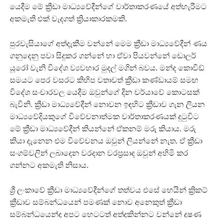
යෙදීම මේ ක්‍රීඩා මාධ්‍යවේදීන්ගේ වාර්තාකරණයේ අත්හැරීමට
අකමැති එක් වැදගත් ක්‍රියාකාරකමකි.
පුරවැසියාගේ අත්දැකීම වන්නේ මෙම ක්‍රීඩා මාධ්‍යවේදීන් ණය
ගනුදෙනු පවා සිදුකර ගන්නේ හා ඒවා පියවන්නේ ඩොලර්
යූරෝ වැනි විදේශ ව්‍යවහාර මුදල් මගින් බවය. මන්ද කොවිඩ්
සමයට පෙර වසරට කිහිප වතාවත් ක්‍රීඩා කණ්ඩායම් සමඟ
විදේශ සංචාරවල යෙදීම ඔවුන්ගේ දින චර්යාවේ කොටසක්
බැවිනි. ක්‍රීඩා මාධ්‍යවේදීන් නොවන ඉඳහිට ක්‍රීඩාව ගැන ලියන
මාධ්‍යවේදියකුගේ විවේචනාත්මක වාර්තාකරණයක් දුටුවිට
මේ ක්‍රීඩා මාධ්‍යවේදීන් කියන්නේ ඒකනම් මරු කියාය. මරු
කියා දැනෙන එම විවේචනය ඔවුන් ලියන්නේ නැත. ඒ ක්‍රීඩා
සංගම්වලින් ලබාදෙන වරදාන වරප්‍රසාද ඔවුන් අහිමි කර
ගන්නට අකමැති නිසාය.
ශ්‍රී ලංකාවේ ක්‍රීඩා මාධ්‍යවේදීන්ගේ තත්වය එසේ හෙයින් ක්‍රිකට්
ක්‍රීඩාව සම්බන්ධයෙන් පමණක් නොව අනෙකුත් ක්‍රීඩා
සම්බන්ධයෙන්ද අපට හෙටටත් අත්දකින්නට වන්නේ දුෂණ