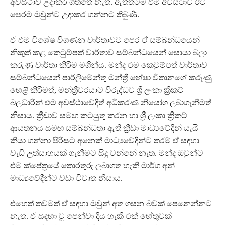
අවස්ථාව උදාකර ගත්තේ නැත. ඇත්තටම එම අවස්ථාව ඊට
පෙරම ඔවුන්ට උදාකර ගන්නට තිබුණි.
ඒ එම විශේෂ විගණන වාර්තාවට පෙර ඒ සම්බන්ධයෙන්
නිකුත් කළ කෙටුම්පත් වාර්තාව සම්බන්ධයෙන් සොයා බලා
කරුණු වාර්තා කිරීම මගින්ය. මන්ද එම කෙටුම්පත් වාර්තාව
සම්බන්ධයෙන් පාර්ලිමේන්තු මන්ත්‍රී හේෂා විතානගේ කරුණු
හෙළි කිරීමත්, මන්ත්‍රීවරයාට විරුද්ධව ශ්‍රී ලංකා ක්‍රිකට්
බලධාරීන් එම අවස්ථාවේදීත් අධිකරණ නියෝග ලබාගැනීමත්
නිසාය. ක්‍රීඩාව සමඟ කටයුතු කරන හා ශ්‍රී ලංකා ක්‍රිකට්
ආයතනය සමඟ සම්බන්ධතා ඇති ක්‍රීඩා මාධ්‍යවේදීන් යැයි
කියා ගන්නා පිරිසට අනෙක් මාධ්‍යවේදීන්ට තරම් ඒ සඳහා
වැඩි උත්සාහයක් ගැනීමට සිදු වන්නේ නැත. මන්ද ඔවුන්ට
එම ක්ෂේත්‍රයේ තොරතුරු ලබාගත හැකි මාර්ග අන්
මාධ්‍යවේදීන්ට වඩා විවෘත නිසාය.
එහෙත් තවමත් ඒ සඳහා ඔවුන් අත ගසන බවක් පෙනෙන්නට
නැත. ඒ සඳහා වූ පෙන්වා දිය හැකි එක් හේතුවක්