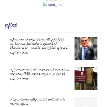
පුවත්
ලලිත්-කූගන් නඩුවේ සාක්ෂි ලබාදීමට
ගෝඨාභය රාජපක්ෂට අධිකරණ
නියෝගයක් – සාක්ෂි ඔන්ලයින් ක්‍රමයට
August 7, 2026
පල්ලන්සේන බන්ධනාගාරයේ තත්ත්වය
පාලනය කිරීම සඳහා කඳුළු ගෑස් ප්‍රහාර
August 7, 2026
හිටපු අමාත්‍ය අකිල විරාජ් කාරියවසම්
අත්අඩංගුවට