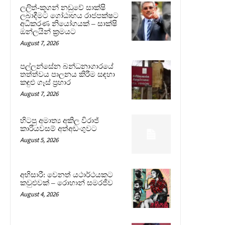
ලලිත්-කූගන් නඩුවේ සාක්ෂි
ලබාදීමට ගෝඨාභය රාජපක්ෂට
අධිකරණ නියෝගයක් – සාක්ෂි
ඔන්ලයින් ක්‍රමයට
August 7, 2026
පල්ලන්සේන බන්ධනාගාරයේ
තත්ත්වය පාලනය කිරීම සඳහා
කඳුළු ගෑස් ප්‍රහාර
August 7, 2026
හිටපු අමාත්‍ය අකිල විරාජ්
කාරියවසම් අත්අඩංගුවට
August 5, 2026
අභිසාරී: වෙනත් යථාර්ථයකට
කවුළුවක් – රොහාන් සමරජීව
August 4, 2026