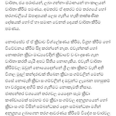
වාර්තා, ජය පරාජයන්, ලබා ගන්නා ස්ථානයන් හා කාලයන්
වාර්තා කිරීම පමණය. අමතරව ඒ අතරට එම තරගයේ හෝ
තරගාවලියේ ඕපාදූපයක් ලෙස ගැනිය හැකි තාක්ෂණික
දෝෂයක් හෝ ඒ හා සමාන වෙනත් දෙයක් වාර්තා කිරීම
පමණය.
නොඑසේව ඒ ඒ ක්‍රීඩාව විශ්ලේෂණය කිරීම, විග්‍රහ කිරීම හෝ
විවේචනය කිරීම සිදු කරන්නේ නැත. එවැන්නක් හෝ
නොකරන ක්‍රීඩා මාධ්‍යවේදීන් ක්‍රීඩාවේ වංචා දූෂණ ගැන
වාර්තා කරති යැයි අපට සිතිය නොහැකිය. එවැනි වාර්තා
කිරීම්වල ඔවුන් නොයෙදෙන්නේ ශ්‍රී ලංකා ක්‍රිකට් වැනි අති
විශාල මුදල් කන්දරාවක් තිබෙන ක්‍රීඩා සංගම්වලින් මෙන්ම
එසේ නොමැති ක්‍රීඩා සංගම්වලින් ද ඔවුන්ට ලැබෙන පහසුකම්
හා වරප්‍රසාද අහිමි කර ගැනීමට නොකැමති නිසාය.
ජාත්‍යන්තර වශයෙන් තරගවල යෙදෙන සෑම ක්‍රීඩා
කණ්ඩායමක් සමඟම එම ක්‍රීඩා සංගම්වල අනුග්‍රහයෙන් හෝ
ක්‍රීඩා සංගම් විසින් සම්බන්ධකර දෙන සම්බන්ධතා මගින්
අනුග්‍රහය ලබාගෙන තරග ආවරණය කිරීමේ විදේශ සංචාරවල