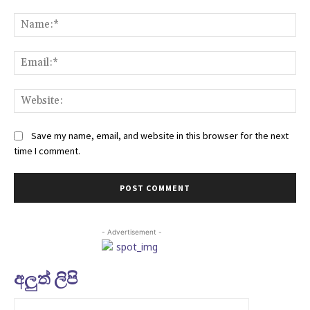
Comment:
Na
Ema
Web
Save my name, email, and website in this browser for the next
time I comment.
- Advertisement -
අලුත් ලිපි