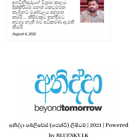
අගවිනිසුරුගේ විශ්‍රාම කාලය
දික්කිරීමේ පනත් කෙටුම්පත
කැබිනට් මණ්ඩලය අනුමත
කරයි… කිසිවකුට කන්දීමට
අවශ්‍ය නැති බව අධිකරණ ඇමති
කියයි
August 4, 2026
අනිද්දා පබ්ලිෂර්ස් (ගරන්ටි) ලිමිටඞ් | 2021 | Powered
by BLUESKY.LK