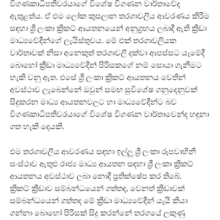
විගණකාධිපතිවරයාගේ විශේෂ විගණන වාර්තාවේද
ඇතුළත්ය. ඒ එම ලෝක කුසලාන තරගාවලිය ආවරණය කිරීම
සඳහා ශ්‍රී ලංකා ක්‍රිකට් ආයතනයෙන් අනුග්‍රහය ලබාදී ඇති ක්‍රීඩා
මාධ්‍යවේදීන්ගේ ලැයිස්තුවය. මේ එක් තරගාවලියක
වාර්තාවක් නිසා අනෙකුත් තරගාවලි දක්වා ආපස්සට යෑමේදී
බොහෝ ක්‍රීඩා මාධ්‍යවේදීන් පිරිසකගේ නම් සොයා ගැනීමට
හැකි වනු ඇත. එසේ ශ්‍රී ලංකා ක්‍රිකට් ආයතනය වෙතින්
අවස්ථාව ලැබෙන්නේ ඔවුන් සමඟ සුවිශේෂ ගනුදෙනුවක්
සිදුකරන මාධ්‍ය ආයතනවලට හා මාධ්‍යවේදීන්ට බව
විගණකාධිපතිවරයාගේ විශේෂ විගණන වාර්තාවෙන්ද හඳුනා
ගත හැකි දෙයකි.
එම තරගාවලිය ආවරණය සඳහා ඉල්ලූ ශ්‍රී ලංකා රූපවාහිනී
සංස්ථාව ඇතුළු රාජ්‍ය මාධ්‍ය ආයතන සඳහා ශ්‍රී ලංකා ක්‍රිකට්
ආයතනය අවස්ථාව ලබා නොදී ප්‍රතික්ෂේප කර තිබේ.
ක්‍රිකට් ක්‍රීඩාව සම්බන්ධයෙන් ගත්තද, වෙනත් ක්‍රීඩාවක්
සම්බන්ධයෙන් ගත්තද මේ ක්‍රීඩා මාධ්‍යවේදීන් යැයි කියා
ගන්නා බොහෝ පිරිසක් සිදු කරන්නේ තරගයේ ලකුණු