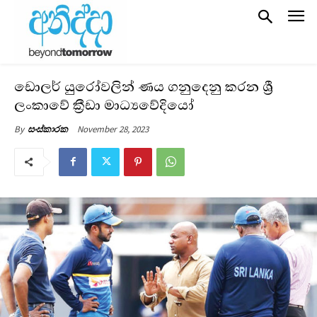
ඩොලර් යුරෝවලින් ණය ගනුදෙනු කරන ශ්‍රී
ලංකාවේ ක්‍රීඩා මාධ්‍යවේදියෝ
November 28, 2023
By
සංස්කාරක