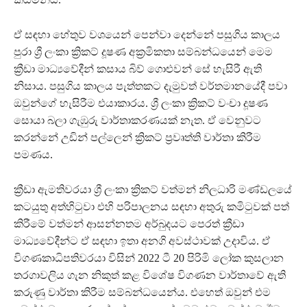
ඒ සඳහා හේතුව වශයෙන් පෙන්වා දෙන්නේ පසුගිය කාලය
පුරා ශ්‍රී ලංකා ක්‍රිකට් දූෂණ අක්‍රමිකතා සම්බන්ධයෙන් මෙම
ක්‍රීඩා මාධ්‍යවේදීන් කසාය බිව් ගොළුවන් සේ හැසිරී ඇති
නිසාය. පසුගිය කාලය පැත්තකට දැමුවත් වර්තමානයේදී පවා
ඔවුන්ගේ හැසිරීම එයාකාරය. ශ්‍රී ලංකා ක්‍රිකට් වංචා දූෂණ
සොයා බලා ගැඹුරු වාර්තාකරණයක් නැත. ඒ වෙනුවට
කරන්නේ උඩින් පල්ලෙන් ක්‍රිකට් ප්‍රවෘත්ති වාර්තා කිරීම
පමණය.
ක්‍රීඩා ඇමතිවරයා ශ්‍රී ලංකා ක්‍රිකට් වත්මන් නිලධාරි මණ්ඩලයේ
කටයුතු අත්හිටුවා එහි පරිපාලනය සඳහා අතුරු කමිටුවක් පත්
කිරීමේ වත්මන් ආසන්නතම අර්බුදයට පෙරත් ක්‍රීඩා
මාධ්‍යවේදීන්ට ඒ සඳහා ඉතා අනගි අවස්ථාවක් උදාවිය. ඒ
විගණකාධිපතිවරයා විසින් 2022 ටී 20 පිරිමි ලෝක කුසලාන
තරගාවලිය ගැන නිකුත් කළ විශේෂ විගණන වාර්තාවේ ඇති
කරුණු වාර්තා කිරීම සම්බන්ධයෙන්ය. එහෙත් ඔවුන් එම