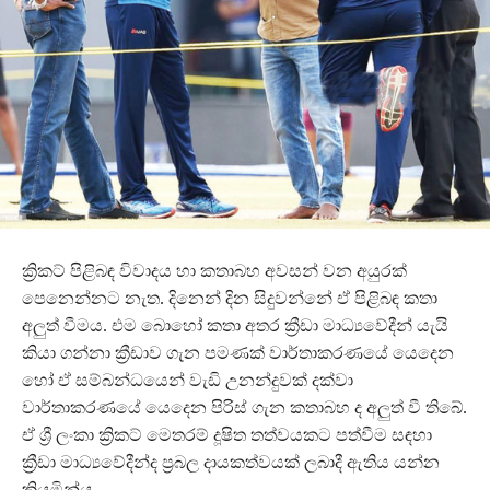
ක්‍රිකට් පිළිබඳ විවාදය හා කතාබහ අවසන් වන අයුරක්
පෙනෙන්නට නැත. දිනෙන් දින සිදුවන්නේ ඒ පිළිබඳ කතා
අලුත් වීමය. එම බොහෝ කතා අතර ක්‍රීඩා මාධ්‍යවේදීන් යැයි
කියා ගන්නා ක්‍රීඩාව ගැන පමණක් වාර්තාකරණයේ යෙදෙන
හෝ ඒ සම්බන්ධයෙන් වැඩි උනන්දුවක් දක්වා
වාර්තාකරණයේ යෙදෙන පිරිස් ගැන කතාබහ ද අලුත් වී තිබේ.
ඒ ශ්‍රී ලංකා ක්‍රිකට් මෙතරම් දූෂිත තත්වයකට පත්වීම සඳහා
ක්‍රීඩා මාධ්‍යවේදීන්ද ප්‍රබල දායකත්වයක් ලබාදී ඇතිය යන්න
කියමින්ය.