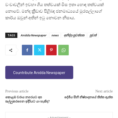
වංචාවලින් ඉවහා ගිය තත්වයක් මිස ඉතා හොඳ තත්වයක්
නොවේ. මන්ද ක්‍රීඩාව පිළිබඳ ජනමාධ්‍යයේ මුරපල්ලාගේ
කාර්ය ඔවුන් අතින් ඉටු නොවන නිසාය.
TAGS
Anidda Newspaper
news
අනිද්දා පුවත්පත
පුවත්
Countribute Anidda Newspaper
Previous article
Next article
කොළඹ වරාය නගරයට අප
දේශීය සීනි නිෂ්පාදනයේ තිත්ත ඇත්ත
තල්ලුකරගෙන ඉදිරියට යා හැකිද?
- Advertisement -