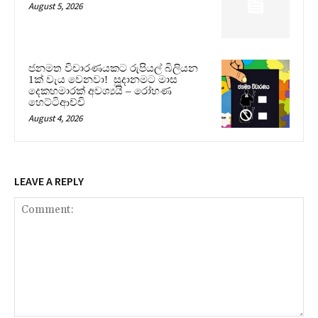
August 5, 2026
ජනමත විචාරණයකට රුපියල් බිලියන
1ක් වැය වෙනවා! සූදානමට මාස
දෙකහමාරක් අවශ්‍යයි – රෝහණ
හෙට්ටිආච්චි
August 4, 2026
LEAVE A REPLY