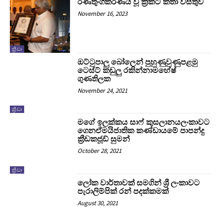
රණතුංගීකරණය වූ ක්‍රිකට් කතා වස්තුව
November 16, 2023
ක්‍රිඩා
ඔට්ටුපාලු‍ බෝලෙන් පුහුණුවුණුපළමු
ටෙස්ට් කඩුලු‍ රකින්නාමහේෂ්
ගුණතිලක
November 24, 2021
ක්‍රිඩා
මගේ ඉලක්කය සාෆ් කුසලානයලංකාවට
ගෙනඒමයිජාතික කණ්ඩායමේ පාපන්දු
ක්‍රීඩකජූඩ් සුමන්
October 28, 2021
ක්‍රිඩා
ලෝක වාර්තාවක් සමගින් ශ්‍රී ලංකාවට
පැරාලිම්පික් රන් පදක්කමක්
August 30, 2021