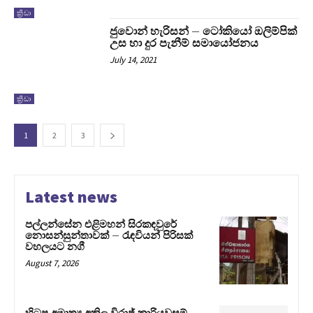
ක්‍රිඩා
ජුවොන් හැරිසන් – ටෝකියෝ ඔලිම්පික්
උස හා දුර පැනීම් සමායෝජනය
July 14, 2021
ක්‍රිඩා
1
2
3
Latest news
පල්ලන්සේන එළිමහන් සිරකඳවුරේ
නොසන්සුන්තාවක් – රැඳවියන් පිරිසක්
වහලයට නගී
August 7, 2026