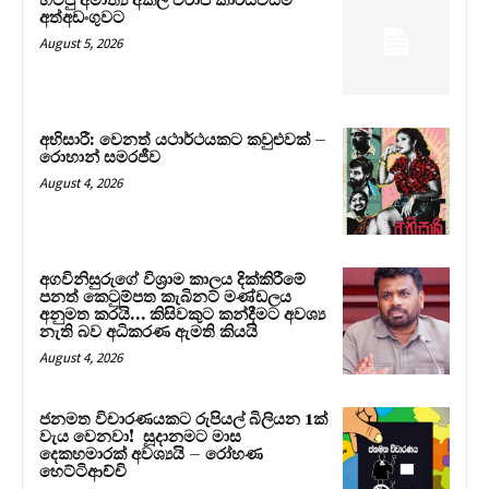
හිටපු අමාත්‍ය අකිල විරාජ් කාරියවසම්
අත්අඩංගුවට
August 5, 2026
අභිසාරී: වෙනත් යථාර්ථයකට කවුළුවක් –
රොහාන් සමරජීව
August 4, 2026
අගවිනිසුරුගේ විශ්‍රාම කාලය දික්කිරීමේ
පනත් කෙටුම්පත කැබිනට් මණ්ඩලය
අනුමත කරයි… කිසිවකුට කන්දීමට අවශ්‍ය
නැති බව අධිකරණ ඇමති කියයි
August 4, 2026
ජනමත විචාරණයකට රුපියල් බිලියන 1ක්
වැය වෙනවා! සූදානමට මාස
දෙකහමාරක් අවශ්‍යයි – රෝහණ
හෙට්ටිආච්චි