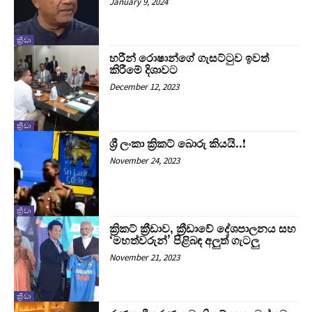
January 9, 2024
ක්‍රිඩා
හරීන් රොෂාන්ගේ ගැසට්ටුව ඉවත්
කිරීමේ දිශාවට
December 12, 2023
ක්‍රිඩා
ශ්‍රී ලංකා ක්‍රිකට් බොරු කියයි..!
November 24, 2023
ක්‍රිඩා
ක්‍රිකට් ක්‍රීඩාව, ක්‍රීඩාවේ දේශපාලනය සහ
‘මහත්වරුන්’ පිළිබඳ අලුත් ගැටලු
November 21, 2023
ක්‍රිඩා