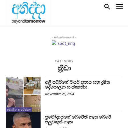
- Advertisement -
CATEGORY
ක්‍රිඩා
අලි සබ්රිගේ ටයර් දානය සහ දූෂිත
දේශපාලන සංස්කෘතිය
November 25, 2024
අවරදිග ආවර්ජනා
ප්‍රමෝද්‍යයගේ බෙරේත් නැත බෙරේ
පලුවකුත් නැත