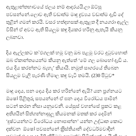
ඇතුළාන්තභාවයේ ජලය නම් ආදරයයි.ලා ඕට්සු
පවසන්නේ.ලොව ඇති වඩාත්ම මෘදු ද්‍රව්‍යය වඩාත්ම දැඩි දේ
තුළින් ගමන් කරයි. වසර හත්දහසක් ඇතුළත දී නයගරා ඇල්ල
විසින් ඒ අවට ඇති සියලූම කඳු දියකර හරිනු ඇතැයි කියනු
ලබනවා.
දිය ඇල්ලකට ක`ඵගලක් හමු වනු ඔබ පළමු වරට දුටුවහොත්
ඔබ ඒකාන්තයෙන්ම කියනු ඇත්තේ ‘මේ ගල බොහෝ දැඩි ය.
එය දිය කරන්නට බැහැ’ කියායි. නමුත් සාගරයේ තිබෙන
සියලූම වැලි පැරණි හිමාල කඳු වැටි තමයි. (230 පිටුව*
මෘදු දෙය, ඝන දෙය දිය කර හරින්නේ ඇයි? යන ප‍්‍රශ්නයට
ඕෂෝ පිළිතුරු සපයන්නේ ඒ ඝන දෙය විරෝධය පාමින්
සටන් කරන නිසා යනුවෙනි. යේසුස් වහන්සේ ප‍්‍රකට කළ
අතිශයින් සිත්ගන්නාසුලූ කියමනක් මතක් කර දෙමින්
‘දුෂ්ටයන්හට විරෝධය නොපාන්න’ යන්න උද්ධෘත කොට
දක්වන ඕෂෝ පවසන්නේ ක‍්‍රිස්තියානි දේවධර්මවාදීන්