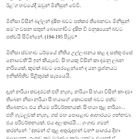
ඊළ`ග භවයේදී ඔවුන් මිනිසුන් වේවි.
මිනිසා විසින් බල්ලන් දූෂිත බවට පත්කර තිබෙනවා. මිනිසුන්
සම`ග වසන සතුන් බොහෝවිට දූෂිත වී මනුෂ්‍යයන් බවට
පත්වයි සිටින්නේ. (194-195 පිටුව*
මිනිසා ස්වභාව ධර්මයේ නීතිය උල්ලංඝනය කළ ද සත්තු එසේ
නොවෙති’යි ඉන් කියැවේ. සිංහයකු විසින් කා දමනු ලබන
නරියෙක්, කුමක් බවට පෙරළෙන්නේ ද යන ප‍්‍රශ්නයට
ඉනික්බිතිව පිළිතුරක් සැපයෙයි.
දැන් නරියා තවදුරටත් එහි නැහැ. නරියා සිංහයා විසින් කා දමා
තිබෙන නිසා නරියා සිංහයාගේ කොටසක් බවට පත්ව
තිබෙනවා. එය නියම පරිවර්තනයක්. සිංහයා තුළ නරියා…
එහි ගැටලූවක් නැහැ. ගස් මහ පොළොව ආහාරයට ගන්නවා.
එය පරිවර්තනයක්. එය අලංකාරයි… ගංගාව ගමන්
කරන්නේ් (තමන් ඒ තුළ අතුරුදහන් වන* සාගරය දිහා
බලාගෙන. ගංගාව තම මරණය කරා යනවා. එහෙත් ඒ