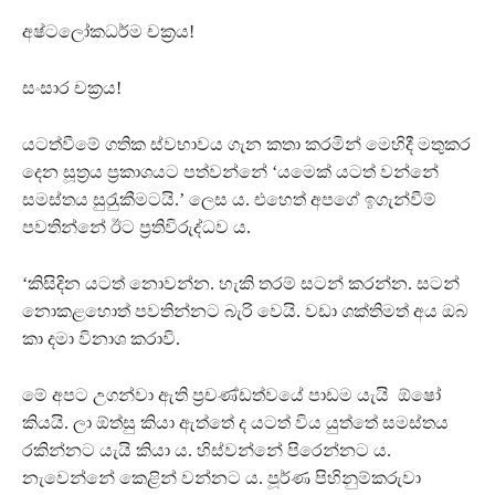
අෂ්ටලෝකධර්ම චක‍්‍රය!
සංසාර චක‍්‍රය!
යටත්වීමේ ගතික ස්වභාවය ගැන කතා කරමින් මෙහිදී මතුකර
දෙන සූත‍්‍රය ප‍්‍රකාශයට පත්වන්නේ ‘යමෙක් යටත් වන්නේ
සමස්තය සුරැුකීමටයි.’ ලෙස ය. එහෙත් අපගේ ඉගැන්වීම්
පවතින්නේ ඊට ප‍්‍රතිවිරුද්ධව ය.
‘කිසිදින යටත් නොවන්න. හැකි තරම් සටන් කරන්න. සටන්
නොකළහොත් පවතින්නට බැරි වෙයි. වඩා ශක්තිමත් අය ඔබ
කා දමා විනාශ කරාවි.
මේ අපට උගන්වා ඇති ප‍්‍රචණ්ඩත්වයේ පාඩම යැයි ඕෂෝ
කියයි. ලා ඕත්සු කියා ඇත්තේ ද යටත් විය යුත්තේ සමස්තය
රකින්නට යැයි කියා ය. හිස්වන්නේ පිරෙන්නට ය.
නැවෙන්නේ කෙළින් වන්නට ය. පූර්ණ පිහිනුම්කරුවා