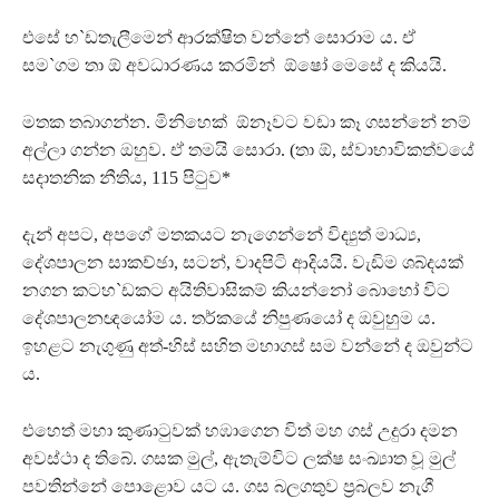
එසේ හ`ඩතැලීමෙන් ආරක්ෂිත වන්නේ සොරාම ය. ඒ
සම`ගම තා ඕ අවධාරණය කරමින් ඕෂෝ මෙසේ ද කියයි.
මතක තබාගන්න. මිනිහෙක් ඕනෑවට වඩා කෑ ගසන්නේ නම්
අල්ලා ගන්න ඔහුව. ඒ තමයි සොරා. (තා ඕ, ස්වාභාවිකත්වයේ
සදාතනික නීතිය, 115 පිටුව*
දැන් අපට, අපගේ මතකයට නැගෙන්නේ විද්‍යුත් මාධ්‍ය,
දේශපාලන සාකච්ඡා, සටන්, වාදපිටි ආදියයි. වැඩිම ශබ්දයක්
නගන කටහ`ඩකට අයිතිවාසිකම් කියන්නෝ බොහෝ විට
දේශපාලනඥයෝම ය. තර්කයේ නිපුණයෝ ද ඔවුහුම ය.
ඉහළට නැගුණු අත්-හිස් සහිත මහාගස් සම වන්නේ ද ඔවුන්ට
ය.
එහෙත් මහා කුණාටුවක් හඹාගෙන විත් මහ ගස් උදුරා දමන
අවස්ථා ද තිබේ. ගසක මුල්, ඇතැම්විට ලක්ෂ සංඛ්‍යාත වූ මුල්
පවතින්නේ පොළොව යට ය. ගස බලගතුව ප‍්‍රබලව නැගී