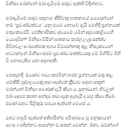
මිනිසා මරන්නේ මරා දැමීමේ සතුට භුක්ති විඳින්නට.
මරාදැමීමේ සතුට සඳහාම කිසිවකු ඝාතනයේ යෙදෙන්නේ
නම් ‘ප‍්‍රචණ්ඩත්වය’ යනු එයම නොවේ දැයි මෙහිදී ප‍්‍රශ්නයක්
මතුකෙරෙයි. ඓතිහාසිකව දඩයමේ යමින් (දඩකෙළියෙහි
යෙදෙමින්* මිනිසා විසින් ඝාතනය කරනු ලැබූ සත්ත්ව
ජීවිතවල සංඛ්‍යාත්මක අගය විමසන්නකු තුළ නිසැකයෙන්
හටගන්නේ මිනිසා තරම් ප‍්‍රචණ්ඩ සත්ත්වයකු මේ මිහිපිට බිහි
වී නොමැතිය යන අදහසකි.
මෙතැනදී ඕෂෝට බාධා කරමින් හරස් ප‍්‍රශ්නයක් මතු කළ
යම්කිසි පුද්ගලයෙකු අසා ඇත්තේ ක‍්‍රීඩාව සඳහා සතුන්
මරන්නේ මිනිසා පමණක් දැයි කියා ය. සුනඛයන්, හිවලූන්
ඉරා දෙපඵ කරන අන්දම තමා දැක ඇතැයි ද ඔහු කියා තිබේ.
ඕෂෝ ඔහුට පිළිතුරු සපයා ඇත්තේ මෙසේ ය.
ඔබට හමුවී ඇත්තේ අතිශයින්ම පරිණාමය වූ මනුෂ්‍යයන්
ලෙස උපදින්නට ආසන්න වූ සතුන් වෙන්න ඕනෑ. ඔවුන්ගේ