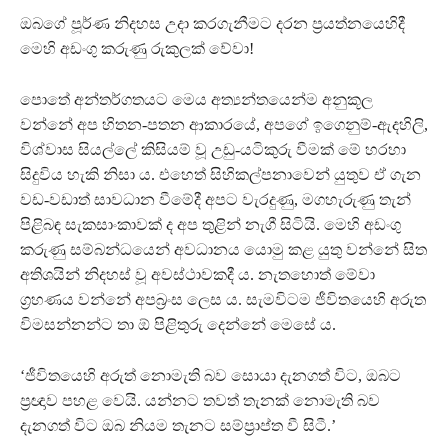
ඔබගේ පූර්ණ නිදහස උදා කරගැනීමට දරන ප‍්‍රයත්නයෙහිදී
මෙහි අඩංගු කරුණු රුකුලක් වේවා!
පොතේ අන්තර්ගතයට මෙය අත්‍යන්තයෙන්ම අනුකූල
වන්නේ අප හිතන-පතන ආකාරයේ, අපගේ ඉගෙනුම්-ඇදහිලි,
විශ්වාස සියල්ලේ කිසියම් වූ උඩු-යටිකුරු වීමක් මේ හරහා
සිදුවිය හැකි නිසා ය. එහෙත් සිහිකල්පනාවෙන් යුතුව ඒ ගැන
වඩ-වඩාත් සාවධාන වීමේදී අපට වැරදුණු, මගහැරුණු තැන්
පිළිබඳ සැකසාංකාවක් ද අප තුළින් නැගී සිටියි. මෙහි අඩංගු
කරුණු සම්බන්ධයෙන් අවධානය යොමු කළ යුතු වන්නේ සිත
අතිශයින් නිදහස් වූ අවස්ථාවකදී ය. නැතහොත් මේවා
ග‍්‍රහණය වන්නේ අපබ‍්‍රංස ලෙස ය. සැමවිටම ජීවිතයෙහි අරුත
විමසන්නන්ට තා ඕ පිළිතුරු දෙන්නේ මෙසේ ය.
‘ජීවිතයෙහි අරුත් නොමැති බව සොයා දැනගත් විට, ඔබට
ප‍්‍රඥාව පහළ වෙයි. යන්නට තවත් තැනක් නොමැති බව
දැනගත් විට ඔබ නියම තැනට සම්ප‍්‍රාප්ත වී සිටී.’