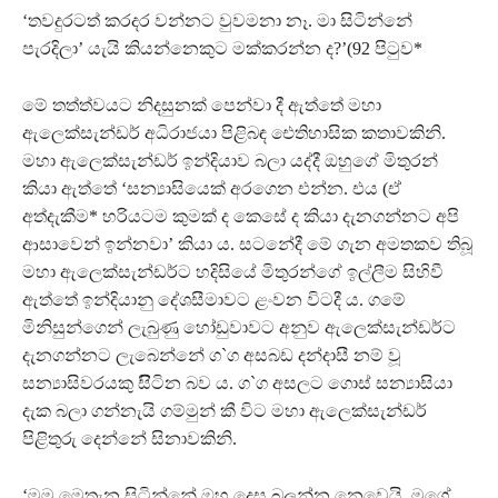
‘තවදුරටත් කරදර වන්නට වුවමනා නෑ. මා සිටින්නේ
පැරදිලා’ යැයි කියන්නෙකුට මක්කරන්න ද?’(92 පිටුව*
මේ තත්ත්වයට නිදසුනක් පෙන්වා දී ඇත්තේ මහා
ඇලෙක්සැන්ඩර් අධිරාජයා පිළිබඳ ඓතිහාසික කතාවකිනි.
මහා ඇලෙක්සැන්ඩර් ඉන්දියාව බලා යද්දී ඔහුගේ මිතුරන්
කියා ඇත්තේ ‘සන්‍යාසියෙක් අරගෙන එන්න. එය (ඒ
අත්දැකීම* හරියටම කුමක් ද කෙසේ ද කියා දැනගන්නට අපි
ආසාවෙන් ඉන්නවා’ කියා ය. සටනේදී මේ ගැන අමතකව තිබූ
මහා ඇලෙක්සැන්ඩර්ට හදිසියේ මිතුරන්ගේ ඉල්ලීම සිහිවී
ඇත්තේ ඉන්දියානු දේශසීමාවට ළංවන විටදී ය. ගමේ
මිනිසුන්ගෙන් ලැබුණු හෝඩුවාවට අනුව ඇලෙක්සැන්ඩර්ට
දැනගන්නට ලැබෙන්නේ ග`ග අසබඩ දන්දාසී නම් වූ
සන්‍යාසිවරයකු සිිටින බව ය. ග`ග අසලට ගොස් සන්‍යාසියා
දැක බලා ගන්නැයි ගම්මුන් කී විට මහා ඇලෙක්සැන්ඩර්
පිළිතුරු දෙන්නේ සිනාවකිනි.
‘මම මෙතැන සිටින්නේ ඔහු දෙස බලන්න නෙවෙයි. මගේ