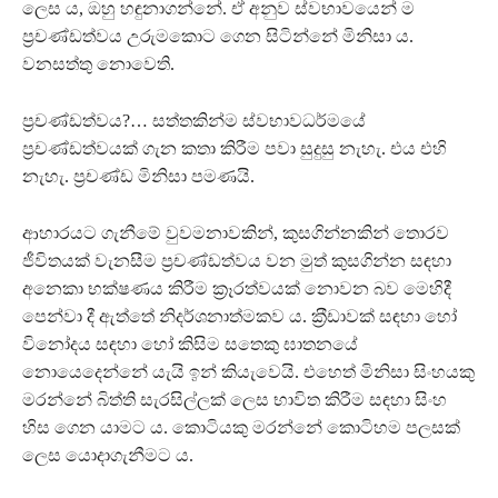
ලෙස ය, ඔහු හඳුනාගන්නේ. ඒ අනුව ස්වභාවයෙන් ම
ප‍්‍රචණ්ඩත්වය උරුමකොට ගෙන සිටින්නේ මිනිසා ය.
වනසත්තු නොවෙති.
ප‍්‍රචණ්ඩත්වය?… සත්තකින්ම ස්වභාවධර්මයේ
ප‍්‍රචණ්ඩත්වයක් ගැන කතා කිරීම පවා සුදුසු නැහැ. එය එහි
නැහැ. ප‍්‍රචණ්ඩ මිනිසා පමණයි.
ආහාරයට ගැනීමේ වුවමනාවකින්, කුසගින්නකින් තොරව
ජීවිතයක් වැනසීම ප‍්‍රචණ්ඩත්වය වන මුත් කුසගින්න සඳහා
අනෙකා භක්ෂණය කිරීම ක‍්‍රෑරත්වයක් නොවන බව මෙහිදී
පෙන්වා දී ඇත්තේ නිදර්ශනාත්මකව ය. ක‍්‍රීඩාවක් සඳහා හෝ
විනෝදය සඳහා හෝ කිසිම සතෙකු ඝාතනයේ
නොයෙදෙන්නේ යැයි ඉන් කියැවෙයි. එහෙත් මිනිසා සිංහයකු
මරන්නේ බිත්ති සැරසිල්ලක් ලෙස භාවිත කිරීම සඳහා සිංහ
හිස ගෙන යාමට ය. කොටියකු මරන්නේ කොටිහම පලසක්
ලෙස යොදාගැනීමට ය.