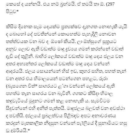
කෙසේ ද යන්නයි. එය නම් බ‍්‍රහ්මයි. ඒ තමයි තා ඕ. (297
පිටුව*
කිසිම දිනෙක සෑම දෙයක්ම ප‍්‍රත්‍යක්ෂව දැනගත නොහැකි යැයි
ද බොහෝ දේ පවතින්නේ කොහෙත්ම පැහැදිලි නොවන
තත්ත්වයක වන බව ද ඕෂෝ කියයි. ලා ඕත්සුගේ සූත‍්‍රයට
අනුව ලොව ඇති වඩාත්ම මෘදු ද්‍රව්‍යය ගමන් කරන්නේ වඩාත්
දැඩි දේ තුළිනි. බාහිර ලෝකයේ වඩාත්ම මෘදු දෙය ජලය වන
අතර අභ්‍යන්තර ලෝකයේ වඩාත්ම මෘදු දෙය වන්නේ
ආදරයයි. ජලය සොයන්නේ හිස් ඉඩ, කුහර සහිත, පහත් තැන්
වන අතර එය හිමාලයෙන් පටන්ගෙන පහළට, රූරා
(බැසගෙන විත්* සාගරයට ළ`ගා වන්නේ ලෝකයේ ඇති
පහත්ම තැන සාගරය වන බැවිනි. ගගකට කිසිදා හිමාල
කඳුවැටියේ මුදුනට ගමන් කළ නොහැකි ය. සැමවිටම
සිදුවන්නේ එහි අනිත් පැත්තයි. මෘදුජලය බලවත් වන අවස්ථා
ද පවතියි. (ජලයේ ප‍්‍රබලත්වය පිළිබඳව අපට අනාවරණය
කරදුන් මෑතකාලික නිදසුන වන්නේ පැ?ලියේ දී සුනාමියට හසු
වූ දුම්රියයි.*