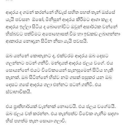
ආදරය ද ගමන් කරන්නේ හිඩැස් සහිත පහත් තැන් ඔස්සේ
යැයි පවසන ඕෂෝ, මිනිසුන් ආදරය කිරීමට ආශා කළ ද
ආදරය ඉල්ලා සිටිය ද බොහෝවිට ඔවුන් අසාර්ථක වන්නේ
හිස්බවට පත්වීමට අපොහොසත් වීම හා ඉඩකඩ ලබාගන්නා
ආකාරය නොදැන සිටින නිසා යැයි පවසයි.
ඔබ යන්නේ කොතැනට ද, එක්වරම ආදරය ඔබ දෙසට
ගලන්නට පටන් ගනීවි. මන්දයත් ආදරය ජලය වගේ. එය
සොයන්නේ එයට විවේකයෙන් සැනසුමෙන් සිටිය හැකි
තැනක්. ඔබ සිටින්නේ හිස්ව නම් ගසක් පසුකර යන ඔබ
දෙසට ගසේ ආදරය ගලා එන්නට පටන් ගනීවි. එය
ස්වාභාවිකයි.
එය ප‍්‍රාතිහාර්යක් වැන්නක් නොවෙයි. එය ජලය වගේමයි.
ඔබ ජලය වත් කරන්න. එය තැන්පත්ව විවේක ගැනීම සඳහා
හිස් පහත්ම තැන සොයා ගලාවි.