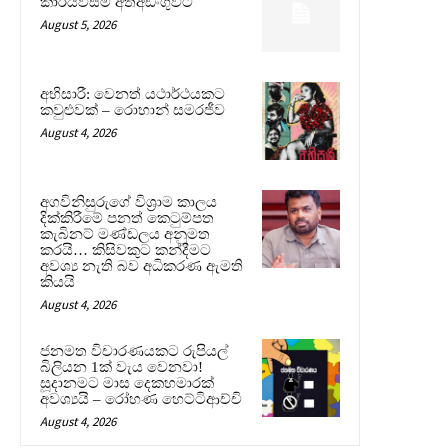
කාරියවසම් අත්අඩංගුවට
August 5, 2026
අභිසාරී: වෙනත් යථාර්ථයකට
කවුළුවක් – රොහාන් සමරජීව
August 4, 2026
අගවිනිසුරුගේ විශ්‍රාම කාලය
දික්කිරීමේ පනත් කෙටුම්පත
කැබිනට් මණ්ඩලය අනුමත
කරයි… කිසිවකුට කන්දීමට
අවශ්‍ය නැති බව අධිකරණ ඇමති
කියයි
August 4, 2026
ජනමත විචාරණයකට රුපියල්
බිලියන 1ක් වැය වෙනවා!
සූදානමට මාස දෙකහමාරක්
අවශ්‍යයි – රෝහණ හෙට්ටිආච්චි
August 4, 2026