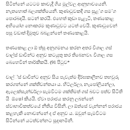
සිටින්නේ යටටම කාවැදී ගිය මුල්වල ආනුභාවයෙනි.
නැතහොත් බලශක්තියෙනි. කුණාටුවකදී ගස සුළ`ග සම`ග
පොරබදයි. සටන් කරයි. එහෙත් කුඩා පැළෑටි, තණකොළ
අභියෝග නොකරම කුණාටුවට යටත් වෙයි. කුණාටුවෙන්
පසු වඩාත් දිමුතුව බබළන්නේ තණකොළයි.
තණකොළ ලා ඕ ත්සු අනුගමනය කරන අතර විශාල ගස්
චාල්ස් ඩාවින්ට අනුව කටයුතු කර තිබෙනවා. විශාල ගස
බෙහෙවින් තාර්කිකයි. (91 පිටුව*
චාල්්ස් ඩාවින්ට අනුව සිය පැවැත්ම දීර්ඝකාලීනව තහවුරු
කරගන්නේ ශක්තිවන්තයා ය. හිට්ලර්ලා, නැපෝලියන්ලා,
ඇලෙක්සැන්ඩර්ලා සැමවිටම ශක්තිමත් ගස් බවට පත්ව සිටිති
යි ඕෂෝ කියයි. ඒවා පරාජය කරනු ලබන්නේ
ස්වාභාවිකත්වයේ නීතිය විසිනි. ලා ඕත්සේ වැන්නන් පරාජය
කළහැකි නොවන්නේ ද ඒ අනුව ය. ඔවුන් සැමවිටම
සිටින්නේ යටත්වන්නට සූදානමිනි.