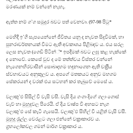
මරණයක් නම් වන්නේ නැහැ.
ඇත්ත නම් ග`ග සමුදුර බවට පත් වෙනවා. (97-98 පිටු*
මෙහිදී ඉ`ගි සැපයෙන්නේ ජීවිතය යනු ද නැවත සිදුවීමක්, හා
පුනරාවර්තනයක් වීමට ඇති අවකාශය පිළිබඳව ය. එය සරල
ලෙස නැවත (ගෙඩි පිටින්්* ඉපදීමක් බවට ලඝු කළ හැක්කේ
ද නොවේ. කෙසේ වුව ද මේ තත්ත්වය විස්තර වන්නේ
නැගෙනහිරවාසීන් සොබාදහම හඳුනාගෙන ඇති චක‍්‍රීය
ස්වභාවයට අනුකූලව ය. අපගේ මතකයට අනුව මහගම
සේකරයන් ද වරක් එය සටහන් කර තැබුවේ මෙසේ ය.
වලාකු`ඵ සිසිල් වී වැසි වසී. වැසි දිය ගංගා දිගේ ගලා ගොස්
වැව් හා මුහුදුවල පිරෙයි. ඒ දිය වාෂ්ප වී අහසට නැග
වලාකු`ඵ සේ කැටි ගැසෙයි. වලාකු`ඵ සිහිල් වී යළිත් වැසි වසී.
මුහුදු රැුල්ල වෙරළට ගලා එන්නේ වක‍්‍රාකාරව ය.
ග‍්‍රහලෝකවල ගමන් මාර්ග වක‍්‍රාකාර ය.