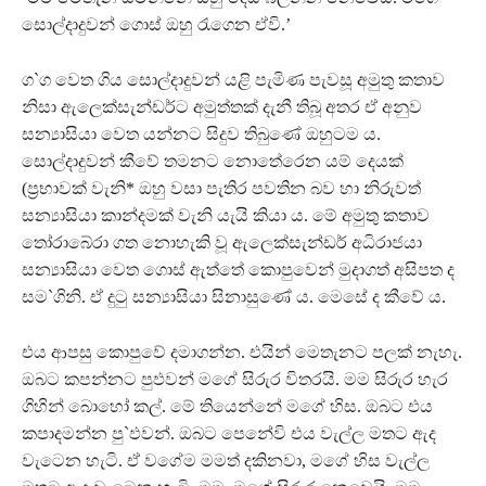
සොල්දාදුවන් ගොස් ඔහු රැගෙන ඒවි.’
ග`ග වෙත ගිය සොල්දාදුවන් යළි පැමිණ පැවසූ අමුතු කතාව
නිසා ඇලෙක්සැන්ඩර්ට අමුත්තක් දැනී තිබූ අතර ඒ අනුව
සන්‍යාසියා වෙත යන්නට සිදුව තිබුණේ ඔහුටම ය.
සොල්දාදුවන් කීවේ තමනට නොතේරෙන යම් දෙයක්
(ප‍්‍රභාවක් වැනි* ඔහු වසා පැතිර පවතින බව හා නිරුවත්
සන්‍යාසියා කාන්දමක් වැනි යැයි කියා ය. මේ අමුතු කතාව
තෝරාබේරා ගත නොහැකි වූ ඇලෙක්සැන්ඩර් අධිරාජයා
සන්‍යාසියා වෙත ගොස් ඇත්තේ කොපුවෙන් මුදාගත් අසිපත ද
සම`ගිනි. ඒ දුටු සන්‍යාසියා සිනාසුණේ ය. මෙසේ ද කීවේ ය.
එය ආපසු කොපුවේ දමාගන්න. එයින් මෙතැනට පලක් නැහැ.
ඔබට කපන්නට පුඵවන් මගේ සිරුර විතරයි. මම සිරුර හැර
ගිහින් බොහෝ කල්. මේ තියෙන්නේ මගේ හිස. ඔබට එය
කපාදමන්න පු`ඵවන්. ඔබට පෙනේවි එය වැල්ල මතට ඇද
වැටෙන හැටි. ඒ වගේම මමත් දකිනවා, මගේ හිස වැල්ල