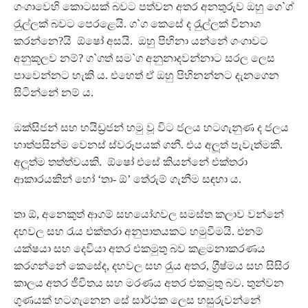
ගංගාවෙහි කොටසක් බවට පත්වන අතර අනතුරුව ඔහු ගෙ`ග්
රැුල්ලක් බවට පෙරළෙයි. ග`ග කෙසේ ද රැුල්ලක් විනාශ
කරන්නෙ?යි ඕෂෝ අසයි. ඔහු පිහිනා යන්නේ ගංගාවට
අනුකූලව නම්? ග`ගත් සම`ග අනුනාදවන්නාට සරල ලෙස
පාවෙන්නට හැකි ය. එහෙත් ඒ ඔහු පිහිනන්නට දැනගෙන
සිටින්නේ නම් ය.
ඔක්සිජන් සහ හයිඩ‍්‍රජන් හමු වූ විට ජලය හටගැනුණ ද ජලය
හාත්පසින්ම වෙනස් ස්වරූපයක් ගනී. එය අලූත් පැවැත්මකි.
අලූත්ම තත්ත්වයකි. ඕෂෝ එසේ කියන්නේ එක්තරා
ආකාරයකින් හෝ ‘තා- ඕ’ තේරුම් ගැනීම සඳහා ය.
තා ඕ, අනෙකුත් ආගම් සහයෝගවල සමස්ත කලාව වන්නේ
දහවල සහ රැය එක්තරා අනුපාතයකට හමුවීමයි. එනම්
යක්ෂයා සහ දෙවියා අතර එකමුතු බව කළමනාකරණය
කරගන්නේ කෙසේද, දහවල සහ රැුය අතර, ග‍්‍රීෂ්මය සහ සිසිර
කාලය අතර ජීවිතය සහ මරණය අතර එකමුතු බව. තුන්වන
ගුණයක් හටගැනෙන සේ සාර්ථක ලෙස හසුරුවන්නේ