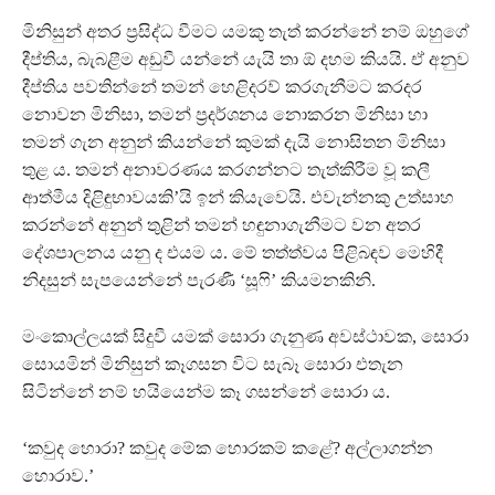
මිනිසුන් අතර ප‍්‍රසිද්ධ වීමට යමකු තැත් කරන්නේ නම් ඔහුගේ
දීප්තිය, බැබළීම අඩුවී යන්නේ යැයි තා ඕ දහම කියයි. ඒ අනුව
දීප්තිය පවතින්නේ තමන් හෙළිදරව් කරගැනීමට කරදර
නොවන මිනිසා, තමන් ප‍්‍රදර්ශනය නොකරන මිනිසා හා
තමන් ගැන අනුන් කියන්නේ කුමක් දැයි නොසිතන මිනිසා
තුළ ය. තමන් අනාවරණය කරගන්නට තැත්කිරීම වූ කලී
ආත්මීය දිළිඳුභාවයකි’යි ඉන් කියැවෙයි. එවැන්නකු උත්සාහ
කරන්නේ අනුන් තුළින් තමන් හඳුනාගැනීමට වන අතර
දේශපාලනය යනු ද එයම ය. මේ තත්ත්වය පිළිබඳව මෙහිදී
නිදසුන් සැපයෙන්නේ පැරණී ‘සූෆි’ කියමනකිනි.
මංකොල්ලයක් සිදුවී යමක් සොරා ගැනුණ අවස්ථාවක, සොරා
සොයමින් මිනිසුන් කෑගසන විට සැබෑ සොරා එතැන
සිටින්නේ නම් හයියෙන්ම කෑ ගසන්නේ සොරා ය.
‘කවුද හොරා? කවුද මේක හොරකම් කළේ? අල්ලාගන්න
හොරාව.’