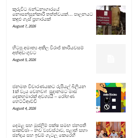
කුරුවිට බන්ධනාගාරයේ
නොසන්සුන්කාරී තත්ත්වයක්… පාලනයට
කඳුළු ගෑස් ප්‍රහාරයක්
August 7, 2026
හිටපු අමාත්‍ය අකිල විරාජ් කාරියවසම්
අත්අඩංගුවට
August 5, 2026
ජනමත විචාරණයකට රුපියල් බිලියන
1ක් වැය වෙනවා! සූදානමට මාස
දෙකහමාරක් අවශ්‍යයි – රෝහණ
හෙට්ටිආච්චි
August 4, 2026
දෙමළ සහ මුස්ලිම් පක්ෂ සමඟ ජනපති
සාකච්ඡා – නව ව්‍යවස්ථාව, පළාත් සභා
ඡන්දය සහ ඉඩම් ගැටලු කෙරෙහි