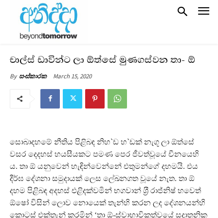
චාල්ස් ඩාවින්ට ලා ඕත්සේ මුණගස්වන තා- ඕ
March 15, 2020
By
සංස්කාරක
සොබාදහමේ නීතිය පිළිබඳ නිහ`ඩ හ`ඩක් නැගූ ලා ඕත්සේ
වසර දෙදහස් හයසීයකට පමණ පෙර ජීවත්වූයේ චීනයෙහි
ය. තා ඕ යනුවෙන් හැඳින්වෙන්නේ එතුමන්ගේ දහමයි. එය
දීර්ඝ දේශනා සමුදායක් ලෙස ලේඛනගත වූයේ නැත. තා ඕ
දහම පිළිබඳ අදහස් එළිදක්වමින් භගවාන් ශ‍්‍රී රාජ්නිෂ් හවෙත්
ඕෂෝ විසින් ලොව නොයෙක් තැන්හි කරන ලද දේශනයන්හි
කොටස් එක්තැන් කරමින් ‘තා ඕ-ස්වාභාවිකත්වයේ සදාතනික