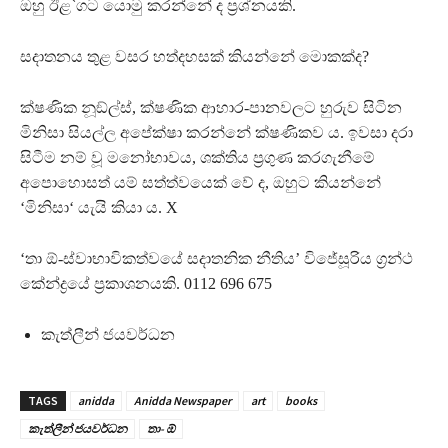
ඔහු ඊළ`ගට යොමු කරන්නේ ද ප‍්‍රශ්නයකි.
සදාතනය තුළ වසර හත්දහසක් කියන්නේ මොකක්ද?
ක්ෂණික නූඞ්ල්ස්, ක්ෂණික ආහාර-පානවලට හුරුව සිටින
මිනිසා සියල්ල අපේක්ෂා කරන්නේ ක්ෂණිකව ය. ඉවසා දරා
සිටීම නම් වූ මනෝභාවය, ශක්තිය ප‍්‍රගුණ කරගැනීමේ
අපොහොසත් යම් සත්ත්වයෙක් වේ ද, ඔහුට කියන්නේ
‘මිනිසා‘ යැයි කියා ය. X
‘තා ඕ-ස්වාභාවිකත්වයේ සදාතනික නීතිය’ විජේසූරිය ග‍්‍රන්ථ
කේන්ද්‍රයේ ප‍්‍රකාශනයකි. 0112 696 675
කැත්ලීන් ජයවර්ධන
TAGS
anidda
Anidda Newspaper
art
books
කැත්ලීන් ජයවර්ධන
තා- ඕ