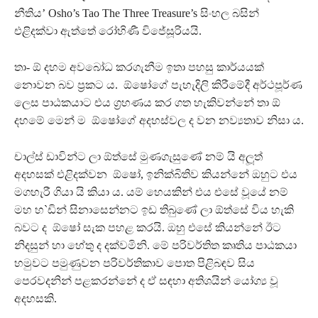
නීතිය’ Osho’s Tao The Three Treasure’s සිංහල බසින්
එළිදක්වා ඇත්තේ රෝහිණී විජේසූරියයි.
තා- ඕ දහම අවබෝධ කරගැනීම ඉතා පහසු කාර්යයක්
නොවන බව ප‍්‍රකට ය. ඕෂෝගේ පැහැදිලි කිරීමේදී අර්ථපූර්ණ
ලෙස පාඨකයාට එය ග‍්‍රහණය කර ගත හැකිවන්නේ තා ඕ
දහමේ මෙන් ම ඕෂෝගේ අදහස්වල ද වන නව්‍යතාව නිසා ය.
චාල්ස් ඩාවින්ට ලා ඕත්සේ මුණගැසුණේ නම් යි අලූත්
අදහසක් එළිදක්වන ඕෂෝ, ඉනික්බිතිව කියන්නේ ඔහුට එය
මගහැරී ගියා යි කියා ය. යම් හෙයකින් එය එසේ වූයේ නම්
මහ හ`ඩින් සිනාසෙන්නට ඉඩ තිබුණේ ලා ඕත්සේ විය හැකි
බවට ද ඕෂෝ සැක පහළ කරයි. ඔහු එසේ කියන්නේ ඊට
නිදසුන් හා හේතු ද දක්වමිනි. මේ පරිවර්තිත කෘතිය පාඨකයා
හමුවට පමුණුවන පරිවර්තිකාව පොත පිළිබඳව සිය
පෙරවදනින් පළකරන්නේ ද ඒ සඳහා අතිශයින් යෝග්‍ය වූ
අදහසකි.