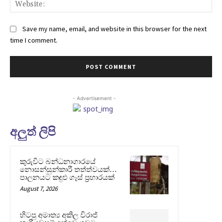
Web
Save my name, email, and website in this browser for the next
time I comment.
- Advertisement -
අලුත් ලිපි
කුරුවිට බන්ධනාගාරයේ
නොසන්සුන්කාරී තත්ත්වයක්…
පාලනයට කඳුළු ගෑස් ප්‍රහාරයක්
August 7, 2026
හිටපු අමාත්‍ය අකිල විරාජ්