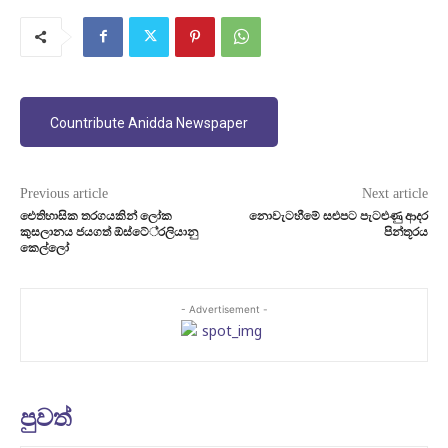
Countribute Anidda Newspaper
Previous article
Next article
ඓතිහාසික තරගයකින් ලෝක
නොවැටහීමේ සළුපට පැටළුණු ආදර
කුසලානය ජයගත් ඕස්ටේ‍්‍රලියානු
පින්තූරය
කෙල්ලෝ
- Advertisement -
පුවත්