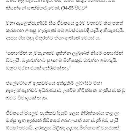
මතට ඇද වැටෙන හැටි. මම, මගේ සිරුර නෙවෙයි. මම
කියන්නේ සාක්ෂිකරුවෙක්. (94-95 පිටුව*
මහා ඇලෙක්සැන්ඩර් සිය ජීවිතයේ ප‍්‍රථම වතාවට හිස පහත්
කරගෙන ආපසු හැරුණේ මේ අවස්ථාවේදී යැයි ද කියැවෙයි.
ආපසු ගිය ඔහු මිතුරන්ට කියා ඇත්තේ මෙසේ ය.
‘සන්‍යාසීන් හැමතැනකම දකින්න ලැබුණත් නියම සන්‍යාසීන්
විරලයි. මැරෙන්නට සූදානම් මිනිසකුව මරන්න අමාරුයි.
ඔහුව මරන එකේ තේරුමක් නෑ.’
ප්ලේටෝගේ ඇකඩමියේ අත්දැකීම් ලබා සිටි මහා
ඇලෙක්සැන්ඩර් අධිරාජයාට උපරිම නිරීක්ෂණ හැකියාවක් වූ
බවට විවාදයක් නැත.
ජීවිතයේ සියලූම පැතිකඩ සියුම් ලෙස නිරික්ෂණය කළ ලා
ඕත්සු දැක ඇත්තේ ජීවිතයේ අරගලයක් නොමැති බව යැයි
ඕෂෝ පවසයි. අරගලය පිළිබඳ අදහස මිනිසාගේ ව්‍යාජයක්