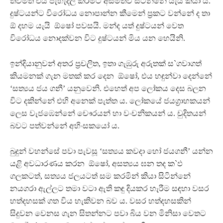
තවමත් එය පැහැදිලි කිරීමට අසමත්ව සිටින්නේ යැයි කියා ය.
දුෂ්ටයන්ට විරෝධය නොපාන්න කීමෙන් ප‍්‍රකට වන්නේ ද තා
ඕ දහම යැයි ඕෂෝ පවසයි. මන්ද යත් දුෂ්ටයන් වෙත
විරෝධය නොදක්වන විට දුෂ්ටයන් මිය යන හෙයිනි.
ඉන්දියානුවන් අතර ප‍්‍රචලිත, ඉතා ගැඹුරු අරුතක් ස`ගවාගත්
කියමනක් ගැන මතක් කර දෙන ඕෂෝ, එය හඳුන්වා දෙන්නේ
‘සත්‍යය ජය ගනී’ යනුවෙනි. එහෙත් අප ලෝකය දෙස බලන
විට දකින්නේ එහි අනෙක් පැත්ත ය. ලෝකයේ ජයග‍්‍රාහකයන්
ලෙස වැජඹෙන්නේ චෞරයන් හා වංචනිකයන් ය. චුදිතයන්
බවට පත්වන්නේ අහිංසකයෝ ය.
බුදුන් වහන්සේ පවා පැවසූ ‘සත්‍යය කවදා හෝ ජයගනී’ යන්න
යළි අවධාරණය කරන ඕෂෝ, අසත්‍යය ඝන තද ක`ඵ
ගලකටත්, සත්‍යය ජලයටත් සම කරමින් කියා සිටින්නේ
නයගරා ඇල්ලට තමා වටා ඇති කඳු දියකර හැරීම සඳහා වසර
හත්දහසක් ගත විය හැකිවන බව ය. වසර හත්දහසකින්
සිදුවන වෙනස ගැන සිතන්නට පවා බිය වන මිනිසා වෙතට