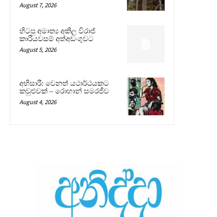
August 7, 2026
හිටපු අමාත්‍ය අකිල විරාජ්
කාරියවසම් අත්අඩංගුවට
August 5, 2026
අභිසාරී: වෙනත් යථාර්ථයකට
කවුළුවක් – රොහාන් සමරජීව
August 4, 2026