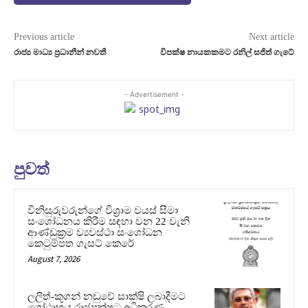
Previous article
Next article
රාජ්‍ය මාධ්‍ය ප‍්‍රධානීන් නවතී
විපක්ෂ නායකකමට රනිල් සජිත් ගැටේ
- Advertisement -
පුවත්
විනිසුරුවරුන්ගේ විශ්‍රාම වයස් සීමා
සංශෝධනය කිරීම සඳහා වන 22 වැනි
ආණ්ඩුක්‍රම ව්‍යවස්ථා සංශෝධන
කෙටුම්පත ගැසට් කෙරේ
August 7, 2026
ලලිත්-කූගන් නඩුවේ සාක්ෂි ලබාදීමට
ගෝඨාභය රාජපක්ෂට අධිකරණ