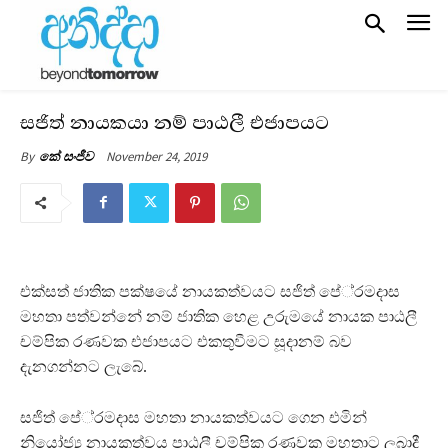
සජිත් නායකයා නම් පාඨලී එජාපයට
November 24, 2019
By
කේ සංජීව
එක්සත් ජාතික පක්ෂයේ නායකත්වයට සජිත් පේ‍්‍රමදාස
මහතා පත්වන්නේ නම් ජාතික හෙළ උරුමයේ නායක පාඨලී
චම්පික රණවක එජාපයට එකතුවීමට සූදානම් බව
දැනගන්නට ලැබේ.
සජිත් පේ‍්‍රමදාස මහතා නායකත්වයට ගෙන එමින්
නියෝජ්‍ය නායකත්වය පාඨලී චම්පික රණවක මහතාට ලබාදී