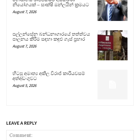
නියෝගයක් – සාක්ෂි ඔන්ලයින් ක්‍රමයට
August 7, 2026
පල්ලන්සේන බන්ධනාගාරයේ තත්ත්වය
පාලනය කිරීම සඳහා කඳුළු ගෑස් ප්‍රහාර
August 7, 2026
හිටපු අමාත්‍ය අකිල විරාජ් කාරියවසම්
අත්අඩංගුවට
August 5, 2026
LEAVE A REPLY