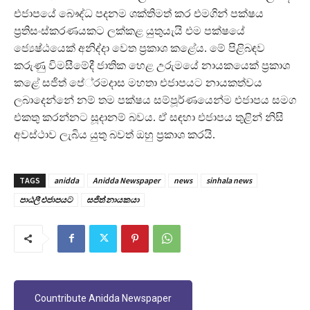
එජාපයේ බෞද්ධ පදනම ශක්තිමත් කර එමගින් පක්ෂය
ප‍්‍රතිසංස්කරණයකට ලක්කළ යුතුයැයි එම පක්ෂයේ
ජ්‍යෙෂ්ඨයෙක් අනිද්දා වෙත ප‍්‍රකාශ කළේය. මේ පිළිබඳව
කරුණු විමසීමේදී ජාතික හෙළ උරුමයේ නායකයෙක් ප‍්‍රකාශ
කළේ සජිත් පේ‍්‍රමදාස මහතා එජාපයට නායකත්වය
ලබාදෙන්නේ නම් තම පක්ෂය සම්පූර්ණයෙන්ම එජාපය සමග
එකතු කරන්නට සූදානම් බවය. ඒ සඳහා එජාපය තුළින් නිසි
අවස්ථාව ලැබිය යුතු බවත් ඔහු ප‍්‍රකාශ කරයි.
TAGS
anidda
Anidda Newspaper
news
sinhala news
පාඨලී එජාපයට
සජිත් නායකයා
Countribute Anidda Newspaper