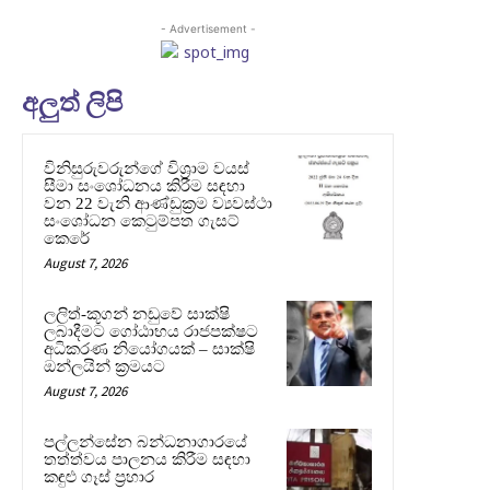
- Advertisement -
අලුත් ලිපි
විනිසුරුවරුන්ගේ විශ්‍රාම වයස්
සීමා සංශෝධනය කිරීම සඳහා
වන 22 වැනි ආණ්ඩුක්‍රම ව්‍යවස්ථා
සංශෝධන කෙටුම්පත ගැසට්
කෙරේ
August 7, 2026
ලලිත්-කූගන් නඩුවේ සාක්ෂි
ලබාදීමට ගෝඨාභය රාජපක්ෂට
අධිකරණ නියෝගයක් – සාක්ෂි
ඔන්ලයින් ක්‍රමයට
August 7, 2026
පල්ලන්සේන බන්ධනාගාරයේ
තත්ත්වය පාලනය කිරීම සඳහා
කඳුළු ගෑස් ප්‍රහාර