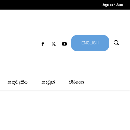
Sign in / Join
ENGLISH
කතුවැකිය
කාටූන්
විඩීයෝ