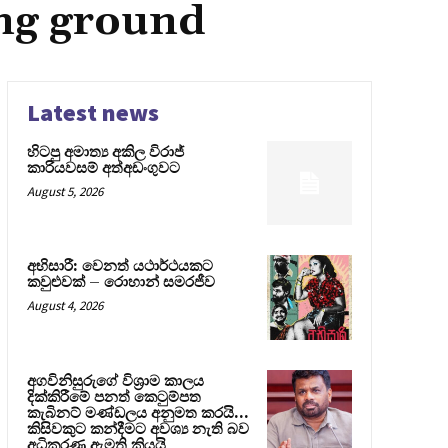
ng ground
Latest news
හිටපු අමාත්‍ය අකිල විරාජ්
කාරියවසම් අත්අඩංගුවට
August 5, 2026
අභිසාරී: වෙනත් යථාර්ථයකට
කවුළුවක් – රොහාන් සමරජීව
August 4, 2026
අගවිනිසුරුගේ විශ්‍රාම කාලය
දික්කිරීමේ පනත් කෙටුම්පත
කැබිනට් මණ්ඩලය අනුමත කරයි…
කිසිවකුට කන්දීමට අවශ්‍ය නැති බව
අධිකරණ ඇමති කියයි