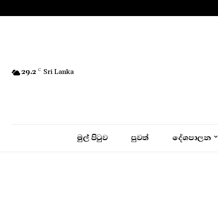
No menu items!
29.2
C
Sri Lanka
මුල් පිටුව
පුවත්
දේශපාලන