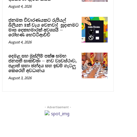
August 4, 2026
ජනමත විචාරණයකට රුපියල්
බිලියන 1ක් වැය වෙනවා! සූදානමට
මාස දෙකහමාරක් අවශ්‍යයි –
රෝහණ හෙට්ටිආච්චි
August 4, 2026
දෙමළ සහ මුස්ලිම් පක්ෂ සමඟ
ජනපති සාකච්ඡා – නව ව්‍යවස්ථාව,
පළාත් සභා ඡන්දය සහ ඉඩම් ගැටලු
කෙරෙහි අවධානය
August 3, 2026
- Advertisement -