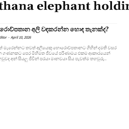
hana elephant holdi
ොව්පතාන අලි වඳකරන්න හොඳ තැනක්ද?
ditor
-
April 10, 2026
 මැරෙන්නට තවත් අලියෙකු හොරොව්පතානට ගිහින් දමති වසර
යන ගණනකට පෙර මිහිමත ජීවයේ පරිණාමය එකම ආකාරයෙන්
වුවද අන් සියලු ජීවීන් පරයා මානවයා සිය පැවත්ම තහවුරු...