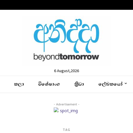
6 August,2026
කලා
විශේෂාංග
ක්‍රිඩා
ලේඛකයෝ
- Advertisement -
TAG