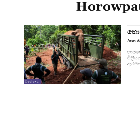
Horowpat
හොර
News E
හාමතේ
මිලි
ආරම්භ
විශේෂාංග