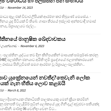
්ලිම් විරෝධය හා පලස්තීන ජන සංහාරය
ාරක
-
November 14, 2023
මාධ්‍ය තුළ එක් විචාර ලිපියක් ආරම්භ කර තිබුණේ මෙසේය. -
ීනය යුද පිටියක් වී තිබේ. ගාසා තීරයේ ඉස්ලාම් අන්තවාදී හමාස්
නය, ඊශ්‍රායලයට එල්ල...
්තීනයේ මානුෂික ඛේදවාචකය
ව උයන්ගොඩ
-
November 6, 2023
ායල -පලස්තීන යුද්ධය තව දින කිහිපයකින් මාසයක් සම්පූර්ණ කරනු
948දී පලස්තීන ජනයාට අයිති භූමි ප්‍රදේශයේ බලහත්කාරයෙන්
යල රාජ්‍යය පිහිටුවීමත් සමග ආරම්භ වූ ඊශ්‍රායල-පලස්තීන...
ියාව යුක්‍රේනයෙන් නවතීද?තෙවැනි ලෝක
්ධයක් ගැන භීතිය ලොව කළඹයි
ාරක
-
March 8, 2022
යක ඒකාධිපති පාලකයෙකු මෙන් ක්‍රියා කරමින්
නු ජනපති ව්ලැදිමීර් පුටින් ලෝකයේ යුද ගිනි දැල් අවුළුවා සතියක්ද
ොසිනි. මාර්තු 06 වෙනිදා වෙන විට...