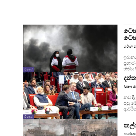
ටෙහ
ටෙහ්
රේඛා න
ඉරානය
ප්‍රහා
භීතිය 
විදෙස්
දත්
News E
නව දිල
පසු ම
ආර්ථික
විදෙස්
කල්
සංස්ක