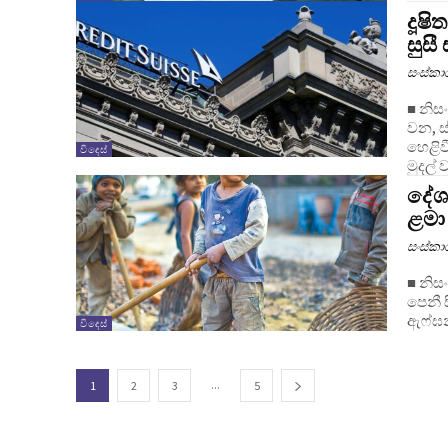
දූෂි
සුසී
සංස්ක
■ නිසංසලා දිසානා
වන, ස
හෙළිවී
විදෙස්
මුදල් ව
දේශ
ළමා 
සංස්ක
■ නිසංසලා දිසානායක
පෙනී 
ඇෆ්ඝන
විදෙස්
...
1
2
3
5