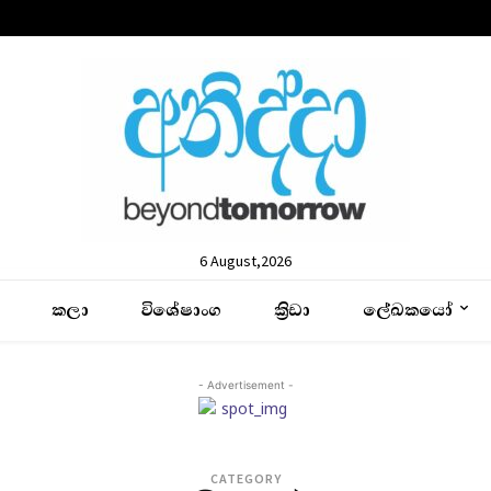
6 August,2026
කලා
විශේෂාංග
ක්‍රිඩා
ලේඛකයෝ
- Advertisement -
CATEGORY