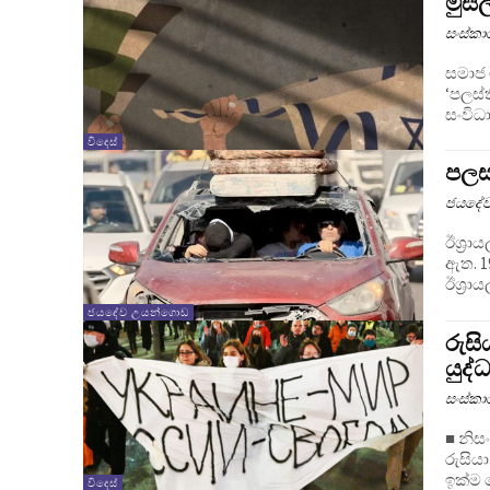
මුස
සංස්ක
සමාජ 
‘පලස්ත
සංවිධා
විදෙස්
පලස
ජයදේ
ඊශ්‍ර
ඇත. 1
ඊශ්‍රා
ජයදේව උයන්ගොඩ
රුස
යුද
සංස්ක
■ නිසංසලා දිසානා
රුසියා
ඉක්ම ග
විදෙස්