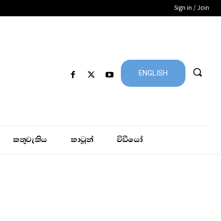
Sign in / Join
ENGLISH
කතුවැකිය
කාටූන්
විඩීයෝ