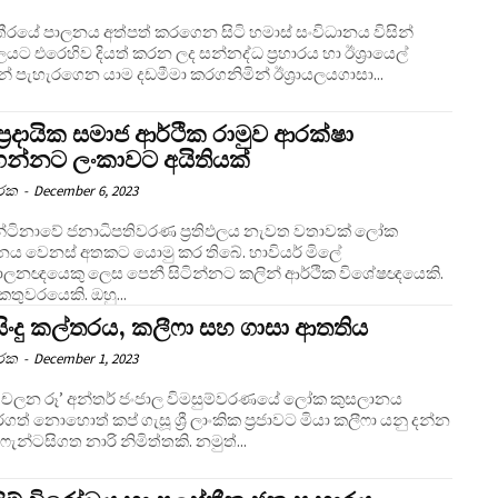
තීරයේ පාලනය අත්පත් කරගෙන සිටි හමාස් සංවිධානය විසින්
යලයට එරෙහිව දියත් කරන ලද සන්නද්ධ ප්‍රහාරය හා ඊශ්‍රායෙල්
න් පැහැරගෙන යාම දඩමීමා කරගනිමින් ඊශ්‍රායලයගාසා...
ප්‍රදායික සමාජ ආර්ථික රාමුව ආරක්ෂා
න්නට ලංකාවට අයිතියක්
ාරක
-
December 6, 2023
්ටිනාවේ ජනාධිපතිවරණ ප්‍රතිඵලය නැවත වතාවක් ලෝක
ය වෙනස් අතකට යොමු කර තිබේ. හාවියර් මිලේ
ලනඥයෙකු ලෙස පෙනී සිටින්නට කලින් ආර්ථික විශේෂඥයෙකි.
ථ කතුවරයෙකි. ඔහු...
සිංදු කල්තරය, කලීෆා සහ ගාසා ආතතිය
ාරක
-
December 1, 2023
චලන රූ’ අන්තර් ජංජාල විමසුම්වරණයේ ලෝක කුසලානය
ගත් නොහොත් කප් ගැසූ ශ්‍රී ලාංකික ප්‍රජාවට මියා කලීෆා යනු දන්න
ැන්ටසිගත නාරි නිමිත්තකි. නමුත්...