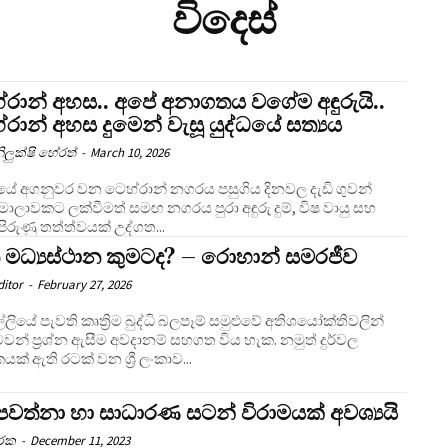
විදෙස්
්රාන් අහස.. අපේ අනාගතය වගේම අඳුරුයි..
රාන් අහස දුමෙන් වැසූ යුද්ධයේ සත්‍යය
ිලුක්ෂි හේරත්
-
March 10, 2026
ේ අගනුවර වන ටෙහ්රාන් නගරය පසුගිය දිනවල දැඩි ගුවන්
ර මාලාවකට ලක්වීමත් සමඟ නගරය පුරා අඳුරු දුම්, විෂ වායු සහ
පිරුණු තත්ත්වයක් උද්ගත...
ත මධ්‍යස්ථාන කුමටද? – රොහාන් සමරජීව
ditor
-
February 27, 2026
්ලියේ පැවති කෘත්‍රිම බුද්ධි බලපෑම් සමුළුවේ අතිශයෝක්තිවලින්
ෙවන් ප්‍රශ්න ඇසීම අවදානම් සහගත විය හැක. නමුත් දුර්වල
යක් ඇති රටක් වන ශ්‍රී ලංකාව...
පවත්නා හා සාධාරණ සටන් විරාමයක් අවශ්‍යයි
ාරක
-
December 11, 2023