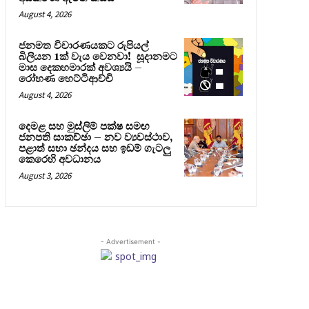
August 4, 2026
ජනමත විචාරණයකට රුපියල්
බිලියන 1ක් වැය වෙනවා! සූදානමට
මාස දෙකහමාරක් අවශ්‍යයි –
රෝහණ හෙට්ටිආච්චි
August 4, 2026
දෙමළ සහ මුස්ලිම් පක්ෂ සමඟ
ජනපති සාකච්ඡා – නව ව්‍යවස්ථාව,
පළාත් සභා ඡන්දය සහ ඉඩම් ගැටලු
කෙරෙහි අවධානය
August 3, 2026
- Advertisement -