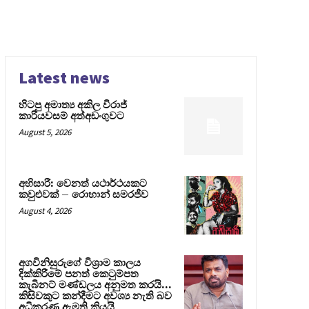
Latest news
හිටපු අමාත්‍ය අකිල විරාජ්
කාරියවසම් අත්අඩංගුවට
August 5, 2026
අභිසාරී: වෙනත් යථාර්ථයකට
කවුළුවක් – රොහාන් සමරජීව
August 4, 2026
අගවිනිසුරුගේ විශ්‍රාම කාලය
දික්කිරීමේ පනත් කෙටුම්පත
කැබිනට් මණ්ඩලය අනුමත කරයි…
කිසිවකුට කන්දීමට අවශ්‍ය නැති බව
අධිකරණ ඇමති කියයි