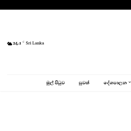
No menu items!
24.1
C
Sri Lanka
මුල් පිටුව
පුවත්
දේශපාලන