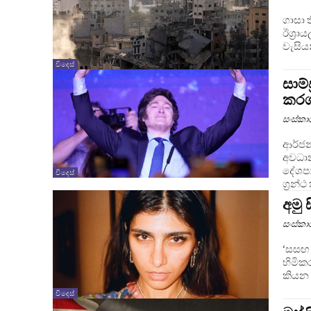
ගාසා 
ඊශ්‍රා
වැසිය
විදෙස්
සාම්
කරග
සංස්ක
ආර්ජන
අවධාන
දේශපා
විදෙස්
ග්‍රන්
අමු 
සංස්ක
‘සසඟ 
හිමිකර
කියන ෆ
විදෙස්