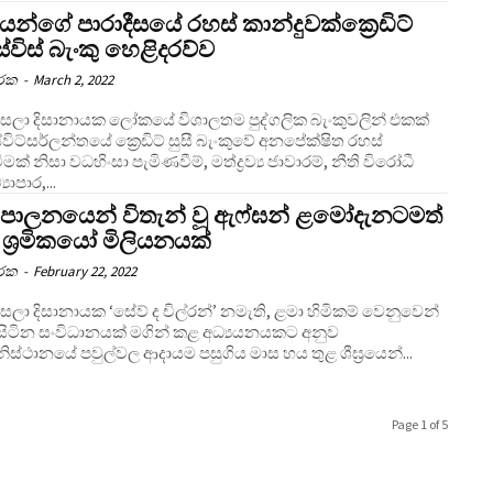
තයන්ගේ පාරාදීසයේ රහස් කාන්දුවක්ක්‍රෙඩිට්
 ස්විස් බැංකු හෙළිදරව්ව
ාරක
-
March 2, 2022
යක ලෝකයේ විශාලතම පුද්ගලික බැංකුවලින් එකක්
්විට්සර්ලන්තයේ ක්‍රෙඩිට් සුසී බැංකුවේ අනපේක්ෂිත රහස්
මක් නිසා වධහිංසා පැමිණවීම්, මත්ද්‍රව්‍ය ජාවාරම්, නීති විරෝධී
්‍යාපාර,...
පාලනයෙන් විතැන් වූ ඇෆ්ඝන් ළමෝදැනටමත්
ශ්‍රමිකයෝ මිලියනයක්
ාරක
-
February 22, 2022
 ‘සේව් ද චිල්රන්’ නමැති, ළමා හිමිකම් වෙනුවෙන්
සිටින සංවිධානයක් මගින් කළ අධ්‍යයනයකට අනුව
ිස්ථානයේ පවුල්වල ආදායම පසුගිය මාස හය තුළ ශීඝ්‍රයෙන්...
Page 1 of 5