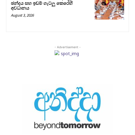
ඡන්දය සහ ඉඩම් ගැටලු කෙරෙහි
අවධානය
August 3, 2026
- Advertisement -