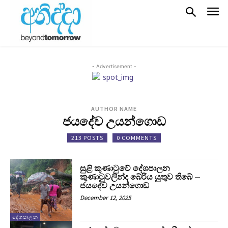
- Advertisement -
AUTHOR NAME
ජයදේව උයන්ගොඩ
213 POSTS
0 COMMENTS
සුළි කුණාටුවේ දේශපාලන
කුණාටුවලින්ද බේරිය යුතුව තිබේ –
ජයදේව උයන්ගොඩ
December 12, 2025
දේශපාලන