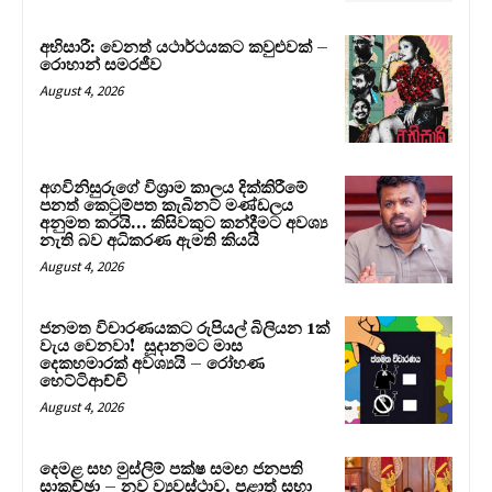
අභිසාරී: වෙනත් යථාර්ථයකට කවුළුවක් –
රොහාන් සමරජීව
August 4, 2026
අගවිනිසුරුගේ විශ්‍රාම කාලය දික්කිරීමේ
පනත් කෙටුම්පත කැබිනට් මණ්ඩලය
අනුමත කරයි… කිසිවකුට කන්දීමට අවශ්‍ය
නැති බව අධිකරණ ඇමති කියයි
August 4, 2026
ජනමත විචාරණයකට රුපියල් බිලියන 1ක්
වැය වෙනවා! සූදානමට මාස
දෙකහමාරක් අවශ්‍යයි – රෝහණ
හෙට්ටිආච්චි
August 4, 2026
දෙමළ සහ මුස්ලිම් පක්ෂ සමඟ ජනපති
සාකච්ඡා – නව ව්‍යවස්ථාව, පළාත් සභා