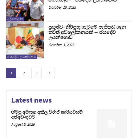
October 10, 2025
දේශපාලන
ප්‍රභූත්ව-නිර්ප්‍රභූ ගැටුමේ පැතිකඩ ගැන
තවත් අවලෝකනයක් – ජයදේව
උයන්ගොඩ
October 3, 2025
ජයදේව උයන්ගොඩ
1
2
3
Latest news
හිටපු අමාත්‍ය අකිල විරාජ් කාරියවසම්
අත්අඩංගුවට
August 5, 2026