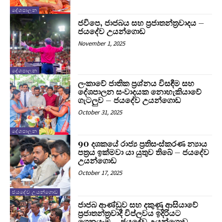
දේශපාලන
ජවිපෙ, ජාජබය සහ ප්‍රජාතන්ත්‍රවාදය –
ජයදේව උයන්ගොඩ
November 1, 2025
දේශපාලන
ලංකාවේ ජාතික ප්‍රශ්නය විසඳීම සහ
දේශපාලන සංවාදයක නොහැකියාවේ
ගැටලුව – ජයදේව උයන්ගොඩ
October 31, 2025
දේශපාලන
90 දශකයේ රාජ්‍ය ප්‍රතිසංස්කරණ න්‍යාය
පත්‍රය ඉක්මවා යා යුතුව තිබේ – ජයදේව
උයන්ගොඩ
October 17, 2025
ජයදේව උයන්ගොඩ
ජාජබ ආණ්ඩුව සහ දකුණු ආසියාවේ
ප්‍රජාතන්ත්‍රවාදී විප්ලවය ඉදිරියට
ගෙනයෑම – ජයදේව උයන්ගොඩ