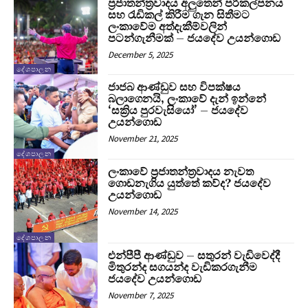
ප්‍රජාතන්ත්‍රවාදය අලුතෙන් පරිකල්පනය
සහ රැඩිකල් කිරීම ගැන සිතීමට
ලංකාවේම අත්දැකීම්වලින්
පටන්ගැනීමක් – ජයදේව උයන්ගොඩ
December 5, 2025
දේශපාලන
ජාජබ ආණ්ඩුව සහ විපක්ෂය
බලාගෙනයි, ලංකාවේ දැන් ඉන්නේ
‘සක්‍රිය පුරවැසියෝ’ – ජයදේව
උයන්ගොඩ
November 21, 2025
දේශපාලන
ලංකාවේ ප්‍රජාතන්ත්‍රවාදය නැවත
ගොඩනැගිය යුත්තේ කව්ද? ජයදේව
උයන්ගොඩ
November 14, 2025
දේශපාලන
එන්පීපී ආණ්ඩුව – සතුරන් වැඩිවෙද්දී
මිතුරන්ද සගයන්ද වැඩිකරගැනීම
ජයදේව උයන්ගොඩ
November 7, 2025