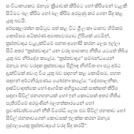
සංවිධානයකට ඕනෑම ක්‍රියාවක් කිරීමට හෝ කිරීමෙන් වැළකී
සිටීමට බල කිරීම හෝ බල කිරීම අරමුණු කර ගෙන සිදු කළ
යුතු බවයි.
අර්සකුලරත්න කමිටුව පත් කළ විට ශ්‍රී ලංකා මානව හිමිකම්
කොමිසම අධිකරණ අමාත්‍යවරයාට ලිපියක් යවමින්,
ත්‍රස්තවාදය වැළැක්වීමේ පනත අහෝසි කරන ලෙස ඉල්ලා
සිටි අතර “ත්‍රස්තවාදය”‍ යන වරද සාමාන්‍ය නීතිය යටතේ තිබිය
යුතු බව නිර්දේශ කළේය. “ත්‍රස්තවාදය”‍ සම්බන්ධයෙන්
ඕනෑම නව වරදක ත්‍රස්තවාදය පිළිබඳ නිශ්චිත හා පටු අර්ථ
දැක්වීමක් අඩංගු විය යුතු බව සඳහන් කළ කොමිසම, පහත
සඳහන් අර්ථනිරූපණය යෝජනා කළේය. “දේශපාලනික,
දෘෂ්ටිවාදාත්මක හෝ ආගමික අභිප්‍රායයක් සාක්ෂාත් කිරීම
සඳහා සිවිල් ජනගහනයක් හෝ ඉන් කොටසක් අතර භීතිය
පැතිරවීමේ අරමුණින් බලහත්කාරයෙන් හෝ
ප්‍රචණ්ඩත්වයෙන් නීති විරෝධී ලෙස එම සිවිල් ජනතාව හෝ
සිවිල් ජනතාවගෙන් කොටසක් ඉලක්ක කරන ඕනෑම
පුද්ගලයෙකු ත්‍රස්තවාදයේ වරද සිදු කරයි”‍.