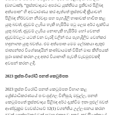
(ඹභධෘක්‍), “ත්‍රස්තවාදයට අපරාධ යුක්තිමය ප්‍රතිචාර පිළිබඳ
අත්පොත” හි අවධාරණය කර ඇත්තේ ත්‍රස්තවාදී ක්‍රියාවන්
පිළිබඳ නිර්වචන නිරවද්‍ය සහ පැහැදිලි භාෂාවක් භාවිත කළ
යුතු බවත්, දඬුවම් ලැබිය හැකි හැසිරීම පටු ලෙස අර්ථ දැක්විය
යුතු බවත්, දඬුවම් ලැබිය නොහැකි හැසිරීම් හෝ වෙනත්
දඬුවම්වලට යටත් වන වැරදි වලින් එය පැහැදිලිව වෙන්කර
හඳුනාගත යුතු බවත්ය. එම අත්පොත මෙම ලේඛකයා ඇතුළු
ජාත්‍යන්තර විශේෂඥයින් කණ්ඩායමක් විසින් මාස කිහිපයක්
පුරා සකස් කරන ලද අතර වියානාහි පැවති වැඩමුළුවකදී
අවසන් කරන ලදි.
2023 ත්‍රස්ත-විරෝධී පනත් කෙටුම්පත
2023 ත්‍රස්ත විරෝධී පනත් කෙටුම්පත විභාග කළ
ශ්‍රේෂ්ඨාධිකරණයේ පංච-පුද්ගල විනිසුරු මඬුල්ල, පනත්
කෙටුම්පතේ ත්‍රස්තවාදය පිළිබඳ අර්ථ දැක්වීම ඉතා පුළුල් බවත්
ආණ්ඩුක්‍රම ව්‍යවස්ථාවේ 12(1) වගන්තිය උල්ලංඝනය කරන
බවත් පෙත්සම්කරුවන් සමඟ එකඟ වූ අතර, නවසීලන්තයේ