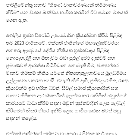
පාර්ලිමේන්තු සභාව “භීෂණ වාතාවරණයක් නිර්මාණය
කිරීම”‍ යන වාක්‍ය ඛණ්ඩය භාවිත කරමින් ඊට සමාන මතයක්
ගෙන ඇත.
ගෝලීය ත්‍රස්ත විරෝධී උපායමාර්ග ක්‍රියාත්මක කිරීම පිළිබඳ
තම 2023 වාර්තාවේ, එක්සත් ජාතීන්ගේ මහලේකම්වරයා
අනතුරු ඇඟවූයේ දේශීය නීතියක ත්‍රස්තවාදය පිළිබඳ
නොපැහැදිලි සහ ඕනෑවට වඩා පුළුල් අර්ථ දැක්වීම් සහ
ප්‍රමාණවත් ආරක්ෂා විධිවිධාන නොමැති වීම, ජාත්‍යන්තර
මානව හිමිකම් නීතිය යටතේ නීත්‍යනුකූලභාවයේ මූලධර්මය
උල්ලංඝනය කරන බවයි. එවැනි නීති දැඩි, ප්‍රතිඵල-රහිත, රාජ්‍ය
ක්‍රියාවන්ට ඉඩ හරින බවත්, සිවිල් සමාජ ක්‍රියාකාරීන් සහ
මානව හිමිකම් ආරක්ෂකයින් ඉලක්ක කර ගනිමින් ඔවුන්ගේ
කාර්යයට බාධා කිරීම සඳහා ඔවුන් ත්‍රස්තවාදීන් ලෙස ලේබල්
කිරීමෙන් නිතර නිතර අනිසි ලෙස භාවිත කරන බවත් ඔහු
සඳහන් කළේය.
එක්සත් ජාතීන්ගේ මත්ද්‍රව්‍ය හා අපරාධ පිළිබඳ කාර්යාලය