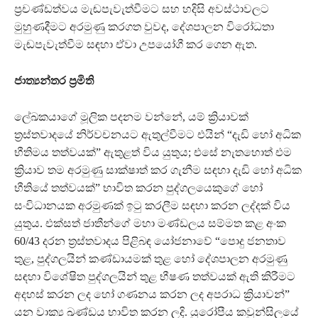
ප්‍රචණ්ඩත්වය මැඬපැවැත්වීමට සහ හදිසි අවස්ථාවලට
මුහුණදීමට අරමුණු කරගත වුවද, දේශපාලන විරෝධතා
මැඬපැවැත්වීම සඳහා ඒවා උපයෝගී කර ගෙන ඇත.
ජාත්‍යන්තර ප්‍රමිති
ලේඛකයාගේ මූලික පදනම වන්නේ, යම් ක්‍රියාවක්
ත්‍රස්තවාදයේ නිර්වචනයට ඇතුල්වීමට එයින් “දැඩි හෝ අධික
භීතිමය තත්වයක්” ඇතුළත් විය යුතුය; එසේ නැතහොත් එම
ක්‍රියාව තම අරමුණු සාක්ෂාත් කර ගැනීම සඳහා දැඩි හෝ අධික
භීතියේ තත්වයක්” භාවිත කරන පුද්ගලයෙකුගේ හෝ
සංවිධානයක අරමුණක් ඉටු කරලීම සඳහා කරන ලද්දක් විය
යුතුය. එක්සත් ජාතීන්ගේ මහා මණ්ඩලය සම්මත කළ අංක
60/43 දරන ත්‍රස්තවාදය පිළිබඳ යෝජනාවේ “පොදු ජනතාව
තුළ, පුද්ගලයින් කණ්ඩායමක් තුළ හෝ දේශපාලන අරමුණු
සඳහා විශේෂිත පුද්ගලයින් තුළ භීෂණ තත්වයක් ඇති කිරීමට
අදහස් කරන ලද හෝ ගණනය කරන ලද අපරාධ ක්‍රියාවන්”‍
යන වාක්‍ය ඛණ්ඩය භාවිත කරන ලදි. යුරෝපීය කවුන්සිලයේ