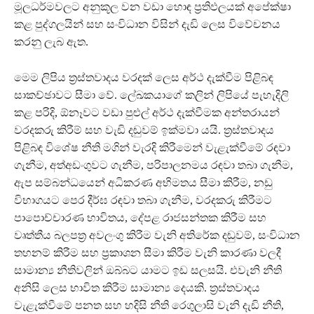
මූලධර්මවලට අනුකූල වන වඩා හොඳ ප්‍රතිඵලයක් අපේක්ෂා
කළ පුද්ගලයින් සහ සංවිධාන විසින් දැඩි ලෙස විවේචනය
කරනු ලැබ ඇත.
මෙම ලිපිය ත්‍රස්තවාදය වරදක් ලෙස අර්ථ දැක්වීම පිළිබඳ
සාකච්ඡාවට සීමා වේ. ලේඛකයාගේ කලින් ලිපියේ පැහැදිලි
කළ පරිදි, ඕනෑවට වඩා පුළුල් අර්ථ දැක්වීමක අන්තරායන්
වරදකරු කිරීම් සහ වැඩි දඬුවම් ඉක්මවා යයි. ත්‍රස්තවාදය
පිළිබඳ විශේෂ නීති මගින් වැරදි කිරීමෙන් වැළැක්වීමේ රඳවා
ගැනීම, අත්අඩංගුවට ගැනීම, පරිපාලනමය රඳවා තබා ගැනීම,
ඇප සම්බන්ධයෙන් අධිකරණ අභිමතය සීමා කිරීම, නඩු
විභාගයට පෙර දීර්ඝ රඳවා තබා ගැනීම, වරදකරු කිරීමට
පාපොච්චාරණ භාවිතය, දේපළ රාජසන්තක කිරීම සහ
වෘත්තීය බලපත්‍ර අවලංගු කිරීම වැනි අතිරේක දඬුවම්, සංවිධාන
තහනම් කිරීම සහ ප්‍රකාශන සීමා කිරීම වැනි කාරණා වලදී
සාමාන්‍ය නීතිවලින් ඔබ්බට යාමට ඉඩ සලසයි. එවැනි නීති
අනිසි ලෙස භාවිත කිරීම සාමාන්‍ය දෙයකි. ත්‍රස්තවාදය
වැළැක්වීමේ පනත සහ හදිසි නීති රෙගුලාසි වැනි දැඩි නීති,