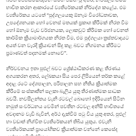
භාවිත කරන ආකාරයේ ව්‍යතිරේකයක් නිර්දේශ කළේය. එම
ව්‍යතිරේකය යටතේ “පුද්ගලයෙකු ඕනෑම විරෝධතාවක,
උපදේශනයක හෝ වෙනස් මතයක් ප්‍රකාශ කිරීමක් නිරත වීම
හෝ ඕනෑම වැඩ වර්ජනයක, ලොකවුට් කිරීමක හෝ වෙනත්
කාර්මික ක්‍රියාමාර්ගයක නිරත වීම, එම පුද්ගලයා ත්‍රස්තවාදයට
අයත් වන වැරදි ක්‍රියාවන් සිදු කළ බවට නිගමනය කිරීමට
ප්‍රමාණවත් පදනමක් නොවේ”.
නිර්වචනය ඉතා පුළුල් බවට ශ්‍රේෂ්ඨාධිකරණ කළ තීරණය
අගයකරන අතර, ලේඛකයා සිය පෙර ලිපියෙන් තර්ක කළේ
අදාළ රටේ දේශපාලන, පරිපාලන සහ නීතිය ක්‍රියාත්මක
කිරීමේ සංස්කෘතීන් සලකා බැලිය යුතු තීරණාත්මක සාධක
බවයි. නවසීලන්තය වැනි රටවල් බොහෝ ඉදිරියෙන් සිටින
නමුත් සංවර්ධනය වෙමින් පවතින රටවල අනිසි භාවිතයේ
අවදානම වැඩි බැවින්, අර්ථ දැක්වීම් පටු විය යුතු අතර, පුළුල්
හා වඩාත් නිශ්චිත ව්‍යතිරේකයන් තිබිය යුතුය. එවැනි
ව්‍යතිරේකයක් ප්‍රායෝගිකව ක්‍රියාත්මක වන්නේ කෙසේද