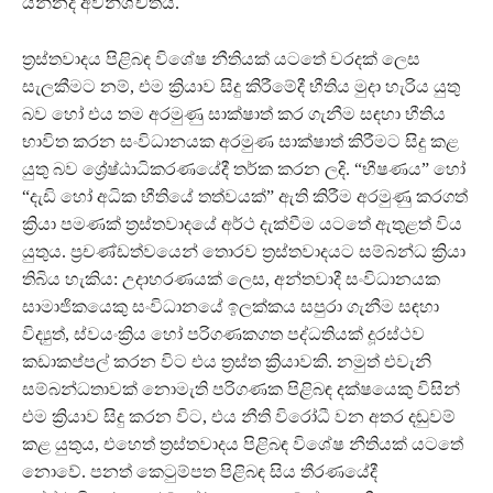
යන්නද අවිනිශ්චිතය.
ත්‍රස්තවාදය පිළිබඳ විශේෂ නීතියක් යටතේ වරදක් ලෙස
සැලකීමට නම්, එම ක්‍රියාව සිදු කිරීමේදී භීතිය මුදා හැරිය යුතු
බව හෝ එය තම අරමුණු සාක්ෂාත් කර ගැනීම සඳහා භීතිය
භාවිත කරන සංවිධානයක අරමුණ සාක්ෂාත් කිරීමට සිදු කළ
යුතු බව ශ්‍රේෂ්ඨාධිකරණයේදී තර්ක කරන ලදි. “භීෂණය”‍ හෝ
“‍දැඩි හෝ අධික භීතියේ තත්වයක්”‍ ඇති කිරීම අරමුණු කරගත්
ක්‍රියා පමණක් ත්‍රස්තවාදයේ අර්ථ දැක්වීම යටතේ ඇතුළත් විය
යුතුය. ප්‍රචණ්ඩත්වයෙන් තොරව ත්‍රස්තවාදයට සම්බන්ධ ක්‍රියා
තිබිය හැකිය: උදාහරණයක් ලෙස, අන්තවාදී සංවිධානයක
සාමාජිකයෙකු සංවිධානයේ ඉලක්කය සපුරා ගැනීම සඳහා
විද්‍යුත්, ස්වයංක්‍රිය හෝ පරිගණකගත පද්ධතියක් දූරස්ථව
කඩාකප්පල් කරන විට එය ත්‍රස්ත ක්‍රියාවකි. නමුත් එවැනි
සම්බන්ධතාවක් නොමැති පරිගණක පිළිබඳ දක්ෂයෙකු විසින්
එම ක්‍රියාව සිදු කරන විට, එය නීති විරෝධී වන අතර දඬුවම්
කළ යුතුය, එහෙත් ත්‍රස්තවාදය පිළිබඳ විශේෂ නීතියක් යටතේ
නොවේ. පනත් කෙටුම්පත පිළිබඳ සිය තීරණයේදී