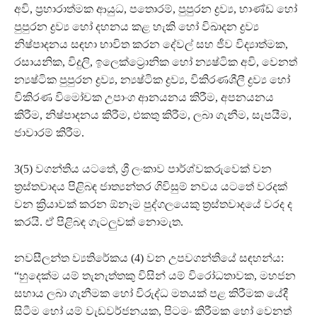
අවි, ප්‍රහාරාත්මක ආයුධ, පතොරම්, පුපුරන ද්‍රව්‍ය, භාණ්ඩ හෝ
පුපුරන ද්‍රව්‍ය හෝ දහනය කළ හැකි හෝ විඛාදන ද්‍රව්‍ය
නිෂ්පාදනය සඳහා භාවිත කරන දේවල් සහ ජීව විද්‍යාත්මක,
රසායනික, විදුලි, ඉලෙක්ට්‍රොනික හෝ න්‍යෂ්ටික අවි, වෙනත්
න්‍යෂ්ටික පුපුරන ද්‍රව්‍ය, න්‍යෂ්ටික ද්‍රව්‍ය, විකිරණශීලී ද්‍රව්‍ය හෝ
විකිරණ විමෝචක උපාංග ආනයනය කිරීම, අපනයනය
කිරීම, නිෂ්පාදනය කිරීම, එකතු කිරීම, ලබා ගැනීම, සැපයීම,
ජාවාරම් කිරීම.
3(5) වගන්තිය යටතේ, ශ්‍රී ලංකාව පාර්ශ්වකරුවෙක් වන
ත්‍රස්තවාදය පිළිබඳ ජාත්‍යන්තර ගිවිසුම් නවය යටතේ වරදක්
වන ක්‍රියාවක් කරන ඕනෑම පුද්ගලයෙකු ත්‍රස්තවාදයේ වරද ද
කරයි. ඒ පිළිබඳ ගැටලු‍වක් නොමැත.
නවසීලන්ත ව්‍යතිරේකය (4) වන උපවගන්තියේ සඳහන්ය:
“හුදෙක්ම යම් තැනැත්තකු විසින් යම් විරෝධතාවක, මහජන
සහාය ලබා ගැනීමක හෝ විරුද්ධ මතයක් පළ කිරීමක යේදී
සිටීම හෝ යම් වැඩවර්ජනයක, පිටමං කිරීමක හෝ වෙනත්