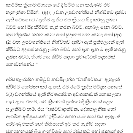
කාර්මික ක්‍රියාමාර්ගයක යේ දී සිටීම යන කරුණම එම
තැනැත්තා විසින්:- (අ) (1) වන උපවගන්තියේ නිශ්චිතව දක්වා
ඇති චේතනාව / දැනීම ඇතිව එම ක්‍රියාව සිදු කරනු ලබන
බවට හෝ සිදු කිරීමට තැත් කරන බවට, අනුබල දෙන බවට,
කුමන්ත්‍රණය කරන බවට හෝ සූදානම් වන බවට; හෝ (ආ)
(2) වන උපවගන්තියේ නිශ්චිතව දක්වා ඇති ප්‍රතිඵලයක් ඇති
කිරීමට අදහස් කරනු ලබන බවට හෝ දැන දැන ම ඇති කරනු
ලබන බවට, නිගමනය කිරීම සඳහා ප්‍රමාණවත් පදනමක්
නොවන්නේය.”
අර්සකුලරත්න කමිටුව නවසීලන්ත “ව්‍යතිරේකය” ඇතුළත්
කිරීමට යෝජනා කර ඇතත්, එම රටේ ත්‍රස්ත මර්දන පනතේ
5(2) වගන්තියේ ඇති තීරණාත්මක අවශ්‍යතාවක් නොසලකා
හැර ඇත, එනම්, යම් ක්‍රියාවක් ත්‍රස්තවාදී ක්‍රියාවක් ලෙස
සැලකීමට නම්, එය “දෘෂ්ටිවාදාත්මක, දේශපාලනික හෝ
ආගමික අභිප්‍රායයක්” ඉදිරියට ගෙන යාම හෝ එය ඇතුළත්
අරමුණු එකක් හෝ කිහිපයක් ඉටු කර ගැනීම සඳහා
ජනගහනයක් බිය ගැන්වීමේ හෝ රජයකට හෝ ජාත්‍යන්තර