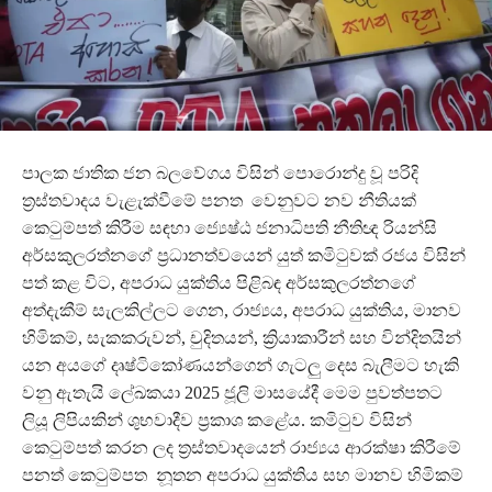
පාලක ජාතික ජන බලවේගය විසින් පොරොන්දු වූ පරිදි
ත්‍රස්තවාදය වැළැක්වීමේ පනත වෙනුවට නව නීතියක්
කෙටුම්පත් කිරීම සඳහා ජ්‍යෙෂ්ඨ ජනාධිපති නීතිඥ රියන්සි
අර්සකුලරත්නගේ ප්‍රධානත්වයෙන් යුත් කමිටුවක් රජය විසින්
පත් කළ විට, අපරාධ යුක්තිය පිළිබඳ අර්සකුලරත්නගේ
අත්දැකීම් සැලකිල්ලට ගෙන, රාජ්‍යය, අපරාධ යුක්තිය, මානව
හිමිකම්, සැකකරුවන්, චුදිතයන්, ක්‍රියාකාරීන් සහ වින්දිතයින්
යන අයගේ දෘෂ්ටිකෝණයන්ගෙන් ගැටලු දෙස බැලීමට හැකි
වනු ඇතැයි ලේඛකයා 2025 ජූලි මාසයේදී මෙම පුවත්පතට
ලියූ ලිපියකින් ශුභවාදීව ප්‍රකාශ කළේය. කමිටුව විසින්
කෙටුම්පත් කරන ලද ත්‍රස්තවාදයෙන් රාජ්‍යය ආරක්ෂා කිරීමේ
පනත් කෙටුම්පත නූතන අපරාධ යුක්තිය සහ මානව හිමිකම්