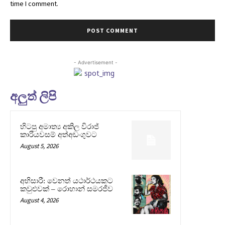
time I comment.
- Advertisement -
අලුත් ලිපි
හිටපු අමාත්‍ය අකිල විරාජ්
කාරියවසම් අත්අඩංගුවට
August 5, 2026
අභිසාරී: වෙනත් යථාර්ථයකට
කවුළුවක් – රොහාන් සමරජීව
August 4, 2026