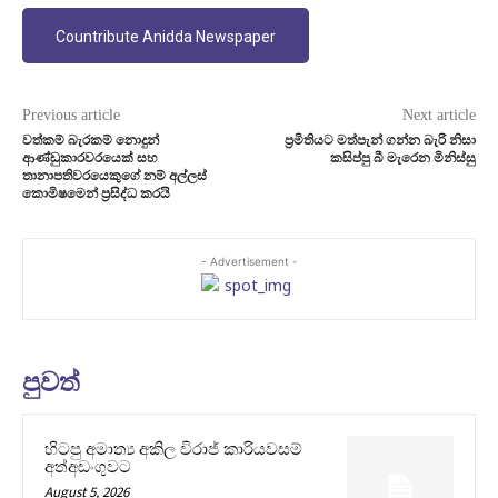
Countribute Anidda Newspaper
Previous article
Next article
වත්කම් බැරකම් නොදුන්
ප්‍රමිතියට මත්පැන් ගන්න බැරි නිසා
ආණ්ඩුකාරවරයෙක් සහ
කසිප්පු බී මැරෙන මිනිස්සු
තානාපතිවරයෙකුගේ නම් අල්ලස්
කොමිෂමෙන් ප්‍රසිද්ධ කරයි
- Advertisement -
පුවත්
හිටපු අමාත්‍ය අකිල විරාජ් කාරියවසම්
අත්අඩංගුවට
August 5, 2026