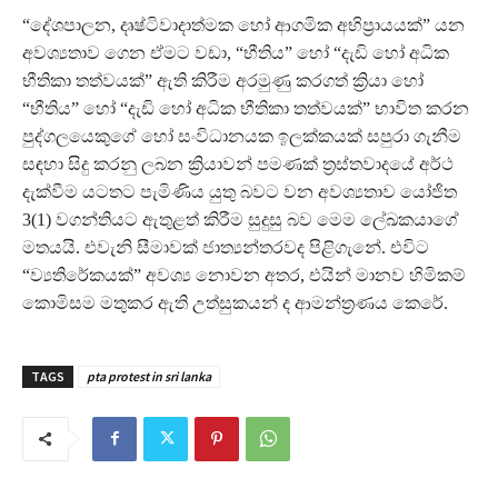
“දේශපාලන, දෘෂ්ටිවාදාත්මක හෝ ආගමික අභිප්‍රායයක්”‍ යන
අවශ්‍යතාව ගෙන ඒමට වඩා, “‍භීතිය”‍ හෝ “දැඩි හෝ අධික
භීතිකා තත්වයක්”‍ ඇති කිරීම අරමුණු කරගත් ක්‍රියා හෝ
“භීතිය”‍ හෝ “දැඩි හෝ අධික භීතිකා තත්වයක්”‍ භාවිත කරන
පුද්ගලයෙකුගේ හෝ සංවිධානයක ඉලක්කයක් සපුරා ගැනීම
සඳහා සිදු කරනු ලබන ක්‍රියාවන් පමණක් ත්‍රස්තවාදයේ අර්ථ
දැක්වීම යටතට පැමිණිය යුතු බවට වන අවශ්‍යතාව යෝජිත
3(1) වගන්තියට ඇතුළත් කිරීම සුදුසු බව මෙම ලේඛකයාගේ
මතයයි. එවැනි සීමාවක් ජාත්‍යන්තරවද පිළිගැනේ. එවිට
“ව්‍යතිරේකයක්”‍ අවශ්‍ය නොවන අතර, එයින් මානව හිමිකම්
කොමිසම මතුකර ඇති උත්සුකයන් ද ආමන්ත්‍රණය කෙරේ.
TAGS
pta protest in sri lanka