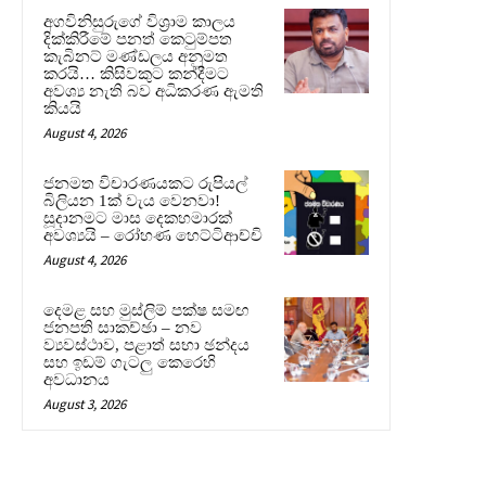
අගවිනිසුරුගේ විශ්‍රාම කාලය
දික්කිරීමේ පනත් කෙටුම්පත
කැබිනට් මණ්ඩලය අනුමත
කරයි… කිසිවකුට කන්දීමට
අවශ්‍ය නැති බව අධිකරණ ඇමති
කියයි
August 4, 2026
ජනමත විචාරණයකට රුපියල්
බිලියන 1ක් වැය වෙනවා!
සූදානමට මාස දෙකහමාරක්
අවශ්‍යයි – රෝහණ හෙට්ටිආච්චි
August 4, 2026
දෙමළ සහ මුස්ලිම් පක්ෂ සමඟ
ජනපති සාකච්ඡා – නව
ව්‍යවස්ථාව, පළාත් සභා ඡන්දය
සහ ඉඩම් ගැටලු කෙරෙහි
අවධානය
August 3, 2026