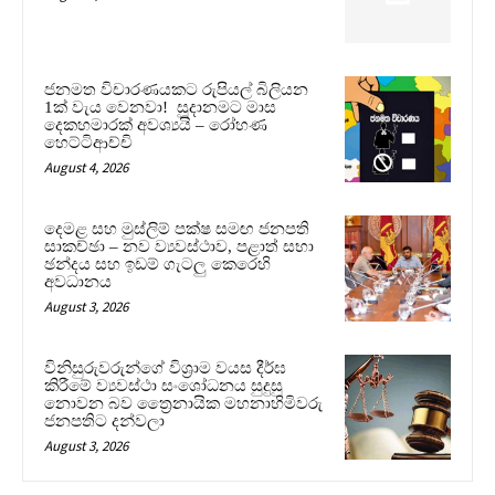
ජනමත විචාරණයකට රුපියල් බිලියන
1ක් වැය වෙනවා! සූදානමට මාස
දෙකහමාරක් අවශ්‍යයි – රෝහණ
හෙට්ටිආච්චි
August 4, 2026
දෙමළ සහ මුස්ලිම් පක්ෂ සමඟ ජනපති
සාකච්ඡා – නව ව්‍යවස්ථාව, පළාත් සභා
ඡන්දය සහ ඉඩම් ගැටලු කෙරෙහි
අවධානය
August 3, 2026
විනිසුරුවරුන්ගේ විශ්‍රාම වයස දීර්ඝ
කිරීමේ ව්‍යවස්ථා සංශෝධනය සුදුසු
නොවන බව ත්‍රෛනායික මහනාහිමිවරු
ජනපතිට දන්වලා
August 3, 2026