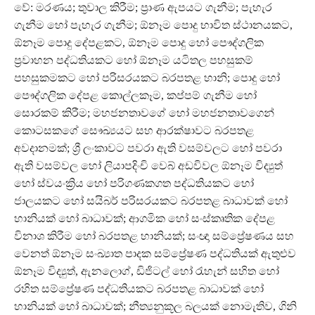
වේ: මරණය; තුවාල කිරීම; ප්‍රාණ ඇපයට ගැනීම; පැහැර
ගැනීම හෝ පැහැර ගැනීම; ඕනෑම පොදු භාවිත ස්ථානයකට,
ඕනෑම පොදු දේපළකට, ඕනෑම පොදු හෝ පෞද්ගලික
ප්‍රවාහන පද්ධතියකට හෝ ඕනෑම යටිතල පහසුකම්
පහසුකමකට හෝ පරිසරයකට බරපතළ හානි; පොදු හෝ
පෞද්ගලික දේපළ කොල්ලකෑම, කප්පම් ගැනීම හෝ
සොරකම් කිරීම; මහජනතාවගේ හෝ මහජනතාවගෙන්
කොටසකගේ සෞඛ්‍යයට සහ ආරක්ෂාවට බරපතළ
අවදානමක්; ශ්‍රී ලංකාවට පවරා ඇති වසම්වලට හෝ පවරා
ඇති වසම්වල හෝ ලියාපදිංචි වෙබ් අඩවිවල ඕනෑම විද්‍යුත්
හෝ ස්වයංක්‍රිය හෝ පරිගණකගත පද්ධතියකට හෝ
ජාලයකට හෝ සයිබර් පරිසරයකට බරපතළ බාධාවක් හෝ
හානියක් හෝ බාධාවක්; ආගමික හෝ සංස්කෘතික දේපළ
විනාශ කිරීම හෝ බරපතළ හානියක්; සංඥා සම්ප්‍රේෂණය සහ
වෙනත් ඕනෑම සංඛ්‍යාත පාදක සම්ප්‍රේෂණ පද්ධතියක් ඇතුළුව
ඕනෑම විද්‍යුත්, ඇනලොග්, ඩිජිටල් හෝ රැහැන් සහිත හෝ
රහිත සම්ප්‍රේෂණ පද්ධතියකට බරපතළ බාධාවක් හෝ
හානියක් හෝ බාධාවක්; නීත්‍යනුකූල බලයක් නොමැතිව, ගිනි