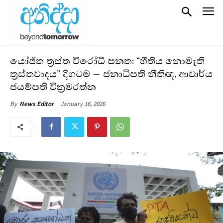
යෝජිත ත්‍රස්ත විරෝධී පනත: “භීතිය නොමැති
ත්‍රස්තවාදය” දිගටම – ජනාධිපති නීතිඥ, ආචාර්ය
ජයම්පති වික්‍රමරත්න
January 16, 2026
By
News Editor