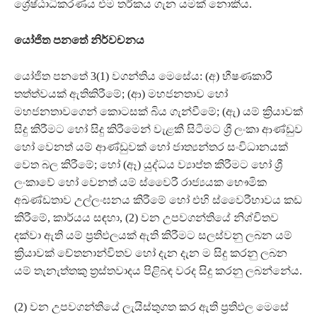
ශ්‍රේෂ්ඨාධිකරණය එම තර්කය ගැන යමක් නොකීය.
යෝජිත පනතේ නිර්වචනය
යෝජිත පනතේ 3(1) වගන්තිය මෙසේය: (අ) භීෂණකාරී
තත්ත්වයක් ඇතිකිරීමේ; (ආ) මහජනතාව හෝ
මහජනතාවගෙන් කොටසක් බිය ගැන්වීමේ; (ඇ) යම් ක්‍රියාවක්
සිදු කිරීමට හෝ සිදු කිරීමෙන් වැළකී සිටීමට ශ්‍රී ලංකා ආණ්ඩුව
හෝ වෙනත් යම් ආණ්ඩුවක් හෝ ජාත්‍යන්තර සංවිධානයක්
වෙත බල කිරීමේ; හෝ (ඈ) යුද්ධය ව්‍යාප්ත කිරීමට හෝ ශ්‍රී
ලංකාවේ හෝ වෙනත් යම් ස්වෛරී රාජ්‍යයක භෞමික
අඛණ්ඩතාව උල්ලංඝනය කිරීමේ හෝ එහි ස්වෛරීභාවය කඩ
කිරීමේ, කාර්යය සඳහා, (2) වන උපවගන්තියේ නිශ්චිතව
දක්වා ඇති යම් ප්‍රතිඵලයක් ඇති කිරීමට සලස්වනු ලබන යම්
ක්‍රියාවක් චේතනාන්විතව හෝ දැන දැන ම සිදු කරනු ලබන
යම් තැනැත්තකු ත්‍රස්තවාදය පිළිබඳ වරද සිදු කරනු ලබන්නේය.
(2) වන උපවගන්තියේ ලැයිස්තුගත කර ඇති ප්‍රතිඵල මෙසේ