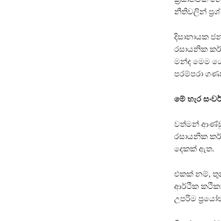
නීතිවලින් ප්‍
දිසානායක ජන
රසායනික කර්ම
මන්ද මෙම යෝ
පරම්පරා ගණනා
මේ හැර සංව
වත්මන් ආණ්ඩ
රසායනික කර්
දෙකක් ඇත.
එකක් නම්, ත
ආර්ථික කථික
උපරිම ප්‍රයෝ