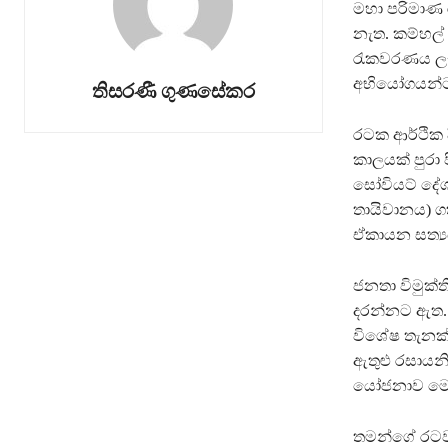
මහා පරිමාණ 
නැත. කම්හල්
රැකවරණය ලැ
අභියෝගයන්ට ම
තිසරණී ගුණසේකර
රටක ආර්ථික 
කාලයක් පුරා
සෝවියට් දේශය
තායිවානය) 
ඒකායන සත්‍ය
ජනතා විමුක්
දරන්නට ඇත.
විශේෂ තැනක් 
ඇතුළු රසායනික
යෝජනාව මෙ
තමන්ගේ රටව