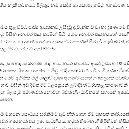
ගිය හැකි තර්කයට පිළිතුර නම් කෝප් හා කෝපා කමිටු අනාවර
ය තුළ විවිධ රාජ්‍ය ආයතනවල සිදුවූ දැවැන්ත වංචා හා දූෂණ මේ
ටු විසින් අනාවරණය කරමින් සිටී. මෙම අනාවරණයන්ගෙන් පෙන
 වංචාව හා දූෂණය දේශපාලකයන්ට පමණක් සීමා වී නැති බවත්, 
ය තුළටම ව්‍යාප්ත වී ඇති බවත්ය.
ලෙස කොළඹ කනත්ත පාලකයා නගර සභාවට අයත් ඉඩමක 1994 සි
්වාගෙන ගිය බව කෝපා කමිටුවේදී අනාවරණය විය. විගණකාධිපත
්නේ මෙම අනීතික මල් ශාලාව දශක තුනකට ආසන්න කාලයක් පවත්
ාව විසින් ඉඩ දීමත් ඊට බලපත්‍රයක් ලබාදීමත් බරපතළ කාරණාවක්
න බලපෑම් ප්‍රමාණවත් නොවන බවත් නිලධාරීන්ගේ සහායත් අත්‍යවශ
 පෙනේ.
ම මහජන සෞඛ්‍යය සුරැකීමට දැඩි නීති ගෙන ඒම යහපත් කාර්යයකි
යවර ගතහොත් එය ඉතා සාධනීයය. නමුත් තිබෙන නීති රීතිවත් නිසි
 නොකරන, ඇතැම්විට අමු අමුවේ උල්ලංඝනය කරන නිලධාරීන් ඇති ර