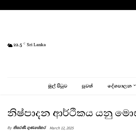
No menu items!
22.5
C
Sri Lanka
මුල් පිටුව
පුවත්
දේශපාලන
නිෂ්පාදන ආර්ථිකය යනු ම
By
තිසරණී ගුණසේකර
March 12, 2025