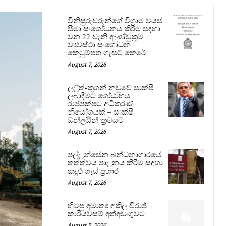
විනිසුරුවරුන්ගේ විශ්‍රාම වයස්
සීමා සංශෝධනය කිරීම සඳහා
වන 22 වැනි ආණ්ඩුක්‍රම
ව්‍යවස්ථා සංශෝධන
කෙටුම්පත ගැසට් කෙරේ
August 7, 2026
ලලිත්-කූගන් නඩුවේ සාක්ෂි
ලබාදීමට ගෝඨාභය
රාජපක්ෂට අධිකරණ
නියෝගයක් – සාක්ෂි
ඔන්ලයින් ක්‍රමයට
August 7, 2026
පල්ලන්සේන බන්ධනාගාරයේ
තත්ත්වය පාලනය කිරීම සඳහා
කඳුළු ගෑස් ප්‍රහාර
August 7, 2026
හිටපු අමාත්‍ය අකිල විරාජ්
කාරියවසම් අත්අඩංගුවට
August 5, 2026