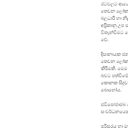
රටවලට ආයෝජන
තෙවන ලෝක රට
බලධාරී හා නි
අප්‍රිකානු 
විතැන්වීමට 
වේ.
දිසානායක ජන
තෙවන ලෝක රට
කිරීමකි. මෙම
බවට පත්වීමේ 
කොනක සිදුවන
බොහෝය.
ජවිපෙ/ජාජබ 
සංවර්ධනයෙන
පරිසරය හා ම