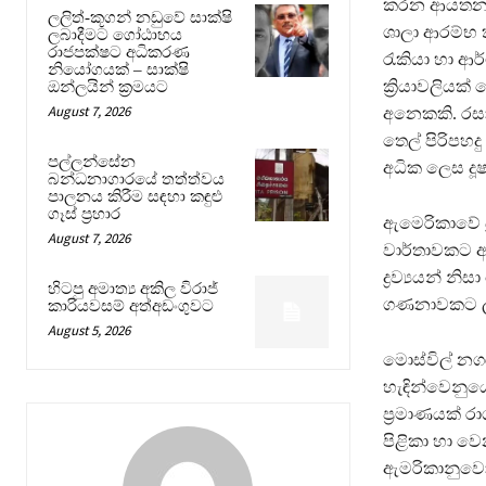
කරන ආයතන 
ලලිත්-කූගන් නඩුවේ සාක්ෂි
ශාලා ආරම්භ 
ලබාදීමට ගෝඨාභය
රාජපක්ෂට අධිකරණ
රැකියා හා ආ
නියෝගයක් – සාක්ෂි
ක්‍රියාවලියක
ඔන්ලයින් ක්‍රමයට
August 7, 2026
අනෙකකි. රසාය
තෙල් පිරිපහදු
පල්ලන්සේන
අධික ලෙස ද
බන්ධනාගාරයේ තත්ත්වය
පාලනය කිරීම සඳහා කඳුළු
ගෑස් ප්‍රහාර
ඇමෙරිකාවේ බ්
August 7, 2026
වාර්තාවකට අ
ද්‍රව්‍යයන් 
හිටපු අමාත්‍ය අකිල විරාජ්
ගණනාවකට ල
කාරියවසම් අත්අඩංගුවට
August 5, 2026
මොස්විල් නගර
හැඳින්වෙනුය
ප්‍රමාණයක් ර
පිළිකා හා ව
ඇමරිකානුවෝය