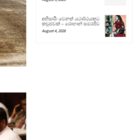
අභිසාරී: වෙනත් යථාර්ථයකට
කවුළුවක් – රොහාන් සමරජීව
August 4, 2026