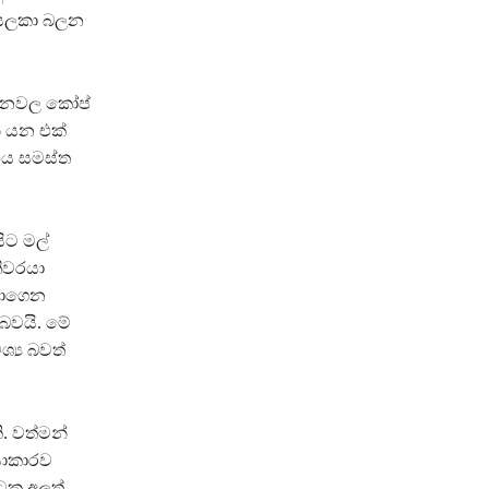
ණ සලකා බලන
 දිනවල කෝප්
ී යන එක්
එය සමස්ත
ට මල්
ිවරයා
වාගෙන
 බවයි. මේ
්‍ය බවත්
. වත්මන්
යාකාරව
ටක අලුත්