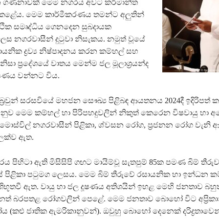
ගණනාවක් මෙම නගරය අවට කර්මාන්ත
කළේය. මෙම කාර්මීකරණය තමන්ට අලුතින්
ර්ථික සමෘද්ධිය ගෙනදෙන සුබදායක
් ලෙස නගරවාසීන් දුටුවා නිසැකය. නමුත් වූයේ
නික ද්‍රව්‍ය නිෂ්පාදනය කරන කම්හල් සහ
 නිසා ප්‍රදේශයේ වාතය මෙන්ම ජල මූලාශ්‍රයන්ද
ූෂණය වන්නට විය.
‍රවුන් සරසවියේ මහජන සෞඛ්‍ය පිළිබඳ ආයතනය 2024දී ඉදිරිපත් 
නුව මෙම කම්හල් හා පිරිපහදුවලින් නිකුත් කෙරෙන විෂවායු හා අ
නිසා මොස්විල් නගරවාසීන් පිළිකා, ශ්වසන රෝග, ප්‍රජනන රෝග වැනි 
ක්ව ඇත.
ය පිහිටා ඇති මිසිසිපි ගඟට මායිම්වූ සැතපුම් 85ක පමණ බිම් තීරු
ේ පිළිකා පටුමග ලෙසය. මෙම බිම් තීරුවේ රසායනික හා ඉන්ධන කම
ාශිභූතවී ඇත. වායු හා ජල දූෂණය අතිශයින් ඉහළ මෙහි ජනතාව බහ
ෙනත් බරපතළ රෝගවලින් පෙළේ. මෙම ජනතාව බොහෝ විට අප්‍රිකා
 (කළු ජාතික ඇමරිකානුවන්). ඔවුහු බොහෝ දෙනෙක් දරිද්‍රතාවෙන