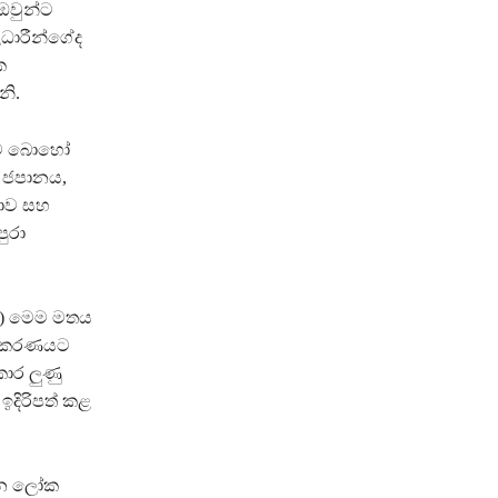
ඔවුන්ට
ධාරීන්ගේද
ක
නි.
 බව බොහෝ
, ජපානය,
යාව සහ
ුරා
ම) මෙම මතය
්මීකරණයට
කාර ලුණු
 ඉදිරිපත් කළ
වන ලෝක