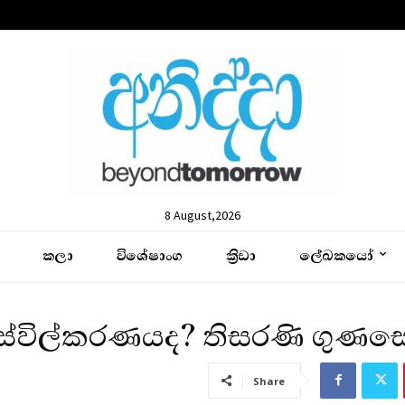
8 August,2026
කලා
විශේෂාංග
ක්‍රිඩා
ලේඛකයෝ
ොස්විල්කරණයද? තිසරණි ගුණ
Share