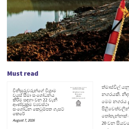
Must read
ත්‍මාස්විල් 
විනිසුරුවරුන්ගේ විශ්‍රාම
නගරයකි. නිදහස
වයස් සීමා සංශෝධනය
කිරීම සඳහා වන 22 වැනි
මෙම නගරය ලු
ආණ්ඩුක්‍රම ව්‍යවස්ථා
පිළිවෙත්වලින්
සංශෝධන කෙටුම්පත ගැසට්
කෙරේ
තෝතැන්නක් ව
August 7, 2026
20 වන සියවසේ