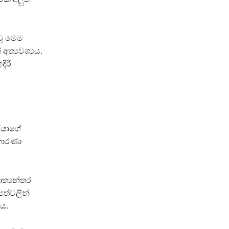
වූ මෙම
ත්‍යවශ්‍යය.
ිරි
රයාගේ
කාරණා
ත්‍යන්තර
ත්වලින්
නය.