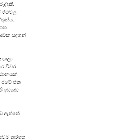
ද්දකි.
 ඒ රටවල
ේතුන්ය.
කගත
්තාවක සඳහන්
 ශාලා
ර විවර
ස්ථානයක්
ඩා රටේ එක
ඇති ඉඩකඩ
ඉඩ ඇත්තේ
ක අවම කරගත