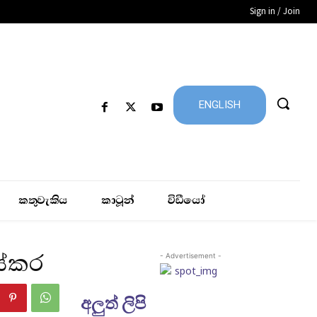
Sign in / Join
ENGLISH
කතුවැකිය
කාටූන්
විඩීයෝ
සේකර
- Advertisement -
අලුත් ලිපි