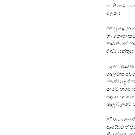
හැකි බවට නැ
ලෙසය.
ගතවූ පාලන සම
හා කෝපා කමි
කාරණයක් නම්
රාජ්‍ය යන්ත්‍ර
උදාහරණයක් 
ශාලාවක් පවත
පෙන්වා දුන
යාමට නගර සභ
සඳහා දේශපාල
බැලූ බැල්මට
පරිසරය මෙන්
ආණ්ඩුව ඒ පි
ක්‍රියාත්මක