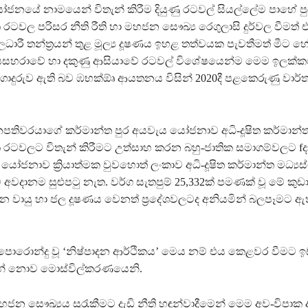
යේ නාමයෙන් විතැන් කිරීම දියුණු රටවල් සියල්ලේම පාහේ පුරු
වල පරිසර නීති රීති හා මහජන සෞඛ්‍ය රෙගුලාසි දුර්වල වීමත්
ලධාරී තන්ත්‍රයන් තුළ මූල්‍ය දූෂණය ඉහළ තත්වයක පැවතීමත් මීට හ
උප සසහරාවේ හා දකුණු ආසියාවේ රටවල් විශේෂයෙන්ම මෙම ඉලක්
ගොදුරුව ඇති බව ඹභක්‍ඕෘ ආයතනය විසින් 2020දී පළකෙරුණු වාර
පතිවරයාගේ කර්මාන්ත පුර අයවැය යෝජනාව අධි-දූෂිත කර්මාන්ත
වලට විතැන් කිරීමට උත්සාහ කරන බහු-ජාතික සමාගම්වලට fදා
 යෝජනාව ක්‍රියාත්මක වුවහොත් ලංකාව අධි-දූෂිත කර්මාන්ත මධ්‍ය
අවදානම සුළුපටු නැත. වර්ග සැතපුම් 25,332ක් පමණක් වූ මේ කු
 වායු හා ජල දූෂණය වෙනත් ප්‍රදේශවලටද අනියමින් බලපෑමට 
පොරොන්දු වූ ‘නිෂ්පාදන ආර්ථිකය’ මෙය නම් එය කෙළවර වීමට 
් නොව මොස්විල්කරණයෙනි.
හජන සෞඛ්‍යය සුරැකීමට දැඩි නීති හඳුන්වාදීමෙන් මෙම අව-විපා