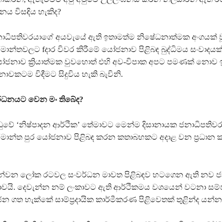
රශ්නය විසඳිය හැකිද?
ාධිපතිවරයාගේ අයවැයේ ඇති ඉතාමත්ම නිෂේධනාත්මක අංගයක් 
ාන්තවලට fදාර විවර කිරීමේ යෝජනාව පිළිබඳ බුද්ධිමය සංවාදයක් අ
ජනාව ක්‍රියාත්මක වුවහොත් එහි අව-විපාක අපට පමණක් නොව ඉද
වකටම විඳීමට සිදුවිය හැකි බැවිනි.
ර්ධනයට වෙන මං තිබේද?
ුවේ ‘නිෂ්පාදන ආර්ථික’ තේමාවට මෙන්ම දිසානායක ජනාධිපතිව
මාන්ත පුර යෝජනාව පිළිබඳ කරන කතාබහකට අදාළ වන ප්‍රධාන 
ුන්වන ලෝක රටවල සංවර්ධන මාවත පිළිබඳව හටගෙන ඇති නව ජා
ාවයි. දෙවැන්න නම් ලංකාවට ඇති ආර්ථිකමය වශයෙන් වටනා සම්ප
ජන ගත හැක්කේ සාම්ප්‍රදායික කාර්මීකරණ පිළිවෙතක් තුළින්ද යන්