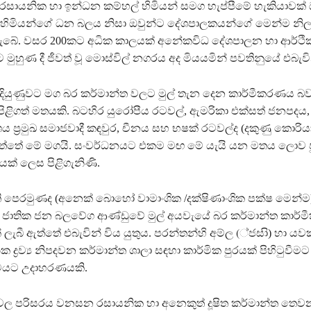
රසායනික හා ඉන්ධන කම්හල් හිමියන් සමග හැප්පීමේ හැකියාවක් 
 හිමියන්ගේ ධන බලය නිසා ඔවුන්ට දේශපාලකයන්ගේ මෙන්ම නිල
බේ. වසර 200කට අධික කාලයක් අනේකවිධ දේශපාලන හා ආර්ථි
ුහුණ දී ජීවත් වූ මොස්විල් නගරය අද මියයමින් පවතිනුයේ එබැවි
දියුණුවට මග බර කර්මාන්ත වලට මුල් තැන දෙන කාර්මීකරණය
 පිළිගත් මතයකි. බටහිර යුරෝපීය රටවල්, ඇමරිකා එක්සත් ජනපදය
 ප්‍රමුඛ සමාජවාදී කඳවුර, චීනය සහ භෂක්‍ රටවල්ද (දකුණු කොරි
ගත්තේ මේ මගයි. සංවර්ධනයට එකම මඟ මේ යැයි යන මතය ලොව ප
යක් ලෙස පිළිගැනිණි.
ති පෙරමුණද (අනෙක් බොහෝ වාමාංශික /දක්ෂිණාංශික පක්ෂ මෙන්
 ජාතික ජන බලවේග ආණ්ඩුවේ මුල් අයවැයේ බර කර්මාන්ත කාර
ලැබී ඇත්තේ එබැවින් විය යුතුය. පරන්තන්හි අම්ල (්ජසාි) හා යව
 ද්‍රව්‍ය නිපදවන කර්මාන්ත ශාලා සඳහා කාර්මික පුරයක් පිහිටුවීමට
යට උදාහරණයකි.
ල පරිසරය වනසන රසායනික හා අනෙකුත් දූෂිත කර්මාන්ත තෙ