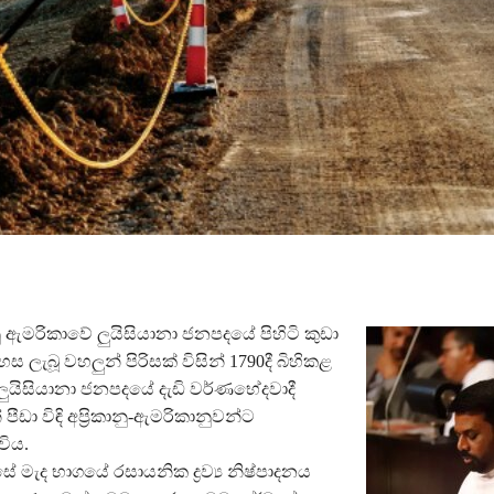
යනු ඇමරිකාවේ ලුයිසියානා ජනපදයේ පිහිටි කුඩා
 ලැබූ වහලුන් පිරිසක් විසින් 1790දී බිහිකළ
යිසියානා ජනපදයේ දැඩි වර්ණභේදවාදී
 පීඩා විඳි අප්‍රිකානු-ඇමරිකානුවන්ට
ිය.
 මැද භාගයේ රසායනික ද්‍රව්‍ය නිෂ්පාදනය