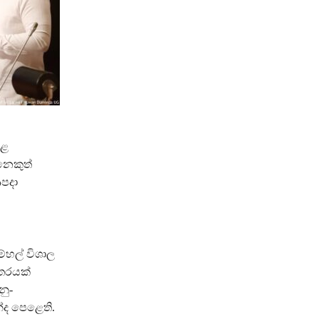
කළ
නෙකුත්
ආපදා
ව
්හල් විශාල
ුතරයක්
නු-
්ද පෙළෙති.