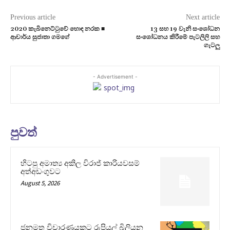
Previous article
Next article
2020 කැබිනෙට්ටුවේ හොඳ නරක ■
13 සහ 19 වැනි සංශෝධන
ආචාර්ය සුජාතා ගමගේ
සංශෝධනය කිරීමේ පැටලිලි සහ
ගැටලු
- Advertisement -
පුවත්
හිටපු අමාත්‍ය අකිල විරාජ් කාරියවසම්
අත්අඩංගුවට
August 5, 2026
ජනමත විචාරණයකට රුපියල් බිලියන