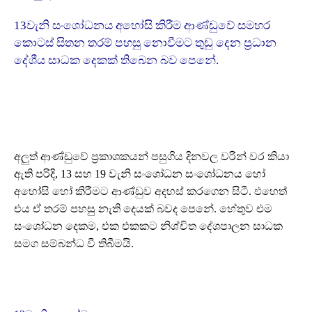
13වැනි සංශෝධනය අහෝසි කිරීම ආණ්ඩුවේ සමහර
කොටස් සිතන තරම් පහසු නොවීමට තුඩු දෙන ප්‍රධාන
දේශීය සාධක දෙකක් තිබෙන බව පෙනේ.
අලුත් ආණ්ඩුවේ ප්‍රකාශකයන් පසුගිය දිනවල වරින් වර කියා
ඇති පරිදි, 13 සහ 19 වැනි සංශෝධන සංශෝධනය හෝ
අහෝසි හෝ කිරීමට ආණ්ඩුව අදහස් කරගෙන සිටී. එහෙත්
එය ඒ තරම් පහසු නැති දෙයක් බවද පෙනේ. හේතුව එම
සංශෝධන දෙකම, එක එකකට නිශ්චිත දේශපාලන සාධක
සමග සම්බන්ධ වී තිබීමයි.