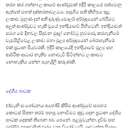
තරහ කර ගන්නා ලංකාවේ ආණ්ඩුවක් ඉදිරි කාලයේ පත්වෙනු
ඇත්තේ මහත් දුෂ්කරතාවලටය. පසුගිය සති කිහිපය තුළ
ලංකාව මුහුණ දුන් අති දරුණු ඩොලර් අර්බුදයෙන් බේරීමට
අලුත් ආණ්ඩුවට හැකි වූයේ ඉන්දියාවේ පිහිටෙනි. ඉන්දියාවත්
සමග මේ දිනවල සිදුවන මුදල් නෝට්ටු හුවමාරු කරගැනීමේ
වැඩපිළිවෙළ ලංකාව මහා මූල්‍ය අර්බුදයෙන් බේරාගැනීමේ
එක් ප්‍රධාන පියවරකි. ඉදිරි කාලයේදී ඉන්දියාවේ මූල්‍ය සහ
ආර්ථික ආධාර නැතිව නොවැටී සිටින්නට ලංකාවට
නොහැකිය යන්න පැහැදිලි කරුණකි.
දේශීය බාධක
13වැනි සංශෝධනය අහෝසි කිරීම ආණ්ඩුවේ සමහර
කොටස් සිතන තරම් පහසු නොවීමට තුඩු දෙන ප්‍රධාන දේශීය
සාධක දෙකක් තිබෙන බව පෙනේ. පළමුවැන්න, ද්‍රවිඩ සහ
මුස්ලිම් පක්‍ෂවලින් එල්ල වන විරෝධයයි. දෙවැන්න සිංහල