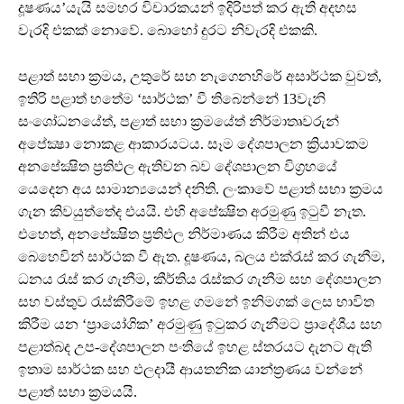
දූෂණය’යැයි සමහර විචාරකයන් ඉදිරිපත් කර ඇති අදහස
වැරදි එකක් නොවේ. බොහෝ දුරට නිවැරදි එකකි.
පළාත් සභා ක්‍රමය, උතුරේ සහ නැගෙනහිරේ අසාර්ථක වුවත්,
ඉතිරි පළාත් හතේම ‘සාර්ථක’ වී තිබෙන්නේ 13වැනි
සංශෝධනයේත්, පළාත් සභා ක්‍රමයේත් නිර්මාතෘවරුන්
අපේක්‍ෂා නොකළ ආකාරයටය. සෑම දේශපාලන ක්‍රියාවකම
අනපේක්‍ෂිත ප්‍රතිඵල ඇතිවන බව දේශපාලන විග්‍රහයේ
යෙදෙන අය සාමාන්‍යයෙන් දනිති. ලංකාවේ පළාත් සභා ක්‍රමය
ගැන කිවයුත්තේද එයයි. එහි අපේක්‍ෂිත අරමුණු ඉටුවී නැත.
එහෙත්, අනපේක්‍ෂිත ප්‍රතිඵල නිර්මාණය කිරීම අතින් එය
බෙහෙවින් සාර්ථක වී ඇත. දූෂණය, බලය එක්රැස් කර ගැනීම,
ධනය රැස් කර ගැනීම, කීර්තිය රැස්කර ගැනීම සහ දේශපාලන
සහ වස්තුව රැස්කිරීමේ ඉහළ ගමනේ ඉනිමගක් ලෙස භාවිත
කිරීම යන ‘ප්‍රායෝගික’ අරමුණු ඉටුකර ගැනීමට ප්‍රාදේශීය සහ
පළාත්බද උප-දේශපාලන පංතියේ ඉහළ ස්තරයට දැනට ඇති
ඉතාම සාර්ථක සහ ඵලදායී ආයතනික යාන්ත්‍රණය වන්නේ
පළාත් සභා ක්‍රමයයි.