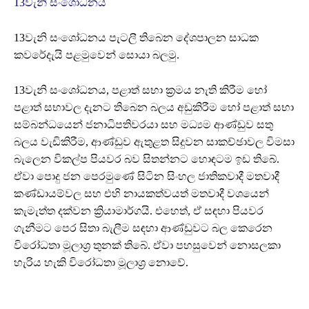
13වැනි සංශෝධනය
13වැනි සංශෝධනය පැටලී තිබෙන දේශපාලන සාධක
කවරේදැයි පළමුවෙන් සොයා බලමු.
13වැනි සංශෝධනය, පළාත් සභා ක්‍රමය නැති කිරීම හෝ
පළාත් සභාවල දැනට තිබෙන බලය අඩුකිරීම හෝ පළාත් සභා
සම්බන්ධයෙන් ජනාධිපතිවරයා සහ මධ්‍යම ආණ්ඩුව සතු
බලය වැඩිකිරීම, ආණ්ඩුව ඇතුළත සිදුවන සාකච්ඡාවල විමසා
බැලෙන විකල්ප පියවර බව සිතන්නට හොඳටම ඉඩ තිබේ.
ඒවා පොදු ජන පෙරමුණේ සිටින සිංහල ජාතිකවාදී මතවාදී
කණ්ඩායම්වල සහ එහි නායකත්වයත් මතවාදී වශයෙන්
කැමැත්ත දක්වන ක්‍රියාමාර්ගයි. එහෙත්, ඒ සඳහා පියවර
ගැනීමට පෙර සිතා බැලීම සඳහා ආණ්ඩුවට බල කෙරෙන
විරෝධතා මූලාශ්‍ර තුනක් තිබේ. ඒවා පහසුවෙන් නොසලකා
හැරිය හැකි විරෝධතා මූලාශ්‍ර නොවේ.