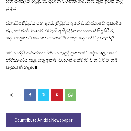
සහ සංකල්ප රාමුවත්, ප්‍රධාන වගන්ති ගණනාවකුත් ඉවත් කළ
යුතුය.
ජනාධිපතිධුරය සහ අගමැතිධුරය අතර ව්‍යවස්ථාවේ ප්‍රකාශිත
බල සම්බන්ධතාවේ එවැනි අතිමූලික වෙනසක් සිදුකිරීම,
දේශපාලන වශයෙන් කොතරම් පහසු දෙයක් වනු ඇත්ද?
මෙය ඉදිරි සති-මාස කිහිපය තුළදී ලංකාවේ දේශපාලනයේ
නිරීක්‍ෂණය කළ යුතු ඉතාම වැදගත් තේමාව වන බවට නම්
සැකයක් නැත.■
Countribute Anidda Newspaper