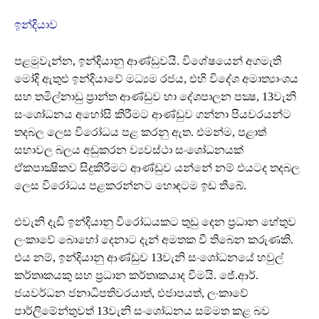
ඉන්දියාව
පළමුවැන්න, ඉන්දියානු ආණ්ඩුවයි. විශේෂයෙන් අගමැති
මෝදි ඇතුළු ඉන්දියාවේ මධ්‍යම රජය, එහි විදේශ අමාත්‍යාංශය
සහ තමිල්නාඩු ප්‍රාන්ත ආණ්ඩුව හා දේශපාලන පක්‍ෂ, 13වැනි
සංශෝධනය අහෝසි කිරීමට ආණ්ඩුව ගන්නා පියවරයන්ට
තදබල ලෙස විරෝධය පළ කරනු ඇත. එමන්ම, පළාත්
සභාවල බලය අඩුකරන ව්‍යවස්ථා සංශෝධනයක්
ඒකපාක්‍ෂිකව සිදුකිරීමට ආණ්ඩුව යන්නේ නම් එයටද තදබල
ලෙස විරෝධය පළකරන්නට හොඳටම ඉඩ තිබේ.
එවැනි දැඩි ඉන්දියානු විරෝධයකට තුඩු දෙන ප්‍රධාන හේතුව
ලංකාවේ බොහෝ දෙනාට දැන් අමතක වී තිබෙන කරුණකි.
එය නම්, ඉන්දියානු ආණ්ඩුව 13වැනි සංශෝධනයේ හවුල්
කර්තෘකයකු සහ ප්‍රධාන කර්තෘකයාද වීමයි. ජේ.ආර්.
ජයවර්ධන ජනාධිපතිවරයාත්, එජාපයත්, ලංකාවේ
පාර්ලිමේන්තුවත් 13වැනි සංශෝධනය සම්මත කළ බව