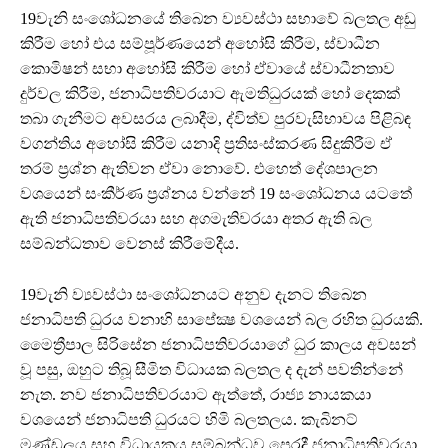
19වැනි සංශෝධනයේ තිබෙන ව්‍යවස්ථා සභාවේ බලතල අඩු
කිරීම හෝ එය සම්පූර්ණයෙන් අහෝසි කිරීම, ස්වාධීන
කොමිෂන් සභා අහෝසි කිරීම හෝ ඒවායේ ස්වාධීනතාව
දුර්වල කිරීම, ජනාධිපතිවරයාට ඇමතිධුරයක් හෝ දෙකක්
තබා ගැනීමට අවසරය ලබාදීම, ද්විත්ව පුරවැසිභාවය පිළිබඳ
වගන්තිය අහෝසි කිරීම යනාදි ප්‍රතිසංස්කරණ සිදුකිරීම ඒ
තරම් ප්‍රශ්න ඇතිවන ඒවා නොවේ. එහෙත් දේශපාලන
වශයෙන් සංකීර්ණ ප්‍රශ්නය වන්නේ 19 සංශෝධනය යටතේ
ඇති ජනාධිපතිවරයා සහ අගමැතිවරයා අතර ඇති බල
සම්බන්ධතාව වෙනස් කිරීමේදීය.
19වැනි ව්‍යවස්ථා සංශෝධනයට අනුව දැනට තිබෙන
ජනාධිපති ධුරය වනාහි සාපේක්‍ෂ වශයෙන් බල රහිත ධුරයකි.
මෛත්‍රීපාල සිරිසේන ජනාධිපතිවරයාගේ ධුර කාලය අවසන්
වූ පසු, ඔහුට තිබූ සීමිත විධායක බලතල ද දැන් පවතින්නේ
නැත. නව ජනාධිපතිවරයාට ඇත්තේ, රාජ්‍ය නායකයා
වශයෙන් ජනාධිපති ධුරයට හිමි බලතලය. කැබිනට්
මණ්ඩලය සහ විධායකය සම්බන්ධව පෙරදී ජනාධිපතිවරයා