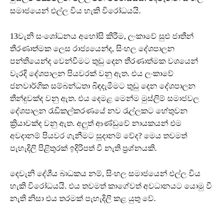
සමාජයෙන් එල්ල විය හැකි විරෝධයයි.
13වැනි සංශෝධනය අහෝසි කිරීම, ලංකාවේ සුළු ජාතීන්
තීරණාත්මක ලෙස රාජ්‍යයෙන්ද, සිංහල දේශපාලන
පන්තියෙන්ද වෙන්වීමට තුඩු දෙන තීරණාත්මක වශයෙන්
වැරදි දේශපාලන පියවරක් වනු ඇත. එය ලංකාවේ
ජනවාර්ගික සම්බන්ධතා බිඳදැමීමට තුඩු දෙන දේශපාලන
තීන්දුවක්ද වනු ඇත. එය දෙමළ මෙන්ම මුස්ලිම් සමාජවල
දේශපාලන රැඩිකල්කරණයේ නව රැල්ලකට හේතුවන
ක්‍රියාවක්ද වනු ඇත. අලුත් ආණ්ඩුවේ නායකයන් එම
අවදානම් පියවර ගැනීමට සුදානම් වේද? මෙය තවමත්
පැහැදිලි පිළිතුරක් ඉදිරිපත් වී නැති ප්‍රශ්නයකි.
දෙවැනි දේශීය බාධකය නම්, සිංහල සමාජයෙන් එල්ල විය
හැකි විරෝධයයි. එය තවමත් කාගේවත් අවධානයට යොමු වී
නැති නිසා එය තරමක් පැහැදිලි කළ යුතු වේ.