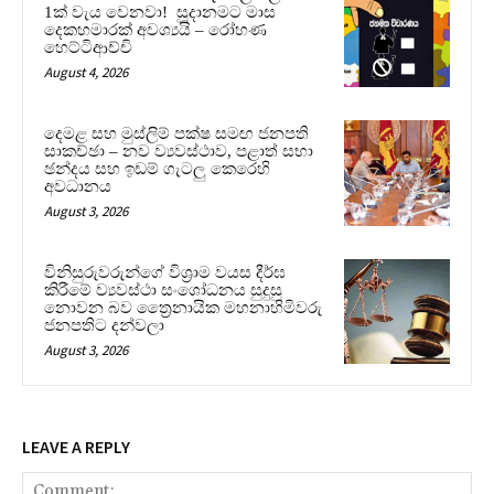
1ක් වැය වෙනවා! සූදානමට මාස
දෙකහමාරක් අවශ්‍යයි – රෝහණ
හෙට්ටිආච්චි
August 4, 2026
දෙමළ සහ මුස්ලිම් පක්ෂ සමඟ ජනපති
සාකච්ඡා – නව ව්‍යවස්ථාව, පළාත් සභා
ඡන්දය සහ ඉඩම් ගැටලු කෙරෙහි
අවධානය
August 3, 2026
විනිසුරුවරුන්ගේ විශ්‍රාම වයස දීර්ඝ
කිරීමේ ව්‍යවස්ථා සංශෝධනය සුදුසු
නොවන බව ත්‍රෛනායික මහනාහිමිවරු
ජනපතිට දන්වලා
August 3, 2026
LEAVE A REPLY