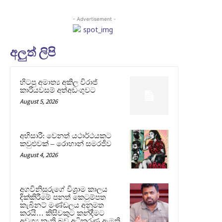
- Advertisement -
අලුත් ලිපි
හිටපු අමාත්‍ය අකිල විරාජ්
කාරියවසම් අත්අඩංගුවට
August 5, 2026
අභිසාරී: වෙනත් යථාර්ථයකට
කවුළුවක් – රොහාන් සමරජීව
August 4, 2026
අගවිනිසුරුගේ විශ්‍රාම කාලය
දික්කිරීමේ පනත් කෙටුම්පත
කැබිනට් මණ්ඩලය අනුමත
කරයි… කිසිවකුට කන්දීමට
අවශ්‍ය නැති බව අධිකරණ ඇමති