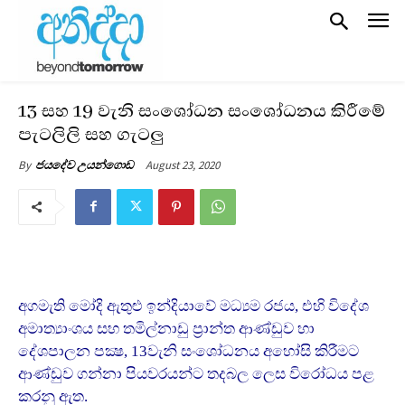
13 සහ 19 වැනි සංශෝධන සංශෝධනය කිරීමේ
පැටලිලි සහ ගැටලු
August 23, 2020
By
ජයදේව උයන්ගොඩ
අගමැති මෝදි ඇතුළු ඉන්දියාවේ මධ්‍යම රජය, එහි විදේශ
අමාත්‍යාංශය සහ තමිල්නාඩු ප්‍රාන්ත ආණ්ඩුව හා
දේශපාලන පක්‍ෂ, 13වැනි සංශෝධනය අහෝසි කිරීමට
ආණ්ඩුව ගන්නා පියවරයන්ට තදබල ලෙස විරෝධය පළ
කරනු ඇත.