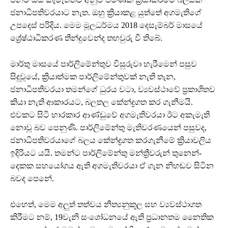
ජනාධිපතිවරයාට නැත. ඔහු ක්‍රියාකළ යුත්තේ අගමැතිගේ
උපදෙස් පරිදිය. මෙම මූලධර්මය 2018 දෙසැම්බර් මාසයේ
ශ්‍රේෂ්ඨාධිකරණ තීන්දුවෙන්ද තහවුරු වී තිබේ.
මාර්තු මාසයේ පාර්ලිමේන්තුව විසුරුවා හැරීමෙන් පසුව
සිදුවූයේ, ක්‍රියාත්මක පාර්ලිමේන්තුවක් නැති තැන,
ජනාධිපතිවරයා තමන්ගේ ධුරය වටා, ව්‍යවස්ථාවේ ප්‍රකාශිතව
කියා නැති ආකාරයට, බලතල කේන්ද්‍රගත කර ගැනීමයි.
එවකට සිටි භාරකාර ආණ්ඩුවේ අගමැතිවරයා ඊට අකැමැති
නොවූ බව පෙනුණි. පාර්ලිමේන්තු මැතිවරණයෙන් පසුවද,
ජනාධිපතිවරයාගේ බලය කේන්ද්‍රගත කරගැනීමේ ක්‍රියාවලිය
ඉදිරියට යයි. තමන්ට පාර්ලිමේන්තු මන්ත්‍රීවරුන් තුනෙන්-
දෙකක සහයෝගය ඇති අගමැතිවරයා ඒ ගැන නිහඬව සිටින
බවද පෙනේ.
එහෙත්, මෙම අලුත් තත්වය නීත්‍යනුකූල සහ ව්‍යවස්ථාගත
කිරීමට නම්, 19වැනි සංශෝධනයේ ඇති ප්‍රධානතම නෛතික