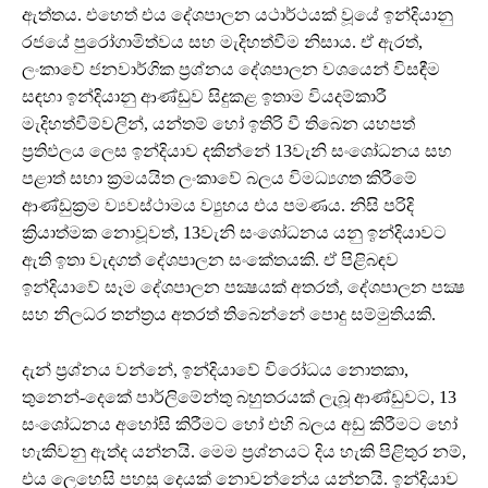
ඇත්තය. එහෙත් එය දේශපාලන යථාර්ථයක් වූයේ ඉන්දියානු
රජයේ පුරෝගාමිත්වය සහ මැදිහත්වීම නිසාය. ඒ ඇරත්,
ලංකාවේ ජනවාර්ගික ප්‍රශ්නය දේශපාලන වශයෙන් විසඳීම
සඳහා ඉන්දියානු ආණ්ඩුව සිදුකළ ඉතාම වියදම්කාරී
මැදිහත්වීම්වලින්, යන්තම් හෝ ඉතිරි වී තිබෙන යහපත්
ප්‍රතිඵලය ලෙස ඉන්දියාව දකින්නේ 13වැනි සංශෝධනය සහ
පළාත් සභා ක්‍රමයයිත ලංකාවේ බලය විමධ්‍යගත කිරීමේ
ආණ්ඩුක්‍රම ව්‍යවස්ථාමය ව්‍යුහය එය පමණය. නිසි පරිදි
ක්‍රියාත්මක නොවූවත්, 13වැනි සංශෝධනය යනු ඉන්දියාවට
ඇති ඉතා වැදගත් දේශපාලන සංකේතයකි. ඒ පිළිබඳව
ඉන්දියාවේ සෑම දේශපාලන පක්‍ෂයක් අතරත්, දේශපාලන පක්‍ෂ
සහ නිලධර තන්ත්‍රය අතරත් තිබෙන්නේ පොදු සම්මුතියකි.
දැන් ප්‍රශ්නය වන්නේ, ඉන්දියාවේ විරෝධය නොතකා,
තුනෙන්-දෙකේ පාර්ලිමේන්තු බහුතරයක් ලැබූ ආණ්ඩුවට, 13
සංශෝධනය අහෝසි කිරීමට හෝ එහි බලය අඩු කිරීමට හෝ
හැකිවනු ඇත්ද යන්නයි. මෙම ප්‍රශ්නයට දිය හැකි පිළිතුර නම්,
එය ලෙහෙසි පහසු දෙයක් නොවන්නේය යන්නයි. ඉන්දියාව