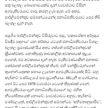
සතු බලතල බොහොමයක්ම දැන් ව්‍යවස්ථාව විසින්
අගමැතිවරයාට මාරු කරනු ලැබ ඇත. මේ අතර,
පාර්ලිමේන්තුව සම්බන්ධයෙන්ද ජනාධිපතිවරයාට පෙර තිබි
බලතල දැන් නැත.
පසුගිය පාර්ලිමේන්තුව විසිරුවාට පසු, ‘කොරෝනා අර්බුදය
විසඳීම සඳහාය’ යන තර්කය යටතේ ජනාධිපතිවරයා විශාල
බලතල ප්‍රමාණයක් සිය අතට ගත්තේ පාර්ලිමේන්තුවක්
ක්‍රියාත්මකව නොතිබුණු තාවකාලික අවකාශයක් තුළය.
එහෙත්, එම අවකාශය දැන් නැත. මැතිවරණයකින් ජනතාව
තෝරාගත් පාර්ලිමේන්තුවක් තිබේ. එහි මන්ත්‍රීවරුන්ගෙන්
තුනෙන්-දෙකක සහාය ලැබෙන අගමැතිවරයෙක්ද සිටී. ඔහු
කැබිනට් මණ්ඩලයේ සම-ප්‍රධානියාය. 18වැනි සංශෝධනය
හෝ ඊට පෙර 1978 ව්‍යවස්ථා යටතේ තිබුණාක් මෙන්,
අගමැතිවරයා දැන් ජනාධිපතිවරයාගේ බල රහිත
නියෝජිතයෙක් නොවේ. ව්‍යවස්ථාවට අනුව, කැබිනට්
මණ්ඩලයත්, පාර්ලිමේන්තුවත් සම්බන්ධව ‘අභිමතානුසාරීව’,
එනම් සිය කැමැත්තට අනුව පමණක් ක්‍රියාකිරීමේ බලයක්