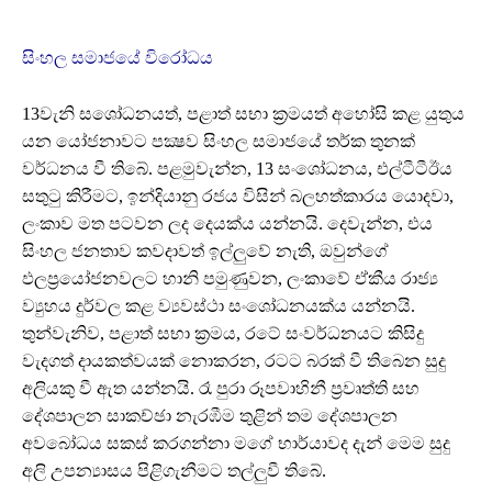
සිංහල සමාජයේ විරෝධය
13වැනි සශෝධනයත්, පළාත් සභා ක්‍රමයත් අහෝසි කළ යුතුය
යන යෝජනාවට පක්‍ෂව සිංහල සමාජයේ තර්ක තුනක්
වර්ධනය වී තිබේ. පළමුවැන්න, 13 සංශෝධනය, එල්ටීටීඊය
සතුටු කිරීමට, ඉන්දියානු රජය විසින් බලහත්කාරය යොදවා,
ලංකාව මත පටවන ලද දෙයක්ය යන්නයි. දෙවැන්න, එය
සිංහල ජනතාව කවදාවත් ඉල්ලුවේ නැති, ඔවුන්ගේ
ඵලප්‍රයෝජනවලට හානි පමුණුවන, ලංකාවේ ඒකීය රාජ්‍ය
ව්‍යුහය දුර්වල කළ ව්‍යවස්ථා සංශෝධනයක්ය යන්නයි.
තුන්වැනිව, පළාත් සභා ක්‍රමය, රටේ සංවර්ධනයට කිසිදු
වැදගත් දායකත්වයක් නොකරන, රටට බරක් වී තිබෙන සුදු
අලියකු වී ඇත යන්නයි. රෑ පුරා රූපවාහිනී ප්‍රවෘත්ති සහ
දේශපාලන සාකච්ඡා නැරඹීම තුළින් තම දේශපාලන
අවබෝධය සකස් කරගන්නා මගේ භාර්යාවද දැන් මෙම සුදු
අලි උපන්‍යාසය පිළිගැනීමට තල්ලුවී තිබේ.