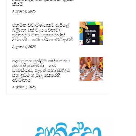
කියයි
August 4, 2026
ජනමත විචාරණයකට රුපියල්
බිලියන 1ක් වැය වෙනවා!
සූදානමට මාස දෙකහමාරක්
අවශ්‍යයි – රෝහණ හෙට්ටිආච්චි
August 4, 2026
දෙමළ සහ මුස්ලිම් පක්ෂ සමඟ
ජනපති සාකච්ඡා – නව
ව්‍යවස්ථාව, පළාත් සභා ඡන්දය
සහ ඉඩම් ගැටලු කෙරෙහි
අවධානය
August 3, 2026