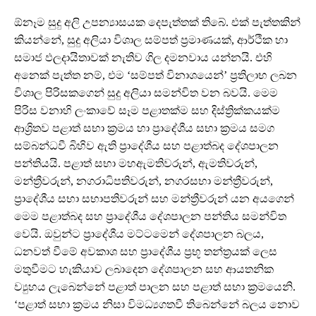
ඕනෑම සුදු අලි උපන්‍යාසයක දෙපැත්තක් තිබේ. එක් පැත්තකින්
කියන්නේ, සුදු අලියා විශාල සම්පත් ප්‍රමාණයක්, ආර්ථික හා
සමාජ ඵලදායිතාවක් නැතිව ගිල දමනවාය යන්නයි. එහි
අනෙක් පැත්ත නම්, එම ‘සම්පත් විනාශයෙන්’ ප්‍රතිලාභ ලබන
විශාල පිරිසකගෙන් සුදු අලියා සමන්විත වන බවයි. මෙම
පිරිස වනාහි ලංකාවේ සෑම පළාතක්ම සහ දිස්ත්‍රික්කයක්ම
ආශ්‍රිතව පළාත් සභා ක්‍රමය හා ප්‍රාදේශීය සභා ක්‍රමය සමග
සම්බන්ධවී බිහිව ඇති ප්‍රාදේශීය සහ පළාත්බද දේශපාලන
පන්තියයි. පළාත් සභා මහඇමතිවරුන්, ඇමතිවරුන්,
මන්ත්‍රීවරුන්, නගරාධිපතිවරුන්, නගරසභා මන්ත්‍රීවරුන්,
ප්‍රාදේශීය සභා සභාපතිවරුන් සහ මන්ත්‍රීවරුන් යන අයගෙන්
මෙම පළාත්බද සහ ප්‍රාදේශීය දේශපාලන පන්තිය සමන්විත
වෙයි. ඔවුන්ට ප්‍රාදේශීය මට්ටමෙන් දේශපාලන බලය,
ධනවත් වීමේ අවකාශ සහ ප්‍රාදේශීය ප්‍රභූ තන්ත්‍රයක් ලෙස
මතුවීමට හැකියාව ලබාදෙන දේශපාලන සහ ආයතනික
ව්‍යුහය ලැබෙන්නේ පළාත් පාලන සහ පළාත් සභා ක්‍රමයෙනි.
‘පළාත් සභා ක්‍රමය නිසා විමධ්‍යගතවී තිබෙන්නේ බලය නොව