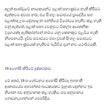
අලුත් ආණ්ඩුවේ නායකයන්ට පළාත් සභා ක්‍රමය නැති කිරීමට
ඇත්තටම අවශ්‍ය නම්, එය සිංහල සමාජයේ ප්‍රාදේශීය සහ
පළාත්බද උප-දේශපාලන පන්තියේ විරෝධය නැතිව කළ හැකි
වනු ඇත්තේ, පළාත් සභා වෙනුවට විකල්ප ආයතනික
ව්‍යුහයක්ද ඇතිකරන්නේ නම්ය යනු කෙනකුට එළඹිය හැකි
නිගමනයයි. ද්‍රවිඩ සමාජයට එපා වුවත් සිංහල සමාජයට
පළාත් සභා ක්‍රමයක් නැතිවම බැරිවීම දැන් නව යථාර්ථයකි.
19 අහෝසි කිරීමේ දුෂ්කරතාව
මේ අතර, 19 සංශෝධනය අහෝසි කිරීමද ඉහත කී
ආකාරයේම අභ්‍යන්තර බාධකයකට මුහුණ දෙන්නට ඉඩ
තිබෙන බව අනුමානක කළ හැකිය. එම අනුමානය
ගොඩනැගෙන්නේ මෙපරිදිය.