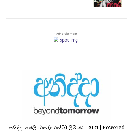
- Advertisement -
අනිද්දා පබ්ලිෂර්ස් (ගරන්ටි) ලිමිටඞ් | 2021 | Powered