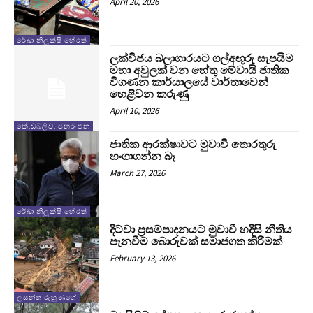
April 20, 2026
රේඛා නිලුක්ෂි හේරත්
ලක්විජය බලාගාරයට ගල්අඟුරු සැපයීම
මහා අවුලක් වන හේතු මේවායි ජාතික
විගණන කාර්යාලයේ වාර්තාවෙන්
හෙළිවන කරුණු
April 10, 2026
කේ.ඩබ්ලිව්. ජනරංජන
ජාතික ආරක්ෂාවට මුවාවී තොරතුරු
හංගාගන්න බෑ
March 27, 2026
රේඛා නිලුක්ෂි හේරත්
දිට්වා ප්‍රසම්පාදනයට මුවාවී හදිසි නීතිය
පැනවීම බොරුවක් සමාජගත කිරීමක්
February 13, 2026
ලසන්ත රුහුණගේ