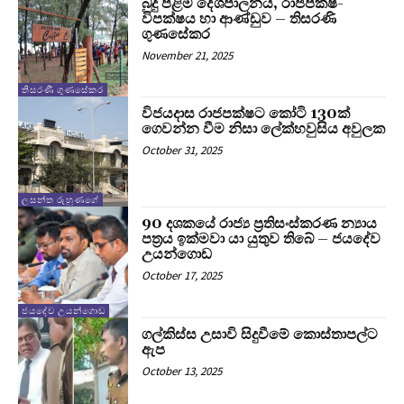
බුදු පිළිම දේශපාලනය, රාජපක්ෂ-
විපක්ෂය හා ආණ්ඩුව – තිසරණි
ගුණසේකර
November 21, 2025
තිසරණී ගුණසේකර
විජයදාස රාජපක්ෂට කෝටි 130ක්
ගෙවන්න වීම නිසා ලේක්හවුසිය අවුලක
October 31, 2025
ලසන්ත රුහුණගේ
90 දශකයේ රාජ්‍ය ප්‍රතිසංස්කරණ න්‍යාය
පත්‍රය ඉක්මවා යා යුතුව තිබේ – ජයදේව
උයන්ගොඩ
October 17, 2025
ජයදේව උයන්ගොඩ
ගල්කිස්ස උසාවි සිදුවීමේ කොස්තාපල්ට
ඇප
October 13, 2025