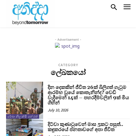
- Advertisement -
CATEGORY
ලේඛකයෝ
දින දෙකකින් ජීවිත 26ක් බිලිගත් ගැටුම
ආරම්භ වූයේ කොතැනින්ද? වෙඩි
වැදීමෙන් 14ක් – පහරදීම්වලින් 9ක් මිය
ගිහින්
July 10, 2026
රේඛා නිලුක්ෂි හේරත්
දිට්වා කුණාටුවෙන් මාස 5කට පසුත්..
කඳුකරයේ ජනතාවගේ අපා ජීවිත