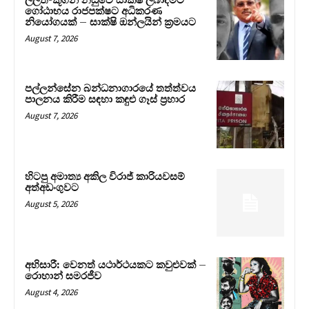
ලලිත්-කූගන් නඩුවේ සාක්ෂි ලබාදීමට
ගෝඨාභය රාජපක්ෂට අධිකරණ
නියෝගයක් – සාක්ෂි ඔන්ලයින් ක්‍රමයට
August 7, 2026
පල්ලන්සේන බන්ධනාගාරයේ තත්ත්වය
පාලනය කිරීම සඳහා කඳුළු ගෑස් ප්‍රහාර
August 7, 2026
හිටපු අමාත්‍ය අකිල විරාජ් කාරියවසම්
අත්අඩංගුවට
August 5, 2026
අභිසාරී: වෙනත් යථාර්ථයකට කවුළුවක් –
රොහාන් සමරජීව
August 4, 2026