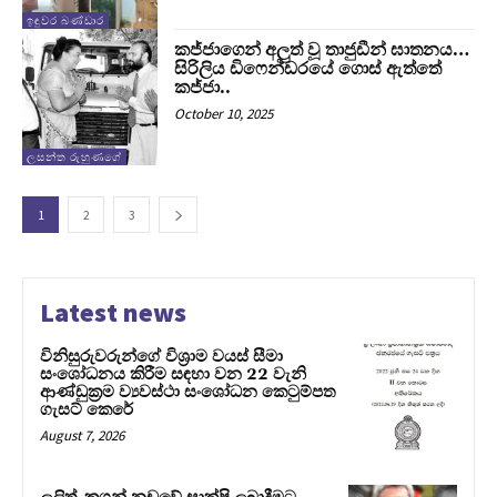
ඉඳුවර බණ්ඩාර
කජ්ජාගෙන් අලුත් වූ තාජුඩීන් ඝාතනය…
සිරිලිය ඩිෆෙන්ඩරයේ ගොස් ඇත්තේ
කජ්ජා..
October 10, 2025
ලසන්ත රුහුණගේ
1
2
3
Latest news
විනිසුරුවරුන්ගේ විශ්‍රාම වයස් සීමා
සංශෝධනය කිරීම සඳහා වන 22 වැනි
ආණ්ඩුක්‍රම ව්‍යවස්ථා සංශෝධන කෙටුම්පත
ගැසට් කෙරේ
August 7, 2026