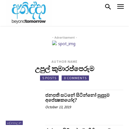
- Advertisement -
AUTHOR NAME
උපුල් කුමාරප්පෙරුම
5 POSTS
0 COMMENTS
ජනපති සටනේ සිටින්නෝ සුදුසුම
අපේක්‍ෂකයෝද?
October 13, 2019
දේශපාලන