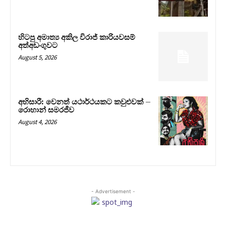
හිටපු අමාත්‍ය අකිල විරාජ් කාරියවසම්
අත්අඩංගුවට
August 5, 2026
අභිසාරී: වෙනත් යථාර්ථයකට කවුළුවක් –
රොහාන් සමරජීව
August 4, 2026
- Advertisement -