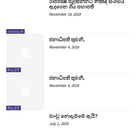
රාජපක්‍ෂ පිළිකන්නට නීතිඥ සංගමය
ඇදගෙන ගිය සභාපති
November 18, 2018
දේශපාලන
ජනාධිපති තුමනි,
November 4, 2018
තීරු ලිපි
ජනාධිපති තුමනි,
November 4, 2018
තීරු ලිපි
මාංචු නොදැම්මේ ඇයි?
July 1, 2018