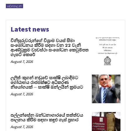
දේශපාලන
Latest news
විනිසුරුවරුන්ගේ විශ්‍රාම වයස් සීමා
සංශෝධනය කිරීම සඳහා වන 22 වැනි
ආණ්ඩුක්‍රම ව්‍යවස්ථා සංශෝධන කෙටුම්පත
ගැසට් කෙරේ
August 7, 2026
ලලිත්-කූගන් නඩුවේ සාක්ෂි ලබාදීමට
ගෝඨාභය රාජපක්ෂට අධිකරණ
නියෝගයක් – සාක්ෂි ඔන්ලයින් ක්‍රමයට
August 7, 2026
පල්ලන්සේන බන්ධනාගාරයේ තත්ත්වය
පාලනය කිරීම සඳහා කඳුළු ගෑස් ප්‍රහාර
August 7, 2026