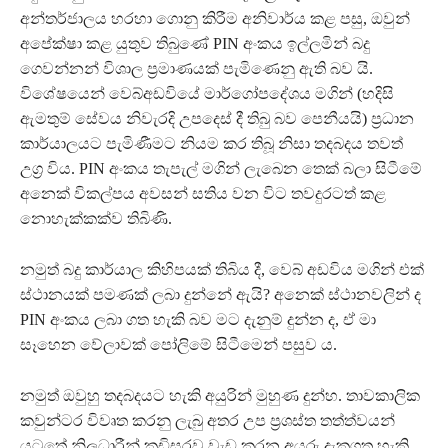
අන්තර්ජාලය හරහා ගොනු කිරීම අනිවාර්ය කළ පසු, ඔවුන්
අපේක්ෂා කළ යුතුව තිබුණේ PIN අංකය ඉල්ලමින් බදු
ගෙවන්නන් විශාල ප්‍රමාණයක් පැමිණෙනු ඇති බව යි.
විශේෂයෙන් වෙබ්අඩවියේ මාර්ගෝපදේශය මගින් (හදිසි
ඇමතුම් සේවය නිවැරදි උපදෙස් දී තිබු බව පෙනීයයි) ප්‍රධාන
කාර්යාලයට පැමිණීමට නියම කර තිබූ නිසා තදබදය තවත්
උග්‍ර විය. PIN අංකය තැපැල් මගින් ලැබෙන තෙක් බලා සිටීමේ
අනෙක් විකල්පය අවසන් සතිය වන විට තවදුරටත් කළ
නොහැක්කක්ව තිබිණි.
නමුත් බදු කාර්යාල කිහිපයක් තිබිය දී, වෙබ් අඩවිය මගින් එක්
ස්ථානයක් පමණක් ලබා දුන්නේ ඇයි? අනෙක් ස්ථානවලින් ද
PIN අංකය ලබා ගත හැකි බව මට දැනුම් දුන්න ද, ඒ මා
සෑහෙන වේලාවක් පෝලිමේ සිටීමෙන් පසුව ය.
නමුත් ඔවුහු තදබදයට හැකි අයුරින් මුහුණ දුන්හ. තාවකාලික
කවුන්ටර විවෘත කරනු ලැබු අතර උප ප්‍රශස්ත තත්ත්වයන්
යටතේ නිලධාරීන් කඩිසරව වැඩ කරන අයුරු දැකගත හැකි