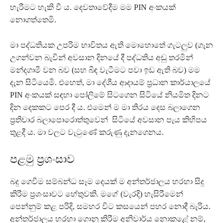
හැරීමට හැකි වී ය. දෙවතාවේදීම මම PIN අංකයක්
නොගත්තෙමි.
මා පද්ධතියක උපරිම භාවිතය ඇති මොහොතේ ගැටලුව (ගැන
උගන්වන බැවින් අවසාන දිනයේ දී පද්ධතිය අඩු තරමින්
මන්දගාමී වන බව (සහ බිඳ වැටීමට පවා ඉඩ ඇති බව) මම
දැන සිටියෙමි. එහෙත්, මා දේශීය ආදායම් ප්‍රධාන කාර්යාලයේ
PIN අංකයක් සඳහා පෝලිමේ සිටගෙන සිටියේ නියමිත දිනට
දින දෙකකට පෙර දී ය. එමෙන් ම මා තිරය දෙස බලාගෙන
ප්‍රතිචාර බලාපොරොත්තුවෙන් සිටියේ අවසාන පැය කිහිපය
තුළදී ය. මා වලට වැටුණේ කරුණු දැනගෙනය.
පළමු ප්‍රශංසාව
බදු ගෙවීම සම්බන්ධ සෑම දෙයක් ම අන්තර්ජාලය හරහා සිදු
කිරීම ප්‍රශංසාවට හේතුවකි. මගේ (වැරදි) හැසිරීමෙන්
පෙන්නුම් කළ පරිදි, සමහර විට කසයෙන් පහර නොදී බැරිය.
අන්තර්ජාලය හරහා ගොනු කිරීම අනිවාර්ය නොකළේ නම්,