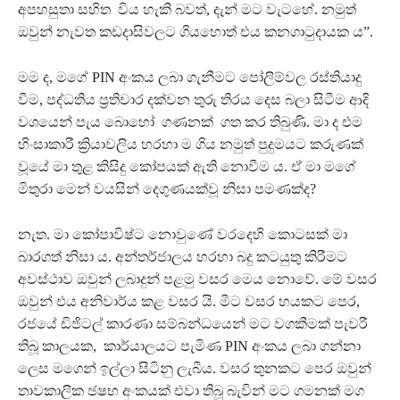
අපහසුතා සහිත විය හැකි බවත්, දැන් මට වැටහේ. නමුත්
ඔවුන් නැවත කඩදාසිවලට ගියහොත් එය කනගාටුදායක ය”.
මම ද, මගේ PIN අංකය ලබා ගැනීමට පෝලිම්වල රස්තියාදු
වීම, පද්ධතිය ප්‍රතිචාර දක්වන තුරු තිරය දෙස බලා සිටීම ආදි
වශයෙන් පැය බොහෝ ගණනක් ගත කර තිබුණි. මා ද එම
හිංසාකාරී ක්‍රියාවලිය හරහා ම ගිය නමුත් පුදුමයට කරුණක්
වූයේ මා තුළ කිසිදු කෝපයක් ඇති නොවීම ය. ඒ මා මගේ
මිතුරා මෙන් වයසින් දෙගුණයක්වූ නිසා පමණක්ද?
නැත. මා කෝපාවිෂ්ට නොවුණේ වරදෙහි කොටසක් මා
බාරගත් නිසා ය. අන්තර්ජාලය හරහා බදු කටයුතු කිරීමට
අවස්ථාව ඔවුන් ලබාදුන් පළමු වසර මෙය නොවේ. මේ වසර
ඔවුන් එය අනිවාර්ය කළ වසර යි. මීට වසර හයකට පෙර,
රජයේ ඩිජිටල් කාරණා සම්බන්ධයෙන් මට වගකීමක් පැවරී
තිබූ කාලයක, කාර්යාලයට පැමිණ PIN අංකය ලබා ගන්නා
ලෙස මගෙන් ඉල්ලා සිටිනු ලැබීය. වසර තුනකට පෙර ඔවුන්
තාවකාලික ඡෂභ අංකයක් එවා තිබූ බැවින් මට ගමනක් මග