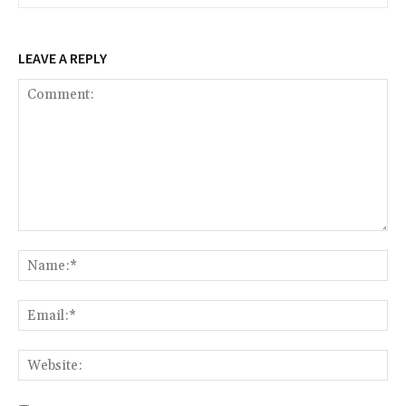
LEAVE A REPLY
Comment:
Na
Ema
Web