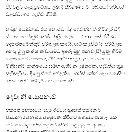
පිටුවලට සෘජු ප්‍රවේශය ලබා දී තිබුණේ නම්, බොහෝ හිරිහැර
වළක්වා ගත හැකිව තිබිණි.
නමුත් යෝජනාව එය නොවේ. බදු ගෙවන්නන් හිරිහැර විඳි
ස්ථාන පෙන්නුම් කරමින් ක්‍රියාවලිය හරහා ගමන් කිරීමට
දෙපාර්තමේන්තුව පරිශීලක කණ්ඩායම් කැඳවීම යි. පරිශීලක
අතුරු මුහුණත් කණ්ඩායමට අතුරු මුහුණත වැඩිදියුණු කිරීම
සඳහා මෙම සොයාගැනීම් භාවිත කළ හැකි ය. සාමාන්‍ය
මිනිසුන්ට තාක්ෂණය සමඟ ඇතිවන දුෂ්කරතා, පද්ධතිය තුළ
සැරිසැරීමේ දී ඔවුන්ගේ අත්දැකීම් උරහිස් මතින් බලා නොසිට
කෙනෙකුට තේරුම් ගත නොහැකි ය.
දෙවැනි යෝජනාව
එක්සත් ජනපදයේ, සෑම රජයේ ආකෘති පත්‍රයක ම
සාමාන්‍යයෙන් එය සම්පූර්ණ කිරීමට කොපමණ කාලයක්
අවශ්‍ය වේද යන්න සඳහන් කිරීම කළ යුතු ය. අවශ්‍ය