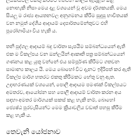
ලියකියවිලි එකතු කිරීමට ගතවන කාලය ඇතුළත් කළ
නොහැකි නිසා මෙය දළ වශයෙන් වූ අවම දර්ශකයකි. මෙය
සියලු ම රාජ්‍ය ආයතනවල අනුගමනය කිරීම සුදුසු භාවිතයක්
වන නමුත් දේශීය ආදායම් දෙපාර්තමේන්තුවට එහි
පුරෝගාමියා විය හැකි ය.
තනි පුද්ගල ආදායම් බදු වාර්තා සැපයීම සම්බන්ධයෙන් ඇති
එක ම විකල්පය වන ඔන්ලයින් ආකෘති පත්‍ර සම්බන්ධයෙන්
ගණනය කළ යුතු වන්නේ එය සම්පූර්ණ කිරීමට ගතවන
සාමාන්‍ය කාලය යි. මෙය බොහෝ විට දැනට ඉදිරිපත් කර ඇති
විකල්ප මාර්ග හතරට එකතු කිරීමකට හේතු වනු ඇත.
උදාහරණයක් වශයෙන්, පොලී ආදායම පමණක් විකල්පයට
අමතරව, ආයෝජන සහ පොලී ආදායම් වාර්තා කරන අය
සඳහා අමතර මාර්ගයක් සකස් කළ හැකි නම්, බොහෝ
ජ්‍යෙෂ්ඨ පුරවැසියන්ට මෙම ක්‍රියාවලිය වඩාත් පහසු කිරීම
කළ හැකි ය.
තෙවැනි යෝජනාව