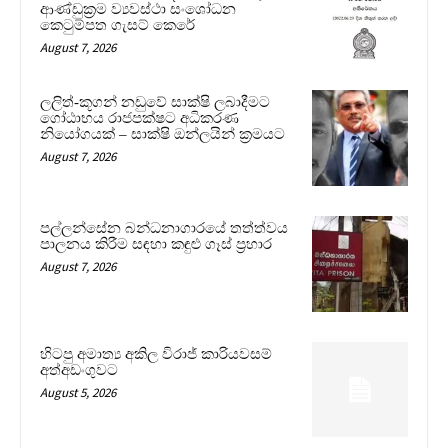
ආණ්ඩුක්‍රම ව්‍යවස්ථා සංශෝධන
කෙටුම්පත ගැසට් කෙරේ
August 7, 2026
ලලිත්-කූගන් නඩුවේ සාක්ෂි ලබාදීමට
ගෝඨාභය රාජපක්ෂට අධිකරණ
නියෝගයක් – සාක්ෂි ඔන්ලයින් ක්‍රමයට
August 7, 2026
පල්ලන්සේන බන්ධනාගාරයේ තත්ත්වය
පාලනය කිරීම සඳහා කඳුළු ගෑස් ප්‍රහාර
August 7, 2026
හිටපු අමාත්‍ය අකිල විරාජ් කාරියවසම්
අත්අඩංගුවට
August 5, 2026