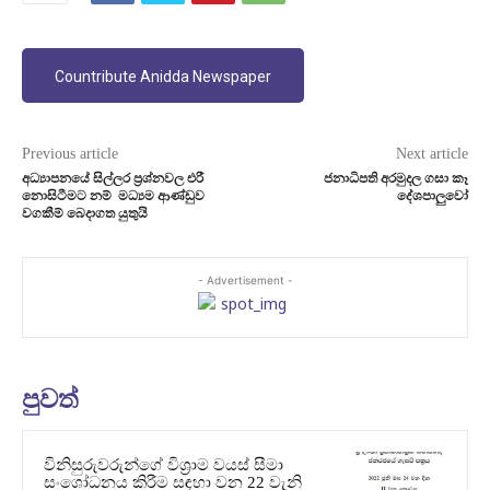
Countribute Anidda Newspaper
Previous article
Next article
අධ්‍යාපනයේ සිල්ලර ප්‍රශ්නවල එරී
ජනාධිපති අරමුදල ගසා කෑ
නොසිටීමට නම් මධ්‍යම ආණ්ඩුව
දේශපාලුවෝ
වගකීම් බෙදාගත යුතුයි
- Advertisement -
පුවත්
විනිසුරුවරුන්ගේ විශ්‍රාම වයස් සීමා
සංශෝධනය කිරීම සඳහා වන 22 වැනි