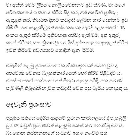
මා අතින් මෙම ලිපිය නොලියවෙන්නට ඉඩ තිබිණි. මා මගේ
පරිගණකයේ ගණනය කිරීම් සිදු කර, අත් අකුරින් ප්‍රතිඵල
ඇතුළත් කර, නියමිත දිනට කඩදාසි ලේඛන භාර දෙන්නට ඉඩ
තිබිණි. නොසැලකිලිමත් සේවකයෙකු වැරදි ලෙස මගේ TIN
අංකය ඇතුළු කිරීමේ ප්‍රතිවිපාක අත්විඳ ඇති මම, අත් අකුරු
ඉවත් කිරීමේ සහ ක්‍රියාවලිය මගින් දත්ත නැවත ඇතුළත් කිරීම
ඉවත් කිරීමේ අවශ්‍යතාව හොඳින් දැන සිටිමි.
එබැවින් පළමු ප්‍රශංසාව නරක නිෂ්පාදනයක් සමඟ වුව ද,
අත්‍යවශ්‍ය වෙනස බලහත්කාරයෙන් හෝ කිරීම පිළිබඳව ය.
එසේ ම මගේ කෝපයට පත් මිතුරා පැවසූ පරිදි, කොපමණ
පැමිණිලි තිබුණත් නැවත කඩදාසි වෙත පසු බැසිය නොයුතු ය.
දෙවැනි ප්‍රශංසාව
පසුගිය සතියේ දේශීය ආදායම් ප්‍රධාන කාර්යාලයේ දී පැහැදිලි
වුණේ ඔවුන් ප්‍රමාණවත් සැලසුම් සකස් කර නොතිබූ බව ය.
බදු ගොනු කරන්නන්ගේ සංඛ්‍යාව ඉහළ නැංවීම සහ