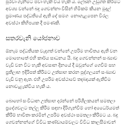
පුරවා ගැනීමට පවා හැකි විය හැකි ය. ලේඛන උඩුගත කිරීමට
අවශ්‍ය වන්නේ බදු ගෙවන්නා විසින් හිමිකම් කියන මුදල්
ප්‍රමාණය පද්ධතියේ ඇති දේ සමග නොගැළපෙන විරල
අවස්ථා කිහිපයක දී පමණකි.
සතරවැනි යෝජනාව
ඕනෑම පද්ධතියක වැදගත් වන්නේ උපරිම භාවිතය ඇති වන
මොහොතේ එහි කාර්ය සාධනය යි. බදු ගෙවන්නන් සංඛ්‍යාව
වැඩි වන විට හැකි අවසාන දිනයේ දී ඔවුන්ගේ ගෙවීම් සහ
ප්‍රතිලාභ ඉදිරිපත් කිරීමට උත්සාහ කරන පුද්ගලයන් සංඛ්‍යාව
වැඩි වනු ඇත. එහි උපරිම අවස්ථාවේ තදබදයක් ඇතිවීම
නොවැළැක්විය හැකි ය.
බොහෝ සංවිධාන උත්සාහ දරන්නේ පරිශීලකයන් සමතලා
ප්‍රදේශවලට තල්ලු කිරීම සඳහා දිරිගැන්වීම් හෝ අධෛර්යමත්
කිරීම් භාවිතා කරමින් උපරිම අවස්ථා සමතලා කිරීමට ය. බදු
ගෙවන්නන්ගේ විවිධ කණ්ඩායම්වලට විවිධ කාලසීමාවන්