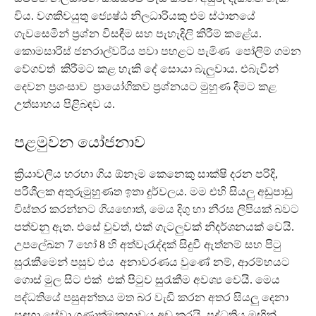
විය. වගකිවයුතු ජ්‍යෙෂ්ඨ නිලධාරියකු එම ස්ථානයේ
ගැවසෙමින් ප්‍රශ්න විසඳීම සහ පැහැදිලි කිරීම් කළේය.
කොමසාරිස් ජනරාල්වරිය පවා පහළට පැමිණ පෝලිම් ගමන
වේගවත් කිරීමට කළ හැකි දේ සොයා බැලුවාය. එබැවින්
දෙවන ප්‍රශංසාව ප්‍රායෝගිකව ප්‍රශ්නයට මුහුණ දීමට කළ
උත්සාහය පිළිබඳව ය.
පළමුවන යෝජනාව
ක්‍රියාවලිය හරහා ගිය ඕනෑම කෙනෙකු සාක්ෂි දරන පරිදි,
පරිශීලක අතුරුමුහුණත ඉතා දුර්වලය. මම එහි සියලු අඩුපාඩු
විස්තර කරන්නට ගියහොත්, මෙය දිගු හා නීරස ලිපියක් බවට
පත්වනු ඇත. එසේ වුවත්, එක් ගැටලුවක් නිදර්ශනයක් වෙයි.
උපලේඛන 7 හෝ 8 හි අත්වැරැද්දක් සිදුවී ඇත්නම් සහ පිටු
සුරැකීමෙන් පසුව එය අනාවරණය වුණේ නම්, ආරම්භයට
ගොස් මුල සිට එක් එක් පිටුව සුරැකීම අවශ්‍ය වෙයි. මෙය
පද්ධතියේ පසුඅන්තය මත බර වැඩි කරන අතර සියලු දෙනා
සඳහා සේවා ගුණාත්මකභාවය අඩු කරයි. පද්ධතිය මඟින්