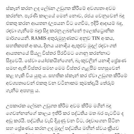
ස්කෑන් කරන ලද ලේඛන උඩුගත කිරීමේ අවශ්‍යතා අවම
කරන්න. පැරණි කාලයේ මෙන් නොව, රජය වෙනුවෙන් බදු
එකතු කරන ආයතන (උපයන විට ගෙවීම, ඉදිරි ආදායම් බදු,
රඳවා ගැනීමේ බදු) සිදු කරනු ලබන්නේ ඉලෙක්ට්‍රොනික
මාර්ගයෙනි. RAMIS අතුරුමුහුණතට අනුව TIN අංකය,
සහතිකපත් අංකය, දිනය යනාදිය ඇතුළුව මුදල් රඳවා ගත්
ආයතනයේ සියලු විස්තර පිරවීමට ගොනු කරන්නාට
සිදුවෙයි. සේවා යෝජකයින්ගෙන්, බැංකුවලින් යනාදි ප්‍රේෂණ
සමඟ ඇති විස්තර සමඟ මෙම විස්තර ගැළපීම පහසුවෙන්
කළ හැකි විය යුතු ය. සහතික ස්කෑන් කර ඒවා උඩුගත කිරීමේ
අවශ්‍යතාවෙන් එකතු වන වටිනාකම කුමක්දැයි තේරුම්
ගැනීම අපහසු ය.
උපකාරක ලේඛන උඩුගත කිරීම අවම කිරීම මගින් බදු
ගෙවන්නන්ගේ කාලය ඉතිරි කර පද්ධතිය මත බර පැටවීම ද
අඩු කරයි. පද්ධතිය වැඩි දියුණු වන විට, රඳවාගෙන සිටින
සහ ප්‍රේෂණය කරන ලද මුදල් පද්ධතිය මඟින් ස්වයංක්‍රීයව