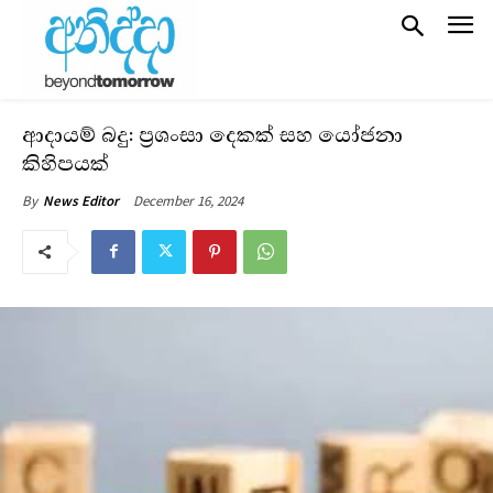
ආදායම් බදු: ප්‍රශංසා දෙකක් සහ යෝජනා
කිහිපයක්
December 16, 2024
By
News Editor