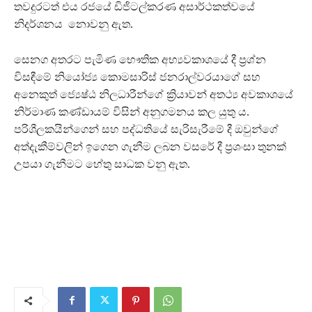
තවදුරටත් එය රජයේ ඩිජිටල්කරණ අසාර්ථකත්වයේ
නිදර්ශනය නොවනු ඇත.
සෙනග අතරට පැමිණ භෞතික අභ්‍යවකාශයේ දී ප්‍රශ්න
විසඳීමේ නියෝජ්‍ය කොමසාරිස් ජනරාල්වරයාගේ සහ
අනෙකුත් ජ්‍යෙෂ්ඨ නිලධාරීන්ගේ ක්‍රියාවන් අතථ්‍ය අවකාශයේ
නිර්මාණ කණ්ඩායම් විසින් අනුගමනය කල යුතු ය.
පරිශීලකයින්ගෙන් සහ පද්ධතියේ සැරිසැරීමේ දී ඔවුන්ගේ
අත්දැකීම්වලින් ඉගෙන ගැනීම ලබන වසරේ දී ප්‍රශංසා තුනක්
උපයා ගැනීමට හේතු සාධක වනු ඇත.