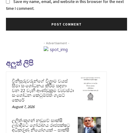
Save my name, email, and website in this browser for the next
time I comment.
- Advertisement -
අලුත් ලිපි
විනිසුරුවරුන්ගේ විශ්‍රාම වයස්
සීමා සංශෝධනය කිරීම සඳහා
වන 22 වැනි ආණ්ඩුක්‍රම ව්‍යවස්ථා
සංශෝධන කෙටුම්පත ගැසට්
කෙරේ
August 7, 2026
ලලිත්-කූගන් නඩුවේ සාක්ෂි
ලබාදීමට ගෝඨාභය රාජපක්ෂට
අධිකරණ නියෝගයක් – සාක්ෂි