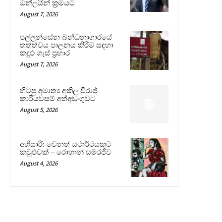
ඔන්ලයින් ක්‍රමයට
August 7, 2026
පල්ලන්සේන බන්ධනාගාරයේ
තත්ත්වය පාලනය කිරීම සඳහා
කඳුළු ගෑස් ප්‍රහාර
August 7, 2026
හිටපු අමාත්‍ය අකිල විරාජ්
කාරියවසම් අත්අඩංගුවට
August 5, 2026
අභිසාරී: වෙනත් යථාර්ථයකට
කවුළුවක් – රොහාන් සමරජීව
August 4, 2026