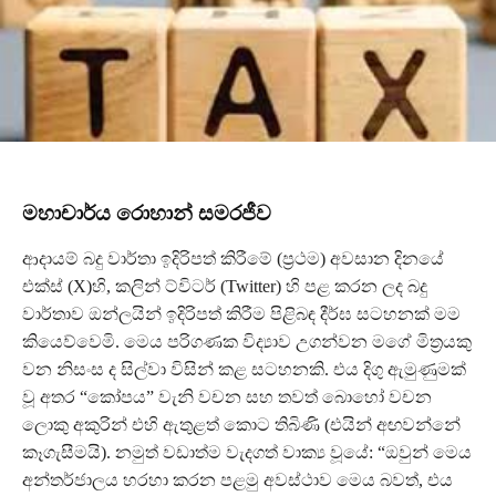
මහාචාර්ය රොහාන් සමරජීව
ආදායම් බදු වාර්තා ඉදිරිපත් කිරීමේ (ප්‍රථම) අවසාන දිනයේ
එක්ස් (X)හි, කලින් ට්විටර් (Twitter) හි පළ කරන ලද බදු
වාර්තාව ඔන්ලයින් ඉදිරිපත් කිරීම පිළිබඳ දීර්ඝ සටහනක් මම
කියෙව්වෙමි. මෙය පරිගණක විද්‍යාව උගන්වන මගේ මිත්‍රයකු
වන නිසංස ද සිල්වා විසින් කළ සටහනකි. එය දිගු ඇමුණුමක්
වූ අතර “කෝපය” වැනි වචන සහ තවත් බොහෝ වචන
ලොකු අකුරින් එහි ඇතුළත් කොට තිබිණි (එයින් අඟවන්නේ
කෑගැසීමයි). නමුත් වඩාත්ම වැදගත් වාක්‍ය වූයේ: “ඔවුන් මෙය
අන්තර්ජාලය හරහා කරන පළමු අවස්ථාව මෙය බවත්, එය