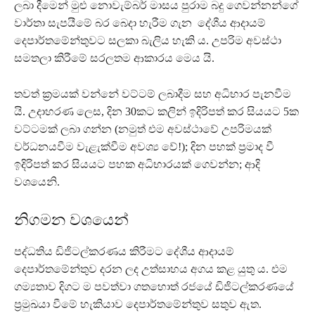
ලබා දීමෙන් මුළු නොවැම්බර් මාසය පුරාම බදු ගෙවන්නන්ගේ
වාර්තා සැපයීමේ බර බෙදා හැරීම ගැන දේශීය ආදායම්
දෙපාර්තමේන්තුවට සලකා බැලිය හැකි ය. උපරිම අවස්ථා
සමතලා කිරීමේ සරලතම ආකාරය මෙය යි.
තවත් ක්‍රමයක් වන්නේ වට්ටම් ලබාදීම සහ අධිභාර පැනවීම
යි. උදාහරණ ලෙස, දින 30කට කලින් ඉදිරිපත් කර සියයට 5ක
වට්ටමක් ලබා ගන්න (නමුත් එම අවස්ථාවේ උපරිමයක්
වර්ධනයවීම වැළැක්වීම අවශ්‍ය වේ!); දින පහක් ප්‍රමාද වී
ඉදිරිපත් කර සියයට පහක අධිභාරයක් ගෙවන්න; ආදි
වශයෙනි.
නිගමන වශයෙන්
පද්ධතිය ඩිජිටල්කරණය කිරීමට දේශීය ආදායම්
දෙපාර්තමේන්තුව දරන ලද උත්සාහය අගය කළ යුතු ය. එම
ගම්‍යතාව දිගට ම පවත්වා ගතහොත් රජයේ ඩිජිටල්කරණයේ
ප්‍රමුඛයා වීමේ හැකියාව දෙපාර්තමේන්තුව සතුව ඇත.