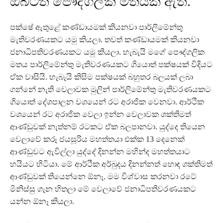
ඔබටත් පෞද්ගලික මතයක් ඇති.
පක්ෂේ ඇතුළේ කණ්ඩායමක් කියනවා පාර්ලිමේන්තු
මැතිවරණයකට යමු කියලා. තවත් කණ්ඩායමක් කියනවා
ජනාධිපතිවරණයකට යමු කියලා. හැබැයි මගේ පෞද්ගලික
මතය පාර්ලිමේන්තු මැතිවරණයකට ගියොත් පක්ෂයක් විදියට
ඒක වාසියි. හැබැයි කිසිම පක්ෂයක් බහුතර බලයක් ලබා
ගන්නේ නැති වෙලාවක මුලින් පාර්ලිමේන්තු මැතිවරණයකට
ගියොත් දේශපාලන වශයෙන් රට අරාජික වෙනවා. ආර්ථික
වශයෙන් රට අරාජික වෙලා ඉන්න වෙලාවක ශක්තිමත්
ආණ්ඩුවක් නැත්නම් රටකට ඒක බලපානවා. යුද්දෙ තියෙන
වෙලාවේ කරූ ජයසූරිය මහත්තයා එක්ක 13 දෙනෙක්
ආණ්ඩුවට ඇවිල්ලා යුද්දේ දිනන්න මහින්ද මහත්තයාට
හයියට හිටියා. මේ ආර්ථික අර්බුදය දිනන්නත් හොඳ ශක්තිමත්
ආණ්ඩුවක් තියෙන්නෙ ඕනෑ. මම විශ්වාස කරනවා රටේ
මිනිස්සු ගැන හිතලා මේ වෙලාවේ ජනාධිපතිවරණයකට
යන්න ඕනෑ කියලා.