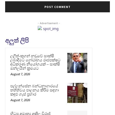
- Advertisement -
අලුත් ලිපි
ලලිත්-කූගන් නඩුවේ සාක්ෂි
ලබාදීමට ගෝඨාභය රාජපක්ෂට
අධිකරණ නියෝගයක් – සාක්ෂි
ඔන්ලයින් ක්‍රමයට
August 7, 2026
පල්ලන්සේන බන්ධනාගාරයේ
තත්ත්වය පාලනය කිරීම සඳහා
කඳුළු ගෑස් ප්‍රහාර
August 7, 2026
හිටපු අමාත්‍ය අකිල විරාජ්