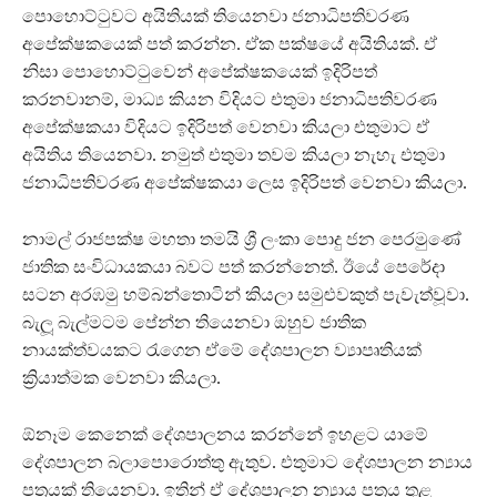
පොහොට්ටුවට අයිතියක් තියෙනවා ජනාධිපතිවරණ
අපේක්ෂකයෙක් පත් කරන්න. ඒක පක්ෂයේ අයිතියක්. ඒ
නිසා පොහොට්ටුවෙන් අපේක්ෂකයෙක් ඉදිරිපත්
කරනවානම්, මාධ්‍ය කියන විදියට එතුමා ජනාධිපතිවරණ
අපේක්ෂකයා විදියට ඉදිරිපත් වෙනවා කියලා එතුමාට ඒ
අයිතිය තියෙනවා. නමුත් එතුමා තවම කියලා නැහැ එතුමා
ජනාධිපතිවරණ අපේක්ෂකයා ලෙස ඉදිරිපත් වෙනවා කියලා.
නාමල් රාජපක්ෂ මහතා තමයි ශ්‍රී ලංකා පොදු ජන පෙරමුණේ
ජාතික සංවිධායකයා බවට පත් කරන්නෙත්. ඊයේ පෙරේදා
සටන අරඹමු හම්බන්තොටින් කියලා සමුළුවකුත් පැවැත්වූවා.
බැලූ බැල්මටම පේන්න තියෙනවා ඔහුව ජාතික
නායක්ත්වයකට රැගෙන ඒමේ දේශපාලන ව්‍යාපෘතියක්
ක්‍රියාත්මක වෙනවා කියලා.
ඕනෑම කෙනෙක් දේශපාලනය කරන්නේ ඉහළට යාමේ
දේශපාලන බලාපොරොත්තු ඇතුව. එතුමාට දේශපාලන න්‍යාය
පත්‍රයක් තියෙනවා. ඉතින් ඒ දේශපාලන න්‍යාය පත්‍රය තුළ