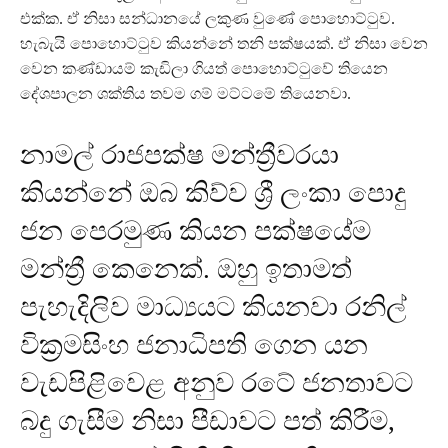
එක්ක. ඒ නිසා සන්ධානයේ ලකුණ වුණේ පොහොට්ටුව.
හැබැයි පොහොට්ටුව කියන්නේ තනි පක්ෂයක්. ඒ නිසා වෙන
වෙන කණ්ඩායම් කැඩිලා ගියත් පොහොට්ටුවේ තියෙන
දේශපාලන ශක්තිය තවම ගම් මට්ටමේ තියෙනවා.
නාමල් රාජපක්ෂ මන්ත්‍රීවරයා
කියන්නේ ඔබ කිව්ව ශ්‍රී ලංකා පොදු
ජන පෙරමුණ කියන පක්ෂයේම
මන්ත්‍රී කෙනෙක්. ඔහු ඉතාමත්
පැහැදිලිව මාධ්‍යයට කියනවා රනිල්
වික්‍රමසිංහ ජනාධිපති ගෙන යන
වැඩපිළිවෙළ අනුව රටේ ජනතාවට
බදු ගැසීම නිසා පීඩාවට පත් කිරීම,