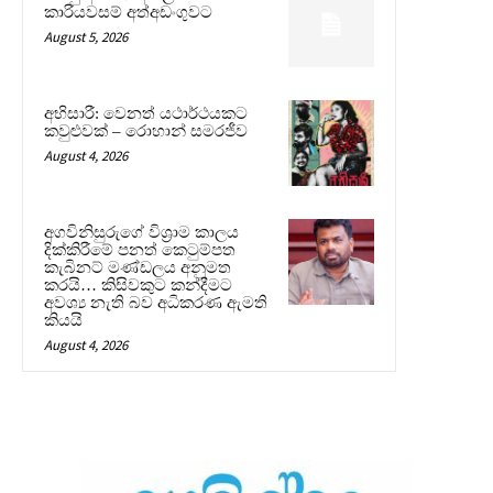
කාරියවසම් අත්අඩංගුවට
August 5, 2026
අභිසාරී: වෙනත් යථාර්ථයකට
කවුළුවක් – රොහාන් සමරජීව
August 4, 2026
අගවිනිසුරුගේ විශ්‍රාම කාලය
දික්කිරීමේ පනත් කෙටුම්පත
කැබිනට් මණ්ඩලය අනුමත
කරයි… කිසිවකුට කන්දීමට
අවශ්‍ය නැති බව අධිකරණ ඇමති
කියයි
August 4, 2026