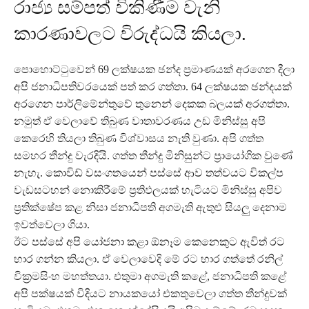
රාජ්‍ය සම්පත් විකිණීම වැනි
කාරණාවලට විරුද්ධයි කියලා.
පොහොට්ටුවෙන් 69 ලක්ෂයක ඡන්ද ප්‍රමාණයක් අරගෙන දීලා
අපි ජනාධිපතිවරයෙක් පත් කර ගත්තා. 64 ලක්ෂයක ඡන්දයක්
අරගෙන පාර්ලිමේන්තුවේ තුනෙන් දෙකක බලයක් අරගත්තා.
නමුත් ඒ වෙලාවේ තිබුණ වාතාවරණය උඩ මිනිස්සු අපි
කෙරෙහි තියලා තිබුණ විශ්වාසය නැති වුණා. අපි ගත්ත
සමහර තීන්දු වැරදියි. ගත්ත තීන්දු මිනිසුන්ට ප්‍රායෝගික වුණේ
නැහැ. කොවිඩ් වසංගතයෙන් පස්සේ ආව තත්වයට විකල්ප
වැඩසටහන් නොකිරීමේ ප්‍රතිඵලයක් හැටියට මිනිස්සු අපිව
ප්‍රතික්ෂේප කළ නිසා ජනාධිපති අගමැති ඇතුළු සියලු දෙනාම
ඉවත්වෙලා ගියා.
ඊට පස්සේ අපි යෝජනා කළා ඕනෑම කෙනෙකුට ඇවිත් රට
භාර ගන්න කියලා. ඒ වෙලාවෙදි මේ රට භාර ගත්තේ රනිල්
වික්‍රමසිංහ මහත්තයා. එතුමා අගමැති කළේ, ජනාධිපති කළේ
අපි පක්ෂයක් විදියට නායකයෝ එකතුවෙලා ගත්ත තීන්දුවක්