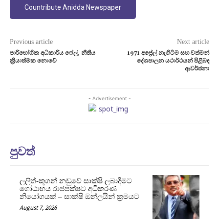
Countribute Anidda Newspaper
Previous article
Next article
පාරිභෝගික අධිකාරිය ෆේල්, නීතිය
1971 අප්‍රේල් නැගිටීම සහ වත්මන්
ක්‍රියාත්මක නොවේ
දේශපාලන යථාර්ථයන් පිළිබඳ
ආවර්ජනා
- Advertisement -
පුවත්
ලලිත්-කූගන් නඩුවේ සාක්ෂි ලබාදීමට
ගෝඨාභය රාජපක්ෂට අධිකරණ
නියෝගයක් – සාක්ෂි ඔන්ලයින් ක්‍රමයට
August 7, 2026