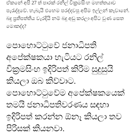
ඒකනේ අපි 27 ත් පාරක් රනිල් වික්‍රමසිංහ මහත්තයාව
පැරැද්දුවේ. හැබැයි එහෙම පරද්දවපු අපිම ඉල්ලන් කෑවානේ.
බදු ප්‍රතිපත්තිය වැරදියි නම් බදු අඩු කරලා අපිට වුණ සෙත
මොකද්ද?
පොහොට්ටුවේ ජනාධිපති
අපේක්ෂකයා හැටියට රනිල්
වික්‍රමසිංහ ඉදිරිපත් කිරීම සුදුසුයි
කියලා ඔබ කිව්වාට.
පොහොට්ටුවේම අපේක්ෂකයෙක්
තමයි ජනාධිපතිවරණය සඳහා
ඉදිරිපත් කරන්න ඕනෑ කියලා තව
පිරිසක් කියනවා.