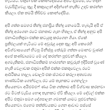
හැටියට. එතුමා එක කොන්දේසියයි අපිට දැම්මේ, රට හදන
වැඩපිළිවෙළ තුළ දී කකුලෙන් අදින්නේ නැතිව උදව් කරන්න
කියලා. ඒක තමයි තිබිච්ච කොන්දේසිය.
අපි ගත්ත සමහර තීන්දු ජනප්‍රිය තීන්දු නෙමෙයි. හැබැයි අපි ඒ
තීන්දු අරගෙන රටේ ජනතාව ගැන හිතලා, ඒ තීන්දු අනුව අපි
ජනාධිපතිතුමා එක්ක කටයුතු කරගෙන ගියා. ඒකේ
ප්‍රතිඵලයක් හැටියට මේ අවුරුදු දෙක තුළ අපි කෙරෙහි
අවිශ්වාසයෙන් හිටපු මිනිස්සු තේරුම් ගත්තා මොනව වුණත්
අපේ කණ්ඩායමට මේ දේ කරන්න පුළුවන් කියලා.
අගමැතිකම්, ජනාධිපතිකම් භාරගන්න කවුරුත් ඉදිරිපත් වුණේ
නැති වෙලාවක එතුමා අපිත් එක්ක එකතුවෙලා, රටේ
ආර්ථිකය හදලා, ඩොලර් එක ස්ථාවර කරලා අත්‍යවශ්‍ය
භාණ්ඩටික ගෙන්වලා, රට යම් තැනකට ගෙනල්ලා
තියෙනවා. අයිඑම්එෆ් ණය ටික ගත්තාම අපි විශ්වාස කරනවා
රට මීටත් වැඩිය හොඳ තැනකට ඒවි කියලා. මේ දේවල් එක්ක
අපිට එතුමා සමග දේශපාලන ගමනක් යාමට පුළුවන්කම
තියෙනවා. එහෙම තත්ත්වයකට ගෙන ආවාට පස්සේ