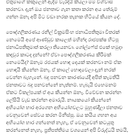
එතුමාගේ කකුලෙන් ඇදීම වැරදියි කියලා මම විශ්වාස
කරනවා. දැන් ඔය ජනතාව ගැන කතා කරන අය තේරුම්
ගන්න ඕනෑ අපි මීට වඩා නරක තැනක හිටියේ කියන දේ.
පෞද්ගලීකරණය රනිල් වික්‍රමසිංහ ජනාධිපතිතුමා විතරක්
නෙමෙයි අපේ ආණ්ඩුව කාලෙත් මහින්ද රාජපක්ෂ හිටපු
ජනාධිපතිතුමාත් කරලා තියෙනවා. ගෝල්ෆේස් එකේ හමුදා
කඳවුර කාටද දුන්නේ? ඒවා පෞද්ගලීකරණය කිරීමක්
නෙමෙයිද? ඕනෑම රජයක් හොඳ දෙයක් කරනවා නම් ඒක
හොඳයි කියන්න ඕනෑ. ඒ කාලේ හොඳවෙලා දැන් නරක්
වෙන්න බැහැනේ. බදු පනවන කාරණයේදී අපිත් කැමතියි
ජනතාවට බදු පනවන්නේ නැත්නම්. හැබැයි එහෙමනම්
ඒකට විකල්පයක් ඒ අය කියන්න ඕනෑ. විවේචන කරන්න
ලේසියි වැඩ කරන්න අමාරුයි. නායකයෝ කියන්නේ
අභියෝග භාර අරගෙන අභියෝගවලට මුහුණදීලා ජනතාව
වෙනුවෙන් සේවය කරන මිනිස්සු. ඔය කයිය ගහන අය
අභියෝග භාර ගන්නෙත් නැහැ, ඒ වෙනුවෙන් කටයුතු
කරන්නෙත් නැහැ. ප්‍රතිපත්තිමය වශයෙන් අපි විරුද්ධයි තමයි,