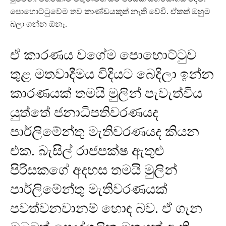
පොහොට්ටුවේම තව කාණ්ඩයකුත් නැති වේවි. ඒකත් ඔහුම
බලා ගන්න ඕනෑ.
ඒ කාරණය වගේම පොහොට්ටුව
තුළ මතවාදීමය විදියට බෙදිලා ඉන්න
කාරණයක් තමයි මුලින් පැවැත්විය
යුත්තේ ජනාධිපතිවරණයද
පාර්ලිමේන්තු මැතිවරණයද කියන
එක. බැසිල් රාජපක්ෂ ඇතුළු
පිරිසකගේ අදහස තමයි මුලින්
පාර්ලිමේන්තු මැතිවරණයක්
පවත්වනවානම් හොඳ බව. ඒ ගැන