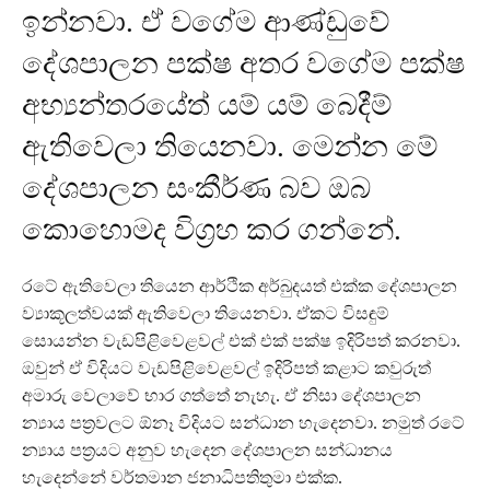
ඉන්නවා. ඒ වගේම ආණ්ඩුවේ
දේශපාලන පක්ෂ අතර වගේම පක්ෂ
අභ්‍යන්තරයේත් යම් යම් බෙදීම්
ඇතිවෙලා තියෙනවා. මෙන්න මේ
දේශපාලන සංකීර්ණ බව ඔබ
කොහොමද විග්‍රහ කර ගන්නේ.
රටේ ඇතිවෙලා තියෙන ආර්ථික අර්බුදයත් එක්ක දේශපාලන
ව්‍යාකූලත්වයක් ඇතිවෙලා තියෙනවා. ඒකට විසඳුම්
සොයන්න වැඩපිළිවෙළවල් එක් එක් පක්ෂ ඉදිරිපත් කරනවා.
ඔවුන් ඒ විදියට වැඩපිළිවෙළවල් ඉදිරිපත් කළාට කවුරුත්
අමාරු වෙලාවේ භාර ගත්තේ නැහැ. ඒ නිසා දේශපාලන
න්‍යාය පත්‍රවලට ඕනෑ විදියට සන්ධාන හැදෙනවා. නමුත් රටේ
න්‍යාය පත්‍රයට අනුව හැදෙන දේශපාලන සන්ධානය
හැදෙන්නේ වර්තමාන ජනාධිපතිතුමා එක්ක.