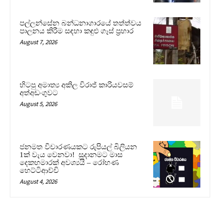
පල්ලන්සේන බන්ධනාගාරයේ තත්ත්වය
පාලනය කිරීම සඳහා කඳුළු ගෑස් ප්‍රහාර
August 7, 2026
හිටපු අමාත්‍ය අකිල විරාජ් කාරියවසම්
අත්අඩංගුවට
August 5, 2026
ජනමත විචාරණයකට රුපියල් බිලියන
1ක් වැය වෙනවා! සූදානමට මාස
දෙකහමාරක් අවශ්‍යයි – රෝහණ
හෙට්ටිආච්චි
August 4, 2026