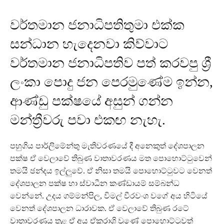
වර්තමාන ජනාධිපතිතුමා එක්ක
සන්ධාන හැදෙනවා කිව්වාට
වර්තමාන ජනාධිපතිව පත් කරවපු ශ්‍රී
ලංකා පොදු ජන පෙරමුණේම ඉන්න,
ආණ්ඩු පක්ෂයේ අසුන් ගන්න
මන්ත්‍රීවරු පවා එකඟ නැහැ.
පහුගිය පාර්ලිමේන්තු මැතිවරණයේ දී අනෙකුත් දේශපාලන
පක්ෂ ඒ වෙලාවේ තිබුණ වාතාවරණය මත පොහොට්ටුවෙන්
තමයි ඡන්දය ඉල්ලුවේ. ඒ නිසා තමයි පොහොට්ටුවට වෙනත්
දේශපාලන පක්ෂ හා ස්වාධීන කණ්ඩායම් සම්බන්ධ
වෙන්නේ. උදය ගම්මන්පිල, විමල් වීරවංශ වගේ අය හිටියේ
වෙනත් දේශපාලන ධාරාවක. ඒ වෙලාවේ තිබුණ රටේ
වාතාවරණය තුළ ඒ අය ඒකරාශි වුණේ පොහොට්ටුවත්