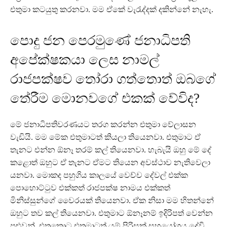
එතුමා කටයුතු කරනවා. මම ඒකේ වැරැද්දක් දකින්නේ නැහැ.
පොදු ජන පෙරමුණේ ජනාධිපති
අපේක්ෂකයා ලෙස නාමල්
රාජපක්ෂව තෝරා ගත්තොත් ඔබගේ
තේරීම මොනවගේ එකක් වේවිද?
මේ ජනාධිපතිවරණයට තරග කරන්න එතුමා වේලාසන
වැඩියි. මම මේක එතුමාටත් කියලා තියෙනවා. එතුමාට ඒ
තැනට එන්න ඕනෑ තරම් කල් තියෙනවා. හැබැයි ඔහු මේ දේ
කළොත් ඔහුට ඒ තැනට ඒමට තියෙන අවස්ථාව නැතිවෙලා
යනවා. මොකද පහුගිය කාලයේ වෙච්ච දේවල් එක්ක
පොහොට්ටුව එක්කත් රාජපක්ෂ නාමය එක්කත්
මිනිස්සුන්ගේ වෛරයක් තියෙනවා. ඒක නිසා මම හිතන්නේ
ඔහුට තව කල් තියෙනවා. එතුමාට ඕනෑනම් ඉදිරිපත් වෙන්න
පුළුවන්. එතකොට එතුමාටත් යම් පිරිසක් සහයෝගය දේවි.