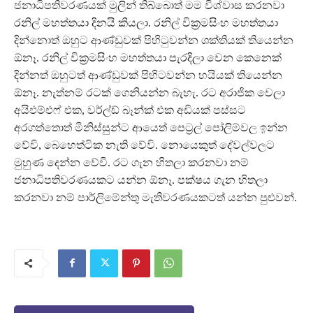
ජනාධිපතිවරණයක් මුලින් තිබ්බොත් මම විශ්වාස කරනවා
රනිල් මහත්තයා දිනයි කියලා. රනිල් වික්‍රමසිංහ මහත්තයා
දින්නොත් ඔහුට ආණ්ඩුවක් පිහිටුවන්න ශක්තියක් තියෙන්න
ඕනෑ. රනිල් වික්‍රමසිංහ මහත්තයා පැරදිලා වෙන කෙනෙක්
දින්නත් ඔහුටත් ආණ්ඩුවක් පිහිටවන්න හයියක් තියෙන්න
ඕනෑ. නැත්නම් රටක් ගෙනියන්න බැහැ. රට අරාජික වෙලා
අයිඑම්එෆ් එක, වර්ල්ඩ් බෑන්ක් එක අඩියක් පස්සට
අරගත්තොත් මිනිස්සුන්ට ආයෙත් පෙට්‍රල් පෝලිම්වල ඉන්න
වේවි, බෙහෙත්ටික නැති වේවි. නොයෙකුත් දේවල්වලට
මුහුණ දෙන්න වේවි. රට ගැන හිතලා කරනවා නම්
ජනාධිපතිවරණයකට යන්න ඕනෑ. පක්ෂය ගැන හිතලා
කරනවා නම් පාර්ලිමේන්තු මැතිවරණයකටත් යන්න පුළුවන්.