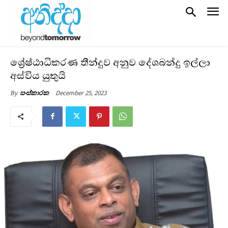
ශ්‍රේෂ්ඨාධිකරණ තීන්දුව අනුව දේශබන්දු ඉල්ලා
අස්විය යුතුයි
December 25, 2023
By
සංස්කාරක