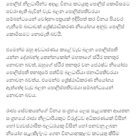
පොලිස් නිලධාරීන්ට අදාළ විනය කටයුතු පොලිස් කොමිසමට
පවරා ඇති බැවින් වැඩ බලන පොලිස්පතිවරයා
සම්බන්ධයෙන් චෝදනා පත්‍රයක් ඉදිරිපත් කර විනය පියවර
ගැනීමේ බාධාවක් ශ්‍රේෂ්ඨාධිකරණ නියෝගය අනුව පොලිස්
කොමිසමට නොමැති බවයි.
එමෙන්ම ඔහු අවධාරණය කළේ වැඩ බලන පොලිස්පති
යන්න දේශබන්දු තෙන්නකෝන් මහතාගේ ස්ථීර තනතුර
නොවන බවත්, ඔහුගේ ස්ථීර තනතුර වන ජෙඨෂ්ධ නියෝජ්‍ය
පොලිස්පති තනතුරේ පත්වීම් බලධාරියා ජනාධිපතිවරයා
නොවන බවත්ය. එමෙන්ම ශ්‍රේෂ්ඨාධිකරණ නියෝගය
ඇත්තේද වැඩ බලන පොලිස්පතිවරයා සම්බන්ධයෙන්
නොවන බවය.
රාජ්‍ය සේවකයන්ගේ විනය සංග්‍රහය ලෙස සැළකෙන ආයතන
සංග්‍රහයේ රාජ්‍ය නිලධාරියකුට විරුද්ධව අධිකරණයක් විසින්
හෝ ව්‍යවස්ථාපිත බලධරයකු විසින් හෝ පනවනු ලබන
නියෝග සැළකිල්ලට ගෙන විනයානුකූලව කටයුතු කිරීම