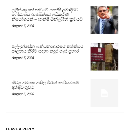
ලලිත්-කූගන් නඩුවේ සාක්ෂි ලබාදීමට
ගෝඨාභය රාජපක්ෂට අධිකරණ
නියෝගයක් – සාක්ෂි ඔන්ලයින් ක්‍රමයට
August 7, 2026
පල්ලන්සේන බන්ධනාගාරයේ තත්ත්වය
පාලනය කිරීම සඳහා කඳුළු ගෑස් ප්‍රහාර
August 7, 2026
හිටපු අමාත්‍ය අකිල විරාජ් කාරියවසම්
අත්අඩංගුවට
August 5, 2026
LEAVE A REPLY