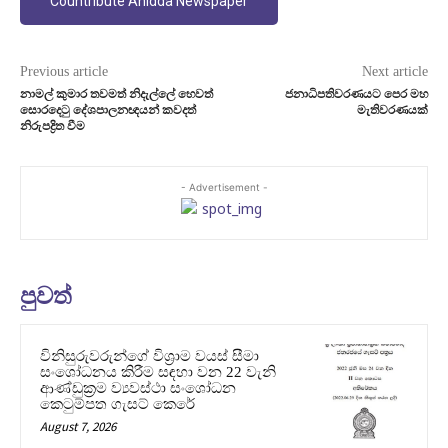
Countribute Anidda Newspaper
Previous article
Next article
නාමල් කුමාර තවමත් නිදැල්ලේ හෙවත්
ජනාධිපතිවරණයට පෙර මහ
සොරදෙටු දේශපාලනඥයන් කවදත්
මැතිවරණයක්
නිරුපද්‍රිත වීම
- Advertisement -
පුවත්
විනිසුරුවරුන්ගේ විශ්‍රාම වයස් සීමා
සංශෝධනය කිරීම සඳහා වන 22 වැනි
ආණ්ඩුක්‍රම ව්‍යවස්ථා සංශෝධන
කෙටුම්පත ගැසට් කෙරේ
August 7, 2026