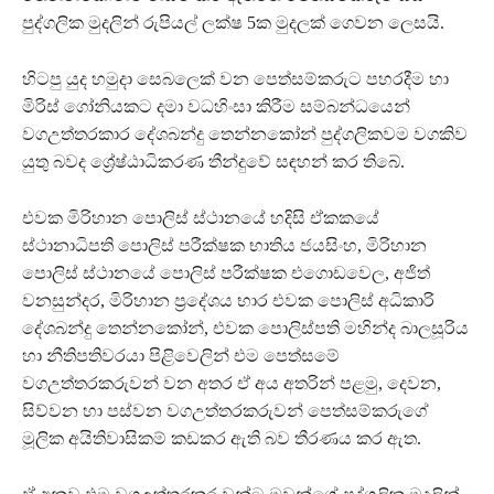
පුද්ගලික මුදලින් රුපියල් ලක්ෂ 5ක මුදලක් ගෙවන ලෙසයි.
හිටපු යුද හමුදා සෙබලෙක් වන පෙත්සම්කරුට පහරදීම හා
මිරිස් ගෝනියකට දමා වධහිංසා කිරීම සම්බන්ධයෙන්
වගඋත්තරකාර දේශබන්දු තෙන්නකෝන් පුද්ගලිකවම වගකිව
යුතු බවද ශ්‍රේෂ්ඨාධිකරණ තීන්දුවේ සඳහන් කර තිබේ.
එවක මිරිහාන පොලිස් ස්ථානයේ හදිසි ඒකකයේ
ස්ථානාධිපති පොලිස් පරීක්ෂක භාතිය ජයසිංහ, මිරිහාන
පොලිස් ස්ථානයේ පොලිස් පරීක්ෂක එගොඩවෙල, අජිත්
වනසුන්දර, මිරිහාන ප්‍රදේශය භාර එවක පොලිස් අධිකාරි
දේශබන්දු තෙන්නකෝන්, එවක පොලිස්පති මහින්ද බාලසූරිය
හා නීතිපතිවරයා පිළිවෙලින් එම පෙත්සමේ
වගඋත්තරකරුවන් වන අතර ඒ අය අතරින් පළමු, දෙවන,
සිව්වන හා පස්වන වගඋත්තරකරුවන් පෙත්සම්කරුගේ
මූලික අයිතිවාසිකම් කඩකර ඇති බව තීරණය කර ඇත.