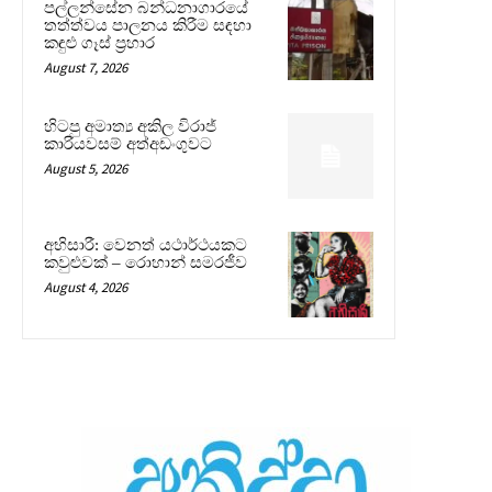
පල්ලන්සේන බන්ධනාගාරයේ
තත්ත්වය පාලනය කිරීම සඳහා
කඳුළු ගෑස් ප්‍රහාර
August 7, 2026
හිටපු අමාත්‍ය අකිල විරාජ්
කාරියවසම් අත්අඩංගුවට
August 5, 2026
අභිසාරී: වෙනත් යථාර්ථයකට
කවුළුවක් – රොහාන් සමරජීව
August 4, 2026