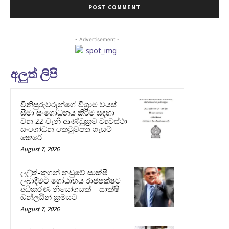
- Advertisement -
අලුත් ලිපි
විනිසුරුවරුන්ගේ විශ්‍රාම වයස්
සීමා සංශෝධනය කිරීම සඳහා
වන 22 වැනි ආණ්ඩුක්‍රම ව්‍යවස්ථා
සංශෝධන කෙටුම්පත ගැසට්
කෙරේ
August 7, 2026
ලලිත්-කූගන් නඩුවේ සාක්ෂි
ලබාදීමට ගෝඨාභය රාජපක්ෂට
අධිකරණ නියෝගයක් – සාක්ෂි
ඔන්ලයින් ක්‍රමයට
August 7, 2026