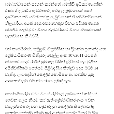
සම්බන්ධයෙන් සඳහන් කරන්නේ යම්කිසි අධිකරණයකින්
රාජ්‍ය නිලධාරියකු වරදකරු කරනු ලැබුවහොත් හෝ
දණ්ඩනයකට යටත් කරනු ලැබුවහොත් ඒ සම්බන්ධයෙන්
නිලධාරියා අයත් දෙපාර්තමේන්තුව විනය පරීක්ෂණයක්
පවත්වා නැති වුවද විනය බලධාරියාට විනය නියෝගයක්
පැනවිය හැකි බවයි.
එස් තුරෙයිරාජා, කුමුදුණී වික්‍රමසිංහ හා ප්‍රියන්ත ප්‍රනාන්දු යන
ශ්‍රේෂ්ඨාධිකරණ විනිසුරු මඩුල්ල අංක 107/2011 යටතේ
වෙහෙරගෙදර රංජිත් සුමංගල විසින් ඉදිරිපත් කළ මූලික
අයිතිවාසිකම් පෙත්සම පිළිබඳ සිය තීන්දුව දෙසැම්බර් 14
වැනිදා ලබාදෙමින් පොලිස් කොමිසම හා වගකිව යුතු
ආයතනවලට එම නියෝගය ලබාදී ඇත.
පෙත්සම්කරුට රජය විසින් රුපියල් ලක්ෂයක වන්දියක්
ගෙවන ලෙස නියම කර ඇති ශ්‍රේෂ්ඨාධිකරණය 4 වන
වගඋත්තරකරු වන වැඩ බලන පොලිස්පති දේශබන්දු
තෙන්නකෝන්ට නියම කර ඇත්තේ පෙත්සම්කරුට සිය