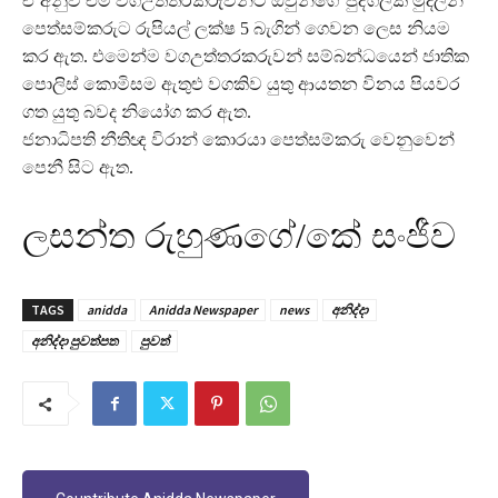
ඒ අනුව එම වගඋත්තරකරුවන්ට ඔවුන්ගේ පුද්ගලික මුදලින්
පෙත්සම්කරුට රුපියල් ලක්ෂ 5 බැගින් ගෙවන ලෙස නියම
කර ඇත. එමෙන්ම වගඋත්තරකරුවන් සම්බන්ධයෙන් ජාතික
පොලිස් කොමිසම ඇතුළු වගකිව යුතු ආයතන විනය පියවර
ගත යුතු බවද නියෝග කර ඇත.
ජනාධිපති නීතිඥ විරාන් කොරයා පෙත්සම්කරු වෙනුවෙන්
පෙනී සිට ඇත.
ලසන්ත රුහුණගේ/කේ සංජීව
TAGS
anidda
Anidda Newspaper
news
අනිද්දා
අනිද්දා පුවත්පත
පුවත්