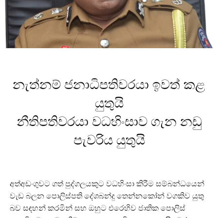
නැත්නම් ජනාධිපතිවරයා ඉවත් කළ
යුතුයි
නීතිපතිවරයා වධහිංසාව ගැන නඩු
පැවරිය යුතුයි
අත්අඩංගුවට ගත් පුද්ගලයකුට වධහිංසා කිරීම සම්බන්ධයෙන්
වැඩ බලන පොලිස්පති දේශබන්දු තෙන්නකෝන් වගකිව යුතු
බව සඳහන් කරමින් සහ ඔහුට එරෙහිව ජාතික පොලිස්