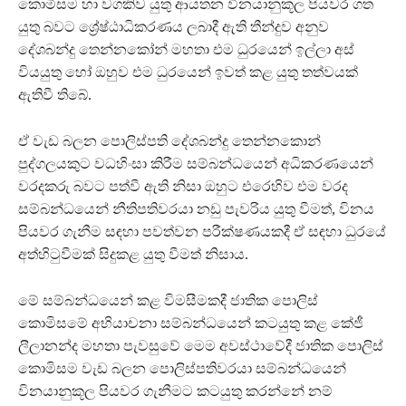
කොමිසම හා වගකිව යුතු ආයතන විනයානුකූල පියවර ගත
යුතු බවට ශ්‍රේෂ්ඨාධිකරණය ලබාදී ඇති තීන්දුව අනුව
දේශබන්දු තෙන්නකෝන් මහතා එම ධුරයෙන් ඉල්ලා අස්
වියයුතු හෝ ඔහුව එම ධුරයෙන් ඉවත් කළ යුතු තත්වයක්
ඇතිවී තිබේ.
ඒ වැඩ බලන පොලිස්පති දේශබන්දු තෙන්නකොන්
පුද්ගලයකුට වධහිංසා කිරීම සම්බන්ධයෙන් අධිකරණයෙන්
වරදකරු බවට පත්වී ඇති නිසා ඔහුට එරෙහිව එම වරද
සම්බන්ධයෙන් නීතිපතිවරයා නඩු පැවරිය යුතු වීමත්, විනය
පියවර ගැනීම සඳහා පවත්වන පරීක්ෂණයකදී ඒ සඳහා ධුරයේ
අත්හිටුවීමක් සිදුකළ යුතු වීමත් නිසාය.
මේ සම්බන්ධයෙන් කළ විමසීමකදී ජාතික පොලිස්
කොමිසමේ අභියාචනා සම්බන්ධයෙන් කටයුතු කළ කේජී
ලීලානන්ද මහතා පැවසුවේ මෙම අවස්ථාවේදී ජාතික පොලිස්
කොමිසම වැඩ බලන පොලිස්පතිවරයා සම්බන්ධයෙන්
විනයානුකූල පියවර ගැනීමට කටයුතු කරන්නේ නම්