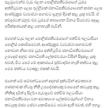
පළමුවෙන්ම වැඩ බලන පොලිස්පතිවරයාගේ ධුරය
අත්හිටුවන ලෙස ඉල්ලීමක් ජනාධිපතිවරයාගෙන් කරන ලෙස
ආණ්ඩුක්‍රම ව්‍යවස්ථා සභාවට දැනුම් දීමක් කළ යුතු බවයි. ඒ
තවදුරටත් ඔහුව එම ධුරයේ තබාගෙන විනය පියවරට අදාළ
පරීක්ෂණයක් කළ නොහැකි බැවිනි.
එහෙත් වැඩ බලන පොලිස්පතිවරයාගේ පත්වීම් බලධාරියා
පොලිස් කොමිසමවත්, ආණ්ඩුක්‍රම ව්‍යවස්ථා සභාවවත්
නොවන නිසා එම ධුරය අත්හිටුවීම ජනාධිපතිවරයාගේ
උපදෙස් අනුව ජනාධිපති ලේකම්වරයා විසින් සිදුකළ යුතු
බවත්, මීට පෙර මේ ආකාරයේ පූර්වාදර්ශ නැති තත්වය තුළ
මෙම තත්වය ව්‍යාකූල එකක් බවයි.
එහෙත් මේ සම්බන්ධයෙන් අදහස් දක්වමින් අමාත්‍යාංශ
ගණනාවක හිටපු නීති උපදේශකයකු වශයෙන් කටයුතු කළ
නීතිඥ දමිත් ද සිල්වා පැවසුවේ පත්වීම් බලධාරියා
ජනාධිපතිවරයා වන අමාත්‍යාංශ ලේකම්වරුන්ගේ විනය
කටයුතු රාජ්‍ය සේවා කොමිසමට පවරා ඇති බවත්, එහි ඉහළ