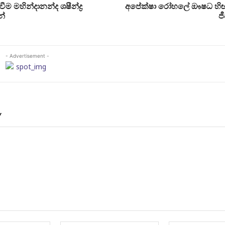
ම මහින්දානන්ද ශෂීන්ද්‍ර
අපේක්ෂා රෝහලේ ඖෂධ හිඟ
න්
ජ
- Advertisement -
Y