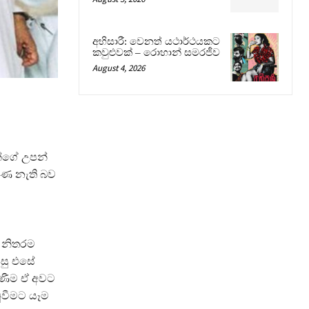
අභිසාරී: වෙනත් යථාර්ථයකට
කවුළුවක් – රොහාන් සමරජීව
August 4, 2026
්ගේ උපන්
මිණ නැති බව
් නිතරම
සු එසේ
ිණීම ඒ අවට
ුවීමට යෑම