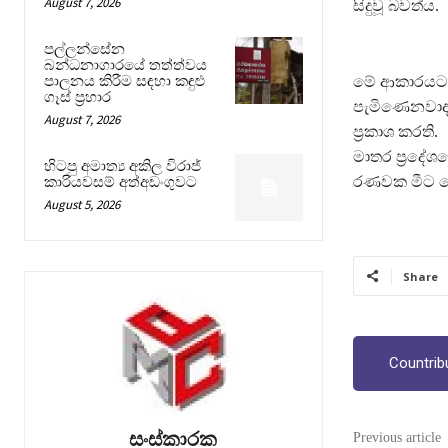
August 7, 2026
සිදුවූ බවත්ය.
පල්ලන්සේන
බන්ධනාගාරයේ තත්ත්වය
පාලනය කිරීම සඳහා කඳුළු
මේ ආකාරයට ප
ගෑස් ප්‍රහාර
පැමිණෙනවාද 
August 7, 2026
ප්‍රකාශ කරති.
මාතර ප්‍රදේශ
හිටපු අමාත්‍ය අකිල විරාජ්
රණවක මීට පෙ
කාරියවසම් අත්අඩංගුවට
August 5, 2026
Share
Countrib
සංස්කාරක
Previous article