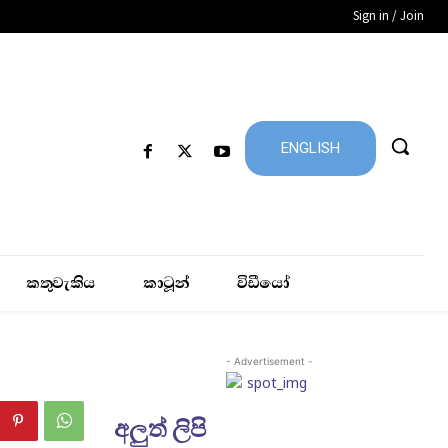
Sign in / Join
ENGLISH
කතුවැකිය
කාටූන්
විඩීයෝ
- Advertisement -
අලුත් ලිපි