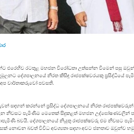
ඩාර
්ට එරෙහිව රටතුළ මහජන විරෝධතා උත්සන්න වීමෙන් පසු ඔවුන
මුලනට දේශපාලනයේ නිරත කිසිඳු රාජපක්ෂවරයකු ප්‍රසිද්ධියේ පැ
ේ අප වාර්තාකරුවෝ පවසති.
ුවන් සඳහන් කරන්නේ ප්‍රසිද්ධ දේශපාලනයේ නිරත රාජපක්ෂවරුන
ලන නිවසට පැමිණීම මෙතෙක් සිදුකළත් මහජන උද්ඝෝෂණවලින් ප
ේ නොපැමිණි බවයි. දේශපාලනයේ නියුතු රාජපක්ෂවරු එම නිවසට පැම
් නොවන බවත් විවිධ අවශ්‍යතා සඳහා අවට ජනතාව ඔවුන්ව හම