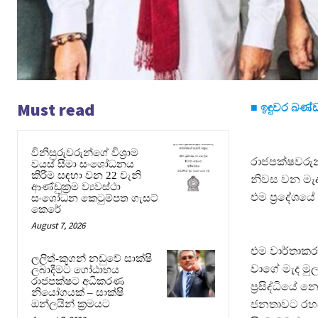
Must read
■ ඉඳුවර බණ්
විනිසුරුවරුන්ගේ විශ්‍රාම
රාජපක්ෂවරුන
වයස් සීමා සංශෝධනය
කිරීම සඳහා වන 22 වැනි
නිවස වන මැද
ආණ්ඩුක්‍රම ව්‍යවස්ථා
එම ප්‍රදේශය
සංශෝධන කෙටුම්පත ගැසට්
කෙරේ
August 7, 2026
එම වාර්තාකර
ලලිත්-කූගන් නඩුවේ සාක්ෂි
වාගේ මැද මු
ලබාදීමට ගෝඨාභය
රාජපක්ෂට අධිකරණ
ප්‍රසිද්ධිය
නියෝගයක් – සාක්ෂි
ඔන්ලයින් ක්‍රමයට
ජනතාවට රහසක