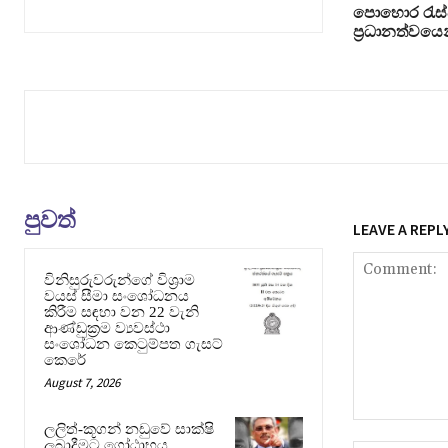
පොහොර රැස්වී
ප්‍රධානත්වයෙ
පුවත්
LEAVE A REPL
විනිසුරුවරුන්ගේ විශ්‍රාම
වයස් සීමා සංශෝධනය
කිරීම සඳහා වන 22 වැනි
ආණ්ඩුක්‍රම ව්‍යවස්ථා
සංශෝධන කෙටුම්පත ගැසට්
කෙරේ
August 7, 2026
Comment:
ලලිත්-කූගන් නඩුවේ සාක්ෂි
ලබාදීමට ගෝඨාභය