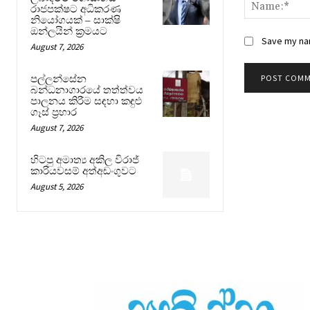
රාජපක්ෂට අධිකරණ
නියෝගයක් – සාක්ෂි
ඔන්ලයින් ක්‍රමයට
Save my nam
August 7, 2026
පල්ලන්සේන
බන්ධනාගාරයේ තත්ත්වය
පාලනය කිරීම සඳහා කඳුළු
ගෑස් ප්‍රහාර
August 7, 2026
හිටපු අමාත්‍ය අකිල විරාජ්
කාරියවසම් අත්අඩංගුවට
August 5, 2026