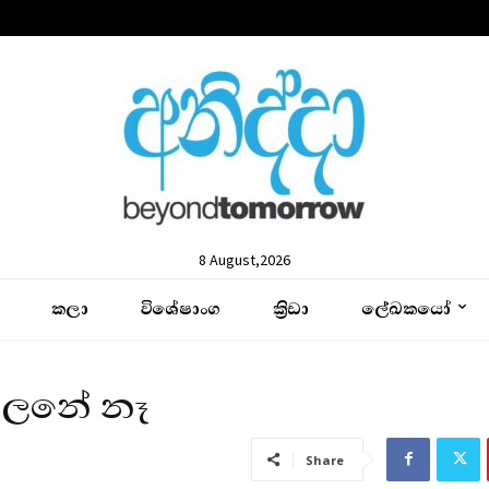
8 August,2026
කලා
විශේෂාංග
ක්‍රිඩා
ලේඛකයෝ
දමුලනේ නෑ
Share