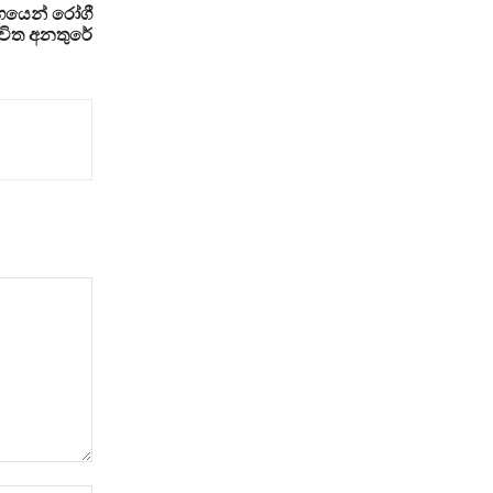
යෙන් රෝගී
ීවිත අනතුරේ