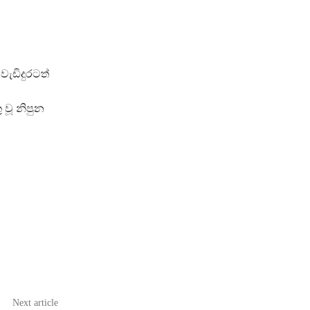
ැඩිදුරටත්
 වූ නිපුන
Next article