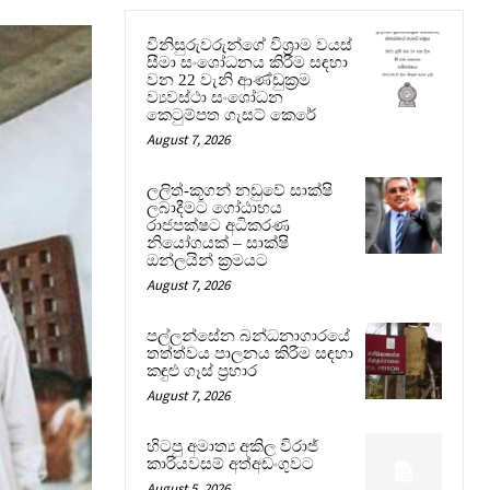
විනිසුරුවරුන්ගේ විශ්‍රාම වයස්
සීමා සංශෝධනය කිරීම සඳහා
වන 22 වැනි ආණ්ඩුක්‍රම
ව්‍යවස්ථා සංශෝධන
කෙටුම්පත ගැසට් කෙරේ
August 7, 2026
ලලිත්-කූගන් නඩුවේ සාක්ෂි
ලබාදීමට ගෝඨාභය
රාජපක්ෂට අධිකරණ
නියෝගයක් – සාක්ෂි
ඔන්ලයින් ක්‍රමයට
August 7, 2026
පල්ලන්සේන බන්ධනාගාරයේ
තත්ත්වය පාලනය කිරීම සඳහා
කඳුළු ගෑස් ප්‍රහාර
August 7, 2026
හිටපු අමාත්‍ය අකිල විරාජ්
කාරියවසම් අත්අඩංගුවට
August 5, 2026