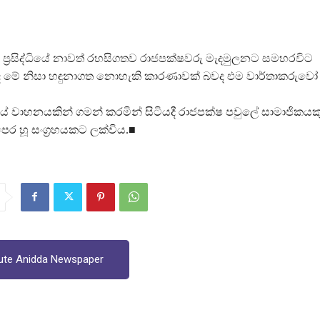
්‍රසිද්ධියේ නාවත් රහසිගතව රාජපක්ෂවරු මැදමුලනට සමහරවිට
මේ නිසා හඳුනාගත නොහැකි කාරණාවක් බවද එම වාර්තාකරුවෝ ව
යේ වාහනයකින් ගමන් කරමින් සිටියදී රාජපක්ෂ පවුලේ සාමාජිකයකු
ර හූ සංග්‍රහයකට ලක්විය.■
ute Anidda Newspaper