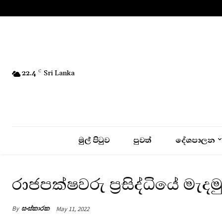
No menu items!
22.4
C
Sri Lanka
මුල් පිටුව
පුවත්
දේශපාලන
රාජපක්ෂවරු ප්‍රසිද්ධියේ මැ
By
සංස්කාරක
May 11, 2022