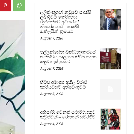
ලලිත්-කූගන් නඩුවේ සාක්ෂි
ලබාදීමට ගෝඨාභය
රාජපක්ෂට අධිකරණ
නියෝගයක් – සාක්ෂි
ඔන්ලයින් ක්‍රමයට
August 7, 2026
පල්ලන්සේන බන්ධනාගාරයේ
තත්ත්වය පාලනය කිරීම සඳහා
කඳුළු ගෑස් ප්‍රහාර
August 7, 2026
හිටපු අමාත්‍ය අකිල විරාජ්
කාරියවසම් අත්අඩංගුවට
August 5, 2026
අභිසාරී: වෙනත් යථාර්ථයකට
කවුළුවක් – රොහාන් සමරජීව
August 4, 2026