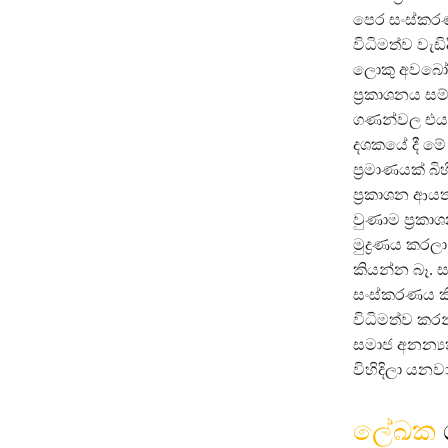
පෙර සංස්කරණ
විධිමත්ව වැ
ලොකු අවබෝධය
ප්‍රකාශනය ස
ගණන්වල එය උ
දශකයේ දී මේ 
ප්‍රමාණයක් 
ප්‍රකාශන ආය
වුණාම ප්‍රක
මුද්‍රණය කරල
කියන්න බෑ. 
සංස්කරණය ක
විධිමත්ව කර
සමාජ අනන්‍ය
විහිදිලා යනවා
ලේඛක