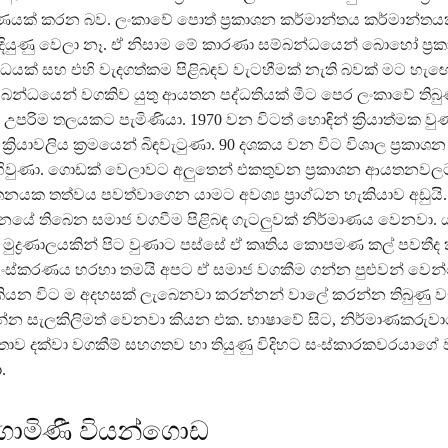
යක් කරන බව. ලංකාවේ පොත් ප්‍රකාශන කර්මාන්තය කර්මාන්තය
ඩිදියුණු වෙලා නෑ. ඒ නිසාම මේ කාරණා සම්බන්ධයෙන් බොහෝ ප්‍
ක් සහ එහි වැදගත්කම පිළිබඳව වැටහීමක් නැති බවක් මට හැඟ
ම්බන්ධයෙන් වගකිව යුතු ආයතන පද්ධතියක් මීට පෙර ලංකාවේ තිබු
පරිම තලයකට පැමිණියා. 1970 වන විටත් හොඳින් ක්‍රියාත්මක වුණ
ක්‍රියාවලිය ක්‍රමයෙන් බිඳවැටුණා. 90 දශකය වන විට විශාල ප්‍රක
බිහිවුණා. ගොඩක් වෙලාවට අලුතෙන් එකතුවන ප්‍රකාශන ආයතනවලට
තනයක තත්වය පවත්වාගෙන යාමට අවශ්‍ය ප්‍රාග්ධන හැකියාව අඩුය
ාශනයේ තිබෙන සමාජ වගවීම පිළිබඳ ගැටලුවක් නිර්මාණය වෙනවා. ය
ා මුද්‍රණාලයකින් පිට වුණාට පස්සේ ඒ කෘතිය කොපමණ කල් පවතීද 
සංස්කරණය හරහා තමයි අපට ඒ සමාජ වගකීම ගන්න පුළුවන් වෙන
ියන විට ම අදහසක් ලැබෙනවා කරන්නන් වාලේ කරන්න තිබුණු ව
න්න සැලකිලිමත් වෙනවා කියන එක. භාෂාවේ සිට, නිර්මාණකරුව
තාව දක්වා වගකීම් සහගතව හා තියුණු විදිහට සංස්කාරකවරයාගේ
.
ගාමිණී වියන්ගොඩ