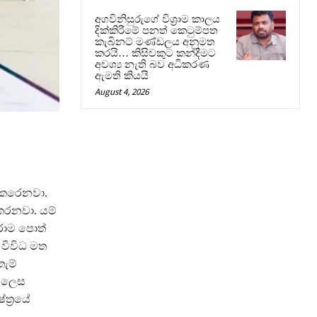
අගවිනිසුරුගේ විශ්‍රාම කාලය
දික්කිරීමේ පනත් කෙටුම්පත
කැබිනට් මණ්ඩලය අනුමත
කරයි… කිසිවකුට කන්දීමට
අවශ්‍ය නැති බව අධිකරණ
ඇමති කියයි
August 4, 2026
කෙරෙනවා.
කරනවා. යම්
රාම පොත්
 විවිධ මත
ැම්
් ලෙස
ත්‍රයේ