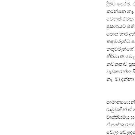
දීමට පෙරම. 
කරන්නෙ නෑ. ස
වෙනත් රටක දී 
ප්‍රකාශයට 
පොත භාර දුන
කතුවරුන්ට ප
කතුවරුන්ගේ 
නිර්මාණ වෙළ
නවකතාව ප්‍
වැඩකරන්න සි
නෑ. මා දන්නා
සාමාන්‍යයෙන
රාමුවකින් ඒ 
වෘත්තීයමය ස
ඒ සංස්කාරකව
වෙලා වෙළඳපොළ