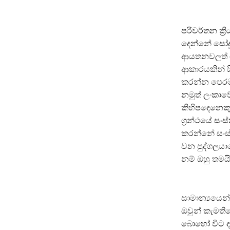
පරිවර්තන ක්
දෙන්නේ සෝදුප
ආයතනවලත් මේ
ආකාරයකින් ස
කරන්න පෙරම
නමුත් ලංකාව
කිහිපදෙනෙකු
ග්‍රන්ථයේ ස
කරන්නේ සංස්
වන පුද්ගලයා
නම් ඔහු තමය
සාමාන්‍යයෙන
ඔවුන් කැමති
බොහෝ විට ද