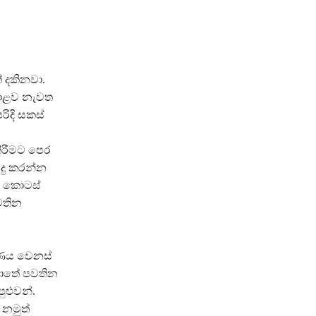
 දකිනවා.
අදාළව නැවත
රිදි සකස්
ිරීමට පෙර
දු කරන්න
තු කොටස්
වතින
ාණය වෙනස්
හොතේ පවතින
ුළුවන්.
නමුත්