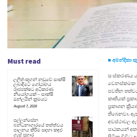
Must read
■ අමන්දිකා ක
සංස්කරණය යන
ලලිත්-කූගන් නඩුවේ සාක්ෂි
වෙනස්කමක අර
ලබාදීමට ගෝඨාභය
රාජපක්ෂට අධිකරණ
පවතින තත්වය
නියෝගයක් – සාක්ෂි
කෘතියක් ප්‍
ඔන්ලයින් ක්‍රමයට
August 7, 2026
ප්‍රකාශන ක්‍
තිබෙනවා. ඇත
පල්ලන්සේන
අවස්ථාවල ඇත
බන්ධනාගාරයේ තත්ත්වය
පාඨකයන් අතට
පාලනය කිරීම සඳහා කඳුළු
ගෑස් ප්‍රහාර
සිටින විවිධ