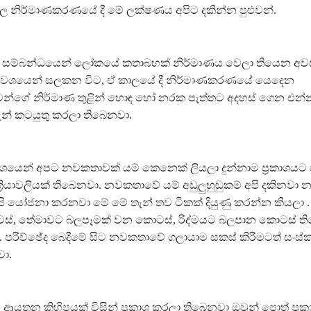
නිර්මාණකරණයේ දී මේ ලක්ෂණය අපිට දකින්න පුළුවන්.
බුද සම්බන්ධයෙන් ලෝකයේ කතාබහක් නිර්මාණය වෙලා තියෙන අවස
වශයෙන් සලකන විට, ඒ කාලයේ දී නිර්මාණකරණයේ යෙදෙන
වන්ගේ නිර්මාණ තුළින් හොඳ හෝ නරක පැත්තට අදහස් ගෙන එන්
න් කටයුතු කරලා තිබෙනවා.
 වශයෙන් අපට නවකතාවක් යම් කෙනෙක් ලියලා දුන්නාම ප්‍රකාශයට 
්‍රියාවලියක් තිබෙනවා. නවකතාවේ යම් අඩුලුහුඬුකම් අපි දකිනවා න
ි යෝජනා කරනවා මේ මේ තැන් තව ටිකක් දියුණු කරන්න කියලා
ස්, තේමාවට බලපෑමක් වන කොටස්, රිද්මයට බලපාන කොටස් ති
 පරිච්ඡේද බෙදීමේ සිට නවකතාවේ ගලායාම සකස් කිරීමටත් සංස
වා.
ශන ආයතන කිහිපයක් විසින් ප්‍රකාශ කරලා තිබෙනවා ඔවුන් පොත් ප්‍