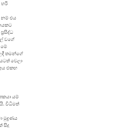
 හරි
ා නම් එය
තනයකට
රසිද්ධ
වල් වගේ
 මේ
ලදී තමන්ගේ
යටත් වෙලා
් අය එකඟ
ශකයා යම්
. විධිමත්
මුද්‍රණය
 සිදු