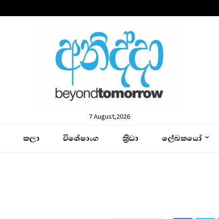
7 August,2026
කලා
විශේෂාංග
ක්‍රිඩා
ලේඛකයෝ