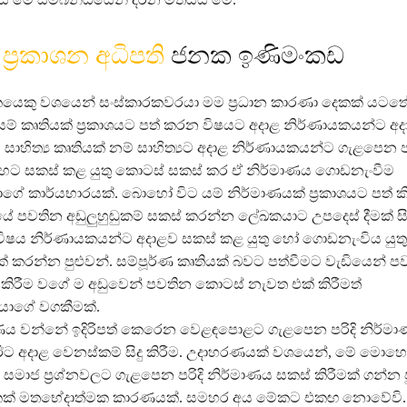
 ප්‍රකාශන අධිපති
ජනක ඉණිමංකඩ
ශකයෙකු වශයෙන් සංස්කාරකවරයා මම ප්‍රධාන කාරණා දෙකක් යටතේ
යම් කෘතියක් ප්‍රකාශයට පත් කරන විෂයට අදාළ නිර්ණායකයන්ට 
. සාහිත්‍ය කෘතියක් නම් සාහිත්‍යට අදාළ නිර්ණායකයන්ට ගැළපෙන ප
විදිහට සකස් කළ යුතු කොටස් සකස් කර ඒ නිර්මාණය ගොඩනැංවීම
ේ කාර්යභාරයක්. බොහෝ විට යම් නිර්මාණයක් ප්‍රකාශයට පත් ක
ේ පවතින අඩුලුහුඬුකම් සකස් කරන්න ලේඛකයාට උපදෙස් දීමක් සි
ඒ විෂය නිර්ණායකයන්ට අදාළව සකස් කළ යුතු හෝ ගොඩනැංවිය යු
ක් කරන්න පුළුවන්. සම්පූර්ණ කෘතියක් බවට පත්වීමට වැඩියෙන් ප
කිරීම වගේ ම අඩුවෙන් පවතින කොටස් නැවත එක් කිරීමත්
යාගේ වගකීමක්.
ණය වන්නේ ඉදිරිපත් කෙරෙන වෙළඳපොළට ගැළපෙන පරිදි නිර්ම
 ඊට අදාළ වෙනස්කම් සිදු කිරීම. උදාහරණයක් වශයෙන්, මේ මො
මාජ ප්‍රශ්නවලට ගැළපෙන පරිදි නිර්මාණය සකස් කිරීමක් ගන්න ප
කක් මතභේදාත්මක කාරණයක්. සමහර අය මේකට එකඟ නොවේවි. 