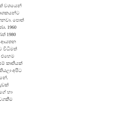
ක් වශයෙන්
රකාශකයන්ට
ෙනවා. පොත්
ණා. 1960
ත් 1980
ාශන ආයතන
 විධිමත්
ි. එහෙම
ම් කෘතියක්
කියලා අපිට
්නේ.
ැඩක්
ාගේ හා
 වගකීම