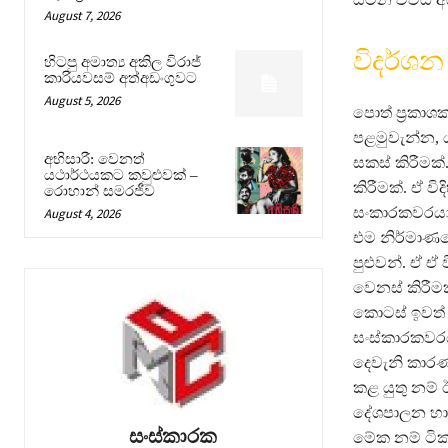
August 7, 2026
විදර්ශන
හිටපු අමාත්‍ය අකිල විරාජ්
කාරියවසම් අත්අඩංගුවට
August 5, 2026
පොත් ප්‍රකා
පළමුවැන්න, 
අභිසාරී: වෙනත්
සකස් කිරීමක්
යථාර්ථයකට කවුළුවක් –
කිරීමක්. ඒ 
රොහාන් සමරජීව
සංකාරකවරයාග
August 4, 2026
එම නිර්මාණය
පුළුවන්. ඒ 
වෙනස් කිරීම
කොටස් ඉවත් 
සංස්කාරකවර
දෙවැනි කාර
කළ යුතු නම්
දේශපාලන හා ස
සංස්කාරක
මේක නම් ටි