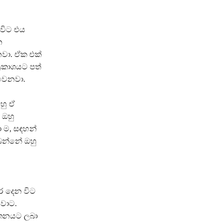
 විට එය
න
වා. ඒක එක්
රකාශයට පත්
වෙනවා.
හු ඒ
 ඔහු
 ම, සඳහන්
බෙන්නේ ඔහු
ර දෙන විට
වාට.
යතනයට ලබා