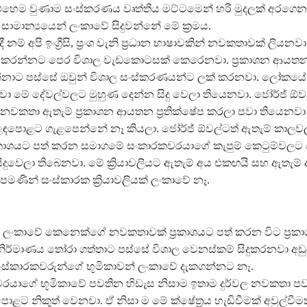
එහෙම වුණාම සංස්කරණය වෘත්තීය මට්ටමෙන් හරි මුදලක් අරගෙන
ාමාන්‍යයෙන් ලංකාවේ සිදුවන්නේ මේ ක්‍රමය.
නම් අපි ඉංග්‍රීසි, ප්‍රංශ වැනි ප්‍රධාන භාෂාවකින් නවකතාවක් ලියනව
පත් කරන්නට පෙර විශාල වැඩකොටසක් කෙරෙනවා. ප්‍රකාශන ආය
්නාට පස්සේ ඔවුන් විශාල සංස්කරණයන්ට ලක් කරනවා. ලෝකයේ ප්‍
වා මේ දේවල්වලට මුහුණ දෙන්න සිදු වෙලා තියෙනවා. ජෝර්ජ් ඕ
නවකතා ඇතැම් ප්‍රකාශන ආයතන ප්‍රතික්ෂේප කරලා පවා තියෙනවා
ඳපොළට ගැළපෙන්නේ නෑ කියලා. ජෝර්ජ් ඕවල්ටත් ඇතැම් කාලව
රකාශයට පත් කරන සමාගමේ සංකාරකවරයාගේ කැපුම් කෙටුම්වලට 
දුවෙලා තිබෙනවා. මේ ක්‍රියාවලියට ඇතැම් අය එකඟයි සහ ඇතැම
 පමණින් සංස්කාරක ක්‍රියාවලියක් ලංකාවේ නෑ.
් ලංකාවේ කෙනෙක්ගේ නවකතාවක් ප්‍රකාශයට පත් කරන විට ප්‍රකා
නිර්මාණය තෝරා ගත්තාට පස්සේ විශාල වෙනස්කම් සිදුකරනවා අඩුයි
ංස්කාරකවරුන්ගේ භූමිකාවන් ලංකාවේ දැකගන්නට නෑ.
රයාගේ භූමිකාවේ පවතින හිඩැස නිසාම ඉතාම දුර්වල නවකතා පවා 
ට නිකුත් වෙනවා. ඒ නිසා ම මේ ක්ෂේත්‍රය හැඩිවීමක් අවුල්වීමක්