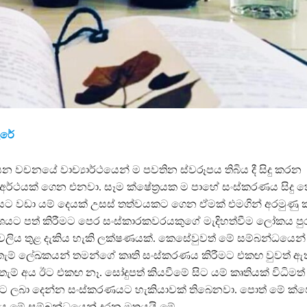
ුරේ
 වචනයේ වාච්‍යාර්ථයෙන් ම පවතින ස්වරූපය තිබිය දී සිදු කරන
්ථයක් ගෙන එනවා. සෑම ක්ෂේත්‍රයක ම පාහේ සංස්කරණය සිදු 
ට වඩා යම් දෙයක් උසස් තත්වයකට ගෙන ඒමක් එමගින් අරමුණු 
රකාශයට පත් කිරීමට පෙර සංස්කාරකවරයකුගේ මැදිහත්වීම ලෝකය පු
රියාවලිය තුළ දැකිය හැකි ලක්ෂණයක්. කෙසේවුවත් මේ සම්බන්ධයෙන්
ැම් ලේඛකයන් තමන්ගේ කෘති සංස්කරණය කිරීමට එකඟ වුවත් ඇත
ැම් අය ඊට එකඟ නෑ. සෝදුපත් කියවීමේ සිට යම් කෘතියක් විධිමත
 ලබා දෙන්න සංස්කරණයට හැකියාවක් තිබෙනවා. පොත් මේ ක්ෂේ
 අය මේ සම්බන්ධයෙන් දරන මතයයි මේ.