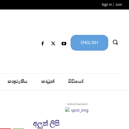
Sign in / Join
ENGLISH
කතුවැකිය
කාටූන්
විඩීයෝ
- Advertisement -
අලුත් ලිපි