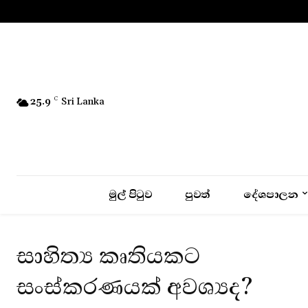
No menu items!
25.9
C
Sri Lanka
මුල් පිටුව
පුවත්
දේශපාලන
සාහිත්‍ය කෘතියකට
සංස්කරණයක් අවශ්‍යද?