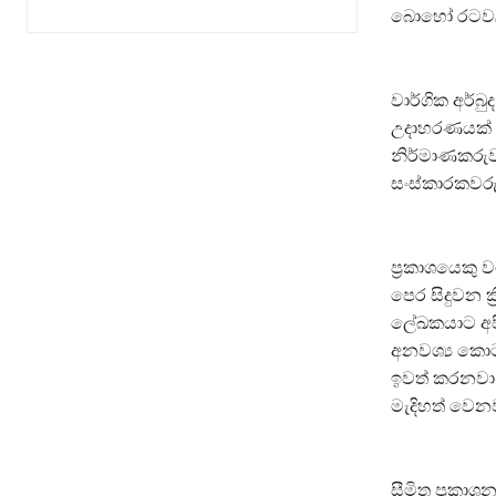
බොහෝ රටවල 
වාර්ගික අර්
උදාහරණයක් 
නිර්මාණකරු
සංස්කාරකවරු
ප්‍රකාශයෙකු
පෙර සිදුවන ක
ලේඛකයාට අප
අනවශ්‍ය කොට
ඉවත් කරනවා.
මැදිහත් වෙන
සීමිත ප්‍රකා