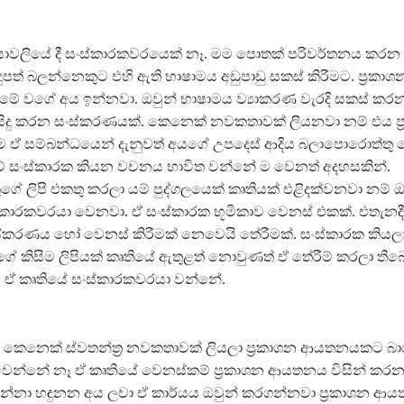
‍රියාවලියේ දී සංස්කාරකවරයෙක් නෑ. මම පොතක් පරිවර්තනය කරන
ත් බලන්නෙකුට එහි ඇති භාෂාමය අඩුපාඩු සකස් කිරීමට. ප්‍රකාශ
 වගේ අය ඉන්නවා. ඔවුන් භාෂාමය ව්‍යාකරණ වැරදි සකස් කරන
ිදු කරන සංස්කරණයක්. කෙනෙක් නවකතාවක් ලියනවා නම් එය ප්‍
 ඒ සම්බන්ධයෙන් දැනුවත් අයගේ උපදෙස් ආදිය බලාපොරොත්තු 
ේ සංස්කාරක කියන වචනය භාවිත වන්නේ ම වෙනත් අදහසකින්.
ගේ ලිපි එකතු කරලා යම් පුද්ගලයෙක් කෘතියක් එළිදක්වනවා නම් ඔ
ංස්කාරකවරයා වෙනවා. ඒ සංස්කාරක භූමිකාව වෙනස් එකක්. එතැනදී
කරණය හෝ වෙනස් කිරීමක් නෙවෙයි තේරීමක්. සංස්කාරක කියලා
ගේ කිසිම ලිපියක් කෘතියේ ඇතුළත් නොවුණත් ඒ තේරීම් කරලා ති
ි ඒ කෘතියේ සංස්කාරකවරයා වන්නේ.
් කෙනෙක් ස්වතන්ත්‍ර නවකතාවක් ලියලා ප්‍රකාශන ආයතනයකට බා
වෙන්නේ නෑ ඒ කෘතියේ වෙනස්කම් ප්‍රකාශන ආයතනය විසින් කරන
න්නා හඳුනන අය ලවා ඒ කාර්යය ඔවුන් කරගන්නවා ප්‍රකාශන ආ