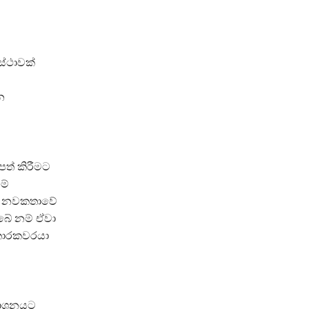
්ථාවක්
න
පත් කිරීමට
ම්
 . නවකතාවේ
බේ නම් ඒවා
්කාරකවරයා
රකාශනයට