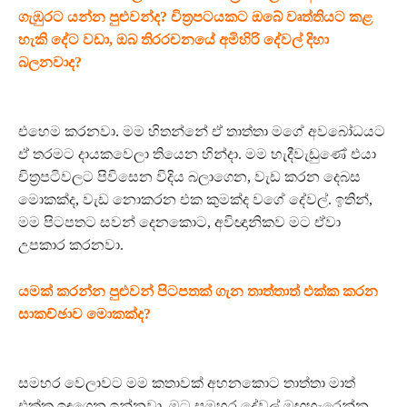
ගැඹුරට යන්න පුළුවන්ද? චිත්‍රපටයකට ඔබේ වෘත්තියට කළ
හැකි දේට වඩා, ඔබ තිරරචනයේ අමිහිරි දේවල් දිහා
බලනවාද?
එහෙම කරනවා. මම හිතන්නේ ඒ තාත්තා මගේ අවබෝධයට
ඒ තරමට දායකවෙලා තියෙන හින්දා. මම හැදීවැඩුණේ එයා
චිත්‍රපටිවලට පිවිසෙන විදිය බලාගෙන, වැඩ කරන දෙබස
මොකක්ද, වැඩ නොකරන එක කුමක්ද වගේ දේවල්. ඉතින්,
මම පිටපතට සවන් දෙනකොට, අවිඥානිකව මට ඒවා
උපකාර කරනවා.
යමක් කරන්න පුළුවන් පිටපතක් ගැන තාත්තාත් එක්ක කරන
සාකච්ඡාව මොකක්ද?
සමහර වෙලාවට මම කතාවක් අහනකොට තාත්තා මාත්
එක්ක ඉඳගෙන ඉන්නවා. මට සමහර දේවල් මඟහැරෙන්න