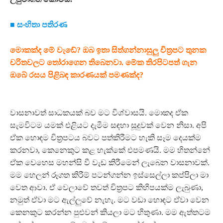
■ සංහිතා පතිරණ
මොකක්ද මේ වැඩේ? ඔබ ඉතා සිත්ගන්නාසුලු චිත්‍රපට තුනක
චරිතවලට තෝරාගෙන තිබෙනවා. මේක තිරපිටපත් ගැන
ඔබේ රසය පිළිබඳ කාරණයක් පමණක්ද?
වාසනාවත් සාධකයක් බව මට විශ්වාසයි. මොකද ඒක
සැමවිටම යමක් එළියට දැමීම සඳහා සූදුවක් වෙන නිසා. අපි
ඒක හොඳම චිත්‍රපටය බවට පත්කිරීමට හැකි සෑම දෙයක්ම
කරනවා, කෙනෙකුට කළ හැක්කේ එපමණයි. මම හිතන්නේ
ඒක වෙහෙස මහන්සි වී වැඩ කිරීමෙන් ලැබෙන වාසනාවක්.
මම හෙලන් රූගත කිරීම් පටන්ගන්න ඉස්සෙල්ලා කප්පිලා මා
වෙත ආවා. ඒ වෙලාවේ තවත් චිත්‍රපට කිහිපයක්ම ලැබුණා,
නමුත් ඒවා මට ඇල්ලුවේ නැහැ. මට වඩා හොඳට ඒවා වෙන
කෙනකුට කරන්න පුළුවන් කියලා මට හිතුණා. මම ඇත්තටම