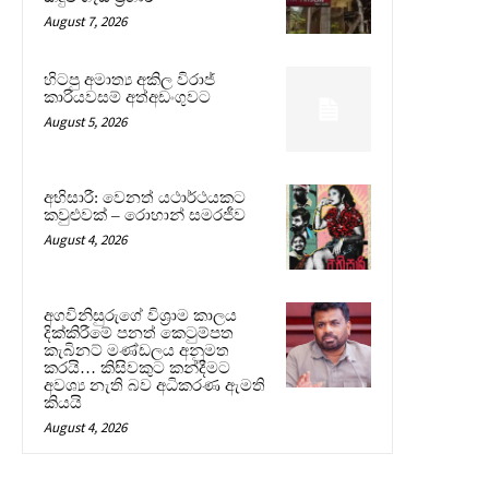
August 7, 2026
හිටපු අමාත්‍ය අකිල විරාජ්
කාරියවසම් අත්අඩංගුවට
August 5, 2026
අභිසාරී: වෙනත් යථාර්ථයකට
කවුළුවක් – රොහාන් සමරජීව
August 4, 2026
අගවිනිසුරුගේ විශ්‍රාම කාලය
දික්කිරීමේ පනත් කෙටුම්පත
කැබිනට් මණ්ඩලය අනුමත
කරයි… කිසිවකුට කන්දීමට
අවශ්‍ය නැති බව අධිකරණ ඇමති
කියයි
August 4, 2026