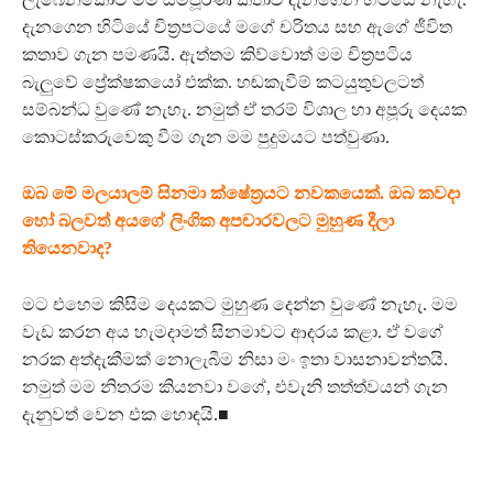
දැනගෙන හිටියේ චිත්‍රපටයේ මගේ චරිතය සහ ඇගේ ජීවිත
කතාව ගැන පමණයි. ඇත්තම කිව්වොත් මම චිත්‍රපටිය
බැලු‍වේ ප්‍රේක්ෂකයෝ එක්ක. හඬකැවීම් කටයුතුවලටත්
සම්බන්ධ වුණේ නැහැ. නමුත් ඒ තරම් විශාල හා අපූරු දෙයක
කොටස්කරුවෙකු වීම ගැන මම පුදුමයට පත්වුණා.
ඔබ මේ මලයාලම් සිනමා ක්ෂේත්‍රයට නවකයෙක්. ඔබ කවදා
හෝ බලවත් අයගේ ලිංගික අපචාරවලට මුහුණ දීලා
තියෙනවාද?
මට එහෙම කිසිම දෙයකට මුහුණ දෙන්න වුණේ නැහැ. මම
වැඩ කරන අය හැමදාමත් සිනමාවට ආදරය කළා. ඒ වගේ
නරක අත්දැකීමක් නොලැබීම නිසා මං ඉතා වාසනාවන්තයි.
නමුත් මම නිතරම කියනවා වගේ, එවැනි තත්ත්වයන් ගැන
දැනුවත් වෙන එක හොඳයි.■