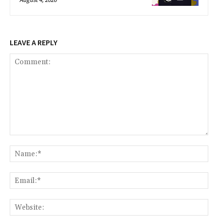
LEAVE A REPLY
Comment:
Na
Ema
Web