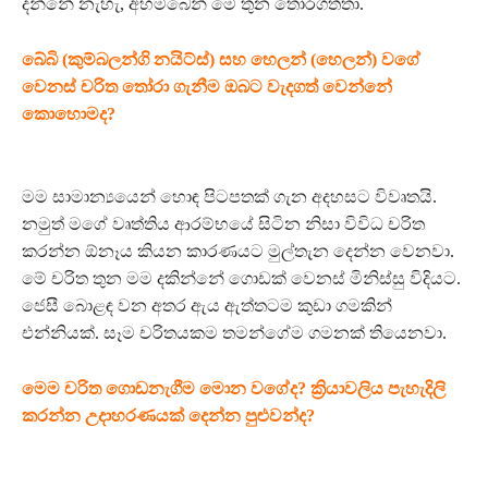
දන්නේ නැහැ, අහම්බෙන් මේ තුන තෝරගත්තා.
බේබි (කුම්බලන්ගි නයිට්ස්) සහ හෙලන් (හෙලන්) වගේ
වෙනස් චරිත තෝරා ගැනීම ඔබට වැදගත් වෙන්නේ
කොහොමද?
මම සාමාන්‍යයෙන් හොඳ පිටපතක් ගැන අදහසට විවෘතයි.
නමුත් මගේ වෘත්තිය ආරම්භයේ සිටින නිසා විවිධ චරිත
කරන්න ඕනෑය කියන කාරණයට මුල්තැන දෙන්න වෙනවා.
මේ චරිත තුන මම දකින්නේ ගොඩක් වෙනස් මිනිස්සු විදියට.
ජෙසී බොළඳ වන අතර ඇය ඇත්තටම කුඩා ගමකින්
එන්නියක්. සෑම චරිතයකම තමන්ගේම ගමනක් තියෙනවා.
මෙම චරිත ගොඩනැගීම මොන වගේද? ක්‍රියාවලිය පැහැදිලි
කරන්න උදාහරණයක් දෙන්න පුළුවන්ද?