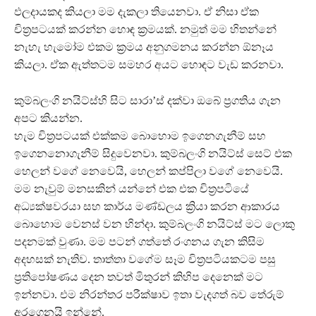
ඵලදායකද කියලා මම දැකලා තියෙනවා. ඒ නිසා ඒක
චිත්‍රපටයක් කරන්න හොඳ ක්‍රමයක්. නමුත් මම හිතන්නේ
නැහැ හැමෝම එකම ක්‍රමය අනුගමනය කරන්න ඕනෑය
කියලා. ඒක ඇත්තටම සමහර අයට හොඳට වැඩ කරනවා.
කුම්බලංගි නයිට්ස්හි සිට සාරා’ස් දක්වා ඔබේ ප්‍රගතිය ගැන
අපට කියන්න.
හැම චිත්‍රපටයක් එක්කම බොහොම ඉගෙනගැනීම් සහ
ඉගෙනනොගැනීම් සිදුවෙනවා. කුම්බලංගි නයිට්ස් සෙට් එක
හෙලන් වගේ නෙවෙයි, හෙලන් කප්පිලා වගේ නෙවෙයි.
මම නැවුම් මනසකින් යන්නේ එක එක චිත්‍රපටියේ
අධ්‍යක්ෂවරයා සහ කාර්ය මණ්ඩලය ක්‍රියා කරන ආකාරය
බොහොම වෙනස් වන හින්දා. කුම්බලංගි නයිට්ස් මට ලොකු
පදනමක් වුණා. මම පටන් ගත්තේ රංගනය ගැන කිසිම
අදහසක් නැතිව. තාත්තා වගේම සෑම චිත්‍රපටියකටම පසු
ප්‍රතිපෝෂණය දෙන තවත් මිතුරන් කිහිප දෙනෙක් මට
ඉන්නවා. එම නිරන්තර පරීක්ෂාව ඉතා වැදගත් බව තේරුම්
අරගෙනයි ඉන්නේ.