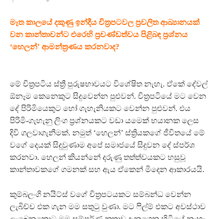
මෑත කාලයේ දකුණු ඉන්දීය චිත්‍රපටවල ප්‍රචලිත ආඛ්‍යානයක්
වන කාන්තාවන්ට එරෙහි ප්‍රචණ්ඩත්වය පිළිබඳ ප්‍රශ්නය
‘හෙලන්’ ආමන්ත්‍රණය කරනවාද?
මේ චිත්‍රපටිය ස්ත්‍රී පුරුෂභාවයට විශේෂිත නැහැ. ඒකේ දේවල්
ඕනෑම කෙනෙකුට සිදුවෙන්න පුළුවන්. චිත්‍රපටියේ මට වෙන
දේ පිරිමියෙකුට හෝ ගැහැනියකට වෙන්න පුළුවන්. එය
පිරිමි-ගැහැනු ලිංග ප්‍රශ්නයකට වඩා යමෙක් භයානක ලෙස
දිවි ගලවාගැනීමක්. නමුත් ‘හෙලන්’ ස්ත්‍රියකගේ ජීවිතයේ මේ
වගේ දෙයක් සිදුවුණාම අපේ සමාජයේ සිදුවන දේ ස්පර්ශ
කරනවා. හෙලන් කියන්නේ දරුණු තත්ත්වයකට හසුවූ
කාන්තාවකගේ ගමනක් සහ ඇය ඒකෙන් මිදෙන ආකාරයයි.
කුම්බලංගි නයිට්ස් වගේ චිත්‍රපටයකට සම්බන්ධ වෙන්න
ලැබිච්ච එක ගැන මම සතුටු වුණා. මට ෆිල්ම් එකට අවස්ථාව
ලැබෙනකොට මම සම්පූර්ණ කතාව දැනගෙන හිටියේ නැහැ.