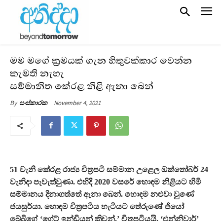
මම මගේ ක්‍රමයක් ගැන හිතුවක්කාර වෙන්න
කැමති නැහැ
සම්මානිත කේරළ නිළි ඇනා බෙන්
November 4, 2021
By
සංස්කාරක
51 වැනි කේරළ රාජ්‍ය චිත්‍රපටි සම්මාන උළෙල ඔක්තෝබර් 24
වැනිදා පැවැත්වුණා. එහිදී 2020 වසරේ හොඳම නිළියට හිමි
සම්මානය දිනාගත්තේ ඇනා බෙන්. හොඳම නළුවා වුණේ
ජයසුර්යා. හොඳම චිත්‍රපටිය හැටියට තේරුණේ ජියෝ
බේබිගේ ‘ග්‍රේට් ඉන්ඩියන් කිචන්.’ චිත්‍රපටියයි. ‘එන්නිවාර්’