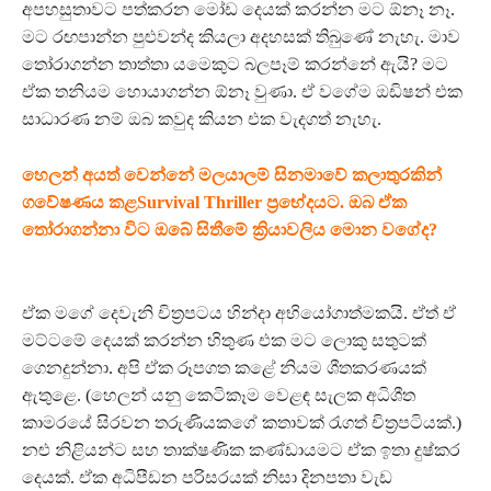
අපහසුතාවට පත්කරන මෝඩ දෙයක් කරන්න මට ඕනෑ නෑ.
මට රඟපාන්න පුළුවන්ද කියලා අදහසක් තිබුණේ නැහැ. මාව
තෝරාගන්න තාත්තා යමෙකුට බලපෑම් කරන්නේ ඇයි? මට
ඒක තනියම හොයාගන්න ඕනෑ වුණා. ඒ වගේම ඔඩිෂන් එක
සාධාරණ නම් ඔබ කවුද කියන එක වැදගත් නැහැ.
හෙලන් අයත් වෙන්නේ මලයාලම් සිනමාවේ කලාතුරකින්
ගවේෂණය කළSurvival Thriller ප්‍රභේදයට. ඔබ ඒක
තෝරාගන්නා විට ඔබේ සිතීමේ ක්‍රියාවලිය මොන වගේද?
ඒක මගේ දෙවැනි චිත්‍රපටය හින්දා අභියෝගාත්මකයි. ඒත් ඒ
මට්ටමේ දෙයක් කරන්න හිතුණ එක මට ලොකු සතුටක්
ගෙනදුන්නා. අපි ඒක රූපගත කළේ නියම ශීතකරණයක්
ඇතුළෙ. (හෙලන් යනු කෙටිකෑම වෙළඳ සැලක අධිශීත
කාමරයේ සිරවන තරුණියකගේ කතාවක් රැගත් චිත්‍රපටියක්.)
නළු නිළියන්ට සහ තාක්ෂණික කණ්ඩායමට ඒක ඉතා දුෂ්කර
දෙයක්. ඒක අධිපීඩන පරිසරයක් නිසා දිනපතා වැඩ