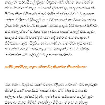
හෙලන් ‘සර්වයිවල් ත්‍රිලර්’ චිත්‍රපටයක්. ඒකට මම මගේම
පර්යේෂණයක් කළා. බොහෝ දර්ශනවල හෙලන් පමණක්
සිටින නිසා චරිතයට ස්තර රාශියක් අවශ්‍ය බව මම ඉගෙන
ගත්තා. චරිතයේ සියලු‍ම අංග වචනයෙන් ගවේෂණය කරන
නිසා මම ඉතා විශ්වාසයෙන් සිටිය යුතුයි. පිටපතෙන් ඔබ්බට,
මම හෙලන්ගේ චරිතය ගැන අධ්‍යයනයක් කළේ එයා කුඩා
කාලයේ කොයි වගේද කියන දේ තේරුම් ගන්න. ඇගේ
ජීවිතයට බලපෑ සිදුවීම් සොයාගන්න. මම ඒවා ලියාගෙන
අධ්‍යක්ෂවරයාට කතා කළා. මම හෙලන් බව මට ඒත්තු
ගන්නන්න මේ දේවල් මට උපකාර කරනවා.
ජෙසී (කප්පිලා) ගැන මොනවද කියන්න තියෙන්නෙ?
එයා මට සම්පූර්ණයෙන්ම භූගෝලීයව වෙනස්. මම හැමදාම
ජීවත් වුණේ නගරයට ආසන්නව. ඒ හින්දා මට එයාව
අල්ලාගන්න දුෂ්කර වුණා. ඉතින් මම සතියකට කලින් ෂූටිං
ස්පොට් එකට ගිහින් නැවතිලා හිටියා. මම ඒ තැන්වල