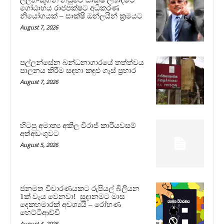
ගෝඨාභය රාජපක්ෂට අධිකරණ
නියෝගයක් – සාක්ෂි ඔන්ලයින් ක්‍රමයට
August 7, 2026
පල්ලන්සේන බන්ධනාගාරයේ තත්ත්වය
පාලනය කිරීම සඳහා කඳුළු ගෑස් ප්‍රහාර
August 7, 2026
හිටපු අමාත්‍ය අකිල විරාජ් කාරියවසම්
අත්අඩංගුවට
August 5, 2026
ජනමත විචාරණයකට රුපියල් බිලියන
1ක් වැය වෙනවා! සූදානමට මාස
දෙකහමාරක් අවශ්‍යයි – රෝහණ
හෙට්ටිආච්චි
August 4, 2026