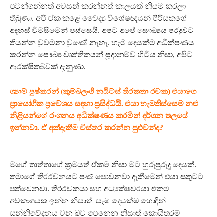
පටන්ගන්නත් අවසන් කරන්නත් කාලයක් නියම කරලා
තිබුණා. අපි ඒක කළේ වෛද්‍ය විශේෂඥයන් පිරිසකගේ
අදහස් විමසීමෙන් පස්සෙයි. අපට අපේ සෞඛ්‍යය පරදුවට
තියන්න වුවමනා වුණේ නැහැ. හැම දෙයක්ම අධීක්ෂණය
කරන්න සෞඛ්‍ය වෘත්තිකයන් සූදානම්ව හිටිය නිසා, අපිට
ආරක්ෂිතබවක් දැනුණා.
ශ්‍යාම් පුෂ්කරන් (කුම්බලංගි නයිට්ස් තිරකතා රචක) එයාගෙ
ප්‍රායෝගික ප්‍රවේශය සඳහා ප්‍රසිද්ධයි. එයා හැමතිස්සෙම නළු
නිළියන්ගේ රංගනය අධීක්ෂණය කරමින් දර්ශන තලයේ
ඉන්නවා. ඒ අත්දැකීම විස්තර කරන්න පුළුවන්ද?
මගේ තාත්තාගේ ක්‍රමයත් ඒකම නිසා මට හුරුපුරුදු දෙයක්.
තමාගේ තිරරචනයට පණ පොවනවා දැකීමෙන් එයා සතුටට
පත්වෙනවා. තිරරචකයා සහ අධ්‍යක්ෂවරයා එකම
අවකාශයක ඉන්න නිසාත්, සෑම දෙයක්ම හොඳින්
සන්නිවේදනය වන බව පෙනෙන නිසාත් කොයිතරම්