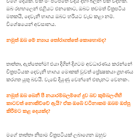
වගේ දෙයක්. ඒක මං පිටපතේ විදිය දිහා බලන එක විදිහක්.
ඔබ රඟහලෙන් එළියට එනකොට, ඔබට තවමත් චිත්‍රපටිය
මතකයි, දෙවැනි භාගය ඔබට හරියට වැඩ කළා නම්.
විශේෂයෙන් අවසානය.
නමුත් ඔබ මේ න්‍යාය තෝරාගත්තේ කොහොමද?
තාත්තා, ඇත්තෙන්ම! එයා දිගින් දිගටම අවධාරණය කරන්නේ
චිත්‍රපටියක දෙවැනි භාගය මොකක් වුවත් ප්‍රේක්‍ෂකයා ග්‍රහණය
කරගත යුතු බවයි. වැඩේ දියුණු වෙන්නේ එතැනට වෙනකං.
නමුත් ඔබ බෙනී පී නයාරම්බලම්ගේ දුව බව කුම්බලංගිහි
කාටවත් නොකිව්වේ ඇයි? ඒක ඔබේ වටිනාකම ඔබම ඔප්පු
කිරීමට කළ දෙයක්ද?
මගේ තාත්තා නිසාම චිත්‍රපටියක් ලබාගෙන ඔහුව