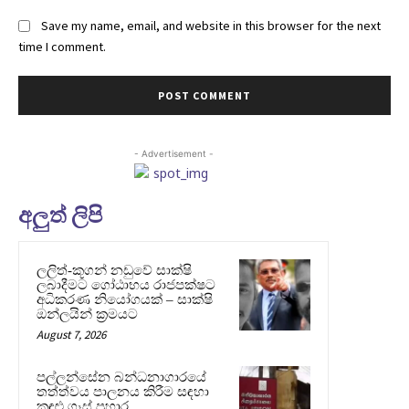
Save my name, email, and website in this browser for the next
time I comment.
- Advertisement -
අලුත් ලිපි
ලලිත්-කූගන් නඩුවේ සාක්ෂි
ලබාදීමට ගෝඨාභය රාජපක්ෂට
අධිකරණ නියෝගයක් – සාක්ෂි
ඔන්ලයින් ක්‍රමයට
August 7, 2026
පල්ලන්සේන බන්ධනාගාරයේ
තත්ත්වය පාලනය කිරීම සඳහා
කඳුළු ගෑස් ප්‍රහාර