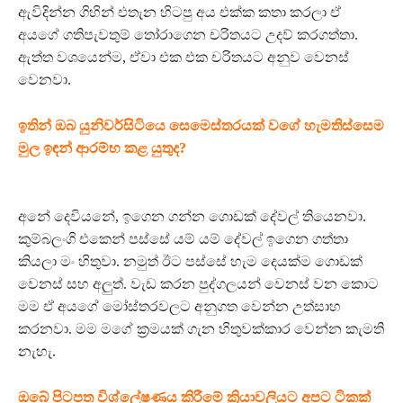
ඇවිදින්න ගිහින් එතැන හිටපු අය එක්ක කතා කරලා ඒ
අයගේ ගතිපැවතුම් තෝරාගෙන චරිතයට උදව් කරගත්තා.
ඇත්ත වශයෙන්ම, ඒවා එක එක චරිතයට අනුව වෙනස්
වෙනවා.
ඉතින් ඔබ යුනිවර්සිටියෙ සෙමෙස්තරයක් වගේ හැමතිස්සෙම
මුල ඉඳන් ආරම්භ කළ යුතුද?
අනේ දෙවියනේ, ඉගෙන ගන්න ගොඩක් දේවල් තියෙනවා.
කුම්බලංගි එකෙන් පස්සේ යම් යම් දේවල් ඉගෙන ගත්තා
කියලා මං හිතුවා. නමුත් ඊට පස්සේ හැම දෙයක්ම ගොඩක්
වෙනස් සහ අලු‍ත්. වැඩ කරන පුද්ගලයන් වෙනස් වන කොට
මම ඒ අයගේ මෝස්තරවලට අනුගත වෙන්න උත්සාහ
කරනවා. මම මගේ ක්‍රමයක් ගැන හිතුවක්කාර වෙන්න කැමති
නැහැ.
ඔබේ පිටපත විශ්ලේෂණය කිරීමේ ක්‍රියාවලියට අපට ටිකක්