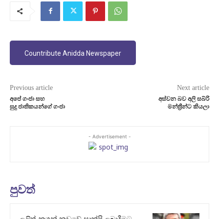
Countribute Anidda Newspaper
Previous article
Next article
අපේ ගංජා සහ
අස්වන බව අලි සබ්රි
සුදු ජාතිකයන්ගේ ගංජා
මන්ත්‍රීන්ට කියලා
- Advertisement -
පුවත්
ලලිත්-කූගන් නඩුවේ සාක්ෂි ලබාදීමට