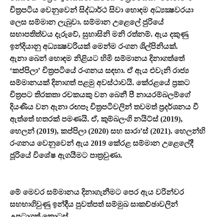
චිත්‍රපටිය වෙනුවෙන් සිද්ධාර්ථ සිවා හොඳම අධ්‍යක්‍ෂවරයා
ලෙස සම්මාන ලැබුවා. සම්මාන උළෙලේ ජුරියේ
සභාපතිත්වය දැරුවේ, සුහාසිනි මනි රත්නම්. ඇය දකුණු
ඉන්දියානු අධ්‍යක්‍ෂවරියක් මෙන්ම රංගන ශිල්පිනියක්.
ඇනා බෙන් හොඳම නිළියට හිමි සම්මානය දිනාගත්තේ
‘කප්පිලා’ චිත්‍රපටියේ රංගනය සඳහා. ඒ ඇය එවැනි රාජ්‍ය
සම්මානයක් දිනාගත් පළමු අවස්ථාවයි. කේරළයේ ප්‍රකට
චිත්‍රපට තිරකතා රචකයකු වන බෙනී පී නායරම්බලම්ගේ
දියණිය වන ඇනා රඟපෑ චිත්‍රපටිවලින් තවමත් ප්‍රදර්ශනය වී
ඇත්තේ හතරක් පමණයි. ඒ, කුම්බලංගි නයිට්ස් (2019),
හෙලන් (2019), කප්පිලා (2020) සහ සාරා’ස් (2021). හෙලන්හි
රංගනය වෙනුවෙන් ඇය 2019 කේරළ සම්මාන උළෙලේදී
ජූරියේ විශේෂ ඇගයීමට පාත්‍රවුණා.
මේ මෙවර සම්මානය දිනාගැනීමට පෙර ඇය වරින්වර
සහභාගිවුණු ඉන්දීය පුවත්පත් සම්මුඛ සාකච්ඡාවලින්
උපුටාගත් කොටස්.