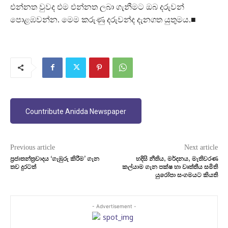
එන්නත වුවද එම එන්නත ලබා ගැනීමට ඔබ දරුවන්
පොළඹවන්න. මෙම කරුණු දරුවන්ද දැනගත යුතුමය.■
Countribute Anidda Newspaper
Previous article
Next article
ප්‍රජාතන්ත්‍රවාදය ‘ගැඹුරු කිරීම’ ගැන
හදිසි නීතිය, මර්දනය, මැතිවරණ
තව දුරටත්
කල්යාම ගැන පක්ෂ හා වෘත්තීය සමිති
යුරෝපා සංගමයට කියති
- Advertisement -