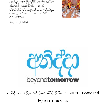
දෙමළ සහ මුස්ලිම් පක්ෂ සමඟ
ජනපති සාකච්ඡා – නව
ව්‍යවස්ථාව, පළාත් සභා ඡන්දය
සහ ඉඩම් ගැටලු කෙරෙහි
අවධානය
August 3, 2026
අනිද්දා පබ්ලිෂර්ස් (ගරන්ටි) ලිමිටඞ් | 2021 | Powered
by BLUESKY.LK