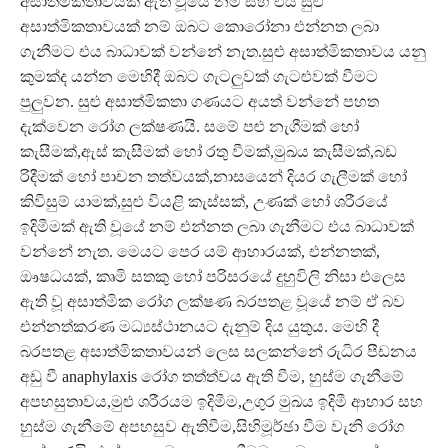
අසාත්මිකතාවයක් ඇති වූයේ නම් සහ එය සුළු
අසාත්මිකතාවයක් නම් ඔබට කොරෝනා එන්නත ලබා
ගැනීමට එය බාධාවක් වන්නේ නැත.සුළු අසාත්මිකතාවය යනු
කුමක්ද යන්න මෙහිදී ඔබට ගැටලුවක් ගැටළුවක් වීමට
පුලුවන. සුළු අසාත්මිකතා ගණයට අයත් වන්නේ පහත
දැක්වෙන රෝග ලක්ෂණයි. සමේ පළු නැගීමක් හෝ
කැසීමක්,ඇස් කැසීමක් හෝ රතු වීමක්,මුඛය කැසීමක්,බඩ
රිදීමක් හෝ පාචන තත්වයක්,නාසයෙන් දියර ගැලීමක් හෝ
කිවිසුම් යාමක්,සුළු වියළි කැස්සක්, උණක් හෝ ශරීරයේ
ඉදිමීමක් ඇති වූයේ නම් එන්නත ලබා ගැනීමට එය බාධාවක්
වන්නේ නැත. මෙයට පෙර යම් ආහාරයක්, එන්නතක්,
ඖෂධයක්, කෘමි සතකු හෝ පරිසරයේ දුහුවිලි නිසා එලෙස
ඇති වූ අසාත්මික රෝග ලක්ෂණ බරපතළ වූයේ නම් ඒ බව
එන්නත්කරණ මධ්‍යස්ථානයට දැනුම් දිය යුතුය. මෙහි දී
බරපතළ අසාත්මිකතාවයන් ලෙස සලකන්නේ රුධිර පීඩනය
අඩු වී anaphylaxis රෝග තත්ත්වය ඇති වීම, හුස්ම ගැනීමේ
අපහසුතාවය,මුළු ශරීරයම ඉදිමීම,උගුර මුඛය ඉදිමී ආහාර සහ
හුස්ම ගැනීමේ අපහසුව ඇතිවීම,සිහිමූර්ඡා වීම වැනි රෝග