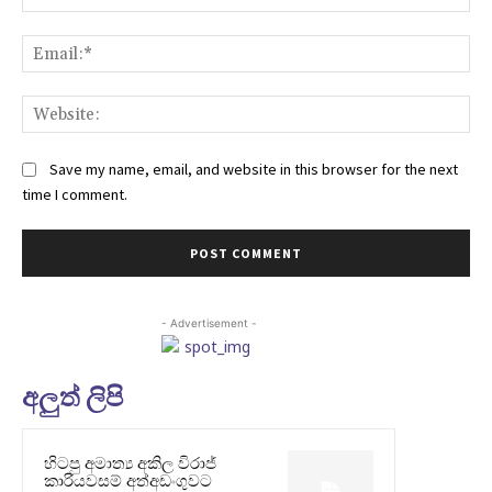
Ema
Web
Save my name, email, and website in this browser for the next
time I comment.
- Advertisement -
අලුත් ලිපි
හිටපු අමාත්‍ය අකිල විරාජ්
කාරියවසම් අත්අඩංගුවට