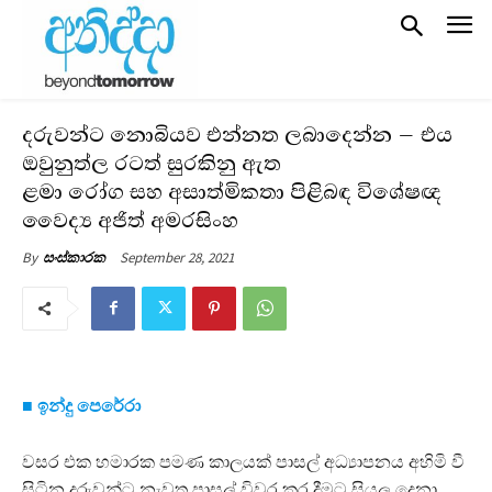
දරුවන්ට නොබියව එන්නත ලබාදෙන්න – එය
ඔවුනුත්ල රටත් සුරකිනු ඇත
ළමා රෝග සහ අසාත්මිකතා පිළිබඳ විශේෂඥ
වෛද්‍ය අජිත් අමරසිංහ
September 28, 2021
By
සංස්කාරක
■ ඉන්දු පෙරේරා
වසර එක හමාරක පමණ කාලයක් පාසල් අධ්‍යාපනය අහිමි වී
සිටින දරුවන්ට නැවත පාසල් විවර කර දීමට සියලු දෙනා