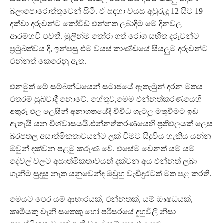
බලාපොරොත්තුවෙන් සිටී. ඒ සඳහා වයස අවුරුදු 12 සිට 19
දක්වා දරුවන්ට කෝවිඩ් එන්නත ලබාදීම මේ දිනවල
ආරම්භවී පවතී. මුලින්ම තෝරා ගත් රෝග සහිත දරුවන්ට
ප්‍රමුඛත්වය දී, ඉන්පසු එම වයස් කාණ්ඩයේ සියලුම දරුවන්ට
එන්නත් කෙරෙනු ඇත.
එනමුත් මේ සම්බන්ධයෙන් සමාජයේ ඇතැමුන් දරන මතය
එතරම් සුබවාදී නොවේ. හේතුව,මෙම එන්නත්කරණයෙහි
අතුරු ඵල ලෙසින් අනාගතයේදී විවිධ ගැටලු මතුවීමට ඉඩ
ඇතැයි යන විශ්වාසයයි.එන්නත්කරණයෙහි ප්‍රතිඵලයක් ලෙස
බරපතල අසාත්මිකතාවයන්ට ලක් වීමට සිදුවිය හැකිය යන්න
ඔවුන් දක්වන පළමු කරුණ වේ. එසේම වෙනත් යම් යම්
දේවල් වලට අසාත්මිකතාවයන් දක්වන අය එන්නත් ලබා
ගැනීම සුදුසු නැත යනුවෙන්ද ඔවුහු වැඩිදුරටත් මත පළ කරති.
මෙයට පෙර යම් ආහාරයක්, එන්නතක්, යම් ඖෂධයක්,
කෘමියකු වැනි සතෙකු හෝ පරිසරයේ දුහුවිලි නිසා