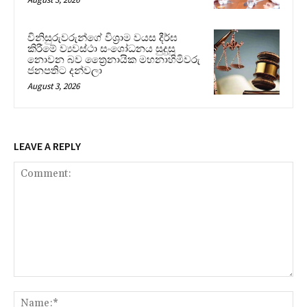
විනිසුරුවරුන්ගේ විශ්‍රාම වයස දීර්ඝ
කිරීමේ ව්‍යවස්ථා සංශෝධනය සුදුසු
නොවන බව ත්‍රෛනායික මහනාහිමිවරු
ජනපතිට දන්වලා
August 3, 2026
LEAVE A REPLY
Comment:
Na