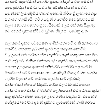
නොවේ.පදනමකින් තොරව ප්‍රකාශ නිකුත් කරන මෙවන්
වෛද්‍යවරුන් සම්බන්ධව නිසි පරීක්ෂණයන් පවත්වා
ඔවුන්ගේ ලියාපදිංචිය වහාම අහෝසි කිරීම ශ්‍රී ලංකා වෛද්‍ය
සභාවේ වගකීමයි. එවිට ඔවුන්ට බටහිර වෛද්‍යවරයෙක්
ලෙස නොව,සාමාන්‍ය පුරවැසියෙක් ලෙස එන්නත පිළිබඳව
තම අදහස් ප්‍රකාශ කිරීමට පුර්ණ නිදහස ලැබෙනු ඇත.
ලෝකයේ දැනට පර්යේෂණ මගින් සනාථ වී ඇති ආකාරයට
කෝවිඩ් එන්නත ලබාගත් අයට පසු කලෙක කෝවිඩ්
වැළඳුණත් එම රෝගය නිසා ඇතිවිය හැකි සංකූලතා සහ මිය
යාම් අඩු වේ. එනිසා එන්නත ලබා ගැනීම කලයුත්තේ අපේම
යහපත උදෙසාය.අනෙක් අතින් විට කෝවිඩ් සඳහා ස්ථිර
ඖෂධයක් තවම සොයාගෙන නොමැති නිසාද එන්නත ලබා
ගැනීම වැදගත් වේ. රෝගය පැතිරයාමේ අඩුවක්ද
එන්නත්කරණයෙන් සිදුවේ. රෝග වලට ඖෂධ සොයා
ගන්නට පෙර එන්නත් මගින්ම ලෝකයෙන් එම රෝගය තුරන්
කළ අවස්ථා තිබේ. හොඳම උදාහරණය වසූරිය යි. එමෙන්ම
පෝලියෝ රෝගය ද දැන් දක්නට ලැබෙන්නේ නැති තරම්ය.