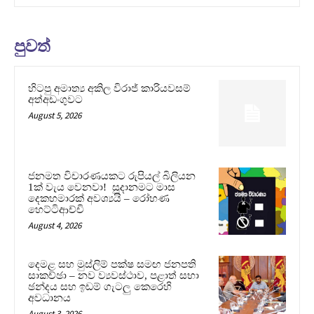
පුවත්
හිටපු අමාත්‍ය අකිල විරාජ් කාරියවසම්
අත්අඩංගුවට
August 5, 2026
ජනමත විචාරණයකට රුපියල් බිලියන
1ක් වැය වෙනවා! සූදානමට මාස
දෙකහමාරක් අවශ්‍යයි – රෝහණ
හෙට්ටිආච්චි
August 4, 2026
දෙමළ සහ මුස්ලිම් පක්ෂ සමඟ ජනපති
සාකච්ඡා – නව ව්‍යවස්ථාව, පළාත් සභා
ඡන්දය සහ ඉඩම් ගැටලු කෙරෙහි
අවධානය
August 3, 2026