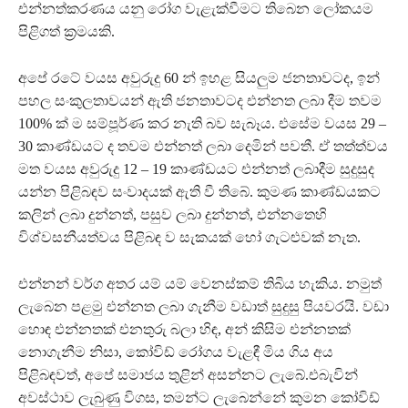
එන්නත්කරණය යනු රෝග වැළැක්වීමට තිබෙන ලෝකයම
පිළිගත් ක්‍රමයකි.
අපේ රටේ වයස අවුරුදු 60 න් ඉහළ සියලුම ජනතාවටද, ඉන්
පහල සංකුලතාවයන් ඇති ජනතාවටද එන්නත ලබා දීම තවම
100% ක් ම සම්පූර්ණ කර නැති බව සැබෑය. එසේම වයස 29 –
30 කාණ්ඩයට ද තවම එන්නත් ලබා දෙමින් පවතී. ඒ තත්ත්වය
මත වයස අවුරුදු 12 – 19 කාණ්ඩයට එන්නත් ලබාදීම සුදුසුද
යන්න පිළිබඳව සංවාදයක් ඇති වී තිබේ. කුමණ කාණ්ඩයකට
කලින් ලබා දුන්නත්, පසුව ලබා දුන්නත්, එන්නතෙහි
විශ්වසනීයත්වය පිළිබඳ ව සැකයක් හෝ ගැටළුවක් නැත.
එන්නන් වර්ග අතර යම් යම් වෙනස්කම් තිබිය හැකිය. නමුත්
ලැබෙන පළමු එන්නත ලබා ගැනීම වඩාත් සුදුසු පියවරයි. වඩා
හොඳ එන්නතක් එනතුරු බලා හිඳ, අන් කිසිම එන්නතක්
නොගැනීම නිසා, කෝවිඩ් රෝගය වැළඳී මිය ගිය අය
පිළිබඳවත්, අපේ සමාජය තුළින් අසන්නට ලැබේ.එබැවින්
අවස්ථාව ලැබුණු විගස, තමන්ට ලැබෙන්නේ කුමන කෝවිඩ්