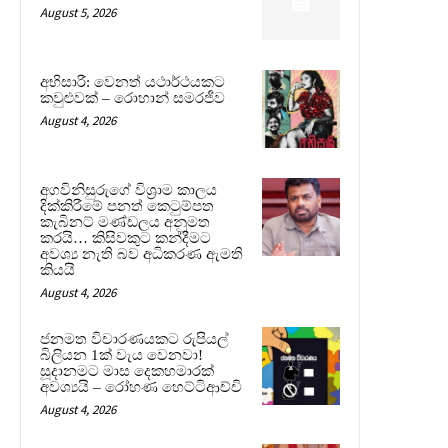
August 5, 2026
අභිසාරී: වෙනත් යථාර්ථයකට
කවුළුවක් – රොහාන් සමරජීව
August 4, 2026
අගවිනිසුරුගේ විශ්‍රාම කාලය
දික්කිරීමේ පනත් කෙටුම්පත
කැබිනට් මණ්ඩලය අනුමත
කරයි… කිසිවකුට කන්දීමට
අවශ්‍ය නැති බව අධිකරණ ඇමති
කියයි
August 4, 2026
ජනමත විචාරණයකට රුපියල්
බිලියන 1ක් වැය වෙනවා!
සූදානමට මාස දෙකහමාරක්
අවශ්‍යයි – රෝහණ හෙට්ටිආච්චි
August 4, 2026