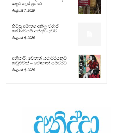
කඳුළු ගෑස් ප්‍රහාර
August 7, 2026
හිටපු අමාත්‍ය අකිල විරාජ්
කාරියවසම් අත්අඩංගුවට
August 5, 2026
අභිසාරී: වෙනත් යථාර්ථයකට
කවුළුවක් – රොහාන් සමරජීව
August 4, 2026