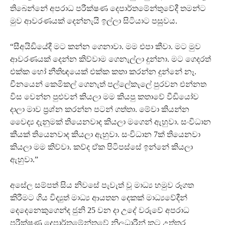
තිබෙන්නේ අපරාධ පරීක්ෂණ දෙපාර්තමේන්තුවේදී තමන්ට
මුව ආවරණයක් දෙන්නැයි ඉල්ලා සිටියාට පසුවය.
“සීඅයිඩියේදී මට කන්න ගෙනාවා. මම එපා කීවා. මට මුව
ආවරණයක් දෙන්න කිව්වාම ගෙනැල්ලා දුන්නා. මට ගෙදරත්
එක්ක හෝ නීතිඥයෙක් එක්ක කතා කරන්න දුන්නේ නෑ.
චීනයෙන් කෙමිකල් ගෙනැත් පල්ලේකැලේ පුරවන එන්නත
විස වෙන්න පුළුවන් කියලා මම කියපු කතාවේ වීඩියෝව
දාලා මාව ප්‍රශ්න කරන්න පටන් ගත්තා. මේවා කියන්න
වෛද්‍ය දැනුමක් තියෙනවාද කියලා මගෙන් ඇහුවා. සංවිධාන
කීයක් තියෙනවාද කියලා ඇහුවා. සංවිධාන 7ක් තියෙනවා
කියලා මම කිව්වා. කව්ද ඒක පිටිපස්සේ ඉන්නේ කියලා
ඇහුවා.”
අසේල සම්පත් සිය නිවසේ පැවැත් වූ මාධ්‍ය හමුව රූගත
කිරීමට ගිය විද්‍යුත් මාධ්‍ය ආයතන දෙකක් මාධ්‍යවේදීන්
දෙදෙනෙකුගෙන්ද ජුනි 25 වන දා උදේ වරුවේ අපරාධ
පරීක්ෂණ දෙපාර්තමේන්තුවේ නිලධාරීන් කට උත්තර