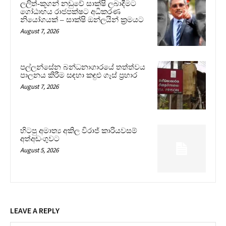
ලලිත්-කූගන් නඩුවේ සාක්ෂි ලබාදීමට
ගෝඨාභය රාජපක්ෂට අධිකරණ
නියෝගයක් – සාක්ෂි ඔන්ලයින් ක්‍රමයට
August 7, 2026
පල්ලන්සේන බන්ධනාගාරයේ තත්ත්වය
පාලනය කිරීම සඳහා කඳුළු ගෑස් ප්‍රහාර
August 7, 2026
හිටපු අමාත්‍ය අකිල විරාජ් කාරියවසම්
අත්අඩංගුවට
August 5, 2026
LEAVE A REPLY