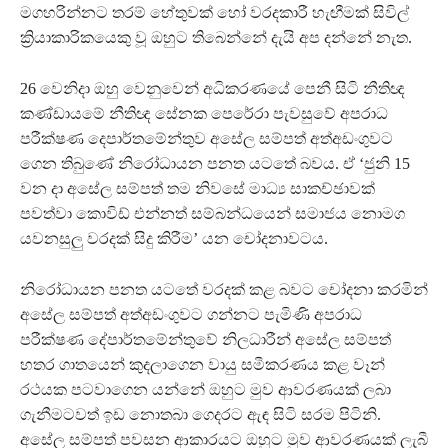
මගහරින්නට තරම් හේතුවක් හෝ වරදකාරී හැඟීමක් සිවිල්
ක්‍රියාකාරිකයෙකු වූ ඔහුට තිබෙන්නේ දැයි අප දන්නේ නැත.
26 වෙනිදා ඔහු වෙනුවෙන් අධිකරණයේ පෙනී සිටි නීතිඥ
කණ්ඩායමේ නීතිඥ සේනක පෙරේරා පැවසුවේ අපරාධ
පරීක්ෂණ දෙපාර්තමේන්තුව අසේල සම්පත් අත්අඩංගුවට
ගෙන තිබුණේ නිරෝධායන පනත යටතේ බවය. ඒ ‘ජුනි 15
වන දා අසේල සම්පත් තම නිවසේ මාධ්‍ය සාකච්ඡාවක්
පවත්වා කොවිඩ් එන්නත් සම්බන්ධයෙන් සමාජය නොමග
යවනසුලු වරදක් සිදු කිරීම’ යන චෝදනාවටය.
නිරෝධායන පනත යටතේ වරදක් කළ බවට චෝදනා කරමින්
අසේල සම්පත් අත්අඩංගුවට ගන්නට පැමිණි අපරාධ
පරීක්ෂණ දේපාර්තමේන්තුවේ නිලධාරීන් අසේල සම්පත්
හතර ගාතයෙන් කුදලාගෙන වායු සමීකරණය කළ වෑන්
රථයක පටවාගෙන යන්නේ ඔහුට මුව ආවරණයක් ලබා
ගැනීමටවත් ඉඩ නොතබා ගෙදරට ඇඳ සිටි සරම පිටිනි.
අසේල සම්පත් පවසන ආකාරයට ඔහුට මුව ආවරණයක් ලැබී