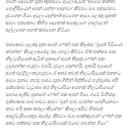
ගමන් දෙවෙනි පුතා කුස්සියට දුවලා ඇවිත් ‘අම්මේ තාත්තා
පොලීසියෙන් අරන් යන්න හදනවා’ කිව්වා. මම ඉස්සරහට
දුවගෙන ගියා. දුවලා දෙන්නත් දුවගෙන ආවා. ලොකු පුතාත්
ආවා. එතකොට කිහිප දෙනෙක් අසේලගේ බෙල්ලෙන්
අල්ලගෙන පහත් කරගෙන හිටියා.
එතකොට ලොකු පුතා අතේ ෆෝන් එක තිබුණා. ‘පුතේ වීඩියෝ
කරන්න’ කියලා අසේල කෑ ගහලා කිව්වා. ඒත් එක්කම එක
නිලධාරියෙක් ඇවිත් පුතාගේ අතේ තිබුණු ෆෝන් එක
උදුරගන්න හැදුවා. මමයි, දුවලා දෙන්නයි, පුතායි එයාගේ
අතේ එල්ලිලා කෑගැහුවා. ඒ අතර තවත් නිලධාරියෙක් එතනට
ආවා. පුතාට ගහපු පාරට පුතා ගිහින් බිත්තියේ හැප්පුණා. අපි
ඔක්කොම වැටුණා. අර නිලධාරියා අනෙක් නිලධාරියාගේ
සහාය ඇතිව පුතාගේ ෆෝන් එක අරන් ගියා. ගමේ මිනිස්සු
ඔක්කොම පාර ගාවට ආවා. ‘මුන් මාව මරන්න ගෙනියනවා
කාට හරි කතා කරලා කියන්න’ කියලා අපිට හිතවත්
අසල්වැසියෙකුට අසේල කිව්වා. එයා සාක්කුවෙන් ෆෝන් එක
අතට ගත්තාම එක නිලධාරියෙක් එයාට ගහන්න ගියා.”