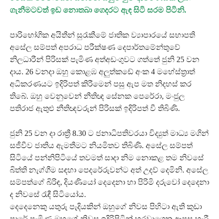
ගැනීමටවත් ඉඩ නොතබා ගෙදරට ඇඳ සිටි සරම පිටිනි.
පාරිභෝගික අයිතීන් සුරැකීමේ ජාතික ව්‍යාපාරයේ සභාපති
අසේල සම්පත් අපරාධ පරීක්ෂණ දෙපාර්තමේන්තුවේ
නිලධාරීන් පිරිසක් පැමිණ අත්අඩංගුවට ගත්තේ ජුනි 25 වන
දාය. 26 වනදා ඔහු කොළඹ අලුත්කඩේ අංක 4 මහේස්ත්‍රාත්
අධිකරණයට ඉදිරිපත් කිරීමෙන් පසු ඇප මත නිදහස් කර
තිබේ. ඔහු වෙනුවෙන් නීතිඥ සේනක පෙරේරා, මංජුල
පතිරාජ ඇතුළු නීතිඥවරුන් පිරිසක් ඉදිරිපත් වී තිබිණි.
ජුනි 25 වන දා රාත්‍රී 8.30 ට ජනාධිපතිවරයා විද්‍යුත් මාධ්‍ය මගින්
සජීවීව ජාතිය ඇමතීමට නියමිතව තිබිණි. අසේල සම්පත්
සිටියේ පන්නිපිටියේ තවමත් සාදා නිම නොකළ තම නිවසේ
බිත්ති නැග්ගීම සඳහා පෙදරේරුවන්ට අත් උදව් දෙමිනි. අසේල
සම්පත්ගේ බිරිඳ, දියණියෝ දෙදෙනා හා පිරිමි දරුවෝ දෙදෙනා
ද නිවසේ රැඳී සිටියෝය.
දෙදෙනෙකු යතුරු පැදියකින් ඔහුගේ නිවස පිහිටා ඇති කුඩා
පාරේ පැමිණ ඔහුගේ නිවස ඉදිරිපිටින් හරවාගෙන ආපසු හැරී