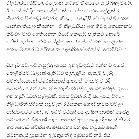
නිලධාරියා කිව්වා. එතැනින් පස්සේ ඒ අයගේ සැර බාල වුණා.
ඊට පස්සේ දිගටම කෝල් එන්න ගත්තා. ‘අරගොල්ලන්ට
කියන්න විත්ඩ්‍රෝ වෙන්න කියලා. පොලීසියට මැසේජ් එකක්
දෙන්න කියලා කියන්න.’ ඒ නිලධාරියා ළඟ හිටපු කෙනෙක්ට
කිව්වා. මාව ගෙනියන්න ගියේ කොළඹ පැත්තට නෙමේ
අනික් පැත්තට. ඒත් කෝල් එකෙන් පස්සේ මාව කෙලින්ම
කොළඹ අපරාධ පරීක්ෂණ දෙපාර්තමේන්තුවට ගෙනිච්චා.’
ඕනෑම වෙලාවක පුද්ගලයෙක් අත්අඩංගුවට ගන්නට රහස්
පොලීසියට බලයක් ඇති බව පැහැදිලිය. ඇතැම් වැරදි
සම්බන්ධයෙන් වරෙන්තුවක් ඇතුවත්, ඇතැම් වැරදි
සම්බන්ධයෙන් වරෙන්තු නැතිවත් පුද්ගලයෙකු අත්අඩංගුවට
ගත හැකි බවත් සැබෑවකි. එසේ වුවත් රාත්‍රි කාලයේ, විශාල
නිලධාරීන් පිරිසක් සුදු වෑන් රථයකින් ගොස් නිවස වටලා
අත්අඩංගුවට ගන්නට තරම් වරදක් අප දන්නා තරමින් අසේල
සම්පත් කර තිබුණේ නැත. අනෙක් අතට ඔහුට දිනයක් නියම
කර අපරාධ පරීක්ෂණ දෙපාර්තමේන්තුව හමුවේ පෙනී
සිටින්නැයි දූරකථන ඇමතුමක් දී පැවසුවේ නම් එය