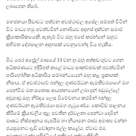
ලබාගෙන තිබේ.
මහජනයා පීඩාවට පත්වන අවස්ථාවල අසේල සම්පත් විටින්
විට මාධ්‍ය හමු පවත්වමින් නොබියව අදහස් දක්වන සමාජ
ක්‍රියාකාරිකයෙකි. ඇතැම් විට ඔහු එසේ කරන්නේ ඔහුට
අභිමත දේශපාලන අදහසක් වෙනුවෙන්ද විය හැකිය.
මීට පෙර අප්‍රේල් මාසයේ 13 වන දා ඔහු අත්අඩංගුවට ගෙන
අධිකරණයට ඉදිරිපත් කළේ මාධ්‍ය සාකච්ඡාවක් පවත්වමින්
පාරිභෝගික අධිකාරිය සම්බන්ධයෙන් ඔහු කළ ප්‍රකාශක්
නිසාය. ඒ අවස්ථාවේ බන්දුල ගුණවර්ධන ඇමතිවරයාගේ මග
පෙන්වීම මත සතොස ආයතනයෙන් ලබා දුන් බඩුමල්ලේ
අඩුපාඩු ඔහු නිර්දය ලෙස විවේචනය කරමින් බන්දුල
ගුණවර්ධන ඇමතිවරයා සමග ගැටුණේය. කොවිඩ් පාලනය
කිරීමේ ක්‍රියාවලිය තුළ පවතින දුර්වලතා පෙන්වා දෙමින්
ඖෂධ නිෂ්පාදනය සැපයීම හා නියාමන රාජ්‍ය අමාත්‍ය චන්න
ජයසුමනට දැඩි චෝදනා එල්ල කළේය. ඒවාට එම
අමාත්‍යවරුන්ද ප්‍රසිද්ධියේ ප්‍රතිචාර දක්වා තිබිණි.