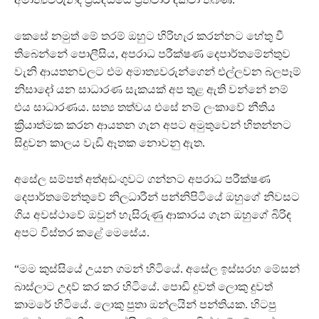
කෙසේ නමුත් මේ තරම් ඔහුට හිරිහැර කරන්නට හේතු වී
තිබෙන්නේ පොලීසිය, අපරාධ පරීක්ෂණ දෙපාර්තමේන්තුව
වැනි ආයතනවලට එම අමාත්‍යවරුන්ගෙන් එල්ලවන බලපෑම්
නිසාදෝ යන සාධාරණ සැකයක් අප තුළ ඇති වන්නේ නම්
එය සාධාරණය. සත්‍ය තත්වය එසේ නම් ලංකාවේ නීතිය
ක්‍රියාත්මක කරන ආයතන ගැන අපට අමුතුවෙන් හිතන්නට
සිදුවන කාලය වැඩි ඈතක නොවනු ඇත.
අසේල සම්පත් අත්අඩංගුවට ගන්නට අපරාධ පරීක්ෂණ
දෙපාර්තමේන්තුවේ නිලධාරීන් පන්නිපිටියේ ඔහුගේ නිවසට
ගිය අවස්ථාවේ ඔවුන් හැසිරුණු ආකාරය ගැන ඔහුගේ බිරිඳ
අපට විස්තර කළේ මෙසේය.
“මම කුස්සියේ උයන ගමන් හිටියේ. අසේල ඉස්සරහ මේසන්
බාස්ලාට උදව් කර කර හිටියේ. පොඩි දුවත් ලොකු දුවත්
කාමරේ හිටියේ. ලොකු පුතා ඔන්ලයින් පන්තියක. හිටපු