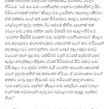
එකක් ගහගෙන ඔන්ලයින් පන්තියකට සම්බන්ධ වෙලා
හිටියේ. ‘මේ අය මාව ගෙනියන්න හදනවා ඉක්මනින් ලයිව්
වීඩියෝ එකක් ගන්න’ කියලා මම ළමයින්ට කෑගහලා කිව්වා.
ඒත් එක්කම මගේ අත් දෙක පිටිපස්සට කරලා, පහත් කරලා
බෙල්ලෙන් අල්ල ගත්තා. ඊට පස්සේ කිහිප දෙනෙක් එක්
වෙලා මාව උස්ස ගත්තා. සරම විතරයි මම ඇඳලා හිටියේ.
‘මෙන්න සීඅයිඩී එකෙන් මාව මරන්න ගෙනියනවෝ’ කියලා
මම කෑගැහුවා. කෑගහනකොට කෙනෙක් මගේ කට හයියෙන්
තද කරලා මට පහර දුන්නා. මගේ ගෙදර ඉඳලා කුඩා පාරට
වැටෙන තැන සුදු පාට කේඩීඑච් වෑන් රථයක් පැත්තේ දොර
ඇරලා නවත්තලා තිබුණා. ඒකේ පිටිපස්සේ සීට් එකට මාව
වීසි කළා. මට හුස්ම ගන්න බැරි වෙන්න ආයෙත් කෙනෙක්
මගේ මුහුණ අතින් තද කරගෙන හිටියා. ඒ වෙනකොට මගේ
අතකට මාංචු දාලා තිබුණේ. මම හයියෙන් දඟලනකොට
‘යමංකෝ උඹට දෙන්න’ කියලා මාව අතෑරියා. දොර වහලා
වෑන් එක වේගයෙන් පල්ලමට බැහැලා ගම ඇතුළ පැත්තට
ගියා.”