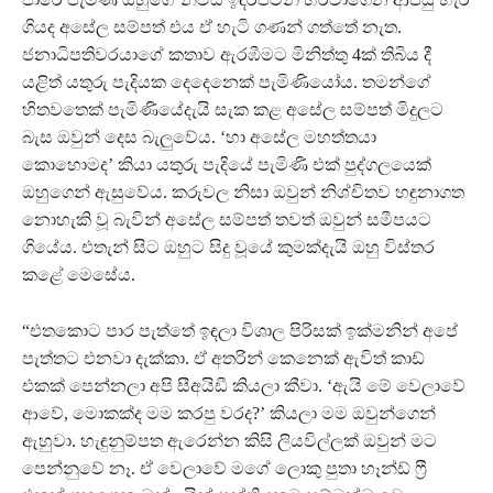
ගියද අසේල සම්පත් එය ඒ හැටි ගණන් ගත්තේ නැත.
ජනාධිපතිවරයාගේ කතාව ඇරඹීමට මිනිත්තු 4ක් තිබිය දී
යළිත් යතුරු පැදියක දෙදෙනෙක් පැමිණියෝය. තමන්ගේ
හිතවතෙක් පැමිණියේදැයි සැක කළ අසේල සම්පත් මිදුලට
බැස ඔවුන් දෙස බැලුවේය. ‘හා අසේල මහත්තයා
කොහොමද’ කියා යතුරු පැදියේ පැමිණි එක් පුද්ගලයෙක්
ඔහුගෙන් ඇසුවේය. කරුවල නිසා ඔවුන් නිශ්චිතව හඳුනාගත
නොහැකි වූ බැවින් අසේල සම්පත් තවත් ඔවුන් සමීපයට
ගියේය. එතැන් සිට ඔහුට සිදු වූයේ කුමක්දැයි ඔහු විස්තර
කළේ මෙසේය.
“එතකොට පාර පැත්තේ ඉඳලා විශාල පිරිසක් ඉක්මනින් අපේ
පැත්තට එනවා දැක්කා. ඒ අතරින් කෙනෙක් ඇවිත් කාඩ්
එකක් පෙන්නලා අපි සීඅයිඩී කියලා කීවා. ‘ඇයි මේ වෙලාවේ
ආවේ, මොකක්ද මම කරපු වරද?’ කියලා මම ඔවුන්ගෙන්
ඇහුවා. හැඳුනුම්පත ඇරෙන්න කිසි ලියවිල්ලක් ඔවුන් මට
පෙන්නුවේ නෑ. ඒ වෙලාවේ මගේ ලොකු පුතා හෑන්ඩ් ෆ්‍රී