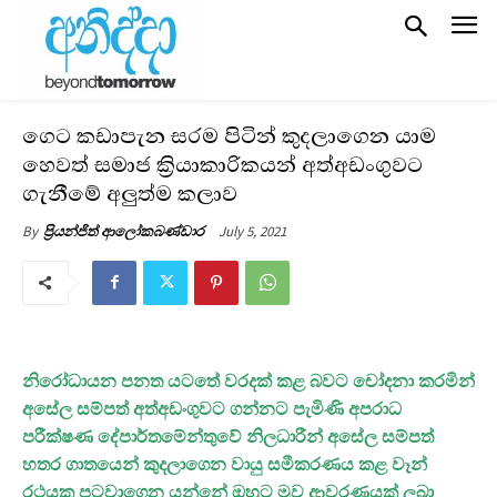
ගෙට කඩාපැන සරම පිටින් කුදලාගෙන යාම
හෙවත් සමාජ ක්‍රියාකාරිකයන් අත්අඩංගුවට
ගැනීමේ අලුත්ම කලාව
July 5, 2021
By
ප්‍රියන්ජිත් ආලෝකබණ්ඩාර
නිරෝධායන පනත යටතේ වරදක් කළ බවට චෝදනා කරමින්
අසේල සම්පත් අත්අඩංගුවට ගන්නට පැමිණි අපරාධ
පරීක්ෂණ දේපාර්තමේන්තුවේ නිලධාරීන් අසේල සම්පත්
හතර ගාතයෙන් කුදලාගෙන වායු සමීකරණය කළ වෑන්
රථයක පටවාගෙන යන්නේ ඔහුට මුව ආවරණයක් ලබා