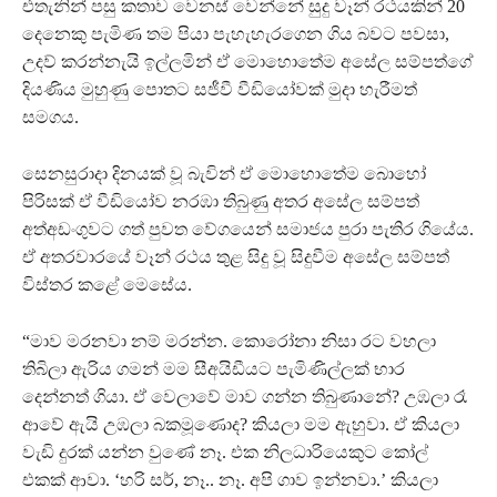
එතැනින් පසු කතාව වෙනස් වෙන්නේ සුදු වෑන් රථයකින් 20
දෙනෙකු පැමිණ තම පියා පැහැහැරගෙන ගිය බවට පවසා,
උදව් කරන්නැයි ඉල්ලමින් ඒ මොහොතේම අසේල සම්පත්ගේ
දියණිය මුහුණු පොතට සජීවී වීඩියෝවක් මුදා හැරීමත්
සමගය.
සෙනසුරාදා දිනයක් වූ බැවින් ඒ මොහොතේම බොහෝ
පිරිසක් ඒ වීඩියෝව නරඹා තිබුණු අතර අසේල සම්පත්
අත්අඩංගුවට ගත් පුවත වේගයෙන් සමාජය පුරා පැතිර ගියේය.
ඒ අතරවාරයේ වෑන් රථය තුළ සිදු වූ සිදුවීම අසේල සම්පත්
විස්තර කළේ මෙසේය.
“මාව මරනවා නම් මරන්න. කොරෝනා නිසා රට වහලා
තිබිලා ඇරිය ගමන් මම සීඅයිඩීයට පැමිණිල්ලක් භාර
දෙන්නත් ගියා. ඒ වෙලාවේ මාව ගන්න තිබුණානේ? උඹලා රෑ
ආවේ ඇයි උඹලා බකමූණොද? කියලා මම ඇහුවා. ඒ කියලා
වැඩි දුරක් යන්න වුණේ නෑ. එක නිලධාරියෙකුට කෝල්
එකක් ආවා. ‘හරි සර්, නෑ.. නෑ. අපි ගාව ඉන්නවා.’ කියලා