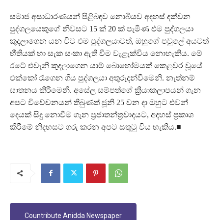
සමාජ අසාධාරණයන් පිළිබඳව නොබියව අදහස් දක්වන
පුද්ගලයෙකුගේ නිවසට 15 ක් 20 ක් පැමිණ එම පුද්ගලයා
කුදලාගෙන යන විට එම පුද්ගලයාටත්, ඔහුගේ පවුලේ අයටත්
භීතියක් හා සැක සංකා ඇති වීම වැළැක්විය නොහැකිය. මේ
රටේ එවැනි කුදලාගෙන යාම් බොහෝමයක් කෙළවර වූයේ
එක්කෝ රැගෙන ගිය පුද්ගලයා අතුරුදන්වීමෙනි. නැත්නම්
ඝාතනය කිරීමෙනි. අසේල සම්පත්ගේ ක්‍රියාකලාපයන් ගැන
අපට විවේචනයන් තිබුණත් ජූනි 25 වන දා ඔහුට එවන්
දෙයක් සිදු නොවීම ගැන ප්‍රජාතන්ත්‍රවාදයට, අදහස් ප්‍රකාශ
කිරීමේ නිදහසට ගරු කරන අපට සතුටු විය හැකිය.■
Countribute Anidda Newspaper