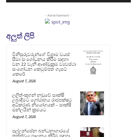
- Advertisement -
අලුත් ලිපි
විනිසුරුවරුන්ගේ විශ්‍රාම වයස්
සීමා සංශෝධනය කිරීම සඳහා
වන 22 වැනි ආණ්ඩුක්‍රම ව්‍යවස්ථා
සංශෝධන කෙටුම්පත ගැසට්
කෙරේ
August 7, 2026
ලලිත්-කූගන් නඩුවේ සාක්ෂි
ලබාදීමට ගෝඨාභය රාජපක්ෂට
අධිකරණ නියෝගයක් – සාක්ෂි
ඔන්ලයින් ක්‍රමයට
August 7, 2026
පල්ලන්සේන බන්ධනාගාරයේ
තත්ත්වය පාලනය කිරීම සඳහා