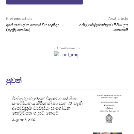
Previous article
Next article
අපේ හෙට දවස කෙසේ විය හැකිද?
රනිල් පාර්ලිමේන්තුවේ සිටිය යුතු
(පළමු කොටස)
කෙනෙකි
- Advertisement -
පුවත්
විනිසුරුවරුන්ගේ විශ්‍රාම වයස් සීමා
සංශෝධනය කිරීම සඳහා වන 22 වැනි
ආණ්ඩුක්‍රම ව්‍යවස්ථා සංශෝධන
කෙටුම්පත ගැසට් කෙරේ
August 7, 2026