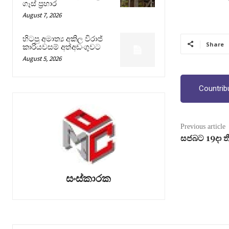
ගෑස් ප්‍රහාර
August 7, 2026
හිටපු අමාත්‍ය අකිල විරාජ්
Share
කාරියවසම් අත්අඩංගුවට
August 5, 2026
Countrib
Previous article
සජබට 19දා ත
සංස්කාරක