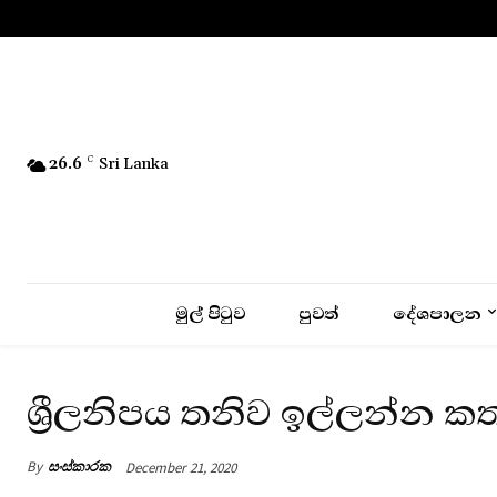
No menu items!
26.6
C
Sri Lanka
මුල් පිටුව
පුවත්
දේශපාලන
ශ්‍රීලනිපය තනිව ඉල්ලන්න ක
By
සංස්කාරක
December 21, 2020