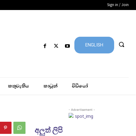
Sign in / Join
ENGLISH
කතුවැකිය
කාටූන්
විඩීයෝ
- Advertisement -
අලුත් ලිපි