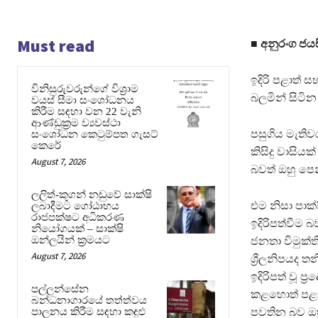
Must read
■ අනුරංග ජය
ඉදිරි පළාත් ස
විනිසුරුවරුන්ගේ විශ්‍රාම
බලමින් සිටි
වයස් සීමා සංශෝධනය
කිරීම සඳහා වන 22 වැනි
ආණ්ඩුක්‍රම ව්‍යවස්ථා
පසුගිය මැතිව
සංශෝධන කෙටුම්පත ගැසට්
කෙරේ
කිසිදු වාසිය
August 7, 2026
බවත් ඔහු පෙ
ලලිත්-කූගන් නඩුවේ සාක්ෂි
එම නිසා පාක
ලබාදීමට ගෝඨාභය
රාජපක්ෂට අධිකරණ
ඉදිරිපත්වීම 
නියෝගයක් – සාක්ෂි
ඔන්ලයින් ක්‍රමයට
ජනතා විමුක
August 7, 2026
ශ්‍රීලනිපයද 
ඉදිරිපත් වූ ප
පල්ලන්සේන
කළහොත් පළාත්
බන්ධනාගාරයේ තත්ත්වය
පාලනය කිරීම සඳහා කඳුළු
පවතින බව ඔහ