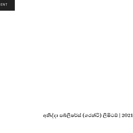
අනිද්දා පබ්ලිෂර්ස් (ගරන්ටි) ලිමිටඞ් | 