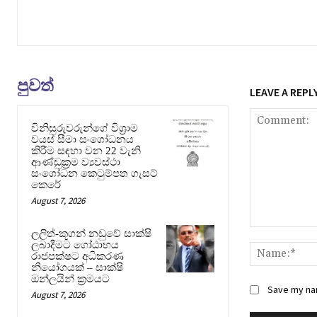
පුවත්
LEAVE A REPL
විනිසුරුවරුන්ගේ විශ්‍රාම
වයස් සීමා සංශෝධනය
කිරීම සඳහා වන 22 වැනි
ආණ්ඩුක්‍රම ව්‍යවස්ථා
සංශෝධන කෙටුම්පත ගැසට්
කෙරේ
August 7, 2026
Comment:
ලලිත්-කූගන් නඩුවේ සාක්ෂි
ලබාදීමට ගෝඨාභය
රාජපක්ෂට අධිකරණ
නියෝගයක් – සාක්ෂි
ඔන්ලයින් ක්‍රමයට
Save my nam
August 7, 2026