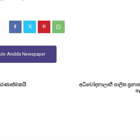
ute Anidda Newspaper
ීරණාත්මකයි
අධිචෝදනාලාභී පාලිත ප්‍රනාන්
ල