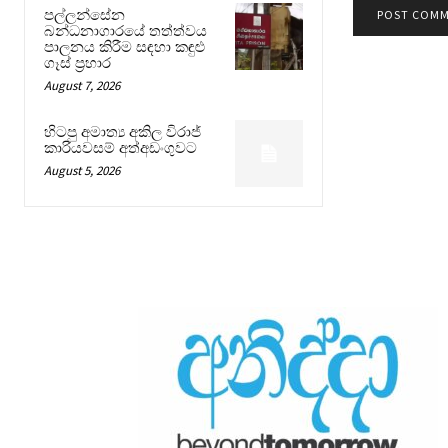
පල්ලන්සේන
බන්ධනාගාරයේ තත්ත්වය
පාලනය කිරීම සඳහා කඳුළු
ගෑස් ප්‍රහාර
August 7, 2026
හිටපු අමාත්‍ය අකිල විරාජ්
කාරියවසම් අත්අඩංගුවට
August 5, 2026