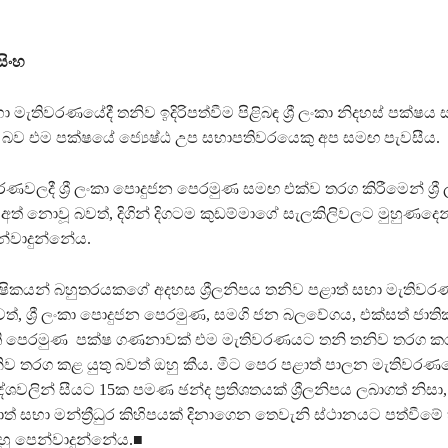
සිංහ
භා මැතිවරණයේදී තනිව ඉදිරිපත්වීම පිළිබඳ ශ්‍රී ලංකා නිදහස් පක්ෂය
න බව එම පක්ෂයේ ජ්‍යෙෂ්ඨ උප සභාපතිවරයෙකු අප සමඟ පැවසීය.
රණවලදී ශ්‍රී ලංකා පොදුජන පෙරමුණ සමඟ එක්ව තරග කිරීමෙන් ශ්‍ර
ක් අත් නොවූ බවත්, දිගින් දිගටම කුඩම්මාගේ සැලකිලිවලට මුහුණදෙන්
න්වාදුන්නේය.
්ෂිකයන් බහුතරයකගේ අදහස ශ්‍රීලනිපය තනිව පළාත් සභා මැතිව
බවත්, ශ්‍රී ලංකා පොදුජන පෙරමුණ, සමගි ජන බලවේගය, එක්සත් ජාත
්ති පෙරමුණ පක්ෂ ගණනාවක් එම මැතිවරණයට තනි තනිව තරග ක
තනිව තරග කළ යුතු බවත් ඔහු කීය. මීට පෙර පළාත් පාලන මැතිවරණ
්‍රදේශවලින් සීයට 15ක පමණ ඡන්ද ප්‍රතිශතයක් ශ්‍රීලනිපය ලබාගත් නි
 සභා මන්ත්‍රීධුර කිහිපයක් දිනාගෙන තෙවැනි ස්ථානයට පත්වීමේ
ු පෙන්වාදුන්නේය.■