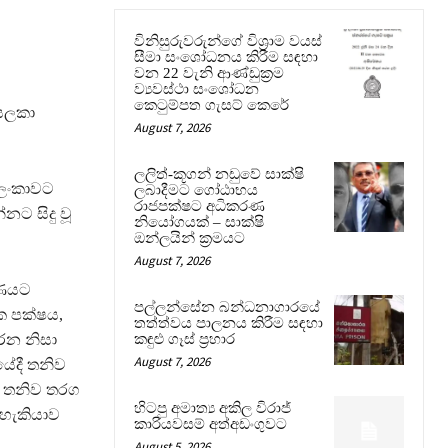
විනිසුරුවරුන්ගේ විශ්‍රාම වයස්
සීමා සංශෝධනය කිරීම සඳහා
වන 22 වැනි ආණ්ඩුක්‍රම
ව්‍යවස්ථා සංශෝධන
කෙටුම්පත ගැසට් කෙරේ
 සලකා
August 7, 2026
ලලිත්-කූගන් නඩුවේ සාක්ෂි
ී ලංකාවට
ලබාදීමට ගෝඨාභය
රාජපක්ෂට අධිකරණ
නට සිදු වූ
නියෝගයක් – සාක්ෂි
ඔන්ලයින් ක්‍රමයට
August 7, 2026
රණයට
පල්ලන්සේන බන්ධනාගාරයේ
ික පක්ෂය,
තත්ත්වය පාලනය කිරීම සඳහා
රන නිසා
කඳුළු ගෑස් ප්‍රහාර
August 7, 2026
යේදී තනිව
සා, තනිව තරග
හිටපු අමාත්‍ය අකිල විරාජ්
 හැකියාව
කාරියවසම් අත්අඩංගුවට
August 5, 2026