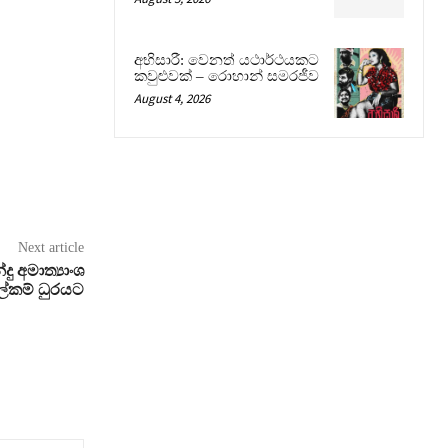
අභිසාරී: වෙනත් යථාර්ථයකට
කවුළුවක් – රොහාන් සමරජීව
August 4, 2026
Next article
දු අමාත්‍යාංශ
ේකම් ධුරයට