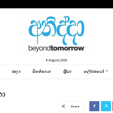
8 August,2026
කලා
විශේෂාංග
ක්‍රිඩා
ලේඛකයෝ
තා
Share