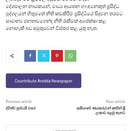
දේශපාලන නායකයන්, මාධ්‍ය ආයතන හා අනෙකුත් ප්‍රසිද්ධ
පුද්ගලයන් හිතුමතේ නීති කඩකිරීම් ප්‍රසිද්ධියේ සිදුවන තරමට
සාමාන්‍ය ජනතාවගෙන්ද නීති රැකීමක් අපේක්ෂා කළ
නොහැකි බව අමුතුවෙන් විස්තර කළ යුතු නැත.
Countribute Anidda Newspaper
Previous article
Next article
ද්විත්ව පුරවැසි වසර
ආසියාවේ ණයකරුවන් අතරින් ශ්‍රී
ලංකාව පළමු තැනට
- Advertisement -