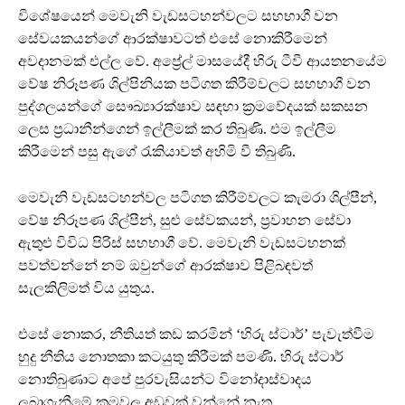
විශේෂයෙන් මෙවැනි වැඩසටහන්වලට සහභාගී වන
සේවයකයන්ගේ ආරක්ෂාවටත් එසේ නොකිරීමෙන්
අවදානමක් එල්ල වේ. අප්‍රේල් මාසයේදී හිරු ටීවී ආයතනයේම
වේෂ නිරූපණ ශිල්පිනියක පටිගත කිරීම්වලට සහභාගී වන
පුද්ගලයන්ගේ සෞඛ්‍යාරක්ෂාව සඳහා ක්‍රමවේදයක් සකසන
ලෙස ප්‍රධානීන්ගෙන් ඉල්ලීමක් කර තිබුණි. එම ඉල්ලීම
කිරීමෙන් පසු ඇගේ රැකියාවත් අහිමි වී තිබුණි.
මෙවැනි වැඩසටහන්වල පටිගත කිරීම්වලට කැමරා ශිල්පීන්,
වේෂ නිරූපණ ශිල්පීන්, සුළු සේවකයන්, ප්‍රවාහන සේවා
ඇතුළු විවිධ පිරිස් සහභාගී වේ. මෙවැනි වැඩසටහනක්
පවත්වන්නේ නම් ඔවුන්ගේ ආරක්ෂාව පිළිබඳවත්
සැලකිලිමත් විය යුතුය.
එසේ නොකර, නීතියත් කඩ කරමින් ‘හිරු ස්ටාර්’ පැවැත්වීම
හුදු නීතිය නොතකා කටයුතු කිරීමක් පමණි. හිරු ස්ටාර්
නොතිබුණාට අපේ පුරවැසියන්ට විනෝදාස්වාදය
ලබාගැනීමේ ක්‍රමවල අඩුවක් වන්නේ නැත.