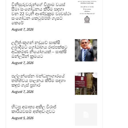
විනිසුරුවරුන්ගේ විශ්‍රාම වයස්
සීමා සංශෝධනය කිරීම සඳහා
වන 22 වැනි ආණ්ඩුක්‍රම ව්‍යවස්ථා
සංශෝධන කෙටුම්පත ගැසට්
කෙරේ
August 7, 2026
ලලිත්-කූගන් නඩුවේ සාක්ෂි
ලබාදීමට ගෝඨාභය රාජපක්ෂට
අධිකරණ නියෝගයක් – සාක්ෂි
ඔන්ලයින් ක්‍රමයට
August 7, 2026
පල්ලන්සේන බන්ධනාගාරයේ
තත්ත්වය පාලනය කිරීම සඳහා
කඳුළු ගෑස් ප්‍රහාර
August 7, 2026
හිටපු අමාත්‍ය අකිල විරාජ්
කාරියවසම් අත්අඩංගුවට
August 5, 2026