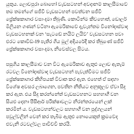
යුතුය. ලොවපුරා බොහෝ වැඩසටහන් අවදානම් කාලසීමාවේ
තම තමන්ගේ සජීවී වැඩසටහන් පවත්වන සජීවී
ප්‍රේක්ෂකාගාර වසා දමා තිබුණි. කොටින්ම කිවහොත්, ඩොලර්
මිලියන ගණන් වටිනා ඇමෙරිකාවේ දැවැන්තම විනෝදාස්වාද
වැඩසටහනක් වන ‘සැටඬේ නයිට් ලයිව්’ වැඩසටහන පවා
එරට කොවිඞ්-19 පැතිර ගිය මුල් අදියරේදී කර තිබුණේ සජීවී
ප්‍රේක්ෂකාගාර වසා දමා, නිවෙස්වල සිටය.
පසුගිය කාලසීමාව වන විට ඇමෙරිකාව ඇතුළු ලොව ඇතැම්
රටවල විනෝදාස්වාද වැඩසටහන් පැවැත්වීමට සජීවී
ප්‍රේක්ෂකාගාර කිහිපයක් විවෘත කර ඇත. එහෙත් ඒ සඳහා
විශේෂ අවසර ලබාගෙන, පවතින නීතියට අනුකූලව ඒවා සිදු
කර ඇත. එය සිදු කරන්නේත් වැඩසටහනට සහභාගී වන
සියළු දෙනා පීසීආර් පරීක්ෂාවලට නිරන්තරයෙන් ලක්
කරමින් ය. වැඩසටහන්වලට සහභාගී වන පුද්ගලයන්
පවුල්වලින් වෙන් කර තැබීම ඇතුළු නොයෙකුත් ක්‍රමවේද
එවැනි රටවල්වල පාවිච්චි කරයි.