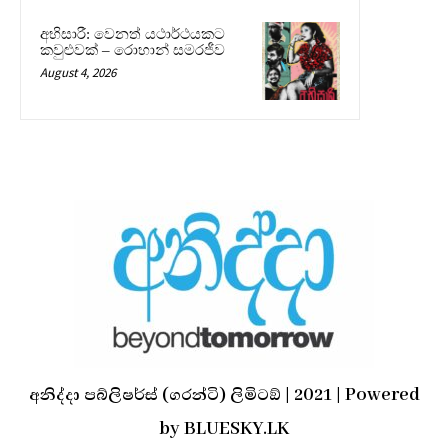
අභිසාරී: වෙනත් යථාර්ථයකට
කවුළුවක් – රොහාන් සමරජීව
August 4, 2026
අනිද්දා පබ්ලිෂර්ස් (ගරන්ටි) ලිමිටඞ් | 2021 | Powered
by BLUESKY.LK