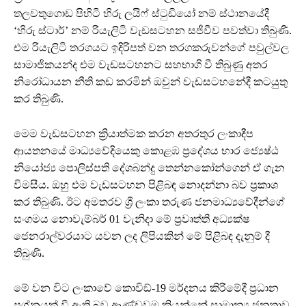
තලවතුගොඩ පිහිටි හිරු ලයිෆ් ස්ටුඩියෝ නම් ස්ථානයේදී
‘හිරු ස්ටාර්’ නම් රියැලිටි වැඩසටහන සජීවීව පවත්වා තිබුණි.
එම රියැලිටි තරගයට ඉදිරිපත් වන තරගකරුවන්ගේ පවුල්වල
සාමාජිකයන්ද එම වැඩසටහනට සහභාගි වී තිබුණු අතර
නිරෝධායන නීති කඩ කරමින් ඔවුන් වැඩසටහනේදී කටයුතු
කර තිබුණි.
මෙම වැඩසටහන ක්‍රියාත්මක කරන අතරතුර ලංකාදීප
ආයතනයේ මාධ්‍යවේදියෙකු කොළඹ ප්‍රදේශය භාර ජ්‍යෙෂ්ඨ
නියෝජ්‍ය පොලිස්පති දේශබන්දු තෙන්නකෝන්ගෙන් ඒ ගැන
විමසීය. ඔහු එම වැඩසටහන පිළිබඳ නොදන්නා බව ප්‍රකාශ
කර තිබුණි. ඊට අමතරව ශ්‍රී ලංකා තරුණ ජනමාධ්‍යවේදීන්ගේ
සංගමය නොවැම්බර් 01 වැනිදා මේ ප්‍රවෘත්ති අධ්‍යක්ෂ
ජෙනරාල්වරයාට යවන ලද ලිපියකින් මේ පිළිබඳ දැනුම් දී
තිබුණි.
මේ වන විට ලංකාවේ කොවිඞ්-19 මර්දනය කිරීමේදී ප්‍රධාන
ප්‍රශ්නයක් වී ඇති බව ආණ්ඩුවම කියන්නේ සාමාන්‍ය ජනතාව