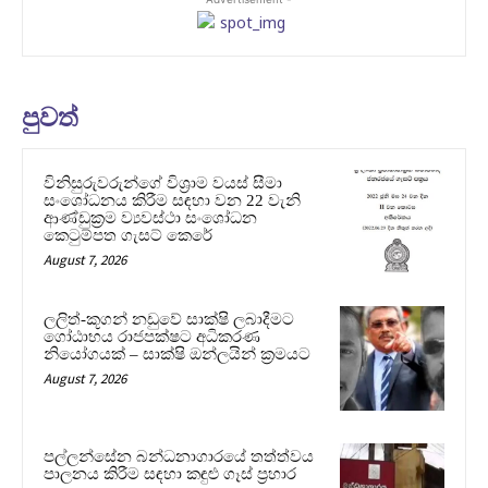
පුවත්
විනිසුරුවරුන්ගේ විශ්‍රාම වයස් සීමා
සංශෝධනය කිරීම සඳහා වන 22 වැනි
ආණ්ඩුක්‍රම ව්‍යවස්ථා සංශෝධන
කෙටුම්පත ගැසට් කෙරේ
August 7, 2026
ලලිත්-කූගන් නඩුවේ සාක්ෂි ලබාදීමට
ගෝඨාභය රාජපක්ෂට අධිකරණ
නියෝගයක් – සාක්ෂි ඔන්ලයින් ක්‍රමයට
August 7, 2026
පල්ලන්සේන බන්ධනාගාරයේ තත්ත්වය
පාලනය කිරීම සඳහා කඳුළු ගෑස් ප්‍රහාර