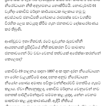
නිරෝධායන නීති අනුගමනය නොකිරීමයි. නොවැම්බර් 01
වැනිදා කොවිඞ් මර්දන කාර්යසාධක බලකාය හමු වූ
අවස්ථාවේ ජනාධිපති ගෝඨාභය රාජපක්ෂ පවා වගකීම්
විරහිත ලෙස කටයුතු කිරීම ගැන ජනතාවට දෝෂාරෝපණය
කර තිබුණි.
ආණ්ඩුවට ඉතා හිතවත්, රටේ දැවැන්ත රූපවාහිනී
ආයතනයක් ප්‍රසිද්ධියේ නීති කඩකරන විට සාමාන්‍ය
ජනතාවගෙන් ඊට වඩා වෙනස් තත්වයක් අපේක්ෂා කරන්නේ
කෙලෙසද?
කොවිඞ්-19 පාලනය සඳහා 1897 අංක තුන දරන නියෝධායන
හා රෝග වැලැක්වීමේ ආඥා පනත අනුව නිරෝධායන
නියෝග සෞඛ්‍ය අමාත්‍ය පවිත්‍රා වන්නිආරච්චි මහත්මිය ගැසට්
කළාය. ඒවා නිීත්‍යනුකූලද, කොවිඞ් මර්දනය වෙනුවෙන් නව
පනතක් පාර්ලිමේන්තුවේ සම්මත කළ යුතුද, යන්න වෙනම
සාකච්ඡා කළ යුතු කාරණයකි. ඇඳිරි නීතියේ