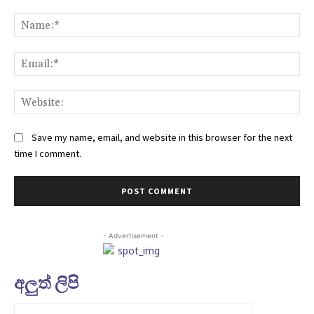
Comment:
Na
Ema
Web
Save my name, email, and website in this browser for the next
time I comment.
- Advertisement -
අලුත් ලිපි