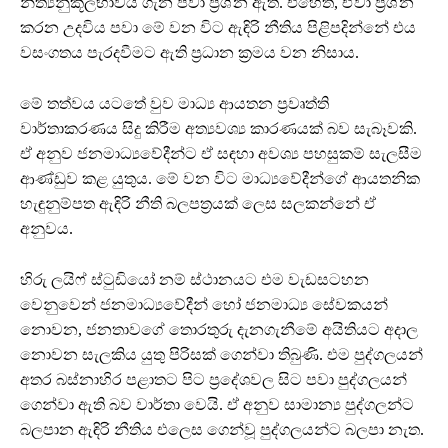
නීත්‍යනුකූලභාවය ගැන පවා ප්‍රශ්න ඇත. එහෙත්, ඒවා ප්‍රශ්න
කරන උදවිය පවා මේ වන විට ඇඳිරි නීතිය පිළිපදින්නේ එය
වසංගතය පැරදවීමට ඇති ප්‍රධාන ක්‍රමය වන නිසාය.
මේ තත්වය යටතේ වුව මාධ්‍ය ආයතන ප්‍රවෘත්ති
වාර්තාකරණය සිදු කිරීම අත්‍යවශ්‍ය කාරණයක් බව සැබෑවකි.
ඒ අනුව ජනමාධ්‍යවේදීන්ට ඒ සඳහා අවශ්‍ය පහසුකම් සැලසීම
ආණ්ඩුව කළ යුතුය. මේ වන විට මාධ්‍යවේදීන්ගේ ආයතනික
හැඳුනුම්පත ඇඳිරි නීති බලපත්‍රයක් ලෙස සලකන්නේ ඒ
අනුවය.
හිරු ලයිෆ් ස්ටුඩියෝ නම් ස්ථානයට එම වැඩසටහන
වෙනුවෙන් ජනමාධ්‍යවේදීන් හෝ ජනමාධ්‍ය සේවකයන්
නොවන, ජනතාවගේ තොරතුරු දැනගැනීමේ අයිතියට අදාල
නොවන සැලකිය යුතු පිරිසක් ගෙන්වා තිබුණි. එම පුද්ගලයන්
අතර බස්නාහිර පළාතට පිට ප්‍රදේශවල සිට පවා පුද්ගලයන්
ගෙන්වා ඇති බව වාර්තා වෙයි. ඒ අනුව සාමාන්‍ය පුද්ගලන්ට
බලපාන ඇඳිරි නීතිය එලෙස ගෙන්වූ පුද්ගලයන්ට බලපා නැත.