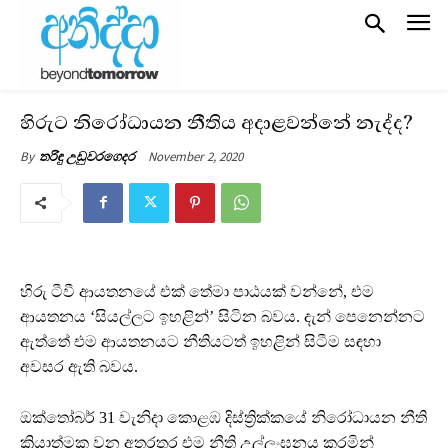
හිරුට නිරෝධායන නීතිය අදාළවන්නේ නැද්ද?
November 2, 2020
By
තරිඳු උඩුවරගෙදර
හිරු ටීවී ආයතනයේ එක් තේමා පාඨයක් වන්නේ, එම
ආයතනය ‘සියල්ලට ඉහළින්’ සිටින බවය. දැන් පෙනෙන්නට
ඇත්තේ එම ආයතනයට නීතියටත් ඉහළින් සිටීම සඳහා
අවසර ඇති බවය.
ඔක්තෝබර් 31 වැනිදා කොළඹ දිස්ත්‍රික්කයේ නිරෝධායන නීති
ක්‍රියාත්මක වන අතරතුර එම නීති උල්ලංඝනය කරමින්