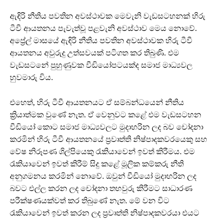
ඇඳිරි නීතිය පවතින අවස්ථාවක මෙවැනි වැඩසටහනක් හිරු
ටීවී ආයතනය පැවැත්වූ පළවැනි අවස්ථාව මෙය නොවේ.
අප්‍රේල් මාසයේ ඇඳිරි නීතිය පවතින අවස්ථාවක හිරු ටීවී
ආයතනය අවුරුදු උත්සවයක් පටිගත කර තිබුණි. එම
වැඩසටනේ පුහුණුවක වීඩියෝපටයක්ද සමාජ මාධ්‍යවල
හුවමාරු විය.
එහෙත්, හිරු ටීවී ආයතනයට ඒ සම්බන්ධයෙන් නීතිය
ක්‍රියාත්මක වුණේ නැත. ඒ වෙනුවට කළේ එම වැඩසටහන
වීඩියෝ කොට සමාජ මාධ්‍යවලට මුදාහරින ලද බව චෝදනා
කරමින් හිරු ටීවී ආයතනයේ ප්‍රවෘත්ති නිෂ්පාදකවරයෙකු සහ
වේෂ නිරූපණ ශිල්පියෙකු රැකියාවෙන් ඉවත් කිරීමය. එම
රැකියාවෙන් ඉවත් කිරීම් සිදු කළේ මූලික කම්කරු නීති
අනුගමනය කරමින් නොවේ. ඔවුන් වීඩියෝ මුදාහරින ලද
බවට එල්ල කරන ලද චෝදනා තහවුරු කිරීමට සාධාරණ
පරීක්ෂණයක්වත් කර තිබුණේ නැත. මේ වන විට
රැකියාවෙන් ඉවත් කරන ලද ප්‍රවෘත්ති නිෂ්පාදකවරයා එයට