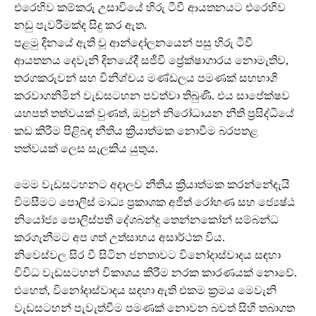
එරෙහිව කම්කරු උසාවියේ හිරු ටීවී ආයතනයට එරෙහිව
නඩු පැවරීමක්ද සිදු කර ඇත.
පළමු දිනයේ ඇති වූ ආන්දෝලනයෙන් පසු හිරු ටීවී
ආයතනය දෙවැනි දිනයේදී සජීවී ප්‍රේක්ෂාගාරය නොමැතිව,
තරගකරුවන් සහ විනිශ්චය මණ්ඩලය පමණක් සහභාගි
කරවාගනිමින් වැඩසටහන පවත්වා තිබුණි. එය සාපේක්ෂව
යහපත් තත්වයක් වුණත්, ඔවුන් නිරෝධායන නීති ප්‍රසිද්ධියේ
කඩ කිරීම පිළිබඳ නීතිය ක්‍රියාත්මක නොවීම බරපතළ
තත්වයක් ලෙස සැලකිය යුතුය.
මෙම වැඩසටහනට අදාලව නීතිය ක්‍රියාත්මක කරන්නේදැයි
විමසීමට පොලිස් මාධ්‍ය ප්‍රකාශක අජිත් රෝහණ සහ ජ්‍යෙෂ්ඨ
නියෝජ්‍ය පොලිස්පති දේශබන්දු තෙන්නකෝන් සම්බන්ධ
කරගැනීමට අප ගත් උත්සාහය අසාර්ථක විය.
නිවෙස්වල සිර වී සිටින ජනතාවට විනෝදාස්වාදය සඳහා
විවිධ වැඩසටහන් විකාශය කිරීම නරක කාරණයක් නොවේ.
එහෙත්, විනෝදාස්වාදය සඳහා ඇති එකම ක්‍රමය මෙවැනි
වැඩසටහන් පැවැත්වීම පමණක් නොවන බවත් සිහි තබාගත