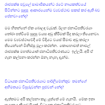
රාජපක්ෂ පවුලේ සාමාජිකයන්ට රටේ නායකත්වයේ
සිටින්නට සුදුසු ආකාරයෙන්ම ව්‍යවස්ථාව සකස් කර ඇති බව
පේනවා නේද?
මම හිතන්නේ ඒක බොලඳ වැඩක්. ඊලඟ ජනාධිපතිවරයා
තෝරා පත්වීමේ සුදුසු වයස අඩු කිරීමක් සිදු කරලා තියෙනවා.
මෙම ව්‍යවස්ථාවේදී මේ විදියට වයස් සීමාව අඩු කරලා
තියෙන්නේ මිනිස්සු මුලා කරන්න. කොහොමත් නාමල්
රාජපක්ෂ මහත්මයාත් ජනාධිපතිවරණයට ඉල්ලයි. අපි ඒ
ගැන කල්පනා කරන්න ඕනෑ නැහැ දැන්ම.
විධායක ජනාධිපතිවරයාට පාර්ලිමේන්තුව තමන්ගේ
අභිමතයට විසුරුවන්න පුළුවන් නේද?
ඇත්තමට අපි කල්පනා කළ යුත්තේ මේ ගැනයි. මේක ඉතා
භයානය ක්‍රියාවලියක්. විධායක ජනාධිපතිවරයාට