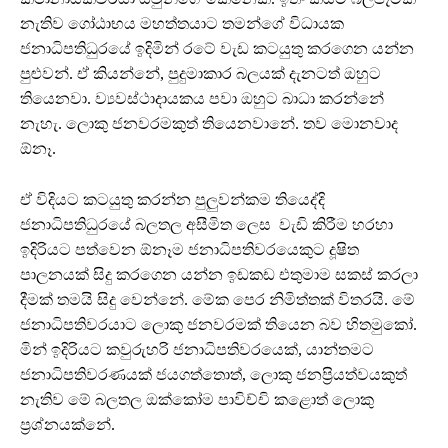
නැතිව ගෝඨාභය මහත්තයාට තමන්ගේ විධායක
ජනාධිපතිධුරයේ ඉදිමින් රටේ වැඩ කටයුතු කරගෙන යන්න
පුළුවන්. ඒ කියන්නේ, පුදුමාකාර බලයක් දැනටත් ඔහුට
තියෙනවා. ව්‍යවස්ථාදායකය පවා ඔහුට බාධා කරන්නේ
නැහැ. ලොකු ජනවරමකුත් තියෙනවානේ. තව මොනවාද
ඕනෑ.
ඒ විදියට කටයුතු කරන්න පුලුවන්කම තියෙද්දි
ජනාධිපතිධුරයේ බලතල අසීමිත ලෙස වැඩි කිරීම හරහා
ඉදිරියට පත්වෙන ඕනෑම ජනාධිපතිවරයෙකුට දූෂිත
පාලනයක් සිදු කරගෙන යන්න ඉඩකඩ එතුමාම සකස් කරලා
දීමක් තමයි සිදු වෙන්නේ. මේක පෙර නිමිත්තක් විතරයි. මේ
ජනාධිපතිවරයාට ලොකු ජනවරමක් තියෙන බව හිතමුකෝ.
මින් ඉදිරියට කවුරුහරි ජනාධිපතිවරයෙක්, යාන්තමට
ජනාධිපතිවරණයක් ජයගත්තොත්, ලොකු ජනප්‍රියත්වයකුත්
නැතිව මේ බලතල ඔක්කෝම පාවිච්චි කළොත් ලොකු
ප්‍රශ්නයක්නේ.