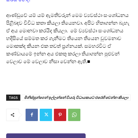
ආණ්ඩුවේ යම් යම් ඇමතිවරුන් මෙම ව්‍යවස්ථා සංශෝධනය
පිළිබඳව විවිධ කතා කියලා තියෙනවා. අපිට හිතාගන්න බැහැ
ඒ අය මොනවා කරයිද කියලා. මේ ව්‍යවස්ථා සංශෝධනය
හදිසියේ සම්මත කර ගැනීමට තියෙන තියෙන වුවමනාව
මොකක්ද කියන එක තවත් ප්‍රශ්නයක්. සමහරවිට ඒ
කණ්ඩායමේ ඉන්න අය එකතු කරලා තියාගන්න පුළුවන්
වෙලාව මේ වෙලාව නිසා වෙන්න ඇති.■
TAGS
මිනිස්සුන්ගෙන් ඉල්ලන්නේ වියරු විධායකයට එරෙහි වෙන්න කියලා