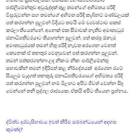
පාර්ලිමේන්තුව අවුරුද්දක් තුළ තමන්ගේ අභිමතය පරිදි
විසුරුවන්න සහ තමන්ගේ අභිමත පරිදි කැබිනට් මණ්ඩලයක්
පත් කරගන්න පුලුවන් විදියට තමයි මේ ව්‍යවස්ථාව සකස්
කරලා තියෙන්නේ. අනෙක් එක සීමාවක් නැතිව අමාත්‍යධුර
ජනාධිපතිවරයාට තියාගන්න පුලුවන්. පත් කරපු ඕනෑම
අමාත්‍යධුරයක් තමන් හිතු පරිදි නැවත අරගෙන වෙනත්
කෙනෙක් ඒ තනතුර වෙනුවෙන් පත් කරගන්න පුලුවන්.
තමන් පත්කරගන්නා ලද නිකංම නිකං පාර්ලිමේන්තු
සභාවකින් තමන් ඉදිරිපත් කළ නිර්දේශයක් අරගෙන රටේ
සියලුම වැදගත් තනතුරු ජනාධිපතිවරයාගේ අභිමතය පරිදි
පත් කරගන්න පුලුවන් නම් මීලඟට අපිට ජීවත් වෙන්න සිදු
වෙන්නේ තනි පුද්ගල රාජ්‍යයක. ඒකයි අපිට තියෙන ප්‍රශ්නය.
ද්විත්ව දුරවැසිභාවය ඉවත් කිරීම සම්බන්ධයෙන් අදහස
කුමක්ද?