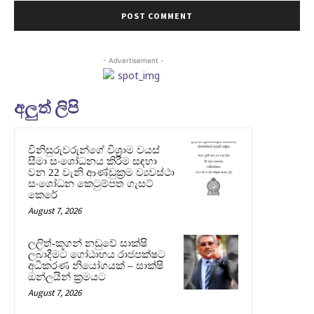
- Advertisement -
අලුත් ලිපි
විනිසුරුවරුන්ගේ විශ්‍රාම වයස්
සීමා සංශෝධනය කිරීම සඳහා
වන 22 වැනි ආණ්ඩුක්‍රම ව්‍යවස්ථා
සංශෝධන කෙටුම්පත ගැසට්
කෙරේ
August 7, 2026
ලලිත්-කූගන් නඩුවේ සාක්ෂි
ලබාදීමට ගෝඨාභය රාජපක්ෂට
අධිකරණ නියෝගයක් – සාක්ෂි
ඔන්ලයින් ක්‍රමයට
August 7, 2026