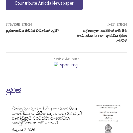
Countribute Anidda Newspaper
Previous article
Next article
සුජාතභාවය ඔච්චර වටින්නේ ඇයි?
දේශපාලන පත්වීමක් නම් මම
බාරගන්නේ නැහැ -ආචාර්ය දීපිකා
උඩගම
- Advertisement -
පුවත්
විනිසුරුවරුන්ගේ විශ්‍රාම වයස් සීමා
සංශෝධනය කිරීම සඳහා වන 22 වැනි
ආණ්ඩුක්‍රම ව්‍යවස්ථා සංශෝධන
කෙටුම්පත ගැසට් කෙරේ
August 7, 2026