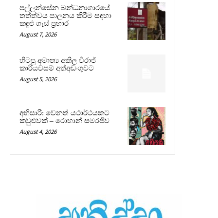
පල්ලන්සේන බන්ධනාගාරයේ
තත්ත්වය පාලනය කිරීම සඳහා
කඳුළු ගෑස් ප්‍රහාර
August 7, 2026
හිටපු අමාත්‍ය අකිල විරාජ්
කාරියවසම් අත්අඩංගුවට
August 5, 2026
අභිසාරී: වෙනත් යථාර්ථයකට
කවුළුවක් – රොහාන් සමරජීව
August 4, 2026