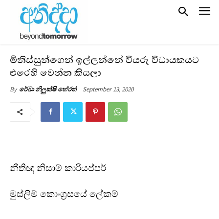
මිනිස්සුන්ගෙන් ඉල්ලන්නේ වියරු විධායකයට
එරෙහි වෙන්න කියලා
September 13, 2020
By
රේඛා නිලුක්ෂි හේරත්
නීතිඥ
නිසාම් කාරියප්පර්
මුස්ලිම් කොංග්‍රසයේ ලේකම්