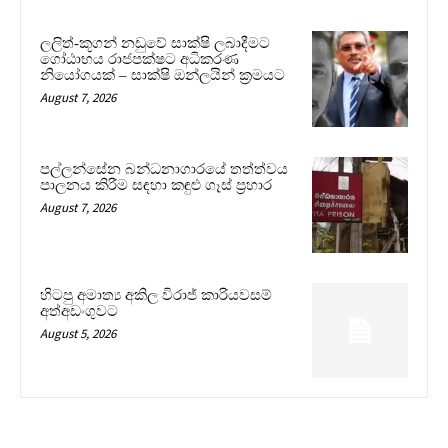
ලලිත්-කූගන් නඩුවේ සාක්ෂි ලබාදීමට
ගෝඨාභය රාජපක්ෂට අධිකරණ
නියෝගයක් – සාක්ෂි ඔන්ලයින් ක්‍රමයට
August 7, 2026
පල්ලන්සේන බන්ධනාගාරයේ තත්ත්වය
පාලනය කිරීම සඳහා කඳුළු ගෑස් ප්‍රහාර
August 7, 2026
හිටපු අමාත්‍ය අකිල විරාජ් කාරියවසම්
අත්අඩංගුවට
August 5, 2026