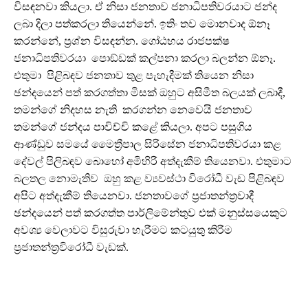
විසඳනවා කියලා. ඒ නිසා ජනතාව ජනාධිපතිවරයාට ජන්ද
ලබා දිලා පත්කරලා තියෙන්නේ. ඉතිං තව මොනවාද ඕනෑ
කරන්නේ, ප්‍රශ්න විසඳන්න. ගෝඨභය රාජපක්ෂ
ජනාධිපතිවරයා පොඞ්ඩක් කල්පනා කරලා බලන්න ඕනෑ.
එතුමා පිළිබඳව ජනතාව තුළ පැහැදීමක් තියෙන නිසා
ඡන්දයෙන් පත් කරගත්තා මිසක් ඔහුට අසිමීත බලයක් ලබාදී,
තමන්ගේ නිදහස නැති කරගන්න නෙවෙයි ජනතාව
තමන්ගේ ජන්දය පාවිච්චි කළේ කියලා. අපට පසුගිය
ආණ්ඩුව සමයේ මෛත්‍රීපාල සිරිසේන ජනාධිපතිවරයා කළ
දේවල් පිලිබඳව බොහෝ අමිහිරි අත්දැකීම් තියෙනවා. එතුමාට
බලතල නොමැතිව ඔහු කළ ව්‍යවස්ථා විරෝධී වැඩ පිළිබඳව
අපිට අත්දැකීම් තියෙනවා. ජනතාවගේ ප්‍රජාතන්ත්‍රවාදී
ඡන්දයෙන් පත් කරගත්ත පාර්ලිමේන්තුව එක් මනුස්සයෙකුට
අවශ්‍ය වෙලාවට විසුරුවා හැරීමට කටයුතු කිරීම
ප්‍රජාතන්ත්‍රවිරෝධී වැඩක්.