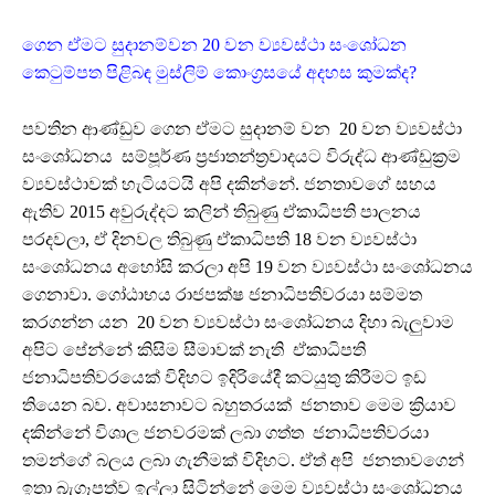
ගෙන ඒමට සුදානම්වන 20 වන ව්‍යවස්ථා සංශෝධන
කෙටුම්පත පිළිබඳ මුස්ලිම් කොංග්‍රසයේ අදහස කුමක්ද?
පවතින ආණ්ඩුව ගෙන ඒමට සුදානම් වන 20 වන ව්‍යවස්ථා
සංශෝධනය සම්පූර්ණ ප්‍රජාතන්ත්‍රවාදයට විරුද්ධ ආණ්ඩුක්‍රම
ව්‍යවස්ථාවක් හැටියටයි අපි දකින්නේ. ජනතාවගේ සහය
ඇතිව 2015 අවුරුද්දට කලින් තිබුණු ඒකාධිපති පාලනය
පරදවලා, ඒ දිනවල තිබුණු ඒකාධිපති 18 වන ව්‍යවස්ථා
සංශෝධනය අහෝසි කරලා අපි 19 වන ව්‍යවස්ථා සංශෝධනය
ගෙනාවා. ගෝඨාභය රාජපක්ෂ ජනාධිපතිවරයා සම්මත
කරගන්න යන 20 වන ව්‍යවස්ථා සංශෝධනය දිහා බැලුවාම
අපිට පේන්නේ කිසිම සීමාවක් නැති ඒකාධිපති
ජනාධිපතිවරයෙක් විදිහට ඉදිරියේදී කටයුතු කිරීමට ඉඩ
තියෙන බව. අවාසනාවට බහුතරයක් ජනතාව මෙම ක්‍රියාව
දකින්නේ විශාල ජනවරමක් ලබා ගත්ත ජනාධිපතිවරයා
තමන්ගේ බලය ලබා ගැනීමක් විදිහට. ඒත් අපි ජනතාවගෙන්
ඉතා බැගෑපත්ව ඉල්ලා සිටින්නේ මෙම ව්‍යවස්ථා සංශෝධනය