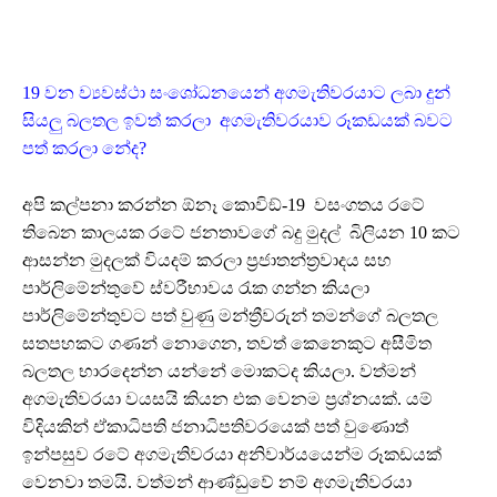
19 වන ව්‍යවස්ථා සංශෝධනයෙන් අගමැතිවරයාට ලබා දුන්
සියලු බලතල ඉවත් කරලා අගමැතිවරයාව රූකඩයක් බවට
පත් කරලා නේද?
අපි කල්පනා කරන්න ඕනෑ කොවිඞ්-19 වසංගතය රටේ
තිබෙන කාලයක රටේ ජනතාවගේ බදු මුදල් බිලියන 10 කට
ආසන්න මුදලක් වියදම් කරලා ප්‍රජාතන්ත්‍රවාදය සහ
පාර්ලිමේන්තුවේ ස්වරීභාවය රැක ගන්න කියලා
පාර්ලිමේන්තුවට පත් වුණු මන්ත්‍රීවරුන් තමන්ගේ බලතල
සතපහකට ගණන් නොගෙන, තවත් කෙනෙකුට අසීමිත
බලතල භාරදෙන්න යන්නේ මොකටද කියලා. වත්මන්
අගමැතිවරයා වයසයි කියන එක වෙනම ප්‍රශ්නයක්. යම්
විදියකින් ඒකාධිපති ජනාධිපතිවරයෙක් පත් වුණොත්
ඉන්පසුව රටේ අගමැතිවරයා අනිවාර්යයෙන්ම රූකඩයක්
වෙනවා තමයි. වත්මන් ආණ්ඩුවේ නම් අගමැතිවරයා