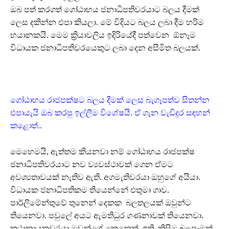
ඔබ පත් කරගත් ගෝඨාභය ජනාධිපතිවරයාට බලය දීමක්
ලෙස දකින්න එපා කියලා. මේ විදියට බලය ලබා දීම හරිම
භයානකයි. මෙම ක්‍රියාවලිය ඉදිරියේදී පත්වෙන ඕනෑම
විධායක ජනාධිපතිවරයෙකුට ලබා දෙන අසීමිත බලයක්.
ගෝඨාභය රාජපක්ෂට බලය දීමක් ලෙස බැගෑපත්ව සිතන්න
එපායැයි ඔබ කරපු ඉල්ලීම විශේෂයි. ඒ ගැන වැඩිදුර සඳහන්
කළොත්..
මෙහෙමයි, ඇත්තම කියනවා නම් ගෝඨාභය රාජපක්ෂ
ජනාධිපතිවරයාට නව ව්‍යවස්ථාවක් ගෙන ඒමට
අවශ්‍යතාවයක් නැතිව ඇති. අගමැතිවරයා ඔහුගේ අයියා.
විධායක ජනාධිපතිකම තියෙන්නේ එතුමා ගාව.
පාර්ලිමේන්තුවේ තුනෙන් දෙකක බලතලයක් ඔවුන්ට
තියෙනවා. පවුලේ අයට ඇමතිධුර ගණනාවක් තියෙනවා.
කථානායකවරයා ඔවුන්ගේ කෙනෙක්. ඉතිං කිසිම බලපෑමක්