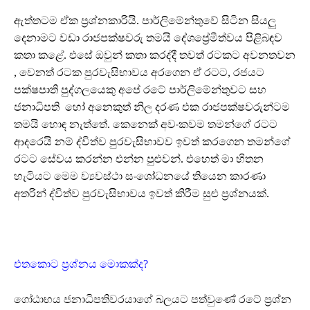
ඇත්තටම ඒක ප්‍රශ්නකාරියි. පාර්ලිමේන්තුවේ සිටින සියලු
දෙනාමට වඩා රාජපක්ෂවරු තමයි දේශප්‍රේමීත්වය පිළිබඳව
කතා කළේ. එසේ ඔවුන් කතා කරද්දී තවත් රටකට අවනතවන
, වෙනත් රටක පුරවැසිභාවය අරගෙන ඒ රටට, රජයට
පක්ෂපාති පුද්ගලයෙකු අපේ රටේ පාර්ලිමේන්තුවට සහ
ජනාධිපති හෝ අනෙකුත් නිල දරණ එක රාජපක්ෂවරුන්ටම
තමයි හොඳ නැත්තේ. කෙනෙක් අවංකවම තමන්ගේ රටට
ආදරෙයි නම් ද්විත්ව පුරවැසිභාවව ඉවත් කරගෙන තමන්ගේ
රටට සේවය කරන්න එන්න පුළුවන්. එහෙත් මා හිතන
හැටියට මෙම ව්‍යවස්ථා සංශෝධනයේ තියෙන කාරණා
අතරින් ද්විත්ව පුරවැසිභාවය ඉවත් කිරීම සුළු ප්‍රශ්නයක්.
එතකොට ප්‍රශ්නය මොකක්ද?
ගෝඨාභය ජනාධිපතිවරයාගේ බලයට පත්වුණේ රටේ ප්‍රශ්න