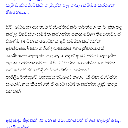
සෑම ව්‍යවස්ථාවකට කැමැත්ත පළ කරලා සම්මත කරගෙන
තියෙනවා…
ඔව්, බොහෝ අය හැම ව්‍යවස්ථාවකට තමන්ගේ කැමැත්ත පළ
කරලා ව්‍යවස්ථා සම්මත කරගන්න එකඟ වෙලා තියෙනවා. ඒ
වගේම 19 වන සංශෝධනය අපි සම්මත කර ගන්න
අවස්ථාවේදී පවා මහින්ද රාජපක්ෂ අගමැතිවරයාගේ
කණ්ඩායම කැමැත්ත පළ කළා. අද ඒ අයට තමන් කැමැත්ත
පළ බව අමතක වෙලා ගිහින්. 19 වන සංශෝධනය සම්මත
කරගත් අවස්ථාවේදී එක්සත් ජාතික පක්ෂයට
පාර්ලිමේන්තුවේ බහුතරය තිබුණේ නැහැ. 19 වන ව්‍යවස්ථා
සංශෝධනය කියන්නේ ඒ අයම සම්මත කරන්න උදව් කරපු
පනතක්.
අඩු පාඩු තිබුණත් 20 වන සංශෝධනයටත් ඒ අය කැමැත්ත පළ
කරයි නේද?