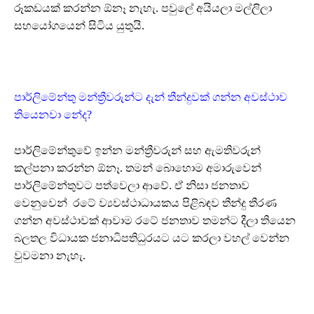
රූකඩයක් කරන්න ඕනෑ නැහැ. පවුලේ අයියලා මල්ලිලා
සහයෝගයෙන් සිටිය යුතුයි.
පාර්ලිමේන්තු මන්ත්‍රීවරුන්ට දැන් තීන්දුවක් ගන්න අවස්ථාව
තියෙනවා නේද?
පාර්ලිමේන්තුවේ ඉන්න මන්ත්‍රීවරුන් සහ ඇමතිවරුන්
කල්පනා කරන්න ඕනෑ. තමන් බොහොම අමාරුවෙන්
පාර්ලිමේන්තුවට පත්වෙලා ආවේ. ඒ නිසා ජනතාව
වෙනුවෙන් රටේ ව්‍යවස්ථාධායකය පිළිබඳව තීන්දු තීරණ
ගන්න අවස්ථාවක් ආවාම රටේ ජනතාව තමන්ට දීලා තියෙන
බලතල විධායක ජනාධිපතිධුරයට යට කරලා වහල් වෙන්න
වුවමනා නැහැ.