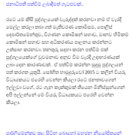
ජනාධිපති පත්වීම් ලබාදීමත් ගැටළුවක්..
රටේ යම් කිසි පුද්ගලයෙක් වැරුද්දක් කරනවා නම් ඒ වැරදි
මෙල්ල කරලා තබා ගත් මැතිවරණ කොමිසම, පොලිස්
දෙපාර්තමේන්තුව, විගණන කොමිෂන් සභාව, මානව හිමිකම්
කොමිෂන් සභාව සහ අධිකරණය පාලනය කරන්නට
උත්සාහ කරනවා. තනතුරු සදහා කරන පත්වීම් එක්
පුද්ගලයෙක්ගේ වුවමනාව අනුව වීම වැරදි උදාහරණයක්
ලබා දෙන කාරණාවක්. ඒ පත්වීම් කරන්න සුදුසු පුද්ගලයන්
පත් කරගත යුතුයි. සෝභිත හාමුදුරුවෝ 2015 ට කලින් වියරු
විධායකයට එරෙහි වෙන්න කියලා රටේ ජනතාවගෙන්
ඉල්ලුවා වගේ, රට ගැන කැක්කුමක් තියෙන මිනිස්සුන්ගෙන්
අපි ඉල්ලන්නේ මේ වියරු විධායකයට එරෙහි වෙන්න
කියලා.
පාර්ලිමේන්තුව තුළ සිටින බොහෝ මහජන නියෝජිතයන්