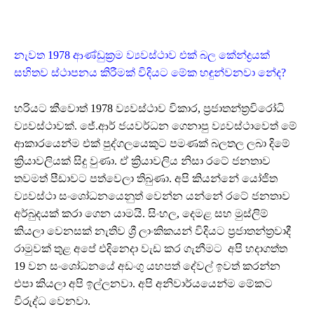
නැවත 1978 ආණ්ඩුක්‍රම ව්‍යවස්ථාව එක් බල කේන්ද්‍රයක්
සහිතව ස්ථාපනය කිරීමක් විදියට මේක හඳුන්වනවා නේද?
හරියට කීවොත් 1978 ව්‍යවස්ථාව විකාර, ප්‍රජාතන්ත්‍රවිරෝධි
ව්‍යවස්ථාවක්. ජේ.ආර් ජයවර්ධන ගෙනාපු ව්‍යවස්ථාවෙත් මේ
ආකාරයෙන්ම එක් පුද්ගලයෙකුට පමණක් බලතල ලබා දිමේ
ක්‍රියාවලියක් සිදු වුණා. ඒ ක්‍රියාවලිය නිසා රටේ ජනතාව
තවමත් පීඩාවට පත්වෙලා තිබුණා. අපි කියන්නේ යෝජිත
ව්‍යවස්ථා සංශෝධනයෙනුත් වෙන්න යන්නේ රටේ ජනතාව
අර්බුදයක් කරා ගෙන යාමයි. සිංහල, දෙමළ සහ මුස්ලිම්
කියලා වෙනසක් නැතිව ශ්‍රී ලාංකිකයන් විදියට ප්‍රජාතන්ත්‍රවාදී
රාමුවක් තුළ අපේ එදිනෙදා වැඩ කර ගැනීමට අපි හදාගත්ත
19 වන සංශෝධනයේ අඩංගු යහපත් දේවල් ඉවත් කරන්න
එපා කියලා අපි ඉල්ලනවා. අපි අනිවාර්යයෙන්ම මේකට
විරුද්ධ වෙනවා.