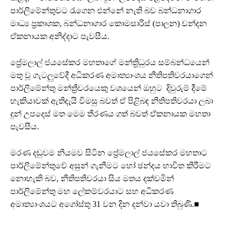
පාර්ලිමේන්තුවට රැගෙන එන්නේ නැති බව බන්ධනාගාර
මාධ්‍ය ප්‍රකාශක, බන්ධනාගාර කොමසාරිස් (පාලන) චන්දන
ඒකනායක අනිද්දාට පැවසීය.
ප්‍රේමලාල් ජයසේකර මහතාගේ මන්ත්‍රිධුරය සම්බන්ධයෙන්
මතු වූ ගැටලුවේදී අධිකරණ අමාත්‍යාංශය නීතිපතිවරයාගෙන්
පාර්ලිමේන්තු මන්ත්‍රීවරයෙකු වශයෙන් ඔහුට දිවුරුම් දීමේ
හැකියාවක් ඇතිදැයි විමසු බවත් ඒ පිළිබඳ නීතිපතිවරයා ලබා
දුන් උපදෙස් මත මෙම තීරණය ගත් බවත් ඒකනායක මහතා
පැවසීය.
මරණ දඬුවම නියමව සිටින ප්‍රේමලාල් ජයසේකර මහතාට
පාර්ලිමේන්තුවේ අසුන් ගැනීමට හෝ ඡන්දය භාවිත කිරීමට
නොහැකි බව, නීතිපතිවරයා සිය මතය දක්වමින්
පාර්ලිමේන්තු මහ ලේකම්වරයාට සහ අධිකරණ
අමාත්‍යාංශයට අගෝස්තු 31 වන දින දන්වා යවා තිබුණි.■