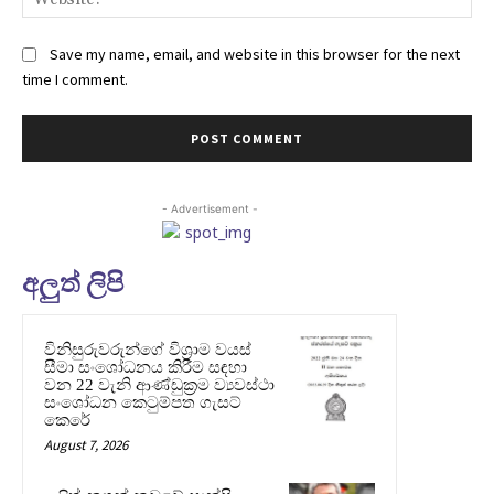
Save my name, email, and website in this browser for the next
time I comment.
- Advertisement -
අලුත් ලිපි
විනිසුරුවරුන්ගේ විශ්‍රාම වයස්
සීමා සංශෝධනය කිරීම සඳහා
වන 22 වැනි ආණ්ඩුක්‍රම ව්‍යවස්ථා
සංශෝධන කෙටුම්පත ගැසට්
කෙරේ
August 7, 2026