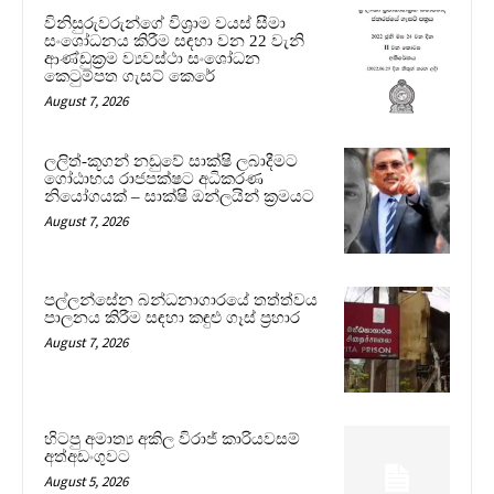
විනිසුරුවරුන්ගේ විශ්‍රාම වයස් සීමා
සංශෝධනය කිරීම සඳහා වන 22 වැනි
ආණ්ඩුක්‍රම ව්‍යවස්ථා සංශෝධන
කෙටුම්පත ගැසට් කෙරේ
August 7, 2026
ලලිත්-කූගන් නඩුවේ සාක්ෂි ලබාදීමට
ගෝඨාභය රාජපක්ෂට අධිකරණ
නියෝගයක් – සාක්ෂි ඔන්ලයින් ක්‍රමයට
August 7, 2026
පල්ලන්සේන බන්ධනාගාරයේ තත්ත්වය
පාලනය කිරීම සඳහා කඳුළු ගෑස් ප්‍රහාර
August 7, 2026
හිටපු අමාත්‍ය අකිල විරාජ් කාරියවසම්
අත්අඩංගුවට
August 5, 2026