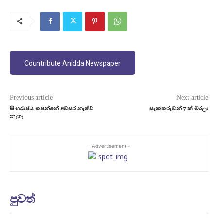
Countribute Anidda Newspaper
Previous article
Next article
සිංහරාජය කපන්නේ අවසර නැතිව
සැකකරුවන් 7 ක් මරලා
නැහැ
- Advertisement -
පුවත්