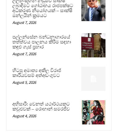
ලලිත්-කූගන් නඩුවේ සාක්ෂි
ලබාදීමට ගෝඨාභය රාජපක්ෂට
අධිකරණ නියෝගයක් – සාක්ෂි
ඔන්ලයින් ක්‍රමයට
August 7, 2026
පල්ලන්සේන බන්ධනාගාරයේ
තත්ත්වය පාලනය කිරීම සඳහා
කඳුළු ගෑස් ප්‍රහාර
August 7, 2026
හිටපු අමාත්‍ය අකිල විරාජ්
කාරියවසම් අත්අඩංගුවට
August 5, 2026
අභිසාරී: වෙනත් යථාර්ථයකට
කවුළුවක් – රොහාන් සමරජීව
August 4, 2026