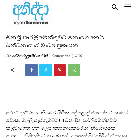
මන්ත්‍රී පාර්ලිමේන්තුවට නොගෙනෙයි –
බන්ධනාගාර මාධ්‍ය ප්‍රකාශක
September 7, 2020
By
රේඛා නිලුක්ෂි හේරත්
මරණ දණ්ඩනය නියමව සිටින ප්‍රේමලාල් ජයසේකර හෙවත්
චොකා මල්ලි සැප්තැම්බර් 08 වන දින පාර්ලිමේන්තුවට
කැඳවාගෙන එන ලෙස කතානායකවරයා නියෝගයක්
කළද, නිතීපතිවරයා ලබා දුන් උපදෙස් පිළිපදිමින් ඒ මහතා