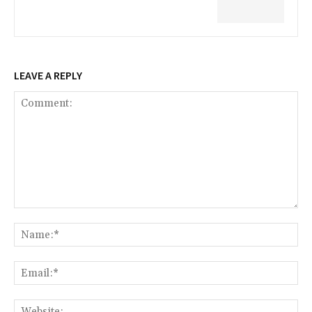
LEAVE A REPLY
Comment:
Na
Ema
Web