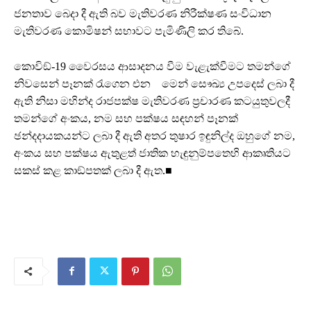
ජනතාව බෙදා දී ඇති බව මැතිවරණ නිරීක්ෂණ සංවිධාන
මැතිවරණ කොමිෂන් සභාවට පැමිණිලි කර තිබේ.
කොවිඞ්-19 වෛරසය ආසාදනය වීම වැළැක්වීමට තමන්ගේ
නිවසෙන් පෑනක් රැගෙන එන මෙන් සෞඛ්‍ය උපදෙස් ලබා දී
ඇති නිසා මහින්ද රාජපක්ෂ මැතිවරණ ප්‍රචාරණ කටයුතුවලදී
තමන්ගේ අංකය, නම සහ පක්ෂය සඳහන් පෑනක්
ඡන්දදායකයන්ට ලබා දී ඇති අතර තුෂාර ඉඳුනිල්ද ඔහුගේ නම,
අංකය සහ පක්ෂය ඇතුළත් ජාතික හැඳුනුම්පතෙහි ආකෘතියට
සකස් කළ කාඞ්පතක් ලබා දී ඇත.■