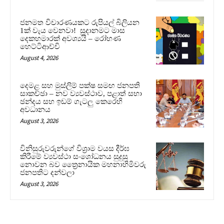
ජනමත විචාරණයකට රුපියල් බිලියන
1ක් වැය වෙනවා! සූදානමට මාස
දෙකහමාරක් අවශ්‍යයි – රෝහණ
හෙට්ටිආච්චි
August 4, 2026
දෙමළ සහ මුස්ලිම් පක්ෂ සමඟ ජනපති
සාකච්ඡා – නව ව්‍යවස්ථාව, පළාත් සභා
ඡන්දය සහ ඉඩම් ගැටලු කෙරෙහි
අවධානය
August 3, 2026
විනිසුරුවරුන්ගේ විශ්‍රාම වයස දීර්ඝ
කිරීමේ ව්‍යවස්ථා සංශෝධනය සුදුසු
නොවන බව ත්‍රෛනායික මහනාහිමිවරු
ජනපතිට දන්වලා
August 3, 2026