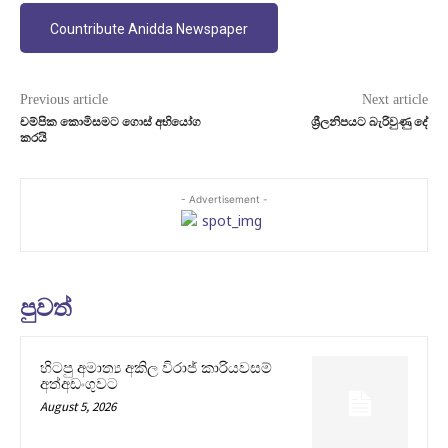
Countribute Anidda Newspaper
Previous article
Next article
චම්පික කොමිසමට ගොස් අභියෝග
ශ්‍රීලනිපයට බැරිවුණු දේ
කරයි
- Advertisement -
පුවත්
හිටපු අමාත්‍ය අකිල විරාජ් කාරියවසම්
අත්අඩංගුවට
August 5, 2026