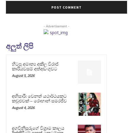
- Advertisement -
අලුත් ලිපි
හිටපු අමාත්‍ය අකිල විරාජ්
කාරියවසම් අත්අඩංගුවට
August 5, 2026
අභිසාරී: වෙනත් යථාර්ථයකට
කවුළුවක් – රොහාන් සමරජීව
August 4, 2026
අගවිනිසුරුගේ විශ්‍රාම කාලය
දික්කිරීමේ පනත් කෙටුම්පත