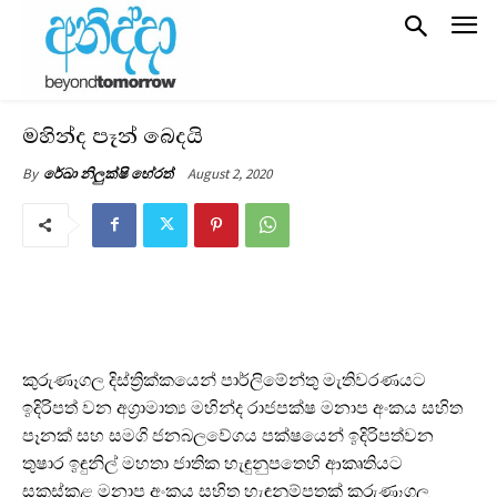
මහින්ද පෑන් බෙදයි
August 2, 2020
By
රේඛා නිලුක්ෂි හේරත්
කුරුණෑගල දිස්ත්‍රික්කයෙන් පාර්ලිමේන්තු මැතිවරණයට
ඉදිරිපත් වන අග්‍රාමාත්‍ය මහින්ද රාජපක්ෂ මනාප අංකය සහිත
පෑනක් සහ සමගි ජනබලවේගය පක්ෂයෙන් ඉදිරිපත්වන
තුෂාර ඉඳුනිල් මහතා ජාතික හැඳුනුපතෙහි ආකෘතියට
සකස්කළ මනාප අංකය සහිත හැඳුනුම්පතක් කුරුණෑගල