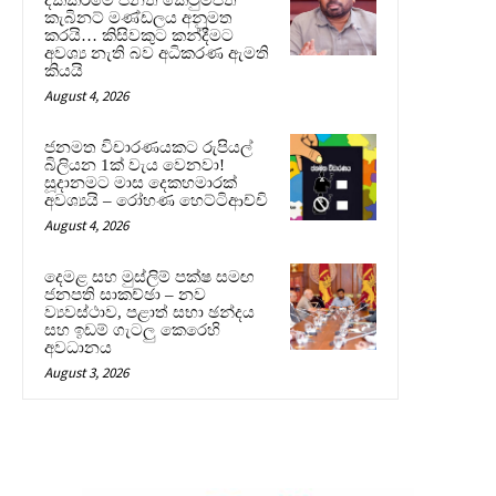
කැබිනට් මණ්ඩලය අනුමත
කරයි… කිසිවකුට කන්දීමට
අවශ්‍ය නැති බව අධිකරණ ඇමති
කියයි
August 4, 2026
ජනමත විචාරණයකට රුපියල්
බිලියන 1ක් වැය වෙනවා!
සූදානමට මාස දෙකහමාරක්
අවශ්‍යයි – රෝහණ හෙට්ටිආච්චි
August 4, 2026
දෙමළ සහ මුස්ලිම් පක්ෂ සමඟ
ජනපති සාකච්ඡා – නව
ව්‍යවස්ථාව, පළාත් සභා ඡන්දය
සහ ඉඩම් ගැටලු කෙරෙහි
අවධානය
August 3, 2026