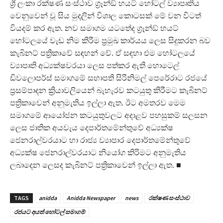
ශ්‍රී ලංකා රක්ෂණ සංස්ථාව ග්‍රෑන්ඞ් හයට් හෝටල් ව්‍යාපෘතිය
වෙනුවෙන් වූ සිය මුදලින් විශාල කොටසක් මේ වන විටත්
වියදම් කර ඇත. නව සමාගම යටතේද ග්‍රෑන්ඞ් හයට්
හෝටලයේ වැඩ නිම කිරීම ප්‍රමුඛ කාර්යය ලෙස සිදුකරන බව
කැබිනට් පත්‍රිකාවේ සඳහන් වේ. ඒ සඳහා එම හෝටලයේ
ව්‍යාපෘති අධ්‍යක්ෂවරයා ලෙස පත්කර ඇති හොටෙල්
ඩිවලොපර්ස් සමාගමේ සභාපති සිරිනිමල් පෙරේරාට රජයේ
ප්‍රසම්පාදන ක්‍රියාවලියෙන් බැහැරව කටයුතු කිරීමට කැබිනට්
පත්‍රිකාවෙන් අනුමැතිය ඉල්ලා ඇත. ඊට අමතරව මෙම
සමාගමේ ආයෝජන කටයුතුවලට අදාළව පහසුකම් සලසන
ලෙස ජාතික අයවැය දෙපාර්තමේන්තුවේ අධ්‍යක්ෂ
ජෙනරාල්වරයාට හා රාජ්‍ය ව්‍යාපාර දෙපාර්තමේන්තුවේ
අධ්‍යක්ෂ ජෙනරාල්වරයාට නියෝග කිරිමට අනුමැතිය
ලබාදෙන ලෙසද කැබිනට් පත්‍රිකාවෙන් ඉල්ලා ඇත. ■
TAGS
anidda
Anidda Newspaper
news
රක්ෂණ සංස්ථාව
රජයට අයත් හෝටල් සමාගම්