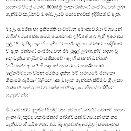
සඳහා රුපියල් කෝටි 600ක් ශ්‍රී ලංකා රක්ෂණ සංස්ථාවෙන් ලබා
ගැනීමට කැබිනට් මණ්ඩලයට යෝජනාවක් ඉදිරිපත් වී ඇත.
මුදල්, ආර්ථික හා ප්‍රතිපත්ති සංවර්ධන අමාත්‍යවරයා වශයෙන්
මහින්ද රාජපක්ෂ මෙම යෝජනාව ඉදිරිපත් කර ඇති අතර එය
ජුලි 15 වැනිදා පැවති කැබිනට් මණ්ඩල සාකච්ඡාවට ඉදිරිපත්
වී ඇත. රක්ෂණ සංස්ථාවෙන් එම මුදල් ලබාගැනීම සඳහා වූ
අනුමැතිය කැබිනට් පත්‍රිකාවේ 6ඇ හි සඳහන් වන්නේ
‘පරිච්ඡේද අංක 3 හි සඳහන් ආකාරයට භාණ්ඩාගාර
ලේකම්වරයා විසින් අයිතිය දකින මව් සමාගමේ එස්කෝ
ගිණුමේ රුපියල් බිලියන 6ක මුදලක් තැන්පත් කිරීමට ශ්‍රී ලංකා
රක්ෂණ සංස්ථාවේ අධ්‍යක්ෂ මණ්ඩලයට නියෝග කිරීම’
යනුවෙන්ය.
මීට අමතරව අලුතින් පිහිටුවන මෙම ඒකාබද්ධ සමාගම සඳහා
ලංකා බැංකුවද කොටස්කාර පාර්ශ්වයක් වශයෙන් එක් කර
ගැනීමට නියමිත අතර එම බැංකුවෙන්ද අරමුදල් සම්පාදනය