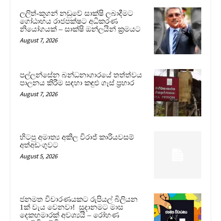
ලලිත්-කූගන් නඩුවේ සාක්ෂි ලබාදීමට
ගෝඨාභය රාජපක්ෂට අධිකරණ
නියෝගයක් – සාක්ෂි ඔන්ලයින් ක්‍රමයට
August 7, 2026
පල්ලන්සේන බන්ධනාගාරයේ තත්ත්වය
පාලනය කිරීම සඳහා කඳුළු ගෑස් ප්‍රහාර
August 7, 2026
හිටපු අමාත්‍ය අකිල විරාජ් කාරියවසම්
අත්අඩංගුවට
August 5, 2026
ජනමත විචාරණයකට රුපියල් බිලියන
1ක් වැය වෙනවා! සූදානමට මාස
දෙකහමාරක් අවශ්‍යයි – රෝහණ