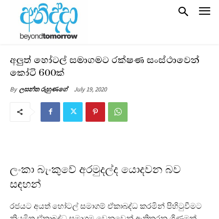
අලුත් හෝටල් සමාගමට රක්ෂණ සංස්ථාවෙන්
කෝටි 600ක්
July 19, 2020
By
ලසන්ත රුහුණගේ
ලංකා බැංකුවේ අරමුදල්ද යොදවන බව
සඳහන්
රජයට අයත් හෝටල් සමාගම් ඒකාබද්ධ කරමින් පිහිටුවීමට
නියමිත ඒකාබද්ධ සමාගම වෙනුවෙන් ඇතිකරන ගිණුමක්