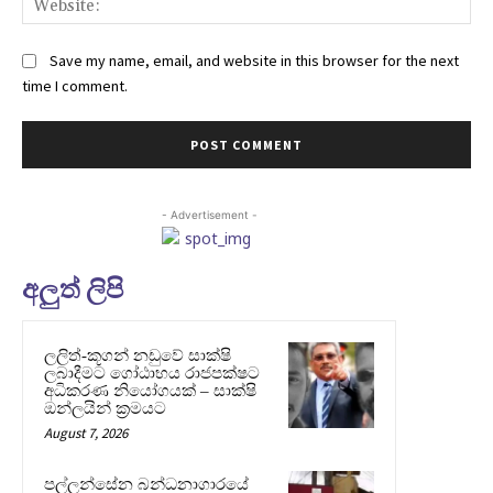
Save my name, email, and website in this browser for the next
time I comment.
- Advertisement -
අලුත් ලිපි
ලලිත්-කූගන් නඩුවේ සාක්ෂි
ලබාදීමට ගෝඨාභය රාජපක්ෂට
අධිකරණ නියෝගයක් – සාක්ෂි
ඔන්ලයින් ක්‍රමයට
August 7, 2026
පල්ලන්සේන බන්ධනාගාරයේ