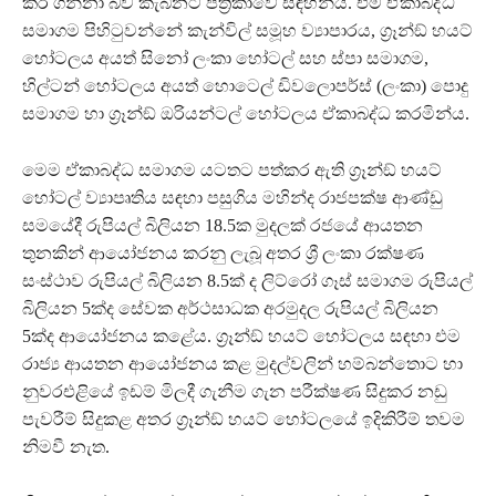
කර ගන්නා බව කැබිනට් පත්‍රිකාවේ සඳහන්ය. එම ඒකාබද්ධ
සමාගම පිහිටුවන්නේ කැන්විල් සමූහ ව්‍යාපාරය, ග්‍රෑන්ඞ් හයට්
හෝටලය අයත් සිනෝ ලංකා හෝටල් සහ ස්පා සමාගම,
හිල්ටන් හෝටලය අයත් හොටෙල් ඩිවලොපර්ස් (ලංකා) පොදු
සමාගම හා ග්‍රෑන්ඞ් ඔරියන්ටල් හෝටලය ඒකාබද්ධ කරමින්ය.
මෙම ඒකාබද්ධ සමාගම යටතට පත්කර ඇති ග්‍රෑන්ඞ් හයට්
හෝටල් ව්‍යාපෘතිය සඳහා පසුගිය මහින්ද රාජපක්ෂ ආණ්ඩු
සමයේදී රුපියල් බිලියන 18.5ක මුදලක් රජයේ ආයතන
තුනකින් ආයෝජනය කරනු ලැබූ අතර ශ්‍රී ලංකා රක්ෂණ
සංස්ථාව රුපියල් බිලියන 8.5ක් ද ලිට්රෝ ගෑස් සමාගම රුපියල්
බිලියන 5ක්ද සේවක අර්ථසාධක අරමුදල රුපියල් බිලියන
5ක්ද ආයෝජනය කළේය. ග්‍රෑන්ඞ් හයට් හෝටලය සඳහා එම
රාජ්‍ය ආයතන ආයෝජනය කළ මුදල්වලින් හම්බන්තොට හා
නුවරඑළියේ ඉඩම් මිලදී ගැනීම ගැන පරීක්ෂණ සිදුකර නඩු
පැවරීම් සිදුකළ අතර ග්‍රෑන්ඞ් හයට් හෝටලයේ ඉදිකිරීම් තවම
නිමවී නැත.