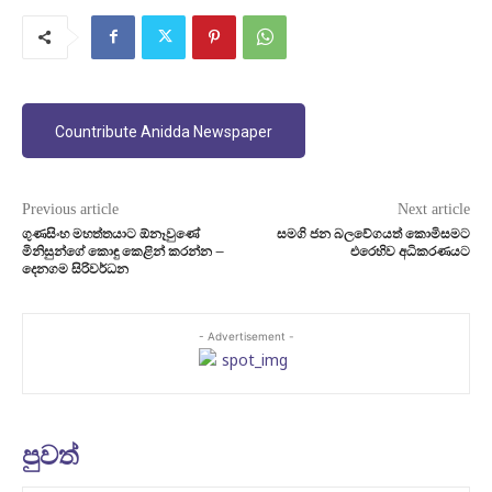
Countribute Anidda Newspaper
Previous article
Next article
ගුණසිංහ මහත්තයාට ඕනෑවුණේ
සමගි ජන බලවේගයත් කොමිසමට
මිනිසුන්ගේ කොඳු කෙළින් කරන්න –
එරෙහිව අධිකරණයට
දෙනගම සිරිවර්ධන
- Advertisement -
පුවත්