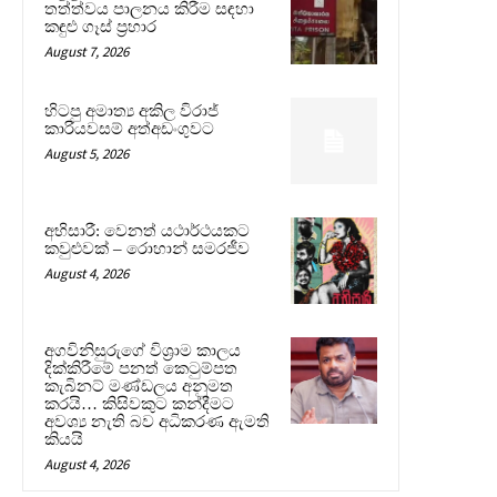
තත්ත්වය පාලනය කිරීම සඳහා
කඳුළු ගෑස් ප්‍රහාර
August 7, 2026
හිටපු අමාත්‍ය අකිල විරාජ්
කාරියවසම් අත්අඩංගුවට
August 5, 2026
අභිසාරී: වෙනත් යථාර්ථයකට
කවුළුවක් – රොහාන් සමරජීව
August 4, 2026
අගවිනිසුරුගේ විශ්‍රාම කාලය
දික්කිරීමේ පනත් කෙටුම්පත
කැබිනට් මණ්ඩලය අනුමත
කරයි… කිසිවකුට කන්දීමට
අවශ්‍ය නැති බව අධිකරණ ඇමති
කියයි
August 4, 2026