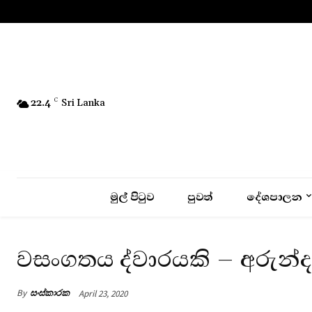
No menu items!
22.4
C
Sri Lanka
මුල් පිටුව
පුවත්
දේශපාලන
වසංගතය ද්වාරයකි – අරුන්ද
By
සංස්කාරක
April 23, 2020