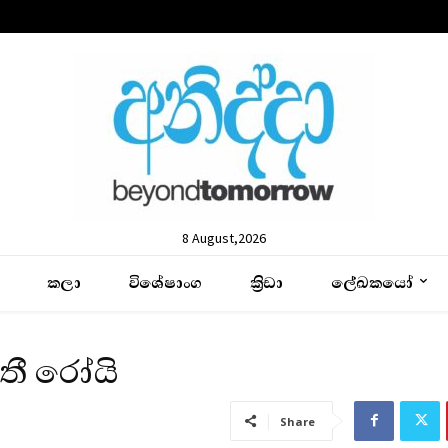
8 August,2026
කලා
විශේෂාංග
ක්‍රිඩා
ලේඛකයෝ
තී රෝයි
Share