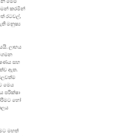
ෙන් මෙම
ගමන් කරමින්
්තේ රටවල්,
ි මනුෂ්‍ය
යයි. ලාභය
විගමන
ක්ෂණය සහ
ත්ව ඇත.
 බලවත්ම
කට මෙය
ය පරික්ෂා
කිරීමට හෝ
කාලය
මට මහත්