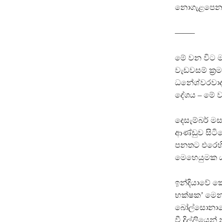
නොගැළපෙන ම
——–
මේ වන විට ම
වැඩවසම් ක්‍
ධනේශ්වරවාදයෙ
දේශය – මේ ව
දෙසැම්බර් ම
ආණ්ඩුව සිටිය
පනතට එරෙහිව
මෙහෙයුමක 
ඉන්දියාවේ ක
භක්ෂක’ මෙන
බෝල්සොනාරෝ
වී දිල්ලියෙන