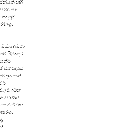
කරන්නේ එහි
ව තරම් ඒ
 වන මුඛ
පරමාණු
මාධ්‍ය අමතා
මේ පිළිබඳව
කයන්ට
සත් ජනපදයේ
 අවදානමක්
අවම
න්වලට දමන
රය ආවරණය
යේ එක් එක්
 උපකරණ
ද,
ත්