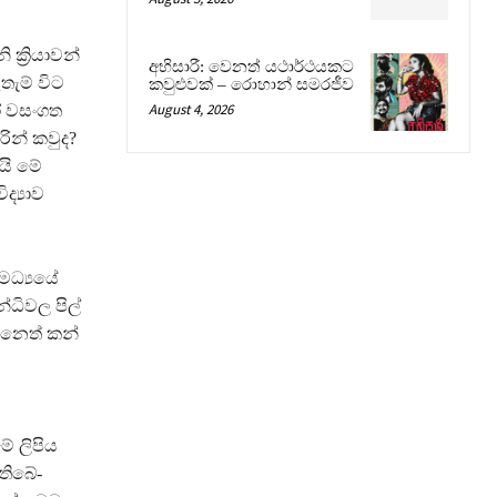
ක්‍රියාවන්
අභිසාරී: වෙනත් යථාර්ථයකට
ැම් විට
කවුළුවක් – රොහාන් සමරජීව
August 4, 2026
ෝ වසංගත
ින් කවුද?
යි මේ
්‍යාව
මධ්‍යයේ
්ධිවල පිල්
 නෙත් කන්
ේ ලිපිය
 තිබේ-