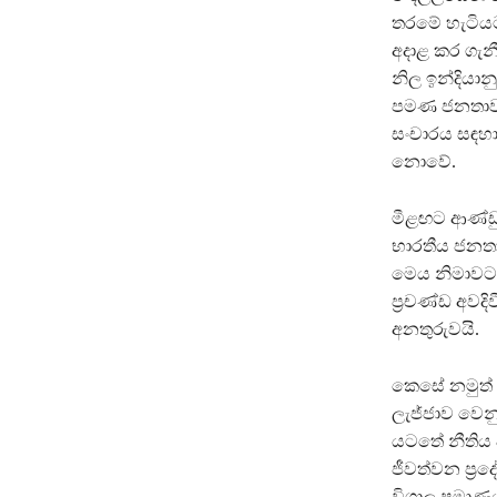
තරමේ හැටියට
අදාළ කර ගැන
නිල ඉන්දියානු
පමණ ජනතාවක් 
සංචාරය සඳහා
නොවේ.
මීළඟට ආණ්ඩුව
භාරතීය ජනතා
මෙය නිමාවට ප
ප්‍රචණ්ඩ අවද
අනතුරුවයි.
කෙසේ නමුත් අ
ලැජ්ජාව වෙන
යටතේ නීතිය 
ජීවත්වන ප්‍ර
විශාල ප්‍රමා