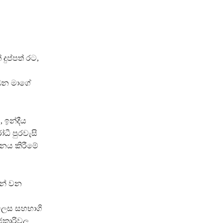
ුප්පත් රට,
 ලබන මාගේ
 ඉන්දීය
ෝධී පුරවැසි
දනය කිරීමේ
සන් වන
ලෙස සහභාගි
ාජකාරිවල