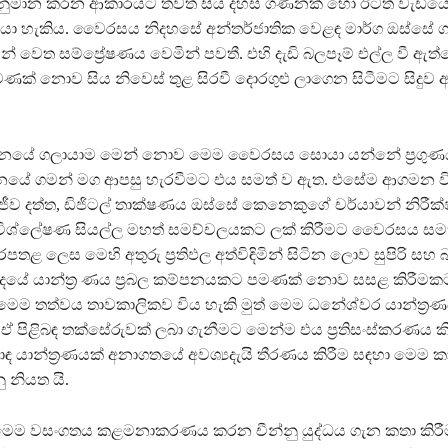
අනුමාන කරන ආකාරයට තවත් සිය දහස් ගණනක් හෝ ඊටත් වැඩිය
ළ යා හැකිය. වෛරසය නිදහසේ අන්තර්ජාතික වෙළඳ මාර්ග ඔස්සේ 
ලයන් වෙත සම්ප්‍රේෂණය වෙමින් පවතී. එහි දැඩි බලපෑම් එල්ල වී ඇත
් නොව සිය නිවෙස් තුළ සිරවී දොරගුළු ලාගෙන සිටීමට සිදුව ඇත
ග්ධනයේ ගලායාම මෙන් නොව මෙම වෛරසය සොයා යන්නේ ප්‍රගුණ
්ධනයේ ගමන් මග ආපසු හැරවීමට එය සමත් ව ඇත. එසේම ආගමන 
ජීව දත්ත, ඩිජිටල් තාක්ෂණය ඔස්සේ කෙනෙකුගේ චර්යාවන් නිරී
 විශ්ලේෂණ සියල්ල මහත් සමච්චලයකට ලක් කිරීමට වෛරසය සම
තළ ලෙස මෙහි අතුරු ප්‍රතිඵල අත්විඳිමින් සිටින ලොව සුපිරි සහ
යේ යාන්ත්‍ර ණය ප්‍රබල කම්පනයකට පමණක් නොව සසළ කිරීම
මෙම තත්වය තාවකාලිකව විය හැකි මුත් මෙම ධනේශ්වර යාන්ත්‍රණ
 ඒ පිළිබඳ තක්සේරුවක් ලබා ගැනීමට මෙන්ම එය ප්‍රතිසංස්කරණය 
ඳ යාන්ත්‍රණයක් අනාගතයේ අවශ්‍යදැයි තීරණය කිරීම සඳහා මෙම 
ු නියත යි.
මෙම වසංගතය කළමනාකරණය කරන චීන්නු යුද්ධය ගැන කතා කිරී