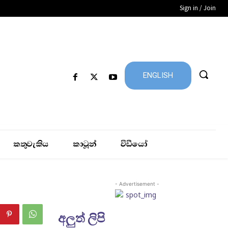
Sign in / Join
ENGLISH
කතුවැකිය
කාටූන්
විඩීයෝ
- Advertisement -
අලුත් ලිපි