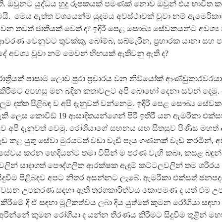
ති. ඔවුනට යුද්ධය හුදු රූපකයක් පමණක් නොව ඔවුන් එය භාවිත 
්මයි. මෙය ඇත්ත වශයෙන්ම යුදමය අවස්ථාවක් වූවා නම් ඇමෙරිකා
 වන තවත් ජාතියක් වෙත් ද? ඉදිරි පෙළ සෞඛ්‍ය සේවකයන්ට අවශ්‍ය
වරණ වෙනුවට තුවක්කු, බෝම්බ, සබ්මැරීන, ප්‍රහාරක යානා සහ 
ේ අවශ්‍ය වූවා නම් මෙවන් හිඟයක් ඇතිවනු ඇති ද?
ත්‍රියක් පාසාම ලොව පුරා ප්‍රචාරය වන නිව්යෝක් ආණ්ඩුකාරවරයා 
කිරීමට අපහසු මන බඳින කතාවලට අපි බොහෝ දෙනා සවන් දෙමු. 
ම දත්ත පිළිබඳ ව අපි දැනුවත් වන්නෙමු. ඉදිරි පෙළ සෞඛ්‍ය සේව
ි ලෙස කොවිඞ් 19 ආසාදිතයන්ගෙන් පිරී ඉතිරී යන ඇමරිකා එක්
ඳව අපි දැනුවත් වෙමු. රෝගියාගේ සහනය සහ සිතසුව පිණිස මහත්
වැඩ කළ යුතු සේවා මුරයටත් වඩා වැඩි පැය ගණනක් වැඩ කරමින්, 
වය කරන හෙදියන්ට තමා විසින් ම පරණ වැහි කබා, කසළ බඳු
වලින් සාදාගත් පෞද්ගලික ආරක්ෂක ඇඳුම් කට්ටලවලින් තම ශරී
ිදුවීම පිළිබඳව අපට නිතර අසන්නට ලැබේ. ඇමරිකා එක්සත් ජනපද
තර ශ්වසන උපකරණ සඳහා ඇති තරගකාරිත්වය කොපමණ ද යත් එම
කිරීමේ දී ඒ සඳහා මූලිකත්වය ලබා දිය යුත්තේ කුමන රෝගියා සඳහා 
රින්නේ කුමන රෝගියා ද යන්න තීරණය කිරීමට සිදුවීම තුළින් මහ