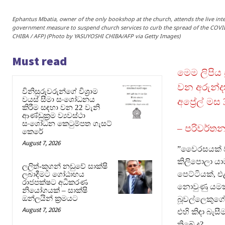
Ephantus Mbatia, owner of the only bookshop at the church, attends the live int
government measure to suspend church services to curb the spread of the COVID-19
CHIBA / AFP) (Photo by YASUYOSHI CHIBA/AFP via Getty Images)
Must read
මෙම ලිපිය ප
වන අරුන්දත
විනිසුරුවරුන්ගේ විශ්‍රාම
වයස් සීමා සංශෝධනය
අප්‍රේල් ම
කිරීම සඳහා වන 22 වැනි
ආණ්ඩුක්‍රම ව්‍යවස්ථා
සංශෝධන කෙටුම්පත ගැසට්
– පරිවර්තන
කෙරේ
August 7, 2026
”වෛරසයක් වග
කිලිපොලා යා
ලලිත්-කූගන් නඩුවේ සාක්ෂි
පෙට්ටියක්, 
ලබාදීමට ගෝඨාභය
රාජපක්ෂට අධිකරණ
නොවුණු යමක්
නියෝගයක් – සාක්ෂි
ඔන්ලයින් ක්‍රමයට
බූවල්ලෙකුග
August 7, 2026
එහි කිඳා බැ
තිබේ ද