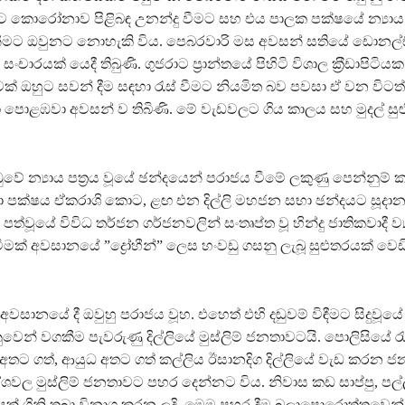
 කොරෝනාව පිළිබඳ උනන්දු වීමට සහ එය පාලක පක්ෂයේ න්‍යාය ප
ීමට ඔවුනට නොහැකි විය. පෙබරවාරි මස අවසන් සතියේ ඩොනල්ඞ් ට
 සංචාරයක් යෙදී තිබුණි. ගුජරාට ප්‍රාන්තයේ පිහිටි විශාල ක‍්‍රීඩාපිට
ඔහුට සවන් දීම සඳහා රැස් වීමට නියමිත බව පවසා ඒ වන විටත් ට්
 පොළඹවා අවසන් ව තිබිණි. මේ වැඩවලට ගිය කාලය සහ මුදල් සුළ
ේ න්‍යාය පත්‍රය වූයේ ඡන්දයෙන් පරාජය වීමේ ලකුණු පෙන්නුම් කර
 පක්ෂය ඒකරාශි කොට, ළඟ එන දිල්ලි මහජන සභා ඡන්දයට සූදානම් 
ත්වූයේ විවිධ තර්ජන ගර්ජනවලින් සංතෘප්ත වූ හින්දු ජාතිකවාදී ව්
ිවීමක් අවසානයේ ”ද්‍රෝහීන්” ලෙස හංවඩු ගසනු ලැබූ සුළුතරයක් වෙ
වසානයේ දී ඔවුහු පරාජය වූහ. එහෙත් එහි දඬුවම් විඳීමට සිදුවූයේ
ුවෙන් වගකීම පැවරුණු දිල්ලියේ මුස්ලිම් ජනතාවටයි. පොලිසිය
අතට ගත්, ආයුධ අතට ගත් කල්ලිය ඊසානදිග දිල්ලියේ වැඩ කරන 
දේශවල මුස්ලිම් ජනතාවට පහර දෙන්නට විය. නිවාස කඩ සාප්පු, පල්ල
ණයක් ගිනි තබා විනාශ කරන ලදි. මෙම පහර දීම බලාපොරොත්තුවෙන් සි