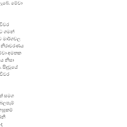
ැබේ. මේවා
 විවර
ට ගමන්
ට මාර්ගවල
පස නිරාවරණය
 මේවා අමතක
ය නිසා
සිදුවූයේ
විවර
ත් සමග
 බලපෑම්
හසුකම්
්නි
 ද