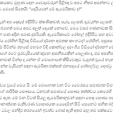
කට මුහුණ දෙන වෛද්‍යවරුන් පිළිබඳ ව අපට නිතර අසන්නට ල
ිට මෙසේ සිතෙයි: ”දෙයියනේ මේ ඇමෙරිකාව ද?”
ැන් අප දෙඇස් ඉදිරිපිට ක්ෂණිකවත්, සැබෑ ලෙසත්, දැවැන්ත ලෙසත්
ී. එහෙත් මෙය අපට අලූත් දෙයක් නොවේ. මෙය වසර ගණනාවක සි
න පණ අදින පරණ දුම්රියකි. ඇමෙරිකාවේ රෝහල් ඉදිරිපිට සහ අව
ගිය රෝගීන් පිළිබඳ වීඩියෝ දර්ශන අමතක කා හටද? රෝගීන්, පසු
ුම් පිටින්ම රහසේ මහමග විදි කොන්වල දමා ගිය වීඩියෝ දර්ශන?
ාගේ රටේ පුරවැසියෙක් කුමන අසනීපයකින් පෙලූණා ද, එම අසනීප
ාවක් වින්දා ද යන්න ඒ මොහොතේ කිසිවෙකුට වැදගත් වූයේ නැත. 
න්ත වැසියන් සඳහා ඇමරිකා එක්සත් ජනපදයේ රෝහල්වල දොරටු 
ණි.
ත්වය වූයේ මෙය යි. මේ මොහොත වන විට වෛරසය සමාජගත වීම
සාගේ ශාරීරික සෞඛ්‍යය, ධනවත් සමාජයේ සෞඛ්‍ය තත්ත්වය කෙරෙහි
 ව ඇත. මේ වන විටත් සියලූ ඇමෙරිකානුවන් සඳහා පොදු සෞඛ්‍ය ප
ධානාත්මක මැතිවරණ ව්‍යාපාරයක යෙදෙමින් සිටි සෙනෙට් සභික බර
මේ ධවල මන්දිර තරගයෙන් ඉවත්ව ගොස් ඇති අතර ඔහු තම පක්ෂයට