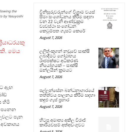
llowing the
විනිසුරුවරුන්ගේ විශ්‍රාම වයස්
to by Yasuyoshi
සීමා සංශෝධනය කිරීම සඳහා
වන 22 වැනි ආණ්ඩුක්‍රම
ව්‍යවස්ථා සංශෝධන
කෙටුම්පත ගැසට් කෙරේ
August 7, 2026
‍රියාධරයකු
යකි. මෙය
ලලිත්-කූගන් නඩුවේ සාක්ෂි
ලබාදීමට ගෝඨාභය
රාජපක්ෂට අධිකරණ
නියෝගයක් – සාක්ෂි
ඔන්ලයින් ක්‍රමයට
August 7, 2026
ුට ඇඟ
පල්ලන්සේන බන්ධනාගාරයේ
ෝඞ්
තත්ත්වය පාලනය කිරීම සඳහා
කඳුළු ගෑස් ප්‍රහාර
 හිමි
August 7, 2026
නොපෙනෙන
ලූවලට පැන
හිටපු අමාත්‍ය අකිල විරාජ්
ේ අවකාශය
කාරියවසම් අත්අඩංගුවට
August 5, 2026