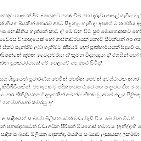
කුට හාදුවක් දීම, බසයකට ගොඩවීම හෝ දරුවා පාසල් යැවීම වැනි 
ියත බියකින් තොරව අපට සිදු කළ හැකි ද? අපගේ ම තෘප්තිය ඇත
ෙස නොසිතිය හැක්කේ කාට ද? මේ වන විට සුළු මොහොතකට හ
්, වෛරස විද්‍යාඥයෙක් හෝ ශාස්තෘවරයෙක් නොවී සිටින්නේ අප අතර
සිතට සැනසීම ලබා ගැනීමට කිසියම් හෝ ප්‍රාතිහාර්යයක් සිදුවේ යැ
තන්නේ කුමන වෛද්‍යවරයා ද? කුමන විද්‍යාඥයා ද? රහසින් හෝ විද
න පූජකවරයෙක් මේ වෙලාවේ අප අතර සිටීද?
 ශීඝ්‍රයෙන් ප්‍රචාරණය වෙමින් පවතින මෙවන් අවස්ථාවක නගර 
කිචිබිචියකින්, ජනශුන්‍ය වූ පදික හුවමාරුවේ සහ පාලූවට ගිය මංසන
ොනර කිකිළියකගේ දසුනකින් මෙන්ම නිහඬ වූ අහස් තලය පිළිබඳ
ත් නොවන්නෝ කවරහු ද?
 ආසාදිතයන් සංඛ්‍යාව මිලියනයටත් වඩා වැඩි විය. මේ වන විටත්
් පනස්දහසටත් වඩා අධික පිරිසක් මියගොස් හමාරය. (අනිද්දාහි ම
දිත සංඛ්‍යාව මිලියන දෙකක්ද, මියගිය සංඛ්‍යාව ලක්‍ෂයක්ද ඉක්මවා