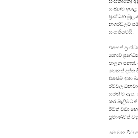
සංස්කාරක) 
සංඛ්‍යාව ඉහ
ප්‍රාග්ධන මූ
නගරවලට පමණක
සංහතියටයි.
එහෙත් ප්‍රා
නොව ප්‍රාග
පාලන පනත්, 
වෙනත් දත්ත
එසේම ඉතා බරප
රටවල ධනවාද
සමත් ව ඇත. 
කර බැලීමටත්
ඊටත් වඩා හො
ප්‍රමාණවත් වන
මේ වන විට 