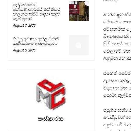
පල්ලන්සේන
බන්ධනාගාරයේ තත්ත්වය
පාලනය කිරීම සඳහා කඳුළු
නන්නාඳුනන්නෙ
ගෑස් ප්‍රහාර
මේ මොහොතේ න
August 7, 2026
අවදානමක් ල
විද්‍යාඥයෙක
හිටපු අමාත්‍ය අකිල විරාජ්
කාරියවසම් අත්අඩංගුවට
සිහිනෙන් හෝ 
August 5, 2026
වෙලාවේ නොසි
අනුමත නොකර
එහෙත් වෛරසය
ඇසෙන කුරුලූ 
විදහා නටන ම
යොමා කුල්ම
පසුගිය සතියේ
රෝගීවූවන්ගෙන
සංස්කාරක
පළවන විට ආසා