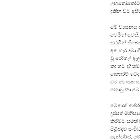
උභතෝකෝටිකය
දකින විට අප
මේ ව්‍යසනය ද
වෙමින් පවත
කරමින් තිබෙ
අත හැර දමා 
වූ රෝහල් ඇඳ
කා හට ද? තම
කෙතරම් වේදන
එම අවාසනාව
නොවුණා පම
මේතාක් තත්
දුප්පත් මිනි
කිරීමට සමත්
පිළිබඳව සංවි
සැන්ඩර්ස්, 