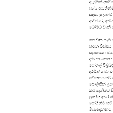
ඇල්මක් දක්ව
සැබෑ අරුතින
සඳහා සුදානම්
ආවරණ, අත් ආ
බෝම්බ වැනි ද
ගත වන සෑම රා
කරන විස්තර 
සැපයෙන සියලූ
දරාගත නොහැක
රෝහල් පිළිබ
දරමින් තමා 
වේතනයකට සේ
පොලිතීන් උර
කර ගැනීමට ස
ප්‍රාන්ත අ
රෝගීන්ට සවි 
මියැදෙන්නට අ