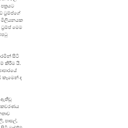
ත්‍රයට
්‍රම්ප්ගේ
ියක මිලියනයක
‍රම්ප් මෙම
ුපටු
මින් සිටි
කිරීම යි.
‍යාපාරයේ
ඩි කෑමෙන් ද
 ඇතිවූ
ේ රැකවරණය
ජනතාව
ි, පාසල්,
ටි මුස්ලිම්