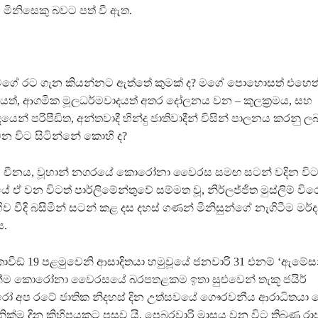
ිනිසෙකු බවට පත් වී ඇත.
ගේ රට ගැන කියන්නට ඇත්තේ කුමක් ද? මගේ පොහොසත් එහෙත් ද
රමයත්, ආගමික මූලධර්මවාදයත් අතර දෝලනය වන – කුලක්‍රමය, සහ
න් පරිපීඩිත, අන්තවාදී හින්දු ජාතිවාදීන් විසින් පාලනය කරනු
න විට සිටින්නේ කොහි ද?
ස චීනය, වූහාන් නගරයේ කොරෝනා වෛරස සමඟ සටන් වදින විට,
ේ ඒ වන විටත් පාර්ලිමේන්තුවේ සම්මත වූ, නිර්ලජ්ජිත මුස්ලිම් විර
 වීදි බසිමින් සටන් කළ දස දහස් ගණන් මිනිසුන්ගේ නැගිටීම මර්
ය.
ොවිඞ් 19 පළමුවෙනි ආසාදිතයා හමුවූයේ ජනවාරි 31 එනම් ‘ඇමේ
්ම කොරෝනා වෛරසයේ බරපතළකම ඉතා සුළුවෙන් තැකූ ජයිර්
 අප රටේ ජාතික නිදහස් දින උත්සවයේ ගෞරවනීය ආරාධිතයා 
් නික්ම දින කිහිපයකට පසුව යි. පෙබරවාරි මාසය වන විට තිබුණු ර