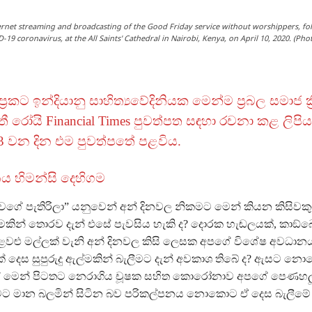
ernet streaming and broadcasting of the Good Friday service without worshippers, fo
 coronavirus, at the All Saints' Cathedral in Nairobi, Kenya, on April 10, 2020. (Pho
්‍රකට ඉන්දියානු සාහිත්‍යවේදිනියක මෙන්ම ප්‍රබල සමාජ ක්
ී රෝයි Financial Times පුවත්පත සඳහා රචනා කළ ලිපි
ස 3 වන දින එම පුවත්පතේ පළවිය.
ය හිමන්සි දෙහිගම
ේ පැතිරිලා” යනුවෙන් අන් දිනවල නිකමට මෙන් කියන කිසිවක
මකින් තොරව දැන් එසේ පැවසිය හැකි ද? දොරක හැඬලයක්, කාඞ්බ
එළවළු මල්ලක් වැනි අන් දිනවල කිසි ලෙසක අපගේ විශේෂ අවධානය
 දෙස සුපුරුදු ඇල්මකින් බැලීමට දැන් අවකාශ තිබේ ද? ඇසට 
ේ මෙන් පිටතට නෙරාගිය චූෂක සහිත කොරෝනාව අපගේ පෙණහ
සීමට මාන බලමින් සිටින බව පරිකල්පනය නොකොට ඒ දෙස බැලීම
?