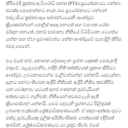
කිරීමේදී ත්‍රස්තවාද විරෝධී පනත (PTA) ප්‍රයෝජනයට ගන්නා
බවක්ද පෙනෙන්නට නැත. එය ප්‍රයෝජනයට ගන්නේ
ඉස්ලාමීය ත්‍රස්තවාදය සම්බන්ධයෙනි. ආණ්ඩුව
ක්‍රියාකරන්නේ පොලිස් ආඥා පනතේ සහ වසංගත රෝග
මර්දන පනතේ, එනම් සාමාන්‍ය නීතියේ විධිවිධාන යටතේය
යන්න සහ ඒවා ප්‍රමාණවත්ය යන්න ආණ්ඩුවේ පැහැදිලි කිරීම
බවද පෙනේ.
එය එසේ නම්, අනාගත දේශපාලන ප්‍රශ්න දෙකක් මෙතැනදී
මතුවේ. පළමුවෙනිව, හදිසි නීති තත්ත්වයක් ප්‍රකාශ කිරීමට
ආණ්ඩුව උවමනාවෙන්ම මැලිවන්නේද? යන්නයි. දෙවැන්න,
දැනට පනවා තිබෙන ඇඳිරි නීතියත්, ඇඳිරි නීතිය කඩකිරීම
යන චෝදනාව යටතේ දහස් ගණනක් පුරවැසියන්
අත්අඩංගුවට ගැනීමත්, නීතියෙන් අවසර ලැබී ඇති
ක්‍රියාමාර්ගද? යන්නයි. මෙම දෙවැනි ප්‍රශ්නයට පිළිතුරක්
ලබාගත හැක්කේ ශ්‍රේෂ්ඨාධිකරණයෙනි. ඒ සඳහා අත්අඩංගුවට
පත්වූ පුරවැසියකු මූලික අයිතිවාසිකම් පෙත්සමක් ඉදිරිපත්
කරමින්, ශ්‍රේෂ්ඨාධිකරණයට යා යුතුව තිබේ. එසේ