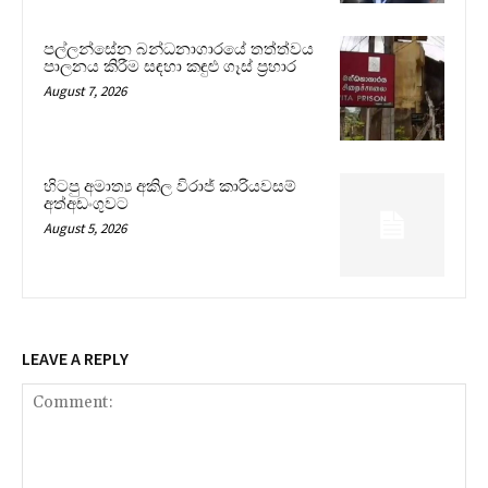
පල්ලන්සේන බන්ධනාගාරයේ තත්ත්වය
පාලනය කිරීම සඳහා කඳුළු ගෑස් ප්‍රහාර
August 7, 2026
හිටපු අමාත්‍ය අකිල විරාජ් කාරියවසම්
අත්අඩංගුවට
August 5, 2026
LEAVE A REPLY