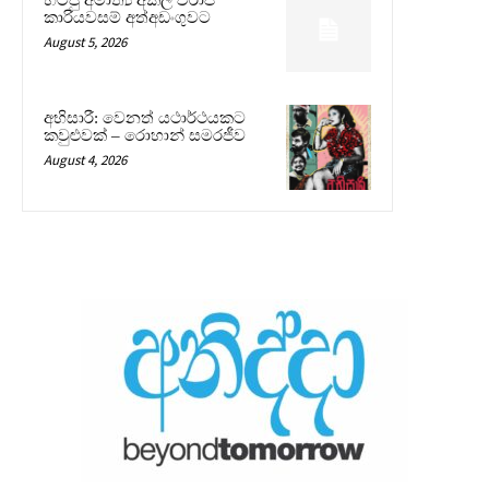
කාරියවසම් අත්අඩංගුවට
August 5, 2026
අභිසාරී: වෙනත් යථාර්ථයකට
කවුළුවක් – රොහාන් සමරජීව
August 4, 2026