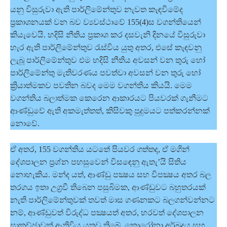
යනු විසුරුවා ඇති පාර්ලිමේන්තුව නැවත කැඳවීමේද
ප්‍රකාශනයක් වන බව ව්‍යවස්ථාවේ 155(4)ස වගන්තියෙන්
කියැවෙයි. හදිසි නීතිය ප්‍රකාශ කර දසවැනි දිනයේ විසුරුවා
හැර ඇති පාර්ලිමේන්තුව රැස්විය යුතු අතර, එසේ කැඳවනු
ලැබූ පාර්ලිමේන්තුව එම හදිසි නීතිය අවසන් වන තුරු හෝ
පාර්ලිමේන්තු මැතිවරණය පවත්වා අවසන් වන තුරු හෝ
ක්‍රියාත්මකව පවතින බවද මෙම වගන්තිය කියයි. මෙම
වගන්තිය බලාත්මක කෙරෙන ආකාරයට පියවරක් ගැනීමට
ආණ්ඩුවේ ඇති අකමැත්තත්, කිසිවකු පුදුමයට පත්කරන්නක්
නොවේ.
ඒ අතර, 155 වගන්තිය යටතේ පියවර ගත්තද, ඒ මගින්
දේශපාලන ප්‍රශ්න පහසුවෙන් විසඳෙනු ඇතැ’යි සිතිය
නොහැකිය. මන්ද යත්, ආණ්ඩු පක්‍ෂය සහ විපක්‍ෂය අතර බල
තරගය ඉතා උග්‍රවී තිබෙන පසුබිමක, ආණ්ඩුවට බහුතරයක්
නැති පාර්ලිමේන්තුවක් තවත් මාස ගණනකට බලගන්වන්නට
නම්, ආණ්ඩුවත් විරුද්ධ පක්‍ෂයත් අතර, හරවත් දේශපාලන
සාකච්ඡාවක් ඇතිවිය යුතුව තිබේ. කොරෝනා අර්බුදය සහ