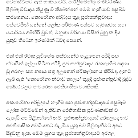
වෙනස්වීමට ඇති හැකියාවයි. පාර්ලිමේන්තු මැතිවරණය
පිළිබඳ විවාදය තියුණු වී තිබෙන්නේ මෙම හැකියාව පසුබිම්
කරගෙනය. කොරෝනා අර්බුදය තුළ ප්‍රජාතන්ත්‍රවාදය
පත්වෙමින් යන්නේ ලෝක පරිමාණ පස්සට යෑමකටය යන
යථාර්ථය අමිහිරි වුවත්, මනුෂ්‍ය වර්ගයා විසින් මුහුණ දිය
යුතුව තිබෙන ඉරණමක් බවද පෙනේ.
එක් එක් රටක සුවිශේෂ තත්වයන්ට ගැළපෙන පරිදි සහ
ඒවායින් ඉල්ලා සිටින පරිදි, ප්‍රජාතන්ත්‍රවාදය රැකගැනීම සඳහා
වූ අරගල සහ න්‍යාය පත්‍ර අලූතෙන් පරිකල්පනය කිරීමද, දැනට
ලැබී ඇති ‘කොරෝනා නිවාඩු කාලය’ තුළදී ප්‍රජාතන්ත්‍රවාදී බුද්ධි
කේඩරවලට පැවරෙන ඓතිහාසික වගකීමකි.
කොරෝනා අර්බුදයේ නැගීම සහ ප්‍රජාතන්ත්‍රවාදයේ පසුබෑම
ලෝක මට්ටමෙන් ඇතිවන ඓතිහාසික ප්‍රවණතාවක් වී
ඇතැයි අප පිළිගන්නේ නම්, ප්‍රජාතන්ත්‍රවාදයේ අරගලයද නව
ඓතිහාසික අවධියකට එළඹිය යුතු බව පිළිගැනීමට අපට
සිදුවනු ඇත. මෙම යුගය තුළ ප්‍රජාතන්ත්‍රවාදයට අරගල