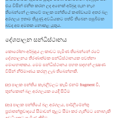
එය විසින් ජනිත කරන ලද අනෙක් අර්බුද පැන නැග
තිබෙන්නේ ලංකාවේ පාලක පන්තියේ කණ්ඩායම් අතර බල
අරගලය ඉතාම තියුණු අවධියකට පත්වී තිබෙන පසුබිමක
බවද අප අමතක නොකළ යුතුය.
දේශපාලන සන්ධිස්ථානය
කොරෝනා අර්බුදය ලංකාවට පැමිණ තිබෙන්නේ රටේ
දේශපාලනය තීරණාත්මක සන්ධිස්ථානයක පවත්නා
මොහොතකය. මෙම සන්ධිස්ථානය පහත සඳහන් ලක්‍ෂණ
විසින් නිර්මාණය කරනු ලැබ තිබෙන්නකි.
(අ) පාලක පන්තිය කැබලිවලට කැඞී එනම් fragment වී,
තුන්කොන් බල අරගලයක යෙදී සිටීම
(ආ) පාලක පන්තියේ බල අරගලය, පාර්ලිමේන්තු
ප්‍රජාතන්ත්‍රවාදයේ සීමාවන් තුළට සීමා කර ගැනීමට නොහැකි
අවධියකට පැමිණ තිබීම.