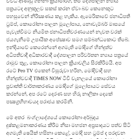
විවිධ ආණ්ඩු ගන්නා ක්‍රියාමාර්ග, තම දේශපාලන න්‍යාය
පත්‍රයටද අනුකූලව සකස් කරන ඒවා බව කෙනෙකුට
පහසුවෙන් නිරීක්‍ෂණය කළ හැකිය. ඇමෙරිකාවේ ජනාධිපති
ට්‍රම්ප්, කොරෝනා පාලන මූලෝපාය, නොවැම්බර් මාසයේ
පැවැත්වීමට නියමිත ජනාධිපතිවරණයෙන් නැවත වරක්
ජයගැනීමේ උපායික අපේක්‍ෂාව සමග සම්බන්ධකොට තිබේ.
ඉන්දියාවේ කෙරෙන්නේ අගමැති මෝදිගේ හින්දුත්ව
අධිපතිවාදී අධිකාරවාදී දේශපාලන පරිවර්තන න්‍යාය පත්‍රයේ
රාමුව තුළ, කොරෝනා පාලන ක්‍රියාවලිය සිරකිරීමයි. අප
රටේ Peo TV එකෙන් විසුරුවා හරින, මෝදිවාදී සහ
හින්දුත්වවාදී TIMES NOW ටීවී චැනලයේ කොරෝනා
ප්‍රවෘත්ති වාර්තාකරණය මෝදිගේ මූලෝපායට සේවය
කරන්නේ, අප රටේ දෙරණ සහ හිරු නාලිකා දෙකේ
පක්‍ෂග්‍රහීභාවයද පරාජය කරමිනි.
මේ අතර බංග්ලාදේශයේ කොරෝනා අර්බුදය
දුෂ්කළමනාකරණය කිරීම නිසා මහජන අප්‍රසාදයට පත්ව සිටි
අගමැති ෂෙයික් හසිනා කෙළේ, මෝදි සහ ට්‍රම්ප් ද පරදවන