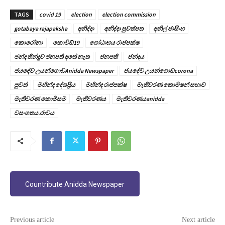
TAGS
covid 19
election
election commission
gotabaya rajapaksha
අනිද්දා
අනිද්දා පුවත්පත
අනිල් ජාසිංහ
කොරෝනා
කොවිඩ්19
ගෝඨාභය රාජපක්ෂ
ඡන්ද තීන්දුව ජනපති අතේ නැත
ජනපති
ජන්දය
ජයදේව උයන්ගොඩAnidda Newspaper
ජයදේව උයන්ගොඩcorona
පුවත්
මහින්ද දේශප්‍රිය
මහින්ද රාජපක්ෂ
මැතිවරණ කොමිෂන් සභාව
මැතිවරණ කොමිසම
මැතිවරණය
මැතිවරණයanidda
වසංගතය.රාවය
Countribute Anidda Newspaper
Previous article
Next article