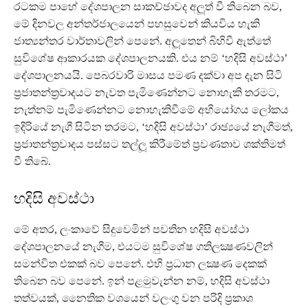
රටකම පාහේ දේශපාලන සාකච්ඡාවද අලූත් වී තිබෙන බව,
මේ දිනවල අන්තර්ජාලයෙන් පහසුවෙන් කියවිය හැකි
ජාත්‍යන්තර වාර්තාවලින් පෙනේ. අලූතෙන් බිහිවී ඇත්තේ
සුවිශේෂ ආකාරයක දේශපාලනයකි. එය නම් ‘හදිසි අවස්ථා’
දේශපාලනයයි. පෙබරවාරි මාසය පමණ දක්වා අප දැන සිටි
ප්‍රජාතන්ත්‍රවාදයට නැවත පැමිණෙන්නට නොහැකි තරමට,
නැත්නම් පැමිණෙන්නට නොහැකිවීමේ අභියෝගය ලෝකය
ඉදිරියේ නැගී සිටින තරමට, ‘හදිසි අවස්ථා’ රාඡ්‍යයේ නැගීමත්,
ප්‍රජාතන්ත්‍රවාදය පස්සට තල්ලූ කිරීමේත් ප්‍රවණතාව ශක්තිමත්
වී තිබේ.
හදිසි අවස්ථා
මේ අතර, ලංකාවේ සිදුවෙමින් පවතින හදිසි අවස්ථා
දේශපාලනයේ නැගීම, එයටම සුවිශේෂ ගතිලක්‍ෂණවලින්
සමන්විත එකක් බව පෙනේ. එහි ප්‍රධාන ලක්‍ෂණ දෙකක්
තිබෙන බව පෙනේ. ඉන් පළමුවැන්න නම්, හදිසි අවස්ථා
තත්වයක්, නෛතික වශයෙන් වලංගු වන පරිදි ප්‍රකාශ