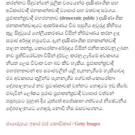
කරන්නට සිදුවන්නේ මූලික වශයෙන්ම දක්‍ෂිණාංශික සහ
අධිකාරවාදී ජනකාන්තවාදී ව්‍යාපාර සහ මතවාද සමගය.
ප්‍රජාතන්ත්‍රවාදී මහජනතාව (democratic public ) දක්‍ෂිණාංශික
ජනකාන්තවාදයට ආකර්ෂණය වීම පසුගිය අවුරුදු කිහිපය
තුළ සිදුවූයේ ගෝලීයකරණය විසින් නිර්මාණය කරන ලද
සමාජ අර්බුද හමුවේය. දැන් දක්‍ෂිණාංශික ජනකාන්තවාදී
පාලන තන්ත්‍ර, කොරෝනා අර්බුදය විසින් ජනිත කරවනු ලබන
නව ප්‍රතිවිරෝධතා විසින් දුර්වල කරනු ලැබීමේ අවකාශය
නියත ලෙස විවෘත වන බව කිව හැකිය. ප්‍රජාතන්ත්‍රවාදී
මහජනතාවන් අප සමාජවලින් යළි පැනනැගීමේ හැකියාවද
එම අවකාශය තුළින්ම පැනනැගීම පශ්චාත්-කොරෝනා
දේශපාලනයේ නව ප්‍රවණතාවක් වන්නට හොඳටම ඉඩ තිබේ.
එබැවින් ලෝකය පුරාම ප්‍රජාතන්ත්‍රවාදී ව්‍යාපාර වත්මන්
පසුබෑමට මුහුණ දිය යුත්තේ අපේක්‍ෂාභංගත්වයේ නිෂේධනීය
දේශපාලනයට ගොදුරු නොවී හිස ඔසවාගෙනය.
ඡායාරූපය: ඉෂාර එස් කොඩිකාර / Getty Images