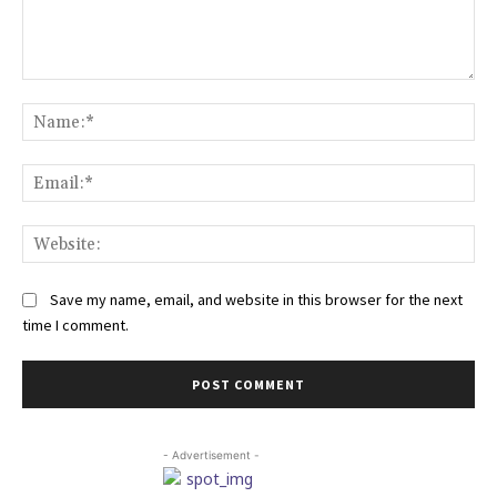
Comment:
Na
Ema
Web
Save my name, email, and website in this browser for the next
time I comment.
- Advertisement -