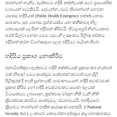
කරන්නේ නැතිව, ඇත්තටම හදිසි තත්ත්වයක් රටේ ප්‍රායෝගික
වශයෙන් පැවතීමයි. දෙවැන්න, රටේ තිබෙන්නේ මහජන
සෞඛ්‍ය හදිසියක් (Public Health Emergency එකක්) නොව
සාමාන්‍ය, සුළු සෞඛ්‍ය ප්‍රශ්නයක්ය යන කතිකාවද නිල
මතවාදයක් ලෙසින් ඉදිරිපත් කිරීමයි. හිටපු අග්‍රවිනිශ්චයකාර
සරත් සිල්වා මහතා මෙම දෙවැනි ලක්‍ෂණය පිළිබඳ තර්කය
ඉදිරිපත් කරන විශේෂඥයා ලෙස ඉදිරියට පැමිණ තිබේ.
හදිසිය ප්‍රකාශ නොකිරීම
ජනාධිපතිතුමා ඇත්තටම හදිසි තත්ත්වයක් ප්‍රකාශ කර නැත්තේ
මක් නිසාද? මෙය ආණ්ඩුව පැත්තෙන් තවමත් පැහැදිලි
පිළිතුරක් දී නැති ප්‍රශ්නයකි. සාමාන්‍යයෙන්, හදිසි අවස්ථාවක්
ප්‍රකාශ කිරීම හෝ හදිසි අවස්ථාවකට සමාන බලයක්
විධායකයට ලබාදෙන, ත්‍රස්තවාද මර්දන නීති වැනි නීති
ක්‍රියාත්මක කරවීම, ආණ්ඩුවල ස්වභාවයයි. ඉන්දියාවේ
ක්‍රියාවට නගන්නේ ජාතික ආරක්‍ෂණ පනතයි. (^National
Security Act ). ලංකාවේ කොරෝනා අර්බුදය කළමනාකරණය