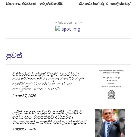
වසංගතය ද්වාරයකි – අරුන්දතී රෝයි
රට කරන්නේ වැ.බ. පොලිස්පතිද?
- Advertisement -
පුවත්
විනිසුරුවරුන්ගේ විශ්‍රාම වයස් සීමා
සංශෝධනය කිරීම සඳහා වන 22 වැනි
ආණ්ඩුක්‍රම ව්‍යවස්ථා සංශෝධන
කෙටුම්පත ගැසට් කෙරේ
August 7, 2026
ලලිත්-කූගන් නඩුවේ සාක්ෂි ලබාදීමට
ගෝඨාභය රාජපක්ෂට අධිකරණ
නියෝගයක් – සාක්ෂි ඔන්ලයින් ක්‍රමයට
August 7, 2026