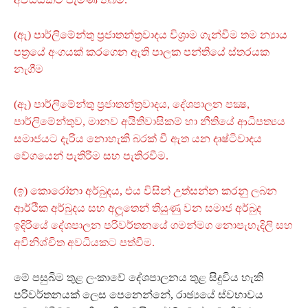
(ඇ) පාර්ලිමේන්තු ප්‍රජාතන්ත්‍රවාදය විශ්‍රාම ගැන්වීම තම න්‍යාය
පත්‍රයේ අංගයක් කරගෙන ඇති පාලක පන්තියේ ස්තරයක
නැගීම
(ඈ) පාර්ලිමේන්තු ප්‍රජාතන්ත්‍රවාදය, දේශපාලන පක්‍ෂ,
පාර්ලිමේන්තුව, මානව අයිතිවාසිකම් හා නීතියේ ආධිපත්‍යය
සමාජයට දැරිය නොහැකි බරක් වී ඇත යන දෘෂ්ටිවාදය
වේගයෙන් පැතිරීම සහ පැතිරවීම.
(ඉ) කොරෝනා අර්බුදය, එය විසින් උත්සන්න කරනු ලබන
ආර්ථික අර්බුදය සහ අලූතෙන් තියුණු වන සමාජ අර්බුද
ඉදිරියේ දේශපාලන පරිවර්තනයේ ගමන්මග නොපැහැදිලි සහ
අවිනිශ්චිත අවධියකට පත්වීම.
මේ පසුබිම තුළ ලංකාවේ දේශපාලනය තුළ සිදුවිය හැකි
පරිවර්තනයක් ලෙස පෙනෙන්නේ, රාඡ්‍යයේ ස්වභාවය