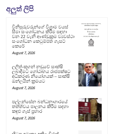
අලුත් ලිපි
විනිසුරුවරුන්ගේ විශ්‍රාම වයස්
සීමා සංශෝධනය කිරීම සඳහා
වන 22 වැනි ආණ්ඩුක්‍රම ව්‍යවස්ථා
සංශෝධන කෙටුම්පත ගැසට්
කෙරේ
August 7, 2026
ලලිත්-කූගන් නඩුවේ සාක්ෂි
ලබාදීමට ගෝඨාභය රාජපක්ෂට
අධිකරණ නියෝගයක් – සාක්ෂි
ඔන්ලයින් ක්‍රමයට
August 7, 2026
පල්ලන්සේන බන්ධනාගාරයේ
තත්ත්වය පාලනය කිරීම සඳහා
කඳුළු ගෑස් ප්‍රහාර
August 7, 2026
හිටපු අමාත්‍ය අකිල විරාජ්