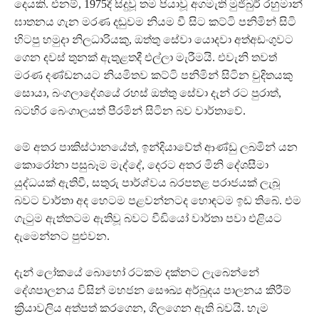
දෙයකි. එනම්, 1975දී සිදුවූ තම පියාවූ අගමැති මුජිබුර් රහුමාන්
ඝාතනය ගැන මරණ දඬුවම නියම වී සිට කට්ටි පනිමින් සිටි
හිටපු හමුදා නිලධාරියකු, ඔත්තු සේවා යොදවා අත්අඩංගුවට
ගෙන දවස් තුනක් ඇතුළතදී එල්ලා මැරීමයි. එවැනි තවත්
මරණ දණ්ඩනයට නියමිතව කට්ටි පනිමින් සිටින චුදිතයකු
සොයා, බංගලාදේශයේ රහස් ඔත්තු සේවා දැන් රට පුරාත්,
බටහිර බෙංගාලයත් පීරමින් සිටින බව වාර්තාවේ.
මේ අතර පාකිස්ථානයේත්, ඉන්දියාවේත් ආණ්ඩු ලබමින් යන
කොරෝනා පසුබෑම මැද්දේ, දෙරට අතර මිනි දේශසීමා
යුද්ධයක් ඇතිවී, සතුරු පාර්ශ්වය බරපතළ පරාජයක් ලැබූ
බවට වාර්තා අද හෙටම පළවන්නටද හොඳටම ඉඩ තිබේ. එම
ගැටුම ඇත්තටම ඇතිවූ බවට වීඩියෝ වාර්තා පවා එළියට
දැමෙන්නට පුළුවන.
දැන් ලෝකයේ බොහෝ රටකම දක්නට ලැබෙන්නේ
දේශපාලනය විසින් මහජන සෞඛ්‍ය අර්බුදය පාලනය කිරීම්
ක්‍රියාවලිය අත්පත් කරගෙන, ගිලගෙන ඇති බවයි. හැම