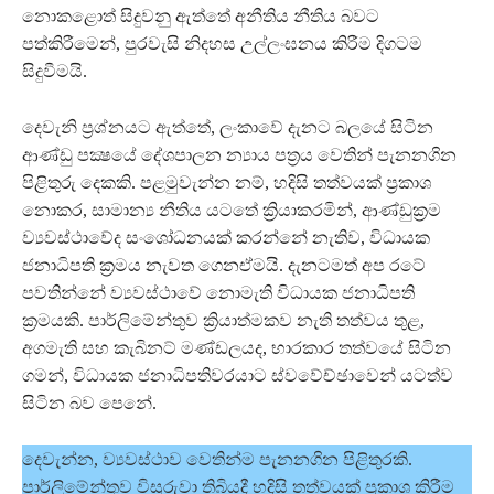
නොකළොත් සිදුවනු ඇත්තේ අනීතිය නීතිය බවට
පත්කිරීමෙන්, පුරවැසි නිදහස උල්ලංඝනය කිරීම දිගටම
සිදුවීමයි.
දෙවැනි ප්‍රශ්නයට ඇත්තේ, ලංකාවේ දැනට බලයේ සිටින
ආණ්ඩු පක්‍ෂයේ දේශපාලන න්‍යාය පත්‍රය වෙතින් පැනනගින
පිළිතුරු දෙකකි. පළමුවැන්න නම්, හදිසි තත්වයක් ප්‍රකාශ
නොකර, සාමාන්‍ය නීතිය යටතේ ක්‍රියාකරමින්, ආණ්ඩුක්‍රම
ව්‍යවස්ථාවේද සංශෝධනයක් කරන්නේ නැතිව, විධායක
ජනාධිපති ක්‍රමය නැවත ගෙනඒමයි. දැනටමත් අප රටේ
පවතින්නේ ව්‍යවස්ථාවේ නොමැති විධායක ජනාධිපති
ක්‍රමයකි. පාර්ලිමේන්තුව ක්‍රියාත්මකව නැති තත්වය තුළ,
අගමැති සහ කැබිනට් මණ්ඩලයද, භාරකාර තත්වයේ සිටින
ගමන්, විධායක ජනාධිපතිවරයාට ස්වවේච්ඡාවෙන් යටත්ව
සිටින බව පෙනේ.
දෙවැන්න, ව්‍යවස්ථාව වෙතින්ම පැනනගින පිළිතුරකි.
පාර්ලිමේන්තුව විසුරුවා තිබියදී හදිසි තත්වයක් ප්‍රකාශ කිරීම