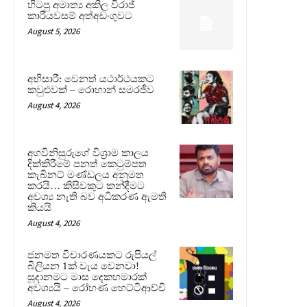
හිටපු අමාත්‍ය අකිල විරාජ්
කාරියවසම් අත්අඩංගුවට
August 5, 2026
අභිසාරී: වෙනත් යථාර්ථයකට
කවුළුවක් – රොහාන් සමරජීව
August 4, 2026
අගවිනිසුරුගේ විශ්‍රාම කාලය
දික්කිරීමේ පනත් කෙටුම්පත
කැබිනට් මණ්ඩලය අනුමත
කරයි… කිසිවකුට කන්දීමට
අවශ්‍ය නැති බව අධිකරණ ඇමති
කියයි
August 4, 2026
ජනමත විචාරණයකට රුපියල්
බිලියන 1ක් වැය වෙනවා!
සූදානමට මාස දෙකහමාරක්
අවශ්‍යයි – රෝහණ හෙට්ටිආච්චි
August 4, 2026