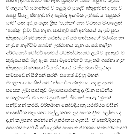
පාස්කු දිනය වීමට ඉඩ ඇත. යුදෙව් ආගමේ ‘පසුකර යෑමේ
මංගල්‍යය’ට සමාන්තර ව පළමු ව යුදෙව් කිතුනුවන් ද පසු ව
සෙසු සියලූ කිතුනූවන් ද සැමරූ ආගමික උත්සවය ‘පසුකර
යාම’ යන අරුත දෙන ග‍්‍රීක ‘පැස්කා’ යන වචනය සිංහලෙන්
‘පාස්කු’ වූවා විය හැක. පාස්කුව සති අන්තයේ ලොව පුරා
කිතුනුවෝ මෙනෙහි කරන්නෝ තම ශාස්තෲගේ මරණය හා
නැවත නැගිටීම හෙවත් උත්ථානය ගැන ය. සමකාලීන
අර්ථයෙන් ටෝචර් හෙවත් වධබන්ධනයට ලක් ව අනතුරු ව
කුරුසයකට බැඳ ඇණ ගසා මැරෙන්නට හළ තම ශාස්තෘ ගැන
කිතුනුවෝ බොහෝ විට නිරාහාර ව හිඳ මහා සිකුරාදා
කම්පාවෙන් සිහිපත් කරති. එහෙත් ඔවුහු මහත්
ජ්වලිතභාවයකින් සමරන්නෝ පාස්කුව ය. අදාළ ආගම
පසෙක ලමු; පාස්කුව බලාපොරොත්තු දල්වන සාධනීය
සංකල්පයකි. එය නව ප‍්‍රාණයක්, ජීවයක් හා ඇරඹුමක්
සනිටුහන් කරයි. වර්තමාන කෝවිදියානු යථාර්ථය විසින්
සාංදෘෂ්ටික තලයකට තල්ලූ කරන ලද සමකාලීන ලෝකය ද
දැන් කල්පනා කරන්නේ උත්ථානය ගැනයි. ඒ කෝවිදියානු
වෛරසයෙන් මියගිය ලක්ෂ සංඛ්‍යාත ජනතාව සම්බන්ධයෙන්