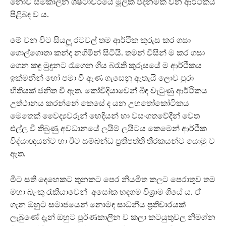
නොව සමකාලීන ශිෂ්ටාචරයේ මූලික පදනමක වන ආර්ථිකය
පිළිබඳ ව ය.
මේ වන විට සියලූ රටවල් තම ආර්ථික කුරුස කර ගසා
ගොල්ගොතා කන්ද නගිමින් සිටියි. තමන් විසින් ම කර ගසා
ගෙන කඳු මුඳුනට රැගෙන ගිය බරැති කුරුසයේ ම ආර්ථිකය
ඉක්මනින් හෝ පමා වී ඇණ ගැසෙනු ඇතැයි ලොව පුරා
භීතියක් ජනිත වී ඇත. කෝවිදියාවෙන් බිඳ වැටුණු ආර්ථිකය
උත්ථානය කරන්නේ කෙසේ ද යන උභතෝකෝටිකය
මෙතෙක් වෛද්‍යවරුන් හෙදියන් හා වසංගතවේදීන් වෙත
එල්ල වී තිබුණු අවධානයේ ලයිම් ලයිටය කෙමෙන් ආර්ථික
විද්යාඥයන්ට හා ඊට සම්බන්ධ ප‍්‍රතිපත්ති තීරකයන්ට යොමු ව
ඇත.
මීට සති දෙහෙකට තුනකට පෙර නියමිත කලට පෙරාතුව තම
මහා බැංකු රැකියාවෙන් අසෝක හඳගම විශ‍්‍රාම ගියේ ය. ඒ
ගැන ඔහුට සමාජයෙන් නොමඳ සාධනීය ප‍්‍රතිචාරයක්
ලැබුණේ දැන් ඔහුට පූර්ණකාලීන ව කලා කටයුතුවල නිමග්න