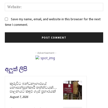
Web
Save my name, email, and website in this browser for the next
time I comment.
- Advertisement -
අලුත් ලිපි
කුරුවිට බන්ධනාගාරයේ
නොසන්සුන්කාරී තත්ත්වයක්…
පාලනයට කඳුළු ගෑස් ප්‍රහාරයක්
August 7, 2026