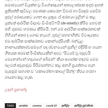
සමාජයෙන් වියුක්ත වූ විශේෂඥයන් අතලොස්සක අගුළු දාගත්
ප‍්‍රතිපත්ති කුටිවල පමණක කෙරෙන විචාර හා විසඳුම් සෙවීම්
පුළුල් පරාසයකට ගෙන ආ යුතුය. ඒ අරභයා මුලින් ම කළ
යුත්තේ ආර්ථික විද්‍යාව ඞී-මිස්ටිෆයි (de-mistify) කිරීම හෙවත්
එහි ගුඪබව හරණය කිරීමයි. ඉන් යම් ආර්ථික සාක්ෂරතාවක්
ගිහියන් අතර ද ගොඩ නැගේ. පුළුල් සහභාගිත්ව විවාදයකට
එම ආර්ථික සාක්ෂරතාව කොන්දේසියකි. බන්ධුල
නානායක්කාරවසම්ගේ පද රචනයෙන් සුනිල් එදිරිසිංහ ගයන
ගීතයක තරමක් රී-මික්සයකින් අපට ‘රිටයර් වූ පසුවයි
පෙනෙන්නේ හඳයාගේ අබිමන්‘ කියා අසෝක හඳගම මෙම
බලවත් අඩුපාඩුව පිරිමසන්නට කළ අනගි ප‍්‍රයත්නය ගැන
පැසසුම් සහගත ව ‘කොරෝනා කාලේ සින්දු‘ තීරය හරහා
ගායනා කළ හැක.
උදන් ප‍්‍රනාන්දු
TAGS
anidda
corona
covid 19
අනිද්දා
අනිද්දා පුවත්පත