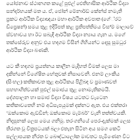
යෝජනාව ස්ථානගත කළේ පුළුල් ඓතිහාසික ආර්ථික විද්‍යා
සන්දර්භයක් මත ය. ඒ, ජෝන් මේනාර්ඞ් කේන්ස් නමැති
ප‍්‍රකට ආර්ථික විද්‍යාඥයා මහා ආර්ථික අවපාත (ගේ‍්‍රට්
ඩිප්‍රෙෂන්) සමය තුළ ඉදිරිපත් කළ ප‍්‍රතිපත්තිමය විසªම් මාලාවේ
ස්වභාවය හා ඊට සබැඳි ආර්ථික විද්‍යා න්‍යාය ගැන ය. මගේ
තක්සේරුව අනුව එය හඳගම විසින් ගිහියන්ට දෙසූ සුමධුර
ආර්ථික විද්‍යා බණකි.
යට කී හඳගම ප‍්‍රයත්නය කාලීන මැදිහත් වීමක් ලෙස මා
දකින්නේ විශේෂිත හේතුවක් නිසාවෙනි. එනම් ලාංකීය
(සිංහල) කතිකාවත තුළ ආර්ථිකය පිළිබඳ ව ප‍්‍රමාණවත්
සහභාගිත්වයක් පුළුල් සමාජය තුළ නොමැතිකමයි.
දේශපාලන හා සමාජ විද්‍යා විෂය යටතට වැටෙන
කතිකාවතෙහි නම් අධිසැපයුමක් දක්නට ඇත. එය එක්තරා
‘ඔක්කොම ඇඞ්ඩින්; ඔක්කොම මැම්බර්’ වැනි තත්ත්වයකි.
නිදසුනක් ලෙස මෙය ගනිමු. තරංගනියේ පෙර-දැක්මක් ලෙස
තිරගත වූ චිත‍්‍රපටයක් බලා එතැන සිටින අය සමග කෙටි
සල්ලාපයක නිරත ව බෞද්ධාලෝක මාවතට පැමිණෙන විට