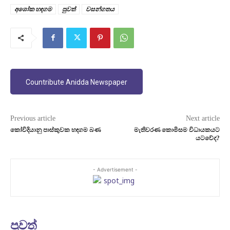
අශෝක හඳගම
පුවත්
වසන්ගතය
Countribute Anidda Newspaper
Previous article
Next article
කෝවිදියානු පාස්කුවක හඳගම බණ
මැතිවරණ කොමිසම විධායකයට
යටවේද?
- Advertisement -
පුවත්