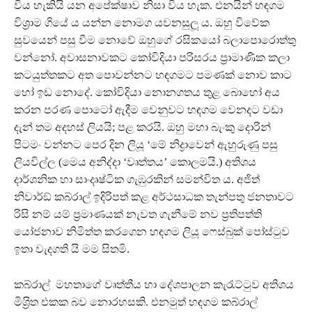
විය හැකියි යන අපේක්ෂාව නිසා විය හැක. එනයින් හඳගම
විශ‍්‍රාම ගියේ ය යන්න නොමග යවනසුලූ ය. ඔහු විවේක
සුවයෙන් පසු වීම නොවේ ඔහුගේ රසිකයෝ බලාපොරොත්තු
වන්නෝ. අවාසනාවකට කෝවිදියා පරිසරය ප‍්‍රාමාණික කලා
කටයුත්තකට අත පොවන්නට හඳගමට පමණක් නොව කාට
හෝ ඉඩ නොදේ. කෝවිදියා නොනගතය තුළ බොහෝ අය
කරන පරණ පොටෝ ඇදීම වෙනුවට හඳගම වෙනදට වඩා
දැන් තම අදහස් ලියයි; පළ කරයි. ඔහු මහා බැංකු දොරින්
පිටමං වන්නට පෙර දින ලියූ ‘මේ නිද්‍රාවෙන් ඇහුරුණු පසු
ලියවිල්ල (මෙය අනිද්දා ‘වෘත්තය’ කොලමයි.) අතිශය
දාර්ශනික හා සාංදෘෂ්ටික ගැඹුරකින් සමන්විත ය. අජිත්
නිවාර්ඞ් කබ්රාල් ඉදිරිපත් කළ අර්ථසාධක තැන්පතු ජනතාවට
රිසි නම් යම් ප‍්‍රමාණයක් නැවත ගැනීමේ නව ප‍්‍රතිපත්ති
යෝජනාව නිමිත්ත කරගෙන හඳගම ලියූ ෆෙස්බුක් පෝස්ටුව
ඉතා වැදගති යි මම සිතමි.
කබ්රාල් මහතාගේ වෘත්තීය හා දේශපාලන කැරැට්ටුව අතිශය
මිශ‍්‍රිත එකක බව නොරහසකි. එනමුත් හඳගම කබ්රාල්