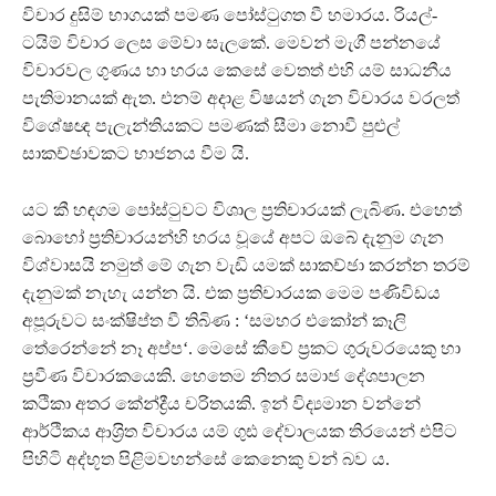
විචාර දුසිම් භාගයක් පමණ පෝස්ටුගත වී හමාරය. රියල්-
ටයිම් විචාර ලෙස මේවා සැලකේ. මෙවන් මැගී පන්නයේ
විචාරවල ගුණය හා හරය කෙසේ වෙතත් එහි යම් සාධනීය
පැතිමානයක් ඇත. එනම් අදාළ විෂයන් ගැන විචාරය වරලත්
විශේෂඥ පැලැන්තියකට පමණක් සීමා නොවී පුළුල්
සාකච්ඡාවකට භාජනය වීම යි.
යට කී හඳගම පෝස්ටුවට විශාල ප‍්‍රතිචාරයක් ලැබිණ. එහෙත්
බොහෝ ප‍්‍රතිචාරයන්හි හරය වූයේ අපට ඔබේ දැනුම ගැන
විශ්වාසයි නමුත් මේ ගැන වැඩි යමක් සාකච්ඡා කරන්න තරම්
දැනුමක් නැහැ යන්න යි. එක ප‍්‍රතිචාරයක මෙම පණිවිඩය
අපූරුවට සංක්ෂිප්ත වී තිබිණ : ‘සමහර එකෝන් කෑලි
තේරෙන්නේ නෑ අප්ප‘. මෙසේ කීවේ ප‍්‍රකට ගුරුවරයෙකු හා
ප‍්‍රවීණ විචාරකයෙකි. හෙතෙම නිතර සමාජ දේශපාලන
කථිකා අතර කේන්ද්‍රීය චරිතයකි. ඉන් විද්‍යමාන වන්නේ
ආර්ථිකය ආශ‍්‍රිත විචාරය යම් ගුඪ දේවාලයක තිරයෙන් එපිට
පිහිටි අද්භූත පිළිමවහන්සේ කෙනෙකු වන් බව ය.