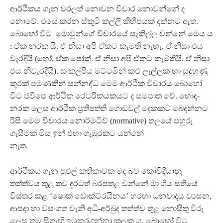
ආර්ථිකය ගැන වරලත් නොවන විචාර නොවන්නේ ද
නොවේ. එසේ කරන ස්කූටි කල්ලි කිහිපයක් දක්නට ඇත.
බොහෝ විට මොවුන්ගේ විචාරයේ සැකිල්ල වන්නේ මෙය ය
: ඒක නරක යි. ඒ නිසා අපි ඒකට කැමති නැහැ. ඒ නිසා එය
වැරදියි (හෝ, ඒක ෂෝක්. ඒ නිසා අපි ඒකට කැමතියි. ඒ නිසා
එය නිවැරදියි). සංකල්පීය මට්ටමින් කළු ලෑල්ලක හා සුදුහුණු
කූරක් පමණකින් සන්නද්ධ මෙම ආර්ථික විචාරය බොහෝ
විට ජවිපෙ ආර්ථික රෙටරිකයකයට ද සමපාත වේ. හොඳ-
නරක ලෙස ආර්ථික ප‍්‍රතිපත්ති ගොඩවල් දෙකකට බෙදන්නට
රිසි මෙම විචාරය නොර්මටිව් (normative) තලයේ පහුරු
ගැසීමක් මිස ඉන් එහා ගැඹුරකට යන්නේ
නැත.
ආර්ථිකය ගැන පුළුල් කතිකාවක මඳ බව කෝවිදියානු
තත්ත්වය තුළ තව දුරටත් බරපතළ වන්නේ මා ගිය සතියේ
විස්තර කළ ‘ෂොක් ඩොක්ට්රයිනය’ හරහා ධනවාදය ව්‍යසන,
ආපදා හා වසංගත වැනි අධි-අර්බුද තත්ත්ව තුළ නොසිතූ විරූ
ලෙස තම සිතැඟි ඉටුකරගන්නා කලක ය. බොහෝ විට