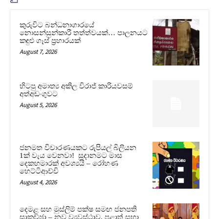
කුරුවිට බන්ධනාගාරයේ
නොසන්සුන්කාරී තත්ත්වයක්… පාලනයට
කඳුළු ගෑස් ප්‍රහාරයක්
August 7, 2026
හිටපු අමාත්‍ය අකිල විරාජ් කාරියවසම්
අත්අඩංගුවට
August 5, 2026
ජනමත විචාරණයකට රුපියල් බිලියන
1ක් වැය වෙනවා! සූදානමට මාස
දෙකහමාරක් අවශ්‍යයි – රෝහණ
හෙට්ටිආච්චි
August 4, 2026
දෙමළ සහ මුස්ලිම් පක්ෂ සමඟ ජනපති
සාකච්ඡා – නව ව්‍යවස්ථාව, පළාත් සභා