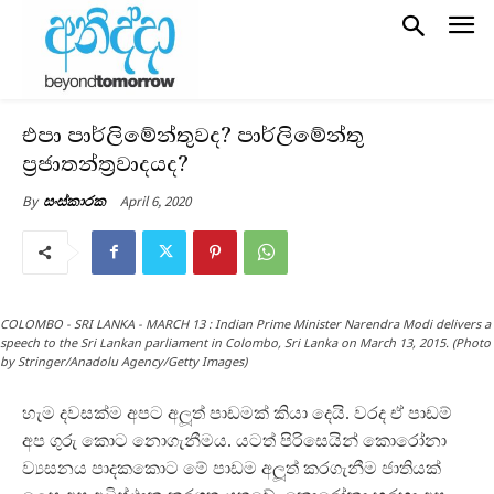
එපා පාර්ලිමේන්තුවද? පාර්ලිමේන්තු
ප්‍රජාතන්ත්‍රවාදයද?
April 6, 2020
By
සංස්කාරක
COLOMBO - SRI LANKA - MARCH 13 : Indian Prime Minister Narendra Modi delivers a
speech to the Sri Lankan parliament in Colombo, Sri Lanka on March 13, 2015. (Photo
by Stringer/Anadolu Agency/Getty Images)
හැම දවසක්ම අපට අලූත් පාඩමක් කියා දෙයි. වරද ඒ පාඩම්
අප ගුරු කොට නොගැනීමය. යටත් පිරිසෙයින් කොරෝනා
ව්‍යසනය පාදකකොට මේ පාඩම අලූත් කරගැනීම ජාතියක්