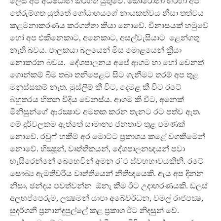
ලෙස අප අධිෂ්ඨාන කරගත යුතුවේ. කොරෝනා හරහා අප
තේරුම්ගත යුත්තේ ගෝඨාභයගේ නායකත්වය නිසා තත්වය
කළමනාකරණය කරගත්තා කියා නොවේ. විනාසයක් හමුවේ
හෝ අප එකිනෙකාට, අනෙකාට, අසල්වැසියාට ළෙන්ගතු
නැති බවය. පාලකයා බලයෙන් මිස මොළයෙන් ක්‍රියා
නොකරන බවය. දේශපාලනය අපේ ආගම හා හෝ වෙනත්
ගොන්කම් බිම තබා තනිපෙළට සිට ගැනීමට තරම් අප තුළ
මනුස්සකම් නැත. මුස්ලිම් කී විට, දෙමළ කී විට රටේ
බහුතරය හිතන විදිය වෙනස්ය. ආගම කී විට, අනෙක්
මිනිසුන්ගේ ආරක්‍ෂාව අමතක කරන තැනට රට පත්ව ඇත.
මේ දුර්වලකම ඇත්තේ සාමාන්‍ය ජනතාව තුළ පමණක්
නොවේ. රවුෆ් හකීම් අර මොට්ට ප්‍රකාශය කළේ වගකීමෙන්
නොවේ. භික්‍ෂූන්, වෘත්තිකයන්, දේශපාලනඥයන් පවා
හැසිරෙන්නේ බෙහෙවින් අමන ර`ථ ස්වභභාවයකිනි. රටේ
සෞඛ්‍ය ඇමතිවරිය වෘත්තියෙන් නීතිඥයෙකි. ඇය අප දිනන
නිසා, ඡන්දය පවත්වන්න ඕනැ කීම ඊට උදාහරණයකි. ඩලස්
අලහප්පෙරුම, ලක්‍ෂමන් යාපා අබේවර්ධන, චමල් රාජපක්‍ෂ,
සුදර්ශනී ප්‍රනාන්දුපුල්ලේ කළ ප්‍රකාශ ඊට නිදසුන් වේ.