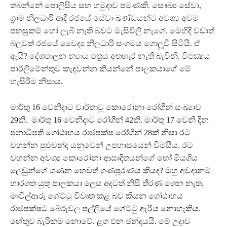
තබන්නේ පොලිසිය සහ හමුදාව පමණකි. සෞඛ්‍ය සේවා,
ග්‍රාම නිලධාරි ආදි රජයේ සේවා ඛණ්ඩයන්ට අවශ්‍ය අවම
පහසුකම් හෝ ලැබී නැති බවට මැසිවිලි නැගේ. මෙහිදී වඩාත්
බලවත් රජයේ වෛද්‍ය නිලධාරි සංගමය ගොලූවී සිටියි. ඒ
ඇයි? දේශපාලන න්‍යාය පත‍්‍රය අතහැර නැති බැවිනි. විපක්‍ෂය
පාර්ලිමේන්තුව කැඳවන්න කියන්නේ පාලකයාගේ මේ
හැසිරීම නිසාය.
මාර්තු 16 වෙනිදාට වාර්තාවූ කොරෝනා රෝගීන් සංඛ්‍යාව
29කි. මාර්තු 16 වෙනිදාට රෝගීන් 42කි. මාර්තු 17 වෙනි දින
ජනාධිපති ගෝඨාභය රාජපක්ෂ රෝගීන් 28ක් නිසා රට
වහන්න පුළුවන්ද යනුවෙන් උපහාසයෙන් විමසීය. රට
වහන්න අවශ්‍ය කොරෝනා ආසාදිතයන්ගේ හෝ මියගිය
ලෙඩුන්ගේ ගණන හෙවත් ගණපූරණය කීයද? ඔහු අවදානම
භාරගත යුතු පාලකයා ලෙස අදටත් නිසි තීරණ ගෙන නැත.
මාවිල්ආරු ගේට්ටු විවෘත කළ බව කියන ගෝඨාභය
රාජපක්ෂට බේරුවල පල්ලියේ ගේට්ටු ඇරිය නොහැකිය.
හේතුව බැරිකම නොවේ. ළග එන ඡන්දයයි. මේ උදාව