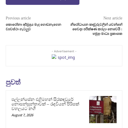
Previous article
Next article
කොරෝනා අර්බුදය මැද ගොඩනැගෙන
නිරෝධායන කඳවුරුවලින් යවන්නේ
ව්‍යවස්ථා ගැටලූව
වෛද්‍ය පරීක්ෂණ කරලා නෙවෙයි :
හමුදා මාධ්‍ය ප‍්‍රකාශක
- Advertisement -
පුවත්
පල්ලන්සේන එළිමහන් සිරකඳවුරේ
නොසන්සුන්තාවක් – රැඳවියන් පිරිසක්
වහලයට නගී
August 7, 2026