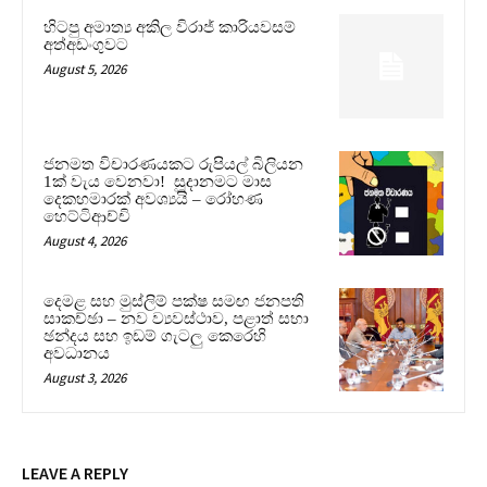
හිටපු අමාත්‍ය අකිල විරාජ් කාරියවසම්
අත්අඩංගුවට
August 5, 2026
ජනමත විචාරණයකට රුපියල් බිලියන
1ක් වැය වෙනවා! සූදානමට මාස
දෙකහමාරක් අවශ්‍යයි – රෝහණ
හෙට්ටිආච්චි
August 4, 2026
දෙමළ සහ මුස්ලිම් පක්ෂ සමඟ ජනපති
සාකච්ඡා – නව ව්‍යවස්ථාව, පළාත් සභා
ඡන්දය සහ ඉඩම් ගැටලු කෙරෙහි
අවධානය
August 3, 2026
LEAVE A REPLY