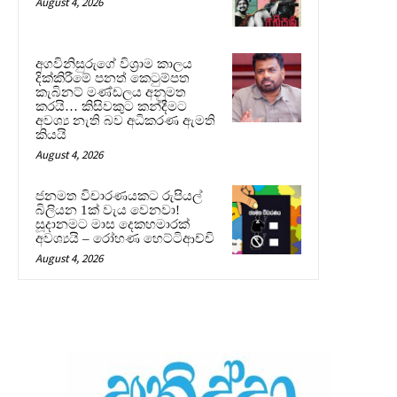
August 4, 2026
අගවිනිසුරුගේ විශ්‍රාම කාලය
දික්කිරීමේ පනත් කෙටුම්පත
කැබිනට් මණ්ඩලය අනුමත
කරයි… කිසිවකුට කන්දීමට
අවශ්‍ය නැති බව අධිකරණ ඇමති
කියයි
August 4, 2026
ජනමත විචාරණයකට රුපියල්
බිලියන 1ක් වැය වෙනවා!
සූදානමට මාස දෙකහමාරක්
අවශ්‍යයි – රෝහණ හෙට්ටිආච්චි
August 4, 2026