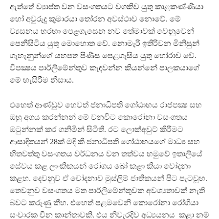
ඇත්තේ ව්‍යාප්ත වන වසංගතයට වගකිව යුතු කාළකණ්ණියා
හෝ අවුරුදු කුමාරයා තෝරන අවස්ථාව නොවේ. මේ
ව්‍යසනය හරහා පෙළගැසෙන නව තේමාවක් වෙනුවෙන්
පෙනීසිටිය යුතු මොහොත වේ. නොමැරී ඉතිරිවන මිනිසුන්
ගැහැනුන්ගේ යහපත පිණිස පෙළගැසිය යුතු හෝරාව වේ.
විපක්‍ෂය පාර්ලිමේන්තුව කැඳවන්න කියන්නේ පාලකයාගේ
මේ හැසිරීම නිසාය.
එහෙත් ආණ්ඩුව හෙවත් ජනාධිපති ගෝඨාභය රාජපක්‍ෂ සහ
ඔහු අගය කරන්නන් මේ වනවිට කොරෝනා වසංගතය
ඔටුන්නක් කර ගනිමින් සිටිති. රට ලොක්අවුට් කිරීමට
ආසාදිතයන් 28ක් මදි කී ජනාධිපති ගෝඨාභයගේ මාධ්‍ය සහ
හිතවත්තු වසංගතය වර්ධනය වන තත්වය හමුවේ ඉතාලියේ
සේවය කළ ලාංකිකයන් රෝගය බෝ කළා කියා චෝදනා
කළහ. දෙවනුව ඒ චෝදනාව මුස්ලිම් ජාතිකයන් පිට පැටවූහ.
තෙවනුව වසංගතය මත පාර්ලිමේන්තුවක අවශ්‍යතාවක් නැති
බවට කරුණු කීහ. එහෙත් පළමවෙනි කොරෝනා රෝගියා
සංචාරක චීන කාන්තාවකි. එය නිවැරදිව අධ්‍යයනය කළා නම්