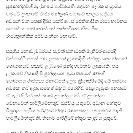
ප්‍රජාතන්ත්‍රවාදි ලෝකයේ භාවිතයකි. දෙවන ලෝක සංග්‍රාමය
හමුවේ ලංකාවේ රාජ්‍ය මන්ත්‍රණ සභාවේ කාලය යුද්ධය
අවසන් වන තෙක් දීර්ඝ කෙරිණ. ඒ ඓතිහාසික රාජ්‍ය භාවිතය
මෙසේ යටපත් කරන්නේ තක්කඩිකම නිසා මිස,
රාජ්‍යත්‍රාන්තික පරිචය නිසා නොවේ.
පසුගිය නොවැම්බරයේ පැවති ජනාධිපති මැතිවරණයේදී
එක්කෝටි පනස් නව ලක්‍ෂයක් ලියාපදිංචි ඡන්දදායකයන්ගෙන්
ගෝඨාභයට පක්‍ෂව ලැබුණේ ඡුන්ද හැටනව ලක්‍ෂයකි. එය
ලංකාවේ ලියාපදිංචි ඡුන්දදායක ප්‍රමාණයෙන් 43%කි.
ගෝඨාභය රාජපක්‍ෂ ජනාධිපති ලෙස ක්‍රියාකිරීමේදී මේ තත්වය
අමතක කර ඇත. එහෙත් ඔහුට එරෙහිව පෙළගැසුණ ජනතාව
ඒ ගැන සිටින්නේ මහත් උනන්දුවෙනි. ඒ උනන්දුව
වෙනුවෙන් පාර්ලිමේන්තුව රැස්විය යුතුවේ. ප්‍රධාන හේතුව
විසුරුවා හැරිය පාර්ලිමේන්තුව රාජපක්‍ෂලාට බහුතරය නැති
පාර්ලිමේන්තුවකි. නිසාම පාර්ලිමේන්තුව කැඳවිය යුතුවේ.