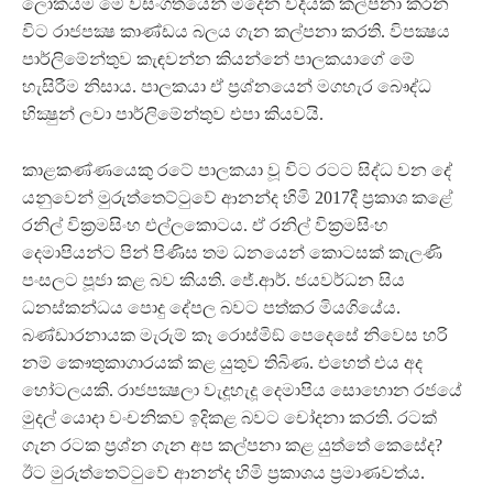
ලෝකයම මේ වසංගතයෙන් මිදෙන විදියක් කල්පනා කරන
විට රාජපක්‍ෂ කාණ්ඩය බලය ගැන කල්පනා කරති. විපක්‍ෂය
පාර්ලිමේන්තුව කැඳවන්න කියන්නේ පාලකයාගේ මේ
හැසිරීම නිසාය. පාලකයා ඒ ප්‍රශ්නයෙන් මගහැර බෞද්ධ
භික්‍ෂුන් ලවා පාර්ලිමේන්තුව එපා කියවයි.
කාළකණ්ණයෙකු රටේ පාලකයා වූ විට රටට සිද්ධ වන දේ
යනුවෙන් මුරුත්තෙට්ටුවේ ආනන්ද හිමි 2017දී ප්‍රකාශ කළේ
රනිල් වික්‍රමසිංහ එල්ලකොටය. ඒ රනිල් වික්‍රමසිංහ
දෙමාපියන්ට පින් පිණිස තම ධනයෙන් කොටසක් කැලණි
පංසලට පූජා කළ බව කියති. ජේ.ආර්. ජයවර්ධන සිය
ධනස්කන්ධය පොදු දේපල බවට පත්කර මියගියේය.
බණ්ඩාරනායක මැරුම් කෑ රොස්මිඞ් පෙදෙසේ නිවෙස හරි
නම් කෞතුකාගාරයක් කළ යුතුව තිබිණ. එහෙත් එය අද
හෝටලයකි. රාජපක්‍ෂලා වැදූහැදූ දෙමාපිය සොහොන රජයේ
මුදල් යොදා වංචනිකව ඉදිකළ බවට චෝදනා කරති. රටක්
ගැන රටක ප්‍රශ්න ගැන අප කල්පනා කළ යුත්තේ කෙසේද?
ඊට මුරුත්තෙට්ටුවේ ආනන්ද හිමි ප්‍රකාශය ප්‍රමාණවත්ය.