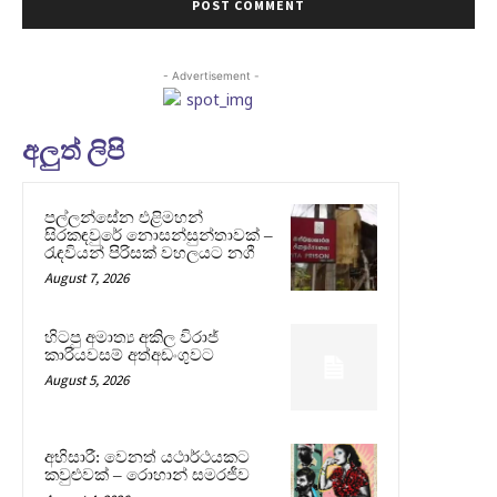
- Advertisement -
අලුත් ලිපි
පල්ලන්සේන එළිමහන්
සිරකඳවුරේ නොසන්සුන්තාවක් –
රැඳවියන් පිරිසක් වහලයට නගී
August 7, 2026
හිටපු අමාත්‍ය අකිල විරාජ්
කාරියවසම් අත්අඩංගුවට
August 5, 2026
අභිසාරී: වෙනත් යථාර්ථයකට
කවුළුවක් – රොහාන් සමරජීව