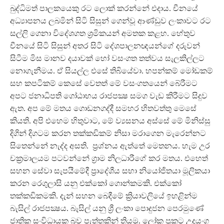
බුද්ධිමත් පාලකයෙකු රට ලොක් කරන්නේ එදාය. චීනයේ
අධ්‍යාපනය ලබමින් සිටි සිසුන් ගෙන්වූ ආණ්ඩුව ලංකාවට රට
සල්ලි ගෙනා විදේශගත ශ‍්‍රමිකයන් අමතක කළහ. හේතුව
චීනයේ සිටි සිසුන් අතර සිටි දේශපාලනඥයන්ගේ දරුවන්
සිටීම මිස මානව දයාවක් හෝ වසංගත තත්වය සැලකිල්ලට
නොගැනීමය. ඒ සියල්ල එසේ තිබියේවා. හපන්කම් මෝඩකම්
සහ කපටිකම් කෙසේ වෙතත් මේ වසංගතයෙන් බේරීමට
අපට ජනාධිපති ගෝඨාභය රාජපක්‍ෂ සමග වැඩ කිරීමට සිදුව
ඇත. අප මේ මතය ගොඩනගද්දී සමහර හිතවත්තු මෙසේ
කියති. අපි එහෙම හිතුවාට, මේ ව්‍යසනය අස්සේ මේ මිනිස්සු
දිගින් දිගටම කරන තක්කඩිකම් නිසා මරාගෙන මැරෙන්නට
සිතෙන්නේ නැද්ද අසති. ප්‍රශ්නය ඇත්තේ මෙතනය. හැම උර
චක්‍රමාලයම පටවන්නේ ග්‍රාම නිලධාරීගේ කර මතය. එහෙත්
සහන සේවා සැපයීමේදී ප‍්‍රාදේශීය සභා නියෝජිතයා මූලිකයා
කරන රෙගුලාසි යනු එක්කෝ ගොන්කමකි. එක්කෝ
තක්කඩිකමකි. දැන් සහන බෙදීමේ ක්‍රියාවලියේ ඉහළින්ම
බැසිල් රාජපක්‍ෂය. බැසිල් යනු ශ්‍රී ලංකා පොදුජන පෙරමුණේ
ජාතික සංවිධායක බව පැත්තකින් තියමු. ලෝක ප්‍රකට උදයංග