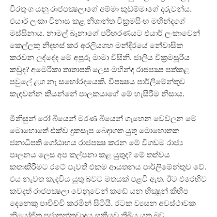
වීරතුංග යනු රාජපක්‍ෂලාගේ අම්මා කුඩම්මාගේ දරුවන්ය.
එයාර් ලංකා විනාස කළ නිශාන්ත වික්‍රමසිංහ මහින්දගේ
මස්සිනාය. නාමල් බෑනාගේ පරිහරණයට එයාර් ලංකාවෙන්
කෙල්ලකු නිදහස් කර අරලියගහ මන්දිරයේ නේවාසික
කරවන ලද්දේද මේ අපූරු මාමා විසිනි. ජාලිය වික්‍රමසූරිය
කවුද? අමෙරිකා තාතාපති ලෙස මහින්ද රාජපක්‍ෂ පත්කළ
පවුලේ ළග නෑ සහෝරදයෙකි. විපක්‍ෂය පාර්ලිමේන්තුව
කැඳවන්න කියන්නේ පාලකයාගේ මේ හැසිරීම නිසාය.
මිනිසුන් රෝ බියෙන් මරණ බියෙන් ගැහෙන වෙව්ලන මේ
මොහොතේ එක්ව දුකසැප බෙදාගත යුතු මොහොතක
ජනාධිපති ගෝඨාභය රාජපක්‍ෂ කරන මේ විගඩම රාජ්‍ය
පාලනය ලෙස අප කල්පනා කළ යුතුද? මේ තත්වය
කතාකිරීමට රටේ පැවති එකම ආයතනය පාර්ලිමේන්තුව වේ.
එය නැවත කැඳවිය යුතු බවට මතයක් පළවී ඇත. ඊට එරෙහිව
කවදත් රාජපක්‍ෂලා වෙනුවෙන් කඬේ යන භික්‍ෂූන් කිහිප
දෙනෙකු පාවිච්චි කරමින් සිටියි. රටක ව්‍යසන අවස්ථාවක
නියෝජිත ප්‍රජාතන්ත්‍රවාදය සක්‍රීයව තිබිය යුතු බව