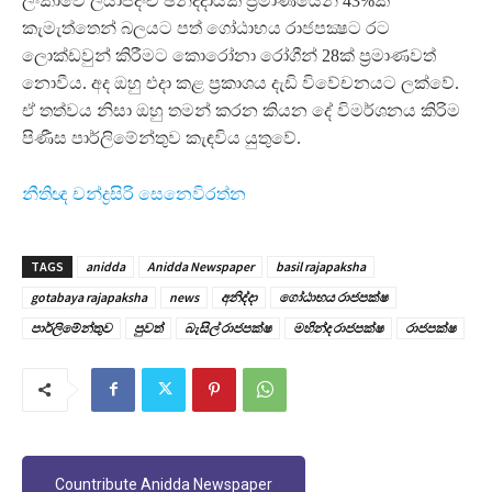
ලංකාවේ ලියාපදිංචි ඡන්දදායක ප්‍රමාණයෙන් 43%ක්
කැමැත්තෙන් බලයට පත් ගෝඨාභය රාජපක්‍ෂට රට
ලොක්ඩවුන් කිරීමට කොරෝනා රෝගීන් 28ක් ප්‍රමාණවත්
නොවීය. අද ඔහු එදා කළ ප්‍රකාශය දැඩි විවේචනයට ලක්වේ.
ඒ තත්වය නිසා ඔහු තමන් කරන කියන දේ විමර්ශනය කිරිම
පිණීස පාර්ලිමේන්තුව කැඳවිය යුතුවේ.
නීතිඥ චන්ද්‍රසිරි සෙනෙවිරත්න
TAGS
anidda
Anidda Newspaper
basil rajapaksha
gotabaya rajapaksha
news
අනිද්දා
ගෝඨාභය රාජපක්ෂ
පාර්ලිමේන්තුව
පුවත්
බැසිල් රාජපක්ෂ
මහින්ද රාජපක්ෂ
රාජපක්ෂ
Countribute Anidda Newspaper