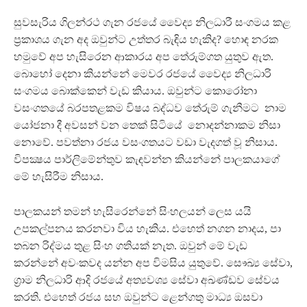
සුවසැරිය ගිලන්රථ ගැන රජයේ වෛද්‍ය නිලධාරී සංගමය කළ
ප්‍රකාශය ගැන අද ඔවුන්ට උත්තර බැඳිය හැකිද? හොඳ නරක
හමුවේ අප හැසිරෙන ආකාරය අප තේරුම්ගත යුතුව ඇත.
බොහෝ දෙනා කියන්නේ මෙවර රජයේ වෛද්‍ය නිලධාරි
සංගමය බොක්කෙන් වැඩ කියාය. ඔවුන්ට කොරෝනා
වසංගතයේ බරපතළකම විෂය බද්ධව තේරුම් ගැනීමට නාම
යෝජනා දී අවසන් වන තෙක් සිටියේ නොදන්නාකම නිසා
නොවේ. පවත්නා රජය වසංගතයට වඩා වැදගත් වූ නිසාය.
විපක්‍ෂය පාර්ලිමේන්තුව කැඳවන්න කියන්නේ පාලකයාගේ
මේ හැසිරීම නිසාය.
පාලකයන් තමන් හැසිරෙන්නේ සිංහලයන් ලෙස යයි
උපකල්පනය කරනවා විය හැකිය. එහෙත් නගන නාදය, පා
තබන රිද්මය තුළ සිංහ ගතියක් නැත. ඔවුන් මේ වැඩ
කරන්නේ අවංකවද යන්න අප විමසිය යුතුවේ. සෞඛ්‍ය සේවා,
ග්‍රාම නිලධාරි ආදි රජයේ අත්‍යවශ්‍ය සේවා අඛණ්ඩව සේවය
කරති. එහෙත් රජය සහ ඔවුන්ට ළෙන්ගතු මාධ්‍ය ඔසවා