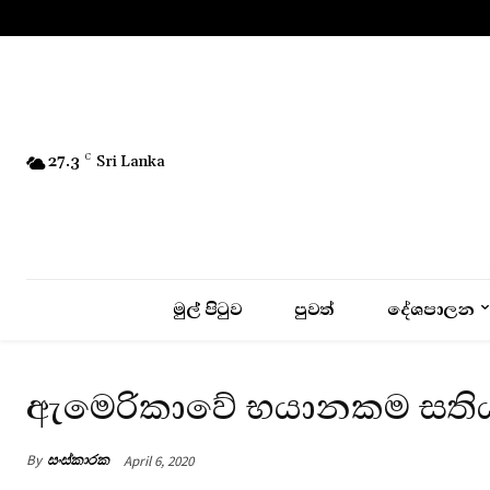
No menu items!
27.3
C
Sri Lanka
මුල් පිටුව
පුවත්
දේශපාලන
ඇමෙරිකාවේ භයානකම සති
By
සංස්කාරක
April 6, 2020