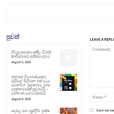
පුවත්
LEAVE A REPL
හිටපු අමාත්‍ය අකිල විරාජ්
කාරියවසම් අත්අඩංගුවට
August 5, 2026
ජනමත විචාරණයකට
රුපියල් බිලියන 1ක් වැය
වෙනවා! සූදානමට මාස
දෙකහමාරක් අවශ්‍යයි –
Comment:
රෝහණ හෙට්ටිආච්චි
August 4, 2026
Save my nam
දෙමළ සහ මුස්ලිම් පක්ෂ