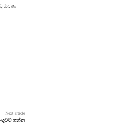
ුවූ මරණ
Next article
ඩංගුවට ගන්න