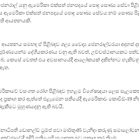
ය ජෙනරාල් යනු ඇමෙරිකා එක්සත් ජනපදයේ පොදු සෞඛ්‍ය සේවා පි
. එය ඇමෙරිකා එක්සත් ජනපදයේ පොදු සෞඛ්‍ය සේවය නම් සෞඛ්‍ය පිළිබ
ි ආයතනයකි.
් ආයතනය සමඟද ඒ පිළිබඳව ශල්‍ය වෛද්‍ය ජෙනරාල්වරයා අදහස් දක්
පූර්ණයෙන්ම දේශීයකරණය වනු ඇති බවත්, උච්චස්ථානයකට පත්ව
ිබේ. කෙසේ වෙතත් එය අවසානයේදී ආලෝකයක් දකින්නට හැකිවනු
 ඇත.
රිකාවේ වසංගත රෝග පිළිබඳව ඉහළම විශේෂඥයා ලෙස සැලකෙන
ද ප‍්‍රකාශ කර ඇත්තේ එළැඹෙන සතියේදී ඇමෙරිකාව කොවිඞ්-19 නි
ැකීමට මුහුණදෙනු ඇති බවයි.
ාධිපති ඩොනල්ඞ් ට‍්‍රම්ප් පවා මාර්තු-05 වැනිදා කරුණු සමාලෝච
සාකච්ඡුාවේදී ඉදිරි සතියෙහි භයානක බව ප‍්‍රකාශ කර තිබේ.