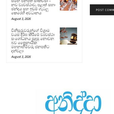
සමඟ ජනපති සාකච්ඡා –
නව ව්‍යවස්ථාව, පළාත් සභා
ඡන්දය සහ ඉඩම් ගැටලු
කෙරෙහි අවධානය
August 3, 2026
විනිසුරුවරුන්ගේ විශ්‍රාම
වයස දීර්ඝ කිරීමේ ව්‍යවස්ථා
සංශෝධනය සුදුසු නොවන
බව ත්‍රෛනායික
මහනාහිමිවරු ජනපතිට
දන්වලා
August 3, 2026