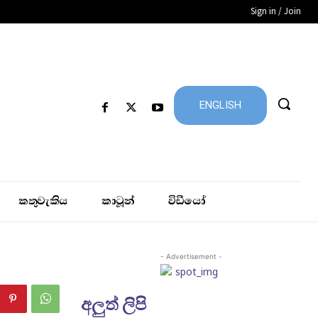
Sign in / Join
ENGLISH
කතුවැකිය
කාටූන්
විඩීයෝ
- Advertisement -
අලුත් ලිපි