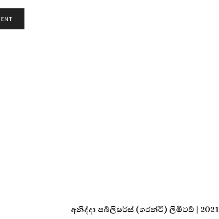
අනිද්දා පබ්ලිෂර්ස් (ගරන්ටි) ලිමිටඞ් | 