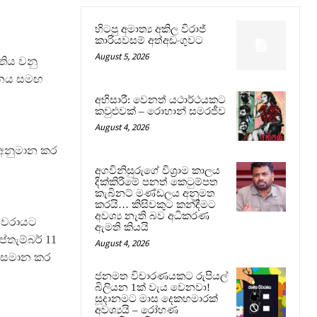
හිටපු අමාත්‍ය අකිල විරාජ්
කාරියවසම් අත්අඩංගුවට
August 5, 2026
තිය වනු
යතනය සමඟ
අභිසාරී: වෙනත් යථාර්ථයකට
කවුළුවක් – රොහාන් සමරජීව
August 4, 2026
ු අනුමාන කර
අගවිනිසුරුගේ විශ්‍රාම කාලය
දික්කිරීමේ පනත් කෙටුම්පත
කැබිනට් මණ්ඩලය අනුමත
කරයි… කිසිවකුට කන්දීමට
අවශ්‍ය නැති බව අධිකරණ
් වරායට
ඇමති කියයි
්තැම්බර් 11
August 4, 2026
ු සමාන කර
ජනමත විචාරණයකට රුපියල්
බිලියන 1ක් වැය වෙනවා!
සූදානමට මාස දෙකහමාරක්
අවශ්‍යයි – රෝහණ