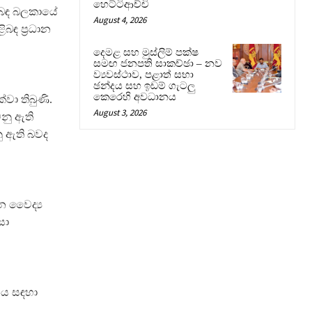
හෙට්ටිආච්චි
ළිබඳ බලකායේ
August 4, 2026
ඳ ප‍්‍රධාන
දෙමළ සහ මුස්ලිම් පක්ෂ
සමඟ ජනපති සාකච්ඡා – නව
ව්‍යවස්ථාව, පළාත් සභා
ඡන්දය සහ ඉඩම් ගැටලු
කෙරෙහි අවධානය
වා තිබුණි.
August 3, 2026
නු ඇති
 ඇති බවද
 වෛද්‍ය
සා
නය සඳහා