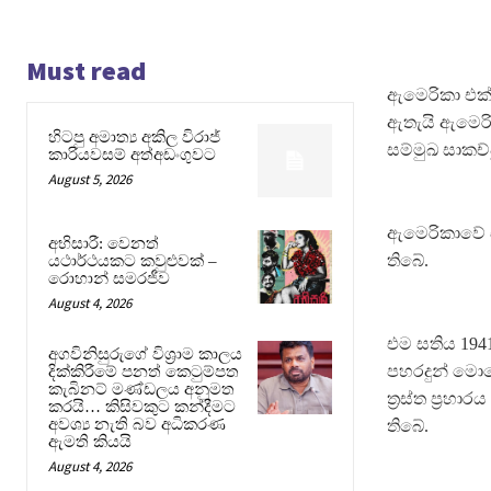
Must read
ඇමෙරිකා එක්
ඇතැයි ඇමෙරික
හිටපු අමාත්‍ය අකිල විරාජ්
සම්මුඛ සාකච්ඡ
කාරියවසම් අත්අඩංගුවට
August 5, 2026
ඇමෙරිකාවේ සි
අභිසාරී: වෙනත්
තිබේ.
යථාර්ථයකට කවුළුවක් –
රොහාන් සමරජීව
August 4, 2026
එම සතිය 1941
අගවිනිසුරුගේ විශ්‍රාම කාලය
පහරදුන් මොහො
දික්කිරීමේ පනත් කෙටුම්පත
කැබිනට් මණ්ඩලය අනුමත
ත‍්‍රස්ත ප‍
කරයි… කිසිවකුට කන්දීමට
අවශ්‍ය නැති බව අධිකරණ
තිබේ.
ඇමති කියයි
August 4, 2026