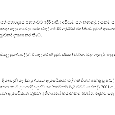
සත් ජනපදයේ ජනතාවට ඉදිරි සතිය අසීරුම සහ කනගාටුදායකම ස
ානු ශල්‍ය වෛද්‍ය ජෙනරාල් ජෙරම් ඇඩම්ස් එන්.බී.සී. පුවත් ආ
ුාවකදී ප‍්‍රකාශ කර තිබේ.
යලූ ප‍්‍රදේශවලින් විශාල මරණ ප‍්‍රමාණයන් වාර්තා වනු ඇතැයි ඔහ
 දී දෙවැනි ලෝක යුද්ධයට ඇමෙරිකාව මැදිහත් වීමට හේතු වූ පර්ල
ත හා මැද පෙරදිග යුද්ධ ගණනාවකට මැදි වීමට හේතු වූ 2001 සැප
්‍රහාරය යන ඇමෙරිකානු නූතන ඉතිහාසයේ භයානකම අවස්ථා දෙකට ඔහ