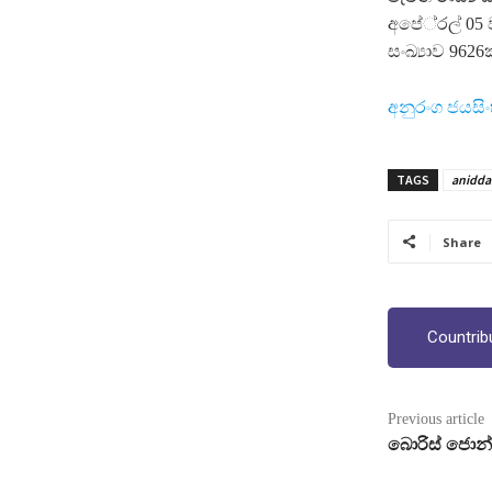
අපේ‍්‍රල් 05
සංඛ්‍යාව 9626
අනුරංග ජයසි
TAGS
anidda
Share
Countrib
Previous article
බොරිස් ජොන