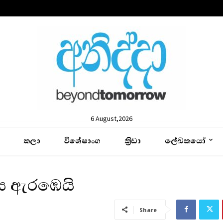
6 August,2026
කලා
විශේෂාංග
ක්‍රිඩා
ලේඛකයෝ
ය ඇරඹෙයි
Share