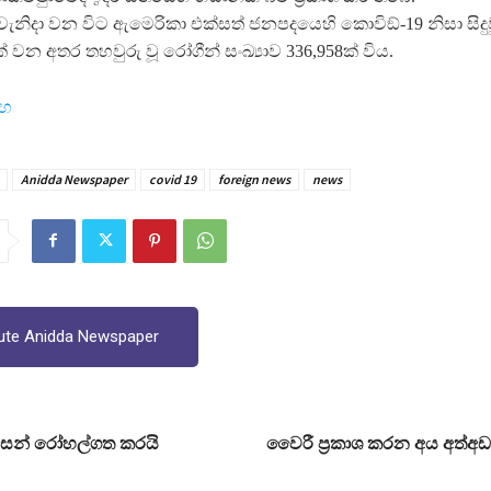
 වැනිදා වන විට ඇමෙරිකා එක්සත් ජනපදයෙහි කොවිඞ්-19 නිසා සිද
ක් වන අතර තහවුරු වූ රෝගීන් සංඛ්‍යාව 336,958ක් විය.
ංහ
Anidda Newspaper
covid 19
foreign news
news
ute Anidda Newspaper
්සන් රෝහල්ගත කරයි
වෛරී ප‍්‍රකාශ කරන අය අත්අ