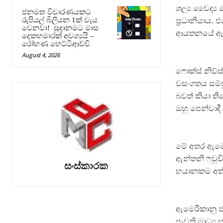
ශල්‍ය වෛද්‍
ජනමත විචාරණයකට
රුපියල් බිලියන 1ක් වැය
ප‍්‍රධානියාය
වෙනවා! සූදානමට මාස
ආයතනයේ ඇත
දෙකහමාරක් අවශ්‍යයි –
රෝහණ හෙට්ටිආච්චි
August 4, 2026
ෆොක්ස් නිව්ස
වසංගතය සම්
බවත් කියා ත
ඔහු පෙන්වාදී
මේ අතර ඇමෙ
ඇන්තනි ෆවුචි
සංස්කාරක
භයානකම අත්ද
ඇමෙරිකානු ජන
පැවති මාධ්‍ය 