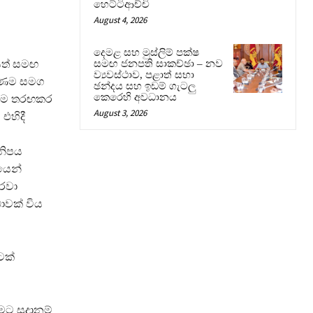
හෙට්ටිආච්චි
August 4, 2026
දෙමළ සහ මුස්ලිම් පක්ෂ
යත් සමඟ
සමඟ ජනපති සාකච්ඡා – නව
ව්‍යවස්ථාව, පළාත් සභා
ඉරණම සමග
ඡන්දය සහ ඉඩම් ගැටලු
කෙරෙහි අවධානය
ෙනම තරඟකර
August 3, 2026
එහිදී
ලනිපය
යෙන්
රවා
ාවක් විය
ටක්
ට සූදානම්