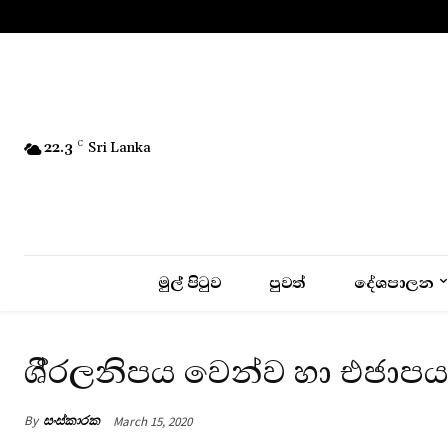
No menu items!
22.3
C
Sri Lanka
මුල් පිටුව
පුවත්
දේශපාලන
ශී‍්‍රලනිපය වෙන්ව හා එජාප
By
සංස්කාරක
March 15, 2020