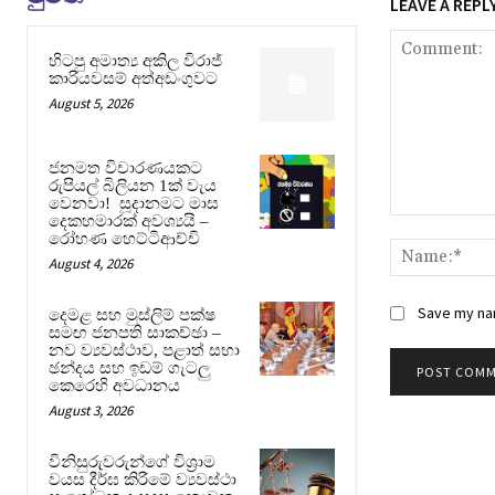
LEAVE A REPL
හිටපු අමාත්‍ය අකිල විරාජ්
කාරියවසම් අත්අඩංගුවට
August 5, 2026
ජනමත විචාරණයකට
රුපියල් බිලියන 1ක් වැය
වෙනවා! සූදානමට මාස
දෙකහමාරක් අවශ්‍යයි –
Comment:
රෝහණ හෙට්ටිආච්චි
August 4, 2026
Save my nam
දෙමළ සහ මුස්ලිම් පක්ෂ
සමඟ ජනපති සාකච්ඡා –
නව ව්‍යවස්ථාව, පළාත් සභා
ඡන්දය සහ ඉඩම් ගැටලු
කෙරෙහි අවධානය
August 3, 2026
විනිසුරුවරුන්ගේ විශ්‍රාම
වයස දීර්ඝ කිරීමේ ව්‍යවස්ථා