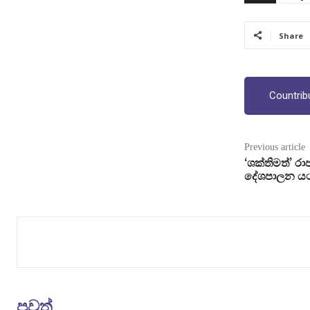
Share
Countrib
Previous article
‘ශක්තිමත්’ රාජ
දේශපාලන යථ
පුවත්