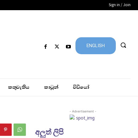
Sign in / Join
ENGLISH
කතුවැකිය
කාටූන්
විඩීයෝ
- Advertisement -
අලුත් ලිපි