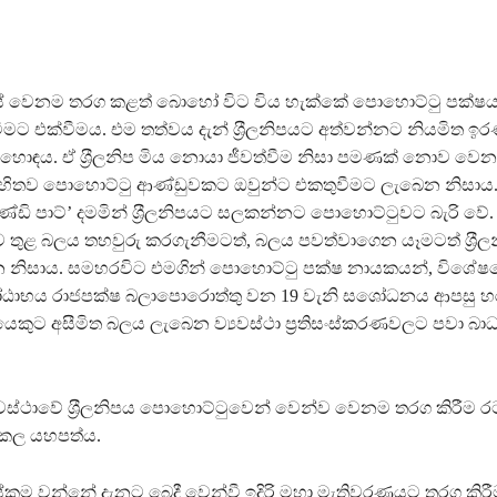
 එසේ වෙනම තරග කළත් බොහෝ විට විය හැක්කේ පොහොට්ටු පක්ෂ
වීමට එක්වීමය. එම තත්වය දැන් ශ‍්‍රීලනිපයට අත්වන්නට නියමිත 
හොඳය. ඒ ශ‍්‍රීලනිප මිය නොයා ජීවත්වීම නිසා පමණක් නොව ව
හිතව පොහොට්ටු ආණ්ඩුවකට ඔවුන්ට එකතුවීමට ලැබෙන නිසාය. 
්ඩි පාට්’ දමමින් ශ‍්‍රීලනිපයට සලකන්නට පොහොට්ටුවට බැරි වේ.
ව තුළ බලය තහවුරු කරගැනීමටත්, බලය පවත්වාගෙන යෑමටත් ශ‍්‍රී
 නිසාය. සමහරවිට එමගින් පොහොට්ටු පක්ෂ නායකයන්, විශේෂ
ෝඨාභය රාජපක්ෂ බලාපොරොත්තු වන 19 වැනි සශෝධනය ආපසු හ
ෙකුට අසීමිත බලය ලැබෙන ව්‍යවස්ථා ප‍්‍රතිසංස්කරණවලට පවා බාධ
වස්ථාවේ ශ‍්‍රීලනිපය පොහොට්ටුවෙන් වෙන්ව වෙනම තරග කිරීම ර
 කල යහපත්ය.
ම වන්නේ දැනට බෙදී වෙන්වී ඉදිරි මහා මැතිවරණයට තරග කිරීම