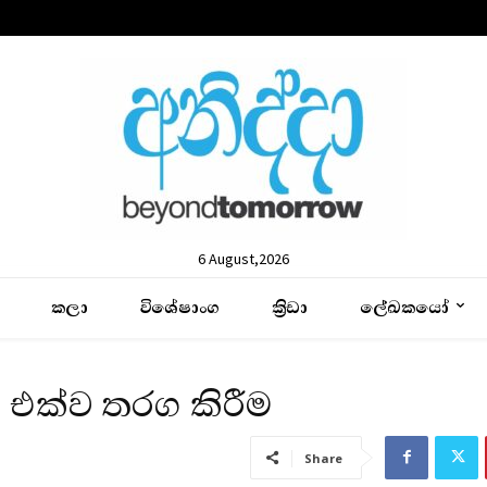
6 August,2026
කලා
විශේෂාංග
ක්‍රිඩා
ලේඛකයෝ
ය එක්ව තරග කිරීම
Share