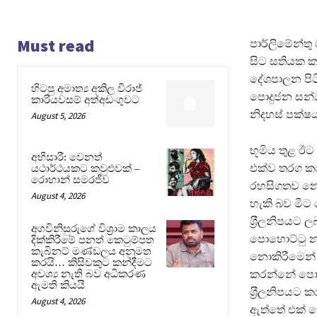
Must read
පාර්ලිමේන්ත
සිට සතියක කා
දේශපාලන පිටි
හිටපු අමාත්‍ය අකිල විරාජ්
පොදුජන සන්ධ
කාරියවසම් අත්අඩංගුවට
නිදහස් පක්ෂ
August 5, 2026
භූමිය තුළ ඊ
අභිසාරී: වෙනත්
එක්ව තරග කර
යථාර්ථයකට කවුළුවක් –
රොහාන් සමරජීව
රහසිගතව නොව
August 4, 2026
හැකි බව මීට
ශ‍්‍රීලනිපයට
අගවිනිසුරුගේ විශ්‍රාම කාලය
පොහොට්ටු නා
දික්කිරීමේ පනත් කෙටුම්පත
කැබිනට් මණ්ඩලය අනුමත
නොකිරීමෙන් 
කරයි… කිසිවකුට කන්දීමට
කරන්නේ පොහ
අවශ්‍ය නැති බව අධිකරණ
ඇමති කියයි
ශ‍්‍රීලනිපයට 
August 4, 2026
ඇත්තේ එක් ත