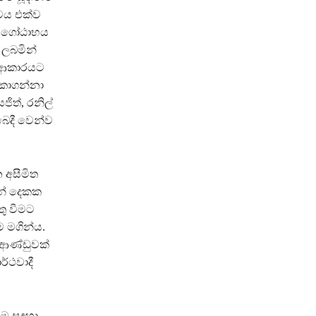
්වය එක්ව
නට ගෝඨාභය
 ලබමින්
ේ ආකාරයට
 කාගන්නා
ිත්, රනිල්
ෙදී වෙන්ව
 අසීමිත
න් දෙකක
ු වීමට
 මගින්ය.
 ආණ්ඩුවක්
්ථවාදී
නීම සඳහා