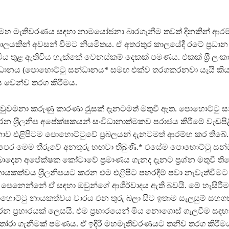
ු මහ මැතිවරණය සඳහා නාමයෝජනා බාරගැනීම තවත් දිනකින් ආරම්
ලයකින් අවසන් වීමට නියමිතය. ඒ අතරතුර කාලයේදී රටේ ප‍්‍රධාන ප
ය තුළ ඇතිවිය හැක්කේ වෙනස්කම් දෙකක් පමණය. එකක් ශ‍්‍රී ලංකා
ානය (පොහොට්ටු සන්ධානය* සමඟ එක්ව තරගකරනවා යැයි කියන ශ‍
ය වෙන්ව තරග කිරීමය.
ට වුවමනා කරුණු කාරණා රැුසක් දැනටමත් මතුවී ඇත. පොහොට්ටු
න ශ‍්‍රීලනිප අපේක්ෂකයන් සංවිධානාත්මකව පරාජය කිරීමේ වැඩපි
 එළිපිටම පොහොට්ටුවේ ප‍්‍රබලයන් දැනටමත් ආරම්භ කර තිබේ. (
 පෙර මෙම තීරුවේ අනතුරු හඟවා තිබුණි.* එසේම පොහොට්ටු සන
 ලබාදෙන අපේක්ෂක කෝටාවේ ප‍්‍රමාණය ගැනද දැනට ප‍්‍රශ්න මතුවී ති
යකත්වය ශ‍්‍රීලනිපයට කරන එම එළිපිට පහරදීම් පවා නැවැත්වීමට
පෙනෙන්නේ ඒ සඳහා ඔවුන්ගේ ආශීර්වාදය ඇති බවයි. මේ හැසිරීම
ොට්ටු නායකත්වය වාරය එන තුරු බලා සිට ඉතාම සැලසුම් සහ
කරන ප‍්‍රහාරයක් ලෙසයි. එම ප‍්‍රහාරයෙන් මිය නොගොස් ගැලවීම සඳහා 
ෝරා ගැනීමක් පමණය. ඒ ඉදිරි මහමැතිවරණයට තනිව තරග කිරීම