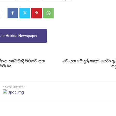
ute Anidda Newspaper
්‍යය: දෘෂ්ටිවාදී මිථ්‍යාව සහ
මේ ගඟ මේ දුරු කතර ගෙවා ඇ
ාර්ථය
සය
- Advertisement -