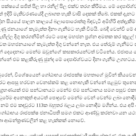
 පක්ෂයේ සජිත් පිල හා රනිල් පිල එක්ව තරග කිරීමය. මේ දෙපාර්ශ
ඉදිරි මැතිවරණයේදී ලබාගත හැකි වාසි දෙකක් තිබේ. එකක් දැ
න සියයේ පාලන කාලයේ බලාපොරොත්තු බිඳවැටී අමිහිරි අත්දැකීම්
ුණු ජනයාගේ කැමැත්ත දිනා ගැනීමට හැකි වීමයි. බෙදී වෙන්වී ම
ිල්ල දිගු කරගනිමින් රටේ පොදු මහජන ප‍්‍රශ්න අමතක කර කුළල්
වෙත මහජනයාගේ කැමැත්ත දිගු වන්නේ නැත. එය තේරුම් ගැනීමට සජ
 දෙදෙනාට මෙන්ම ඔවුන්ගේ කසකාරයන්ටත් වටිනේය. එජාපය බ
්නේ එම කළකිරුණු ඡුන්ද මේ දෙපාර්ශ්වයට දිනා ගැනීම උගහටය.
ුරෙන්, විශේෂයෙන් ගෝඨාභය රාජපක්ෂ මහතාගේ මුවින් කියවෙන
රට ආපසු හරවන වෙනස්කම් කළ නොහැකි වන්නේ පළමුව තුනෙ
ජයග‍්‍රහණයක් එම සන්ධානයට මෙන්ම එම සන්ධානය සමග පසුව එකත
වුරේම අනෙකුත් අයටත් පොදුවේ මෙන්ම වෙන් වෙන්ම ලබා නොදීම
 නම් එම කඳවුරට 113ක බහුතර බලය ලබා නොදීම මගින්ය. එය අපි
 ගෝඨාභය රාජපක්ෂ ජනාධිපති සමග එකට ආණ්ඩු කරනවා යන යථාර
ආමන්ත‍්‍රණවලින් කළ හැක්කක් නොවේ.
්‍රණය කළ යුත්තේ යහපත් ප‍්‍රජාතන්ත‍්‍රවාදී ප‍්‍රතිසංස්කරණ රැක ගැ