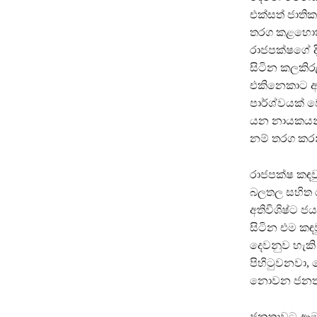
එක්සත් ජාතික
තරග කළහොත් 
රාජපක්ෂගේ දි
සිටින කලකිර
එකිනෙකාට ඇඟ
පාර්ශ්වයක් 
යන නායකයන්
නම් තරග කරන
රාජපක්ෂ කඳව
බලතල සහිත 
අතිවිශිෂ්ට 
සිටින එම කඳ
දෙවනුව හැකි
පිහිටුවනවා,
නොවන ජනතා 
ජනතාවට ආමන්ත‍