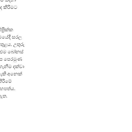
ද කිරීමට
‍රික්ක
මයේදී සරල
ුළය. උතුරු
 එම බෝනස්
ජාප පෙරමුණ
ගැනීම දක්වා
 හැකි අනෙක්
කිරීමේ
යහපත්ය.
ඇත.