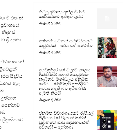
හිටපු අමාත්‍ය අකිල විරාජ්
කාරියවසම් අත්අඩංගුවට
භ වී එතැන්
August 5, 2026
‍්‍රවාහයේ
 නිදහස්
්‍රී ලංකා
අභිසාරී: වෙනත් යථාර්ථයකට
කවුළුවක් – රොහාන් සමරජීව
August 4, 2026
 සන්ධානයෙන්
ළිවෙළක්
අගවිනිසුරුගේ විශ්‍රාම කාලය
දික්කිරීමේ පනත් කෙටුම්පත
එය සිදුවිය
කැබිනට් මණ්ඩලය අනුමත
්ධානය තුළ
කරයි… කිසිවකුට කන්දීමට
අවශ්‍ය නැති බව අධිකරණ
බේ.
ඇමති කියයි
 උත්සාහ
August 4, 2026
 පෙන්නුම්
ගතව
ජනමත විචාරණයකට රුපියල්
බිලියන 1ක් වැය වෙනවා!
ශ‍්‍රීලනිපයට
සූදානමට මාස දෙකහමාරක්
ය
අවශ්‍යයි – රෝහණ