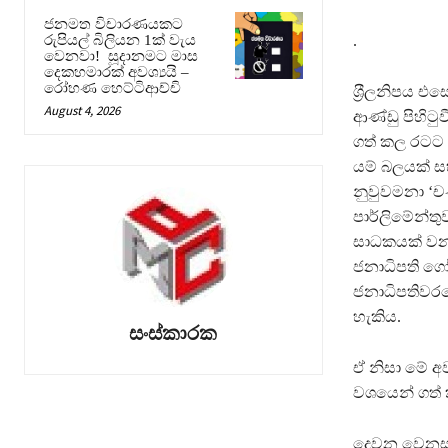
ජනමත විචාරණයකට
.
රුපියල් බිලියන 1ක් වැය
වෙනවා! සූදානමට මාස
දෙකහමාරක් අවශ්‍යයි –
රෝහණ හෙට්ටිආච්චි
ශ‍්‍රීලනිපය
August 4, 2026
ආණ්ඩු පිහිටු
ගත් කල රටට 
යම් බලයක් ස
නුවුවමනා ‘චණ
පාර්ලිමේන්තු
සාධකයක් වන
ජනාධිපති ග
ජනාධිපතිවරය
හැකිය.
සංස්කාරක
ඒ නිසා මේ අ
වශයෙන් ගත්
දෙවන වෙනස්ක