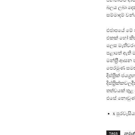
බලය ලබා දෙන
සම්මාදම් වන්
එජාපයේ මේ පා
එකක් හෝ කිහ
ලෙස මැතිවර
පළාතේ ඇති 
මන්ත‍්‍රී ආස
පෙරමුණ සමඟ ස
දිස්ත‍්‍රික් 
දිස්ත‍්‍රික්ක
තත්වයක් තුළ
එසේ නොවුණහො
x පුරවැසිය
TAGS
19 වැ