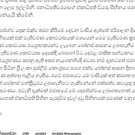
 ලෙස ඉල්ලමිනි. ජනාධිපතිවරයාගේ ඒකාධිපති වියරු සිහිනය පරා
නේයැයි කියමිනි.
ර්ශ්ව දෙක එක්ව තරග කිරීමේ දෙවන වාසිය ඇත්තේ පරිපාලන දිස්ත‍්
ිපයක් එක් මැතිවරණ කොට්ඨාසයක් වශයෙන් මෙම මැතිවරණ ක‍්‍ර
ණ කොට්ඨාස ජයග‍්‍රාහකයන්ට ලැබෙන බෝනස් ආසනය ලබාගැනීම ත
මැතිවරණ කොට්ඨාස දෙකේදී බොහෝ විට දෙමළ ජාතික සන්ධානය
න ජයග‍්‍රහණය කරනු ඇති අතර නැගෙනහිරදී අවශ්‍ය නම් දැනටමත් එ
ිටින ශ‍්‍රී ලංකා මුස්ලිම් කොංග‍්‍රසය සමග එක්ව බෝනස් ආසන දිනා
ජයග‍්‍රහණ අත්හදා බැලිය හැකිය. රටේ එජාපයට යම් වාසියක් අත් කරගත
වලදීත් බෝනස් මන්ත‍්‍රීධුරය ලබාගැනීමට හැකිවන්නේ එක්සත්ව කටයුතු 
 පමණය. එවැනි දැක්මක් එජාපයේ මේ දෙපාර්ශ්වය ලබාගතහොත් 
ත් ඒකාධිපති සිහින පැරදවීම දවල් දුටු සිහිනයක් පමණක් වනු 
ා
නි සශෝධන
19th
anidda
Anidda Newspaper