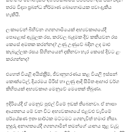
තරම විද්‍යා ප‍්‍රබන්ධ නිර්මාණ බොහොමයක පවා දැකිය
හැකියි.
ලංකාවෙන් බිහිවන ගගනගාමියෙක් අභ්‍යවකාශයේදී
පොළොස් ඇඹුලක රස, කරවල බැදුමක දිව කකියවන රස
කෙසේ අමතක කරන්නද? උණු උණුවේ බදින ලද මාළු
කැබැල්ලක රසය සිහිනයෙන් දකිනවා හැර කෙසේ දිවට ළං
කරගන්නද?
එහෙත් වියළි අයිස්ක‍්‍රීම්, ජීවානුහරණය කළ වියලි ඉස්සන්
කොක්ටේල්, දියරමය මිරිස් හා ලූණු ආදි සීමිත ආහාර වර්ග
කිහිපයක් අභ්‍යවකාශ මෙනුවේ මෙතෙක් තිබුණා.
ඉදිරියේදී ඒ මෙනුව පුළුල් වීමේ ඉඩක් තිබෙනවා. ඒ නාසා
ආයතනය මේ වන විට අභ්‍යවකාශයේ එළවළු වැවීමේ
පර්යේෂණ ඉතා සාර්ථක මට්ටමට ගෙනැවිත් හමාර නිසා.
නුදුරු අනාගතයේදී ගගනගාමීන් තමන්ගේ යානය තුළ වැවූ