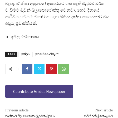
බැහැ. ඒ නිසා අමුවෙන් ආහාරයට ගත හැකි එළවළු වර්ග
වැවීමට ඔවුන් බලාපොරොත්තු වෙනවා. හෙට දිනයේ
පෘථිවියෙන් පිට ජනාවාස ගැන සිහින දකින කෙනෙකුට එය
අපූරු ප‍්‍රවෘත්තියක්.
අමිල රත්නායක
TAGS
අනිද්දා
අහසේ ගොවිතැන්
Countribute Anidda Newspaper
Previous article
Next article
තාත්තාට පිටු දාහතරක ලියුමක් ලිව්වා
සජිත් රනිල් කොළඹට