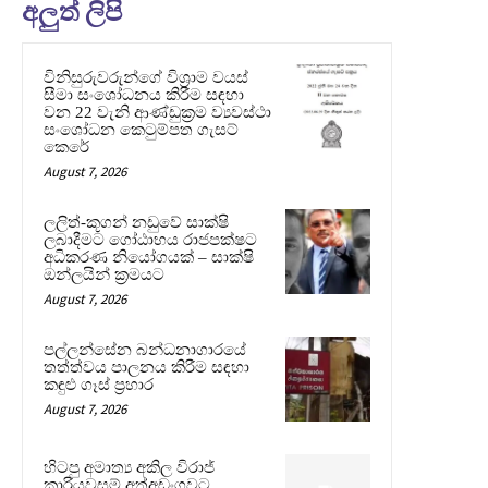
අලුත් ලිපි
විනිසුරුවරුන්ගේ විශ්‍රාම වයස්
සීමා සංශෝධනය කිරීම සඳහා
වන 22 වැනි ආණ්ඩුක්‍රම ව්‍යවස්ථා
සංශෝධන කෙටුම්පත ගැසට්
කෙරේ
August 7, 2026
ලලිත්-කූගන් නඩුවේ සාක්ෂි
ලබාදීමට ගෝඨාභය රාජපක්ෂට
අධිකරණ නියෝගයක් – සාක්ෂි
ඔන්ලයින් ක්‍රමයට
August 7, 2026
පල්ලන්සේන බන්ධනාගාරයේ
තත්ත්වය පාලනය කිරීම සඳහා
කඳුළු ගෑස් ප්‍රහාර
August 7, 2026
හිටපු අමාත්‍ය අකිල විරාජ්
කාරියවසම් අත්අඩංගුවට