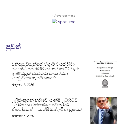
- Advertisement -
පුවත්
විනිසුරුවරුන්ගේ විශ්‍රාම වයස් සීමා
සංශෝධනය කිරීම සඳහා වන 22 වැනි
ආණ්ඩුක්‍රම ව්‍යවස්ථා සංශෝධන
කෙටුම්පත ගැසට් කෙරේ
August 7, 2026
ලලිත්-කූගන් නඩුවේ සාක්ෂි ලබාදීමට
ගෝඨාභය රාජපක්ෂට අධිකරණ
නියෝගයක් – සාක්ෂි ඔන්ලයින් ක්‍රමයට
August 7, 2026