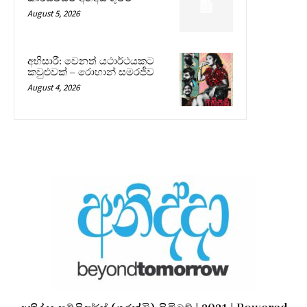
August 5, 2026
අභිසාරී: වෙනත් යථාර්ථයකට
කවුළුවක් – රොහාන් සමරජීව
August 4, 2026