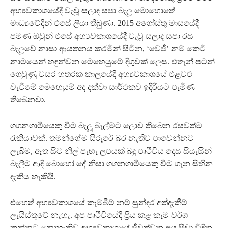
අභ්‍යවකාශයේදී වැවූ සලාද සපා බැලූ මොහොතේ
මාධ්‍යවේදීන් එසේ ලියා තිබුණා. 2015 අගෝස්තු මාසයේදී
පමණ ඔවුන් එසේ අභ්‍යවකාශයේදී වැවූ සලාද සපා රස
බැලූවේ නාසා ආයතනය කරමින් සිටින, ‘වෙජී’ නම් කෙටි
නාමයෙන් හඳුන්වන මෙහෙයුමේ දිගුවක් ලෙස. එතැන් පටන්
ගෙවුණු වසර හතරක කාලයේදී අභ්‍යවකාශයේ එළවළු
වැවීමේ මෙහෙයුම් අද දක්වා සාර්ථකව ඉදිරියට පැමිණ
තිබෙනවා.
ගගනගාමියෙකු වීම බැලූ බැල්මට ලොව තිබෙන රසවත්ම
රැකියාවක්. තමන්ගේම සිරුරේ බර නැතිව පාවෙන්නට
ලැබීම, ඈත සිට නිල් පැහැ ලපයක් බඳු පෘථිවිය දෙස සියැසින්
බැලීම ආදි බොහෝ දේ නිසා ගගනගාමියෙකු වීම ගැන සිහින
දැකිය හැකියි.
එහෙත් අභ්‍යවකාශයේ කෑම්බීම් නම් සුන්දර අත්දැකීම්
ලැයිස්තුවේ නැහැ. අප පෘථිවියේදී ප‍්‍රිය කළ කෑම වර්ග
කන්නට නොහැකිව අභ්‍යවකාශයේ ජීවත්වන අය පීඩා විඳින