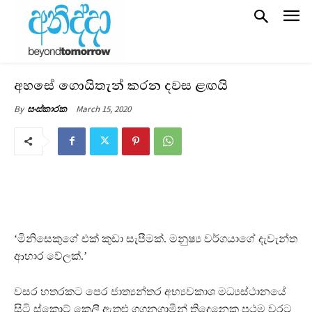
අහසේ ගොයිතැන් කරන දවස ළඟයි
March 15, 2020
By
සංස්කාරක
‘මිනිසෙකුගේ එක් කුඩා සැපීමක්. මනුෂ්‍ය වර්ගයාගේ දැවැන්ත
ආහාර වේලක්.’
වසර හතරකට පෙර ජාත්‍යන්තර අභ්‍යවකාශ මධ්‍යස්ථානයේ
සිටි ස්කොට් කෙලී ඇතුළු ගගනගාමීන් තිදෙනෙකු ප‍්‍රථම වරට