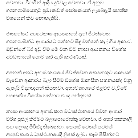
වෙනවා. විටමින් ආදිය දුර්වල වෙනවා. ඒ අනුව
ගගනගාමියෙකුට ප‍්‍රමාණවත් පෝෂණයක් ලැබේදැයි සහතික
වශයෙන් කිව නොහැකියි.
ජාත්‍යන්තර අභ්‍යවකාශ ආයතනයේ දැන් ජීවත්වෙන
ගගනගාමීන්ට ආහාරයට ගන්නට සිදු වන්නේ කල් ගිය ආහාර.
ඔවුන්ගේ බර අඩු වීම මේ වන විට නාසා ආයතනය විශේෂ
අවධානයක් යොමු කර ඇති කාරණයක්.
අනෙක් අතට අභ්‍යවකාශයේ ජීවත්වෙන කෙනෙකුට ශාකයක්
වැවෙන ආකාරය බලා සිටීම විශේෂ මානසික සහනයක්ද වනු
ඇතැයි විද්‍යාඥයන් කියනවා. අභ්‍යවකාශයේ එළවළු වැවීමේ
ව්‍යාපෘතිය විශේෂ වන්නට එයද හේතුවක්.
නාසා ආයතනය අභ්‍යවකාශ මධ්‍යස්ථානයේ වවන ආහාර
වර්ග පුළුල් කිරීමට බලාපොරොත්තු වෙනවා. ඒ අතර තක්කාලි
සහ ලොකු මිරිස්ද තිබෙනවා. කෙසේ වෙතත් තවමත්
අභ්‍යවකාශ මධ්‍යස්ථානයේදී ළිපක් දල්වා කෑම පිසින්නට