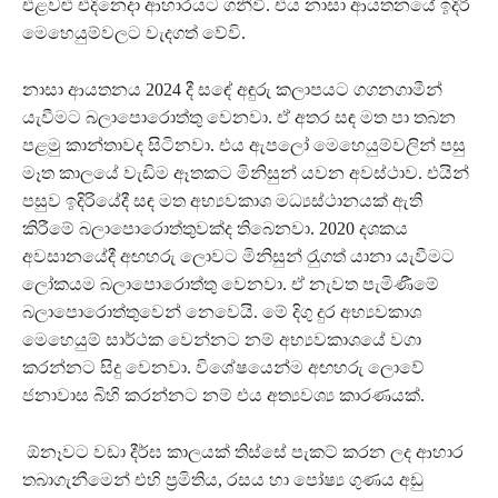
එළවළු එදිනෙදා ආහාරයට ගනීවි. එය නාසා ආයතනයේ ඉදිරි
මෙහෙයුම්වලට වැදගත් වේවි.
නාසා ආයතනය 2024 දී සඳේ අඳුරු කලාපයට ගගනගාමීන්
යැවීමට බලාපොරොත්තු වෙනවා. ඒ අතර සඳ මත පා තබන
පළමු කාන්තාවද සිටිනවා. එය ඇපලෝ මෙහෙයුම්වලින් පසු
මෑත කාලයේ වැඩිම ඈතකට මිනිසුන් යවන අවස්ථාව. එයින්
පසුව ඉදිරියේදී සඳ මත අභ්‍යවකාශ මධ්‍යස්ථානයක් ඇති
කිරීමේ බලාපොරොත්තුවක්ද තිබෙනවා. 2020 දශකය
අවසානයේදී අඟහරු ලොවට මිනිසුන් රැුගත් යානා යැවීමට
ලෝකයම බලාපොරොත්තු වෙනවා. ඒ නැවත පැමිණීමේ
බලාපොරොත්තුවෙන් නෙවෙයි. මේ දිගු දුර අභ්‍යවකාශ
මෙහෙයුම් සාර්ථක වෙන්නට නම් අභ්‍යවකාශයේ වගා
කරන්නට සිදු වෙනවා. විශේෂයෙන්ම අඟහරු ලොවේ
ජනාවාස බිහි කරන්නට නම් එය අත්‍යවශ්‍ය කාරණයක්.
ඕනෑවට වඩා දීර්ඝ කාලයක් තිස්සේ පැකට් කරන ලද ආහාර
තබාගැනීමෙන් එහි ප‍්‍රමිතිය, රසය හා පෝෂ්‍ය ගුණය අඩු