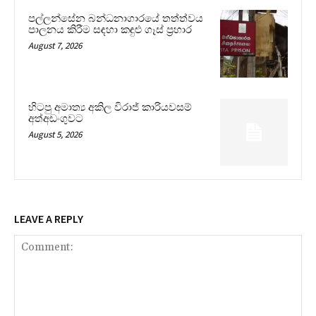
පල්ලන්සේන බන්ධනාගාරයේ තත්ත්වය
පාලනය කිරීම සඳහා කඳුළු ගෑස් ප්‍රහාර
August 7, 2026
හිටපු අමාත්‍ය අකිල විරාජ් කාරියවසම්
අත්අඩංගුවට
August 5, 2026
LEAVE A REPLY