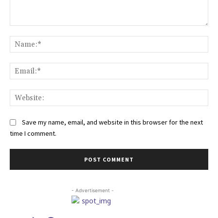
Comment:
Na
Ema
Web
Save my name, email, and website in this browser for the next
time I comment.
- Advertisement -