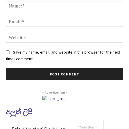
Na
Ema
Web
Save my name, email, and website in this browser for the next
time I comment.
- Advertisement -
අලුත් ලිපි