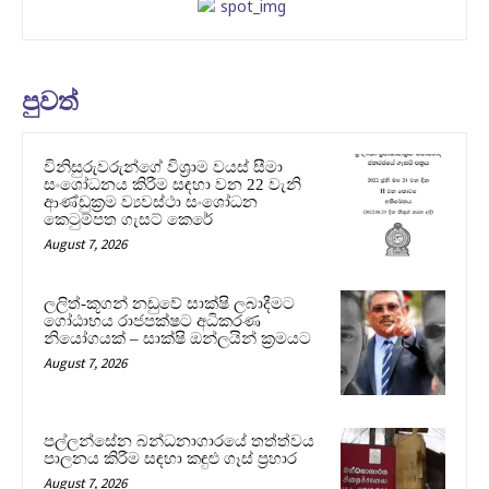
පුවත්
විනිසුරුවරුන්ගේ විශ්‍රාම වයස් සීමා
සංශෝධනය කිරීම සඳහා වන 22 වැනි
ආණ්ඩුක්‍රම ව්‍යවස්ථා සංශෝධන
කෙටුම්පත ගැසට් කෙරේ
August 7, 2026
ලලිත්-කූගන් නඩුවේ සාක්ෂි ලබාදීමට
ගෝඨාභය රාජපක්ෂට අධිකරණ
නියෝගයක් – සාක්ෂි ඔන්ලයින් ක්‍රමයට
August 7, 2026
පල්ලන්සේන බන්ධනාගාරයේ තත්ත්වය
පාලනය කිරීම සඳහා කඳුළු ගෑස් ප්‍රහාර
August 7, 2026