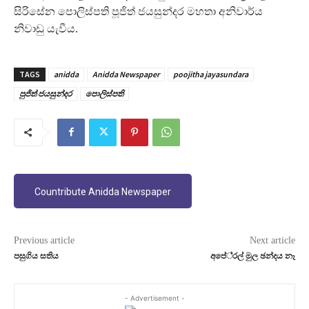
සිරිසේන පොලිස්පති පූජිත් ජයසුන්දර මහතා අනිවාර්ය
නිවාඩු යැවීය.
TAGS
anidda
Anidda Newspaper
poojitha jayasundara
පුජිත් ජයසුන්දර
පොලිස්පති
Countribute Anidda Newspaper
Previous article
Next article
පසුගිය සතිය
අපේ‍්‍රල් මුල ඡන්දය නෑ
- Advertisement -