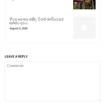
හිටපු අමාත්‍ය අකිල විරාජ් කාරියවසම්
අත්අඩංගුවට
August 5, 2026
LEAVE A REPLY
Comment: