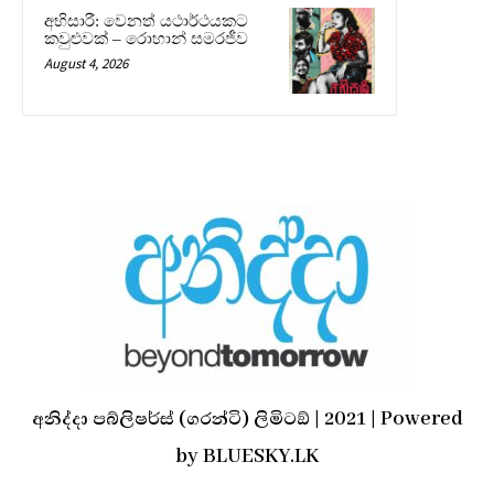
අභිසාරී: වෙනත් යථාර්ථයකට
කවුළුවක් – රොහාන් සමරජීව
August 4, 2026
අනිද්දා පබ්ලිෂර්ස් (ගරන්ටි) ලිමිටඞ් | 2021 | Powered
by BLUESKY.LK