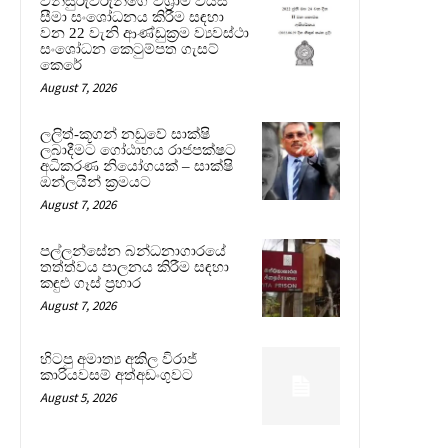
විනිසුරුවරුන්ගේ විශ්‍රාම වයස්
සීමා සංශෝධනය කිරීම සඳහා
වන 22 වැනි ආණ්ඩුක්‍රම ව්‍යවස්ථා
සංශෝධන කෙටුම්පත ගැසට්
කෙරේ
August 7, 2026
ලලිත්-කූගන් නඩුවේ සාක්ෂි
ලබාදීමට ගෝඨාභය රාජපක්ෂට
අධිකරණ නියෝගයක් – සාක්ෂි
ඔන්ලයින් ක්‍රමයට
August 7, 2026
පල්ලන්සේන බන්ධනාගාරයේ
තත්ත්වය පාලනය කිරීම සඳහා
කඳුළු ගෑස් ප්‍රහාර
August 7, 2026
හිටපු අමාත්‍ය අකිල විරාජ්
කාරියවසම් අත්අඩංගුවට
August 5, 2026