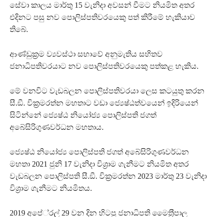
සේවා කාලය මාර්තු 15 වැනිදා අවසන් වීමට නියමිත අතර
එදිනට පසු නව පොලිස්පතිවරයෙකු පත් කිරීමේ හැකියාව
තිබේ.
ආණ්ඩුක‍්‍රම ව්‍යවස්ථා සභාවේ අනුමැතිය සහිතව
ජනාධිපතිවරයාට නව පොලිස්පතිවරයෙකු පත්කළ හැකිය.
මේ වනවිට වැඩබලන පොලිස්පතිවරයා ලෙස කටයුතු කරන
සී.ඞී. වික‍්‍රමරත්න මහතාට වඩා ජ්‍යෙෂ්ඨත්වයෙන් ඉදිරියෙන්
සිටින්නේ ජ්‍යෙෂ්ඨ නියෝජ්‍ය පොලිස්පති ජගත්
අබේසිරිගුණවර්ධන මහතාය.
ජ්‍යෙෂ්ඨ නියෝජ්‍ය පොලිස්පති ජගත් අබේසිරිගුණවර්ධන
මහතා 2021 ජුනි 17 වැනිදා විශ‍්‍රාම ගැනීමට නියමිත අතර
වැඩබලන පොලිස්පති සී.ඞී. වික‍්‍රමරත්න 2023 මාර්තු 23 වැනිදා
විශ‍්‍රාම ගැනීමට නියමිතය.
2019 අපේ‍්‍රල් 29 වන දින හිටපු ජනාධිපති මෛත‍්‍රීපාල