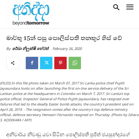
මාර්තු 15න් පසු පොලිස්පති තනතුර හිස් වේ
February 16, 2020
By
රේඛා නිලුක්ෂි හේරත්
(FILES) In this file photo taken on March 07, 2017 Sri Lanka police chief Pujith
Jayasundara looks on after launching the first on-line service delivery of the Sri
Lankan police at the headquarters in Colombo on March 7, 2017. Sri Lanka's top
police official, Inspector General of Police Pujith Jayasundara, has resigned over
failures that led to the deadly Easter bomb attacks, the country's president said on
April 26, 2019. - The resignation comes after the country's top defence ministry
official, defence secretary Hemasiri Fernando resigned on Thursday. (Photo by Ishara
S. KODIKARA / AFP)
අනිවාර්ය නිවාඩු යවා සිටින පොලිස්පති පුජිත් ජයසුන්දරගේ