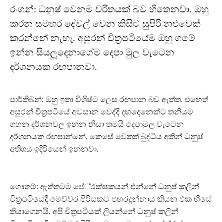
රංගන්: ධනුෂ් වෙනම චරිතයක් බව හිතෙනවා. ඔහු
කරන සමහර දේවල් වෙන කිසිම සුපිරි නළුවෙක්
කරන්නේ නැහැ. අසුරන් චිත‍්‍රපටියේම ඔහු ගමේ
ඉන්න සියලූදෙනාගේම දෙපා මුල වැටෙන
දර්ශනයක රඟපානවා.
පාර්තිබන්: ඔහු ඉතා විශිෂ්ට ලෙස රඟපාන බව ඇත්ත. එහෙත්
අසුරන් චිත‍්‍රපටියේ අවසාන වෙද්දී දහදෙනෙක්ට තනියම
ගහන දර්ශනවල ඉන්න නිසා තමයි දෙපාමුල වැටෙන
දර්ශනයක රඟපාන්නේ. කෙසේ වෙතත් බුද්ධිය අතින් ධනුෂ්
අතිශය ඉදිරියෙන් ඉන්නවා.
ගෞතම්: ඇත්තටම පේ‍්‍රක්ෂකයන් එන්නේ ධනුෂ් කලින්
චිත‍්‍රපටියේදී මෙච්චර පිරිසකට පහරදුන්නාය කියන එක හිසේ
තියාගෙනයි. අපි චිත‍්‍රපටියක් ලියන්නේ ධනුෂ් කලින්