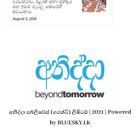
ව්‍යවස්ථාව, පළාත් සභා ඡන්දය
සහ ඉඩම් ගැටලු කෙරෙහි
අවධානය
August 3, 2026
අනිද්දා පබ්ලිෂර්ස් (ගරන්ටි) ලිමිටඞ් | 2021 | Powered
by BLUESKY.LK