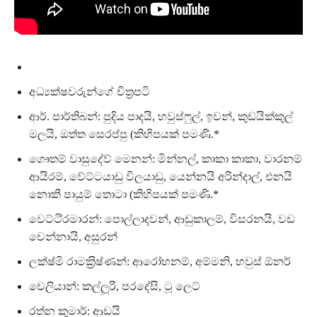
අධ්‍යක්ෂවරුන්ගේ චිත‍්‍රපටි
ආර්. පාර්තිබන්: පුදිය පාදයි, හවුස්ෆුල්, ඉවන්, කුඩයික්කුල්
මලයි, ඔත්ත සෙරප්පු (කිහිපයක් පමණි.*
ගෞතම් වාසුදේව් මෙනන්: මින්නල්, කාකා කාකා, වාරනම්
ආයිරම්, වේට්ටයාඩු විලයාඩු, යෙන්නයි අරින්දාල්, එනයි
නොකි පායුම් තොටා (කිහිපයක් පමණි.*
වෙට්ටි‍්‍රමාරන්: පොල්ලාදවන්, ආඩුකාලම්, විසරනයි, වඩ
චෙන්නායි, අසුරන්
ලක්ෂ්මි රාමක‍්‍රිෂ්ණන්: ආරෝහනම්, අම්මනි, හවුස් ඕනර්
චෙලියාන්: කල්ලූරි, පරදේසි, ටූ ලෙට්
රත්න කුමාර්: ආඩයි