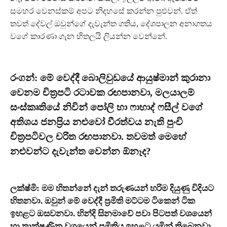
සමහර වෙනස්කම් අපට නිදහසේ කරන්න පුළුවන්. ඒත්
තවත් දේවල් ඔවුන්ගේ දැවැන්ත ගතිය, දේශපාලන අනාගතය
වගේ කාරණා ගැන හිතලයි ලියන්න වෙන්නේ.
රංගන්: මේ වෙද්දී බොලිවුඩයේ ආයුෂ්මාන් කුරානා
වෙනම චිත‍්‍රපටි රටාවක රඟපානවා, මලයාලම්
සංස්කෘතියේ නිවින් පෝලි හා ෆාහාද් ෆසීල් වගේ
අතිශය ජනප‍්‍රිය නළුවෝ වීරත්වය නැති පුංචි
චිත‍්‍රපටිවල චරිත රඟපානවා. තවමත් මෙහේ
නළුවන්ට දැවැන්ත වෙන්න ඕනෑද?
ලක්ෂ්මි: මම හිතන්නේ දැන් තරුණයන් හරිම දියුණු විදියට
හිතනවා. ඔවුන් මේ වෙද්දී ප‍්‍රමිති මට්ටම ටිකෙන් ටික
ඉහළට ඔසවනවා. හින්දි සිනමාවේ පවා පිටපත් වශයෙන්
හා තාක්ෂණික වශයෙන් ප‍්‍රමිතිය ඉහළට යමින් තිබෙනවා.