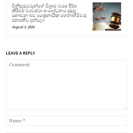
විනිසුරුවරුන්ගේ විශ්‍රාම වයස දීර්ඝ
කිරීමේ ව්‍යවස්ථා සංශෝධනය සුදුසු
නොවන බව ත්‍රෛනායික මහනාහිමිවරු
ජනපතිට දන්වලා
August 3, 2026
LEAVE A REPLY
Comment:
Na