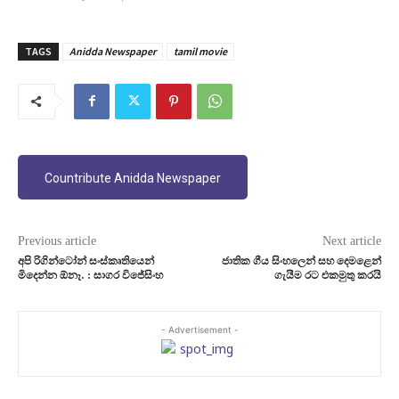
TAGS
Anidda Newspaper
tamil movie
Countribute Anidda Newspaper
Previous article
Next article
අපි රිගින්ටෝන් සංස්කෘතියෙන්
ජාතික ගීය සිංහලෙන් සහ දෙමළෙන්
මිදෙන්න ඕනෑ. : සාගර විජේසිංහ
ගැයීම රට එකමුතු කරයි
- Advertisement -