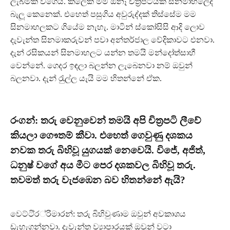
ලැබීමක් වගෙයි. කලෙක මම ඕනෑ චිත‍්‍රපටියක් සිනමාහලේදී
බැලූ කෙනෙක්. එහෙත් පසුගිය අවුරුද්දක් තිස්සේම මම
සිනමාහලකට ගියේම නැහැ. මාටින් ස්කෝසිසි ආදි ලොව
දැවැන්ත සිනමාකරුවන් පවා අන්තර්ජාල වේදිකාවට එනවා.
දැන් රසිකයන් සිනමාහලට යන්න තමයි මන්දෝත්සාහී
වෙන්නේ. ගෙදර ඉඳලා බලන්න ලැබෙනවා නම් ඔවුන්
බලනවා. දැන් රැුල්ල යැයි මම හිතන්නේ ඒක.
රංගන්: තරු වෙනුවෙන් තමයි අපි චිත‍්‍රපටි ලීවේ
කියලා ගෞතම් කීවා. එහෙත් ගෙවුණු දශකය
නවක තරු බිහිවූ යුගයක් නෙවෙයි. විජේ, අජිත්,
ධනුෂ් වගේ අය මීට පෙර දශකවල බිහිවූ තරු.
තවමත් තරු වැජඹෙන බව හිතන්නේ ඇයි?
වෙට්ටි‍්‍ර‍්‍රිමාරන්: තරු බිහිවුණාම ඔවුන් අවකාශය
ඩැහැගන්නවා. දැවැන්ත ව්‍යාපාරයක් ඔවුන් වටා