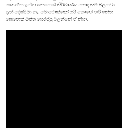
කොණක ඉන්න කෙනෙක් නිර්මාණය හොඳ නම් බලනවා.
දැන් දේශසීමා නෑ. මොරොක්කෝ හරි කොහේ හරි ඉන්න
කෙනෙක් ඔත්ත සෙරප්පු බලන්නේ ඒ නිසා.