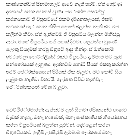
කාක්කෙක්වත් සිනමාහලට ආවේ නැති තරම්. ඒත් ගෙවුණු
දශකයේ මේක වෙනස් වුණා. මම ‘ඔත්ත සෙරප්පු’
කරනකොට ඒ චිත‍්‍රපටියේ එකම දර්ශනතලයක්, එකම
නළුවෙක් හැර වෙන කිසිම දෙයක් බලන්න නැති බව මම
කලින්ම කීවා. ඒත් ඇත්තටම ඒ චිත‍්‍රපටිය බලන්න මිනිස්සු
ආවා. මගේ චිත‍්‍රපටිය සති පහක් දිව්වා. ගලවන්න වුණේ
ලොකු වියදමක් කරපු චිත‍්‍රපටි ආපු හින්දා. ඒ ඔක්කෝම
ඉවරවෙලා නෙට්ෆ්ලික්ස් එකට චිත‍්‍රපටිය දැම්මාම මට පුදුම
සන්තෝසයක් දැනුණා. ඇත්තටම කෝටි සීයක් එකතු කරන්න
තරම් පේ‍්‍රක්ෂකයන් පිරිසක් ඒක බැලූවා. මට කෝටි සීය
ලැබුණෙ නැතිවා විතරයි. ලෝකෙ විවිධ තැන්වල
පේ‍්‍රක්ෂකයන් මේක බැලූවා.
වෙට්ටි‍්‍ර‍්‍රමාරන්: ඇත්තටම දැන් සිනමා රසිකයන්ට භාෂාව
වැඩක් නැහැ. ඕනෑ භාෂාවක්, ඕනෑ සංස්කෘතියක් නියෝජනය
කරන චිත‍්‍රපටියක් බලන්න පුළුවන්. දෙමළෙන් කරන
චිත‍්‍රපටියකට ඉංග‍්‍රීසි උපසිරැුසි දැම්මාම ලෝකයේ ඕනෑ