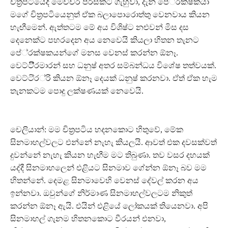
චිත‍්‍රපටියෙදී මෙච්චර පිරිසකට ගැහුවා, දැන් පේ‍්‍රක්ෂකයා
මගේ චිත‍්‍රපටියෙනුත් ඒක බලාපොරොත්තු වෙනවාය කියන
හැඟීමෙන්. ඇත්තටම මේ අය විශිෂ්ට නළුවන් මිස දස
දෙනෙක්ට පහරදෙන අය නෙවෙයි කියලා හිතන තැනට
පේ‍්‍රක්ෂකයන්ගේ මනස වෙනස් කරන්න ඕනෑ.
වෙට්ටි‍්‍රිමාරන් සහ ධනුෂ් අතර සම්බන්ධය විශේෂ තත්වයක්.
වෙට්ටි‍්‍ර‍්‍රි කියන ඕනෑ දෙයක් ධනුෂ් කරනවා. ඒත් ඒක හැම
තැනකටම පොදු ලක්ෂණයක් නෙවෙයි.
චෙලියාන්: මම චිත‍්‍රපටිය හදනකොට හිතුවේ, මේක
සිනමාහල්වලට එන්නේ නැහැ කියලයි. ආවත් එක දවසක්වත්
දුවන්නේ නැහැ කියන හැඟීම මට තිබුණා. තව වසර දහයක්
යද්දී සිනමාහලෙන් එළියට සිනමාව ගේන්න ඕනෑ බව මම
හිතන්නේ. දෙමළ සිනමාවෙහි වෙනස් දේවල් කරන අය
ඉන්නවා. ඔවුන්ගේ නිර්මාණ සිනමාහල්වලටම නිකුත්
කරන්න ඕනෑ ඇයි. එයින් එළියේ ලෝකයක් තියෙනවා. අපි
සිනමාහල් ගැනම හිතනකොට වීරයන් එනවා,