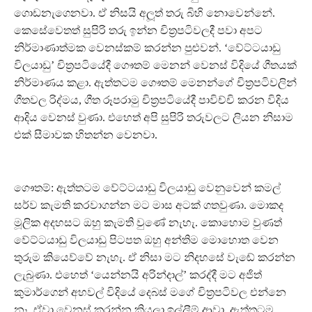
ගොඩනැගෙනවා. ඒ නිසයි අලූත් තරු බිහි නොවෙන්නේ.
කෙසේවෙතත් සුපිරි තරු ඉන්න චිත‍්‍රපටිවලදී පවා අපට
නිර්මාණාත්මක වෙනස්කම් කරන්න පුළුවන්. ‘වේට්ටයාඩු
විලයාඩු’ චිත‍්‍රපටියේදී ගෞතම් මෙනන් වෙනස් විදියේ ගීතයක්
නිර්මාණය කළා. ඇත්තටම ගෞතම් මෙනන්ගේ චිත‍්‍රපටිවලින්
ගීතවල රිද්මය, ගීත රූපරාමු චිත‍්‍රපටියේදී පාවිච්චි කරන විදිය
ආදිය වෙනස් වුණා. එහෙත් අපි සුපිරි තරුවලට ලියන නිසාම
එක් සීමාවක හිතන්න වෙනවා.
ගෞතම්: ඇත්තටම වේට්ටයාඩු විලයාඩු වෙනුවෙන් කමල්
සර්ව කැමති කරවාගන්න මට මාස අටක් ගතවුණා. මොකද
මූලික අදහසට ඔහු කැමති වුණේ නැහැ. කොහොම වුණත්
වේට්ටයාඩු විලයාඩු පිටපත ඔහු අන්තිම මොහොත වෙන
තුරුම කියෙව්වේ නැහැ. ඒ නිසා මට නිදහසේ වැඬේ කරන්න
ලැබුණා. එහෙත් ‘යෙන්නයි අරින්දාල්’ කරද්දී මට අජිත්
කුමාර්ගෙන් අහවල් විදියේ දෙබස් මගේ චිත‍්‍රපටිවල එන්නෙ
නෑ, ඒවා වෙනස් කරන්න කියලා ඉල්ලීම් ආවා. ඇත්තටම