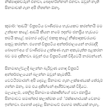
නිෂ්පාදකවරුන් එනවා, බෙදාහරින්නන් එනවා. ඔවුන් නැති
සිනමාවක් ගැන අපි හිතන්න ඕනෑ.
කුමාර්: ‘ආඩයි’ චිත‍්‍රපටිය වාණිජමය හැඩයකට කරන්නයි මම
උත්සාහ කළේ. ආඩයි කියන නමේ ඉඳන්ම ජනප‍්‍රිය හැඩයට
තමයි කළේ. සමහර දේවල් එකතු කළේ නිෂ්පාදකවරයාව
සතුටු කරන්න. එහෙත් චිත‍්‍රපටිය අන්තර්ජාලයෙන් නරඹද්දී
බොහෝ අය ඒ වාණිජමය ලක්ෂණ ගැන අකැමැත්ත පළකරන
බව මම දකිනවා. ඔවුන් එය චිත‍්‍රපටියක් විදියටයි නරඹන්නේ.
සිනමාහල්වලදී බලන්න බැරිවුණ හොඳ චිත‍්‍රපටි
අන්තර්ජාලයෙන් බලන්න ඔවුන් කැමතියි.
වෙට්ටි‍්‍රමාරන්: අපි දෙමළ සිනමාව ගැන ලක්ෂණයක් තේරුම්
ගන්න ඕනෑ. මම එය දකින්නේ ආශීර්වාදයක් විදියට.
මලයාලම්, තෙලිඟු සිනමා සංස්කෘතීන්ගේ පවා ජනප‍්‍රිය
සිනමාවට සමාන්තර කලාත්මක පේ‍්‍රක්ෂාගාරයක් වෙනම
ඉන්නවා. එහෙත් දෙමළ සිනමාවේ එහෙම තත්වයක් නැහැ.