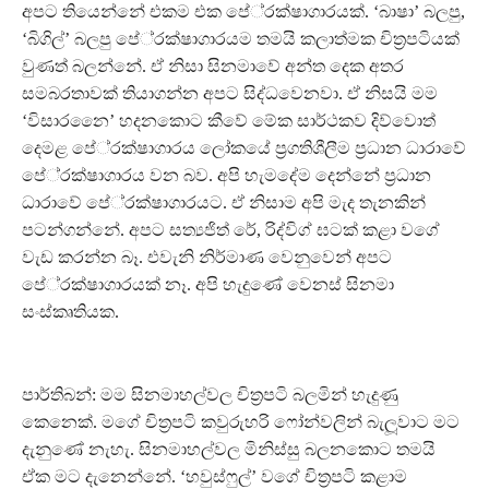
අපට තියෙන්නේ එකම එක පේ‍්‍රක්ෂාගාරයක්. ‘බාෂා’ බලපු,
‘බිගිල්’ බලපු පේ‍්‍රක්ෂාගාරයම තමයි කලාත්මක චිත‍්‍රපටියක්
වුණත් බලන්නේ. ඒ නිසා සිනමාවේ අන්ත දෙක අතර
සමබරතාවක් තියාගන්න අපට සිද්ධවෙනවා. ඒ නිසයි මම
‘විසාරනෛ’ හදනකොට කීවේ මේක සාර්ථකව දිව්වොත්
දෙමළ පේ‍්‍රක්ෂාගාරය ලෝකයේ ප‍්‍රගතිශීලීම ප‍්‍රධාන ධාරාවේ
පේ‍්‍රක්ෂාගාරය වන බව. අපි හැමදේම දෙන්නේ ප‍්‍රධාන
ධාරාවේ පේ‍්‍රක්ෂාගාරයට. ඒ නිසාම අපි මැද තැනකින්
පටන්ගන්නේ. අපට සත්‍යජිත් රේ, රිද්විග් ඝටක් කළා වගේ
වැඩ කරන්න බෑ. එවැනි නිර්මාණ වෙනුවෙන් අපට
පේ‍්‍රක්ෂාගාරයක් නෑ. අපි හැදුණේ වෙනස් සිනමා
සංස්කෘතියක.
පාර්තිබන්: මම සිනමාහල්වල චිත‍්‍රපටි බලමින් හැදුණු
කෙනෙක්. මගේ චිත‍්‍රපටි කවුරුහරි ෆෝන්වලින් බැලූවාට මට
දැනුණේ නැහැ. සිනමාහල්වල මිනිස්සු බලනකොට තමයි
ඒක මට දැනෙන්නේ. ‘හවුස්ෆුල්’ වගේ චිත‍්‍රපටි කළාම