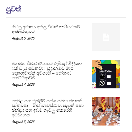
පුවත්
හිටපු අමාත්‍ය අකිල විරාජ් කාරියවසම්
අත්අඩංගුවට
August 5, 2026
ජනමත විචාරණයකට රුපියල් බිලියන
1ක් වැය වෙනවා! සූදානමට මාස
දෙකහමාරක් අවශ්‍යයි – රෝහණ
හෙට්ටිආච්චි
August 4, 2026
දෙමළ සහ මුස්ලිම් පක්ෂ සමඟ ජනපති
සාකච්ඡා – නව ව්‍යවස්ථාව, පළාත් සභා
ඡන්දය සහ ඉඩම් ගැටලු කෙරෙහි
අවධානය
August 3, 2026