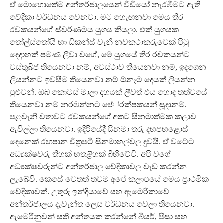
ඒ මොහොතේම අන්තර්ජාලයෙන් වීඩියෝ නැරඹීමට ඇති
වේදිකා වර්ධනය වෙනවා. මට හැෙඟනවා මෙය තිර
රචකයන්ගේ ස්වර්ණමය යුගය කියලා. එක් යුගයක
තෝල්ස්තෝයි හා ඩිකන්ස් වැනි නවකථාකරුවෙක් පිටු
දෙදාහක් පමණ ලීවා වගේ, මේ යුගයේ තිර රචකයන්ට
වස්තුබීජ තියෙනවා නම්, අවස්ථාව තියෙනවා නම්, ඉඳගෙන
ලියන්නට ඉවසීම තියෙනවා නම් ඕනෑම දෙයක් ලියන්න
පුළුවන්. ඔබ කොටස් මාලා දහයක් ලීවත් එය හොඳ තත්වයේ
තියෙනවා නම් නරඹන්නට පේ‍්‍රක්ෂකයන් සූදානම්.
පළවැනි වතාවට රචකයන්ගේ අතට සිනමාත්මක කලාව
ඇවිල්ලා තියෙනවා. ඉදිරියේදී සිනමා තරු දහපහළොස්
දෙනෙක් රඟපාන චිත‍්‍රපටි සිනමාහල්වල දුවයි. ඒ වටේට
අධ්‍යක්ෂවරු තිහක් හතළිහක් බිහිවේවි. අපි වගේ
අධ්‍යක්ෂවරුන්ට අන්තර්ජාල වේදිකාවල වැඩ කරන්න
ලැබේවි. කෙසේ වෙතත් තවම අපේ කලාපයේ මෙය ප‍්‍රාථමික
වේදිකාවක්. උතුරු ඉන්දියාවේ සහ ඇමෙරිකාවේ
අන්තර්ජාලය දැවැන්ත ලෙස වර්ධනය වෙලා තියෙනවා.
ඇමෙරිනුවන් සති අන්තයක කරන්නේ බියර්, පීසා සහ