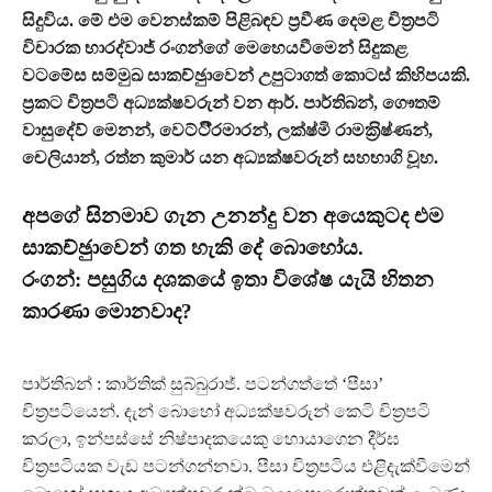
සිදුවිය. මේ එම වෙනස්කම් පිළිබඳව ප‍්‍රවීණ දෙමළ චිත‍්‍රපටි
විචාරක භාරද්වාජ් රංගන්ගේ මෙහෙයවීමෙන් සිදුකළ
වටමේස සම්මුඛ සාකච්ඡුාවෙන් උපුටාගත් කොටස් කිහිපයකි.
ප‍්‍රකට චිත‍්‍රපටි අධ්‍යක්ෂවරුන් වන ආර්. පාර්තිබන්, ගෞතම්
වාසුදේව් මෙනන්, වෙට්ටි‍්‍රිමාරන්, ලක්ෂ්මි රාමක‍්‍රිෂ්ණන්,
චෙලියාන්, රත්න කුමාර් යන අධ්‍යක්ෂවරුන් සහභාගි වූහ.
අපගේ සිනමාව ගැන උනන්දු වන අයෙකුටද එම
සාකච්ඡුාවෙන් ගත හැකි දේ බොහෝය.
රංගන්: පසුගිය දශකයේ ඉතා විශේෂ යැයි හිතන
කාරණා මොනවාද?
පාර්තිබන් : කාර්තික් සුබ්බුරාජ්. පටන්ගත්තේ ‘පීසා’
චිත‍්‍රපටියෙන්. දැන් බොහෝ අධ්‍යක්ෂවරුන් කෙටි චිත‍්‍රපටි
කරලා, ඉන්පස්සේ නිෂ්පාදකයෙකු හොයාගෙන දීර්ඝ
චිත‍්‍රපටියක වැඩ පටන්ගන්නවා. පීසා චිත‍්‍රපටිය එළිදැක්වීමෙන්