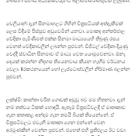
බොහෝ සහාය අධ්‍යක්ෂවරුන්ට බලාපොරොත්තුවක් ලැබුණා.
චෙලියාන්: දැන් සිනමාහලට ගිහින් චිත‍්‍රපටියක් අත්දැකීමක්
ලෙස විඳීමේ පිස්සුව අඩුවෙමින් යනවා. මොකද අන්තර්ජාල
වේදිකා පැමිණීමත් එක්ක සිනමා මාධ්‍යයෙහි තිබුණු රසය
වෙනත් වේදිකාවලින් ලබන්න පුළුවන්. ඩිජිටල් වේදිකා දියුණු
වෙද්දී ස්වාධීන සිනමාව ඒ මාධ්‍ය වෙත යොමුවෙනවා. ඕනෑ
දෙයක් කරන්න නිදහස තියෙනවාය කියන හැඟීම වර්ධනය
වෙලා. ¥රකථනයෙන් හෝ ලැප්ටොප්වලින් නිර්මාණ බලන්න
පුළුවන්.
ලක්ෂ්මි: කාන්තා චරිත ගොඩක් අඩුවූ බව මම හිතනවා. දැන්
නම් තත්වය ටිකක් හොඳයි. ඇතැම් චිත‍්‍රපටිවලදී ඒ මාතෘකාව
ගැන කතාකළ අන්දම ගැන තමයි බියක් තියෙන්නේ. ඒ
චිත‍්‍රපටිවලට එවැනි මාතෘකා ගෙන එන්නේ වෙන
අරමුණකින් වෙන්න පුළුවන්. එහෙත් එහි ප‍්‍රතිඵලය ඊට වඩා