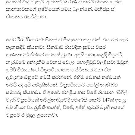
වෙනස් විය හැකියි. අනෙක් කාරණාව තමයි හිංසනය. මම
කාන්තාවකගේ දෘෂ්ටියෙන් මෙය බලන්නේ. මිනිස්සු ඒ
හිංසනය රසවිඳිනවා.
වෙට්ටි‍්‍ර‍්‍රිමාරන්: සිනමාව මියැදෙන කලාවක්. එය මම හැම
තැනකදීම කියනවා. සිනමාව රසවිඳින ක‍්‍රමය වසර
ගණනාවක් තිස්සේ වෙනස් වුණා. අද සිනමාහලේදී චිත‍්‍රපටි
නැරඹීමේ අත්දැකීම වෙනස් වෙලා. හොලිවුඞ්වලදී පවා ඔවුන්
සුපිරි වීරයන්ගේ චිත‍්‍රපටි, සාමාන්‍ය ජීවිතයට එහා ගිය
දැවැන්ත චිත‍්‍රපටි තමයි කරන්නේ. එහිම වෙනස් තත්වයක්
තමයි අද අපි අත්දකින්නේ. චිත‍්‍රපටියකට හෝල් නැති බව
සමහරු කියනවා. ඒ අතරේ ජනප‍්‍රිය නළු විජේ රඟපාන ‘බිගිල්’
වැනි චිත‍්‍රපටියක් තමිල්නාඩුවේදි පමණක් කෝටි 147ක් ඉපැයූ
බව කියනවා. රැුජිණිකාන්ත්, විජේ, අජිත් කුමාර් වැනි අයගේ
චිත‍්‍රපටි ඒ මුදල උපයනවා.