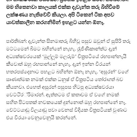
මම හිතෙනවා කාලයක් එක්ක දැවැන්ත තරු බිහිවීමේ
ලක්ෂණය නැතිවේවි කියලා. අපි ටිකෙන් ටික අපව
යාවත්කාලීන කරගනිමින් ඉහළට යන්න ඕනෑ.
පාර්තිබන්: දැවැන්ත සිනමාතරු බිහිවූ පසුව ඔවුන් ඒ සුපිරි තරු
මට්ටමෙන් බිමට බහින්නේ නැහැ. රැුජිණිකාන්ත්ට දැන්
අධ්‍යක්ෂවරයෙක් ‘මුල්ලූම් මලරුම්’ චිත‍්‍රපටියේ රඟපාන්නැයි
කීවොත් ඔහු රඟපාන්නේ නැහැ. දැන් ඉන්න වීරයන්
හතරපස්දෙනාට පහළට බහින්න ඕනෑ නැහැ. ‘අසුරන්’ වගේ
ඍණාත්මක නමක් එක්ක ධනුෂ් ඒ චිත‍්‍රපටිය තෝරාගත් බව
කියනවා. එහෙත් අසුරන් පසුපස හිටපු අධ්‍යක්ෂවරයා
වෙට්ටි‍්‍ර‍්‍රිමාරන්. ඇත්තටම ඒ කතාවම ඒ වගේ නමක්
සහිත පිටපතක් නවකයෙක් දුන්නොත් ඔහු රඟපාන්නේ නෑ.
වේට්ටයාඩු විලයාඩු පවා වෙනස් විදියක චිත‍්‍රපටියක් වුණාට
එය වීරයා වෙනුවෙනුයි කරන්නේ.