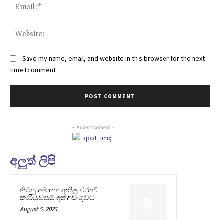
Ema
Web
Save my name, email, and website in this browser for the next
time I comment.
- Advertisement -
අලුත් ලිපි
හිටපු අමාත්‍ය අකිල විරාජ්
කාරියවසම් අත්අඩංගුවට
August 5, 2026