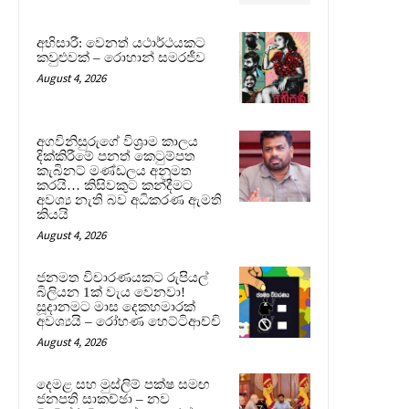
අභිසාරී: වෙනත් යථාර්ථයකට
කවුළුවක් – රොහාන් සමරජීව
August 4, 2026
අගවිනිසුරුගේ විශ්‍රාම කාලය
දික්කිරීමේ පනත් කෙටුම්පත
කැබිනට් මණ්ඩලය අනුමත
කරයි… කිසිවකුට කන්දීමට
අවශ්‍ය නැති බව අධිකරණ ඇමති
කියයි
August 4, 2026
ජනමත විචාරණයකට රුපියල්
බිලියන 1ක් වැය වෙනවා!
සූදානමට මාස දෙකහමාරක්
අවශ්‍යයි – රෝහණ හෙට්ටිආච්චි
August 4, 2026
දෙමළ සහ මුස්ලිම් පක්ෂ සමඟ
ජනපති සාකච්ඡා – නව