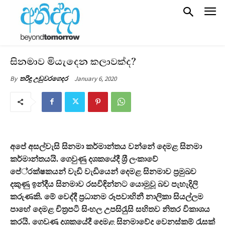
සිනමාව මියැදෙන කලාවක්ද?
January 6, 2020
By
තරිඳු උඩුවරගෙදර
අපේ අසල්වැසි සිනමා කර්මාන්තය වන්නේ දෙමළ සිනමා
කර්මාන්තයයි. ගෙවුණු දශකයේදී ශ‍්‍රී ලංකාවේ
පේ‍්‍රක්ෂකයන් වැඩි වැඩියෙන් දෙමළ සිනමාව ප‍්‍රමුඛව
දකුණු ඉන්දීය සිනමාව රසවිඳින්නට යොමුවූ බව පැහැදිලි
කරුණකි. මේ වෙද්දී ප‍්‍රධානම රූපවාහිනී නාලිකා සියල්ලම
පාහේ දෙමළ චිත‍්‍රපටි සිංහල උපසිරැුසි සහිතව නිතර විකාශය
කරයි. ගෙවුණු දශකයේදී දෙමළ සිනමාවේද වෙනස්කම් රැුසක්