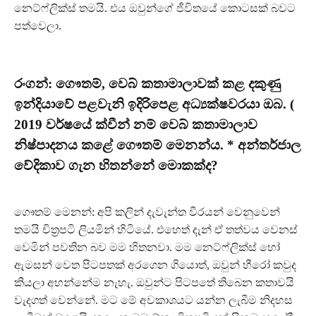
නෙට්ෆ්ලික්ස් තමයි. එය ඔවුන්ගේ ජීවිතයේ කොටසක් බවට
පත්වෙලා.
රංගන්: ගෞතම්, වෙබ් කතාමාලාවක් කළ දකුණු
ඉන්දියාවේ පළවැනි ඉදිරිපෙළ අධ්‍යක්ෂවරයා ඔබ. (
2019 වර්ෂයේ ක්වීන් නම් වෙබ් කතාමාලාව
නිෂ්පාදනය කළේ ගෞතම් මෙනන්ය. * අන්තර්ජාල
වේදිකාව ගැන හිතන්නේ මොකක්ද?
ගෞතම් මෙනන්: අපි කලින් දැවැන්ත වීරයන් වෙනුවෙන්
තමයි චිත‍්‍රපටි ලියමින් හිටියේ. එහෙත් දැන් ඒ තත්වය වෙනස්
වෙමින් පවතින බව මම හිතනවා. මම නෙට්ෆ්ලික්ස් හෝ
ඇමසන් වෙත පිටපතක් අරගෙන ගියොත්, ඔවුන් හීරෝ කවුද
කියලා අහන්නේම නැහැ. ඔවුන්ට පිටපතේ තිබෙන කතාවයි
වැදගත් වෙන්නේ. මට මේ අවකාශයට යන්න ලැබීම නිදහස