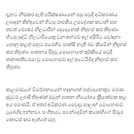
දැනට නිමකර ඇති පරීක්ෂණයෙන් පසු සවුදි අධිකරණය
ලබාදුන් තීන්දුවෙන් හිටපු රාජකීය උපදේශක කටානි සහ
තවත් ජ්‍යෙෂ්ඨ නිලධාරීන් දෙදෙනෙක් නිදහස් කර තිබුණා.
හිටපු බුද්ධි නිලධාරියෙකු වන අහ්මඞ් අල් අසිරිට චෝදනා
ගොනු කළත් ඔහුට එරෙහිව සාක්ෂි නැති බව කියමින් නිදහස්
කර තිබුණා. ඝාතනය සිදුවූ මොහොතේ තුර්කියේ සවුදි
තානාපතිවරයා වූ මොහොමඞ් අල් අටෙයිබිද නිදහස් කර
තිබුණා.
කැලමාඞ්ගේ විමර්ශනයෙන් හඳුනාගත් පස්දෙනෙකුට මරණ
දඬුවම් ලබාදී තිබුණත් ඔවුන් ඝාතන නියෝගය ක‍්‍රියාත්මක කළ
අය පමණයි. ඒ අතර අධිකරණ වෛද්‍ය සාලාහ් මොහොමඞ්
ටුබේගිද ඉන්නවා. සංගීතයට සවන්දෙමින් කෂෝගිගේ සිරුර
කොටස් කර ඇත්තේ ඔහු.