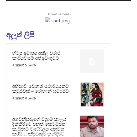
- Advertisement -
අලුත් ලිපි
හිටපු අමාත්‍ය අකිල විරාජ්
කාරියවසම් අත්අඩංගුවට
August 5, 2026
අභිසාරී: වෙනත් යථාර්ථයකට
කවුළුවක් – රොහාන් සමරජීව
August 4, 2026
අගවිනිසුරුගේ විශ්‍රාම කාලය
දික්කිරීමේ පනත් කෙටුම්පත
කැබිනට් මණ්ඩලය අනුමත
කරයි… කිසිවකුට කන්දීමට