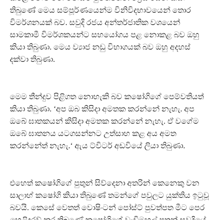
තිබුණේ මෙය සම්පූර්ණයෙන්ම විනිවිදභාවයෙන් තොර
විමර්ශනයක් බව. සවුදි රජය අන්තර්ජාතික වශයෙන්
සාමකාමී විමර්ශකයන්ට සහයෝගය පළ නොකළ බව ඔහු
කියා තිබුණා. මෙය ව්‍යාජ නඩු විභාගයක් බව ඔහු අදහස්
දක්වා තිබුණා.
මෙම තීන්දුව පිළිගත නොහැකි බව කෂෝගිගේ පෙම්වතියත්
කියා තිබුණා. ‘අප ඔබ කිසිදා අමතක කරන්නේ නැහැ. අප
ඔබේ ඝාතකයන් කිසිදා අමතක කරන්නේ නැහැ. ඒ වගේම
ඔබේ ඝාතනය යටගසන්නට උත්සාහ කළ අය අමත
කරන්නේත් නැහැ.‘ ඇය ට්විටර් අඩවියේ ලියා තිබුණා.
එහෙත් කෂෝගිගේ පුතුන් සිව්දෙනා අතරින් කෙනෙකු වන
සාලාහ් කෂෝගි කියා තිබුණේ තමන්ගේ පවුලට යුක්තිය ඉටුවූ
බවයි. කෙසේ වෙතත් වොෂිංටන් පෝස්ට් පුවත්පත මීට පෙර
හෙළිදරව් කර තිබුණේ කෂෝගිගේ වැඩිමහල් පුතුන් සවුදියේ