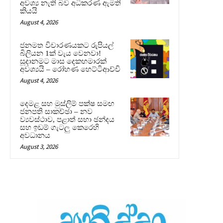
අවශ්‍ය නැති බව අධිකරණ ඇමති
කියයි
August 4, 2026
ජනමත විචාරණයකට රුපියල්
බිලියන 1ක් වැය වෙනවා!
සූදානමට මාස දෙකහමාරක්
අවශ්‍යයි – රෝහණ හෙට්ටිආච්චි
August 4, 2026
දෙමළ සහ මුස්ලිම් පක්ෂ සමඟ
ජනපති සාකච්ඡා – නව
ව්‍යවස්ථාව, පළාත් සභා ඡන්දය
සහ ඉඩම් ගැටලු කෙරෙහි
අවධානය
August 3, 2026