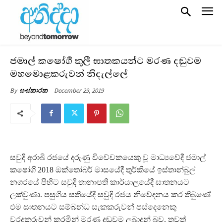
ජමාල් කෂෝගී කුලී ඝාතකයන්ට මරණ දඬුවම
මහමොළකරුවන් නිදැල්ලේ
December 29, 2019
By
සංස්කාරක
සවුදි අරාබි රජයේ දරුණු විවේචකයෙකු වූ මාධ්‍යවේදී ජමාල්
කෂෝගි 2018 ඔක්තෝබර් මාසයේදී තුර්කියේ ඉස්තාන්බුල්
නගරයේ පිහිට සවුදි තානාපති කාර්යාලයේදී ඝාතනයට
ලක්වුණා. පසුගිය සතියේදී සවුදි රජය නිවේදනය කර තිබුණේ
එම ඝාතනයට සම්බන්ධ සැකකරුවන් පස්දෙනෙකු
වරදකරුවන් කරමින් මරණ දඬුවම ලබාදුන් බව. තවත්