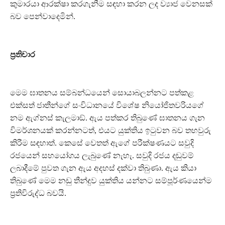
කුමාරයා ආරක්ෂා කරගැනීම සඳහා කරන ලද ව්‍යාජ වෙනසක්
බව පෙන්වාදෙමින්.
ප‍්‍රතිචාර
මෙම ඝාතනය සම්බන්ධයෙන් සොයාබලන්නට පත්කළ
එක්සත් ජාතීන්ගේ සංවිධානයේ විශේෂ නියෝජිතවරියගේ
නම ඇග්නස් කැලමාඞ්. ඇය පත්කර තිබුණේ ඝාතනය ගැන
විමර්ශනයක් කරන්නටත්, එයට යුක්තිය ඉටුවන බව තහවුරු
කිරීම සඳහාත්. කෙසේ වෙතත් ඇගේ පරීක්ෂණයට සවුදි
රජයෙන් සහයෝගය ලැබුණේ නැහැ. සවුදි රජය දඬුවම්
ලබාදීමේ පුවත ගැන ඇය අදහස් දක්වා තිබුණා. ඇය කියා
තිබුණේ මෙම නඩු තීන්දුව යුක්තිය යන්නට සම්පූර්ණයෙන්ම
ප‍්‍රතිවිරුද්ධ බවයි.