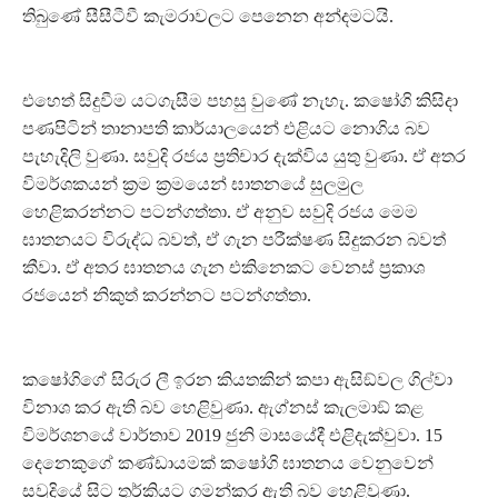
තිබුණේ සීසීටීවී කැමරාවලට පෙනෙන අන්දමටයි.
එහෙත් සිදුවීම යටගැසීම පහසු වුණේ නැහැ. කෂෝගි කිසිදා
පණපිටින් තානාපති කාර්යාලයෙන් එළියට නොගිය බව
පැහැදිලි වුණා. සවුදි රජය ප‍්‍රතිචාර දැක්විය යුතු වුණා. ඒ අතර
විමර්ශකයන් ක‍්‍රම ක‍්‍රමයෙන් ඝාතනයේ සුලමුල
හෙළිකරන්නට පටන්ගත්තා. ඒ අනුව සවුදි රජය මෙම
ඝාතනයට විරුද්ධ බවත්, ඒ ගැන පරීක්ෂණ සිදුකරන බවත්
කීවා. ඒ අතර ඝාතනය ගැන එකිනෙකට වෙනස් ප‍්‍රකාශ
රජයෙන් නිකුත් කරන්නට පටන්ගත්තා.
කෂෝගිගේ සිරුර ලී ඉරන කියතකින් කපා ඇසිඞ්වල ගිල්වා
විනාශ කර ඇති බව හෙළිවුණා. ඇග්නස් කැලමාඞ් කළ
විමර්ශනයේ වාර්තාව 2019 ජුනි මාසයේදී එළිදැක්වුවා. 15
දෙනෙකුගේ කණ්ඩායමක් කෂෝගි ඝාතනය වෙනුවෙන්
සවුදියේ සිට තුර්කියට ගමන්කර ඇති බව හෙළිවුණා.