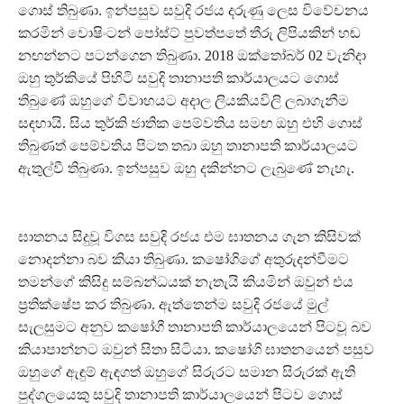
ගොස් තිබුණා. ඉන්පසුව සවුදි රජය දරුණු ලෙස විවේචනය
කරමින් වොෂිංටන් පෝස්ට් පුවත්පතේ තීරු ලිපියකින් හඬ
නඟන්නට පටන්ගෙන තිබුණා. 2018 ඔක්තෝබර් 02 වැනිදා
ඔහු තුර්කියේ පිහිටි සවුදි තානාපති කාර්යාලයට ගොස්
තිබුණේ ඔහුගේ විවාහයට අදාල ලියකියවිලි ලබාගැනීම
සඳහායි. සිය තුර්කි ජාතික පෙම්වතිය සමඟ ඔහු එහි ගොස්
තිබුණත් පෙම්වතිය පිටත තබා ඔහු තානාපති කාර්යාලයට
ඇතුල්වී තිබුණා. ඉන්පසුව ඔහු දකින්නට ලැබුණේ නැහැ.
ඝාතනය සිදුවූ විගස සවුදි රජය එම ඝාතනය ගැන කිසිවක්
නොදන්නා බව කියා තිබුණා. කෂෝගිගේ අතුරුදන්වීමට
තමන්ගේ කිසිදු සම්බන්ධයක් නැතැයි කියමින් ඔවුන් එය
ප‍්‍රතික්ෂේප කර තිබුණා. ඇත්තෙන්ම සවුදි රජයේ මුල්
සැලසුමට අනුව කෂෝගී තානාපති කාර්යාලයෙන් පිටවූ බව
කියාපාන්නට ඔවුන් සිතා සිටියා. කෂෝගි ඝාතනයෙන් පසුව
ඔහුගේ ඇඳුම් ඇඳගත් ඔහුගේ සිරුරට සමාන සිරුරක් ඇති
පුද්ගලයෙකු සවුදි තානාපති කාර්යාලයෙන් පිටව ගොස්