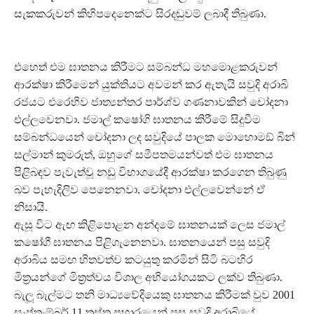
සැකකරුවන් කිහිපදෙනෙක්ට සිරදඬුවම් ලබාදී තිබුණා.
එහෙත් එම ඝාතනය කිරීමට සම්බන්ධ මහමොළකරුවන්
ආරක්ෂා කිරීමෙන් යුක්තියට අවමන් කර ඇතැයි සවුදි අරාබි
රජයට එරෙහිව ජාත්‍යන්තර පාර්ශ්ව ගණනාවකින් චෝදනා
එල්ලවෙනවා. ජමාල් කෂෝගි ඝාතනය කිරීමේ සිදුවීම
සම්බන්ධයෙන් චෝදනා ලද සවුදියේ පාලක මොහොමඞ් බින්
සල්මාන් කුමරුත්, ඔහුගේ සමීපතමයන්වත් එම ඝාතනය
පිළිබඳව පැවැත්වූ නඩු විභාගයේදී ආරක්ෂා කරගෙන තිබුණු
බව පැහැදිලිව පෙනෙනවා. චෝදනා එල්ලවෙන්නේ ඒ
නිසායි.
ඇසූ විට ඇඟ කිළිපොළන අන්දමේ ඝාතනයක් ලෙස ජමාල්
කෂෝගී ඝාතනය පිළිගැනෙනවා. ඝාතනයෙන් පසු සවුදි
අරාබිය සමඟ හිතවත්ව කටයුතු කරමින් සිටි බටහිර
මිත‍්‍රයන්ගේ මිත‍්‍රත්වය විශාල අභියෝගයකට ලක්ව තිබුණා.
බැලූ බැල්මට තනි මාධ්‍යවේදියෙකු ඝාතනය කිරීමක් වුව 2001
සැප්තැම්බර් 11 ත‍්‍රස්ත ප‍්‍රහාරයෙන් පසු සවුදි අරාබියේ