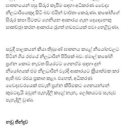
ඝාතනයෙන් පසු සිරුර කැපීම සඳහා අධිකරණ වෛද්‍ය
නිලධාරියෙකුද සිටි බව එයින් වාර්තා කෙරුණා. කෂෝගිගේ
සිරුර කපා පිටතට ගෙනියන ආකාරය ගැන දෙදෙනෙකු
සාකච්ඡුා කරන ආකාරය රැුගත් හඬපටයක් පවා හෙළිවුණා.
සවුදි පාලකයන් කියා තිබුණේ ඝාතනය කළේ නියෝගවලට
පිටින් ගිය රජයේ නිලධාරීන් පිරිසක් බව. ජමාල් කෂෝගි
ප‍්‍රශ්න කොට නැවත සියරටට ගෙනඒම සඳහා දුන්
නියෝගයක් එම නිලධාරීන් වැරදි ආකාරයට ක‍්‍රියාත්මක කර
ඇති බව රජය ප‍්‍රකාශ කළා. එහෙත්, අධිකරණ
වෛද්‍යවරයෙක් එවැනි ප‍්‍රශ්න කිරීමකට ගෙනයන්නේ
කුමටදැයි ඔවුන් පැහැදිලි කළේ නැහැ. ලෝකයටම සැබෑව
පැහැදිලි වුණා.
නඩු තීන්දුව