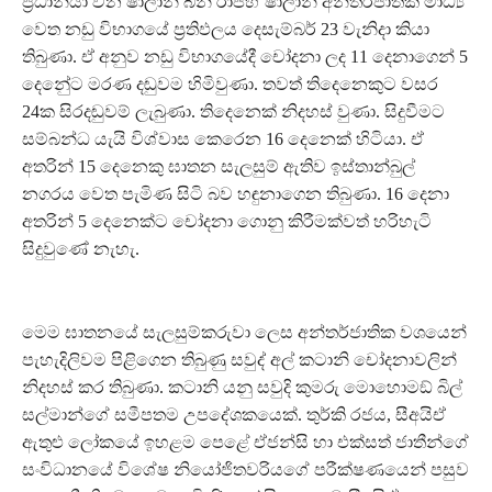
ප‍්‍රධානියා වන ෂාලාන් බින් රාජිහ් ෂාලාන් අන්තර්ජාතික මාධ්‍ය
වෙත නඩු විභාගයේ ප‍්‍රතිඵලය දෙසැම්බර් 23 වැනිදා කියා
තිබුණා. ඒ අනුව නඩු විභාගයේදී චෝදනා ලද 11 දෙනාගෙන් 5
දෙනෙු්ට මරණ දඬුවම හිමිවුණා. තවත් තිදෙනෙකුට වසර
24ක සිරදඬුවම් ලැබුණා. තිදෙනෙක් නිදහස් වුණා. සිදුවීමට
සම්බන්ධ යැයි විශ්වාස කෙරෙන 16 දෙනෙක් හිටියා. ඒ
අතරින් 15 දෙනෙකු ඝාතන සැලසුම් ඇතිව ඉස්තාන්බුල්
නගරය වෙත පැමිණ සිටි බව හඳුනාගෙන තිබුණා. 16 දෙනා
අතරින් 5 දෙනෙක්ට චෝදනා ගොනු කිරීමක්වත් හරිහැටි
සිදුවුණේ නැහැ.
මෙම ඝාතනයේ සැලසුම්කරුවා ලෙස අන්තර්ජාතික වශයෙන්
පැහැදිලිවම පිළිගෙන තිබුණු සවුද් අල් කටානි චෝදනාවලින්
නිදහස් කර තිබුණා. කටානි යනු සවුදි කුමරු මොහොමඞ් බිල්
සල්මාන්ගේ සමීපතම උපදේශකයෙක්. තුර්කි රජය, සීඅයිඒ
ඇතුළු ලෝකයේ ඉහළම පෙළේ ඒජන්සි හා එක්සත් ජාතීන්ගේ
සංවිධානයේ විශේෂ නියෝජිතවරියගේ පරීක්ෂණයෙන් පසුව