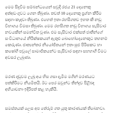
මෙම සිදුවීම සම්බන්ධයෙන් සවුදි රජය 21 දෙනෙකු
අත්අඩංගුවට ගෙන තිබුණා. තවත් 10 දෙනෙකු ප‍්‍රශ්න කිරීම
සඳහා කැඳවා තිබුණා. එහෙත් ඉතා රහසිගතව ඉහත කී නඩු
විභාගය විමසා තිබුණා. මෙම රහසිගත නඩු විභාගය සැසිවාර
නවයකින් සමන්විත වුණා. එම සැසිවාර එක්සත් ජාතීන්ගේ
සංවිධානයේ නිරීක්ෂකයන් ඇතුළු බොහෝදෙනෙකුට තහනම්
කෙරුණා. ජාත්‍යන්තර නියෝජිතයන් ඉතා සුළු පිරිසකට හා
කෂෝගි පවුලේ සාමාජිකයන්ට සැසිවාර සඳහා සහභාගි වීමට
අවසර ලැබුණා.
මරණ දඬුවම ලැබූ අය හිස ගසා දැමීම මගින් මරණයට
පත්කිරීමට නියමිතයි. ඊට පෙර ඔවුන්ට තීන්දුව පිළිබඳ
අභියාචනා ඉදිරිපත් කළ හැකියි.
සමස්තයක් ලෙස අප තේරුම් ගත යුතු කාරණයක් තිබෙනවා.