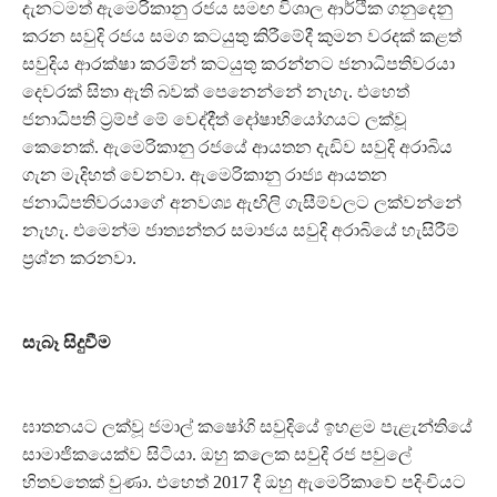
දැනටමත් ඇමෙරිකානු රජය සමඟ විශාල ආර්ථික ගනුදෙනු
කරන සවුදි රජය සමග කටයුතු කිරීමේදී කුමන වරදක් කළත්
සවුදිය ආරක්ෂා කරමින් කටයුතු කරන්නට ජනාධිපතිවරයා
දෙවරක් සිතා ඇති බවක් පෙනෙන්නේ නැහැ. එහෙත්
ජනාධිපති ට‍්‍රම්ප් මේ වෙද්දීත් දෝෂාභියෝගයට ලක්වූ
කෙනෙක්. ඇමෙරිකානු රජයේ ආයතන දැඩිව සවුදි අරාබිය
ගැන මැදිහත් වෙනවා. ඇමෙරිකානු රාජ්‍ය ආයතන
ජනාධිපතිවරයාගේ අනවශ්‍ය ඇඟිලි ගැසීම්වලට ලක්වන්නේ
නැහැ. එමෙන්ම ජාත්‍යන්තර සමාජය සවුදි අරාබියේ හැසිරීම්
ප‍්‍රශ්න කරනවා.
සැබෑ සිදුවීම
ඝාතනයට ලක්වූ ජමාල් කෂෝගි සවුදියේ ඉහළම පැළැන්තියේ
සාමාජිකයෙක්ව සිටියා. ඔහු කලෙක සවුදි රජ පවුලේ
හිතවතෙක් වුණා. එහෙත් 2017 දී ඔහු ඇමෙරිකාවේ පදිංචියට