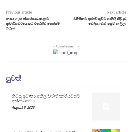
Previous article
Next article
කංසා ගැන පර්යේෂණ කළාට
චම්පිකට අත්අඩංගුවට ගනිද්දී තිබුණු
ආචාර්යවරයෙකුට එරෙහිව පෙත්සම්
චෝදනාවක් පසුව හැලිලා
ගහලා
- Advertisement -
පුවත්
හිටපු අමාත්‍ය අකිල විරාජ් කාරියවසම්
අත්අඩංගුවට
August 5, 2026