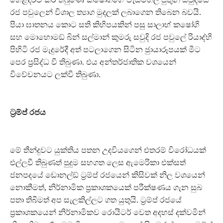
රජ පවුලෙන් විශාල ත්‍යාග මුදලක් ලබාගෙන තිබෙන බවයි.
පියා ඝාතනය කොට සති කිහිපයකින් පසු සාලාහ් කෂෝගි
සහ මොහොමඞ් බින් සල්මාන් කුමරු සවුදි රජ පවුලේ රියාද්හි
පිහිටි රජ මැදුරේදී අත් පටලාගෙන සිටින ඡුායාරූපයක් මීට
පෙර ප‍්‍රසිද්ධ වී තිබුණා. එය අන්තර්ජාතික වශයෙන්
විවේචනයට ලක්වී තිබුණා.
ට‍්‍රම්ප් රජය
මේ තීන්දුවට යුක්තිය පතන උදවියගෙන් එතරම් විරෝධයක්
එල්ලවී තිබුණත් පුදුම සහගත ලෙස ඇමෙරිකා එක්සත්
ජනපදයේ ඩොනල්ඞ් ට‍්‍රම්ප් රජයෙන් කිසිවක් නිල වශයෙන්
නොකීමත්, නිර්නාමික ප‍්‍රකාශකයෙක් පරීක්ෂණය ගැන සුබ
පතා තිබීමත් අප සැලකිල්ලට ගත යුතුයි. ට‍්‍රම්ප් රජයේ
ප‍්‍රකාශකයෙන් නිර්නාමිකව රොයිටර් වෙත අදහස් දක්වමින්