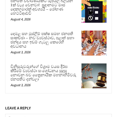
ජනමත විචාරණයකට රුපියල් බිලියන
1ක් වැය වෙනවා! සූදානමට මාස
දෙකහමාරක් අවශ්‍යයි – රෝහණ
හෙට්ටිආච්චි
August 4, 2026
දෙමළ සහ මුස්ලිම් පක්ෂ සමඟ ජනපති
සාකච්ඡා – නව ව්‍යවස්ථාව, පළාත් සභා
ඡන්දය සහ ඉඩම් ගැටලු කෙරෙහි
අවධානය
August 3, 2026
විනිසුරුවරුන්ගේ විශ්‍රාම වයස දීර්ඝ
කිරීමේ ව්‍යවස්ථා සංශෝධනය සුදුසු
නොවන බව ත්‍රෛනායික මහනාහිමිවරු
ජනපතිට දන්වලා
August 3, 2026
LEAVE A REPLY