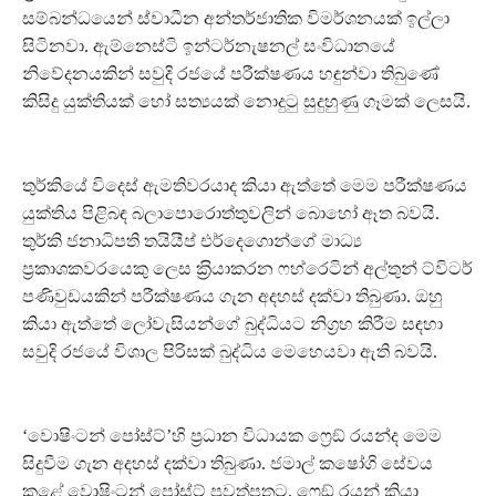
සම්බන්ධයෙන් ස්වාධීන අන්තර්ජාතික විමර්ශනයක් ඉල්ලා
සිටිනවා. ඇම්නෙස්ටි ඉන්ටර්නැෂනල් සංවිධානයේ
නිවේදනයකින් සවුදි රජයේ පරීක්ෂණය හඳුන්වා තිබුණේ
කිසිදු යුක්තියක් හෝ සත්‍යයක් නොදුටු සුදුහුණු ගෑමක් ලෙසයි.
තුර්කියේ විදෙස් ඇමතිවරයාද කියා ඇත්තේ මෙම පරීක්ෂණය
යුක්තිය පිළිබඳ බලාපොරොත්තුවලින් බොහෝ ඈත බවයි.
තුර්කි ජනාධිපති තයියීප් එර්දෙගොන්ගේ මාධ්‍ය
ප‍්‍රකාශකවරයෙකු ලෙස ක‍්‍රියාකරන ෆහ්රෙටින් අල්තුන් ට්විටර්
පණිවුඩයකින් පරීක්ෂණය ගැන අදහස් දක්වා තිබුණා. ඔහු
කියා ඇත්තේ ලෝවැසියන්ගේ බුද්ධියට නිග‍්‍රහ කිරීම සඳහා
සවුදි රජයේ විශාල පිරිසක් බුද්ධිය මෙහෙයවා ඇති බවයි.
‘වොෂිංටන් පෝස්ට්’හි ප‍්‍රධාන විධායක ෆ්‍රෙඞ් රයන්ද මෙම
සිදුවීම ගැන අදහස් දක්වා තිබුණා. ජමාල් කෂෝගි සේවය
කළේ වොෂිංටන් පෝස්ට් පුවත්පතට. ෆ්‍රෙඞ් රයන් කියා