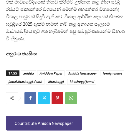
එක් මාධ්‍යවේදියෙක් නිහඬ කිරීමට උත්සාහ කළ නිසා සවුදි
රජයට ජාත්‍යන්තර වශයෙන් මෙන්ම අභ්‍යන්තර වශයෙන්ද
විශාල පාඩුවක් සිදුවී ඇති බව. විශාල ආර්ථික බලයක් තිබෙන
සවුදියේ 2025 දැක්ම නමින් නම් කළ අනාගත සැලසුම
මාධ්‍යවේදියෙකුට අත තැබීමෙන් පසු සම්පූර්ණයෙන්ම විනාශ
වී තිබුණා.
අනුරංග ජයසිංහ
TAGS
anidda
Anidda e Paper
Anidda Newspaper
foreign news
jamal khashoggi death
khashoggi
khashoggi jamal
Countribute Anidda Newspaper