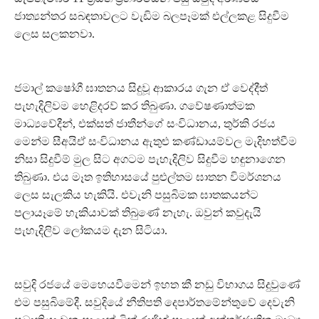
ජාත්‍යන්තර සබඳතාවලට වැඩිම බලපෑමක් එල්ලකළ සිදුවීම
ලෙස සලකනවා.
ජමාල් කෂෝගී ඝාතනය සිදුවූ ආකාරය ගැන ඒ වෙද්දීත්
පැහැදිලිවම හෙළිදරව් කර තිබුණා. ගවේෂණාත්මක
මාධ්‍යවේදීන්, එක්සත් ජාතීන්ගේ සංවිධානය, තුර්කි රජය
මෙන්ම සීඅයිඒ සංවිධානය ඇතුළු කණ්ඩායම්වල මැදිහත්වීම
නිසා සිදුවීම් මුල සිට අගටම පැහැදිලිව සිදුවීම හඳුනාගෙන
තිබුණා. එය මෑත ඉතිහාසයේ පුළුල්තම ඝාතන විමර්ශනය
ලෙස සැලකිය හැකියි. එවැනි පසුබිමක ඝාතකයන්ට
පලායෑමේ හැකියාවක් තිබුණේ නැහැ. ඔවුන් කවුදැයි
පැහැදිලිව ලෝකයම දැන සිටියා.
සවුදි රජයේ මෙහෙයවීමෙන් ඉහත කී නඩු විභාගය සිදුවුණේ
එම පසුබිමේදී. සවුදියේ නීතිපති දෙපාර්තමේන්තුවේ දෙවැනි