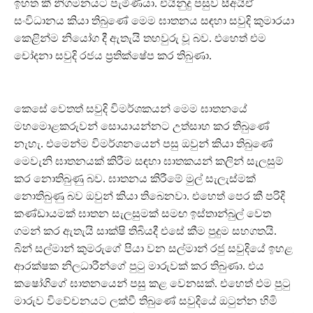
ඉහත කී නිගමනයට පැමිණියා. එයිනුදු පසුව සීඅයිඒ
සංවිධානය කියා තිබුණේ මෙම ඝාතනය සඳහා සවුදි කුමාරයා
කෙළින්ම නියෝග දී ඇතැයි තහවුරු වූ බව. එහෙත් එම
චෝදනා සවුදි රජය ප‍්‍රතික්ෂේප කර තිබුණා.
කෙසේ වෙතත් සවුදි විමර්ශකයන් මෙම ඝාතනයේ
මහමොළකරුවන් සොයායන්නට උත්සාහ කර තිබුණේ
නැහැ. එමෙන්ම විමර්ශනයෙන් පසු ඔවුන් කියා තිබුණේ
මෙවැනි ඝාතනයක් කිරීම සඳහා ඝාතකයන් කලින් සැලසුම්
කර නොතිබුණු බව. ඝාතනය කිරීමේ මුල් සැලැස්මක්
නොතිබුණු බව ඔවුන් කියා තිබෙනවා. එහෙත් පෙර කී පරිදි
කණ්ඩායමක් ඝාතන සැලසුමක් සමඟ ඉස්තාන්බුල් වෙත
ගමන් කර ඇතැයි සාක්ෂි තිබියදී එසේ කීම පුදුම සහගතයි.
බින් සල්මාන් කුමරුගේ පියා වන සල්මාන් රජු සවුදියේ ඉහළ
ආරක්ෂක නිලධාරීන්ගේ පුටු මාරුවක් කර තිබුණා. එය
කෂෝගිගේ ඝාතනයෙන් පසු කළ වෙනසක්. එහෙත් එම පුටු
මාරුව විවේචනයට ලක්වී තිබුණේ සවුදියේ ඔටුන්න හිමි