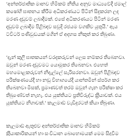
‘අන්තර්ජාතික මානව හිමිකම් නීතිය අනුව මාධ්‍යවේදී ජමාල්
කෂෝගි ඝාතනය කිරීම අධිකරණයට පිටින් සිදුකරන ලද
මරණ දඬුවම් ලබාදීමක්. එසේ අධිකරණයට පිටින් මරණ
දඬුවම් ලබාදීම පිළිබඳව සවුදි රජයම වගකිව යුතුයි.‘ ඇය
ට්විටර් පණිවුඩයක් මගින් ඒ අදහස නිකුත් කර තිබුණා.
‘දැන් කුලී ඝාතකයන් වරදකරුවන් ලෙස නම්කර තිබෙනවා.
ඔවුන් මරණ දඬුවමට යොමුකර තිබෙනවා. එහෙත්
මහමොළකරුවන් නිදැල්ලේ සැරිසරනවා. ඔවුන් පිළිබඳව
පරීක්ෂණයේදී හා නඩු විභාගයේදී යාන්තමින් ස්පර්ශ කර
තිබෙනවා මිසක්, ප‍්‍රමාණවත් තරම් ඔවුන් ගැන පරීක්ෂා කර
තිබුණේවත් නැහැ. එය යුක්තියට ප‍්‍රතිවිරුද්ධ ක‍්‍රියාවක්. එය
යුක්තියට නිගාවක්.‘ කැලමාඞ් වැඩිදුරටත් කියා තිබුණා.
කැලමාඞ් ඇතුළුව අන්තර්ජාතික මානව හිමිකම්
ක‍්‍රියාකාරිකයන් හා සංවිධාන බොහොමයක් මෙම සිදුවීම