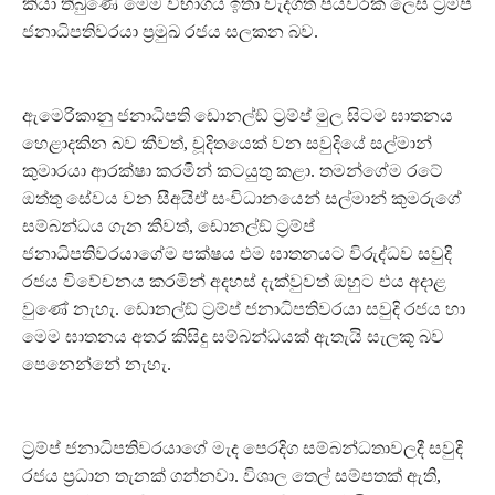
කියා තිබුණේ මෙම විභාගය ඉතා වැදගත් පියවරක් ලෙස ට‍්‍රම්ප්
ජනාධිපතිවරයා ප‍්‍රමුඛ රජය සලකන බව.
ඇමෙරිකානු ජනාධිපති ඩොනල්ඞ් ට‍්‍රම්ප් මුල සිටම ඝාතනය
හෙළාදකින බව කීවත්, චූදිතයෙක් වන සවුදියේ සල්මාන්
කුමාරයා ආරක්ෂා කරමින් කටයුතු කළා. තමන්ගේම රටේ
ඔත්තු සේවය වන සීඅයිඒ සංවිධානයෙන් සල්මාන් කුමරුගේ
සම්බන්ධය ගැන කීවත්, ඩොනල්ඞ් ට‍්‍රම්ප්
ජනාධිපතිවරයාගේම පක්ෂය එම ඝාතනයට විරුද්ධව සවුදි
රජය විවේචනය කරමින් අදහස් දැක්වුවත් ඔහුට එය අදාළ
වුණේ නැහැ. ඩොනල්ඞ් ට‍්‍රම්ප් ජනාධිපතිවරයා සවුදි රජය හා
මෙම ඝාතනය අතර කිසිදු සම්බන්ධයක් ඇතැයි සැලකූ බව
පෙනෙන්නේ නැහැ.
ට‍්‍රම්ප් ජනාධිපතිවරයාගේ මැද පෙරදිග සම්බන්ධතාවලදී සවුදි
රජය ප‍්‍රධාන තැනක් ගන්නවා. විශාල තෙල් සම්පතක් ඇති,