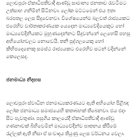
ලොවපුරා ඒකාධිපතිවාදී ආණ්ඩු සාමාන්‍ය ජනතාව රැවටීමට
උත්සාහ ගනිමින් සිටිනවා. ලෝක මට්ටමෙන් එය ඉතා
බරපතල ලෙස සිදුවෙනවා. විශේෂයෙන්ම බලවත් රාජ්‍යයකට
එරෙහිව වාර්තාකරණයක යෙදෙන මාධ්‍යවේදියෙකුට හෝ
මාධ්‍යවේදිනියකට මුහුණදෙන්නට සිදුවන්නේ ලෙහෙසි පහසු
අභියෝගවලට නොවෙයි. තනි පුද්ගලයෙකු හෝ
කිහිපදෙනෙකු සමස්ථ රාජ්‍යයකට එරෙහිව සටන් වදින්නේ
කෙලෙසද.
ජනමාධ්‍ය නිදහස
ලොවපුරා ස්වාධීන ජනමාධ්‍යකරණයට ඇති අභියෝග පිළිබඳ
ලෝක ජනමාධ්‍ය සමාජයෙහි කතාබහක් තිබෙනවා. එය එදා
සිට පැවතුණා. පසුගිය කාලයේදී ඒකාධිපතිවාදී ආණ්ඩු
ගණනාවක් බිහිවෙමින් මාධ්‍යවේදීන්ව ඝාතනය කිරීමේ
රැල්ලක් ඇති නිසා ඒ සංවාදය තියුණු ලෙස වර්ධනය වෙලා.