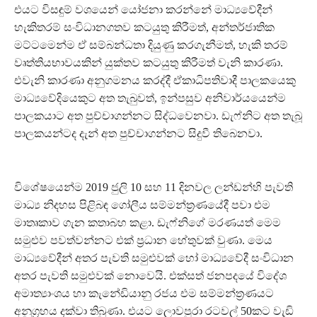
එයට විසඳුම් වශයෙන් යෝජනා කරන්නේ මාධ්‍යවේදීන්
හැකිතරම් සංවිධානගතව කටයුතු කිරීමත්, අන්තර්ජාතික
මට්ටමෙන්ම ඒ සම්බන්ධතා දියුණු කරගැනීමත්, හැකි තරම්
වෘත්තියභාවයකින් යුක්තව කටයුතු කිරීමත් වැනි කාරණා.
එවැනි කාරණා අනුගමනය කරද්දී ඒකාධිපතිවාදී පාලකයෙකු
මාධ්‍යවේදියෙකුට අත තැබුවත්, ඉන්පසුව අනිවාර්යයෙන්ම
පාලකයාට අත පුච්චාගන්නට සිද්ධවෙනවා. ඩැෆ්නිට අත තැබූ
පාලකයන්ටද දැන් අත පුච්චාගන්නට සිදුවී තිබෙනවා.
විශේෂයෙන්ම 2019 ජුලි 10 සහ 11 දිනවල ලන්ඩන්හි පැවති
මාධ්‍ය නිදහස පිළිබඳ ගෝලීය සම්මන්ත්‍රණයේදී පවා එම
මාතෘකාව ගැන කතාබහ කළා. ඩැෆ්නිගේ මරණයත් මෙම
සමුළුව පවත්වන්නට එක් ප්‍රධාන හේතුවක් වුණා. මෙය
මාධ්‍යවේදීන් අතර පැවති සමුළුවක් හෝ මාධ්‍යවේදී සංවිධාන
අතර පැවති සමුළුවක් නොවෙයි. එක්සත් ජනපදයේ විදේශ
අමාත්‍යාංශය හා කැනේඩියානු රජය එම සම්මන්ත්‍රණයට
අනුග්‍රහය දක්වා තිබුණා. එයට ලොවපුරා රටවල් 50කට වැඩි