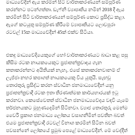
මාධ්‍යවේදීන් ඇය කරමින් සිටි වාර්තාකරණයන් සම්පූර්ණ
කරන්නට පටන්ගත්තා. ඩැෆ්නි ව්‍යාපෘතිය නමින් 2018 දී ඇය
කරමින් සිටි වාර්තාකරණයන් සම්පූර්ණ කොට ප්‍රසිද්ධ කළා.
ඇගේ කටයුතු සම්පූර්ණ කිරීමේ ව්‍යාපෘතියට ලොවපුරා
රටවල් 15ක මාධ්‍යවේදීන් 45ක් එක්ව සිටියා.
එකදු මාධ්‍යවේදියෙකුගේ හෝ වාර්තාකරණයට බාධා කළ පසු
කිසිම රටක නායකයෙකුට ප්‍රජාතන්ත්‍රවාදය ගැන
කතාකරන්නට අයිතියක් නැහැ. එසේ කතාකරනවානම් ඒ
ලැජ්ජා නහර කපාගත් නායකයෙකු විය යුතුයි. සැඟවූ
තොරතුරු ප්‍රසිද්ධ කරන ස්වාධීන ජනමාධ්‍යවේදීන් යනු
ප්‍රජාතන්ත්‍රවාදී රටක ඉතා තීරණාත්මක කාර්යභාරයක් ඉටු
කරනවා. කෙසේවෙතත් ස්වාධීන ජනමාධ්‍යවේදය වඳවී යෑමේ
තර්ජනයකට මුහුණදෙමින් සිටිනවා. ව්‍යාජ තොරතුරු මෙන්ම
වෛරී ප්‍රකාශ ජනමාධ්‍ය ලෝකය වසාගනිමින් පවතින බවත්
එයම ප්‍රජාතන්ත්‍රවාදී රටවල් විනාශ කරමින් සිටින බවත්
පවසන්නේ ලෝකයේ ප්‍රමුඛ පෙළේ මාධ්‍යවේදීන්. මේ වෙද්දීත්