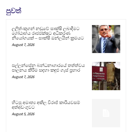
පුවත්
ලලිත්-කූගන් නඩුවේ සාක්ෂි ලබාදීමට
ගෝඨාභය රාජපක්ෂට අධිකරණ
නියෝගයක් – සාක්ෂි ඔන්ලයින් ක්‍රමයට
August 7, 2026
පල්ලන්සේන බන්ධනාගාරයේ තත්ත්වය
පාලනය කිරීම සඳහා කඳුළු ගෑස් ප්‍රහාර
August 7, 2026
හිටපු අමාත්‍ය අකිල විරාජ් කාරියවසම්
අත්අඩංගුවට
August 5, 2026