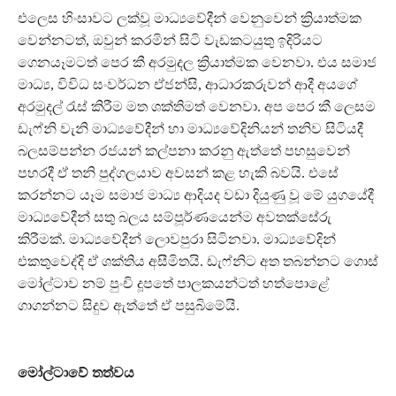
එලෙස හිංසාවට ලක්වූ මාධ්‍යවේදීන් වෙනුවෙන් ක්‍රියාත්මක
වෙන්නටත්, ඔවුන් කරමින් සිටි වැඩකටයුතු ඉදිරියට
ගෙනයෑමටත් පෙර කී අරමුදල ක්‍රියාත්මක වෙනවා. එය සමාජ
මාධ්‍ය, විවිධ සංවර්ධන ඒජන්සි, ආධාරකරුවන් ආදී අයගේ
අරමුදල් රැස් කිරීම මත ශක්තිමත් වෙනවා. අප පෙර කී ලෙසම
ඩැෆ්නි වැනි මාධ්‍යවේදීන් හා මාධ්‍යවේදිනියන් තනිව සිටියදී
බලසම්පන්න රජයන් කල්පනා කරනු ඇත්තේ පහසුවෙන්
පහරදී ඒ තනි පුද්ගලයාව අවසන් කළ හැකි බවයි. එසේ
කරන්නට යෑම සමාජ මාධ්‍ය ආදියද වඩා දියුණු වූ මේ යුගයේදී
මාධ්‍යවේදීන් සතු බලය සම්පූර්ණයෙන්ම අවතක්සේරු
කිරීමක්. මාධ්‍යවේදීන් ලොවපුරා සිටිනවා. මාධ්‍යවේදින්
එකතුවෙද්දි ඒ ශක්තිය අසීමිතයි. ඩැෆ්නිට අත තබන්නට ගොස්
මෝල්ටාව නම් පුංචි දූපතේ පාලකයන්ටත් හත්පොළේ
ගාගන්නට සිදුව ඇත්තේ ඒ පසුබිමේයි.
මෝල්ටාවේ තත්වය