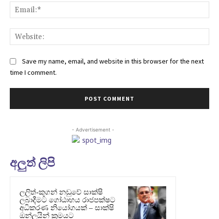
Ema
Web
Save my name, email, and website in this browser for the next
time I comment.
- Advertisement -
අලුත් ලිපි
ලලිත්-කූගන් නඩුවේ සාක්ෂි
ලබාදීමට ගෝඨාභය රාජපක්ෂට
අධිකරණ නියෝගයක් – සාක්ෂි
ඔන්ලයින් ක්‍රමයට