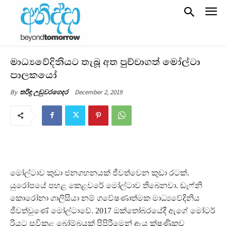
මාධ්‍යවේදිනියට තැබූ අත පුච්චාගත් මෝල්ටා
පාලකයෝ
December 2, 2019
By
තරිඳු උඩුවරගෙදර
මෝල්ටාව කුඩා ජනගහනයක් ජීවත්වෙන කුඩා රටක්.
යුරෝපයේ පහළ කෙළවරේ මෝල්ටාව තිබෙනවා. ඩැෆ්නි
කොරෝනා ගාලිසියා නම් ගවේෂණාත්මක මාධ්‍යවේදිනිය
ජීවත්වුණේ මෝල්ටාවේ. 2017 ඔක්තෝබරයේදී ඇගේ මෝටර්
රියට සවිකළ බෝම්බයක් පිපිරීමෙන් ඇය ක්ෂණිකව