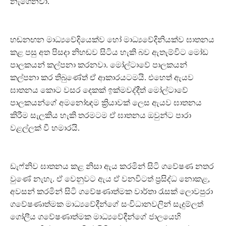
නැගෙනවා.
හඬනඟන මාධ්‍යවේදියෙක්ව හෝ මාධ්‍යවේදිනියක්ව ඝාතනය
කළ පසු අත පිසදා නිහඬව සිටිය හැකි බව ඇතැම්විට මෝඩ
පාලකයන් කල්පනා කරනවා. මෝල්ටාවේ පාලකයන්
කල්පනා කර තිබුණේත් ඒ ආකාරයටමයි. එහෙත් ඇයව
ඝාතනය කොට වසර දෙකක් ඉක්මවද්දීත් මෝල්ටාවේ
පාලකයන්ගේ අමනෝඥම ක්‍රියාවක් ලෙස ඇයව ඝාතනය
කිරීම සැලකිය හැකි තරමටම ඒ ඝාතනය ඔවුන්ට පාරා
වළල්ලක් වී හමාරයි.
ඩැෆ්නිව ඝාතනය කළ නිසා ඇය කරමින් සිටි ගවේෂණ නතර
වුණේ නැහැ. ඒ වෙනුවට ඇය ඒ වනවිටත් ප්‍රසිද්ධ නොකළ,
අවසන් කරමින් සිටි ගවේෂණාත්මක වාර්තා රැසක් ලොවපුරා
ගවේෂණාත්මක මාධ්‍යවේදීන්ගේ සංවිධානවලින් සැදුම්ලත්
ගෝලීය ගවේෂණාත්මක මාධ්‍යවේදීන්ගේ ජාලයෙහි