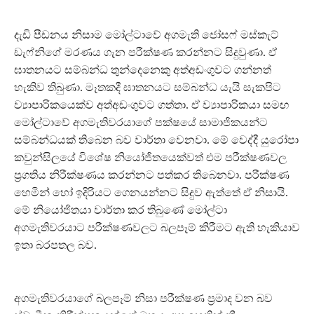
දැඩි පීඩනය නිසාම මෝල්ටාවේ අගමැති ජෝසෆ් මස්කැට්
ඩැෆ්නිගේ මරණය ගැන පරීක්ෂණ කරන්නට සිදුවුණා. ඒ
ඝාතනයට සම්බන්ධ තුන්දෙනෙකු අත්අඩංගුවට ගන්නත්
හැකිව තිබුණා. මෑතකදී ඝාතනයට සම්බන්ධ යැයි සැකපිට
ව්‍යාපාරිකයෙක්ව අත්අඩංගුවට ගත්තා. ඒ ව්‍යාපාරිකයා සමඟ
මෝල්ටාවේ අගමැතිවරයාගේ පක්ෂයේ සාමාජිකයන්ට
සම්බන්ධයක් තිබෙන බව වාර්තා වෙනවා. මේ වෙද්දී යුරෝපා
කවුන්සිලයේ විශේෂ නියෝජිතයෙක්වත් එම පරීක්ෂණවල
ප්‍රගතිය නිරීක්ෂණය කරන්නට පත්කර තිබෙනවා. පරීක්ෂණ
හෙමින් හෝ ඉදිරියට ගෙනයන්නට සිදුව ඇත්තේ ඒ නිසායි.
මේ නියෝජිතයා වාර්තා කර තිබුණේ මෝල්ටා
අගමැතිවරයාට පරීක්ෂණවලට බලපෑම් කිරීමට ඇති හැකියාව
ඉතා බරපතල බව.
අගමැතිවරයාගේ බලපෑම් නිසා පරීක්ෂණ ප්‍රමාද වන බව