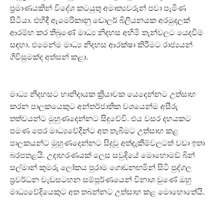
ප්‍රමාණයකින් විදේශ කටයුතු අමාත්‍යවරුන් පවා පැමිණ
සිටියා. එහිදී ඇමෙරිකානු ඩොලර් බිලියනයක අරමුදලක්
ආරම්භ කර තිබුණේ මාධ්‍ය නිදහස අහිමි තැන්වලට යෙදවීම
සඳහා. එමෙන්ම මාධ්‍ය නිදහස ආරක්ෂා කිරීමට රාජ්‍යයන්
ගිවිසුමක්ද අත්සන් කළා.
මාධ්‍ය නිදහසට හානිදායක ක්‍රියාවක යෙදෙන්නට උත්සාහ
කරන පාලකයෙකුට අන්තර්ජාතික වශයෙන්ම අසීරු
තත්වයන්ට මුහුණදෙන්නට සිදුවේවි. එය වසර දහයකට
පමණ පෙර මාධ්‍යවේදීන්ට අත තැබීමට උත්සාහ කළ
පාලකයන්ට මුහුණදෙන්නට සිදුවූ අත්දැකීම්වලටත් වඩා ඉතා
බරපතළයි. උදාහරණයක් ලෙස සවුදියේ මොහොමඞ් බින්
සල්මාන් කුමරු ලෝකය පුරාම ගොඩනඟමින් සිටි පුද්ගල
ප්‍රවර්ධන වැඩසටහන සම්පූර්ණයෙන් විනාශ වුණේ ඔහු
මාධ්‍යවේදියෙකුට අත තබන්නට උත්සාහ කළ මොහොතේයි.