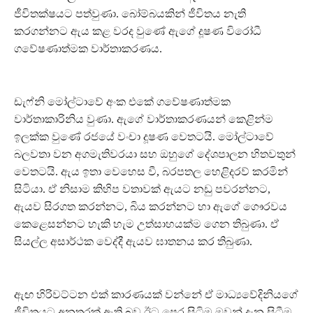
ජීවිතක්ෂයට පත්වුණා. බෝම්බයකින් ජීවිතය නැති
කරගන්නට ඇය කළ වරද වුණේ ඇගේ දූෂණ විරෝධී
ගවේෂණාත්මක වාර්තාකරණය.
ඩැෆ්නි මෝල්ටාවේ අංක එකේ ගවේෂණාත්මක
වාර්තාකාරිනිය වුණා. ඇගේ වාර්තාකරණයන් කෙළින්ම
ඉලක්ක වුණේ රජයේ වංචා දූෂණ වෙතටයි. මෝල්ටාවේ
බලවතා වන අගමැතිවරයා සහ ඔහුගේ දේශපාලන හිතවතුන්
වෙතටයි. ඇය ඉතා වෙහෙස වී, බරපතල හෙළිදරව් කරමින්
සිටියා. ඒ නිසාම කිහිප වතාවක් ඇයට නඩු පවරන්නට,
ඇයව සිරගත කරන්නට, බිය කරන්නට හා ඇගේ ගෞරවය
කෙළෙසන්නට හැකි හැම උත්සාහයක්ම ගෙන තිබුණා. ඒ
සියල්ල අසාර්ථක වෙද්දී ඇයව ඝාතනය කර තිබුණා.
ඇඟ හිරිවට්ටන එක් කාරණයක් වන්නේ ඒ මාධ්‍යවේදිනියගේ
ජීවිතයට අනතුරක් ඇති බව ඊට පෙර සිටිම ඔවුන් දැන සිටීම.