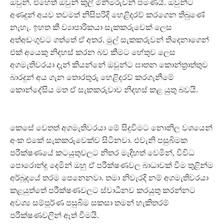
ඔවුන්. එහෙත් ඔවුන් කුලී මිනීමරුවන් පමණයි. ඔවුන්ට
අණදුන් අයව තවමත් නිසිපරිදි හෙළිදරව් කරගෙන තිබුණේ
නැහැ. ඉහත කී ව්‍යාපාරිකයා සැකකරුවෙක් ලෙස
අත්අඩංගුවට ගත්තේ ඒ අතර. මුල් සැකකරුවන් තිදෙනාගෙන්
එක් අයෙකු නිදහස් කරන බව කීමට හේතුව ලෙස
අගමැතිවරයා දැන් කියන්නේ ඔවුන්ට ඝාතන කොන්ත්‍රාත්තුව
බාරදුන් අය ගැන තොරතුරු හෙළිදරව් කරගැනීමේ
කොන්දේසිය මත ඒ සැකකරුවාව නිදහස් කළ යුතු බවයි.
කෙසේ වෙතත් අගමැතිවරයා මේ සිදුවීමට නොනිල වශයෙන්
අංක එකේ සැකකරුවෙක්ව සිටිනවා. එවැනි පසුබිමක
පරීක්ෂණයේ කටයුතුවලට නිතර මැදිහත් වෙමින්, විවිධ
පොරොන්දු දෙමින් ඔහු ඒ පරීක්ෂණවල බාධාවක් වීම තුළින්ම
අර්බූදයේ තරම පෙනෙනවා. තමා නිවැරදි නම් අගමැතිවරයා
කළයුත්තේ පරීක්ෂණවලට ස්වාධීනව කරයුතු කරන්නට
අවශ්‍ය සම්පූර්ණ පසුබිම සකසා තමන් හැකිතරම්
පරීක්ෂණවලින් ඈත් වීමයි.