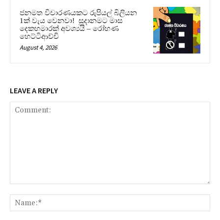
ජනමත විචාරණයකට රුපියල් බිලියන
1ක් වැය වෙනවා! සූදානමට මාස
දෙකහමාරක් අවශ්‍යයි – රෝහණ
හෙට්ටිආච්චි
August 4, 2026
LEAVE A REPLY
Comment:
Na