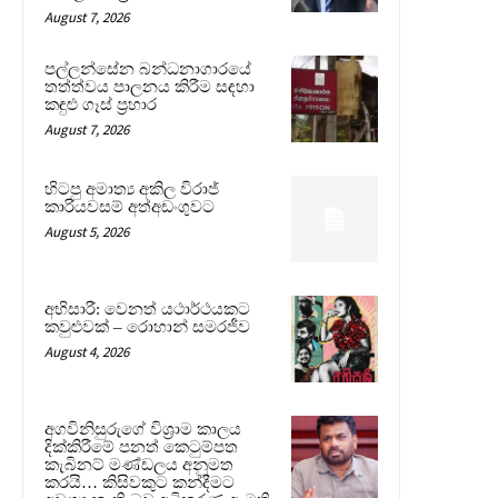
August 7, 2026
පල්ලන්සේන බන්ධනාගාරයේ
තත්ත්වය පාලනය කිරීම සඳහා
කඳුළු ගෑස් ප්‍රහාර
August 7, 2026
හිටපු අමාත්‍ය අකිල විරාජ්
කාරියවසම් අත්අඩංගුවට
August 5, 2026
අභිසාරී: වෙනත් යථාර්ථයකට
කවුළුවක් – රොහාන් සමරජීව
August 4, 2026
අගවිනිසුරුගේ විශ්‍රාම කාලය
දික්කිරීමේ පනත් කෙටුම්පත
කැබිනට් මණ්ඩලය අනුමත
කරයි… කිසිවකුට කන්දීමට