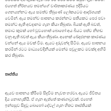
එහෙත් නිර්භයව තමන්ගේ වාර්තාකරණය ඉදිරියට
ගෙනයන්නට ඇය සමත්ව තිබුණේ ලෝකයටම ආදර්ශයක්
වෙමින්. ඇය තමන්ව ඝාතනය කරන්නට සතියකට පෙර පවා
තමන්ට ඇති අවදානම ගැන කියා තිබුණා. බියක් ඇති බවත්,
තමාට කුමක් හෝ වුවහොත් බොහෝ අය බියට පත්ව නිහඬ
වනු ඇති බවත් ඇය කියා තිබුණා. අනෙක් ඛේදජනක කාරණය
වන්නේ ඇය මවක් වීම. ඇයට දරුවන්ද සිටීම. ඇයව ඝාතනය
කරමින් රටට මාධ්‍යවේදිනියක් මෙන්ම පවුලකට මවක්ද අහිමි
කර තිබුණා.
තෘප්තිය
ඇයව ඝාතනය කිරීමේ සිදුවීම නැවත හරවා, ඇයට ජීවිතය
දිය නොහැකියි. ඒ ගැන ඇත්තේ කණගාටුවක්. එහෙත්
ඉන්පසුව සිදුවූ බොහෝ දේවල් ගැන හිතට තෘප්තියක්