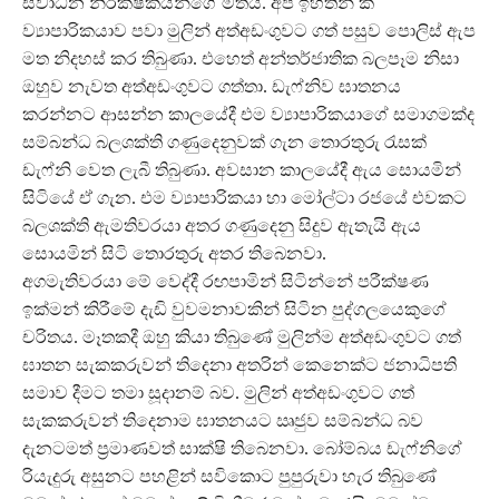
ස්වාධීන නිරීක්ෂකයන්ගේ මතය. අප ඉහතින් කී
ව්‍යාපාරිකයාව පවා මුලින් අත්අඩංගුවට ගත් පසුව පොලිස් ඇප
මත නිදහස් කර තිබුණා. එහෙත් අන්තර්ජාතික බලපෑම නිසා
ඔහුව නැවත අත්අඩංගුවට ගත්තා. ඩැෆ්නිව ඝාතනය
කරන්නට ආසන්න කාලයේදී එම ව්‍යාපාරිකයාගේ සමාගමක්ද
සම්බන්ධ බලශක්ති ගණුදෙනුවක් ගැන තොරතුරු රැසක්
ඩැෆ්නි වෙත ලැබී තිබුණා. අවසාන කාලයේදී ඇය සොයමින්
සිටියේ ඒ ගැන. එම ව්‍යාපාරිකයා හා මෝල්ටා රජයේ එවකට
බලශක්ති ඇමතිවරයා අතර ගණුදෙනු සිදුව ඇතැයි ඇය
සොයමින් සිටි තොරතුරු අතර තිබෙනවා.
අගමැතිවරයා මේ වෙද්දී රඟපාමින් සිටින්නේ පරීක්ෂණ
ඉක්මන් කිරීමේ දැඩි වුවමනාවකින් සිටින පුද්ගලයෙකුගේ
චරිතය. මෑතකදී ඔහු කියා තිබුණේ මුලින්ම අත්අඩංගුවට ගත්
ඝාතන සැකකරුවන් තිදෙනා අතරින් කෙනෙක්ට ජනාධිපති
සමාව දීමට තමා සූදානම් බව. මුලින් අත්අඩංගුවට ගත්
සැකකරුවන් තිදෙනාම ඝාතනයට ඍජුව සම්බන්ධ බව
දැනටමත් ප්‍රමාණවත් සාක්ෂි තිබෙනවා. බෝම්බය ඩැෆ්නිගේ
රියැදුරු අසුනට පහළින් සවිකොට පුපුරුවා හැර තිබුණේ