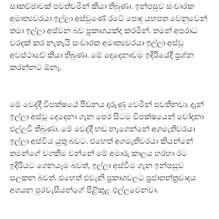
සාකච්ඡාවක් පවත්වමින් කියා තිබුණා. ඉන්පසුව සංචාරක
අමාත්‍යවරයා ඉල්ලා අස්වුණේ රටේ පොදු යහපත වෙනුවෙන්
තමා ඉල්ලා අස්වන බව ප්‍රකාශයක්ද කරමින්. තමන් අපරාධ
වරදක් කර නැතැයි සංචාරක අමාත්‍යවරයා ඉල්ලා අස්වූ
අවස්ථාවේ කියා තිබුණා. මේ දෙදෙනාවම ඉදිරියේදී ප්‍රශ්න
කරන්නට ඕනෑ.
මේ වෙද්දී විපක්ෂයේ පීඩනය දරුණු වෙමින් පවතිනවා. දැන්
ඉල්ලා අස්වූ දෙදෙනා ගැන පෙර සිටම විපක්ෂයෙන් චෝදනා
එල්ලවී තිබුණා. මේ වෙද්දී හඬ නැගෙන්නේ අගමැතිවරයා
ඉල්ලා අස්විය යුතු බවට. එහෙත් අගමැතිවරයා කියන්නේ
තමන්ගේ වගකීම වන්නේ මේ අමාරු කාලය හරහා රට
ඉදිරියට ගෙනයෑම බවත්, ඉල්ලා අස්වීම ගැන ඉන්පසුව
සලකන බවත්. එහෙත් එවැනි ප්‍රකාශවලට ප්‍රජාතන්ත්‍රවාදය
අගයන පුරවැසියන්ගේ පිළිකුළ එල්ලවෙනවා.