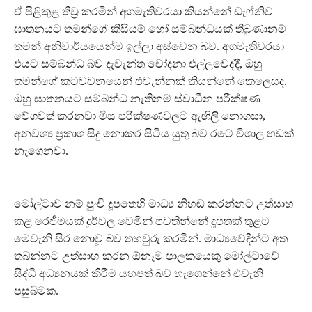
ඒ පිළිකුළ තීව්‍ර කරමින් අගමැතිවරයා කියන්නේ ඩැෆ්නිව
ඝාතනයට තමන්ගේ කිසියම් හෝ සම්බන්ධයක් තිබුණානම්
තමන් අනිවාර්යයෙන්ම ඉල්ලා අස්වෙන බව. අගමැතිවරයා
එයට සම්බන්ධ බව දැවැන්ත චෝදනා එල්ලවෙද්දී, ඔහු
තමන්ගේ කටවචනයෙන් එවැන්නක් කියන්නේ කෙලෙසද.
ඔහු ඝාතනයට සම්බන්ධ නැතිනම් ස්වාධීන පරීක්ෂණ
වේගවත් කරනවා මිස පරීක්ෂණවලට ඇඟිලි නොගසා,
අනවශ්‍ය ප්‍රකාශ සිදු නොකර සිටිය යුතු බව රටේ විශාල හඬක්
නැගෙනවා.
මෝල්ටාව නම් පුංචි දූපතෙහි මාධ්‍ය නිහඬ කරන්නට උත්සාහ
කළ රෙජීමයක් දුර්වල වෙමින් පවතින්නේ දූපතක් තුළට
මෙවැනි සිර නොවූ බව තහවුරු කරමින්. මාධ්‍යවේදීන්ට අත
තබන්නට උත්සාහ කරන ඕනෑම පාලකයෙකු මෝල්ටාවේ
සිද්ධි අධ්‍යනයක් කිරීම යහපත් බව හැගෙන්නේ එවැනි
පසුබිමක.