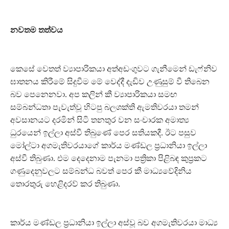
නවතම තත්වය
කෙසේ වෙතත් ව්‍යාපාරිකයා අත්අඩංගුවට ගැනීමෙන් ඩැෆ්නිව
ඝාතනය කිරීමේ සිදුවීම මේ වෙද්දී දැඩිව උණුසුම් වී තිබෙන
බව පෙනෙනවා. අප කලින් කී ව්‍යාපාරිකයා සමඟ
සම්බන්ධතා පැවැත්වූ හිටපු බලශක්ති ඇමතිවරයා තමන්
අවසානයට දරමින් සිටි තනතුර වන සංචාරක අමාත්‍ය
ධුරයෙන් ඉල්ලා අස්වී තිබුණේ පෙර සතියකදී. ඊට පසුව
මෝල්ටා අගමැතිවරයාගේ කාර්ය මණ්ඩල ප්‍රධානියා ඉල්ලා
අස්වී තිබුණා. එම දෙදෙනාම පැනමා පත්‍රිකා පිළිබඳ කුප්‍රකට
ගණුදෙනුවලට සම්බන්ධ බවත් පෙර කී මාධ්‍යවේදිනිය
තොරතුරු හෙළිදරව් කර තිබුණා.
කාර්ය මණ්ඩල ප්‍රධානියා ඉල්ලා අස්වූ බව අගමැතිවරයා මාධ්‍ය