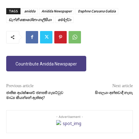
TAGS
anidda
Anidda Newspaper
Daphne Caruana Galizia
ඩැෆ්නි කොරෝනා ගාලිසියා
මෝල්ටා
Countribute Anidda Newspaper
Previous article
Next article
ජාතික ආරක්ෂාවේ ජනපති ගැසට්ටුව
සිංහලයා අන්තවාදී නැහැ
මාධ්‍ය කියන්නේ ඇත්තද?
- Advertisement -