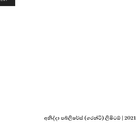
අනිද්දා පබ්ලිෂර්ස් (ගරන්ටි) ලිමිටඞ් | 