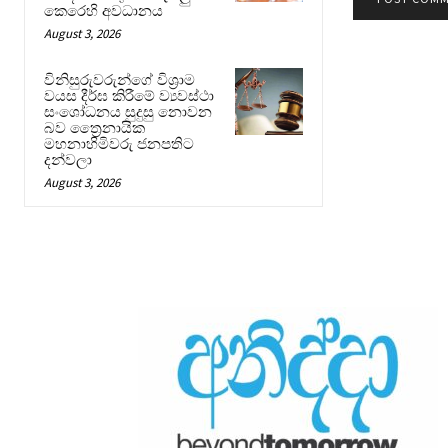
කෙරෙහි අවධානය
August 3, 2026
විනිසුරුවරුන්ගේ විශ්‍රාම
වයස දීර්ඝ කිරීමේ ව්‍යවස්ථා
සංශෝධනය සුදුසු නොවන
බව ත්‍රෛනායික
මහනාහිමිවරු ජනපතිට
දන්වලා
August 3, 2026