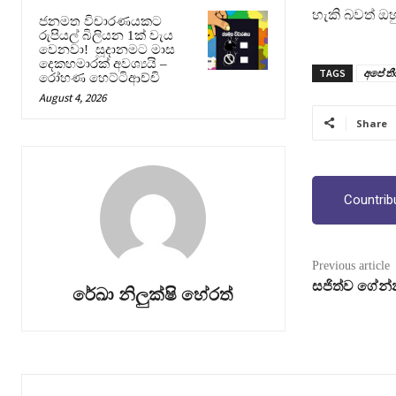
හැකි බවත් ඔහ
ජනමත විචාරණයකට
රුපියල් බිලියන 1ක් වැය
වෙනවා! සූදානමට මාස
දෙකහමාරක් අවශ්‍යයි –
TAGS
අපේ ත
රෝහණ හෙට්ටිආච්චි
August 4, 2026
Share
Countrib
Previous article
සජිත්ව ගේන්
රේඛා නිලුක්ෂි හේරත්