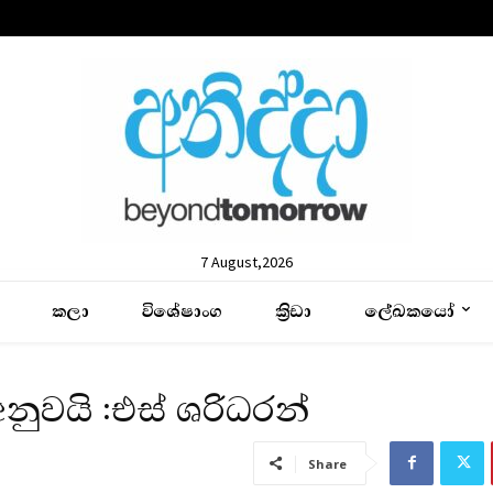
7 August,2026
කලා
විශේෂාංග
ක්‍රිඩා
ලේඛකයෝ
යි :එස් ශ‍්‍රිධරන්
Share