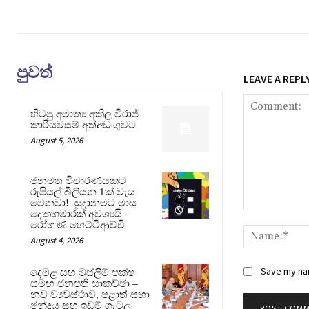
පුවත්
LEAVE A REPL
හිටපු අමාත්‍ය අකිල විරාජ්
කාරියවසම් අත්අඩංගුවට
August 5, 2026
ජනමත විචාරණයකට
රුපියල් බිලියන 1ක් වැය
වෙනවා! සූදානමට මාස
දෙකහමාරක් අවශ්‍යයි –
Comment:
රෝහණ හෙට්ටිආච්චි
August 4, 2026
Save my nam
දෙමළ සහ මුස්ලිම් පක්ෂ
සමඟ ජනපති සාකච්ඡා –
නව ව්‍යවස්ථාව, පළාත් සභා
ඡන්දය සහ ඉඩම් ගැටලු