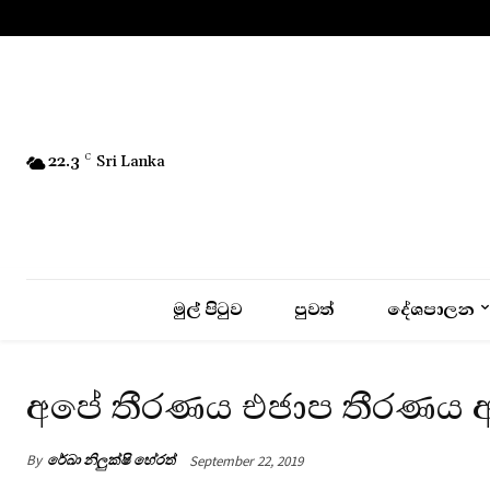
No menu items!
22.3
C
Sri Lanka
මුල් පිටුව
පුවත්
දේශපාලන
අපේ තීරණය එජාප තීරණය අනුව
By
රේඛා නිලුක්ෂි හේරත්
September 22, 2019