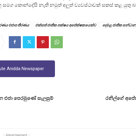
ු සමග කොන්දේසි නැති නමුත් අලූත් ව්‍යවස්ථාවක් සකස් කළ යුතු බ
ීරණය එජාප තීරණය
එක්සත් ජාතික පක්ෂය අපේක්ෂකයෙක්ව
දෙමළ ජාතික සන්ධාන
ute Anidda Newspaper
න එජා පෙරමුණේ සැලසුම්
රනිල්ගේ අපේ
- Advertisement -