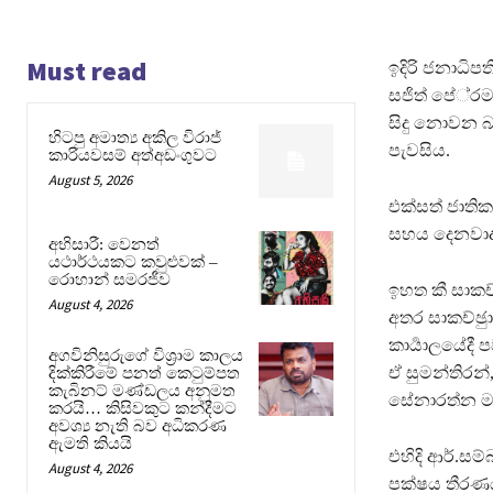
Must read
ඉදිරි ජනාධිප
සජිත් පේ‍්‍ර
සිදු නොවන බව 
හිටපු අමාත්‍ය අකිල විරාජ්
පැවසිය.
කාරියවසම් අත්අඩංගුවට
August 5, 2026
එක්සත් ජාති
සහය දෙනවාද 
අභිසාරී: වෙනත්
යථාර්ථයකට කවුළුවක් –
රොහාන් සමරජීව
ඉහත කී සාකච්
August 4, 2026
අතර සාකච්ඡුාව
කාර්‍යාලයේදී
අගවිනිසුරුගේ විශ්‍රාම කාලය
ඒ සුමන්තිරන්
දික්කිරීමේ පනත් කෙටුම්පත
කැබිනට් මණ්ඩලය අනුමත
සේනාරත්න මහ
කරයි… කිසිවකුට කන්දීමට
අවශ්‍ය නැති බව අධිකරණ
ඇමති කියයි
එහිදි ආර්.සම්
August 4, 2026
පක්ෂය තීරණ