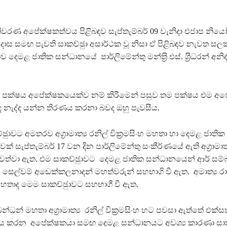
තිවරණ අපේක්ෂකත්වය පිළිබඳව සැප්තැම්බර් 09 වැනිදා එජාප නියෝ
මදාස සමඟ පැවති සාකච්ඡුා අසාර්ථක වූ නිසා ඒ පිළිබඳව නැවත සලක
දෙමළ ජාතික සන්ධානයේ පාර්ලිමේන්තු මන්ත‍්‍රි එස්. ශ‍්‍රිධරන් අනිද
ක පක්ෂය අපේක්ෂකයෙක්ව නම් කිරීමෙන් පසුව තම පක්ෂය එම අ
නැද්ද යන්න තිරණය කරනා බවද ඔහු පැවසීය.
ඡුාවට අමතරව අග‍්‍රාමාත්‍ය රනිල් වික‍්‍රමසිංහ මහතා හා දෙමළ ජාත
ක් සැප්තැම්බර් 17 වන දින පාර්ලිමේන්තු සංකීර්ණයේ ඇති අග‍්‍රාමාත්
 පවත්වා ඇත. එම සාකච්ඡුාවට දෙමළ ජාතික සන්ධානයෙන් ආර් සම්බ
, සෙල්වම් අඩෙක්කලනාදන් මහත්වරුන් සහභාගි වී ඇත. අමාත්‍ය රා
තාද මෙම සාකච්ඡුාවට සහභාගී වී ඇත.
බන්ධන් මහතා අග‍්‍රාමාත්‍ය රනිල් වික‍්‍රමසිංහ හට පවසා ඇත්තේ එක්ස
ය කරන අපේක්ෂකයා සමඟ දෙමළ සන්ධානයට අවශ්‍ය කාරණා සාක