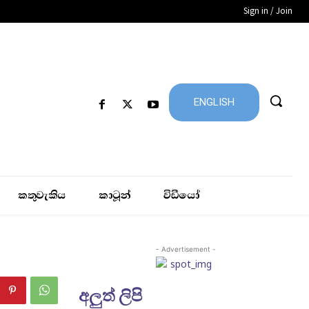
Sign in / Join
ENGLISH
කතුවැකිය
කාටූන්
විඩීයෝ
- Advertisement -
අලුත් ලිපි