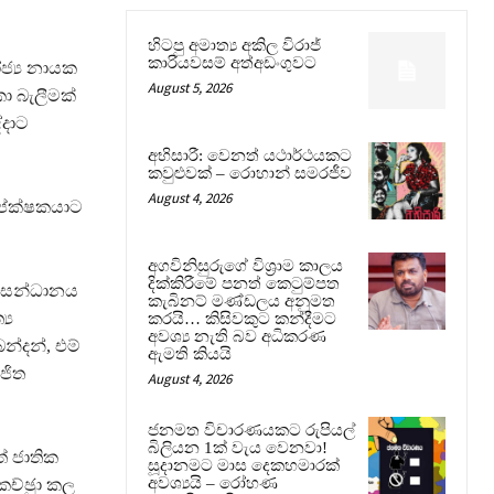
හිටපු අමාත්‍ය අකිල විරාජ්
කාරියවසම් අත්අඩංගුවට
ජ්‍ය නායක
August 5, 2026
ා බැලීමක්
්දාට
අභිසාරී: වෙනත් යථාර්ථයකට
කවුළුවක් – රොහාන් සමරජීව
August 4, 2026
පේක්ෂකයාට
අගවිනිසුරුගේ විශ්‍රාම කාලය
දික්කිරීමේ පනත් කෙටුම්පත
ික සන්ධානය
කැබිනට් මණ්ඩලය අනුමත
‍ය
කරයි… කිසිවකුට කන්දීමට
අවශ්‍ය නැති බව අධිකරණ
න්දන්, එම්
ඇමති කියයි
ජිත
August 4, 2026
ජනමත විචාරණයකට රුපියල්
බිලියන 1ක් වැය වෙනවා!
ත් ජාතික
සූදානමට මාස දෙකහමාරක්
අවශ්‍යයි – රෝහණ
ච්ඡුා කල