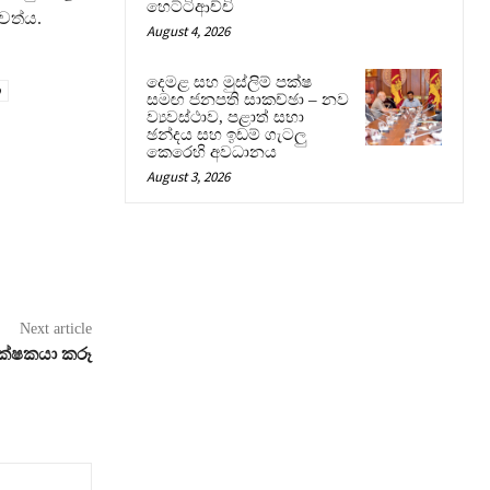
හෙට්ටිආච්චි
වත්ය.
August 4, 2026
දෙමළ සහ මුස්ලිම් පක්ෂ
සමඟ ජනපති සාකච්ඡා – නව
ව්‍යවස්ථාව, පළාත් සභා
ඡන්දය සහ ඉඩම් ගැටලු
කෙරෙහි අවධානය
August 3, 2026
Next article
ක්ෂකයා කරූ