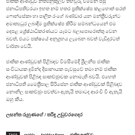
ජාතික ආණ්ඩුව නීත්‍යනුකූලව තහවුරු වීමෙන් පසු
ජනාධිපතිවරයා ඉහත නම් හතර ප‍්‍රතික්ෂේප කළහොත් සරත්
ෆොන්සේකා හා පාලිත රංගේ බණ්ඩාර යන මන්ත‍්‍රීවරුන්ට
අමාත්‍යධුර ලබාදීම ප‍්‍රතික්ෂේප කිරීම සම්බන්ධයෙන් එම
දෙපළ ශ්‍රේෂ්ඨාධිකරණයට යෑමට බලාපොරොත්තු වෙන
බවත්, එයට පක්ෂයේ අනුග‍්‍රහය ලැබෙන බවත් වැඩිදුරටත්
වාර්තා වෙයි.
ජාතික ආණ්ඩුවක් පිළිබඳව විමසීමේදී ශ‍්‍රීලනිප ජාතික
සංවිධායක දුමින්ද දිසානායක පැවසුවේ තමා නම් ජාතික
ආණ්ඩුවක් පිළිබඳ සාකච්ඡුාවක නොමැති බවයි. එහෙත්
ජනාධිපති මෛත‍්‍රීපාල සිරිසේන ජාතික ආණ්ඩුවක් පිළිබඳව
නොනිල සාකච්ඡුා පවත්වා ඇතැයි තමාටද ආරංචි වී ඇතැයි
ඔහු කීය.
ලසන්ත රුහුණගේ / තරිඳු උඩුවරගෙදර
TAGS
anidda
Anidda e Paper
ජාතික ආණ්ඩුව