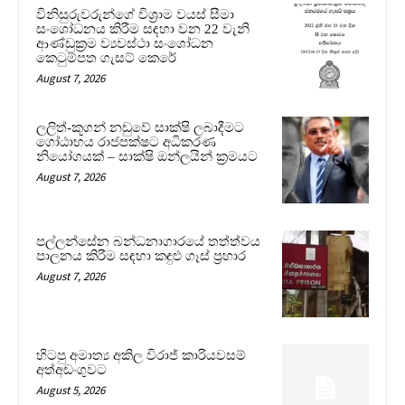
විනිසුරුවරුන්ගේ විශ්‍රාම වයස් සීමා
සංශෝධනය කිරීම සඳහා වන 22 වැනි
ආණ්ඩුක්‍රම ව්‍යවස්ථා සංශෝධන
කෙටුම්පත ගැසට් කෙරේ
August 7, 2026
ලලිත්-කූගන් නඩුවේ සාක්ෂි ලබාදීමට
ගෝඨාභය රාජපක්ෂට අධිකරණ
නියෝගයක් – සාක්ෂි ඔන්ලයින් ක්‍රමයට
August 7, 2026
පල්ලන්සේන බන්ධනාගාරයේ තත්ත්වය
පාලනය කිරීම සඳහා කඳුළු ගෑස් ප්‍රහාර
August 7, 2026
හිටපු අමාත්‍ය අකිල විරාජ් කාරියවසම්
අත්අඩංගුවට
August 5, 2026