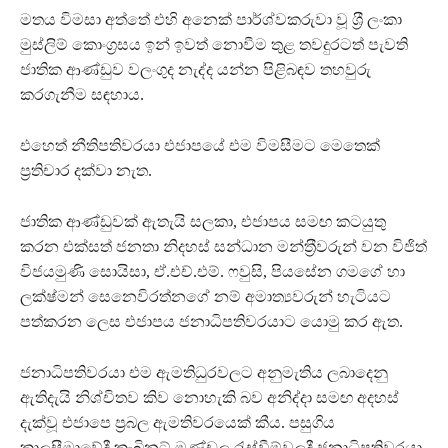
මතය විමසා අත්තේ එහි අනෙක් පාර්ශ්වකරුවා වූ ශ‍්‍රී ලංකා
මුස්ලිම් කොංග‍්‍රසය ඉන් ඉවත් නොවීම තුළ තවදුරටත් පැවති
ජාතික ආණ්ඩුව වලංගුද නැද්ද යන්න පිළිබඳව තහවුරු
කරගැනීම සඳහාය.
එහෙත් නීතිපතිවරයා එජාපයේ එම විමසීමට මෙතෙක්
ප‍්‍රතිචාර දක්වා නැත.
ජාතික ආණ්ඩුවක් ඇතැයි සලකා, එජාපය සමඟ කටයුතු
කරන එක්සත් ජනතා නිදහස් සන්ධාන මන්ත‍්‍රීවරුන් වන විජිත්
විජයමුණි සොයිසා, ඒ.එච්.එම්. ෆවුසි, පියසේන ගමගේ හා
ලක්ෂ්මන් සෙනෙවිරත්නගේ නම් අමාත්‍යවරුන් හැටියට
පත්කරන ලෙස එජාපය ජනාධිපතිවරයාට යොමු කර ඇත.
ජනාධිපතිවරයා එම ඇමතිධුරවලට අනුමැතිය ලබාදෙනු
ඇතිදැයි නිශ්චිතව කිව නොහැකි බව අනිද්දා සමඟ අදහස්
දැක්වූ එජාපෙ ප‍්‍රබල ඇමතිවරයෙක් කීය. පසුගිය
කාලසීමාවේදී කැබිනට් මණ්ඩල රැුස්වීම්වලදී ජනාධිපතිවරයා