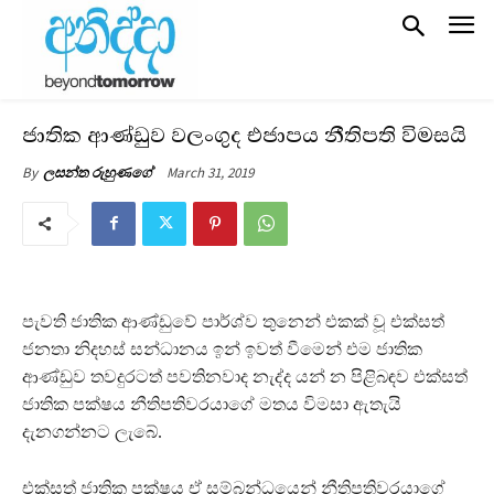
ජාතික ආණ්ඩුව වලංගුද එජාපය නීතිපති විමසයි
March 31, 2019
By
ලසන්ත රුහුණගේ
පැවති ජාතික ආණ්ඩුවේ පාර්ශ්ව තුනෙන් එකක් වූ එක්සත්
ජනතා නිදහස් සන්ධානය ඉන් ඉවත් වීමෙන් එම ජාතික
ආණ්ඩුව තවදුරටත් පවතිනවාද නැද්ද යන් න පිළිබඳව එක්සත්
ජාතික පක්ෂය නීතිපතිවරයාගේ මතය විමසා ඇතැයි
දැනගන්නට ලැබේ.
එක්සත් ජාතික පක්ෂය ඒ සම්බන්ධයෙන් නීතිපතිවරයාගේ