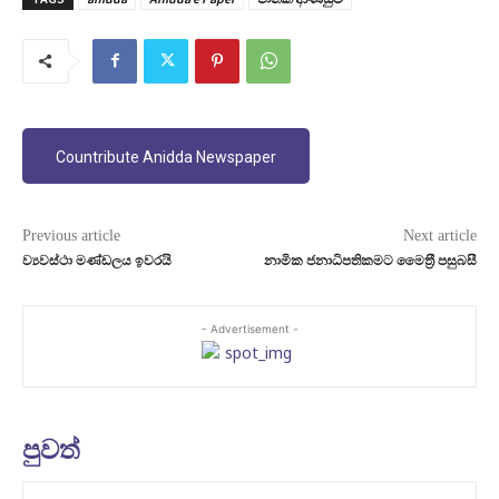
Countribute Anidda Newspaper
Previous article
Next article
ව්‍යවස්ථා මණ්ඩලය ඉවරයි
නාමික ජනාධිපතිකමට මෛත‍්‍රී පසුබසී
- Advertisement -
පුවත්