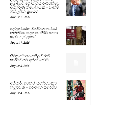
ලබාදීමට ගෝඨාභය රාජපක්ෂට
අධිකරණ නියෝගයක් – සාක්ෂි
ඔන්ලයින් ක්‍රමයට
August 7, 2026
පල්ලන්සේන බන්ධනාගාරයේ
තත්ත්වය පාලනය කිරීම සඳහා
කඳුළු ගෑස් ප්‍රහාර
August 7, 2026
හිටපු අමාත්‍ය අකිල විරාජ්
කාරියවසම් අත්අඩංගුවට
August 5, 2026
අභිසාරී: වෙනත් යථාර්ථයකට
කවුළුවක් – රොහාන් සමරජීව
August 4, 2026