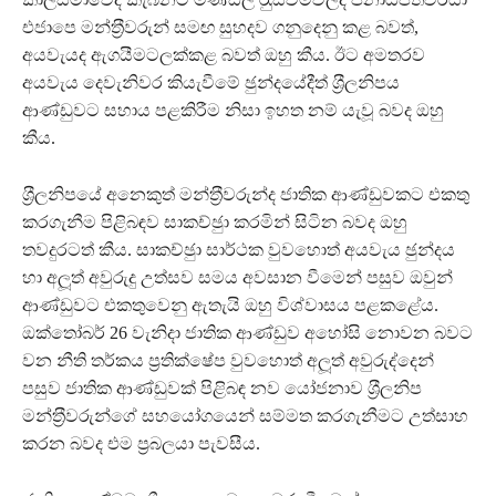
එජාපෙ මන්ත‍්‍රීවරුන් සමඟ සුහදව ගනුදෙනු කළ බවත්,
අයවැයද ඇගයීමටලක්කළ බවත් ඔහු කීය. ඊට අමතරව
අයවැය දෙවැනිවර කියැවීමේ ඡුන්දයේදීත් ශ‍්‍රීලනිපය
ආණ්ඩුවට සහාය පළකිරීම නිසා ඉහත නම් යැවූ බවද ඔහු
කීය.
ශ‍්‍රීලනිපයේ අනෙකුත් මන්ත‍්‍රීවරුන්ද ජාතික ආණ්ඩුවකට එකතු
කරගැනීම පිළිබඳව සාකච්ඡුා කරමින් සිටින බවද ඔහු
තවදුරටත් කීය. සාකච්ඡුා සාර්ථක වුවහොත් අයවැය ඡුන්දය
හා අලූත් අවුරුදු උත්සව සමය අවසාන වීමෙන් පසුව ඔවුන්
ආණ්ඩුවට එකතුවෙනු ඇතැයි ඔහු විශ්වාසය පළකළේය.
ඔක්තෝබර් 26 වැනිදා ජාතික ආණ්ඩුව අහෝසි නොවන බවට
වන නීති තර්කය ප‍්‍රතික්ෂේප වුවහොත් අලූත් අවුරුද්දෙන්
පසුව ජාතික ආණ්ඩුවක් පිළිබඳ නව යෝජනාව ශ‍්‍රීලනිප
මන්ත‍්‍රීවරුන්ගේ සහයෝගයෙන් සම්මත කරගැනීමට උත්සාහ
කරන බවද එම ප‍්‍රබලයා පැවසීය.