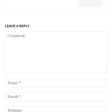
LEAVE A REPLY
Comment:
Na
Ema
Web