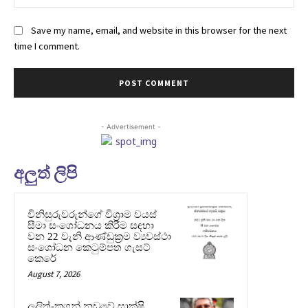
Save my name, email, and website in this browser for the next
time I comment.
- Advertisement -
අලුත් ලිපි
විනිසුරුවරුන්ගේ විශ්‍රාම වයස්
සීමා සංශෝධනය කිරීම සඳහා
වන 22 වැනි ආණ්ඩුක්‍රම ව්‍යවස්ථා
සංශෝධන කෙටුම්පත ගැසට්
කෙරේ
August 7, 2026
ලලිත්-කූගන් නඩුවේ සාක්ෂි