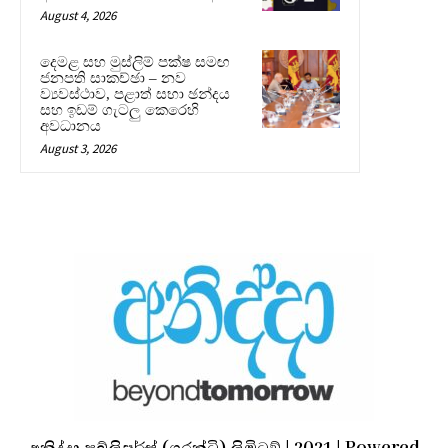
August 4, 2026
දෙමළ සහ මුස්ලිම් පක්ෂ සමඟ
ජනපති සාකච්ඡා – නව
ව්‍යවස්ථාව, පළාත් සභා ඡන්දය
සහ ඉඩම් ගැටලු කෙරෙහි
අවධානය
August 3, 2026
අනිද්දා පබ්ලිෂර්ස් (ගරන්ටි) ලිමිටඞ් | 2021 | Powered