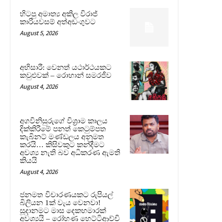
හිටපු අමාත්‍ය අකිල විරාජ්
කාරියවසම් අත්අඩංගුවට
August 5, 2026
අභිසාරී: වෙනත් යථාර්ථයකට
කවුළුවක් – රොහාන් සමරජීව
August 4, 2026
අගවිනිසුරුගේ විශ්‍රාම කාලය
දික්කිරීමේ පනත් කෙටුම්පත
කැබිනට් මණ්ඩලය අනුමත
කරයි… කිසිවකුට කන්දීමට
අවශ්‍ය නැති බව අධිකරණ ඇමති
කියයි
August 4, 2026
ජනමත විචාරණයකට රුපියල්
බිලියන 1ක් වැය වෙනවා!
සූදානමට මාස දෙකහමාරක්
අවශ්‍යයි – රෝහණ හෙට්ටිආච්චි