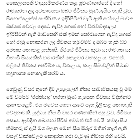
කෛලාසපති වායුසමීකරණය කළ ශ‍්‍රවණාගාරයේ දී හෝ
රාමුකරන ලද අවකාශයක ඔබට ජීවිතය මුණගැසිය හැකි වුව,
සිනෙෆ්ලෙක්ස් සංකීර්ණය ඉදිරිපිටින් වැටී ඇති රෝහල් මාවත
ඔස්සේ වෙරළ දෙසට ඇවිද ගොස් හෝ විශ්වවිද්‍යාලය
ඉදිරිපිටින් ඇති මාවතෙහි එක් ඉමක් තෝරාගෙන ඇවිද ගොස්
හෝ රාමු නොකරන ලද ජීවිතය හමුවීමට ද ඔබට හැකි බව
අමතක නොකළ යුත්තකි. තිරයේ ජීවිතය කුඩා ය; රාමුගත ය;
විනාඩි සියයකින් හමාරකින් කෙළවර වනසුලූ ය. එහෙත්,
එළියේ ජීවිතය අපරිමිත ය; විශාල ය; කාල සීමාවලින් සීමාව
හඳුනාගත නොහැකි තරම් ය.
ගෙවුණු වසර තුනේ දීම උළෙලෙහි නිත්‍ය සාමාජිකයකු වූ මම
මේ වටපිට ‘රස්තියාදු’ හරහා මුණ ගැසෙන ජීවිතය විඳින්නට
ආශා කළෙමි. එය මවෙත ගෙන ආවේ පැහැදිලි කළ නොහැකි
වේදනාවකි. යුද්ධය නිම වී වසර ගණනකින් පසු වුව, ජීවිතය
සොයා ඇවිදින බොහෝ පිරිස් තවමත් එහි වෙයි. කවදා සිය
හිමිකරු ඒ දැයි මග බලන මෙන් සිය සිරුර මතින් නැගී ඇති
විසල් වෘක්ෂවලට කොඳුරන ගරා වැටුණු නිවාස එහි වෙයි.