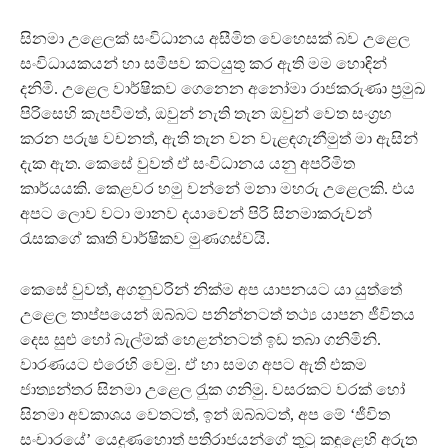
සිනමා උළෙලක් සංවිධානය අසීමිත වෙහෙසක් බව උළෙල
සංවිධායකයන් හා සමීපව කටයුතු කර ඇති මම හොඳින්
දනිමි. උළෙල වාර්ෂිකව ගෙනෙන අනෝමා රාජකරුණා ප‍්‍රමුඛ
පිරිසෙහි කැපවීමත්, ඔවුන් නැති තැන ඔවුන් වෙත සංග‍්‍රහ
කරන පරුෂ වචනත්, ඇති තැන වන වැළඳගැනීමුත් මා ඇසින්
දැක ඇත. කෙසේ වුවත් ඒ සංවිධානය යනු අපරිමිත
කාර්යයකි. කෙළවර හමු වන්නේ මනා මහරු උළෙලකි. එය
අපට ලොව වටා මානව දයාවෙන් පිරි සිනමාකරුවන්
රැසකගේ කෘති වාර්ෂිකව මුණගස්වයි.
කෙසේ වුවත්, අගනුවරින් නික්ම අප යාපනයට යා යුත්තේ
උළෙල තාප්පයෙන් ඔබ්බට පනින්නටත් තථ්‍ය යාපන ජීවිතය
දෙස සුළු හෝ බැල්මක් හෙළන්නටත් ඉඩ තබා ගනිමිනි.
වාරණයට එරෙහි වෙමු. ඒ හා සමග අපට ඇති එකම
ජාත්‍යන්තර සිනමා උළෙල රැුක ගනිමු. වසරකට වරක් හෝ
සිනමා අවකාශය වෙතටත්, ඉන් ඔබ්බටත්, අප මේ ‘ජීවිත
සංචාරයේ’ යෙදුණහොත් පතිරාජයන්ගේ තුටු කඳුළෙහි අරුත