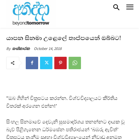
යාපන සිනමා උළෙලේ තාප්පයෙන් ඔබ්බට!
October 14, 2018
By
සංස්කාරක
”ඔබ ගිහින් චිත‍්‍රපටය කරන්න. විශ්වවිද්‍යාලයට කීර්තිය
විතරක් අරගෙන එන්න!’
සිංහල සිනමාවේ දෙවැනි සුසමාදර්ශය තනන්නට දායක වූ
බැව් පිළිගැනෙන ධර්මසේන පතිරාජයන් ‘බඹරු ඇවිත්’
චිත‍්‍රපටය තැනීම සඳහා විශ්වවිද්‍යාලයෙන් නිවාඩු අනුමත