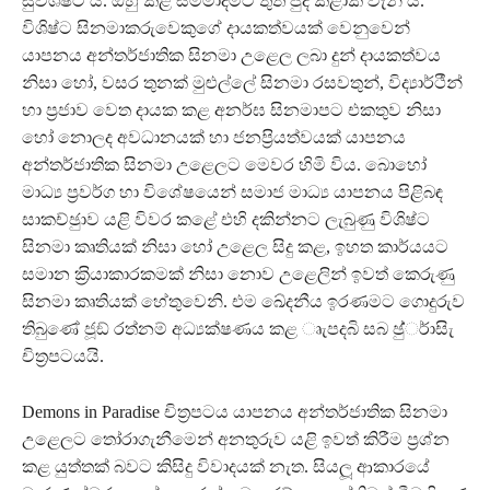
සුවිශිෂ්ට ය. ඔහු කළ සම්මාදමට තුති පුද කළාක් වැනි ය.
විශිෂ්ට සිනමාකරුවෙකුගේ දායකත්වයක් වෙනුවෙන්
යාපනය අන්තර්ජාතික සිනමා උළෙල ලබා දුන් දායකත්වය
නිසා හෝ, වසර තුනක් මුළුල්ලේ සිනමා රසවතුන්, විද්‍යාර්ථීන්
හා ප‍්‍රජාව වෙත දායක කළ අනර්ඝ සිනමාපට එකතුව නිසා
හෝ නොලද අවධානයක් හා ජනප‍්‍රියත්වයක් යාපනය
අන්තර්ජාතික සිනමා උළෙලට මෙවර හිමි විය. බොහෝ
මාධ්‍ය ප‍්‍රවර්ග හා විශේෂයෙන් සමාජ මාධ්‍ය යාපනය පිළිබඳ
සාකච්ඡුාව යළි විවර කළේ එහි දකින්නට ලැබුණු විශිෂ්ට
සිනමා කෘතියක් නිසා හෝ උළෙල සිදු කළ, ඉහත කාර්යයට
සමාන ක‍්‍රියාකාරකමක් නිසා නොව උළෙලින් ඉවත් කෙරුණු
සිනමා කෘතියක් හේතුවෙනි. එම ඛේදනීය ඉරණමට ගොදුරුව
තිබුණේ ජූඞ් රත්නම් අධ්‍යක්ෂණය කළ ෘැපදබි සබ ඡු්ර්ාසිැ
චිත‍්‍රපටයයි.
Demons in Paradise චිත‍්‍රපටය යාපනය අන්තර්ජාතික සිනමා
උළෙලට තෝරාගැනීමෙන් අනතුරුව යළි ඉවත් කිරීම ප‍්‍රශ්න
කළ යුත්තක් බවට කිසිදු විවාදයක් නැත. සියලූ‍ ආකාරයේ