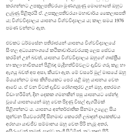
කරගන්නට උපකුලපතිවරයා මුණගැසුණු මොහොතේ ඔහුට
ලැබුණු පිළිතුරයි ඒ. උපකුලපතිවරයා මහාචාර්ය කෛලාසපති
ය; විශ්වවිද්‍යාලය යාපනය විශ්වවිද්‍යාලය ය; කාල සමය 1976
පමණ වන්නට ඇත.
එවකට ධර්මසේන පතිරාජයන් යාපනය විශ්වවිද්‍යාලයේ
සිංහල අධ්‍යයනාංශයේ කථිකාචාර්යවරයකු ලෙස සේවය
කරමින් උන් බවත්, යාපනය විශ්වවිද්‍යාලය ඔහුගේ ශාස්ත‍්‍රීය
හා කලා භාවිතයන් පිළිබඳ මැදිහත්වීම්වලට දැඩිව ගරු කළ හා
ඇගයූ බවත් අප අසා, කියවා ඇත. මේ වසරේ මුල් මාසයේ ඔහු
මියයන්නට මාස කිහිපයකට පෙර යළි ඔහු යාපනය වෙත
ආවේ ය. ඒ වන විටත් දැඩිව රෝගාතුරව උන් ඔහු, අතරමග
විඩා හරිමින්, දින දෙකක ගමනකින් පසු යාපනයට සේන්දු
වූයේ යාපනයෙන් ඔහු වෙත පිදුණු විසල් ඇගයීමක්
පිළිගන්නට ය. යාපනය අන්තර්ජාතික සිනමා උළෙල සිය
තුන්වන පියවරෙහිදී සිනමාව කෙරෙහි ලබාදුන් දායකත්වය
අරභයා යාවජීව සම්මානය ඔහු වෙත පිරි නැමූ අතර,
අසීරුවෙන් නමුත්, සෘජුව නැගී සිටිමින්, තුටු කඳුළු පිරි