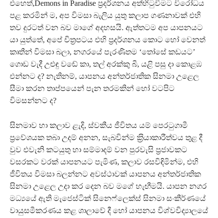
එහෙත්,Demons in Paradise ප‍්‍රදර්ශනය අත්හිටුවීමට විරෝධය
පළ කරමින් ම, අප විමසා බැලිය යුතු කලාප ගණනාවක් එහි
තව දුරටත් වන බව මාගේ අදහසයි. ඇත්තටම අප යාපනයට
යා යුත්තේ, අපේ චිත‍්‍රපටය එහි ප‍්‍රදර්ශනය කොට හෝ වෙනත්
කෘතීන් විමසා බලා, නගරයේ පැරණිතම ‘තෝසේ කඩයට’
ගොඩ වැදී උළුඳු වඬේ කා, තල් අරක්කු බී, යළි පසු දා කොළඹ
එන්නට ද? නැතිනම්, යාපනය අන්තර්ජාතික සිනමා උළෙල
සීමා කරන තාප්පයෙන් පැන තරමකින් හෝ වටපිට
විමසන්නට ද?
සිනමාව හා කලාව ළැදි, ස්වකීය ජීවිතය යම් පෙරටුගාමී
ප‍්‍රවේශයක තබා උදම් අනන, සැබවින්ම ක‍්‍රියාකාරීත්වය තුළ දී
වුව එවැනි කටයුතු හා සම්මාදම් වන පුරවැසි ප‍්‍රජාවකට
වසරකට වරක් යාපනයට පැමිණ, කලාව රසවිඳිමින්ම, එහි
ජීවිතය විමසා බලන්නට අවස්ථාවක් යාපනය අන්තර්ජාතික
සිනමා උළෙල උදා කර දෙන බව මගේ හැඟීමයි. යාපන නගර
මධ්‍යයේ ඇති මැජෙස්ටික් සිනෙෆ්ලෙක්ස් සිනමා සංකීර්ණයේ
වායුසමීකරණය කළ ශාලාවේ දී හෝ යාපනය විශ්වවිද්‍යාලයේ