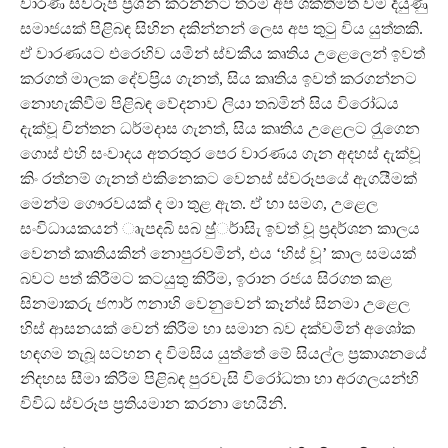
වාරණ ස්වරූප ප‍්‍රශ්න කරන්නට තරම් අප ශක්තිමත් වීම දියුණු
සමාජයක් පිළිබඳ සිහින දකින්නන් ලෙස අප තුටු විය යුත්තකි.
ඒ වාරණයට එරෙහිව යමින් ස්වකීය කෘතිය උළෙලෙන් ඉවත්
කරගත් මාලක දේවප‍්‍රිය ගැනත්, සිය කෘතිය ඉවත් කරගන්නට
නොහැකිවීම පිළිබඳ වේදනාව ලියා තබමින් සිය විරෝධය
දැක්වූ චින්තන ධර්මදාස ගැනත්, සිය කෘතිය උළෙලට රැුගෙන
ගොස් එහි සංවාදය අතරතුර පෙර වාරණය ගැන අදහස් දැක්වූ
කිං රත්නම් ගැනත් එකිනෙකට වෙනස් ස්වරූපයේ ඇගයීමක්
මෙන්ම ගෞරවයක් ද මා තුළ ඇත. ඒ හා සමග, උළෙල
සංවිධායකයන් ෘැපදබි සබ ඡු්ර්ාසිැ ඉවත් වූ ප‍්‍රදර්ශන කාලය
වෙනත් කෘතියකින් නොපුරවමින්, එය ‘හිස් වූ’ කාල සමයක්
බවට පත් කිරීමට කටයුතු කිරීම, ඉරාන රජය සිරගත කළ
සිනමාකරු ජෆාර් ෆනාහි වෙනුවෙන් කෑන්ස් සිනමා උළෙල
හිස් ආසනයක් වෙන් කිරීම හා සමාන බව දක්වමින් අශෝක
හඳගම තැබූ සටහන ද විමසිය යුත්තේ මේ සියල්ල ප‍්‍රකාශනයේ
නිදහස සීමා කිරීම පිළිබඳ පුරවැසි විරෝධතා හා අරගලයන්හි
විවිධ ස්වරූප ප‍්‍රතියමාන කරනා හෙයිනි.