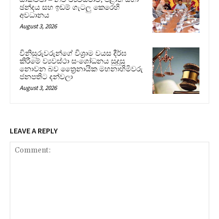
ඡන්දය සහ ඉඩම් ගැටලු කෙරෙහි
අවධානය
August 3, 2026
විනිසුරුවරුන්ගේ විශ්‍රාම වයස දීර්ඝ
කිරීමේ ව්‍යවස්ථා සංශෝධනය සුදුසු
නොවන බව ත්‍රෛනායික මහනාහිමිවරු
ජනපතිට දන්වලා
August 3, 2026
LEAVE A REPLY