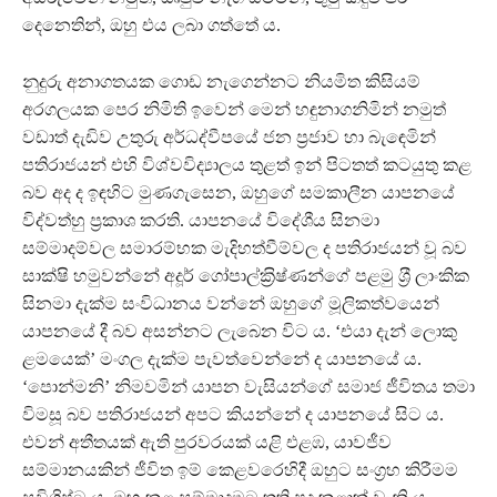
දෙනෙතින්, ඔහු එය ලබා ගත්තේ ය.
නුදුරු අනාගතයක ගොඩ නැගෙන්නට නියමිත කිසියම්
අරගලයක පෙර නිමිති ඉවෙන් මෙන් හඳුනාගනිමින් නමුත්
වඩාත් දැඩිව උතුරු අර්ධද්වීපයේ ජන ප‍්‍රජාව හා බැඳෙමින්
පතිරාජයන් එහි විශ්වවිද්‍යාලය තුළත් ඉන් පිටතත් කටයුතු කළ
බව අද ද ඉඳහිට මුණගැසෙන, ඔහුගේ සමකාලීන යාපනයේ
විද්වත්හු ප‍්‍රකාශ කරති. යාපනයේ විදේශීය සිනමා
සම්මාදම්වල සමාරම්භක මැදිහත්වීම්වල ද පතිරාජයන් වූ බව
සාක්ෂි හමුවන්නේ අදූර් ගෝපාල්ක‍්‍රිෂ්ණන්ගේ පළමු ශ‍්‍රී ලාංකික
සිනමා දැක්ම සංවිධානය වන්නේ ඔහුගේ මූලිකත්වයෙන්
යාපනයේ දී බව අසන්නට ලැබෙන විට ය. ‘එයා දැන් ලොකු
ළමයෙක්’ මංගල දැක්ම පැවත්වෙන්නේ ද යාපනයේ ය.
‘පොන්මනි’ නිමවමින් යාපන වැසියන්ගේ සමාජ ජීවිතය තමා
විමසූ බව පතිරාජයන් අපට කියන්නේ ද යාපනයේ සිට ය.
එවන් අතීතයක් ඇති පුරවරයක් යළි එළඹ, යාවජීව
සම්මානයකින් ජීවිත ඉම් කෙළවරෙහිදී ඔහුට සංග‍්‍රහ කිරීමම