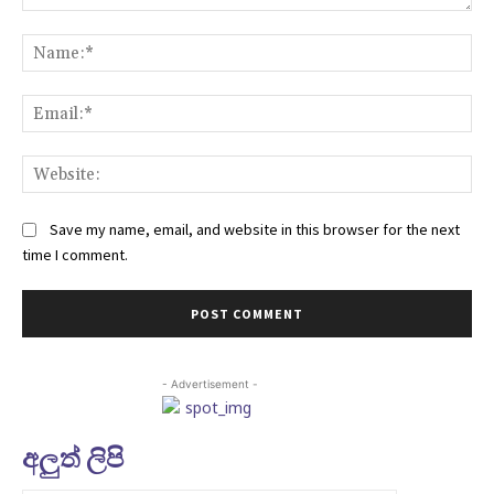
Comment:
Na
Ema
Web
Save my name, email, and website in this browser for the next
time I comment.
- Advertisement -
අලුත් ලිපි