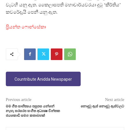
වැටහී යනු ඇත. කෛලාසපති මහාචාර්යවරයා දුටු ‘කීර්තිය’
කවරේදැයි පෙනී යනු ඇත‍.
ප‍්‍රියන්ත ෆොන්සේකා
Countribute Anidda Newspaper
Previous article
Next article
මම ගීත සාහිත්‍යය පසුපස යන්නේ
නොදුටු ඇස් නොදුටු ඇස්වලට
නැහැ ඝරසරප සංගීත අධ්‍යක්‍ෂ චින්තක
ජයකොඩි සමග කතාබහක්