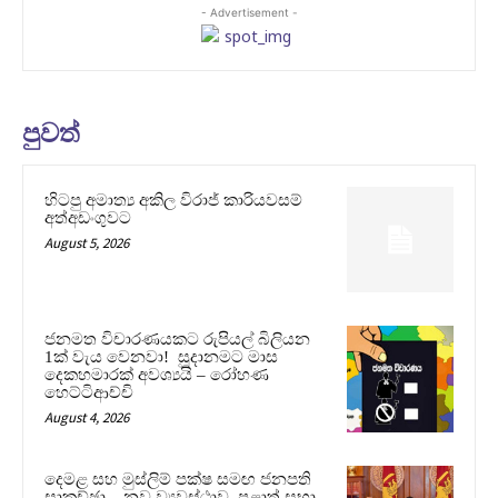
- Advertisement -
පුවත්
හිටපු අමාත්‍ය අකිල විරාජ් කාරියවසම්
අත්අඩංගුවට
August 5, 2026
ජනමත විචාරණයකට රුපියල් බිලියන
1ක් වැය වෙනවා! සූදානමට මාස
දෙකහමාරක් අවශ්‍යයි – රෝහණ
හෙට්ටිආච්චි
August 4, 2026
දෙමළ සහ මුස්ලිම් පක්ෂ සමඟ ජනපති
සාකච්ඡා – නව ව්‍යවස්ථාව, පළාත් සභා