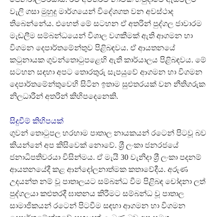
වැලි ගසා මුහුදු මාර්ගයෙන් විදේශගත වන අවස්ථාද
තිබෙන්නේය. එහෙත් මේ සටහන ඒ අතරින් පුද්ගල ජාවාරම
මැඬලීම සම්බන්ධයෙන් විශාල වගකීමක් ඇති ආගමන හා
විගමන දෙපාර්තමේන්තුව පිළිබඳවය. ඒ ආයතනයේ
කටුනායක ගුවන්තොටුපළෙහි ඇති කාර්යාලය පිළිබඳවය. මේ
සටහන සඳහා අපට තොරතුරු සැපයුවේ ආගමන හා විගමන
දෙපාර්තමේන්තුවෙහි සිටින ඉතාම සුළුතරයක් වන නීතිගරුක
නිලධාරීන් අතරින් කිහිපදෙනෙකි.
සිදුවීම් කිහිපයක්
ගුවන් තොටුපල හරහාම පාතාල නායකයන් රටෙන් පිටවූ බව
කියන්නේ අප කිසිවෙක් නොවේ. ශ‍්‍රී ලංකා ජනරජයේ
ජනාධිපතිවරයා විසින්මය. ඒ මැයි 30 වැනිදා ශ‍්‍රී ලංකා පදනම්
ආයතනයේදී කළ ආන්දෝලනාත්මක කතාවේදීය. අරුණ
උදයන්ත නම් වූ පාතාලයට සම්බන්ධ වීම පිළිබඳ චෝදනා ලත්
පුද්ගලයා කළුතරදී ඝාතනය කිරීමට සම්බන්ධ වූ පාතාල
සාමාජිකයන් රටෙන් පිටවීම සඳහා ආගමන හා විගමන