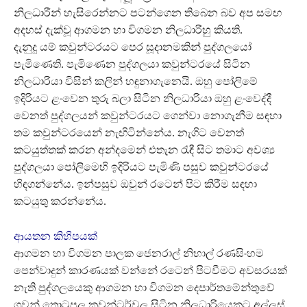
නිලධාරීන් හැසිරෙන්නට පටන්ගෙන තිබෙන බව අප සමඟ
අදහස් දැක්වූ ආගමන හා විගමන නිලධාරීහු කියති.
දැනුදු යම් කවුන්ටරයට පෙර සූදානමකින් පුද්ගලයෝ
පැමිණෙති. පැමිණෙන පුද්ගලයා කවුන්ටරයේ සිටින
නිලධාරියා විසින් කලින් හඳුනාගැනෙයි. ඔහු පෝලිමේ
ඉදිරියට ළංවෙන තුරු බලා සිටින නිලධාරියා ඔහු ළංවෙද්දී
වෙනත් පුද්ගලයන් කවුන්ටරයට ගෙන්වා නොගැනීම සඳහා
තම කවුන්ටරයෙන් නැඟිටින්නේය. නැගිට වෙනත්
කටයුත්තක් කරන අන්දමෙන් එතැන රැඳී සිට තමාට අවශ්‍ය
පුද්ගලයා පෝලිමෙහි ඉදිරියට පැමිණි පසුව කවුන්ටරයේ
හිඳගන්නේය. ඉන්පසුව ඔවුන් රටෙන් පිට කිරීම සඳහා
කටයුතු කරන්නේය.
ආයතන කිහිපයක්
ආගමන හා විගමන පාලක ජෙනරාල් නිහාල් රණසිංහම
පෙන්වාදුන් කාරණයක් වන්නේ රටෙන් පිටවීමට අවසරයක්
නැති පුද්ගලයෙකු ආගමන හා විගමන දෙපාර්තමේන්තුවේ
ගුවන් තොටුපල කවුන්ටර්වල සිටින නිලධාරියෙකුට අල්ලස්