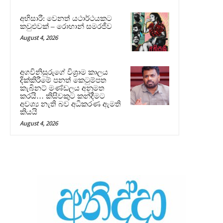
අභිසාරී: වෙනත් යථාර්ථයකට
කවුළුවක් – රොහාන් සමරජීව
August 4, 2026
අගවිනිසුරුගේ විශ්‍රාම කාලය
දික්කිරීමේ පනත් කෙටුම්පත
කැබිනට් මණ්ඩලය අනුමත
කරයි… කිසිවකුට කන්දීමට
අවශ්‍ය නැති බව අධිකරණ ඇමති
කියයි
August 4, 2026