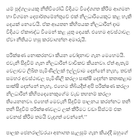
යම් පුද්ගලයෙකු නීතිවිරෝධී විදියට විදේශගත කිරීම ආගමන
හා විගමන දෙපාර්තමේන්තුවේ එක් නිලධාරියෙකුට කළ හැකි
දෙයක් නෙවෙයි. ඒක ආයතන කිහිපයක නිලධාරීන් දාම
විදියට ඒකාබද්ධ වීමෙන් කළ යුතු දෙයක්. එහෙම අවස්ථාවල
ඒවා නීතියට හසු කරවාගන්න අමාරුයි.
පරීක්ෂණ නොකරනවා කියන චෝදනාව ගැන මෙහෙමයි.
එවැනි සිදුවීම් ගැන නිලධාරීන් වාචිකව කියනවා. ඒත් ඇතැම්
වෙලාවට ලිඛිත පැමිණිල්ලක් ඉල්ලූ‍වාම දෙන්නේ නැහැ. තවත්
සමහර අවස්ථාවල පැමිණිලි කරලා සාක්ෂි දෙන්න කතාකළාම
සාක්ෂි දෙන්නේ නැහැ. එහෙම තිබියදීත් අපි පරීක්ෂණ කරලා
නිලධාරීන් කිහිපදෙනෙකුගේම වැඩ තහනම් කරලා
තියෙනනවා. එහෙත් මෙවැනි සිදුවීම් පාලනය කරන්නට තනි
තනි සිදුවීම් පරීක්ෂණවලට ලක් කිරීමට වඩා සිස්ටම් එක
වෙනස් කිරීම තමයි වැදගත් වෙන්නේ.’’
පාලක ජෙනරාල්වරයා අනාගත සැලසුම් ගැන කියද්දී ඔහුගේ