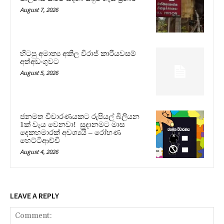
August 7, 2026
හිටපු අමාත්‍ය අකිල විරාජ් කාරියවසම්
අත්අඩංගුවට
August 5, 2026
ජනමත විචාරණයකට රුපියල් බිලියන
1ක් වැය වෙනවා! සූදානමට මාස
දෙකහමාරක් අවශ්‍යයි – රෝහණ
හෙට්ටිආච්චි
August 4, 2026
LEAVE A REPLY