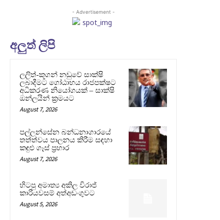
- Advertisement -
අලුත් ලිපි
ලලිත්-කූගන් නඩුවේ සාක්ෂි
ලබාදීමට ගෝඨාභය රාජපක්ෂට
අධිකරණ නියෝගයක් – සාක්ෂි
ඔන්ලයින් ක්‍රමයට
August 7, 2026
පල්ලන්සේන බන්ධනාගාරයේ
තත්ත්වය පාලනය කිරීම සඳහා
කඳුළු ගෑස් ප්‍රහාර
August 7, 2026
හිටපු අමාත්‍ය අකිල විරාජ්
කාරියවසම් අත්අඩංගුවට
August 5, 2026