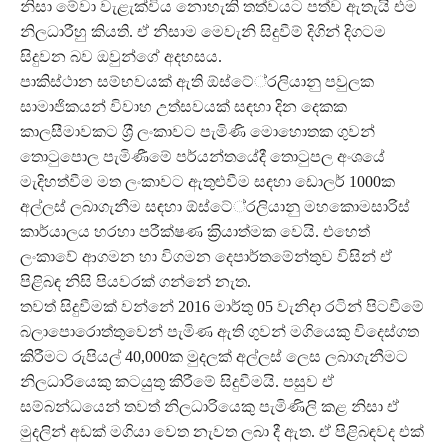
නිසා මේවා වැළැක්විය නොහැකි තත්වයට පත්ව ඇතැයි එම
නිලධාරීහු කියති. ඒ නිසාම මෙවැනි සිදුවීම් දිගින් දිගටම
සිදුවන බව ඔවුන්ගේ අදහසය.
පාකිස්ථාන සම්භවයක් ඇති ඕස්ටේ‍්‍රලියානු පවුලක
සාමාජිකයන් විවාහ උත්සවයක් සඳහා දින දෙකක
කාලසීමාවකට ශ‍්‍රී ලංකාවට පැමිණි මොහොතක ගුවන්
තොටුපොල පැමිණීමේ පර්යන්තයේදී තොටුපල අංශයේ
මැදිහත්වීම මත ලංකාවට ඇතුළුවීම සඳහා ඩොලර් 1000ක
අල්ලස් ලබාගැනීම සඳහා ඕස්ටේ‍්‍රලියානු මහකොමසාරිස්
කාර්යාලය හරහා පරීක්ෂණ ක‍්‍රියාත්මක වෙයි. එහෙත්
ලංකාවේ ආගමන හා විගමන දෙපාර්තමේන්තුව විසින් ඒ
පිළිබඳ නිසි පියවරක් ගන්නේ නැත.
තවත් සිදුවීමක් වන්නේ 2016 මාර්තු 05 වැනිදා රටින් පිටවීමේ
බලාපොරොත්තුවෙන් පැමිණ ඇති ගුවන් මගියෙකු විදෙස්ගත
කිරීමට රුපියල් 40,000ක මුදලක් අල්ලස් ලෙස ලබාගැනීමට
නිලධාරියෙකු කටයුතු කිරීමේ සිදුවීමයි. පසුව ඒ
සම්බන්ධයෙන් තවත් නිලධාරියෙකු පැමිණිලි කළ නිසා ඒ
මුදලින් අඩක් මගියා වෙත නැවත ලබා දී ඇත. ඒ පිළිබඳවද එක්