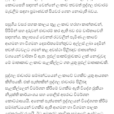
කොටසෙහි සඳහන් වෙන්නේ ලංකාව තවමත් පුද්ගල‍ ජාවාරම
මැඬලීම සඳහා ප‍්‍රමාණවත් පියවර ගෙන නොමැති බවය.
පසුගිය වසර පහක කාලය තුළ ලංකාව හරහා කාන්තාවන්,
පිරිමින් සහ දරුවන් ජාවාරම් කර ඇති බව එම වාර්තාවෙහි
සඳහන්ය. කලාපයේ වෙනත් රටවලින් පැමිණ ලංකාවේ
ආගමන හා විගමන දෙපාර්තමේන්තුවට අල්ලස් ලබා දෙමින්
තවත් රටවලට ගමන් කළ අවස්ථා පිළිබඳව ජාත්‍යන්තර
වශයෙන් වාර්තා වී ඇත. පුළුල් සාකච්ඡුාවකට ලක් නොවූවද
මේ මාතෘකාව ලංකාව සැලකිල්ලට ගත යුතු පුළුල් මාතෘකාවකි.
පුද්ගල ජාවාරම සම්බන්ධයෙන් ලංකාවේ වගකිව යුතු ආයතන
කිහිපයකි. එක් පැත්තකින් පුද්ගල ජාවාරම පිළිබඳ
සැලකිල්ලෙන් විමර්ශන කිරීමේ වගකීම ඇති විදේශ රැුකියා
නියුක්ති කාර්යාංශය සහ පොලිස් අපරාධ විමර්ශන
කොට්ඨාසයයි. අනෙක් පැත්තෙන් පුද්ගලයන් විදේශගත කිරීම
සම්බන්ධයෙන් වගකීම ඇති ආගමන හා විගමන පාලක
ජෙනරාල්වරයායි. ඊට අමතරව නාවික හමුදාවේ ඇස්වලට