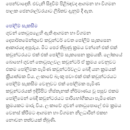
පෙන්වාදෙති. එවැනි සිදුවීම් පිළිබඳවද ආගමන හා විගමන
පාලක ජෙනරාල්වරයාට ලිඛිතව දැනුම් දී ඇත.
පෝලිම් සැකසීම
ගුවන් තොටුපළෙහි ඇති ආගමන හා විගමන
දෙපාර්තමේන්තුවේ කවුන්ටර් වෙත පෝලිම් සැකසෙන
ආකාරයද අපූරුය. මීට පෙර තිබුණු ක‍්‍රමය වන්නේ එක් එක්
කවුන්ටරයට එක් එක් පෝලිම් සැකසෙන ක‍්‍රමයකි. ලෝකයේ
බොහෝ ගුවන් තොටුපලවල කවුන්ටර් ඒ ක‍්‍රමය වෙනුවට
එකම පෝලිමක පැමිණ කවුන්ටර්වලට බෙදී යන ක‍්‍රමයක්
ක‍්‍රියාත්මක විය. ලංකාවේ බැංකු පවා එක් එක් කවුන්ටරයට
පෝලිම් සැකසීම වෙනුවට එක් පෝලිමක පැමිණ
කවුන්ටරයක් ඉදිරිපිට හිස්තැනක් නිර්මාණය වූ පසුව එකම
පෝලිමෙන් බෙදී කවුන්ටරයට පාරිභෝගි කයා පැමිණෙන
ක‍්‍රමයකට මාරු විය. ලංකාවේ ගුවන් තොටුපොලේ එම ක‍්‍රමය
වෙනස් කිරීමට ආගමන හා විගමන නිලධාරීන් එකඟ
නොවන තත්වයක් තිබුණි.