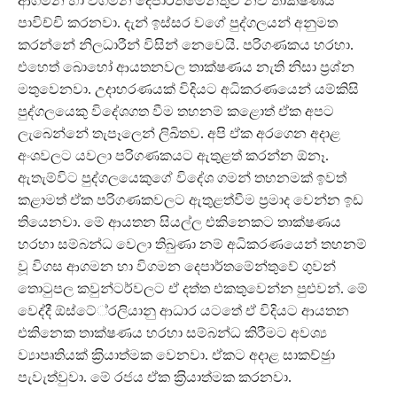
ආගමන හා විගමන දෙපාර්තමේන්තුව නව තාක්ෂණය
පාවිච්චි කරනවා. දැන් ඉස්සර වගේ පුද්ගලයන් අනුමත
කරන්නේ නිලධාරීන් විසින් නෙවෙයි. පරිගණකය හරහා.
එහෙත් බොහෝ ආයතනවල තාක්ෂණය නැති නිසා ප‍්‍රශ්න
මතුවෙනවා. උදාහරණයක් විදියට අධිකරණයෙන් යම්කිසි
පුද්ගලයෙකු විදේශගත වීම තහනම් කළොත් ඒක අපට
ලැබෙන්නේ තැපෑලෙන් ලිඛිතව. අපි ඒක අරගෙන අදාළ
අංශවලට යවලා පරිගණකයට ඇතුළත් කරන්න ඕනෑ.
ඇතැම්විට පුද්ගලයෙකුගේ විදේශ ගමන් තහනමක් ඉවත්
කළාමත් ඒක පරිගණකවලට ඇතුළත්වීම ප‍්‍රමාද වෙන්න ඉඩ
තියෙනවා. මේ ආයතන සියල්ල එකිනෙකට තාක්ෂණය
හරහා සම්බන්ධ වෙලා තිබුණා නම් අධිකරණයෙන් තහනම්
වූ විගස ආගමන හා විගමන දෙපාර්තමේන්තුවේ ගුවන්
තොටුපල කවුන්ටර්වලට ඒ දත්ත එකතුවෙන්න පුළුවන්. මේ
වෙද්දී ඕස්ටේ‍්‍රලියානු ආධාර යටතේ ඒ විදියට ආයතන
එකිනෙක තාක්ෂණය හරහා සම්බන්ධ කිරීමට අවශ්‍ය
ව්‍යාපෘතියක් ක‍්‍රියාත්මක වෙනවා. ඒකට අදාළ සාකච්ඡුා
පැවැත්වුවා. මේ රජය ඒක ක‍්‍රියාත්මක කරනවා.