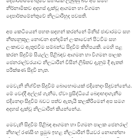
දෙපාර්තමේන්තුවේ සහායක් ලැබුණු බව අප සමග
නිර්නාමිකව අදහස් දැක්වූ ආගමන හා විගමන
දෙපාර්තමේන්තුවේ නිලධාරීහුද පවසති.
අප කෙටියෙන් පහත සඳහන් කරන්නේ මිනිස් ජාවාරමට සහ
නීත්‍යනුකූල නොවන අන්දමින් ලංකාවෙන් පිටවීම සහ
ලංකාවට ඇතුළුවීම සම්බන්ධ සිදුවීම් කිහිපයකි. මෙහි පළ
කරන සිදුවීම් සියල්ල පිළිබඳව ආගමන හා විගමන පාලක
ජෙනරාල්වරයාට නිලධාරීන් විසින් ලිඛිතව දැනුම් දී ඇතත්
පරීක්ෂණ සිදුවී නැත.
මෙවැනි නිශ්චිත සිදුවීම් බොහොමයක් එදිනෙදා සිදුවන්නේය.
මේ වෙද්දී අල්ලස් ගැනීම, ඒවා ප‍්‍රසිද්ධියේ බෙදාහදාගැනීම
එදිනෙදා සිදුවීම් බවට පත්ව ඇතැයි කලකිරීමෙන් අප සමග
අදහස් දැක්වූ නිලධාරීන් කියන්නේය.
මෙවැනි සිදුවීම් පිළිබඳ ආගමන හා විගමන පාලක ජෙනරාල්
නිහාල් රණසිංහ ප‍්‍රමුඛ ඉහළ නිලධාරීන් පියවර නොගන්නා