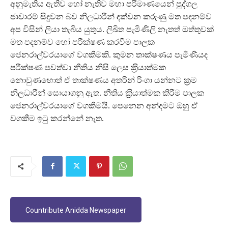
අනුමැතිය ඇතිව හෝ නැතිව මහා පරිමාණයෙන් පුද්ගල
ජාවාරම් සිදුවන බව නිලධාරීන් දක්වන කරුණු මත පදනම්ව
අප විසින් ලියා තැබිය යුතුය. ලිඛිත පැමිණිලි නැතත් ඔත්තුවක්
මත පදනම්ව හෝ පරීක්ෂණ කරවීම පාලක
ජෙනරාල්වරයාගේ වගකීමකි. කුමන තාක්ෂණය පැමිණියද
පරීක්ෂණ පවත්වා නීතිය නිසි ලෙස ක‍්‍රියාත්මක
නොවුණහොත් ඒ තාක්ෂණය අතරින් රිංගා යන්නට ක‍්‍රම
නිලධාරීන් සොයාගනු ඇත. නීතිය ක‍්‍රියාත්මක කිරීම පාලක
ජෙනරාල්වරයාගේ වගකීමයි. පෙනෙන අන්දමට ඔහු ඒ
වගකීම ඉටු කරන්නේ නැත.
Countribute Anidda Newspaper