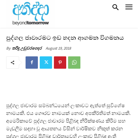
පුද්ගල ජාවාරමට ඉඩ හදන ආගමන විගමනය
August 19, 2018
By
තරිඳු උඩුවරගෙදර
පුද්ගල ජාවාරම සම්බන්ධයෙන් ලංකාවට ඇත්තේ සුවිශේෂ
නාමයකි. එය ගෞරව නාමයක් නොව අපකීර්තිමත් නාමයකි.
අමෙරිකාවේ පුද්ගල‍ ජාවාරම පිළිබඳ නිරීක්ෂණය කිරීම සහ
මැඬලීම සඳහා වූ ආයතනය විසින් වාර්ෂිකව නිකුත් කරන
පුද්ගල‍ ජාවාරම පිළිබඳ වාර්තාවෙහි ලංකාව පිළිබඳ ඇති