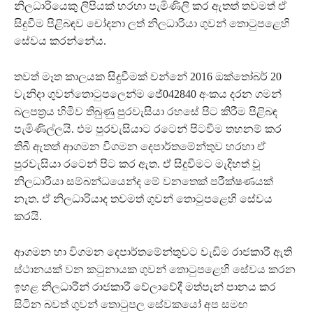
නිලධාරියෙකු ලිපියක් හරහා පැමිණිලි කර ඇතත් තවමත් ඒ
සිදුවීම පිළිබඳව චෝදනා ලත් නිලධාරියා ගුවන් තොටුපළෙහි
සේවය කරන්නේය.
තවත් මෑත කාලයක සිදුවීමක් වන්නේ 2016 ඔක්තෝබර් 20
වැනිදා ගුවන්තොටුපලෙන්ම ජේ042840 අංකය දරන ගමන්
බලපත‍්‍රය හිමිව තිබුණු පුරවැසියා රහසේ පිට කිරීම පිළිබඳ
පැමිණිල්ලයි. එම පුරවැසියාට රටෙන් පිටවීම තහනම් කර
තිබී ඇතත් ආගමන විගමන දෙපාර්තමේන්තුව හරහා ඒ
පුරවැසියා රටෙන් පිට කර ඇත. ඒ සිදුවීමට මැදිහත් වූ
නිලධාරියා සම්බන්ධයෙන්ද මේ වනතෙක් පරීක්ෂණයක්
නැත. ඒ නිලධාරියාද තවමත් ගුවන් තොටුපළෙහි සේවය
කරයි.
ආගමන හා විගමන දෙපාර්තමේන්තුවට වැඩිම රාජකාරී ඇති
ස්ථානයක් වන කටුනායක ගුවන් තොටුපළෙහි සේවය කරන
ඉහළ නිලධාරීන් රාජකාරී වේලාවේදී මත්පැන් පානය කර
සිටින බවත් ගුවන් තොටුපල සේවකයෝ අප සමඟ