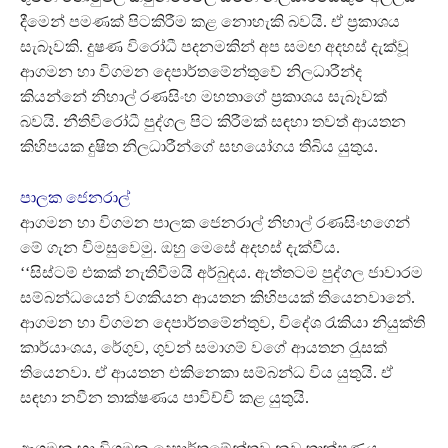
දීමෙන් පමණක් පිටකිරීම කළ නොහැකි බවයි. ඒ ප‍්‍රකාශය
සැබෑවකි. දුෂණ විරෝධී පදනමකින් අප සමඟ අදහස් දැක්වූ
ආගමන හා විගමන දෙපාර්තමේන්තුවේ නිලධාරීන්ද
කියන්නේ නිහාල් රණසිංහ මහතාගේ ප‍්‍රකාශය සැබෑවක්
බවයි. නීතිවිරෝධී පුද්ගල පිට කිරීමක් සඳහා තවත් ආයතන
කිහිපයක දුෂිත නිලධාරීන්ගේ සහයෝගය තිබිය යුතුය.
පාලක ජෙනරාල්
ආගමන හා විගමන පාලක ජෙනරාල් නිහාල් රණසිංහගෙන්
මේ ගැන විමසුවෙමු. ඔහු මෙසේ අදහස් දැක්වීය.
‘‘සිස්ටම් එකක් නැතිවීමයි අර්බුදය. ඇත්තටම පුද්ගල ජාවාරම
සම්බන්ධයෙන් වගකියන ආයතන කිහිපයක් තියෙනවානේ.
ආගමන හා විගමන දෙපාර්තමේන්තුව, විදේශ රැකියා නියුක්ති
කාර්යාංශය, රේගුව, ගුවන් සමාගම් වගේ ආයතන රැුසක්
තියෙනවා. ඒ ආයතන එකිනෙකා සම්බන්ධ විය යුතුයි. ඒ
සඳහා නවීන තාක්ෂණය පාවිච්චි කළ යුතුයි.