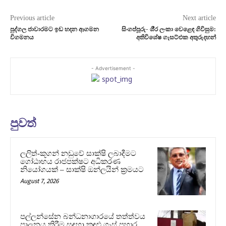
Previous article
Next article
පුද්ගල ජාවාරමට ඉඩ හදන ආගමන
සිංගප්පූරු- ශී‍්‍ර ලංකා වෙළෙඳ ගිවිසුම:
විගමනය
අතිවිශේෂ ගැසට්එක අතුරුදහන්
- Advertisement -
පුවත්
ලලිත්-කූගන් නඩුවේ සාක්ෂි ලබාදීමට
ගෝඨාභය රාජපක්ෂට අධිකරණ
නියෝගයක් – සාක්ෂි ඔන්ලයින් ක්‍රමයට
August 7, 2026
පල්ලන්සේන බන්ධනාගාරයේ තත්ත්වය
පාලනය කිරීම සඳහා කඳුළු ගෑස් ප්‍රහාර