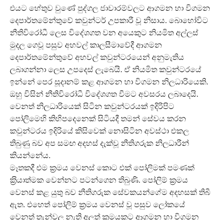
එයට හේතුව වුණේ පුද්ගල‍ ජාවාරම්වලට ආගමන හා විගමන
දෙපාර්තමේන්තුවේ කවුන්ටර් උපකාරී වූ නිසාය. බොහෝවිට
නීතිවිරෝධී ලෙස විදේශගත වන අයෙකුට නියමිත අල්ලස්
මුදල ගෙවූ පසුව අහවල් කාලසීමාවේදී ආගමන
දෙපාර්තමේන්තුවේ අහවල් කවුන්ටරයෙන් අනුමැතිය
ලබාගන්නා ලෙස උපදෙස් ලැබෙයි. ඒ නියමිත කවුන්ටරයේ
ඉන්නේ පෙර සූදානම් කළ ආගමන හා විගමන නිලධාරියෙකි.
ඔහු විසින් නීතිවිරෝධී විදේශගත වීමට අවසරය ලබාදෙයි.
වෙනත් නිලධාරියෙක් සිටින කවුන්ටරයක් ඉදිරිපිට
පෝලිමෙහි කිහිපදෙනෙක් සිටියදී තමන් සේවය කරන
කවුන්ටරය ඉදිරියේ කිසිවෙක් නොසිටින අවස්ථා එකල
තිබුණු බව අප සමඟ අදහස් දැක්වූ නීතිගරුක නිලධාරීන්
කියන්නේය.
මෑතකදී එම ක‍්‍රමය වෙනස් කොට එක් පෝලිමක් පමණක්
ක‍්‍රියාත්මක වෙන්නට පටන්ගෙන තිබුණි. පෝලිම් ක‍්‍රමය
වෙනස් කළ යුතු බව නීතිගරුක සේවකයන්ගේම අදහසක් තිබී
ඇත. එහෙත් පෝලිම් ක‍්‍රමය වෙනස් වූ පසුව ලෝකයේ
වෙනත් තැන්වල නැති අලූ‍ත් ක‍්‍රමයකට ආගමන හා විගමන