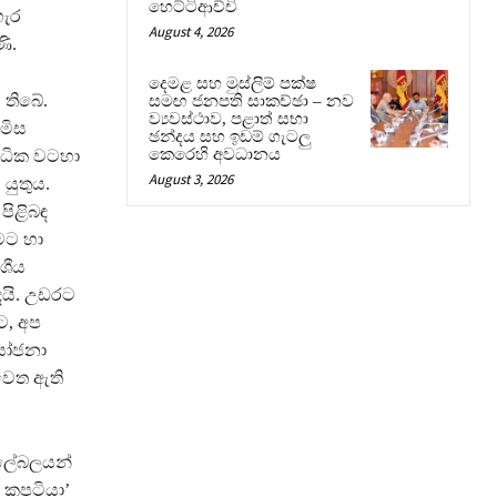
හෙට්ටිආච්චි
හැර
August 4, 2026
ි.
දෙමළ සහ මුස්ලිම් පක්ෂ
 තිබේ.
සමඟ ජනපති සාකච්ඡා – නව
ව්‍යවස්ථාව, පළාත් සභා
මිස
ඡන්දය සහ ඉඩම් ගැටලු
කෙරෙහි අවධානය
්ධික වටහා
August 3, 2026
යුතුය.
පිළිබඳ
මට හා
ේශීය
ෙයි. උඩරට
ට, අප
යෝජනා
වෙත ඇති
 ලේබලයන්
ා කපටියා’