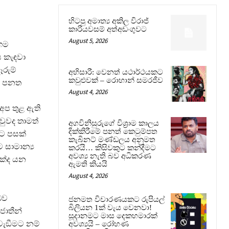
හිටපු අමාත්‍ය අකිල විරාජ්
කාරියවසම් අත්අඩංගුවට
August 5, 2026
රගම
ය කැඳවා
ෑරුම්
අභිසාරී: වෙනත් යථාර්ථයකට
කවුළුවක් – රොහාන් සමරජීව
දස පනත
August 4, 2026
් අප තුළ ඇති
වුවද තාමත්
අගවිනිසුරුගේ විශ්‍රාම කාලය
දික්කිරීමේ පනත් කෙටුම්පත
පට පසක්
කැබිනට් මණ්ඩලය අනුමත
ට සාමාන්‍ය
කරයි… කිසිවකුට කන්දීමට
අවශ්‍ය නැති බව අධිකරණ
මක්ද යන
ඇමති කියයි
August 4, 2026
බව
ජනමත විචාරණයකට රුපියල්
බිලියන 1ක් වැය වෙනවා!
ජාතීන්
සූදානමට මාස දෙකහමාරක්
වැඞීමට නම්
අවශ්‍යයි – රෝහණ