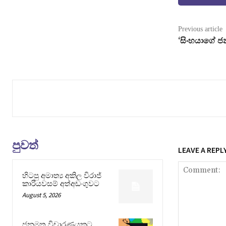
Previous article
‘සිංහයාගේ ජ
පුවත්
LEAVE A REPL
හිටපු අමාත්‍ය අකිල විරාජ්
කාරියවසම් අත්අඩංගුවට
August 5, 2026
ජනමත විචාරණයකට