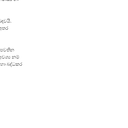
ඳවයි.
 අතර
ොපවතින
වශ්‍ය නම්
 හා බද්ධකර