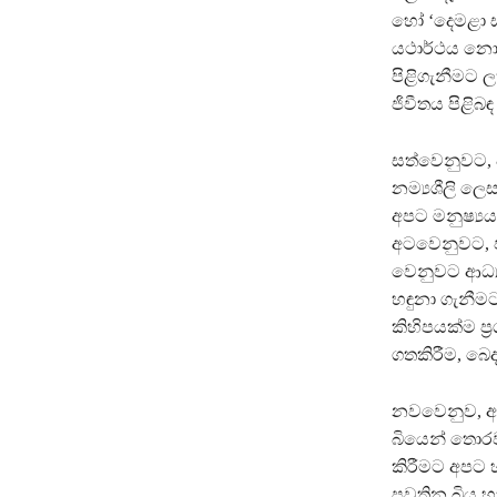
හෝ ‘දෙමළා ස
යථාර්ථය නොව
පිළිගැනීමට ල
ජිවීතය පිළිබ
සත්වෙනුවට, 
නම්‍යශීලි ල
අපට මනුෂ්‍යය
අටවෙනුවට, ජ
වෙනුවට ආධ්‍
හඳුනා ගැනීමට
කිහිපයක්ම ප‍
ගතකිරීම, බෙද
නවවෙනුව, අප
බියෙන් තොරව
කිරීමට අපට හ
පවතින බිය හා