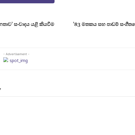
නතාව’ සංවාදය යළි කියවීම
’83 මතකය සහ පාඩම් සංගීතව
- Advertisement -
Y