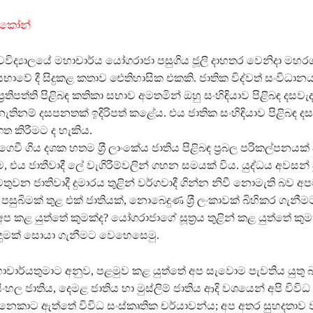
මරකෝන්
වවිද්‍යාලයේ මහාචාර්ය යෝගරාජා පසුගිය ජූලි දාහතර වෙනිදා මහ
ාවේ දී සිදුකළ කතාව ඓතිහාසික එකකි. ජාතික විද්වත් සංවිධාන
ප‍්‍රතිපත්ති පිළිබඳ කතිකා සභාව අමතමින් ඔහු සංහිඳියාව පිළිබඳ දසවැද
යක් නැතිනම් දසපනතක් ඉදිරිපත් කළේය. එය ජාතික සංහිඳියාව පිළිබඳ 
රගත කිරීමට ද හැකිය.
ගෙවී ගිය දශක හතම ශ‍්‍රී ලාංකේය ජාතිය පිළිබඳ ප‍්‍රබල පරිකල්පනයක
ය ජාතීවාදී ලේ වැගිරීම්වලින් ගහන සමයක් විය. යුද්ධය අවසන් 
තුවන ජාතිවාදී දුමාරය තුළින් වර්ගවාදී ගින්න නිවී නොමැති බව අ
පසුබිමක් තුළ එක් ජාතියක්, නොබෙදුණ ශ‍්‍රී ලංකාවක් බිහිකර ගැනීම
කළ යුත්තේ කුමක්ද? යෝගරාජාගේ සූත‍්‍රය තුළින් කළ යුත්තේ කු
ඳුමක් සොයා ගැනීමට වෙහෙසෙමු.
චාර්යතුමාට අනුව, පළමුව කළ යුත්තේ අප සැවොම පැවතිය යුතු 
සිංහල ජාතිය, දෙමළ ජාතිය හා මුස්ලිම් ජාතිය ආදි වශයෙන් අපි විවිධ 
ිනෙකාට ඇත්තේ විවිධ සංස්කෘතික චර්යාවන්ය; අප අතර සුහදතාව 