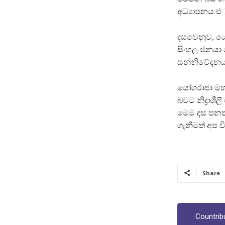
අධ්‍යාපනය එ්
දසවෙනුව, යෝ
සිංහල ජනයා ද
සන්නිවේදනය
යෝගරාජා මහා
බවට නිද්‍රාශ
මෙම දස පනත 
ගැනීමත් අප ව
Share
Countrib