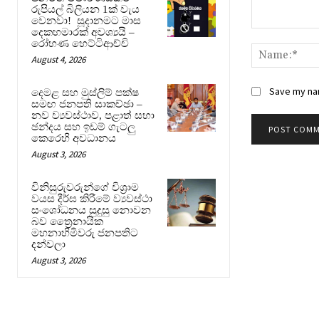
රුපියල් බිලියන 1ක් වැය
වෙනවා! සූදානමට මාස
දෙකහමාරක් අවශ්‍යයි –
Comment:
රෝහණ හෙට්ටිආච්චි
August 4, 2026
Save my nam
දෙමළ සහ මුස්ලිම් පක්ෂ
සමඟ ජනපති සාකච්ඡා –
නව ව්‍යවස්ථාව, පළාත් සභා
ඡන්දය සහ ඉඩම් ගැටලු
කෙරෙහි අවධානය
August 3, 2026
විනිසුරුවරුන්ගේ විශ්‍රාම
වයස දීර්ඝ කිරීමේ ව්‍යවස්ථා
සංශෝධනය සුදුසු නොවන
බව ත්‍රෛනායික
මහනාහිමිවරු ජනපතිට
දන්වලා
August 3, 2026