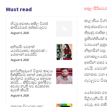
Must read
අතුල සිරිස
කැලණිය විශ්
හිටපු අමාත්‍ය අකිල විරාජ්
තරුණසේවා සභ
කාරියවසම් අත්අඩංගුවට
තිබුණු ජාතික 
August 5, 2026
ප‍්‍රතිපත්ති
වශයෙන් සූත‍්‍
අභිසාරී: වෙනත්
නිදහසින් පසු 
යථාර්ථයකට කවුළුවක් –
රොහාන් සමරජීව
නොකළා සේම, එ
August 4, 2026
අතරින් පතර ම
වෙයි. මෙවන් 
අගවිනිසුරුගේ විශ්‍රාම කාලය
ජනතාව වන අප 
දික්කිරීමේ පනත් කෙටුම්පත
කැබිනට් මණ්ඩලය අනුමත
ගැටලූවට විස
කරයි… කිසිවකුට කන්දීමට
අවශ්‍ය නැති බව අධිකරණ
ඇමති කියයි
යෝගරාජා මහා
August 4, 2026
පිළිගැනීමයි. 
වෙමු. අප එක
ජනමත විචාරණයකට