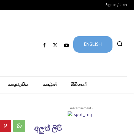
Sign in / Join
ENGLISH
කතුවැකිය
කාටූන්
විඩීයෝ
- Advertisement -
අලුත් ලිපි