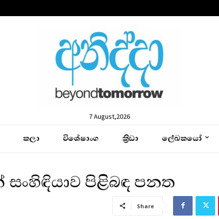
7 August,2026
කලා
විශේෂාංග
ක්‍රිඩා
ලේඛකයෝ
් සංහිඳියාව පිළිබඳ පනත
Share