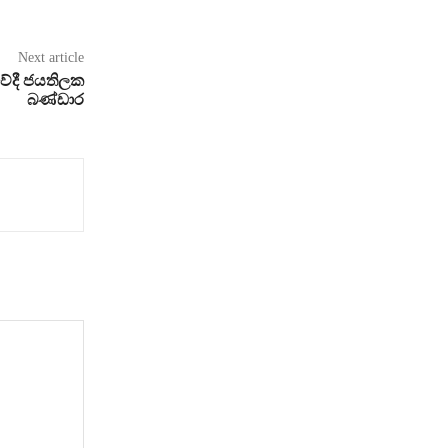
Next article
ේදී ජයතිලක
බණ්ඩාර