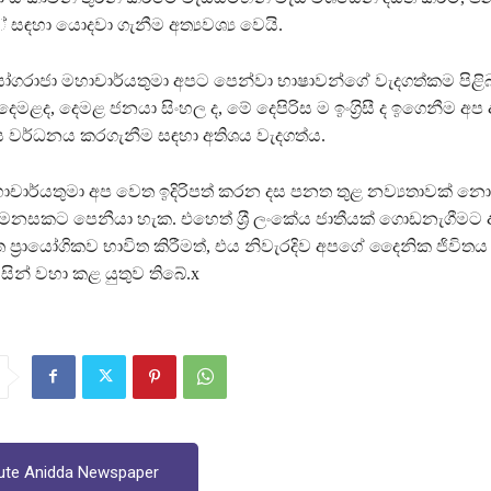
 සඳහා යොදවා ගැනීම අත්‍යවශ්‍ය වෙයි.
ගරාජා මහාචාර්යතුමා අපට පෙන්වා භාෂාවන්ගේ වැදගත්කම පිළිබ
ෙමළද, දෙමළ ජනයා සිංහල ද, මේ දෙපිරිස ම ඉංග‍්‍රිසී ද ඉගෙනීම අප
 වර්ධනය කරගැනීම සඳහා අතිශය වැදගත්ය.
චාර්යතුමා අප වෙත ඉදිරිපත් කරන දස පනත තුළ නව්‍යතාවක් න
ීලී මනසකට පෙනීයා හැක. එහෙත් ශ‍්‍රී ලංකේය ජාතීයක් ගොඩනැගීමට අ
ප‍්‍රායෝගිකව භාවිත කිරීමත්, එය නිවැරදිව අපගේ දෛනික ජිවිතය
ිසින් වහා කළ යුතුව තිබේ.x
ute Anidda Newspaper