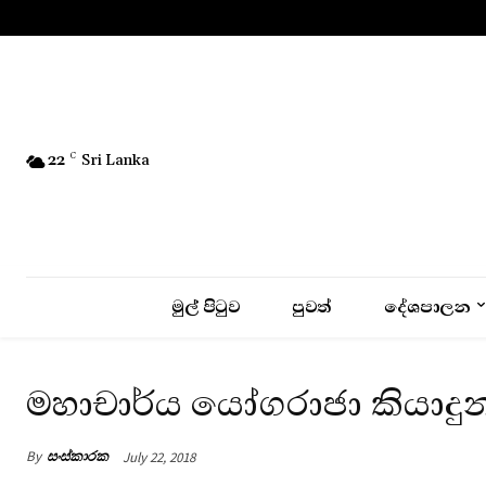
No menu items!
22
C
Sri Lanka
මුල් පිටුව
පුවත්
දේශපාලන
මහාචාර්ය යෝගරාජා කියාදුන
By
සංස්කාරක
July 22, 2018