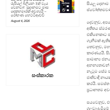
සියලූ දෙනාම 
රුපියල් බිලියන 1ක් වැය
වෙනවා! සූදානමට මාස
ස්වෝත්තමවාද
දෙකහමාරක් අවශ්‍යයි –
රෝහණ හෙට්ටිආච්චි
August 4, 2026
දෙවනුව, අපගේ
අතීතය ස්මරණ
එකිනෙකාට පහ
ගැනීමක් ඇතික
තෙවනුව, මහා
කාරණයයි. සි
සාමාන්‍ය ජනය
අනන්‍යතාවන්
නැටුම සේම ප
සංස්කාරක
ජාතිවාදී නා
කරයි. සමස්
ප‍්‍රධානතම අව
සයවෙනුව, එක
ගලවා දැමීමේ 