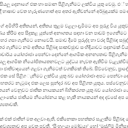
සියලූ දෙනාගේ එක හා සමාන පිළිගැනීමට ලක්විය යුතු වෙමු. එ් 
ී භාෂාව වෙත හැරුණහොත් අප අතර ඇතිවන්නේ අර්බුදයක්ම පමණ
 අමිහිරි අතීතයන්, අතීතය තුළම වළලා දැමීමට අප පුරුදු විය යුතුව
ය කිරීම අප සිදුකළ යුත්තේ අනාගතය සඳහා වන පාඩම් ඉගෙනීමට 
ර ගසා ගැනීමට නොවෙයි. සමාව දීමේ පුරුද්ද හා වරද පිළිබඳ සබුද
ර ගැනීමට නම් අතීතය පිළිබඳ සාකච්ඡුාව සංහිඳියාවට පදනමක් විය 
චාර්ය යෝගරාජා පෙන්වා දෙන්නේ ආගමික අනන්‍යතාව පිළිගැනීම 
යලූ ආගමික නියෝජිතායතනවලට යුද්ධය නැවත ඇතිවීම වැළැක්වී
ා ජාතිවාදයෙන් ගළවා ගැනීමටත් වගකීමක් තිබේ. සිව්වෙනුව, ප‍්‍රාද
 එක සේ පිළිග ැනීමට ලක්විය යුතු බව යෝගරාජා අපට පෙන්වා ද
හතරට නැටුමද එක ලෙස සුන්දර බව අප පිළිගත යුතුය. පස්වෙනුව
යකයන් වෙනුවට ජාතික නායකයන් බිහිකරගත යුතු බව යෝගරාජා 
ත ලාංකේය ජාතියම නියෝජනය කළ හැකි නායකයන් අද දවසේ අප 
ශ්‍යතාවකි.
් එක් ජාතීන් මත අලවා ඇති, එකිනෙකා පහත්කර සැලකීම පිළිබඳ
අවශ්‍යතාව අප වෙත පවතී. ‘සිංහලයා මෝඩයා’ හෝ ‘මුස්ලිම් මිනිස