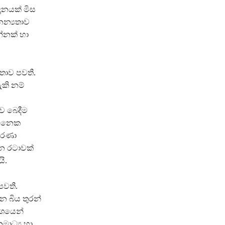
ානයක් මිස
න්‍යතාව
න්නක් හා
තාව පවතී.
කි නම්
ව බෙදීම
් අනෙක
කාරණා
ීවන රටාවක්
ි.
පවතී.
 බිය තුරන්
 වශයෙන්
මාධ්‍ය හා