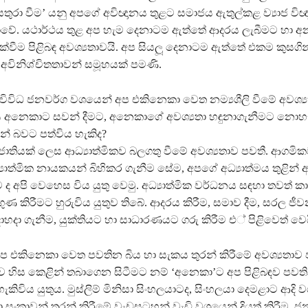
තුරා වීම’ යනු අපගේ අවිඥානය තුළට සමාජය ඇතුල්කළ ව්‍යාජ විඥ
ේ. යථාර්ථය තුළ අප හැම දෙනාටම ඇත්තේ ආදරය ලැබීමට හා අන
ක්වීම පිළිබඳ අවශ්‍යතාවයි. අප සියලූ දෙනාටම ඇත්තේ එකම කුසගි
ඳ අවිනිශ්චිතතාවන් සමූහයක් පමණි.
විවිධ ජනවර්ග වශයෙන් අප එකිනෙකා වෙත නම්‍යශීලි වීමේ අවශ්‍ය
ෙස අනෙකාට සවන් දීමට, අනෙකාගේ අවශ්‍යතා හඳුනාගැනීමට නොහැ
න් බවට පත්විය හැකිද?
ාතියක් ලෙස ආධ්‍යාත්මිකව බලගතු වීමේ අවශ්‍යතාව පවතී. ආගමික
යාත්මික නායකයන් බිහිකර ගැනීම සේම, අපගේ අධ්‍යාත්මය තුළින
 ද අපි වෙහෙස විය යුතු වෙමු. අධ්‍යාත්මික වර්ධනය සඳහා තවත් 
්‍රගුණ කිරීමට හුරුවිය යුතුව තිබේ. ආදරය කිරීම, සමාව දීම, සරල ජ
ාහදා ගැනීම, යුක්තියට හා සාධාරණයට ගරු කිරීම එ් පිළිවෙත් වෙය
 එකිනෙකා වෙත පවතින බිය හා සැකය තුරන් කිරීමේ අවශ්‍යතාව 
 හිස කෙළින් තබාගෙන සිටීමට නම් ‘අනෙකා’ට අප පිළිබඳව පවතින
ැකිවිය යුතුය. මුස්ලිම් මිනිසා සිංහලයාටද, සිංහලයා දෙමළාට ආදි
 සංකාවන් තුරන් කිරීමේ වැඩසටහන් වැඩි වශයෙන් දියත් කිරීම, ජන