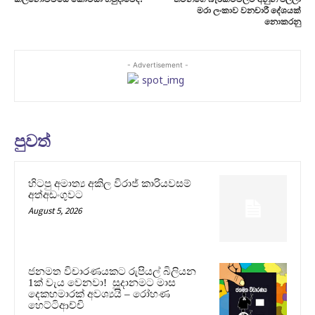
මරා ලංකාව වනචාරී දේශයක්
නොකරනු
- Advertisement -
පුවත්
හිටපු අමාත්‍ය අකිල විරාජ් කාරියවසම්
අත්අඩංගුවට
August 5, 2026
ජනමත විචාරණයකට රුපියල් බිලියන
1ක් වැය වෙනවා! සූදානමට මාස
දෙකහමාරක් අවශ්‍යයි – රෝහණ
හෙට්ටිආච්චි