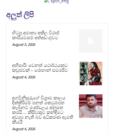
අලුත් ලිපි
හිටපු අමාත්‍ය අකිල විරාජ්
කාරියවසම් අත්අඩංගුවට
August 5, 2026
අභිසාරී: වෙනත් යථාර්ථයකට
කවුළුවක් – රොහාන් සමරජීව
August 4, 2026
අගවිනිසුරුගේ විශ්‍රාම කාලය
දික්කිරීමේ පනත් කෙටුම්පත
කැබිනට් මණ්ඩලය අනුමත
කරයි… කිසිවකුට කන්දීමට
අවශ්‍ය නැති බව අධිකරණ ඇමති
කියයි
August 4, 2026