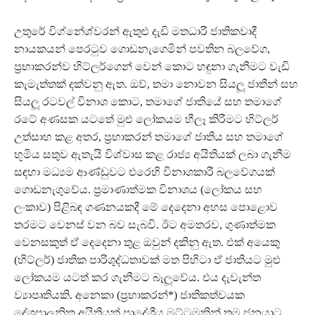
උතුරේ විග්නේශ්වරන් ඇතුළු දැඩි මතධාරී ජාතිකවාදී
නායකයන් පෙරටුව ගොඩනැගෙමින් පවතින බලවේග,
ප‍්‍රභාකරන්ව හිට්ලර්ගෙන් වෙන් කොට හඳුනා ගැනීමට වැඩි
කැමැත්තක් දක්වනු ඇත. ඔව්, තමා නොවන සියලූ ජාතීන් සහ
සියලූ රටවල් විනාශ කොට, තමාගේ ජාතියේ සහ තමාගේ
රටේ අණසක යටතේ මුළු ලෝකයම හීලෑ කිරීමට හිට්ලර්
උත්සාහ කළ අතර, ප‍්‍රභාකරන් තමාගේ ජාතිය සහ තමාගේ
භූමිය සතුව ඇතැයි විශ්වාස කළ රාජ්‍ය අයිතියක් ලබා ගැනීම
සඳහා මධ්‍යම ආණ්ඩුවට එරෙහි විනාශකාරී බලවේගයක්
ගොඩනැගුවේය. ප‍්‍රමාණාත්මක විනාශය (ලෝකය සහ
ලංකාව) පිළිබඳ ගණනයකදී මේ දෙදෙනා අහස පොළොව
තරමට වෙනස් වන බව සැබවි. ඊට අමතරව, ගුණාත්මක
වෙනසකුත් ඒ දෙදෙනා තුළ ඔවුන් දකිනු ඇත. එක් අයෙකු
(හිට්ලර්) ජාතික පාරිශුද්ධතාවක් මත පිහිටා ඒ ජාතියට මුළු
ලෝකයම යටත් කර ගැනීමට බැලූවේය. එය දැවැන්ත
ව්‍යාපෘතියකි. අනෙකා (ප‍්‍රභාකරන්*) ජාතිකත්වයක
දේශපාලනික අයිතියක් ප‍්‍රාදේශීය මට්ටමකින් තම ජනයාට