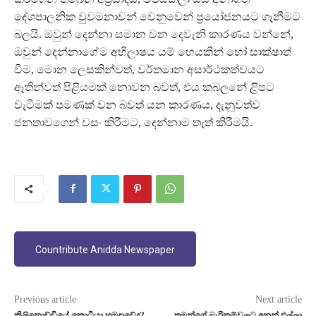
දේශපාලනික වුවමනාවන් වෙනුවෙන් ප‍්‍රයෝජනයට ගැනීමට
බලයි. ඔවුන් දෙන්නා සමාන වන දෙවැනි කාරණය වන්නේ,
ඔවුන් දෙන්නාගේ ම අභිලාෂය යම් හෙයකින් හෝ සාක්ෂාත්
වීම, මොන ලෙසකින්වත්, වර්තමාන අසාර්ථකත්වයට
ඈතින්වත් පිළියමක් නොවන බවත්, එය කබලනේ ළිපට
වැටීමක් පමණක් වන බවත් යන කාරණය, දැනුවත්ව
ජනතාවගෙන් වසං කිරීමට, දෙන්නාම තැත් කිරීමයි.
Countribute Anidda Newspaper
Previous article
Next article
කිලිනොච්චියේ කොටියා හමුදාවේද?
තමන්ගේ බැරිකම්වලට අනුන් එල්ලා