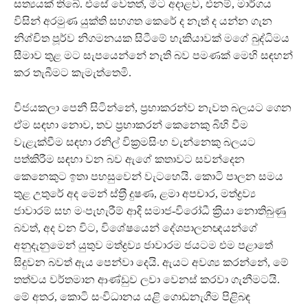
සත්‍යයක් තිබේ. එසේ වෙතත්, මීට අදාළව, එනම්, මාර්ගය
විසින් අරමුණ යුක්ති සහගත කෙරේ ද නැත් ද යන්න ගැන
නිශ්චිත පූර්ව නිගමනයක සිටීමේ හැකියාවක් මගේ බුද්ධිමය
සීමාව තුළ මට සැපයෙන්නේ නැති බව පමණක් මෙහි සඳහන්
කර තැබීමට කැමැත්තෙමි.
විජයකලා පෙනී සිටින්නේ, ප‍්‍රභාකරන්ව නැවත බලයට ගෙන
ඒම සඳහා නොව, තව ප‍්‍රභාකරන් කෙනෙකු බිහි වීම
වැළැක්වීම සඳහා රනිල් වික‍්‍රමසිංහ වැන්නෙකු බලයට
පත්කිරීම සඳහා වන බව ඇගේ කතාවට සවන්දෙන
කෙනෙකුට ඉතා පහසුවෙන් වැටහෙයි. කොටි පාලන සමය
තුළ උතුරේ අද මෙන් ස්ත‍්‍රී දුෂණ, ළමා අපචාර, මත්ද්‍රව්‍ය
ජාවාරම් සහ මංපැහැරීම් ආදි සමාජ-විරෝධී ක‍්‍රියා නොතිබුණු
බවත්, අද වන විට, විශේෂයෙන් දේශපාලනඥයන්ගේ
අනුදැනුමෙන් යුතුව මත්ද්‍රව්‍ය ජාවාරම ජයටම එම පළාතේ
සිදුවන බවත් ඇය පෙන්වා දෙයි. ඇයට අවශ්‍ය කරන්නේ, මේ
තත්වය වර්තමාන ආණ්ඩුව ලවා වෙනස් කරවා ගැනීමටයි.
මේ අතර, කොටි සංවිධානය යළි ගොඩනැගීම පිළිබඳ