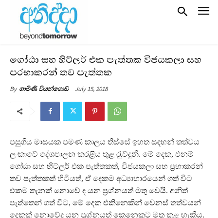
ගෝඨා සහ හිට්ලර් එක පැත්තක විජයකලා සහ
ප‍්‍රභාකරන් තව පැත්තක
July 15, 2018
By
ගාමිණි වියන්ගොඩ
පසුගිය මාසයක පමණ කාලය තිස්සේ ඉහත සඳහන් තත්වය
ලංකාවේ දේශපාලන කරළිය තුළ රැුව්දුනි. මේ දෙක, එනම්
ගෝඨා සහ හිට්ලර් එක පැත්තකත්, විජයකලා සහ ප‍්‍රභාකරන්
තව පැත්තකත් හිටියත්, ඒ දෙකම අධ්‍යාහාරයෙන් ගත් විට
එකම තැනක් නොවේ ද යන ප‍්‍රශ්නයත් මතු වෙයි. අනිත්
පැත්තෙන් ගත් විට, මේ දෙක එකිනෙකින් වෙනස් තත්වයන්
දෙකක් නොවේද යන ප‍්‍රශ්නයත් කෙනෙකුට මතු කළ හැකිය.