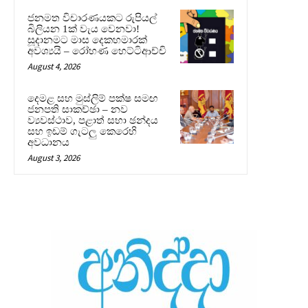
ජනමත විචාරණයකට රුපියල්
බිලියන 1ක් වැය වෙනවා!
සූදානමට මාස දෙකහමාරක්
අවශ්‍යයි – රෝහණ හෙට්ටිආච්චි
August 4, 2026
දෙමළ සහ මුස්ලිම් පක්ෂ සමඟ
ජනපති සාකච්ඡා – නව
ව්‍යවස්ථාව, පළාත් සභා ඡන්දය
සහ ඉඩම් ගැටලු කෙරෙහි
අවධානය
August 3, 2026