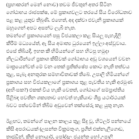
(ප‍්‍රභාකරන් මෙන් නොව) තවම ජීවතුන් අතර සිටින
ගෝඨාභය රාජපක්ෂ, මේ ප‍්‍රකාශවලට තරයේ සිය විරෝධතාව
පළ කළ යුතුව තිබුණි. එහෙත්, අද දක්වා එවැනි ප‍්‍රකාශයක්
ඔහුගෙන් අපට අසන්ට ලැබී නැත.
තමන්ගේ ප‍්‍රකාශයෙන් පසු විජයකලා කළ සියලූ පැහැදිලි
කිරීම් මධ්‍යයේත්, ඈ සිය අමාත්‍ය ධුරයෙන් ඉල්ලා අස්වූවාය.
එසේ තිබියදී, ඉහත කී හිමියන්ගේ සහ හිටපු හමුදා
නිලධාරීන්ගේ ප‍්‍රකාශ කිසිවක් ගෝඨාභය අඩු වශයෙන් වචන
මාත‍්‍රයෙන්වත් මේ වන තෙක් ප‍්‍රතික්ෂේප කොට නැති තත්වය
තුළ, සැබෑ අනතුරක සම්භාවිතාවක් තිබේ. උපාලි හිමියන්ගේ
ප‍්‍රකාශය සහ විජයකලාගේ ප‍්‍රකාශය තුළ පැවතිය හැකි අරමුණ
(අහිංසක?) එකක් විය හැකි වෙතත්, ගෝඨාගේ සම්ප‍්‍රාප්තිය
පිළිබඳ පවතින ශක්‍යතාව හෙවත් හැකියාව ශීඝ‍්‍ර යථාර්ථයක්
බවට පත්වෙමින් තිබීම අඩුවෙන් තක්සේරු කළ යුතු නැත.
ඊළඟට, තමන්ගේ පාලන කාලය තුළ සිදු වූ, හිට්ලර් පන්නයේ
කිසි අපරාධයක් (ලසන්ත වික‍්‍රමතුංග, ප‍්‍රගීත් එක්නැලිගොඩ,
තාජුඞීන්, කීත් නොයාර්, පෝද්දල ජයන්ත හෝ උපාලි