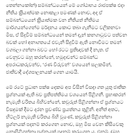
තෙන්නකෝන්) සම්බන්ධයෙන් මේ ගෝඨාභය රාජපක්ෂ එදා
නීතිය ක‍්‍රියාත්මක නොකළා පමණක් නොව, අද ඒ
සම්බන්ධයෙන් ක‍්‍රියාත්මක වන නීතියත් නීතිමය
මාර්ගයන්ගෙන්ම මර්දනය කොට තබා ගැනීමට වලිකනවා
මිස, ඒ සිදුවීම් සම්බන්ධයෙන් තමන් දැන් කනගාටුවට පත්වන
බවක් හෝ අනාගතයේ එවැනි සිදුවීම් ඇති නොවීමට තමන්
වගබලා ගන්නා බවට හෝ රටට ප‍්‍රතිඥාවක් දී නැත. ඒ
වෙනුවට ඔහු කරන්නේ, හමුදාවන්ට සම්බන්ධ
අපරාධකරුවන්ව, ‘රණ විරුවන්’ වශයෙන් සලකමින්,
ජාතිවාදී දේශපාලනයක් ගෙන යාමයි.
මේ රටේ ප‍්‍රධාන පක්ෂ දෙකම අප විසින් විසඳා ගත යුතු ජාතික
ප‍්‍රශ්නයක් ඇති බව ප‍්‍රතිපත්තිමය වශයෙන් පිළිගනී. ප‍්‍රභාකරන්
නැමැති චරිතය බිහිවන්නේ, කවුරුත් පිළිගන්නා ඒ ප‍්‍රශ්නයට
විසඳුමක් දීමට දරන ප‍්‍රචණ්ඩ ප‍්‍රයත්නය තුළිනි. අනිත් අතට,
හිට්ලර් නැමැති චරිතය බිහි වුණේ, කවුරුත් පිළිගන්නා
ප‍්‍රශ්නයක් පදනම් කරගෙන නොව, ඔහු මිස වෙන කිසිවෙකු
නොපිළිගන්නා ප‍්‍රශ්නයක් පදනම් කරගෙන ය. එනම්, (ඔහු