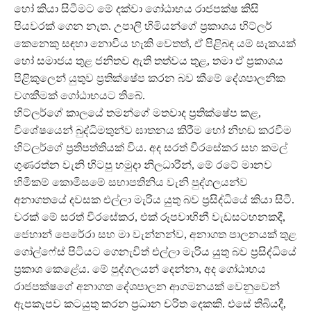
හෝ කියා සිටීමට මේ දක්වා ගෝඨාභය රාජපක්ෂ කිසි
පියවරක් ගෙන නැත. උපාලි හිමියන්ගේ ප‍්‍රකාශය හිට්ලර්
කෙනෙකු සඳහා නොවිය හැකි වෙතත්, ඒ පිළිබඳ යම් සැකයක්
හෝ සමාජය තුළ ජනිතව ඇති තත්වය තුළ, තමා ඒ ප‍්‍රකාශය
පිළිකුලෙන් යුතුව ප‍්‍රතික්ෂේප කරන බව කීමේ දේශපාලනික
වගකීමක් ගෝඨාභයට තිබේ.
හිට්ලර්ගේ කාලයේ තමන්ගේ මතවාද ප‍්‍රතික්ෂේප කළ,
විශේෂයෙන් බුද්ධිමතුන්ව ඝාතනය කිරීම හෝ නිහඬ කරවීම
හිට්ලර්ගේ ප‍්‍රතිපත්තියක් විය. අද සරත් වීරසේකර සහ කමල්
ගුණරත්න වැනි හිටපු හමුදා නිලධාරීන්, මේ රටේ මානව
හිමිකම් කොමිසමේ සභාපතිනිය වැනි පුද්ගලයන්ව
අනාගතයේ දවසක එල්ලා මැරිය යුතු බව ප‍්‍රසිද්ධියේ කියා සිටී.
වරක් මේ සරත් වීරසේකර, එක් රූපවාහිනී වැඩසටහනකදී,
ජෙහාන් පෙරේරා සහ මා වැන්නන්ව, අනාගත පාලනයක් තුළ
ගෝල්ෆේස් පිටියට ගෙනැවිත් එල්ලා මැරිය යුතු බව ප‍්‍රසිද්ධියේ
ප‍්‍රකාශ කෙළේය. මේ පුද්ගලයන් දෙන්නා, අද ගෝඨාභය
රාජපක්ෂගේ අනාගත දේශපාලන ආගමනයක් වෙනුවෙන්
ඇපකැපව කටයුතු කරන ප‍්‍රධාන චරිත දෙකකි. එසේ තිබියදී,