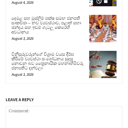
August 4, 2026
දෙමළ සහ මුස්ලිම් පක්ෂ සමඟ ජනපති
සාකච්ඡා – නව ව්‍යවස්ථාව, පළාත් සභා
ඡන්දය සහ ඉඩම් ගැටලු කෙරෙහි
අවධානය
August 3, 2026
විනිසුරුවරුන්ගේ විශ්‍රාම වයස දීර්ඝ
කිරීමේ ව්‍යවස්ථා සංශෝධනය සුදුසු
නොවන බව ත්‍රෛනායික මහනාහිමිවරු
ජනපතිට දන්වලා
August 3, 2026
LEAVE A REPLY