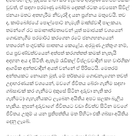
වුවත්, ඒ සඳහා පරමාණු බෝම්බ දෙකක් රටක වෙසෙන සිවිල්
ජනයා මතට අතහැරීම නිවැරදි ද යන ප‍්‍රශ්නය මතුවෙයි. තව
ද, කාම්බෝජයේ පොල්පොට් නැමැති මාක්ස්වාදී පාලකයා,
තමන්ගේ රට සමානාත්මතාවෙන් යුත් සමාජයක් වශයෙන්
ගොඩනැගීම පරමාර්ථ කරගෙන රටේ ජනගහනයෙන්
හතරෙන් පංගුවක්ම ඝාතනය කෙළේය. අරමුණ උත්තුංග නම්,
එය ප‍්‍රචණ්ඩත්වයෙන් අත්පත් කරගත්තත් කමක් නැතැයි
අදහන අය ද සිටිති. ඇතැම් රැඩිකල් විප්ලවවාදීන් සහ වාර්ගික/
ආගමික අන්තවාදීන් අයත් වන්නේ ඒ පිරිසටයි. මෙතරම්
අන්තයකට නොයන මුත්, මේ තර්කයම ගොඩනැගෙන තවත්
උදාහරණයක් වශයෙන්, මවගේ ජීවිතය බේරා ගැනීම සඳහා
ගබ්සාවක් කර ගැනීමට (කුසේ සිටින දරුවා නැති කර
ගැනීමට) ගැහැනියකට ලැබෙන අයිතිය අපට සලකා බැලිය
හැකිය. නූපන් දරුවාගේ ජීවිතයට වඩා ජීවත්ව සිටින මවගේ
ජීවිතය උතුම් ය යන ප‍්‍රතිපත්තිය මත පිහිටා එකී ගබ්සා අයිතිය
දෙනු ලැබේ.