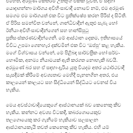
එහෙත්, අරමුණ කෙතරම් උත්තුංග එකක් වුවත්, ඒ සඳහා
යොදාගන්නා මාර්ගය අවිහිංසාවාදී නොවේ නම්, එම අරමුණ
සමගම එම මාර්ගයත් එක විට ප‍්‍රතික්ෂේප කරන පිරිස් ද සිටිති.
ඒ පිරිස සමන්විත වන්නේ, ගාන්ධිවාදීන් ඇතුළු සැබෑ හෝ
ඊනියා අවිහිංසාවාදීන්ගෙන් සහ හාන්සිපුටු
ප‍්‍රතිසංස්කරණවාදීන්ගෙනි. මේ ආස්ථාන දෙකම, ඉතිහාසයේ
විවිධ උපමා ගෙනහැර දක්වමින් එක විට ‘ඔප්පු’ කළ හැකිය.
මගේ විශ්වාසය වන්නේ, මේ පිළිබඳ සාර්වත‍්‍රික හෝ සර්ව-
භෞමික, අනම්‍ය නියාමයක් ඇති කරගත නොහැකි බවයි.
අරමුණේ බර සහ ඒ සඳහා දැරිය යුතු වියදම අතර යථාර්ථවාදී
සැසඳීමක් කිරීමේ අවශ්‍යතාව මෙහිදී පැනනගි න අතර, එය
කාලයෙන් කාලයට සහ සිද්ධියෙන් සිද්ධියට වෙනස් විය
හැකිය.
මෙය අවස්ථාවාදියෙකුගේ ආස්ථානයක් බව කෙනෙකු කිව
හැකිය. කන්නට අවශ්‍ය විටකදී, කබරගොයෙකුව
තලගොයෙකු කර ගැනීමේ හැකියාව සලසාලන
ආස්ථානයකැයි තවත් කෙනෙකු කිව හැකිය. එහි යම්