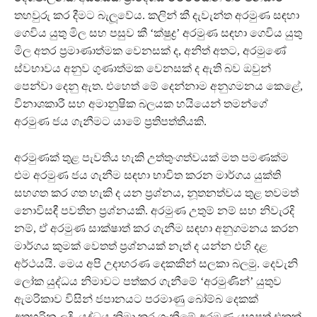
තහවුරු කර දීමට බැලූවේය. කලින් කී දැවැන්ත අරමුණ සඳහා
ගෙවිය යුතු මිල සහ පසුව කී ‘ක්ෂුද්‍ර’ අරමුණ සඳහා ගෙවිය යුතු
මිල අතර ප‍්‍රමාණාත්මක වෙනසක් ද, අනිත් අතට, අරමුණේ
ස්වභාවය අනුව ගුණාත්මක වෙනසක් ද ඇති බව ඔවුන්
පෙන්වා දෙනු ඇත. එහෙත් මේ දෙන්නාම අනුගමනය කෙළේ,
විනාශකාරී සහ අමානුෂික බලයක හයියෙන් තමන්ගේ
අරමුණ ජය ගැනීමට යාමේ ප‍්‍රතිපත්තියකි.
අරමුණක් තුළ පැවතිය හැකි උත්තුංගත්වයක් මත පමණක්ම
එම අරමුණ ජය ගැනීම සඳහා භාවිත කරන මාර්ගය යුක්ති
සහගත කර ගත හැකි ද යන ප‍්‍රශ්නය, නූතනත්වය තුළ තවමත්
නොවිසඳී පවතින ප‍්‍රශ්නයකි. අරමුණ උතුම් නම් සහ නිවැරදි
නම්, ඒ අරමුණ සාක්ෂාත් කර ගැනීම සඳහා අනුගමනය කරන
මාර්ගය කුමක් වෙතත් ප‍්‍රශ්නයක් නැත් ද යන්න එහි දළ
අර්ථයයි. මෙය අපි උදාහරණ දෙකකින් සලකා බලමු. දෙවැනි
ලෝක යුද්ධය නිමාවට පත්කර ගැනීමේ ‘අරමුණින්’ යුතුව
ඇමරිකාව විසින් ජපානයට පරමාණු බෝම්බ දෙකක්
අතහරින ලදි. යුද්ධය නිමා කර ගැනීමේ අරමුණ යහපත් එකක්