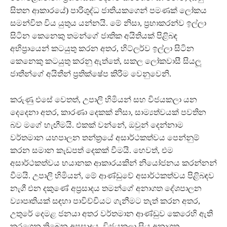
සිතන ආකාරයේ) පාරිශුද්ධ ජාතියකගෙන් පමණක් ලෝකය
සමන්විත විය යුතුය යන්නයි. මේ නිසා, ප‍්‍රභාකරන්ව ඉල්ලා
සිටින කෙනෙකු තමන්ගේ ජාතික අයිතියක් පිළිබඳ
අභිප‍්‍රායෙන් කටයුතු කරන අතර, හිට්ලර්ව ඉල්ලා සිටින
කෙනෙකු කටයුතු කරනු ඇත්තේ, සකල ලෝකවාසී සියලූ
ජාතීන්ගේ අයිතීන් ප‍්‍රතික්ෂේප කිරීම වෙනුවෙනි.
කරුණු එසේ වෙතත්, උපාලි හිමියන් සහ විජයකලා යන
දෙදෙනා අතර, කාරණා දෙකක් නිසා, සාම්‍යත්වයක් පවතින
බව මගේ හැඟීමයි. එකක් වන්නේ, ඔවුන් දෙන්නාම
වර්තමාන යහපාලන තන්ත‍්‍රයේ අසාර්ථකත්වය පෙන්නුම්
කරන සමාන කැඩපත් දෙකක් වීමයි. හෙවත්, එම
අසාර්ථකත්වය භයානක ආකාරයකින් නියෝජනය කරන්නන්
වීමයි. උපාලි හිමියන්, මේ ආණ්ඩුවේ අසාර්ථකත්වය පිළිබඳව
නැගී එන දකුණේ අප‍්‍රසාදය තමන්ගේ අනාගත දේශපාලන
ව්‍යාපෘතියක් සඳහා පාවිච්චියට ගැනීමට තැත් කරන අතර,
උතුරේ දෙමළ ජනයා අතර වර්තමාන ආණ්ඩුව කෙරෙහි ඇති
කරගෙන තිබෙන අප‍්‍රසාදය, විජයකලා සිය අනාගත