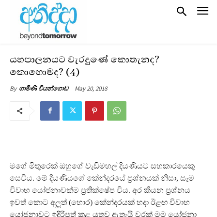
යහපාලනයට වැරදුණේ කොතැනද?
කොහොමද? (4)
May 20, 2018
By
ගාමිණි වියන්ගොඩ
මගේ මිතුරෙක් ඔහුගේ වැඩිමහල් දියණියට සහකාරයෙකු
සෙවීය. මේ දියණියගේ කේන්දරයේ ප‍්‍රශ්නයක් නිසා, සෑම
විවාහ යෝජනාවක්ම ප‍්‍රතික්ෂේප විය. අර කියන ප‍්‍රශ්නය
ඉවත් කොට අලූත් (හොර) කේන්දරයක් හදා ඊළඟ විවාහ
යෝජනාවට ඉදිරිපත් කළ යුතුව ඇතැයි වරක් මම යෝජනා