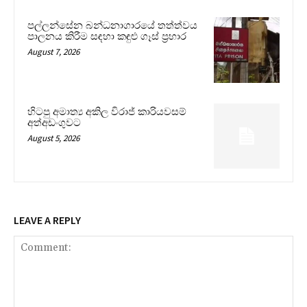
පල්ලන්සේන බන්ධනාගාරයේ තත්ත්වය
පාලනය කිරීම සඳහා කඳුළු ගෑස් ප්‍රහාර
August 7, 2026
හිටපු අමාත්‍ය අකිල විරාජ් කාරියවසම්
අත්අඩංගුවට
August 5, 2026
LEAVE A REPLY