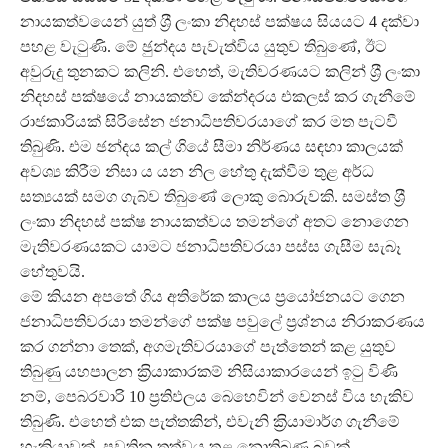
නායකත්වයෙන් යුත් ශ‍්‍රී ලංකා නිදහස් පක්ෂය සියයට 4 දක්වා
පහළ වැටුණි. මේ ඡුන්දය පැවැත්විය යුතුව තිබුණේ, ඊට
අවුරුදු තුනකට කලිනි. එහෙත්, මැතිවරණයට කලින් ශ‍්‍රී ලංකා
නිදහස් පක්ෂයේ නායකත්ව කේන්දරය එකලස් කර ගැනීමේ
රාජකාරියක් සිරිසේන ජනාධිපතිවරයාගේ කර මත පැටවී
තිබුණි. එම ඡන්දය කල් ගියේ සීමා නිර්ණය සඳහා කාලයක්
අවශ්‍ය කිරීම නිසා ය යන නිල හේතු දැක්වීම තුළ අර්ධ
සත්‍යයක් සමග ගැබ්ව තිබුණේ ලොකු බොරුවකි. සමස්ත ශ‍්‍රී
ලංකා නිදහස් පක්ෂ නායකත්වය තමන්ගේ අතට නොගෙන
මැතිවරණයකට යාමට ජනාධිපතිවරයා පස්ස ගැසීම සැබෑ
හේතුවයි.
මේ කියන අපතේ ගිය අතිරේක කාලය ප‍්‍රයෝජනයට ගෙන
ජනාධිපතිවරයා තමන්ගේ පක්ෂ පවුලේ ප‍්‍රශ්නය නිරාකරණය
කර ගන්නා තෙක්, අගමැතිවරයාගේ පැත්තෙන් කළ යුතුව
තිබුණු යහපාලන ක‍්‍රියාකාරකම් නිසියාකාරයෙන් ඉටු විණි
නම්, පෙබරවාරි 10 ප‍්‍රතිඵලය බෙහෙවින් වෙනස් විය හැකිව
තිබුණි. එහෙත් එක පැත්තකින්, එවැනි ක‍්‍රියාමාර්ග ගැනීමේ
හැකියාවක්, පවතින තත්වය තුළ නොතිබුණු බවක්