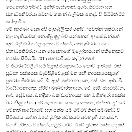
පෙනෙන්ට තිබුණි. අනිත් පැත්තෙන්, අගමැතිවරයා සහ
ජනාධිපතිවරයා වෙනම ගණන් බැලීමක කොටු වී සිටීමත් ඊට
හේතු විය.
මේ කාරණා දෙක අපි පැහැදිලි කර ගනිමු. ‘පවතින තත්වයන්
තුළ හැකියාවක් නොතිබුණු’ බව යන්නෙන් අදහස් වන්නේ
කුමක්ද? එහි සරල අදහස වන්නේ, අගමැතිවරයා සහ
ජනාධිපතිවරයා යන දෙදෙනාගේ මූලෝපායයන් එකිනෙකට
හරස්ව සිටීමයි. 2015 ජනවාරියට කලින් අපේ
මැතිවරණවලින් යම් පිළක් ජයග‍්‍රහණය කොට ඇත්තේ, එක්
ප‍්‍රධාන පක්ෂයක වැඩපිළිවෙළක් මත තනි නායකයෙකුගේ
පුරෝගාමීත්වයෙනි. ඞී. ඇස්. සේනානායක, එස්. ඩබ්. ආර්. ඞී.
බණ්ඩාරනායක, සිරිමා බණ්ඩාරනායක, ජේ. ආර්. ජයවර්ධන,
ආර්. ප්‍රේමදාස, චන්ද්‍රිකා බණ්ඩාරනායක සහ මහින්ද රාජපක්ෂ
ඊට නිදසුන් ය. (මේ සෑම නායකයෙකු සමගම, එක්තරා දුරකට
වෙනත් කණ්ඩායම් සහ පක්ෂ යම් මට්ටමකින් සම්බන්ධ වී
සිටියේය යන්න මගේ මූලික තර්කයට පටහැනි නොවේ*.
මගේ තර්කය වන්නේ, පළමු වරට, රටේ ප‍්‍රධාන පක්ෂ දෙකේ