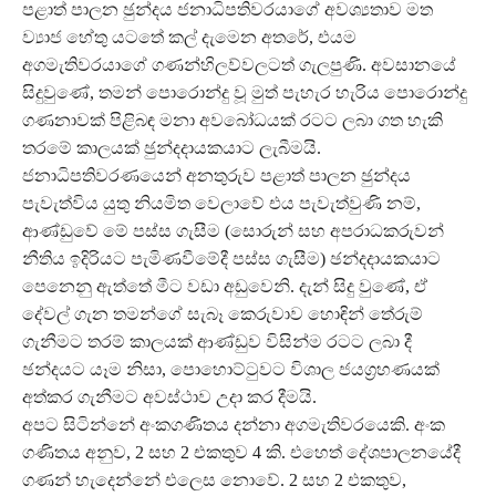
පළාත් පාලන ඡුන්දය ජනාධිපතිවරයාගේ අවශ්‍යතාව මත
ව්‍යාජ හේතු යටතේ කල් දැමෙන අතරේ, එයම
අගමැතිවරයාගේ ගණන්හිලව්වලටත් ගැලපුණි. අවසානයේ
සිදුවුණේ, තමන් පොරොන්දු වූ මුත් පැහැර හැරිය පොරොන්දු
ගණනාවක් පිළිබඳ මනා අවබෝධයක් රටට ලබා ගත හැකි
තරමේ කාලයක් ඡුන්දදායකයාට ලැබීමයි.
ජනාධිපතිවරණයෙන් අනතුරුව පළාත් පාලන ඡුන්දය
පැවැත්විය යුතු නියමිත වෙලාවේ එය පැවැත්වුණි නම්,
ආණ්ඩුවේ මේ පස්ස ගැසීම (සොරුන් සහ අපරාධකරුවන්
නීතිය ඉදිරියට පැමිණවීමේදී පස්ස ගැසීම) ඡන්දදායකයාට
පෙනෙනු ඇත්තේ මීට වඩා අඩුවෙනි. දැන් සිදු වුණේ, ඒ
දේවල් ගැන තමන්ගේ සැබෑ කෙරුවාව හොඳින් තේරුම්
ගැනීමට තරම් කාලයක් ආණ්ඩුව විසින්ම රටට ලබා දී
ඡන්දයට යෑම නිසා, පොහොට්ටුවට විශාල ජයග‍්‍රහණයක්
අත්කර ගැනීමට අවස්ථාව උදා කර දීමයි.
අපට සිටින්නේ අංකගණිතය දන්නා අගමැතිවරයෙකි. අංක
ගණිතය අනුව, 2 සහ 2 එකතුව 4 කි. එහෙත් දේශපාලනයේදී
ගණන් හැදෙන්නේ එලෙස නොවේ. 2 සහ 2 එකතුව,