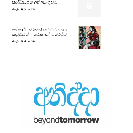
කාරියවසම් අත්අඩංගුවට
August 5, 2026
අභිසාරී: වෙනත් යථාර්ථයකට
කවුළුවක් – රොහාන් සමරජීව
August 4, 2026