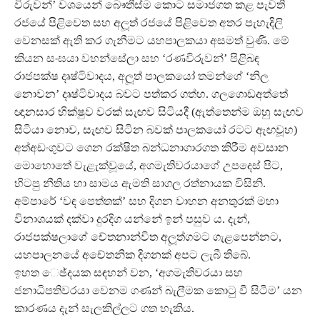
විරුවන්’ වශයෙන් බෞතීස්ම කොට සමාජගත කළ පැවති
රජයේ පිළිවෙත සහ අලූත් රජයේ පිළිවෙත අතර පැහැදිලි
වෙනසක් ඇති කර ගැනීමට යහපාලකයා අසමත් වුණි. මේ
කියන සංඝයා වහන්සේලා සහ ‘රණවිරුවන්’ පිළිබඳ
රාජපක්ෂ දෘෂ්ටිවාදය, අලූත් පාලකයෝ තමන්ගේ ‘නිල
නොවන’ දෘෂ්ටිවාදය බවට පත්කර ගත්හ. ගලගොඩඅත්තේ
ඥානසාර භික්ෂුව වරක් සැඟව සිටියදී (ඇත්තෙන්ම ඔහු සැඟව
සිටියා නොව, සැඟව සිටින බවක් පාලකයෝ රටට ඇඟවූහ)
අත්අඩංගුවට ගෙන රක්ෂිත බන්ධනාගාරගත කිරීම අවසාන
මොහොතේ වැළැක්වූයේ, අගමැතිවරයාගේ උපදෙස් පිට,
හිටපු නීතිය හා සාමය ඇමති සාගල රත්නායක විසිනි.
අම්පාරේ ‘වඳ පෙත්තක්’ සහ දිගන වාහන අනතුරක් මහා
විනාශයක් දක්වා දුරදිග යන්නේ ඉන් පසුව ය. දැන්,
රාජපක්ෂලාගේ චේතනාන්විත අලූත්ගමට ගැළපෙන්නට,
යහපාලනයේ අචේතනික දිගනක් අපට ලැබී තිබේ.
ඉහත ෙඡ්දයක සඳහන් වන, ‘අගමැතිවරයා සහ
ජනාධිපතිවරයා වෙනම ගණන් බැලීමක කොටු වී සිටීම’ යන
කාරණය දැන් සැලකිල්ලට ගත හැකිය.