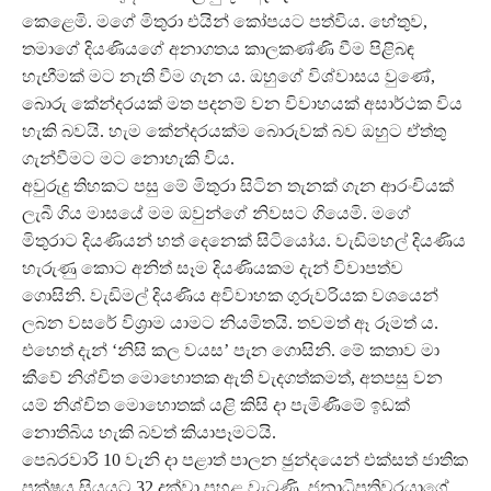
කෙළෙමි. මගේ මිතුරා එයින් කෝපයට පත්විය. හේතුව,
තමාගේ දියණියගේ අනාගතය කාලකණ්ණි වීම පිළිබඳ
හැඟීමක් මට නැති වීම ගැන ය. ඔහුගේ විශ්වාසය වුණේ,
බොරු කේන්දරයක් මත පදනම් වන විවාහයක් අසාර්ථක විය
හැකි බවයි. හැම කේන්දරයක්ම බොරුවක් බව ඔහුට ඒත්තු
ගැන්වීමට මට නොහැකි විය.
අවුරුදු තිහකට පසු මේ මිතුරා සිටින තැනක් ගැන ආරංචියක්
ලැබී ගිය මාසයේ මම ඔවුන්ගේ නිවසට ගියෙමි. මගේ
මිතුරාට දියණියන් හත් දෙනෙක් සිටියෝය. වැඩිමහල් දියණිය
හැරුණු කොට අනිත් සෑම දියණියකම දැන් විවාපත්ව
ගොසිනි. වැඩිමල් දියණිය අවිවාහක ගුරුවරියක වශයෙන්
ලබන වසරේ විශ‍්‍රාම යාමට නියමිතයි. තවමත් ඈ රූමත් ය.
එහෙත් දැන් ‘නිසි කල වයස’ පැන ගොසිනි. මේ කතාව මා
කීවේ නිශ්චිත මොහොතක ඇති වැදගත්කමත්, අතපසු වන
යම් නිශ්චිත මොහොතක් යළි කිසි දා පැමිණීමේ ඉඩක්
නොතිබිය හැකි බවත් කියාපෑමටයි.
පෙබරවාරි 10 වැනි දා පළාත් පාලන ඡුන්දයෙන් එක්සත් ජාතික
පක්ෂය සියයට 32 දක්වා පහළ වැටුණි. ජනාධිපතිවරයාගේ