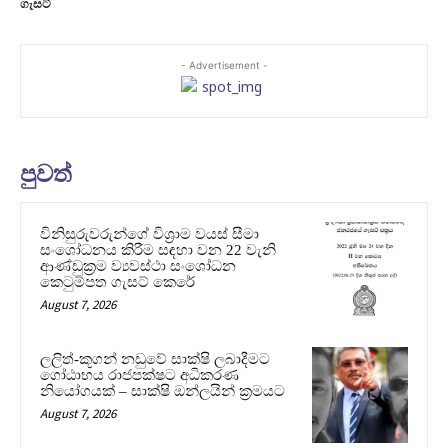
ගැසට්
- Advertisement -
පුවත්
විනිසුරුවරුන්ගේ විශ්‍රාම වයස් සීමා
සංශෝධනය කිරීම සඳහා වන 22 වැනි
ආණ්ඩුක්‍රම ව්‍යවස්ථා සංශෝධන
කෙටුම්පත ගැසට් කෙරේ
August 7, 2026
ලලිත්-කූගන් නඩුවේ සාක්ෂි ලබාදීමට
ගෝඨාභය රාජපක්ෂට අධිකරණ
නියෝගයක් – සාක්ෂි ඔන්ලයින් ක්‍රමයට
August 7, 2026