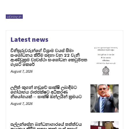
දේශපාලන
Latest news
විනිසුරුවරුන්ගේ විශ්‍රාම වයස් සීමා
සංශෝධනය කිරීම සඳහා වන 22 වැනි
ආණ්ඩුක්‍රම ව්‍යවස්ථා සංශෝධන කෙටුම්පත
ගැසට් කෙරේ
August 7, 2026
ලලිත්-කූගන් නඩුවේ සාක්ෂි ලබාදීමට
ගෝඨාභය රාජපක්ෂට අධිකරණ
නියෝගයක් – සාක්ෂි ඔන්ලයින් ක්‍රමයට
August 7, 2026
පල්ලන්සේන බන්ධනාගාරයේ තත්ත්වය