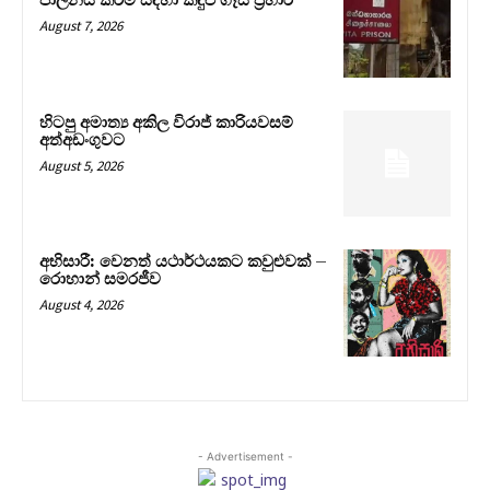
පාලනය කිරීම සඳහා කඳුළු ගෑස් ප්‍රහාර
August 7, 2026
හිටපු අමාත්‍ය අකිල විරාජ් කාරියවසම්
අත්අඩංගුවට
August 5, 2026
අභිසාරී: වෙනත් යථාර්ථයකට කවුළුවක් –
රොහාන් සමරජීව
August 4, 2026
- Advertisement -