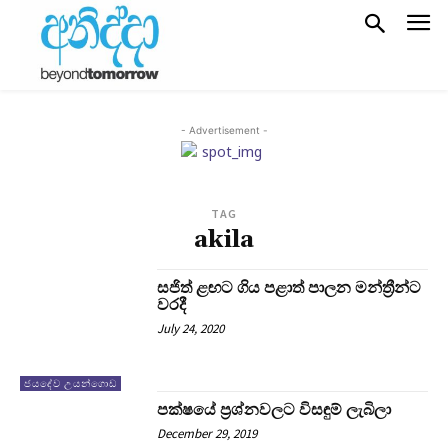
- Advertisement -
TAG
akila
සජිත් ළඟට ගිය පළාත් පාලන මන්ත්‍රීන්ට
වරදී
July 24, 2020
ජයදේව උයන්ගොඩ
පක්ෂයේ ප‍්‍රශ්නවලට විසඳුම් ලැබිලා
December 29, 2019