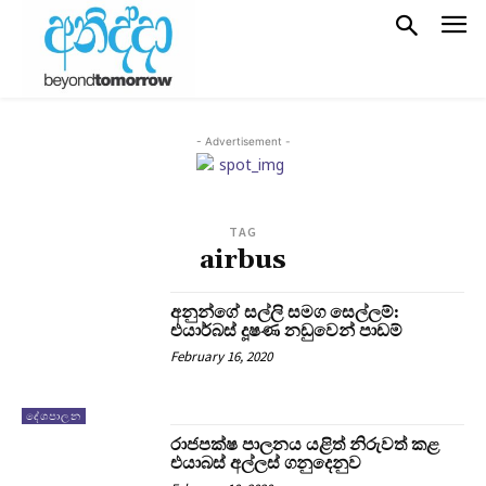
- Advertisement -
TAG
airbus
අනුන්ගේ සල්ලි සමග සෙල්ලම්:
එයාර්බස් දූෂණ නඩුවෙන් පාඩම්
February 16, 2020
දේශපාලන
රාජපක්ෂ පාලනය යළිත් නිරුවත් කළ
එයාබස් අල්ලස් ගනුදෙනුව