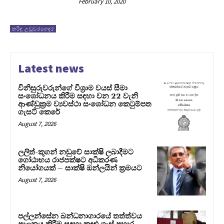
February 10, 2020
තරිඳු උඩුවරගෙදර
Latest news
විනිසුරුවරුන්ගේ විශ්‍රාම වයස් සීමා
සංශෝධනය කිරීම සඳහා වන 22 වැනි
ආණ්ඩුක්‍රම ව්‍යවස්ථා සංශෝධන කෙටුම්පත
ගැසට් කෙරේ
August 7, 2026
ලලිත්-කූගන් නඩුවේ සාක්ෂි ලබාදීමට
ගෝඨාභය රාජපක්ෂට අධිකරණ
නියෝගයක් – සාක්ෂි ඔන්ලයින් ක්‍රමයට
August 7, 2026
පල්ලන්සේන බන්ධනාගාරයේ තත්ත්වය