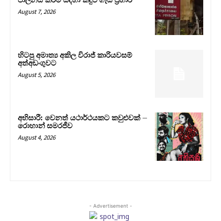
පාලනය කිරීම සඳහා කඳුළු ගෑස් ප්‍රහාර
August 7, 2026
හිටපු අමාත්‍ය අකිල විරාජ් කාරියවසම්
අත්අඩංගුවට
August 5, 2026
අභිසාරී: වෙනත් යථාර්ථයකට කවුළුවක් –
රොහාන් සමරජීව
August 4, 2026
- Advertisement -