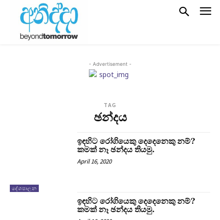
- Advertisement -
TAG
ඡන්දය
ඉඳහිට රෝගියෙකු දෙදෙනෙකු නම්?
කමක් නෑ ඡන්දය තියමු.
April 16, 2020
දේශපාලන
ඉඳහිට රෝගියෙකු දෙදෙනෙකු නම්?
කමක් නෑ ඡන්දය තියමු.