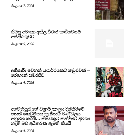
August 7, 2026
හිටපු අමාත්‍ය අකිල විරාජ් කාරියවසම්
අත්අඩංගුවට
August 5, 2026
අභිසාරී: වෙනත් යථාර්ථයකට කවුළුවක් –
රොහාන් සමරජීව
August 4, 2026
අගවිනිසුරුගේ විශ්‍රාම කාලය දික්කිරීමේ
පනත් කෙටුම්පත කැබිනට් මණ්ඩලය
අනුමත කරයි… කිසිවකුට කන්දීමට අවශ්‍ය
නැති බව අධිකරණ ඇමති කියයි
August 4, 2026