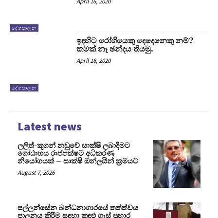
April 16, 2020
දේශපාලන
ඉඳහිට රෝගියෙකු දෙදෙනෙකු නම්?
කමක් නෑ ඡන්දය තියමු.
April 16, 2020
දේශපාලන
Latest news
ලලිත්-කූගන් නඩුවේ සාක්ෂි ලබාදීමට
ගෝඨාභය රාජපක්ෂට අධිකරණ
නියෝගයක් – සාක්ෂි ඔන්ලයින් ක්‍රමයට
August 7, 2026
පල්ලන්සේන බන්ධනාගාරයේ තත්ත්වය
පාලනය කිරීම සඳහා කඳුළු ගෑස් ප්‍රහාර