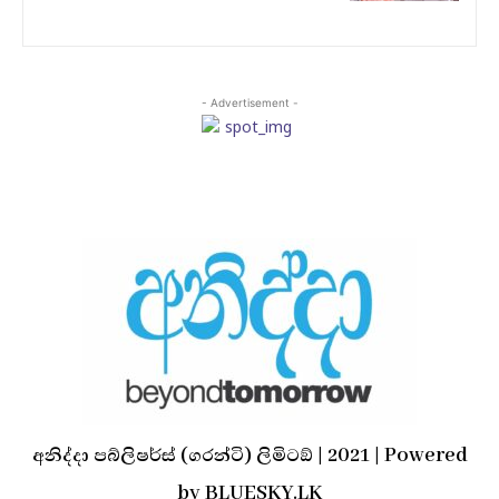
- Advertisement -
අනිද්දා පබ්ලිෂර්ස් (ගරන්ටි) ලිමිටඞ් | 2021 | Powered
by BLUESKY.LK