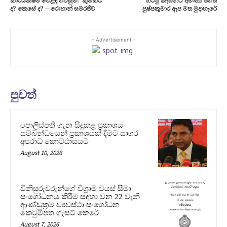
කාර්යක්ෂම වෙළඳ ගිවිසුම්: කුමකට
හිටපු කැබිනට් අමාත්‍ය ජගත්
ද? කෙසේ ද? – රොහාන් සමරජීව
පුෂ්පකුමාර ඇප මත මුදාහැරේ
- Advertisement -
පුවත්
පොලිස්පති ගැන සිදුකළ ප්‍රකාශය
සම්බන්ධයෙන් ප්‍රකාශයක් දීමට සාගර
අපරාධ කොට්ඨාසයට
August 10, 2026
විනිසුරුවරුන්ගේ විශ්‍රාම වයස් සීමා
සංශෝධනය කිරීම සඳහා වන 22 වැනි
ආණ්ඩුක්‍රම ව්‍යවස්ථා සංශෝධන
කෙටුම්පත ගැසට් කෙරේ
August 7, 2026