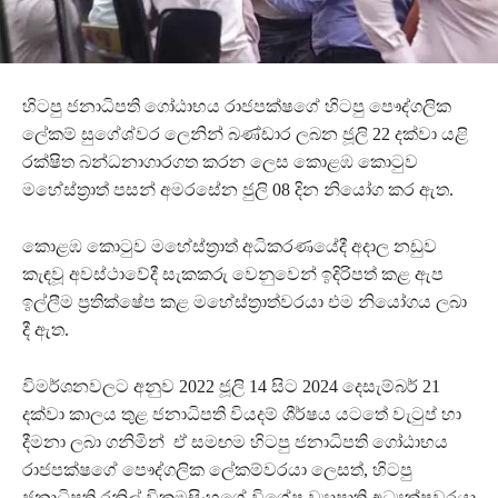
හිටපු ජනාධිපති ගෝඨාභය රාජපක්ෂගේ හිටපු පෞද්ගලික
ලේකම් සුගේශ්වර ලෙනින් බණ්ඩාර ලබන ජූලි 22 දක්වා යළි
රක්ෂිත බන්ධනාගාරගත කරන ලෙස කොළඹ කොටුව
මහේස්ත්‍රාත් පසන් අමරසේන ජුලි 08 දින නියෝග කර ඇත.
කොළඹ කොටුව මහේස්ත්‍රාත් අධිකරණයේදී අදාල නඩුව
කැඳවූ අවස්ථාවේදී සැකකරු වෙනුවෙන් ඉදිරිපත් කළ ඇප
ඉල්ලීම ප්‍රතික්ෂේප කළ මහේස්ත්‍රාත්වරයා එම නියෝගය ලබා
දී ඇත.
විමර්ශනවලට අනුව 2022 ජූලි 14 සිට 2024 දෙසැම්බර් 21
දක්වා කාලය තුළ ජනාධිපති වියදම් ශීර්ෂය යටතේ වැටුප් හා
දීමනා ලබා ගනිමින් ඒ සමඟම හිටපු ජනාධිපති ගෝඨාභය
රාජපක්ෂගේ පෞද්ගලික ලේකම්වරයා ලෙසත්, හිටපු
ජනාධිපති රනිල් වික්‍රමසිංහගේ විශේෂ ව්‍යාපෘති අධ්‍යක්ෂවරයා