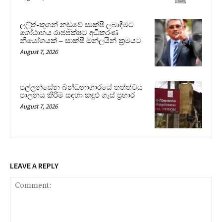
ලලිත්-කූගන් නඩුවේ සාක්ෂි ලබාදීමට
ගෝඨාභය රාජපක්ෂට අධිකරණ
නියෝගයක් – සාක්ෂි ඔන්ලයින් ක්‍රමයට
August 7, 2026
පල්ලන්සේන බන්ධනාගාරයේ තත්ත්වය
පාලනය කිරීම සඳහා කඳුළු ගෑස් ප්‍රහාර
August 7, 2026
LEAVE A REPLY