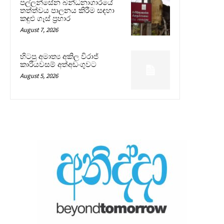
පල්ලන්සේන බන්ධනාගාරයේ
තත්ත්වය පාලනය කිරීම සඳහා
කඳුළු ගෑස් ප්‍රහාර
August 7, 2026
හිටපු අමාත්‍ය අකිල විරාජ්
කාරියවසම් අත්අඩංගුවට
August 5, 2026