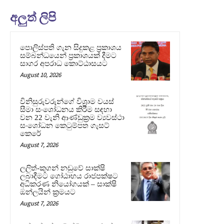
අලුත් ලිපි
පොලිස්පති ගැන සිදුකළ ප්‍රකාශය
සම්බන්ධයෙන් ප්‍රකාශයක් දීමට
සාගර අපරාධ කොට්ඨාසයට
August 10, 2026
විනිසුරුවරුන්ගේ විශ්‍රාම වයස්
සීමා සංශෝධනය කිරීම සඳහා
වන 22 වැනි ආණ්ඩුක්‍රම ව්‍යවස්ථා
සංශෝධන කෙටුම්පත ගැසට්
කෙරේ
August 7, 2026
ලලිත්-කූගන් නඩුවේ සාක්ෂි
ලබාදීමට ගෝඨාභය රාජපක්ෂට
අධිකරණ නියෝගයක් – සාක්ෂි
ඔන්ලයින් ක්‍රමයට
August 7, 2026