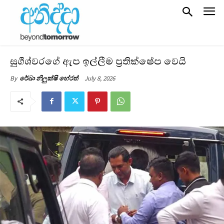
සුගීශ්වරගේ ඇප ඉල්ලීම ප්‍රතික්ෂේප වෙයි
July 8, 2026
By
රේඛා නිලුක්ෂි හේරත්