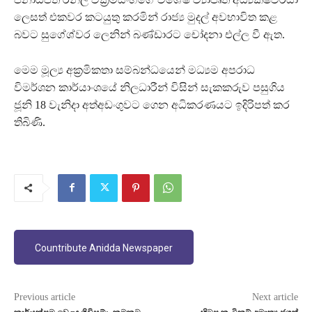
ලෙසත් එකවර කටයුතු කරමින් රාජ්‍ය මුදල් අවභාවිත කළ
බවට සුගේශ්වර ලෙනින් බණ්ඩාරට චෝදනා එල්ල වී ඇත.
මෙම මූල්‍ය අක්‍රමිකතා සම්බන්ධයෙන් මධ්‍යම අපරාධ
විමර්ශන කාර්යාංශයේ නිලධාරීන් විසින් සැකකරුව පසුගිය
ජූනි 18 වැනිදා අත්අඩංගුවට ගෙන අධිකරණයට ඉදිරිපත් කර
තිබිණි.
Countribute Anidda Newspaper
Previous article
Next article