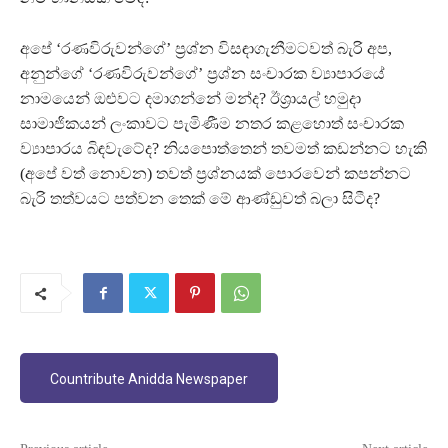
අපේ ‘රණවිරුවන්ගේ’ ප්‍රශ්න විසඳාගැනීමටවත් බැරි අප,
අනුන්ගේ ‘රණවිරුවන්ගේ’ ප්‍රශ්න සංචාරක ව්‍යාපාරයේ
නාමයෙන් ඔළුවට දමාගන්නේ මන්ද? ඊශ්‍රායල් හමුදා
සාමාජිකයන් ලංකාවට පැමිණීම නතර කළහොත් සංචාරක
ව්‍යාපාරය බිඳවැටේද? නියපොත්තෙන් තවමත් කඩන්නට හැකි
(අපේ වත් නොවන) තවත් ප්‍රශ්නයක් පොරවෙන් කපන්නට
බැරි තත්වයට පත්වන තෙක් මේ ආණ්ඩුවත් බලා සිටීද?
Countribute Anidda Newspaper