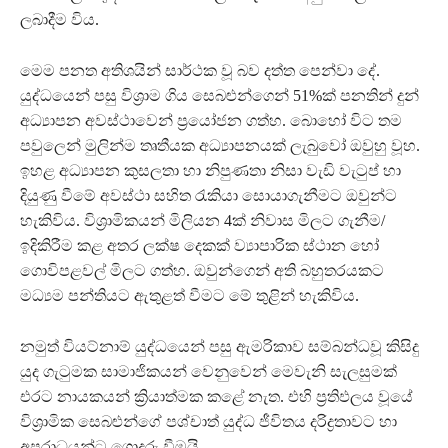
ලබාදීම විය.
මෙම පනත අතිශයින් සාර්ථක වූ බව දත්ත පෙන්වා දේ.
යුද්ධයෙන් පසු විශ්‍රාම ගිය සෙබළුන්ගෙන් 51%ක් පනතින් දුන්
අධ්‍යාපන අවස්ථාවෙන් ප්‍රයෝජන ගත්හ. බොහෝ විට තම
පවුලෙන් මුලින්ම තෘතීයක අධ්‍යාපනයක් ලැබුවෝ ඔවුහු වූහ.
ඉහළ අධ්‍යාපන කුසලතා හා නිපුණතා නිසා වැඩි වැටුප් හා
දියුණු වීමේ අවස්ථා සහිත රැකියා සොයාගැනීමට ඔවුන්ට
හැකිවිය. විශ්‍රාමිකයන් මිලියන 4ක් නිවාස මිලට ගැනීම/
ඉදිකිරීම කළ අතර ලක්ෂ දෙකක් ව්‍යාපාරික ස්ථාන හෝ
ගොවිපළවල් මිලට ගත්හ. ඔවුන්ගෙන් අති බහුතරයකට
මධ්‍යම පන්තියට ඇතුළත් වීමට මේ තුළින් හැකිවිය.
නමුත් වියට්නාම් යුද්ධයෙන් පසු ඇමරිකාව සම්බන්ධවූ කිසිදු
යුද ගැටුමක සාමාජිකයන් වෙනුවෙන් මෙවැනි සැලසුමක්
එරට නායකයන් ක්‍රියාත්මක කළේ නැත. එහි ප්‍රතිඵලය වූයේ
විශ්‍රාමික සෙබළුන්ගේ පශ්චාත් යුද්ධ ජීවිතය දරිද්‍රතාවට හා
අපරාධයන්ට ගොදුරු වීමයි.