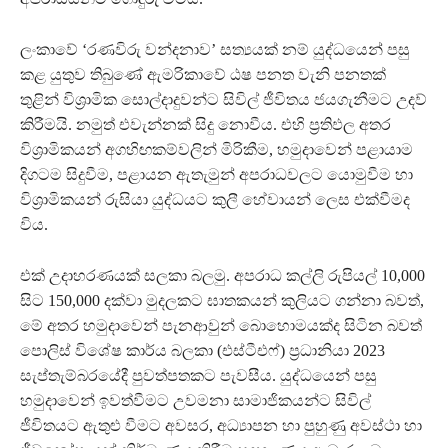
ලංකාවේ ‘රණවිරු වන්දනාව’ සත්‍යයක් නම් යුද්ධයෙන් පසු
කළ යුතුව තිබුණේ ඇමරිකාවේ ඨෂ පනත වැනි පනතක්
තුළින් විශ්‍රාමික සොල්දාදුවන්ට සිවිල් ජීවිතය ජයගැනීමට උදව්
කිරීමයි. නමුත් එවැන්නක් සිදු නොවීය. එහි ප්‍රතිඵල අතර
විශ්‍රාමිකයන් අගහිඟකම්වලින් මිරිකීම, හමුදාවෙන් පළායාම
දිගටම සිදුවීම, පළායන ඇතැමුන් අපරාධවලට යොමුවීම හා
විශ්‍රාමිකයන් රුසියා යුද්ධයට කුලී හේවායන් ලෙස එක්වීමද
විය.
එක් උදාහරණයක් සලකා බලමු. අපරාධ කල්ලි රුපියල් 10,000
සිට 150,000 දක්වා මුදලකට ඝාතකයන් කුලියට ගන්නා බවත්,
මේ අතර හමුදාවෙන් පැනආවුන් බොහොමයක්ද සිටින බවත්
පොලිස් විශේෂ කාර්ය බලකා (එස්ටීඑෆ්) ප්‍රධානියා 2023
සැප්තැම්බරයේදී පුවත්පතකට පැවසීය. යුද්ධයෙන් පසු
හමුදාවෙන් ඉවත්වීමට උවමනා සාමාජිකයන්ට සිවිල්
ජීවිතයට ඇතුළු වීමට අවසර, අධ්‍යාපන හා පුහුණු අවස්ථා හා