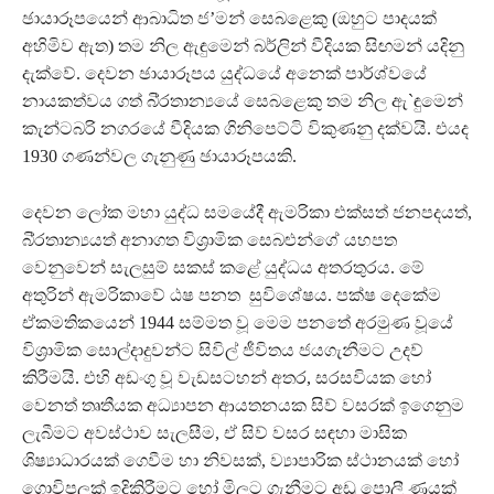
ඡායාරූපයෙන් ආබාධිත ජ’මන් සෙබළෙකු (ඔහුට පාදයක්
අහිමිව ඇත) තම නිල ඇඳුමෙන් බර්ලින් වීදියක සිඟමන් යදිනු
දැක්වේ. දෙවන ඡායාරූපය යුද්ධයේ අනෙක් පාර්ශ්වයේ
නායකත්වය ගත් බි්‍රතාන්‍යයේ සෙබළෙකු තම නිල ඇ`ඳුමෙන්
කැන්ටබරි නගරයේ වීදියක ගිනිපෙට්ටි විකුණනු දක්වයි. එයද
1930 ගණන්වල ගැනුණු ඡායාරූපයකි.
දෙවන ලෝක මහා යුද්ධ සමයේදී ඇමරිකා එක්සත් ජනපදයත්,
බි්‍රතාන්‍යයත් අනාගත විශ්‍රාමික සෙබළුන්ගේ යහපත
වෙනුවෙන් සැලසුම් සකස් කළේ යුද්ධය අතරතුරය. මේ
අතුරින් ඇමරිකාවේ ඨෂ පනත සුවිශේෂය. පක්ෂ දෙකේම
ඒකමතිකයෙන් 1944 සම්මත වූ මෙම පනතේ අරමුණ වූයේ
විශ්‍රාමික සොල්දාදුවන්ට සිවිල් ජීවිතය ජයගැනීමට උදව්
කිරීමයි. එහි අඩංගු වූ වැඩසටහන් අතර, සරසවියක හෝ
වෙනත් තෘතීයක අධ්‍යාපන ආයතනයක සිව් වසරක් ඉගෙනුම
ලැබීමට අවස්ථාව සැලසීම, ඒ සිව් වසර සඳහා මාසික
ශිෂ්‍යාධාරයක් ගෙවීම හා නිවසක්, ව්‍යාපාරික ස්ථානයක් හෝ
ගොවිපලක් ඉදිකිරීමට හෝ මිලට ගැනීමට අඩු පොලී ණයක්