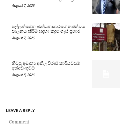
August 7, 2026
පල්ලන්සේන බන්ධනාගාරයේ තත්ත්වය
පාලනය කිරීම සඳහා කඳුළු ගෑස් ප්‍රහාර
August 7, 2026
හිටපු අමාත්‍ය අකිල විරාජ් කාරියවසම්
අත්අඩංගුවට
August 5, 2026
LEAVE A REPLY