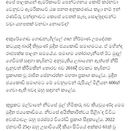
අපේ පාලකයන් ඇමරිකාවේ පෙන්ටගනය කොපි කරනවා
වෙනුවට ඇමරිකාවේ ඨෂ පනත අනුකරණය කළා නම් ඉන්
රණවිරු වන්දනාවට කෙසේ වෙතත් සැබෑ සොල්දුදාවන්ට
වඩා යහපතක් වනවා නොවේද?
අකුරේගොඩ ගොඩනැගිල්ලේ ගෘහ නිර්මාණ උපදේශක
කටයුතු බාරදී තිබුණේ මුදිත ජයකොඩි සමාගමටය. ඒ මහින්ද
රාජපක්ෂ පාලන සමයේය. සමාගම තෝරාගැනීමත් ඊට මුදල්
ගෙවීමත් සඳහා කැබිනට් අනුමැතිය ලබාගෙන ඇත්තේ නිසි
දැනුවත් කිරීමකින් තොරව බව 2016දී එවකට කැබිනට්
ප්‍රකාශක වූ රාජිත සේනාරත්න මහතා ප්‍රකාශ කළේය. මුදිත
ජයකොඩි සමාගමට මේ වෙනුවෙන් රුපියල් මිලියන 606ක්
ගෙවා ඇති බවද ඔහු සඳහන් කළේය.
කුප්‍රකට මල්වානේ නිවසේ මුල් හිමිකරු බව කියවුණේද මෙම
මුදිත ජයකොඩිමය. නිවසේ අයිතිකාරිත්වය පිළිබ`ඳ විවිධ
අවස්ථාවල ඔහු පරස්පර විරෝධී ප්‍රකාශ සිදුකළේය. 2022
ජනවාරි 25දා ඔහු උසාවියේදී කියා සිටියේ අක්කර 61ක් වු