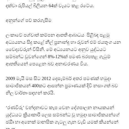
දක්වා රුපියල් බිලියන 64ක් වැයට කළ රටේය.
අනුන්ගේ පව් කරගැසීම
ලංකාවේ පශ්චාත් කම්පන ආතති ආබාධය පිළිබඳ පළමු
අධ්‍යයනය සිදු කළේ නීල් ප්‍රනාන්දු හා රුවන් එම් ජයතුංග යන
වෛද්‍යවරුන් විසිනි. මේ අධ්‍යයනයට අනුව යුද්ධයට
සම්බන්ධ වූවන්ගෙන් 8%-12%ක් පමණ බරපතළ ගැටුම්
ආතතියෙන් පෙළෙන බව අනාවරණය විය.
2009 මැයි මස සිට 2012 දෙසැම්බර් අතර පමණක් හමුදා
සාමාජිකයන් 400කට ආසන්න ප්‍රමාණයක් දිවි නසා ගත් බව
නිල වාර්තා සඳහන් කරයි.
‘රණවිරු’ වන්දනාවට කැප වෙන දේශපාලන නායකයන්
යුද්ධයට ක්‍රියාකාරී ලෙස සම්බන්ධ වූ හමුදා සාමාජිකයන්ගේ
ඡඔීෘ හා අනෙක් මානසික ගැටලු ගැන වැඩි යමක් කියන්නේ