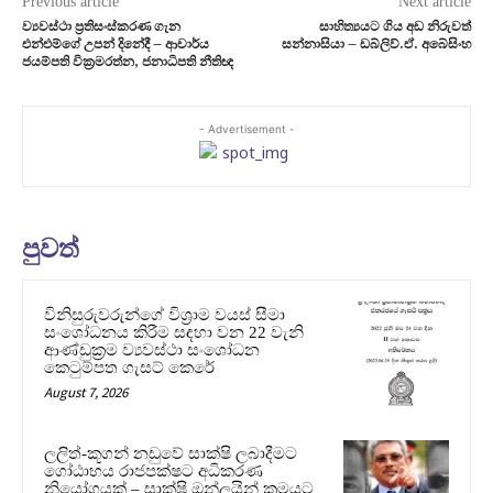
Previous article
Next article
ව්‍යවස්ථා ප්‍රතිසංස්කරණ ගැන
සාහිත්‍යයට ගිය අඩ නිරුවත්
එන්එම්ගේ උපන් දිනේදී – ආචාර්ය
සන්නාසියා – ඩබ්ලිව්.ඒ. අබේසිංහ
ජයම්පති වික්‍රමරත්න, ජනාධිපති නීතිඥ
- Advertisement -
පුවත්
විනිසුරුවරුන්ගේ විශ්‍රාම වයස් සීමා
සංශෝධනය කිරීම සඳහා වන 22 වැනි
ආණ්ඩුක්‍රම ව්‍යවස්ථා සංශෝධන
කෙටුම්පත ගැසට් කෙරේ
August 7, 2026
ලලිත්-කූගන් නඩුවේ සාක්ෂි ලබාදීමට
ගෝඨාභය රාජපක්ෂට අධිකරණ
නියෝගයක් – සාක්ෂි ඔන්ලයින් ක්‍රමයට