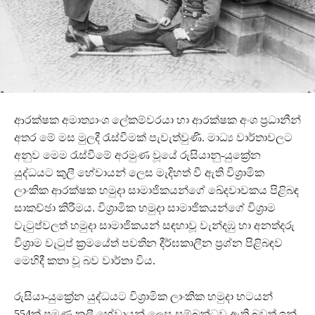
ආරක්ෂක අමාත්‍යාංශ ලේකම්වරයා හා ආරක්ෂක අංශ ප්‍රධානීන්
අතර මේ මස මුලදී රැස්වීමක් පැවැත්වුණි. මාධ්‍ය වාර්තාවලට
අනුව මෙම රැස්වීමේ අරමුණ වූයේ රුසියානු-යුක්‍රේන
යුද්ධයට කුලී හේවායන් ලෙස මැදිහත් වී ඇති විශ්‍රාමික
ලාංකික ආරක්ෂක හමුදා සාමාජිකයන්ගේ ඛේදවාචකය පිළිබඳ
සාකච්ඡා කිරීමය. විශ්‍රාමික හමුදා සාමාජිකයන්ගේ විශ්‍රාම
වැටුප්වලත් හමුදා සාමාජිකයන් සඳහාවූ වැන්දඹු හා අනත්දරු
විශ්‍රාම වැටුප් ක්‍රමයේත් පවතින දීර්ඝකාලීන ප්‍රශ්න පිළිබඳව
මෙහිදී කතා වූ බව වාර්තා විය.
රුසියා-යුක්‍රේන යුද්ධයට විශ්‍රාමික ලාංකික හමුදා භටයන්
554ක් පමණ කුලී හේවායන් ලෙස සම්බන්ධව ඇති බවත් ඉන්