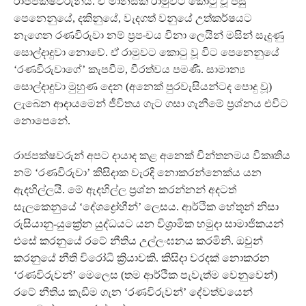
රාජපක්ෂවරුන්ය. ඒ මානසික රාමුවට කොටු වූ පසු
පෙනෙනුයේ, දකිනුයේ, වැදගත් වනුයේ උත්කර්ෂයට
නැගෙන රණවිරුවා නම් ප්‍රපංචය විනා ලෙයින් මසින් සැදුණු
සොල්දාදුවා නොවේ. ඒ රාමුවට කොටු වූ විට පෙනෙනුයේ
‘රණවිරුවාගේ’ කැපවීම, වීරත්වය පමණි. සාමාන්‍ය
සොල්දාදුවා මුහුණ දෙන (අනෙක් පුරවැසියන්ටද පොදු වූ)
ලැබෙන ආදායමෙන් ජීවිතය ගැට ගසා ගැනීමේ ප්‍රශ්නය එවිට
නොපෙනේ.
රාජපක්ෂවරුන් අපට දායාද කළ අනෙක් චින්තනමය විකෘතිය
නම් ‘රණවිරුවා’ කිසිදාක වැරදි නොකරන්නෙක්ය යන
ඇදහිල්ලයි. මේ ඇදහිල්ල ප්‍රශ්න කරන්නන් අදටත්
සැලකෙනුයේ ‘දේශද්‍රෝහීන්’ ලෙසය. ආර්ථික හේතූන් නිසා
රුසියානු-යුක්‍රේන යුද්ධයට යන විශ්‍රාමික හමුදා සාමාජිකයන්
එසේ කරනුයේ රටේ නීතිය උල්ලංඝනය කරමිනි. ඔවුන්
කරනුයේ නීති විරෝධී ක්‍රියාවකි. කිසිදා වරදක් නොකරන
‘රණවිරුවන්’ මෙලෙස (තම ආර්ථික පැවැත්ම වෙනුවෙන්)
රටේ නීතිය කැඩීම ගැන ‘රණවිරුවන්’ දේවත්වයෙන්