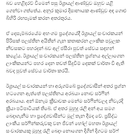
බව හෙළිදරව් වීමෙන් පසු ඊශ්‍රායල් ආණ්ඩුව ඔහුව යළි
ගෙන්වා ගත්තේය. අනුර කුමාර දිසානායක ආණ්ඩුව අඳ ගොළු
බිහිරි රඟපෑමක් කරන අතරතුරය.
ඒ දෙසැම්බරයේම අහංගම ප්‍රදේශයේදී ඊශ්‍රායල් සංචාරකයන්
පිරිසක් පලස්තීන අයිතීන් ගැන කතාකරන ලාංකික පවුලක
නිවසකට පහරදුන් බව අල් ජසීරා පුවත් සේවය සඳහන්
කළේය. ඊශ්‍රායල් සංචාරකයන් පලස්තීන ප්‍රශ්නය අල්ලාගෙන
ලාංකිකයන්ට පහර දෙන තවත් සිදුවීම් දෙකක් වාර්තා වී ඇති
බවද පුවත් සේවය වාර්තා කරයි.
ඊශ්‍රායල් සංචාරකයන් හා අරුගම්බේ ප්‍රදේශවාසීන් අතර ප්‍රශ්න
හටගෙන ඇත්තේ පලස්තීනය අරබයා නොව සර්ෆින්
අරබයාය. අන් ඕනෑම ක්‍රීඩාවක මෙන්ම සර්ෆින්වලද නිවැරදි
ක්‍රියා පටිපාටියක් තිබේ. ඒ අතර මුහුදු රැලි අන් අය සමග
බෙදාගැනීම හා ප්‍රදේශවාසීන්ට මුල් තැන දීමද වේ. ප්‍රසිද්ධ
ලාංකීය සර්ෆින්කරුවකු වන ජීවන් හෝල් මහතා ඊශ්‍රායල්
සංචාරකයකු මුහුදු රැලි බෙදා නොගෙන දිගින් දිගටම සර්ෆ්