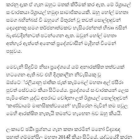
කරනු දැක ඒ ගැන ඔහුට මතක් කිරීමක් කර ඇත. මේ ඊශ්‍රායල්
සංචාරකයා ඊශ්‍රායල් හමුදා සාමාජිකයෙකි. ඔහු හෝල් මහතා
සමග බහින්බස් වී ඔහුගේ මිතුරන් වූ තවත් සොල්දාදුවන්
දෙදෙනකු සමග තර්ජනාත්මකව හැසිරෙන්නත් හීබෲ බසින්
බැණවදින්නටත් පටන්ගෙන ඇත. ඔවුන් හෝල් මහතා
අත්හැර ඇත්තේ අනෙක් ප්‍රදේශවාසීන් මැදිහත් වීමෙන්
පසුවය.
මෙවැනි සිදුවීම් නිසා ප්‍රදේශයේ යම් අනාරක්ෂිත තත්වයක්
හටගෙන ඇති බව එහි දිගුකාලීන නිවැසියකු වූ
ඕස්ටේ්‍රලියානු ජාතික ජැක් කැම්බෙල් මහතා අල් ජසීරා
පුවත් සේවයට කියා සිටියේය. ප්‍රදේශයේ සංචාරකයන් ලෙස
පැමිණෙන යුද්ධ අපරාධ චෝදනා ලත් ඊශ්‍රායල් සොල්දාදුවන්
‘කණ්ඩායම් මානසිකත්වයෙන්’ හැසිරෙන බැවින් තම පවුල
මෙහි ආරක්ෂිත නැතැයි තමන්ට හැඟෙන බව ඔහු කියයි.
ලංකාවේ ඡඔීෘ ප්‍රශ්නය ගැන කතා කරමින් මනෝ විද්‍යාඥ
ප්‍රභාත් ගම්මන්පිල මහතා 2014දී කියා සිටියේ, යුද්ධයේදී කරන