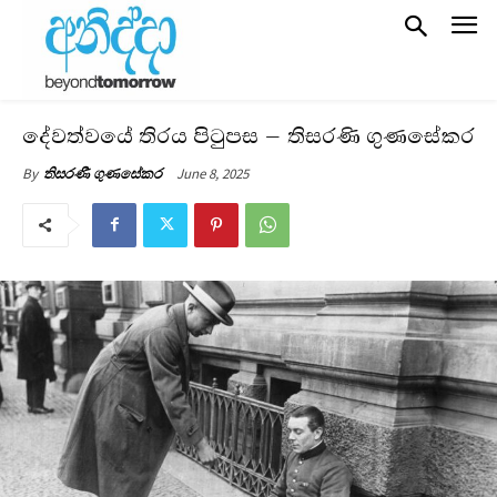
දේවත්වයේ තිරය පිටුපස – තිසරණි ගුණසේකර
June 8, 2025
By
තිසරණී ගුණසේකර