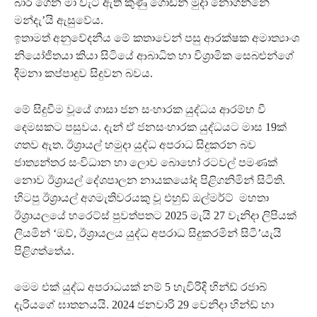
බාර ගෙන මා වැටී ඇති කුණු ගොඩින් මුදා නොගන්නේ
මන්දැ’යි ඇසුවේය.
ඉතාමත් අනුවේදනීය මේ කතාවෙන් පසු ආරක්ෂක අමාත්‍යාංශ
නියෝජිතයා කියා සිටියේ ආබාධිත හා විශ්‍රාමික සෙබළුන්ගේ
දීමනා කප්පාදුව සිදුවන බවය.
මේ සිදුවීම වූයේ ගාසා ජන සංහාරක යුද්ධය ආරම්භ වී
දෙමසකට පසුවය. දැන් ඒ ජනසංහාරක යුද්ධයට මාස 19ක්
ගතව ඇත. ඊශ්‍රායල් හමුදා යුද්ධ අපරාධ සිදුකරන බව
ජාත්‍යන්තර සංවිධාන හා ලොව බොහෝ රටවල් පමණක්
නොව ඊශ්‍රායල් දේශපාලන නායකයෝද පිළිගනිමින් සිටිති.
හිටපු ඊශ්‍රායල් අගමැතිවරයකු වූ එහුඩ් ඔල්මර්ට් මහතා
ඊශ්‍රායලයේ හරෙට්ස් පුවත්පතට 2025 මැයි 27 වැනිදා ලිපියක්
ලියමින් ‘ඔව්, ඊශ්‍රායලය යුද්ධ අපරාධ සිදුකරමින් සිටී’යැයි
පිළිගත්තේය.
මෙම එක් යුද්ධ අපරාධයක් නම් 5 හැවිරිදි හින්ඩ් රජාබ්
දැරියගේ ඝාතනයයි. 2024 ජනවාරි 29 වෙනිදා හින්ඩ් හා