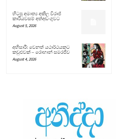
හිටපු අමාත්‍ය අකිල විරාජ්
කාරියවසම් අත්අඩංගුවට
August 5, 2026
අභිසාරී: වෙනත් යථාර්ථයකට
කවුළුවක් – රොහාන් සමරජීව
August 4, 2026