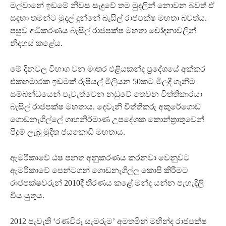
මල්වානේ ඉඩමේ නිවස සැදුවේ තම මුදලින් නොවන බවත් ඒ
සඳහා තමන්ට මුදල් දුන්නේ බැසිල් රාජපක්ෂ මහතා බවත්ය.
පසුව අධිකරණය බැසිල් රාජපක්ෂ මහතා චෝදනාවලින්
නිදහස් කළේය.
මේ දිනවල විභාග වන මාතර එළියකන්ද ප්‍රදේශයේ අක්කර
එකහමාරක ඉඩමක් රුපියල් මිලියන 50කට මිලදී ගැනීම
සම්බන්ධයෙන් පැවැත්වෙන නඩුවේ තෙවන විත්තිකාරයා
බැසිල් රාජපක්ෂ මහතාය. දෙවැනි විත්තිකරු අකුරේගොඩ
ගොඩනැගිල්ලේ ගෘහනිර්මාණ උපදේශක කොන්ත්‍රාතුවෙන්
පිදුම් ලැබූ මුදිත ජයකොඩි මහතාය.
ඇමරිකාවේ ඨෂ පනත අනුකරණය කරනවා වෙනුවට
ඇමරිකාවේ පෙන්ටගන් ගොඩනැගිල්ල කොපි කිරීමට
රාජපක්ෂවරුන් 2010දී තීරණය කළේ මන්ද යන්න පැහැදිලි
විය යුතුය.
2012 පැවැති ‘රණවිරු සැමරුම’ අමතමින් මහින්ද රාජපක්ෂ