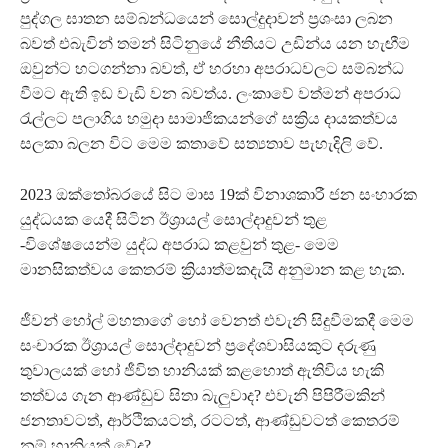
පුද්ගල ඝාතන සම්බන්ධයෙන් සොල්දුදාවන් ප්‍රශංසා ලබන
බවත් එබැවින් තමන් සිටිනුයේ නීතියට උඩින්ය යන හැඟීම
ඔවුන්ට හටගන්නා බවත්, ඒ හරහා අපරාධවලට සම්බන්ධ
වීමට ඇති ඉඩ වැඩි වන බවත්ය. ලංකාවේ වත්මන් අපරාධ
රැල්ලට පලාගිය හමුදා සාමාජිකයන්ගේ සක්‍රිය දායකත්වය
සලකා බලන විට මෙම කතාවේ සත්‍යතාව පැහැදිලි වේ.
2023 ඔක්තෝබරයේ සිට මාස 19ක් විනාශකාරී ජන සංහාරක
යුද්ධයක යෙදී සිටින ඊශ්‍රායල් සොල්දාදුවන් තුළ
-විශේෂයෙන්ම යුද්ධ අපරාධ කළවුන් තුළ- මෙම
මානසිකත්වය කෙතරම් ක්‍රියාත්මකදැයි අනුමාන කළ හැක.
ජීවන් හෝල් මහතාගේ හෝ වෙනත් එවැනි සිදුවීමකදී මෙම
සංචාරක ඊශ්‍රායල් සොල්දාදුවන් ප්‍රදේශවාසියකුට දරුණු
තුවාලයක් හෝ ජීවිත හානියක් කළහොත් ඇතිවිය හැකි
තත්වය ගැන ආණ්ඩුව සිතා බැලුවාද? එවැනි පිපිරීමකින්
ජනතාවටත්, ආර්ථිකයටත්, රටටත්, ආණ්ඩුවටත් කෙතරම්
නම් හානියක් වේද?