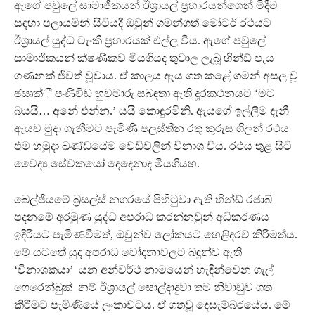
ඇගේ පවුලේ සාමාජිකයන් ඊශ්‍රායල් ප්‍රහාරයන්ගෙන් මිදීම
සඳහා පලායමින් සිටියදී ඔවුන් ගමන්ගත් මෝටර් රථයට
ඊශ්‍රායල් යුද්ධ ටැංකි ප්‍රහාරයක් එල්ල විය. ඇගේ පවුලේ
සාමාජිකයන් ක්ෂණිකව මියගියද තුවාල ලැබූ හින්ඩ් පැය
ගණනක් ජීවත් වූවාය. ඒ කාලය ඇය ගත කළේ ගමන් අසල වූ
ඡඍක්‍ී පණිවිඩ හුවමාරු සබඳතා ඇති දූරකථනයට ‘මට
බයයි… අනේ එන්න.’ යයි කොඳුරමිනි. ඇයගේ ඉල්ලීම දැනී
ඇයව මුදා ගැනීමට පැමිණි පලස්තීන රතු කුරුස ගිලන් රථය
එම හමුදා ඛණ්ඩයේම වෙඩිවලින් විනාශ විය. රථය තුළ සිටි
වෛද්‍ය සේවකයෝ දෙදෙනාද මියගියහ.
බෙල්ජියමේ බ්‍රසල්ස් නගරයේ පිහිටුවා ඇති හින්ඩ් රජාබ්
පදනමේ අරමුණ යුද්ධ අපරාධ කරන්නවුන් අධිකරණය
ඉදිරියට පැමිණවීමත්, ඔවුන්ව ලෝකයට හෙළිදරව් කිරීමත්ය.
මේ යටතේ යුද අපරාධ චෝදනාවලට බඳුන්ව ඇති
‘විනාශකයා’ යන අන්වර්ථ නාමයෙන් හැඳින්වෙන ගැල්
ෆෙරෙන්බුක් නම් ඊශ්‍රායල් සොල්දාදුවා තම නිවාඩුව ගත
කිරීමට පැමිණියේ ලංකාවටය. ඒ ගතවූ දෙසැම්බරයේය. මේ