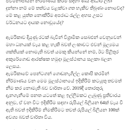
ජීවනෝපායන් නිර්මාණය කිරීම සඳහා ණය ආධාර ලබා
දුන්නා නම් මේ තත්වය වළක්වා ගත හැකිව තිබුණා නොවේද?
මේ කළ යුත්ත නොකිරීම අපරාධ රැල්ල අහස උසට
වර්ධනයට දායක නොවූයේද?
ඇමරිකාව දියුණු රටක් බැවින් විශ්‍රාමික සෙබළුන් වෙනුවෙන්
මහා ධනයක් වැය කළ හැකි බවත් ලංකාවට එවන් මූල්‍යමය
ශක්තියක් නොමැති බවත් යමකු කියන්නේ නම්, ඊට පිළිතුර
අකුරේගොඩ ආරක්ෂක හමුදා මූලස්ථානය සලකා බලන
ලෙසය.
ඇමරිකාවේ පෙන්ටගන් ගොඩනැගිල්ල කොපි කරමින්
නිර්මාණය වන මෙම මූලස්ථානයේ ඉදිකිරීම් කටයුතු තවමත්
නිම කර නොමැති බව වාර්තා වේ. 2019දී තොරතුරු
දැනගැනීමේ පනත යටතේ කළ ඉල්ලීමකට ලැබුණු ප්‍රතිචාරය
අනුව, ඒ වන විට ඉදිකිරීම සඳහා රුපියල් බිලියන 64ක් වැය වී
ඇති බවත් ඉදිකිරීම් නිමකිරීමට තවත් රුපියල් බිලියන 100ක්
අවශ්‍ය බවත් වාර්තා විය.