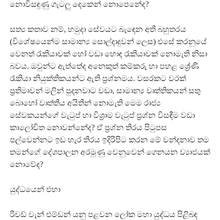
නොවිසඳුණු ගැටලු දෙකෙන් නොපෙනේද?
සත්‍ය කතාව නම්, හමුදා සේවයට බැඳෙන අති බහුතරය
(විශේෂයෙන්ම සාමාන්‍ය සොල්දාදුවන් ලෙස) එසේ කරනුයේ
වෙනත් රැකියාවක් හෝ වඩා හොඳ රැකියාවක් නොමැති නිසා
බවය. ඔවුන්ට ඇත්තේද අනෙකුත් කම්කරු හා පහළ ශ්‍රේණි
රැකියා නියුක්තිකයන්ට ඇති ප්‍රශ්නමය. වසරකට වරක්
ප්‍රතිමාවන් මලින් පුදනවාට වඩා, සාමාන්‍ය වෘත්තිකයන් සතු
බොහෝ වෘත්තීය අයිතීන් නොමැති මෙම රාජ්‍ය
සේවකයන්ගේ වැටුප් හා විශ්‍රාම වැටුප් ප්‍රශ්න විසඳීම වඩා
කාලෝචිත නොවන්නේද? ඒ ප්‍රශ්න තිරය පිටුපස
පල්වෙන්නට ඉඩ හැර තිරය ඉදිරිපිට කරන මේ වන්දනාව තම
තමන්ගේ දේශපාලන අරමුණු වෙනුවෙන් ගෙනයන ව්‍යාජයක්
නොවේද?
යුද්ධයෙන් එහා
රිචඩ් වැන් එම්ඩන් යනු පළවන ලෝක මහා යුද්ධය පිළිබඳ