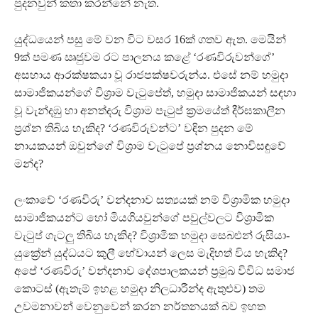
පුදනවුන් කතා කරන්නේ නැත.
යුද්ධයෙන් පසු මේ වන විට වසර 16ක් ගතව ඇත. මෙයින්
9ක් පමණ ඍජුවම රට පාලනය කළේ ‘රණවිරුවන්ගේ’
අසහාය ආරක්ෂකයා වූ රාජපක්ෂවරුන්ය. එසේ නම් හමුදා
සාමාජිකයන්ගේ විශ්‍රාම වැටුපේත්, හමුදා සාමාජිකයන් සඳහා
වූ වැන්දඹු හා අනත්දරු විශ්‍රාම පැටුප් ක්‍රමයේත් දීර්ඝකාලීන
ප්‍රශ්න තිබිය හැකිද? ‘රණවිරුවන්ට’ වඳින පුදන මේ
නායකයන් ඔවුන්ගේ විශ්‍රාම වැටුපේ ප්‍රශ්නය නොවිසඳුවේ
මන්ද?
ලංකාවේ ‘රණවිරු’ වන්දනාව සත්‍යයක් නම් විශ්‍රාමික හමුදා
සාමාජිකයන්ට හෝ මියගියවුන්ගේ පවුල්වලට විශ්‍රාමික
වැටුප් ගැටලු තිබිය හැකිද? විශ්‍රාමික හමුදා සෙබළුන් රුසියා-
යුක්‍රේන් යුද්ධයට කුලී හේවායන් ලෙස මැදිහත් විය හැකිද?
අපේ ‘රණවිරු’ වන්දනාව දේශපාලකයන් ප්‍රමුඛ විවිධ සමාජ
කොටස් (ඇතැම් ඉහළ හමුදා නිලධාරීන්ද ඇතුළුව) තම
උවමනාවන් වෙනුවෙන් කරන නර්තනයක් බව ඉහත