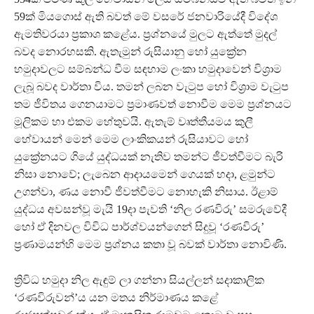
59ක් මියගොස් ඇති බවත් මේ වසරේ ජනවාරියේදී විදේශ
ඇමතිවරයා ප්‍රකාශ කළේය. ප්‍රශ්නයේ මුලට ඇත්තේ මුදල්
බවද නොරහසකි. ඇතැමුන් රුසියානු හෝ යුක්‍රේන
හමුදාවලට සම්බන්ධ වීම සඳහාම ලංකා හමුදාවෙන් විශ්‍රාම
ලැබූ බවද වාර්තා විය. තමන් ලබන වැටුප හෝ විශ්‍රාම වැටුප
තම ජීවිතය ගෙනයාමට ප්‍රමාණවත් නොවීම මෙම ප්‍රශ්නයට
මූලිකම හා එකම හේතුවයි. ඇතැම් වෘත්තීයමය කුලී
හේවායන් මෙන් මෙම ලාංකිකයන් රුසියාවට හෝ
යුක්‍රේනයට ගියේ යුද්ධයක් නැතිව තමන්ට ජීවත්වීමට බැරි
නිසා නොවේ; ලැබෙන ආදායමෙන් ගෙයක් හදා, ළමුන්ට
උගන්වා, ණය නොවී ජීවත්වීමට නොහැකි නිසාය. ඊළාම්
යුද්ධය අවසන්වූ මැයි 19දා පැවති ‘නිල රණවිරු’ සමරුවේදී
හෝ ඒ දිනවල විවිධ පාර්ශ්වයන්ගෙන් සිදුවූ ‘රණවිරු’
ප්‍රණාමයන්හි මෙම ප්‍රශ්නය කතා වූ බවක් වාර්තා නොවිණි.
ත්‍රිවිධ හමුදා නිල ඇඳුම් ලා ගන්නා සියල්ලන් සදාකාලික
‘රණවිරුවන්’ය යන මතය නිර්මාණය කළේ