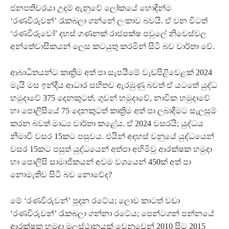
ජනපතිවරයා උදම් ඇනුවේ ලෝකයේ හොඳින්ම
‘රණවිරුවන්’ රැකබලා ගන්නේ ලංකාව බවයි. ඒ වන විටත්
‘රණවිරුවෝ’ දහස් ගණනක් රාජපක්ෂ පවුලේ නිවෙස්වල
අන්තේවාසිකයන් ලෙස කටයුතු කරමින් සිටි බව වාර්තා වේ.
ආබාධිතයන්ට කෘත්‍රිම අත් පා සැපයීමේ වැඩපිළිවෙළක් 2024
මැයි මස ඉන්දීය ආධාර සහිතව ඇරඹුණු බවත් ඒ යටතේ යුද්ධ
හමුදාවේ 375 දෙනකුටත්, ගුවන් හමුදාවේ, නාවික හමුදාවේ
හා පොලිසියේ 75 දෙනකුටත් කෘත්‍රිම අත් පා ලබාදීමට සැලසුම්
කරන බවත් මාධ්‍ය වාර්තා කළේය. ඒ 2024 වසරයි; යුද්ධය
නිමාවී වසර 15කට පසුවය. එයින් අදහස් වනුයේ යුද්ධයෙන්
වසර 15කට පසුත් යුද්ධයෙන් අත්පා අහිමිවූ ආරක්ෂක හමුදා
හා පොලිසි සාමාජිකයන් අවම වශයෙන් 450ක් අත් පා
නොමැතිව සිටි බව නොවේද?
මේ ‘රණවිරුවන්’ පුදන රටේය; ලොව කාටත් වඩා
‘රණවිරුවන්’ රැකබලා ගන්නා රටේය; පෙන්ටගන් පන්නයේ
ආරක්ෂක හමුදා මූලස්ථානයක් වෙනුවෙන් 2010 සිට 2015