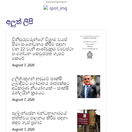
- Advertisement -
අලුත් ලිපි
විනිසුරුවරුන්ගේ විශ්‍රාම වයස්
සීමා සංශෝධනය කිරීම සඳහා
වන 22 වැනි ආණ්ඩුක්‍රම ව්‍යවස්ථා
සංශෝධන කෙටුම්පත ගැසට්
කෙරේ
August 7, 2026
ලලිත්-කූගන් නඩුවේ සාක්ෂි
ලබාදීමට ගෝඨාභය රාජපක්ෂට
අධිකරණ නියෝගයක් – සාක්ෂි
ඔන්ලයින් ක්‍රමයට
August 7, 2026
පල්ලන්සේන බන්ධනාගාරයේ
තත්ත්වය පාලනය කිරීම සඳහා
කඳුළු ගෑස් ප්‍රහාර
August 7, 2026