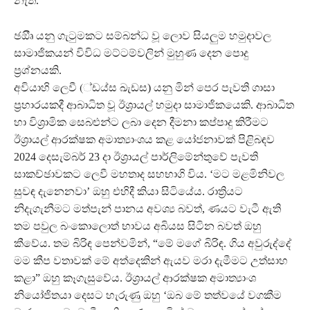
නැත.
ඡඔීෘ යනු ගැටුමකට සම්බන්ධ වූ ලොව සියලුම හමුදාවල
සාමාජිකයන් විවිධ මට්ටම්වලින් මුහුණ දෙන පොදු
ප්‍රශ්නයකි.
අවියාහි ලෙවී (්ඩය්ස ඛැඩස) යනු මින් පෙර පැවති ගාසා
ප්‍රහාරයකදී ආබාධිත වූ ඊශ්‍රායල් හමුදා සාමාජිකයෙකි. ආබාධිත
හා විශ්‍රාමික සෙබළුන්ට ලබා දෙන දීමනා කප්පාදු කිරීමට
ඊශ්‍රායල් ආරක්ෂක අමාත්‍යාංශය කළ යෝජනාවක් පිළිබඳව
2024 දෙසැම්බර් 23 දා ඊශ්‍රායල් පාර්ලිමේන්තුවේ පැවති
සාකච්ඡාවකට ලෙවී මහතාද සහභාගි විය. ‘මට මළමිනිවල
සුවඳ දැනෙනවා’ ඔහු එහිදී කියා සිටියේය. රාත්‍රියට
නිදැගැනීමට මත්පැන් පානය අවශ්‍ය බවත්, ණයට වැටී ඇති
තම පවුල බංකොලොත් භාවය අබියස සිටින බවත් ඔහු
කීවේය. තම බිරිඳ පෙන්වමින්, “මේ මගේ බිරිඳ. ගිය අවුරුද්දේ
මම කීප වතාවක් මේ අත්දෙකින් ඇයව මරා දැමීමට උත්සාහ
කළා” ඔහු කෑගැසුවේය. ඊශ්‍රායල් ආරක්ෂක අමාත්‍යාංශ
නියෝජිතයා දෙසට හැරුණු ඔහු ‘ඔබ මේ තත්වයේ වගකීම