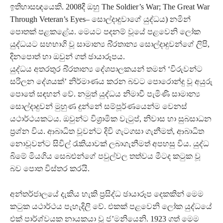
ඉතිහාසඥයෙකි. 2008දී ඔහු The Soldier’s War; The Great War
Through Veteran’s Eyes– සොල්දාදුවාගේ යුද්ධය) නමින්
පොතක් පළකළේය. මෙයට පදනම් වූයේ පළවෙනි ලෝක
යුද්ධයට සහභාගි වූ සාමාන්‍ය බි්‍රතාන්‍ය සොල්දාදුවන්ගේ ලිපි,
දිනපොත් හා ඔවුන් ගත් ඡායාරූපය.
යුද්ධය අතරතුර බි්‍රතාන්‍ය දේශපාලකයන් තමන් ‘විරුවන්ට
සරිලන දේශයක්’ නිර්මාණය කරන බවට පොරොන්දු වූ අයුරු
පොතේ සඳහන් වේ. නමුත් යුද්ධය නිමාවී පැමිණි සාමාන්‍ය
සොල්දාදුවන් මුහුණ දුන්නේ සම්පූර්ණයෙන්ම වෙනස්
යථාර්ථයකටය. ඔවුන්ට විශ්‍රාමික වැටුප්, නිවාස හා සුබසාධන
ප්‍රශ්න විය. ආබාධිත වූවන්ට දිවි ගැටගසා ගැනීමත්, ආබාධිත
නොවූවන්ට සිවිල් රැකියාවක් ලබාගැනීමත් අපහසු විය. යුද්ධ
බිමේ මියගිය සෙබළුන්ගේ පවුල්වල තත්වය මීටද කටුක වූ
බව පොත විස්තර කරයි.
අන්තර්ජාලයේ දැකිය හැකි ප්‍රසිද්ධ ඡායාරූප දෙකකින් මෙම
කටුක යථාර්ථය පැහැදිලි වේ. එකක් පළවෙනි ලෝක යුද්ධයේ
එක් පාර්ශ්වයක නායකයා වූ ජ’මනියෙනි. 1923 ගත් මෙම