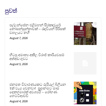
පුවත්
පල්ලන්සේන එළිමහන් සිරකඳවුරේ
නොසන්සුන්තාවක් – රැඳවියන් පිරිසක්
වහලයට නගී
August 7, 2026
හිටපු අමාත්‍ය අකිල විරාජ් කාරියවසම්
අත්අඩංගුවට
August 5, 2026
ජනමත විචාරණයකට රුපියල් බිලියන
1ක් වැය වෙනවා! සූදානමට මාස
දෙකහමාරක් අවශ්‍යයි – රෝහණ
හෙට්ටිආච්චි
August 4, 2026