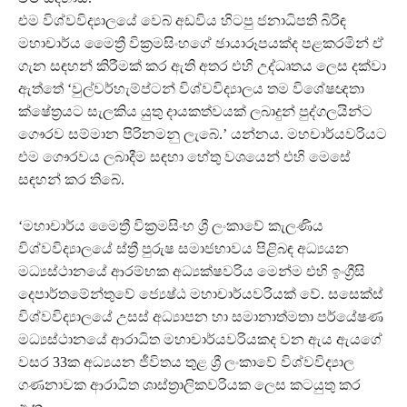
එම විශ්වවිද්‍යාලයේ වෙබ් අඩවිය හිටපු ජනාධිපති බිරිඳ
මහාචාර්ය මෛත්‍රී වික්‍රමසිංහගේ ඡායාරූපයක්ද පළකරමින් ඒ
ගැන සඳහන් කිරීමක් කර ඇති අතර එහි උද්ධෘතය ලෙස දක්වා
ඇත්තේ ‘වුල්වර්හැම්ප්ටන් විශ්වවිද්‍යාලය තම විශේෂඥතා
ක්ෂේත්‍රයට සැලකිය යුතු දායකත්වයක් ලබාදුන් පුද්ගලයින්ට
ගෞරව සම්මාන පිරිනමනු ලැබේ.’ යන්නය. මහචාර්යවරියට
එම ගෞරවය ලබාදීම සඳහා හේතු වශයෙන් එහි මෙසේ
සඳහන් කර තිබේ.
‘මහාචාර්ය මෛත්‍රී වික්‍රමසිංහ ශ්‍රී ලංකාවේ කැලණිය
විශ්වවිද්‍යාලයේ ස්ත්‍රී පුරුෂ සමාජභාවය පිළිබඳ අධ්‍යයන
මධ්‍යස්ථානයේ ආරම්භක අධ්‍යක්ෂවරිය මෙන්ම එහි ඉංග්‍රීසි
දෙපාර්තමේන්තුවේ ජ්‍යෙෂ්ඨ මහාචාර්යවරියක් වේ. සසෙක්ස්
විශ්වවිද්‍යාලයේ උසස් අධ්‍යාපන හා සමානාත්මතා පර්යේෂණ
මධ්‍යස්ථානයේ ආරාධිත මහාචාර්යවරියකද වන ඇය ඇයගේ
වසර 33ක අධ්‍යයන ජීවිතය තුළ ශ්‍රී ලංකාවේ විශ්වවිද්‍යාල
ගණනාවක ආරාධිත ශාස්ත්‍රාලිකවරියක ලෙස කටයුතු කර