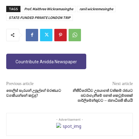
TAGS
Prof. Maithree Wickramasinghe
ranil wickremesinghe
STATE-FUNDED PRIVATE LONDON TRIP
Countribute Anidda Newspaper
Previous article
Next article
පොලිස් සැරයන් උපුල්ගේ මරණයට
නිතීවිරෝධීව උපයාගත් වත්කම් රජයට
වගකියන්නේ කවුද?
පවරාගැනීමේ පනත් කෙටුම්පතක්
පාර්ලිමේන්තුවට – ජනාධිපති කියයි
- Advertisement -