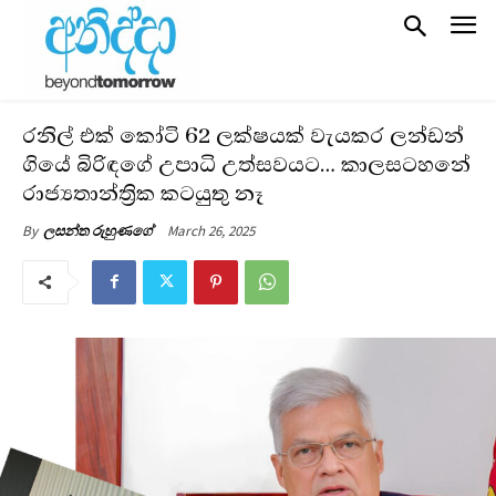
රනිල් එක් කෝටි 62 ලක්ෂයක් වැයකර ලන්ඩන්
ගියේ බිරිඳගේ උපාධි උත්සවයට… කාලසටහනේ
රාජ්‍යතාන්ත්‍රික කටයුතු නෑ
March 26, 2025
By
ලසන්ත රුහුණගේ