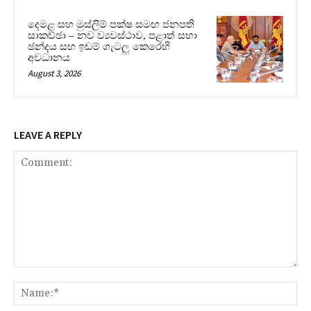
දෙමළ සහ මුස්ලිම් පක්ෂ සමඟ ජනපති
සාකච්ඡා – නව ව්‍යවස්ථාව, පළාත් සභා
ඡන්දය සහ ඉඩම් ගැටලු කෙරෙහි
අවධානය
August 3, 2026
LEAVE A REPLY
Comment:
Na