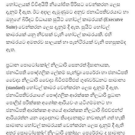
හෝටලයක් වීවීඅයිපී නියෝජිත පිරිසට වෙන්කරන ලෙස
දැනුම් දී ඇත. ඊට අදාල ඇමුණුමට අනුව ජනාධිපතිවරයාට හා
ඔහුගේ බිරිඳට විධායක සුයිට් හෝටල් කාමරයක් (Executve
Suite) වෙන්කරන ලෙස දැනුම් දී ඇත. සුයිට් හෝටල්
කාමරයක් යනු නිවසක් වැනි හෝටල් කාමරයකි. එහි
කාමරයට අමතරව සාලයක් හා පැන්ටි්‍රයක් වැනි පහසුකම්ද
ඇත.
ප්‍රධාන පොටෝකෝල් නිලධාරි සෙනරත් දිසානායක,
ජනාධිපති පෞද්ගලික ලේකම් සැන්ඩ්‍රා පෙරේරා හා ජනාධිපති
වෛද්‍ය නිලධාරි වෛද්‍ය බීටීඑම්පීඑස් ගුණවර්ධනට සාමාන්‍ය
(standard) හෝටල් කාමර වෙන්කරන ලෙස දැනුම් දී ඇත.
ජනාධිපතිවරයාගේ පෞද්ගලික ආරක්ෂක නිලධාරි ප්‍රධාන
පොලිස් පරීක්ෂක අශෝක ආරියවංශ යටිගම්මනට හා
ජනාධිපති ආරක්ෂක අංශයේ ආරක්ෂක නිලධාරි බීඑච්එන්ඒ
ආරියරත්න යන දෙදෙනාට තිදෙනෙකුට නවාතැන් ගත් හැකි
සාමාන්‍ය හෝටල් කාමරයක් වෙන්කරන ලෙස දැනුම් දී ඇති
අතර ප්‍රොටෝකෝල් නිලධාරි කෝසල පෙරේරාට ද සාමාන්‍ය