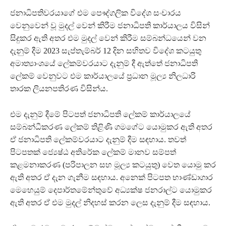
ජනාධිපතිවරයාගේ එම පෞද්ගලික විදේශ සංචාරය
වෙනුවෙන් වූ මුදල් වෙන් කිරීම ජනාධිපති කාර්යාලය විසින්
සිදුකර ඇති අතර එම මුදල් වෙන් කිරීම සම්බන්ධයෙන් වන
දැනුම් දීම 2023 සැප්තැම්බර් 12 දින සහිතව විදේශ කටයුතු
අමාත්‍යාංශයේ ලේකම්වරයාට දැනුම් දී ඇත්තේ ජනාධිපති
ලේකම් වෙනුවට එම කාර්යාලයේ ප්‍රධාන මූල්‍ය නිලධාරි
තාරක ලියනපතිරණ විසින්ය.
එම දැනුම් දීමේ පිටපත් ජනාධිපති ලේකම් කාර්යාලයේ
සම්බන්ධීකරණ ලේකම් තිළිණි ගමගේට යොමුකර ඇති අතර
ඒ ජනාධිපති ලේකම්වරයාට දැනුම් දීම සඳහාය. තවත්
පිටපතක් ජ්‍යෙෂ්ඨ අතිරේක ලේකම් මානව සම්පත්
කළමනාකරණ (පරිපාලන සහ මූල්‍ය කටයුතු) වෙත යොමු කර
ඇති අතර ඒ දැන ගැනීම සඳහාය. අනෙක් පිටපත භාණ්ඩාගාර
මෙහෙයුම් දෙපාර්තමේන්තුවේ අධ්‍යක්ෂ ජනරාල්ට යොමුකර
ඇති අතර ඒ එම මුදල් නිදහස් කරන ලෙස දැනුම් දීම සඳහාය.