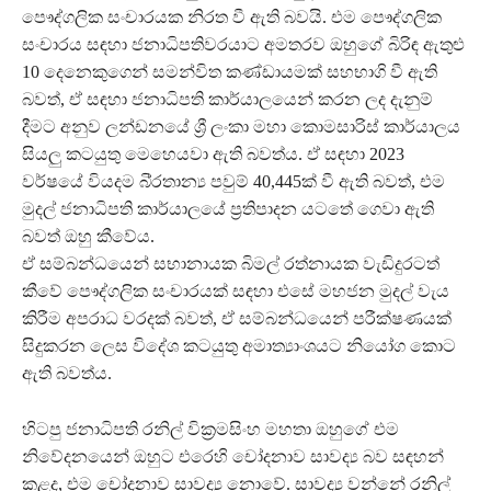
පෞද්ගලික සංචාරයක නිරත වී ඇති බවයි. එම පෞද්ගලික
සංචාරය සඳහා ජනාධිපතිවරයාට අමතරව ඔහුගේ බිරිඳ ඇතුළු
10 දෙනෙකුගෙන් සමන්විත කණ්ඩායමක් සහභාගි වී ඇති
බවත්, ඒ සඳහා ජනාධිපති කාර්යාලයෙන් කරන ලද දැනුම්
දීමට අනුව ලන්ඩනයේ ශ්‍රී ලංකා මහා කොමසාරිස් කාර්යාලය
සියලු කටයුතු මෙහෙයවා ඇති බවත්ය. ඒ සඳහා 2023
වර්ෂයේ වියදම බි්‍රතාන්‍ය පවුම් 40,445ක් වී ඇති බවත්, එම
මුදල් ජනාධිපති කාර්යාලයේ ප්‍රතිපාදන යටතේ ගෙවා ඇති
බවත් ඔහු කීවේය.
ඒ සම්බන්ධයෙන් සභානායක බිමල් රත්නායක වැඩිදුරටත්
කීවේ පෞද්ගලික සංචාරයක් සඳහා එසේ මහජන මුදල් වැය
කිරීම අපරාධ වරදක් බවත්, ඒ සම්බන්ධයෙන් පරීක්ෂණයක්
සිදුකරන ලෙස විදේශ කටයුතු අමාත්‍යාංශයට නියෝග කොට
ඇති බවත්ය.
හිටපු ජනාධිපති රනිල් වික්‍රමසිංහ මහතා ඔහුගේ එම
නිවේදනයෙන් ඔහුට එරෙහි චෝදනාව සාවද්‍ය බව සඳහන්
කළද, එම චෝදනාව සාවද්‍ය නොවේ. සාවද්‍ය වන්නේ රනිල්