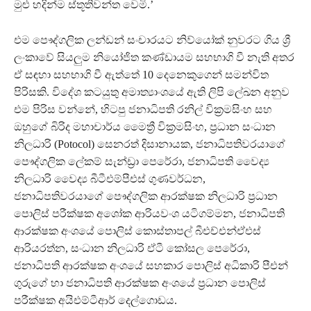
මුළු හදින්ම ස්තූතිවන්ත වෙමි.’
එම පෞද්ගලික ලන්ඩන් සංචාරයට නිව්යෝක් නුවරට ගිය ශ්‍රී
ලංකාවේ සියලුම නියෝජිත කණ්ඩායම සහභාගි වී නැති අතර
ඒ සඳහා සහභාගි වී ඇත්තේ 10 දෙනෙකුගෙන් සමන්විත
පිරිසකි. විදේශ කටයුතු අමාත්‍යාංශයේ ඇති ලිපි ලේඛන අනුව
එම පිරිස වන්නේ, හිටපු ජනාධිපති රනිල් වික්‍රමසිංහ සහ
ඔහුගේ බිරිද මහාචාර්ය මෛත්‍රී වික්‍රමසිංහ, ප්‍රධාන සංධාන
නිලධාරි (Potocol) සෙනරත් දිසානායක, ජනාධිපතිවරයාගේ
පෞද්ගලික ලේකම් සැන්ඩ්‍රා පෙරේරා, ජනාධිපති වෛද්‍ය
නිලධාරි වෛද්‍ය බීටීඑම්පීඑස් ගුණවර්ධන,
ජනාධිපතිවරයාගේ පෞද්ගලික ආරක්ෂක නිලධාරි ප්‍රධාන
පොලිස් පරීක්ෂක අශෝක ආරියවංශ යටිගම්මන, ජනාධිපති
ආරක්ෂක අංශයේ පොලිස් කොස්තාපල් බීඑච්එන්ඒඑස්
ආරියරත්න, සංධාන නිලධාරි ඒටී කෝසල පෙරේරා,
ජනාධිපති ආරක්ෂක අංශයේ සහකාර පොලිස් අධිකාරි පීඑන්
ගුරුගේ හා ජනාධිපති ආරක්ෂක අංශයේ ප්‍රධාන පොලිස්
පරීක්ෂක අයිඑම්ටීආර් දෙල්ගොඩය.