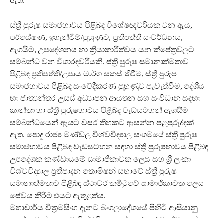
ඇත.
ස්ත්‍රී පුරුෂ සමාජභාවය පිළිබඳ විශේෂඥවරියක වන ඇය,
පර්යේෂණ, ඉගැන්වීම්/පුහුණුව, ප්‍රතිපත්ති සංවර්ධනය,
ඇගයීම, උපදේශනය හා ක්‍රියාකාරිත්වය යන ක්ෂේත්‍රවලට
සම්බන්ධ වන විශාරදවරියකි. ස්ත්‍රී පුරුෂ සමානාත්මතාව
පිළිබඳ ප්‍රතිපත්ති/උපාය මාර්ග සකස් කිරීම, ස්ත්‍රී පුරුෂ
සමාජභාවය පිළිබඳ සංවේදීකරණ පුහුණුව පැවැත්වීම, දේශීය
හා ජාත්‍යන්තර උසස් අධ්‍යාපන ආයතන සහ සංවිධාන සඳහා
කාන්තා හා ස්ත්‍රී පුරුෂභාවය පිළිබඳ වැඩසටහන් ඇගයීම
සම්බන්ධයෙන් ඇයට වසර තිහකට ආසන්න පළපුරුද්දක්
ඇත. පොදු රාජ්‍ය මණ්ඩල විශ්වවිද්‍යාල සංගමයේ ස්ත්‍රී පුරුෂ
සමාජභාවය පිළිබඳ වැඩසටහන සඳහා ස්ත්‍රී පුරුෂභාවය පිළිබඳ
උපදේශක කණ්ඩායමේ සාමාජිකාවක ලෙස සහ ශ්‍රී ලංකා
විශ්වවිද්‍යාල ප්‍රතිපාදන කොමිෂන් සභාවේ ස්ත්‍රී පුරුෂ
සමානාත්මතාව පිළිබඳ ස්ථාවර කමිටුවේ සාමාජිකාවක ලෙස
සේවය කිරීම එයට ඇතුළත්ය.
මහාචාර්ය වික්‍රමසිංහ දැනට බංගලාදේශයේ පිහිටි ආසියානු