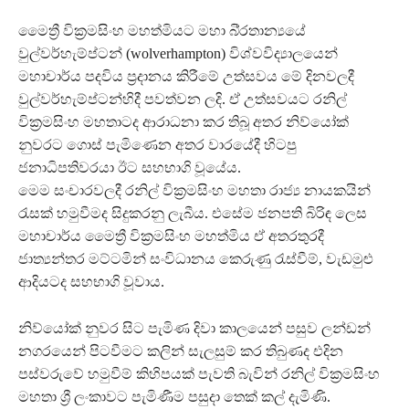
මෛත්‍රී වික්‍රමසිංහ මහත්මියට මහා බි්‍රතාන්‍යයේ
වුල්වර්හැම්ප්ටන් (wolverhampton) විශ්වවිද්‍යාලයෙන්
මහාචාර්ය පදවිය ප්‍රදානය කිරීමේ උත්සවය මේ දිනවලදී
වුල්වර්හැම්ප්ටන්හිදී පවත්වන ලදි. ඒ උත්සවයට රනිල්
වික්‍රමසිංහ මහතාටද ආරාධනා කර තිබූ අතර නිව්යෝක්
නුවරට ගොස් පැමිණෙන අතර වාරයේදී හිටපු
ජනාධිපතිවරයා ඊට සහභාගි වූයේය.
මෙම සංචාරවලදී රනිල් වික්‍රමසිංහ මහතා රාජ්‍ය නායකයින්
රැසක් හමුවීමද සිදුකරනු ලැබීය. එසේම ජනපති බිරිඳ ලෙස
මහාචාර්ය මෛත්‍රී වික්‍රමසිංහ මහත්මිය ඒ අතරතුරදී
ජාත්‍යන්තර මට්ටමින් සංවිධානය කෙරුණු රැස්වීම්, වැඩමුළු
ආදියටද සහභාගි වූවාය.
නිව්යෝක් නුවර සිට පැමිණ දිවා කාලයෙන් පසුව ලන්ඩන්
නගරයෙන් පිටවීමට කලින් සැලසුම් කර තිබුණද එදින
පස්වරුවේ හමුවීම් කිහිපයක් පැවති බැවින් රනිල් වික්‍රමසිංහ
මහතා ශ්‍රී ලංකාවට පැමිණීම පසුදා තෙක් කල් දැමිණි.