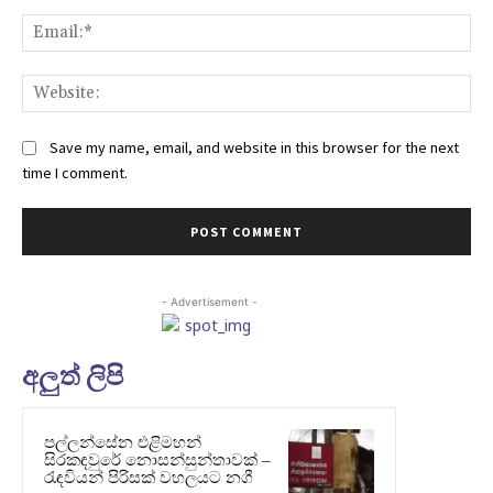
Ema
Web
Save my name, email, and website in this browser for the next
time I comment.
- Advertisement -
අලුත් ලිපි
පල්ලන්සේන එළිමහන්
සිරකඳවුරේ නොසන්සුන්තාවක් –
රැඳවියන් පිරිසක් වහලයට නගී