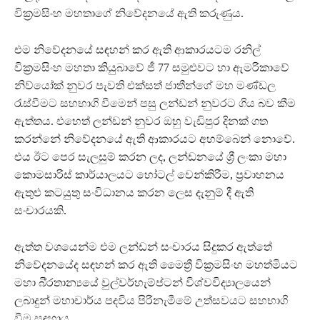
වික්‍රමසිංහ මහතාගේ නිවේදනයේ ඇති කරුණුය.
එම නිවේදනයේ සඳහන් කර ඇති ආකාරයටම රනිල්
වික්‍රමසිංහ මහතා කියුබාවේ ජී 77 සමුළුවට හා ඇමරිකාවේ
නිව්යෝක් නුවර පැවති එක්සත් ජාතීන්ගේ මහ මණ්ඩල
රැස්වීමට සහභාගි වීමෙන් පසු ලන්ඩන් නුවරට ගිය බව කීම
ඇත්තය. එහෙත් ලන්ඩන් නුවර ඔහු වැඩිපුර දිනක් ගත
කරන්නේ නිවේදනයේ ඇති ආකාරයට අහම්බෙන් නොවේ.
එය ඊට පෙර සැලසුම් කරන ලද, ලන්ඩනයේ ශ්‍රී ලංකා මහා
කොමසාරිස් කාර්යාලයට හෝටල් වෙන්කිරීම, ප්‍රවාහනය
ඇතුළු කටයුතු සංවිධානය කරන ලෙස දැනුම් දී ඇති
සංචාරයකි.
ඇත්ත වශයෙන්ම එම ලන්ඩන් සංචාරය සිදුකර ඇත්තේ
නිවේදනයේද සඳහන් කර ඇති මෛත්‍රී වික්‍රමසිංහ මහත්මියට
මහා බි්‍රතාන්‍යයේ වුල්වර්හැම්ප්ටන් විශ්වවිද්‍යාලයෙන්
ලබාදුන් මහාචාර්ය පදවිය පිරිනැමීමේ උත්සවයට සහභාගි
වීම සඳහාය.