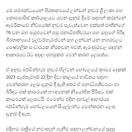
මේ සම්බන්ධයෙන් බි්‍රතාන්‍යයේ ලන්ඩන් නුවර ශ්‍රී ලංකා මහ
කොමසාරිස් කාර්යාලයට යවන දැනුම් දීමේ සඳහන් කරන්නේ
ඇමරිකාවේ නිව්යෝක් නුවර පැවැත්වෙන එක්සත් ජාතීන්ගේ
78 වන මහ සමුළුවෙන් පසු ජනාධිපතිවරයා සහ ඔහුගේ බිරිඳ
බි්‍රතාන්‍යයේ වුල්වර්හැම්ප්ටන් සහ ලන්ඩන් යන නගරවලට
පෞද්ගලික සංචාරයක නිරතවන බවත්, ඇමණුම්වල සඳහන්
ආකාරයට ඊට අදාල පහසුකම් වෙන් කරන ලෙසත්ය.
ඒ අනුව බර්මින්හැම් නුවර හිල්ටන් හෝටලයේ කාමර දෙකක්
2023 සැප්තැම්බර් 22 දින දිවා කාලයේ භාවිතය සඳහා
වෙන්කරන ලෙස දැනුම් දී ඇති අතර ඒ ජනාධිපතිවරයා හා
බිරිඳට එක් කාමරයක් හා අනෙක් නියෝජිත පිරිසට එක්
කාමරයක් ලෙසටයි. එමෙන්ම එදින දහවල් ආහාරයද
බර්මින්හැම් හෝටලයෙන් සියල්ලන්ට වෙන්කරන ලෙස
දැනුම් දී ඇත.
එදිනම රාත්‍රියේ නවාතැන් ගැනීම සඳහා ලන්ඩනයේ සුදුසු