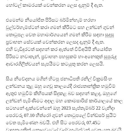
හෝටල් කාමරයක් වෙන්කරන ලෙස දැනුම් දී ඇත.
එමෙන්ම නියෝජිත පිරිසට බර්මින්හැම් හරහා
වුල්වර්හැම්ප්ටන් කරා ගමන් කිරීමට සහ ලන්ඩන් ගුවන්
තොටුපල වෙත මහාමාර්ගයෙන් ගමන් කිරීම සඳහා සුදුසු
ප්‍රවාහන සේවයක් වෙන්කරන ලෙසද දැනුම් දී ඇත.
එහි වැඩිදුරටත් සඳහන් කර ඇත්තේ වීවීඅයිපී නියෝජිත
පිරිසට නවාතැන්, ප්‍රවාහන පහසුකම් හා අනෙකුත් සුපුරුදු
ආචාරශිලීත්වයන් සැපයීමට කටයුතු කරන ලෙසයි.
සිය නිවේදනය මගින් හිටපු ජනාධිපති රනිල් වික්‍රමසිංහ
ලන්ඩනය තුළ ඔහු ගෙවූ කාලයේදී රාජ්‍යතාන්ත්‍රික හමුවීම්
ඇතුළු හමුවීම් කිහිපයක් සිදුකළ බව සඳහන් කළද, ඔහුගේ
ලන්ඩන් පැමිණීමට අදාල මහ කොමසාරිස් කාර්යාලයේ කාල
සටහනේ දැක්වෙන්නේ ඔහු 2023 සැප්තැම්බර් 22 වැනිදා
පෙරවරු 07.10 හීත්රෝ ගුවන් තොටුපලේ වින්ඩ්සර් සුයිට්
වෙත පැමිණෙන බවයි. එහි සිට පෙරවරු 07.45ට
වාහනයකින් නොවෙටෙල් වුල්වහැම්ප්ටන් වෙත යන බවයි.