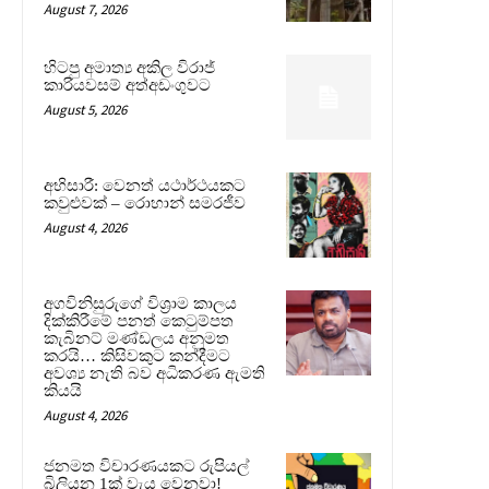
August 7, 2026
හිටපු අමාත්‍ය අකිල විරාජ්
කාරියවසම් අත්අඩංගුවට
August 5, 2026
අභිසාරී: වෙනත් යථාර්ථයකට
කවුළුවක් – රොහාන් සමරජීව
August 4, 2026
අගවිනිසුරුගේ විශ්‍රාම කාලය
දික්කිරීමේ පනත් කෙටුම්පත
කැබිනට් මණ්ඩලය අනුමත
කරයි… කිසිවකුට කන්දීමට
අවශ්‍ය නැති බව අධිකරණ ඇමති
කියයි
August 4, 2026
ජනමත විචාරණයකට රුපියල්
බිලියන 1ක් වැය වෙනවා!