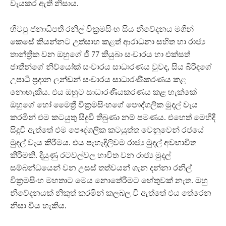
වැයකර ඇති නිසාය.
හිටපු ජනාධිපති රනිල් වික්‍රමසිංහ සිය නිවේදනය මගින්
කෙසේ කියන්නට උත්සාහ කළත් ආරාධනා සහිත හා රාජ්‍ය
තාන්ත්‍රික වන ඔහුගේ ජී 77 කියුබා සංචාරය හා එක්සත්
ජාතීන්ගේ නිව්යෝක් සංචාරය සාධාරණය වුවද, සිය බිරිඳගේ
උපාධි ප්‍රදාන ලන්ඩන් සංචාරය සාධාරණීකරණය කළ
නොහැකිය. එය ඔහුට සාධාරණීයකරණය කළ හැක්කේ
ඔහුගේ හෝ මෛත්‍රී වික්‍රමසිංහගේ පෞද්ගලික මුදල් වැය
කරමින් එම කටයුතු සිදුවී තිබුණා නම් පමණය. එහෙත් මෙහිදී
සිදුවී ඇත්තේ එම පෞද්ගලික කටයුත්ත වෙනුවෙන් රජයේ
මුදල් වැය කිරීමය. එය පැහැදිලිවම රාජ්‍ය මුදල් අවභාවිත
කිරීමකි. දියුණු රටවල්වල භාවිත වන රාජ්‍ය මුදල්
සම්බන්ධයෙන් වන උසස් තත්වයන් ගැන දන්නා රනිල්
වික්‍රමසිංහ මහතාට මෙය නොතේරීමට හේතුවක් නැත. ඔහු
නිවේදනයක් නිකුත් කරමින් කලබල වී ඇත්තේ එය තේරෙන
නිසා විය හැකිය.