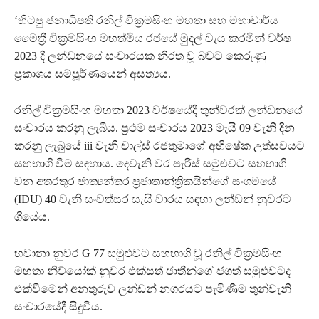
‘හිටපු ජනාධිපති රනිල් වික්‍රමසිංහ මහතා සහ මහාචාර්ය
මෛත්‍රී වික්‍රමසිංහ මහත්මිය රජයේ මුදල් වැය කරමින් වර්ෂ
2023 දී ලන්ඩනයේ සංචාරයක නිරත වූ බවට කෙරුණු
ප්‍රකාශය සම්පූර්ණයෙන් අසත්‍යය.
රනිල් වික්‍රමසිංහ මහතා 2023 වර්ෂයේදී තුන්වරක් ලන්ඩනයේ
සංචාරය කරනු ලැබීය. ප්‍රථම සංචාරය 2023 මැයි 09 වැනි දින
කරනු ලැබුයේ iii වැනි චාල්ස් රජතුමාගේ අභිෂේක උත්සවයට
සහභාගි වීම සඳහාය. දෙවැනි වර පැරිස් සමුළුවට සහභාගි
වන අතරතුර ජාත්‍යන්තර ප්‍රජාතාන්ත්‍රිකයින්ගේ සංගමයේ
(IDU) 40 වැනි සංවත්සර සැසි වාරය සඳහා ලන්ඩන් නුවරට
ගියේය.
හවානා නුවර G 77 සමුළුවට සහභාගි වූ රනිල් වික්‍රමසිංහ
මහතා නිව්යෝක් නුවර එක්සත් ජාතීන්ගේ ජගත් සමුළුවටද
එක්වීමෙන් අනතුරුව ලන්ඩන් නගරයට පැමිණීම තුන්වැනි
සංචාරයේදී සිදුවිය.