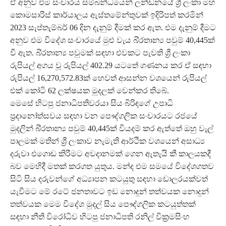
ඒ අනුව එම සංචාරය සම්බන්ධයෙන් ලන්ඩනයේ ශ්‍රී ලංකා මහ
කොමසාරිස් කාර්යාලය ඇස්තමේන්තුවක් ඉදිරිපත් කරමින්
2023 සැප්තැම්බර් 06 දින දැනුම් දීමක් කර ඇත. එම දැනුම් දීමට
අනුව එම විදේශ සංචාරයේ මුළු වැය බි්‍රතාන්‍ය පවුම් 40,445ක්
වී ඇත. බි්‍රතාන්‍ය පවුමක් සඳහා එවකට පැවති ශ්‍රී ලංකා
රුපියල් අගය වූ රුපියල් 402.29 යටතේ ගණනය කර ඒ සඳහා
රුපියල් 16,270,572.83ක් හෙවත් ආසන්න වශයෙන් රුපියල්
එක් කෝටි 62 ලක්ෂයක මුදලක් වෙන්කර තිබේ.
මෙසේ හිටපු ජනාධිපතිවරයා සිය බිරිඳගේ උපාධි
ප්‍රදානෝත්සවය සඳහා වන පෞද්ගලික සංචාරයට රජයේ
මුදලින් බි්‍රතාන්‍ය පවුම් 40,445ක් වියදම් කර ඇත්තේ ඔහු වැල්
පාලමක් මතින් ශ්‍රී ලංකාව නැමැති ආර්ථික වශයෙන් අසාධ්‍ය
දරුවා එගොඩ කිරීමට අවදානමක් ගෙන ඇතැයි කී කාලයකදී
බව මෙහිදී මතක් කරගත යුතුය. මන්ද එම සමයේ විදේශගතව
සිටි සිය දරුවන්ගේ අධ්‍යාපන කටයුතු සඳහා ඩොලරයක්වත්
යැවීමට මේ රටේ ජනතාවට ඉඩ නොදුන් තත්වයක නොදුන්
තත්වයක මෙම විදේශ මුදල් සිය පෞද්ගලික කටයුත්තක්
සඳහා නීති විරෝධිව හිටපු ජනාධිපති රනිල් වික්‍රමසිංහ