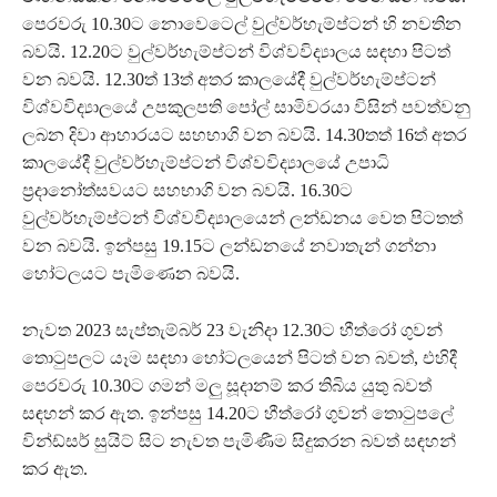
පෙරවරු 10.30ට නොවෙටෙල් වුල්වර්හැම්ප්ටන් හි නවතින
බවයි. 12.20ට වුල්වර්හැම්ප්ටන් විශ්වවිද්‍යාලය සඳහා පිටත්
වන බවයි. 12.30ත් 13ත් අතර කාලයේදී වුල්වර්හැම්ප්ටන්
විශ්වවිද්‍යාලයේ උපකුලපති පෝල් සාමිවරයා විසින් පවත්වනු
ලබන දිවා ආහාරයට සහභාගි වන බවයි. 14.30තත් 16ත් අතර
කාලයේදී වුල්වර්හැම්ප්ටන් විශ්වවිද්‍යාලයේ උපාධි
ප්‍රදානෝත්සවයට සහභාගි වන බවයි. 16.30ට
වුල්වර්හැම්ප්ටන් විශ්වවිද්‍යාලයෙන් ලන්ඩනය වෙත පිටතත්
වන බවයි. ඉන්පසු 19.15ට ලන්ඩනයේ නවාතැන් ගන්නා
හෝටලයට පැමිණෙන බවයි.
නැවත 2023 සැප්තැම්බර් 23 වැනිදා 12.30ට හීත්රෝ ගුවන්
තොටුපලට යෑම සඳහා හෝටලයෙන් පිටත් වන බවත්, එහිදී
පෙරවරු 10.30ට ගමන් මලු සූදානම් කර තිබිය යුතු බවත්
සඳහන් කර ඇත. ඉන්පසු 14.20ට හීත්රෝ ගුවන් තොටුපලේ
වින්ඩ්සර් සුයිට් සිට නැවත පැමිණීම සිදුකරන බවත් සඳහන්
කර ඇත.