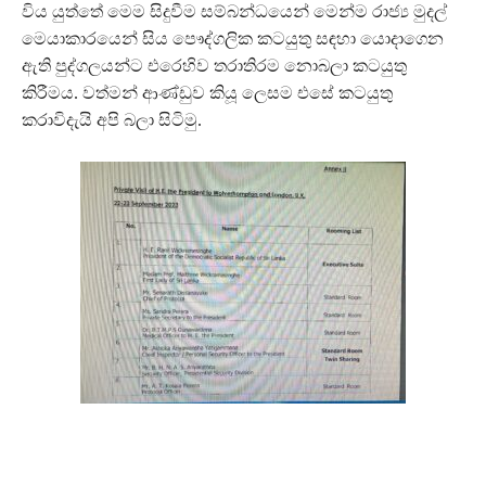
විය යුත්තේ මෙම සිදුවීම සම්බන්ධයෙන් මෙන්ම රාජ්‍ය මුදල්
මෙයාකාරයෙන් සිය පෞද්ගලික කටයුතු සඳහා යොදාගෙන
ඇති පුද්ගලයන්ට එරෙහිව තරාතිරම නොබලා කටයුතු
කිරීමය. වත්මන් ආණ්ඩුව කියූ ලෙසම එසේ කටයුතු
කරාවිදැයි අපි බලා සිටිමු.