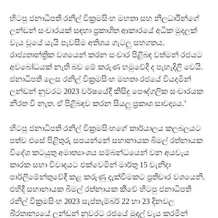
හිටපු ජනාධිපති රනිල් වික්‍රමසිංහ මහතා සහ නිලධාරීන්ගේ
ලන්ඩන් සංචාරයක් සඳහා ප්‍රකාශිත ආකාරයේ අධික මුදලක්
වැය වූයේ යැයි පැවසීම අතිශය ගැටලු සහගතය.
රාජ්‍යතාන්ත්‍රික වශයෙන් කරන සංචාර පිළිබඳ වත්මන් රජයට
අවබෝධයක් නැති බව මේ කරුණ හමුවේදී ද පැහැදිලි වෙයි.
ජනාධිපති ලෙස රනිල් වික්‍රමසිංහ මහතා රජයේ වියදමින්
ලන්ඩන් නුවරට 2023 වර්ෂයේදී කිසිදු පෞද්ගලික සංචාරයක
නිරත වී නැත. ඒ පිළිබඳව කරන සියලු ප්‍රකාශ සාවද්‍යය.’
හිටපු ජනාධිපති රනිල් වික්‍රමසිංහගේ කාර්යාලය කලබලයට
පත්ව එසේ පිළිතුරු සපයන්නේ සභානායක බිමල් රත්නායක
විදේශ කටයුතු අමාත්‍යාංශය සම්බන්ධයෙන් වන අයවැය
කාරක සභා විවාදයට එක්වෙමින් මාර්තු 15 වැනිදා
පාර්ලිමේන්තුවේදී කළ කරුණු දැක්වීමකට ප්‍රතිචාර වශයෙනි.
එහිදී සභානායක බිමල් රත්නායක කීවේ හිටපු ජනාධිපති
රනිල් වික්‍රමසිංහ 2023 සැප්තැම්බර් 22 හා 23 දිනවල
බි්‍රතාන්‍යයේ ලන්ඩන් නුවරට රජයේ මුදල් වැය කරමින්