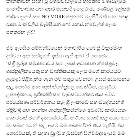
කාන්තාවන් සඳහා වූ විශ්වවිද්‍යාලයේ භාරකාර මණ්ඩලයේ
සාමාජිකාවක වන අතර මෑතකදී පොදු රාජ්‍ය මණ්ඩල ලේකම්
කාර්යාලයේ සහ NO MORE පදනමේ මුලපිරීමක් වන පොදු
රාජ්‍ය මණ්ඩලීය චැම්පියන් ෆෝ කොමන්වෙල්ත් ලෙස
පත්කරන ලදි.’
එම ඇගයීම සම්බන්ධයෙන් මහාචාර්ය මෛත්‍රී වික්‍රමසිංහ
දක්වන අදහසක්ද එහි දක්වා ඇති අතර ඒ මෙසේය.
‘ස්ත්‍රී පුරුෂ සමාජභාවය සහ උසස් අධ්‍යාපන ක්ෂේත්‍රවල
ශාස්ත්‍රාලිකයෙකු සහ වෘත්තිකයකු ලෙස මගේ කාර්යයට
ලැබුණු පිළිගැනීම ගැන මම සතුටු වෙනවා. උසස් අධ්‍යාපනය
තුළ මෙන්ම අනෙකුත් ක්ෂේත්‍රවල ඉගැන්වීම, පුහුණුව,
උපදේශනය, ප්‍රතිපත්ති සහ වැඩසටහන්කරණය බවට
පර්යේෂණ පරිවර්තනය කළ ශ්‍රී ලංකාවේ සහ විදේශයන්හි
ස්ත්‍රීවාදී සහ කාන්තා ශාස්ත්‍රාලිකයින්ගේ අඛණ්ඩ කාර්යයක
කොටසක් මගේ දායකත්වයයි. මාර්ගය සකස් කළ අයට සහ
මා සමඟ ගමන් කළ අයට මම බෙහෙවින් ණය ගැතියි. එය
ගෞරවයක්, ඒ සඳහා වුල්වහැම්ප්ටන් විශ්වවිද්‍යාලයට මම